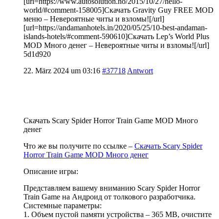
[url=https://www.autosolution.no/2015/10/27/hello-
world/#comment-158005]Скачать Gravity Guy FREE MOD
меню – Невероятные читы и взломы![/url]
[url=https://andamanhotels.in/2020/05/25/10-best-andaman-
islands-hotels/#comment-590610]Скачать Lep’s World Plus
MOD Много денег – Невероятные читы и взломы![/url]
5d1d920
22. März 2024 um 03:16
#37718
Antwort
Скачать Scary Spider Horror Train Game MOD Много
денег
Что же вы получите по ссылке –
Скачать Scary Spider
Horror Train Game MOD Много денег
Описание игры:
Представляем вашему вниманию Scary Spider Horror
Train Game на Андроид от толкового разработчика.
Системные параметры:
1. Объем пустой памяти устройства – 365 MB, очистите