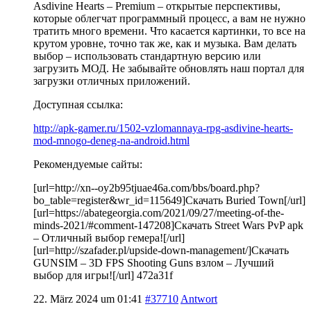
Asdivine Hearts – Premium – открытые перспективы,
которые облегчат программный процесс, а вам не нужно
тратить много времени. Что касается картинки, то все на
крутом уровне, точно так же, как и музыка. Вам делать
выбор – использовать стандартную версию или
загрузить МОД. Не забывайте обновлять наш портал для
загрузки отличных приложений.
Доступная ссылка:
http://apk-gamer.ru/1502-vzlomannaya-rpg-asdivine-hearts-
mod-mnogo-deneg-na-android.html
Рекомендуемые сайты:
[url=http://xn--oy2b95tjuae46a.com/bbs/board.php?
bo_table=register&wr_id=115649]Скачать Buried Town[/url]
[url=https://abategeorgia.com/2021/09/27/meeting-of-the-
minds-2021/#comment-147208]Скачать Street Wars PvP apk
– Отличный выбор гемера![/url]
[url=http://szafader.pl/upside-down-management/]Скачать
GUNSIM – 3D FPS Shooting Guns взлом – Лучший
выбор для игры![/url] 472a31f
22. März 2024 um 01:41
#37710
Antwort