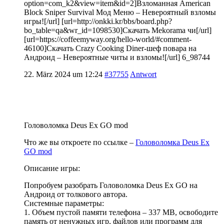
option=com_k2&view=item&id=2]Взломанная American
Block Sniper Survival Мод Меню – Невероятный взломы
игры![/url] [url=http://onkki.kr/bbs/board.php?
bo_table=qa&wr_id=1098530]Скачать Mekorama чи[/url]
[url=https://coffeemyway.org/hello-world/#comment-
46100]Скачать Crazy Cooking Diner-шеф повара на
Андроид – Невероятные читы и взломы![/url] 6_98744
22. März 2024 um 12:24
#37755
Antwort
Головоломка Deus Ex GO mod
Что же вы откроете по ссылке –
Головоломка Deus Ex
GO mod
Описание игры:
Попробуем разобрать Головоломка Deus Ex GO на
Андроид от толкового автора.
Системные параметры:
1. Объем пустой памяти телефона – 337 MB, освободите
память от ненужных игр, файлов или программ для