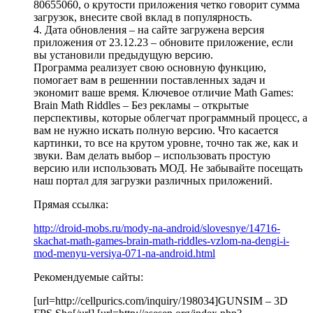
80655060, о крутости приложения четко говорит сумма
загрузок, внесите свой вклад в популярность.
4. Дата обновления – на сайте загружена версия
приложения от 23.12.23 – обновите приложение, если
вы установили предыдущую версию.
Программа реализует свою основную функцию,
помогает вам в решеннии поставленных задач и
экономит ваше время. Ключевое отличие Math Games:
Brain Math Riddles – Без рекламы – открытые
перспективы, которые облегчат программный процесс, а
вам не нужно искать полную версию. Что касается
картинки, то все на крутом уровне, точно так же, как и
звуки. Вам делать выбор – использовать простую
версию или использовать МОД. Не забывайте посещать
наш портал для загрузки различных приложений.
Прямая ссылка:
http://droid-mobs.ru/mody-na-android/slovesnye/14716-
skachat-math-games-brain-math-riddles-vzlom-na-dengi-i-
mod-menyu-versiya-071-na-android.html
Рекомендуемые сайты:
[url=http://cellpurics.com/inquiry/198034]GUNSIM – 3D