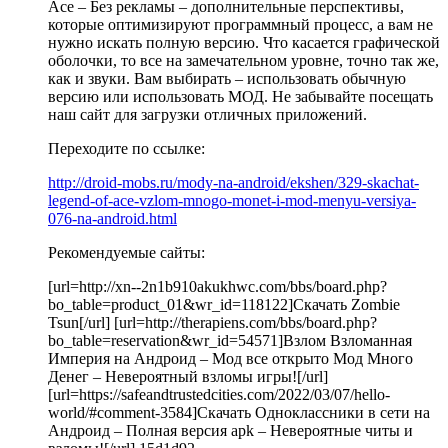
Ace – Без рекламы – дополнительные перспективы,
которые оптимизируют программный процесс, а вам не
нужно искать полную версию. Что касается графической
оболочки, то все на замечательном уровне, точно так же,
как и звуки. Вам выбирать – использовать обычную
версию или использовать МОД. Не забывайте посещать
наш сайт для загрузки отличных приложений.
Переходите по ссылке:
http://droid-mobs.ru/mody-na-android/ekshen/329-skachat-
legend-of-ace-vzlom-mnogo-monet-i-mod-menyu-versiya-
076-na-android.html
Рекомендуемые сайты:
[url=http://xn--2n1b910akukhwc.com/bbs/board.php?
bo_table=product_01&wr_id=118122]Скачать Zombie
Tsun[/url] [url=http://therapiens.com/bbs/board.php?
bo_table=reservation&wr_id=54571]Взлом Взломанная
Империя на Андроид – Мод все открыто Мод Много
Денег – Невероятный взломы игры![/url]
[url=https://safeandtrustedcities.com/2022/03/07/hello-
world/#comment-3584]Скачать Одноклассники в сети на
Андроид – Полная версия apk – Невероятные читы и