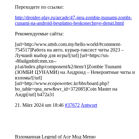
Переходите по ссылке:
http://droider-play.ru/arcade/47-igra-zombie-tsunami-zombi-
cunami-na-android-besplatno-beskonechnye-dengi.html
Рекомендуемые сайты:
[url=http://www.uttsb.com.my/hello-world/#comment-
754517]Работа на авто, курьер-таксист читы 2023 –
Лучший выбор для игры![/url] [url=https://xn-
-80ailgmbifcmm.xn--
p1ai/index.php/component/k2/item/1]Zombie Tsunami
(ЗОМБИ ЦУНАМИ) на Андроид – Невероятные читы и
взломы![/url]
[url=http://www.ecopowertec.kr/bbs/board.php?
bo_table=qna_new&wr_id=372085]Coin Master на
Андр[/url] b472a31
21. März 2024 um 18:46
#37672
Antwort
Взломанная Legend of Ace Мод Меню