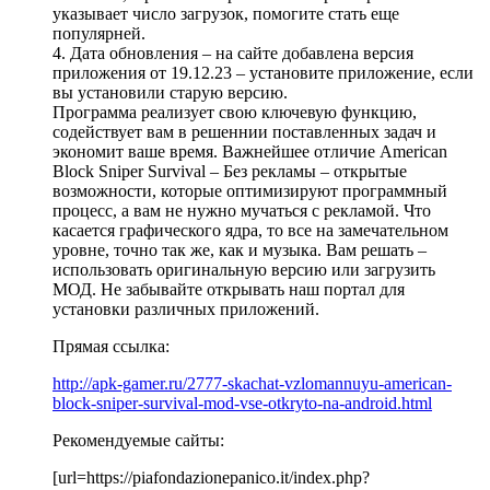
указывает число загрузок, помогите стать еще
популярней.
4. Дата обновления – на сайте добавлена версия
приложения от 19.12.23 – установите приложение, если
вы установили старую версию.
Программа реализует свою ключевую функцию,
содействует вам в решеннии поставленных задач и
экономит ваше время. Важнейшее отличие American
Block Sniper Survival – Без рекламы – открытые
возможности, которые оптимизируют программный
процесс, а вам не нужно мучаться с рекламой. Что
касается графического ядра, то все на замечательном
уровне, точно так же, как и музыка. Вам решать –
использовать оригинальную версию или загрузить
МОД. Не забывайте открывать наш портал для
установки различных приложений.
Прямая ссылка:
http://apk-gamer.ru/2777-skachat-vzlomannuyu-american-
block-sniper-survival-mod-vse-otkryto-na-android.html
Рекомендуемые сайты:
[url=https://piafondazionepanico.it/index.php?