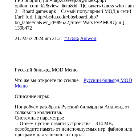
FPS Sho[/url] [url=http://asesep.org/index.php?
option=com_k2&view=item&id=1]Скачать Guess who I am
2 – Board games apk – Самый популярный МОД в сети!
[/url] [url=http://bc4u.co.kr/bbs/board.php?
bo_table=qa&wr_id=89522]Street Wars PvP MOD[/url]
139b472
21. März 2024 um 21:21
#37686
Antwort
Русский бильярд MOD Меню
Что же вы откроете по ссылке –
Русский бильярд MOD
Меню
Описание игры:
Попробуем разобрать Русский бильярд на Андроид от
толкового коллектива.
Системные параметры:
1. Объем пустой памяти устройства – 314 MB,
освободите память от неиспользуемых игр, файлов или
программ для успешного старта.