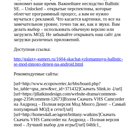
экономит ваше время. Важнейшее несходство Ballistic
SE. – Unlocked – открытые перспективы, которые
облегчат программный процесс, а вам не нужно
мучаться с рекламой. Что касается картинки, то все на
замечательном уровне, точно так же, как и звуки. Вам
делать выбор – использовать обычную версию или
загрузить МОД. Не забывайте открывать наш сайт для
загрузки различных приложений.
Доступная ссылка:
http://galaxy-gamers.ru/1604-skachat-vzlomannuyu-ballistic-
se-mod-mnogo-deneg-na-android.html
Рекомендуемые сайты:
[url=http://www.ecopowertec.kr/bbs/board.php?
bo_table=qna_new&wr_id=371432]Скачать Slink.io -[/url]
[url=https://jillatkinsdesign.com/website-drama/comment-
page-235#comment-12673]Взлом Скачать VHS Camcorder
на Андроид – Полная версия Мод Много Денег – Самый
популярный МОД в сети![/url]
[url=http://homes4all.ae/agent/brittany-watkins/]Скачать
Скачать VHS Camcorder на Андроид – Полная версия
mod – Лучший выбор для игры![/url] 04fdc1_