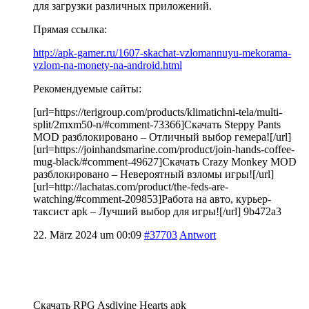
для загрузки различных приложений.
Прямая ссылка:
http://apk-gamer.ru/1607-skachat-vzlomannuyu-mekorama-
vzlom-na-monety-na-android.html
Рекомендуемые сайты:
[url=https://terigroup.com/products/klimatichni-tela/multi-
split/2mxm50-n/#comment-73366]Скачать Steppy Pants
MOD разблокировано – Отличный выбор гемера![/url]
[url=https://joinhandsmarine.com/product/join-hands-coffee-
mug-black/#comment-49627]Скачать Crazy Monkey MOD
разблокировано – Невероятный взломы игры![/url]
[url=http://lachatas.com/product/the-feds-are-
watching/#comment-209853]Работа на авто, курьер-
таксист apk – Лучший выбор для игры![/url] 9b472a3
22. März 2024 um 00:09
#37703
Antwort
Скачать RPG Asdivine Hearts apk