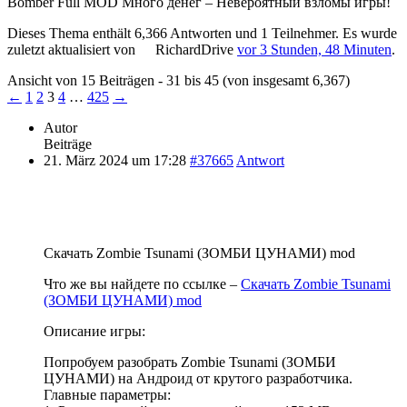
Bomber Full MOD Много денег – Невероятный взломы игры!
Dieses Thema enthält 6,366 Antworten und 1 Teilnehmer. Es wurde
zuletzt aktualisiert von
RichardDrive
vor 3 Stunden, 48 Minuten
.
Ansicht von 15 Beiträgen - 31 bis 45 (von insgesamt 6,367)
←
1
2
3
4
…
425
→
Autor
Beiträge
21. März 2024 um 17:28
#37665
Antwort
Скачать Zombie Tsunami (ЗОМБИ ЦУНАМИ) mod
Что же вы найдете по ссылке –
Скачать Zombie Tsunami
(ЗОМБИ ЦУНАМИ) mod
Описание игры:
Попробуем разобрать Zombie Tsunami (ЗОМБИ
ЦУНАМИ) на Андроид от крутого разработчика.
Главные параметры: