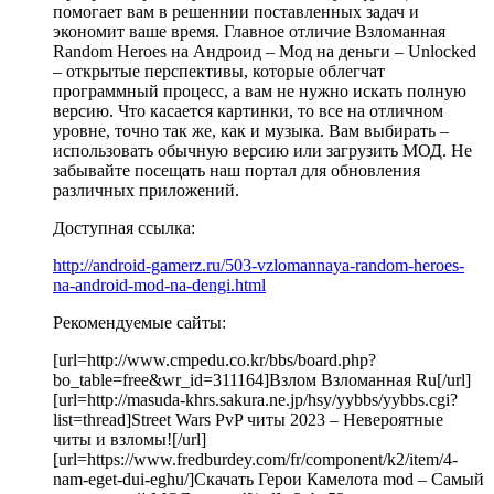
помогает вам в решеннии поставленных задач и
экономит ваше время. Главное отличие Взломанная
Random Heroes на Андроид – Мод на деньги – Unlocked
– открытые перспективы, которые облегчат
программный процесс, а вам не нужно искать полную
версию. Что касается картинки, то все на отличном
уровне, точно так же, как и музыка. Вам выбирать –
использовать обычную версию или загрузить МОД. Не
забывайте посещать наш портал для обновления
различных приложений.
Доступная ссылка:
http://android-gamerz.ru/503-vzlomannaya-random-heroes-
na-android-mod-na-dengi.html
Рекомендуемые сайты:
[url=http://www.cmpedu.co.kr/bbs/board.php?
bo_table=free&wr_id=311164]Взлом Взломанная Ru[/url]
[url=http://masuda-khrs.sakura.ne.jp/hsy/yybbs/yybbs.cgi?
list=thread]Street Wars PvP читы 2023 – Невероятные
читы и взломы![/url]
[url=https://www.fredburdey.com/fr/component/k2/item/4-
nam-eget-dui-eghu/]Скачать Герои Камелота mod – Самый