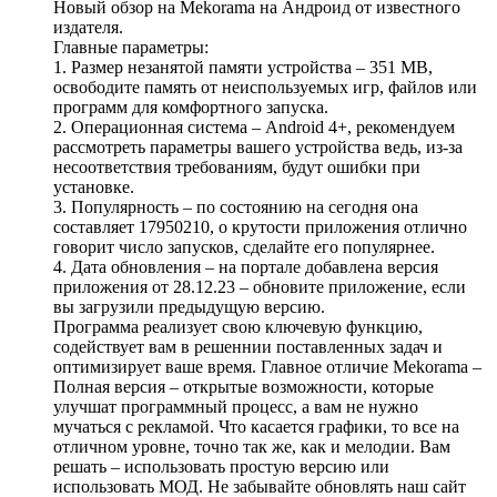
Новый обзор на Mekorama на Андроид от известного
издателя.
Главные параметры:
1. Размер незанятой памяти устройства – 351 MB,
освободите память от неиспользуемых игр, файлов или
программ для комфортного запуска.
2. Операционная система – Android 4+, рекомендуем
рассмотреть параметры вашего устройства ведь, из-за
несоответствия требованиям, будут ошибки при
установке.
3. Популярность – по состоянию на сегодня она
составляет 17950210, о крутости приложения отлично
говорит число запусков, сделайте его популярнее.
4. Дата обновления – на портале добавлена версия
приложения от 28.12.23 – обновите приложение, если
вы загрузили предыдущую версию.
Программа реализует свою ключевую функцию,
содействует вам в решеннии поставленных задач и
оптимизирует ваше время. Главное отличие Mekorama –
Полная версия – открытые возможности, которые
улучшат программный процесс, а вам не нужно
мучаться с рекламой. Что касается графики, то все на
отличном уровне, точно так же, как и мелодии. Вам
решать – использовать простую версию или
использовать МОД. Не забывайте обновлять наш сайт