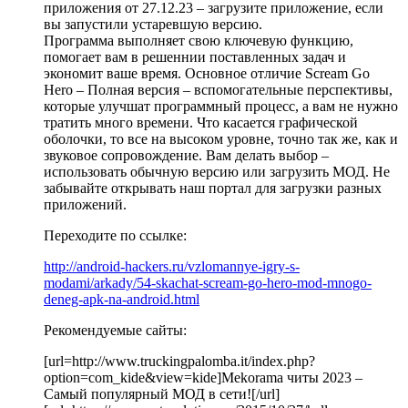
приложения от 27.12.23 – загрузите приложение, если
вы запустили устаревшую версию.
Программа выполняет свою ключевую функцию,
помогает вам в решеннии поставленных задач и
экономит ваше время. Основное отличие Scream Go
Hero – Полная версия – вспомогательные перспективы,
которые улучшат программный процесс, а вам не нужно
тратить много времени. Что касается графической
оболочки, то все на высоком уровне, точно так же, как и
звуковое сопровождение. Вам делать выбор –
использовать обычную версию или загрузить МОД. Не
забывайте открывать наш портал для загрузки разных
приложений.
Переходите по ссылке:
http://android-hackers.ru/vzlomannye-igry-s-
modami/arkady/54-skachat-scream-go-hero-mod-mnogo-
deneg-apk-na-android.html
Рекомендуемые сайты:
[url=http://www.truckingpalomba.it/index.php?
option=com_kide&view=kide]Mekorama читы 2023 –
Самый популярный МОД в сети![/url]