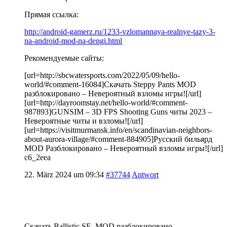
Прямая ссылка:
http://android-gamerz.ru/1233-vzlomannaya-realnye-tazy-3-
na-android-mod-na-dengi.html
Рекомендуемые сайты:
[url=http://sbcwatersports.com/2022/05/09/hello-
world/#comment-16084]Скачать Steppy Pants MOD
разблокировано – Невероятный взломы игры![/url]
[url=http://dayroomstay.net/hello-world/#comment-
987893]GUNSIM – 3D FPS Shooting Guns читы 2023 –
Невероятные читы и взломы![/url]
[url=https://visitmurmansk.info/en/scandinavian-neighbors-
about-aurora-village/#comment-884905]Русский бильярд
MOD Разблокировано – Невероятный взломы игры![/url]
c6_2eea
22. März 2024 um 09:34
#37744
Antwort
Скачать Ballistic SE. MOD разблокировано