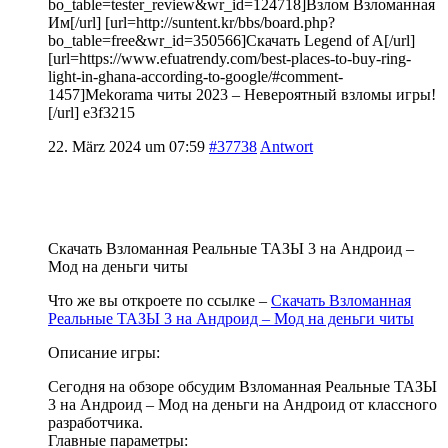
bo_table=tester_review&wr_id=124718]Взлом Взломанная
Им[/url] [url=http://suntent.kr/bbs/board.php?
bo_table=free&wr_id=350566]Скачать Legend of A[/url]
[url=https://www.efuatrendy.com/best-places-to-buy-ring-
light-in-ghana-according-to-google/#comment-
1457]Mekorama читы 2023 – Невероятный взломы игры!
[/url] e3f3215
22. März 2024 um 07:59
#37738
Antwort
Скачать Взломанная Реальные ТАЗЫ 3 на Андроид –
Мод на деньги читы
Что же вы откроете по ссылке –
Скачать Взломанная
Реальные ТАЗЫ 3 на Андроид – Мод на деньги читы
Описание игры:
Сегодня на обзоре обсудим Взломанная Реальные ТАЗЫ
3 на Андроид – Мод на деньги на Андроид от классного
разработчика.
Главные параметры: