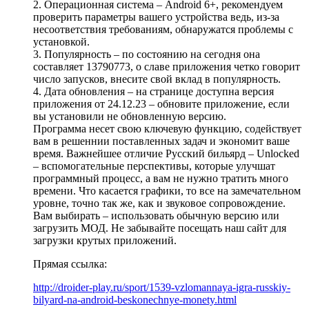
2. Операционная система – Android 6+, рекомендуем
проверить параметры вашего устройства ведь, из-за
несоответствия требованиям, обнаружатся проблемы с
установкой.
3. Популярность – по состоянию на сегодня она
составляет 13790773, о славе приложения четко говорит
число запусков, внесите свой вклад в популярность.
4. Дата обновления – на странице доступна версия
приложения от 24.12.23 – обновите приложение, если
вы установили не обновленную версию.
Программа несет свою ключевую функцию, содействует
вам в решеннии поставленных задач и экономит ваше
время. Важнейшее отличие Русский бильярд – Unlocked
– вспомогательные перспективы, которые улучшат
программный процесс, а вам не нужно тратить много
времени. Что касается графики, то все на замечательном
уровне, точно так же, как и звуковое сопровождение.
Вам выбирать – использовать обычную версию или
загрузить МОД. Не забывайте посещать наш сайт для
загрузки крутых приложений.
Прямая ссылка:
http://droider-play.ru/sport/1539-vzlomannaya-igra-russkiy-
bilyard-na-android-beskonechnye-monety.html