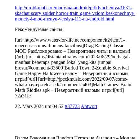
http://droid-mobs.ru/mody-na-android/priklyucheniya/1631-
skachat-scary-spider-horror-train-game-vzlom-beskonechnye-
monety-i-mod-menyu-versiya-113-na-android.html
Рекомендуемые сайты:
[url=http://www.water-for-life.net/component/k2/item/1-
maecen-accums-rhoncus-faucibus/]Drag Racing Classic
MOD Разблокировано – Невероятные читы и взломы!
[/url] [url=http://distantambrauw.com/2023/06/29/berbagai-
manfaat-beberapa-pangan-lokal-yang-kita-jumpai-
brosur/#comment-33500]Buried Town 2-Zombie Survival
Game Happy Halloween взлом – Невероятный взломы
игры![/url] [url=http://jpeckmusic.com/2022/09/07/come-
what-may-ep-released/#comment-5403]Math Games: Brain
Math Riddles apk – Невероятный взломы игры![/url]
72a31fe
22. März 2024 um 04:52
#37723
Antwort
Взлом Взломанная Random Heroes на Андроид – Мод на