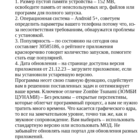
1. Размер пустой памяти устройства – 152 MB,
освободите память от неиспользуемых игр, файлов или
программ для полного запуска.
2. Операционная система – Android 5+, советуем
определить параметры вашего телефона потому что, из-
за несоответствия требованиям, обнаружатся проблемы
с установкой.
3. Популярность – по состоянию на сегодня она
составляет 30585186, о рейтинге приложения
красноречиво говорит количество запусков, помогите
стать еще популярней.
4. Дата обновления – на странице доступна версия
приложения от 21.12.23 – загрузите приложение, если
вы установили устаревшую версию.
Программа несет свою главную функцию, содействует
вам в решеннии поставленных задач и оптимизирует
ваше время. Ключевое отличие Zombie Tsunami (ЗОМБИ
ЦУНАМИ) – Без рекламы – открытые перспективы,
которые облегчат программный процесс, а вам не нужно
тратить много времени. Что касается графического ядра,
то все на замечательном уровне, точно так же, как и
звуковое сопровождение. Вам выбирать – использовать
стандартную версию или использовать МОД. Не
забывайте обновлять наш портал для обновления разных
приложений.