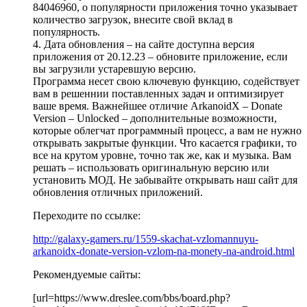
84046960, о популярности приложения точно указывает
количество загрузок, внесите свой вклад в
популярность.
4. Дата обновления – на сайте доступна версия
приложения от 20.12.23 – обновите приложение, если
вы загрузили устаревшую версию.
Программа несет свою ключевую функцию, содействует
вам в решеннии поставленных задач и оптимизирует
ваше время. Важнейшее отличие ArkanoidX – Donate
Version – Unlocked – дополнительные возможности,
которые облегчат программный процесс, а вам не нужно
открывать закрытые функции. Что касается графики, то
все на крутом уровне, точно так же, как и музыка. Вам
решать – использовать оригинальную версию или
установить МОД. Не забывайте открывать наш сайт для
обновления отличных приложений.
Переходите по ссылке:
http://galaxy-gamers.ru/1559-skachat-vzlomannuyu-
arkanoidx-donate-version-vzlom-na-monety-na-android.html
Рекомендуемые сайты:
[url=https://www.dreslee.com/bbs/board.php?