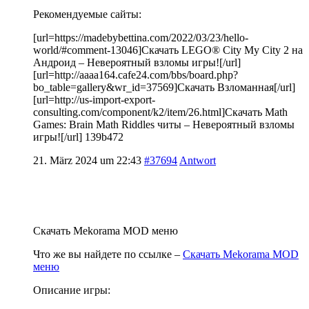
Рекомендуемые сайты:
[url=https://madebybettina.com/2022/03/23/hello-
world/#comment-13046]Скачать LEGO® City My City 2 на
Андроид – Невероятный взломы игры![/url]
[url=http://aaaa164.cafe24.com/bbs/board.php?
bo_table=gallery&wr_id=37569]Скачать Взломанная[/url]
[url=http://us-import-export-
consulting.com/component/k2/item/26.html]Скачать Math
Games: Brain Math Riddles читы – Невероятный взломы
игры![/url] 139b472
21. März 2024 um 22:43
#37694
Antwort
Скачать Mekorama MOD меню
Что же вы найдете по ссылке –
Скачать Mekorama MOD
меню
Описание игры: