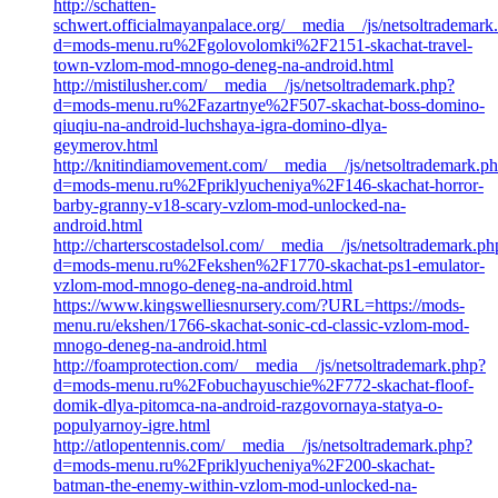
http://schatten-
schwert.officialmayanpalace.org/__media__/js/netsoltrademark
d=mods-menu.ru%2Fgolovolomki%2F2151-skachat-travel-
town-vzlom-mod-mnogo-deneg-na-android.html
http://mistilusher.com/__media__/js/netsoltrademark.php?
d=mods-menu.ru%2Fazartnye%2F507-skachat-boss-domino-
qiuqiu-na-android-luchshaya-igra-domino-dlya-
geymerov.html
http://knitindiamovement.com/__media__/js/netsoltrademark.p
d=mods-menu.ru%2Fpriklyucheniya%2F146-skachat-horror-
barby-granny-v18-scary-vzlom-mod-unlocked-na-
android.html
http://charterscostadelsol.com/__media__/js/netsoltrademark.ph
d=mods-menu.ru%2Fekshen%2F1770-skachat-ps1-emulator-
vzlom-mod-mnogo-deneg-na-android.html
https://www.kingswelliesnursery.com/?URL=https://mods-
menu.ru/ekshen/1766-skachat-sonic-cd-classic-vzlom-mod-
mnogo-deneg-na-android.html
http://foamprotection.com/__media__/js/netsoltrademark.php?
d=mods-menu.ru%2Fobuchayuschie%2F772-skachat-floof-
domik-dlya-pitomca-na-android-razgovornaya-statya-o-
populyarnoy-igre.html
http://atlopentennis.com/__media__/js/netsoltrademark.php?
d=mods-menu.ru%2Fpriklyucheniya%2F200-skachat-
batman-the-enemy-within-vzlom-mod-unlocked-na-