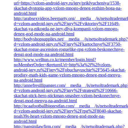
url=https://vzlom-android-igry.ru/igry/priklyucheniya/1538-
skachat-dystopia-app-vzlom-mnogo-deneg-rezhim-boga-na-
android.html
http://arabsexvideos.beerparty.org/__media__/js/netsoltradema
d=vzlom-android-igry.ru%2Figry%2Fviktoriny%2F11649-
skachat-ya-nikogda-ne-igry-dlya-kompanii-vzlom-mnogo-
deneg-god-mode-na-android.html
http://bodyshopsupplies.net/__media__/js/netsoltrademark.php?
d=vzlom-android-igry.ru%2Figry%2Fkartochnye%2F3750-
skachat-rogue-ascension-roguelike-rpg-vzlom-beskonechnye-
dengi-god-mode-na-android.html
http://www.welltun.co.kr/member/login.html?
noMemberOrder=&returnUrl=http%3a%2f%2fvzlom-
android-igry.ru%2Figry%2Fobuchayuschie%2F5645-skachat-
prodigy-math-kids-game-vzlom-mnogo-deneg-mod-menyu-
na-android.html
http://annefresillipanger.com/__media__/js/netsoltrademark.php
d=vzlom-android-igry.ru%2Figry%2Fstrategii%2F10666-
skachat-stick-hero-stickman-smasher-vzlom-beskonechnye-
dengi-mod-menyu-na-android.html
http://ncaafootballbiggestfan.com/__media__/js/netsoltrademar
d=vzlom-android-igry.ru%2Figry%2Frpg%2F8040-skachat-
noah39s-heart-vzlom-mnogo-deneg-god-mode-na-
android.html
http://pansinilawfirm.com/__media__/js/netsoltrademark.php?