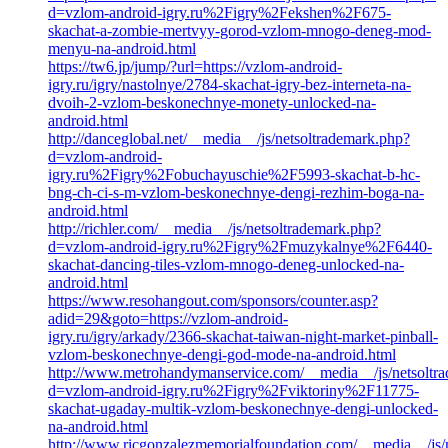
d=vzlom-android-igry.ru%2Figry%2Fekshen%2F675-
skachat-a-zombie-mertvyy-gorod-vzlom-mnogo-deneg-mod-
menyu-na-android.html
https://tw6.jp/jump/?url=https://vzlom-android-
igry.ru/igry/nastolnye/2784-skachat-igry-bez-interneta-na-
dvoih-2-vzlom-beskonechnye-monety-unlocked-na-
android.html
http://danceglobal.net/__media__/js/netsoltrademark.php?
d=vzlom-android-
igry.ru%2Figry%2Fobuchayuschie%2F5993-skachat-b-hc-
bng-ch-ci-s-m-vzlom-beskonechnye-dengi-rezhim-boga-na-
android.html
http://richler.com/__media__/js/netsoltrademark.php?
d=vzlom-android-igry.ru%2Figry%2Fmuzykalnye%2F6440-
skachat-dancing-tiles-vzlom-mnogo-deneg-unlocked-na-
android.html
https://www.resohangout.com/sponsors/counter.asp?
adid=29&goto=https://vzlom-android-
igry.ru/igry/arkady/2366-skachat-taiwan-night-market-pinball-
vzlom-beskonechnye-dengi-god-mode-na-android.html
http://www.metrohandymanservice.com/__media__/js/netsoltr
d=vzlom-android-igry.ru%2Figry%2Fviktoriny%2F11775-
skachat-ugaday-multik-vzlom-beskonechnye-dengi-unlocked-
na-android.html
http://www.ricgonzalezmemorialfoundation.com/__media__/js/