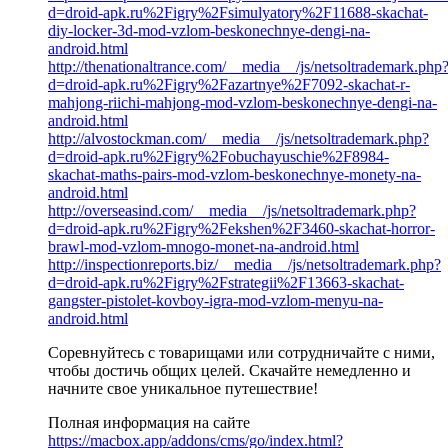
d=droid-apk.ru%2Figry%2Fsimulyatory%2F11688-skachat-
diy-locker-3d-mod-vzlom-beskonechnye-dengi-na-
android.html
http://thenationaltrance.com/__media__/js/netsoltrademark.php
d=droid-apk.ru%2Figry%2Fazartnye%2F7092-skachat-r-
mahjong-riichi-mahjong-mod-vzlom-beskonechnye-dengi-na-
android.html
http://alvostockman.com/__media__/js/netsoltrademark.php?
d=droid-apk.ru%2Figry%2Fobuchayuschie%2F8984-
skachat-maths-pairs-mod-vzlom-beskonechnye-monety-na-
android.html
http://overseasind.com/__media__/js/netsoltrademark.php?
d=droid-apk.ru%2Figry%2Fekshen%2F3460-skachat-horror-
brawl-mod-vzlom-mnogo-monet-na-android.html
http://inspectionreports.biz/__media__/js/netsoltrademark.php?
d=droid-apk.ru%2Figry%2Fstrategii%2F13663-skachat-
gangster-pistolet-kovboy-igra-mod-vzlom-menyu-na-
android.html
Соревнуйтесь с товарищами или сотрудничайте с ними,
чтобы достичь общих целей. Скачайте немедленно и
начните свое уникальное путешествие!
Полная информация на сайте
https://macbox.app/addons/cms/go/index.html?