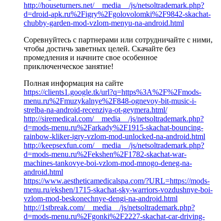
http://houseturners.net/__media__/js/netsoltrademark.php?
d=droid-apk.ru%2Figry%2Fgolovolomki%2F9842-skachat-
chubby-garden-mod-vzlom-menyu-na-android.html
Соревнуйтесь с партнерами или сотрудничайте с ними,
чтобы достичь заветных целей. Скачайте без
промедления и начните свое особенное
приключенческое занятие!
Полная информация на сайте
https://clients1.google.tk/url?q=https%3A%2F%2Fmods-
menu.ru%2Fmuzykalnye%2F848-ognevoy-bit-music-i-
strelba-na-android-recenziya-ot-geymera.html/
http://siremedical.com/__media__/js/netsoltrademark.php?
d=mods-menu.ru%2Farkady%2F1915-skachat-bouncing-
rainbow-kliker-igry-vzlom-mod-unlocked-na-android.html
http://keepsexfun.com/__media__/js/netsoltrademark.php?
d=mods-menu.ru%2Fekshen%2F1782-skachat-war-
machines-tankovye-boi-vzlom-mod-mnogo-deneg-na-
android.html
https://www.aestheticamedicalspa.com/?URL=https://mods-
menu.ru/ekshen/1715-skachat-sky-warriors-vozdushnye-boi-
vzlom-mod-beskonechnye-dengi-na-android.html
http://1stbreak.com/__media__/js/netsoltrademark.php?
d=mods-menu.ru%2Fgonki%2F2227-skachat-car-driving-