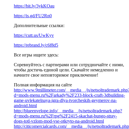
https://bit.ly/3ykKOau
https://is.gd/FU2Rn0
Дополнительные ссылки:
https://cutt.us/UwKyv
https://rebrand.ly/c6f8d5
Все игры ищите здесь:
Соревнуйтесь с партнерами или сотрудничайте с ними,
чтобы достичь единой цели. Скачайте немедленно и
начните свое неповторимое приключение!
Полная информация на сайте
http://www.9millimeter.com/__media__/js/netsoltrademark.php
d=mods-menu.ru%2Farkady%2F233-block-craft-3dbuilding-
game-uvlekatelnaya-igra-dlya-tvorcheskih-geymerov-na-
android.html
http://blueenvelope.info/__media__/js/netsoltrademark.php?
d=mods-menu.ru%2Frpg%2F2415-skachat-bungo-stray-
dogs-totl-vzlom-mod-vse-otkryto-na-android.html
http://citicomercialcards.com/__media__/js/netsoltrademark.ph