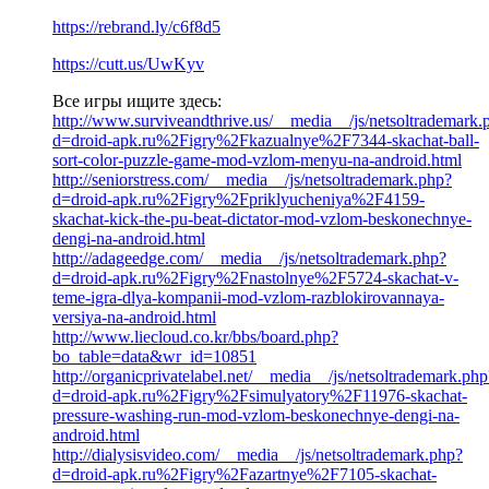
https://rebrand.ly/c6f8d5
https://cutt.us/UwKyv
Все игры ищите здесь:
http://www.surviveandthrive.us/__media__/js/netsoltrademark.
d=droid-apk.ru%2Figry%2Fkazualnye%2F7344-skachat-ball-
sort-color-puzzle-game-mod-vzlom-menyu-na-android.html
http://seniorstress.com/__media__/js/netsoltrademark.php?
d=droid-apk.ru%2Figry%2Fpriklyucheniya%2F4159-
skachat-kick-the-pu-beat-dictator-mod-vzlom-beskonechnye-
dengi-na-android.html
http://adageedge.com/__media__/js/netsoltrademark.php?
d=droid-apk.ru%2Figry%2Fnastolnye%2F5724-skachat-v-
teme-igra-dlya-kompanii-mod-vzlom-razblokirovannaya-
versiya-na-android.html
http://www.liecloud.co.kr/bbs/board.php?
bo_table=data&wr_id=10851
http://organicprivatelabel.net/__media__/js/netsoltrademark.php
d=droid-apk.ru%2Figry%2Fsimulyatory%2F11976-skachat-
pressure-washing-run-mod-vzlom-beskonechnye-dengi-na-
android.html
http://dialysisvideo.com/__media__/js/netsoltrademark.php?
d=droid-apk.ru%2Figry%2Fazartnye%2F7105-skachat-