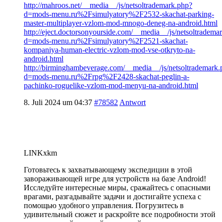
http://mahroos.net/__media__/js/netsoltrademark.php?
d=mods-menu.ru%2Fsimulyatory%2F2532-skachat-parking-
master-multiplayer-vzlom-mod-mnogo-deneg-na-android.html
http://eject.doctorsonyourside.com/__media__/js/netsoltradema
d=mods-menu.ru%2Fsimulyatory%2F2521-skachat-
kompaniya-human-electric-vzlom-mod-vse-otkryto-na-
android.html
http://birminghambeverage.com/__media__/js/netsoltrademark.
d=mods-menu.ru%2Frpg%2F2428-skachat-peglin-a-
pachinko-roguelike-vzlom-mod-menyu-na-android.html
8. Juli 2024 um 04:37
#78582
Antwort
LINKxkm
Готовьтесь к захватывающему экспедиции в этой
завораживающей игре для устройств на базе Android!
Исследуйте интересные миры, сражайтесь с опасными
врагами, разгадывайте задачи и достигайте успеха с
помощью удобного управления. Погрузитесь в
удивительный сюжет и раскройте все подробности этой