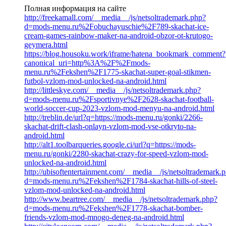
Полная информация на сайте
http://freekamall.com/__media__/js/netsoltrademark.php?
d=mods-menu.ru%2Fobuchayuschie%2F789-skachat-ice-
cream-games-rainbow-maker-na-android-obzor-ot-krutogo-
geymera.html
https://blog.housoku.work/iframe/hatena_bookmark_comment?
canonical_uri=http%3A%2F%2Fmods-
menu.ru%2Fekshen%2F1775-skachat-super-goal-stikmen-
futbol-vzlom-mod-unlocked-na-android.html
http://littleskye.com/__media__/js/netsoltrademark.php?
d=mods-menu.ru%2Fsportivnye%2F2628-skachat-football-
world-soccer-cup-2023-vzlom-mod-menyu-na-android.html
http://treblin.de/url?q=https://mods-menu.ru/gonki/2266-
skachat-drift-clash-onlayn-vzlom-mod-vse-otkryto-na-
android.html
http://alt1.toolbarqueries.google.ci/url?q=https://mods-
menu.ru/gonki/2280-skachat-crazy-for-speed-vzlom-mod-
unlocked-na-android.html
http://ubisoftentertainment.com/__media__/js/netsoltrademark.
d=mods-menu.ru%2Fekshen%2F1784-skachat-hills-of-steel-
vzlom-mod-unlocked-na-android.html
http://www.beartree.com/__media__/js/netsoltrademark.php?
d=mods-menu.ru%2Fekshen%2F1778-skachat-bomber-
friends-vzlom-mod-mnogo-deneg-na-android.html