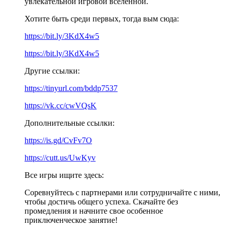
увлекательной игровой вселенной.
Хотите быть среди первых, тогда вым сюда:
https://bit.ly/3KdX4w5
https://bit.ly/3KdX4w5
Другие ссылки:
https://tinyurl.com/bddp7537
https://vk.cc/cwVQsK
Дополнительные ссылки:
https://is.gd/CvFv7O
https://cutt.us/UwKyv
Все игры ищите здесь:
Соревнуйтесь с партнерами или сотрудничайте с ними,
чтобы достичь общего успеха. Скачайте без
промедления и начните свое особенное
приключенческое занятие!