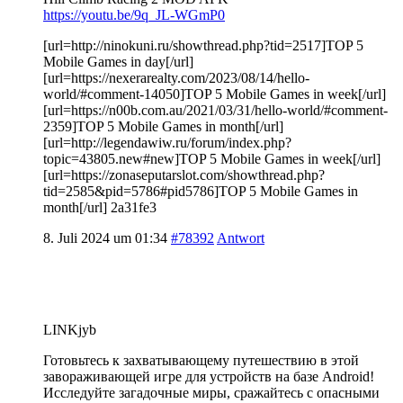
https://youtu.be/9q_JL-WGmP0
[url=http://ninokuni.ru/showthread.php?tid=2517]TOP 5
Mobile Games in day[/url]
[url=https://nexerarealty.com/2023/08/14/hello-
world/#comment-14050]TOP 5 Mobile Games in week[/url]
[url=https://n00b.com.au/2021/03/31/hello-world/#comment-
2359]TOP 5 Mobile Games in month[/url]
[url=http://legendawiw.ru/forum/index.php?
topic=43805.new#new]TOP 5 Mobile Games in week[/url]
[url=https://zonaseputarslot.com/showthread.php?
tid=2585&pid=5786#pid5786]TOP 5 Mobile Games in
month[/url] 2a31fe3
8. Juli 2024 um 01:34
#78392
Antwort
LINKjyb
Готовьтесь к захватывающему путешествию в этой
завораживающей игре для устройств на базе Android!
Исследуйте загадочные миры, сражайтесь с опасными