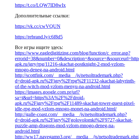
https://t.co/LQW7ID8wIx
Дополнительные ссылки:
https://vk.cc/cwVQUN
https://rebrand.ly/c6f8d5
Все игры ищите здесь:
https://www.eagledigitizing.com/blog/function/c_error.asp?
errorid=38&number=0&description=&source=&sourceurl=https:
apk.ru/igry/rpg/11216-skachat-postknight-2-mod-vzlom-
mnogo-deneg-na-android.html
http://scottfink.com/__media__/js/netsoltrademark.php?
d=droid-apk.ru%2Figry%2Frpg%2F11232-skachat-labyrinth-
of-the-witch-mod-vzlom-menyu-na-android.html
https://images.google.com.pr/url?
sa=t&url=https%3A%2F%2Fdroid-
apk.ru%2Figry%2Frpg%2F11489-skachat-tower-quest-pixel-
idle-rpg-mod-vzlom-mnogo-monet-na-android.html/
http://galle-coast.com/__media__/js/netsoltrademark.php?
d=droid-apk.ru%2Figry%2Fgolovolomki%2F9727-skachat-
puzzle-amp-dragons-mod-vzlom-mnogo-deneg-na-
android.html
http://ww17.navegamp3.org/__media__/js/netsoltrademark.php