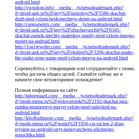
android.html
http://vwisdom.info/__media__/js/netsoltrademark.php?
d=droid-apk.ru%2Figry%2Fnastolnye%2F5586-skachat-
draft-mod-vzlom-beskonechnye-dengi-na-android.html
http://cargometrix.com/__media__/js/netsoltrademark.php?
d=droid-apk.ru%2Figry%2Fobuchayuschie%2F8345-
skachat-zamok-mechty-malenkoy-pandy-mod-vzlom-mnogo-
monet-na-android.html
http://1on1jeweler.com/__media__/js/netsoltrademark.php?
d=droid-apk.ru%2Figry%2Fekshen%2F3206-skachat-snake-
lite-snake-zone-game-mod-vzlom-menyu-na-android.html
Соревнуйтесь с товарищами или сотрудничайте с ними,
чтобы достичь общих целей. Скачайте сейчас же и
начните свое неповторимое похождение!
Полная информация на сайте
http://taborguard.com/__media__/js/netsoltrademark.php?
d=mods-menu.ru%2Fgolovolomki%2F2192-skachat-igra-
zumba-mramornye-puzyri-vzlom-mod-unlocked-na-
android.html
http://kbofbaltimore.com/__media__/js/netsoltrademark.php?
d=mods-menu.ru%2Fgonki%2F1056-csr-racing-2-drag-
reysing-na-android-opyt-nastoyaschego-ulichnogo-
gonschika.html