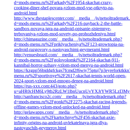
d=mods-menu.ru%2Farkady%2F1954-skachat-crazy-
cooking-diner-shef-povara-vzlom-mod-vse-otkryto-na-
android.html
http://www.thestaplescenter.com/__media__/js/netsoltrademark
d=mods-menu.ru%2Farkady%2F216-payback-2-the-battle-
sandbox-novaya-igra-na-android-opisanie-sistemnye-
trebovaniya-vzlom-mod-sovety-po-prohozhdeniyu.html
http://chimagazine.com/__media__/js/netsoltrademark.php?
d=mods-menu.ru%2Fpriklyucheniya%2F123-growtopia-na-
android-razgovory-s-nastoyaschimi-geymerami.html
http://venuesbrazil.com/__media__/js/netsoltrademark.php?
d=mods-menu.ru%2Fgolovolomki%2F2164-skachat-911-
kannibal-horror-uzhasy-vzlom-mod-menyu-na-android.html
https://kzgpp56biddgfckgs7fcmd2f6wiy75ptuj7p3eyreforktkk
menu.ru%2Fsportivnye%2F2617-skachat-tennis-world-open-
2024-sport-vzlom-mod-mnogo-deneg-na-android.html
https://rus-xxx.com:443/goto.php?
u=aHR0cHM6Ly9tb2RzLW1lbnUucnUvYXJrYWR5LzI3My1
http://sanfrancisco2c.com/__media__/js/netsoltrademark.php?
d=mods-menu.ru%2Fgonki%2F2275-skachat-racing-legends-
offline-games-vzlom-mod-unlocked-na-android.html
http://gelawapps.com/__media__/js/netsoltrademark.php?
d=mods-menu.ru%2Fkartochnye%2F456-skachat-axie-
infinity-origins-na-android-uvlekatelnaya-igra-dlya-
nastoyaschih-geymerov.html