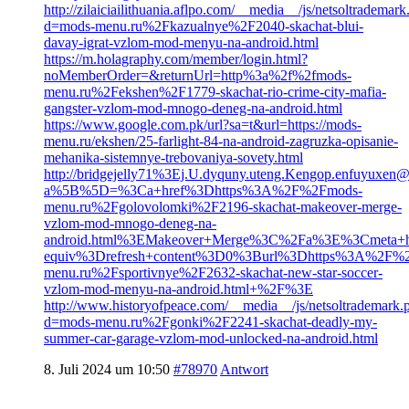
http://zilaiciailithuania.aflpo.com/__media__/js/netsoltrademar
d=mods-menu.ru%2Fkazualnye%2F2040-skachat-blui-
davay-igrat-vzlom-mod-menyu-na-android.html
https://m.holagraphy.com/member/login.html?
noMemberOrder=&returnUrl=http%3a%2f%2fmods-
menu.ru%2Fekshen%2F1779-skachat-rio-crime-city-mafia-
gangster-vzlom-mod-mnogo-deneg-na-android.html
https://www.google.com.pk/url?sa=t&url=https://mods-
menu.ru/ekshen/25-farlight-84-na-android-zagruzka-opisanie-
mehanika-sistemnye-trebovaniya-sovety.html
http://bridgejelly71%3Ej.U.dyquny.uteng.Kengop.enfuyuxen@
a%5B%5D=%3Ca+href%3Dhttps%3A%2F%2Fmods-
menu.ru%2Fgolovolomki%2F2196-skachat-makeover-merge-
vzlom-mod-mnogo-deneg-na-
android.html%3EMakeover+Merge%3C%2Fa%3E%3Cmeta+h
equiv%3Drefresh+content%3D0%3Burl%3Dhttps%3A%2F%
menu.ru%2Fsportivnye%2F2632-skachat-new-star-soccer-
vzlom-mod-menyu-na-android.html+%2F%3E
http://www.historyofpeace.com/__media__/js/netsoltrademark.
d=mods-menu.ru%2Fgonki%2F2241-skachat-deadly-my-
summer-car-garage-vzlom-mod-unlocked-na-android.html
8. Juli 2024 um 10:50
#78970
Antwort