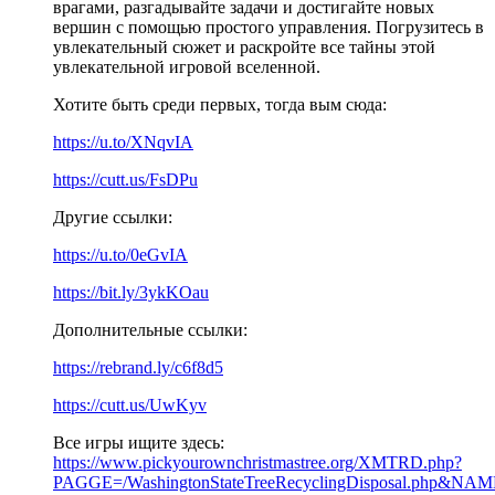
врагами, разгадывайте задачи и достигайте новых
вершин с помощью простого управления. Погрузитесь в
увлекательный сюжет и раскройте все тайны этой
увлекательной игровой вселенной.
Хотите быть среди первых, тогда вым сюда:
https://u.to/XNqvIA
https://cutt.us/FsDPu
Другие ссылки:
https://u.to/0eGvIA
https://bit.ly/3ykKOau
Дополнительные ссылки:
https://rebrand.ly/c6f8d5
https://cutt.us/UwKyv
Все игры ищите здесь:
https://www.pickyourownchristmastree.org/XMTRD.php?
PAGGE=/WashingtonStateTreeRecyclingDisposal.php&NAME