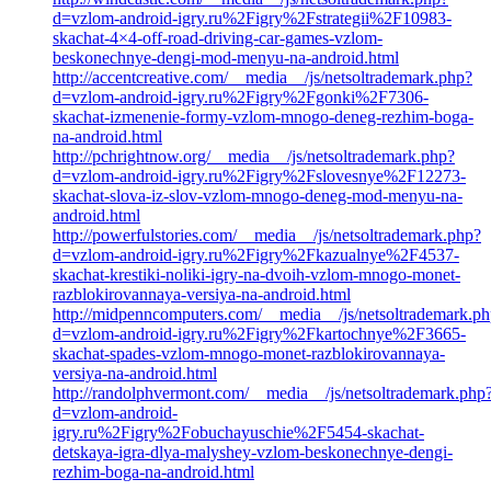
d=vzlom-android-igry.ru%2Figry%2Fstrategii%2F10983-
skachat-4×4-off-road-driving-car-games-vzlom-
beskonechnye-dengi-mod-menyu-na-android.html
http://accentcreative.com/__media__/js/netsoltrademark.php?
d=vzlom-android-igry.ru%2Figry%2Fgonki%2F7306-
skachat-izmenenie-formy-vzlom-mnogo-deneg-rezhim-boga-
na-android.html
http://pchrightnow.org/__media__/js/netsoltrademark.php?
d=vzlom-android-igry.ru%2Figry%2Fslovesnye%2F12273-
skachat-slova-iz-slov-vzlom-mnogo-deneg-mod-menyu-na-
android.html
http://powerfulstories.com/__media__/js/netsoltrademark.php?
d=vzlom-android-igry.ru%2Figry%2Fkazualnye%2F4537-
skachat-krestiki-noliki-igry-na-dvoih-vzlom-mnogo-monet-
razblokirovannaya-versiya-na-android.html
http://midpenncomputers.com/__media__/js/netsoltrademark.p
d=vzlom-android-igry.ru%2Figry%2Fkartochnye%2F3665-
skachat-spades-vzlom-mnogo-monet-razblokirovannaya-
versiya-na-android.html
http://randolphvermont.com/__media__/js/netsoltrademark.php
d=vzlom-android-
igry.ru%2Figry%2Fobuchayuschie%2F5454-skachat-
detskaya-igra-dlya-malyshey-vzlom-beskonechnye-dengi-
rezhim-boga-na-android.html