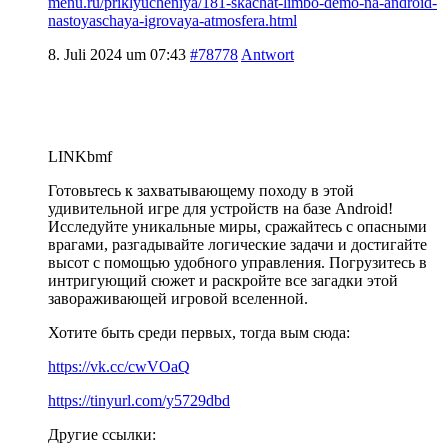
menu.ru/priklyucheniya/181-skachat-limbo-demo-na-android-
nastoyaschaya-igrovaya-atmosfera.html
8. Juli 2024 um 07:43
#78778
Antwort
LINKbmf
Готовьтесь к захватывающему походу в этой
удивительной игре для устройств на базе Android!
Исследуйте уникальные миры, сражайтесь с опасными
врагами, разгадывайте логические задачи и достигайте
высот с помощью удобного управления. Погрузитесь в
интригующий сюжет и раскройте все загадки этой
завораживающей игровой вселенной.
Хотите быть среди первых, тогда вым сюда:
https://vk.cc/cwVOaQ
https://tinyurl.com/y5729dbd
Другие ссылки: