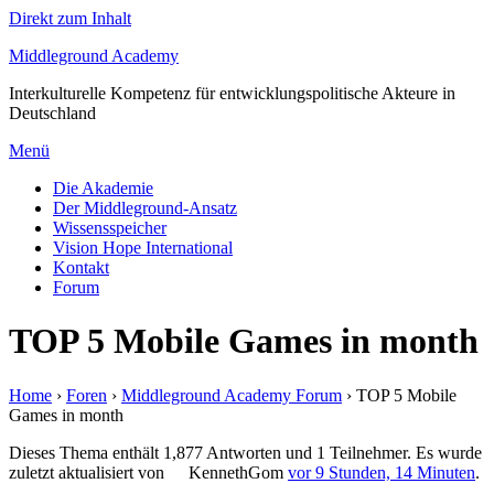
Direkt zum Inhalt
Middleground Academy
Interkulturelle Kompetenz für entwicklungspolitische Akteure in
Deutschland
Menü
Die Akademie
Der Middleground-Ansatz
Wissensspeicher
Vision Hope International
Kontakt
Forum
TOP 5 Mobile Games in month
Home
›
Foren
›
Middleground Academy Forum
›
TOP 5 Mobile
Games in month
Dieses Thema enthält 1,877 Antworten und 1 Teilnehmer. Es wurde
zuletzt aktualisiert von
KennethGom
vor 9 Stunden, 14 Minuten
.