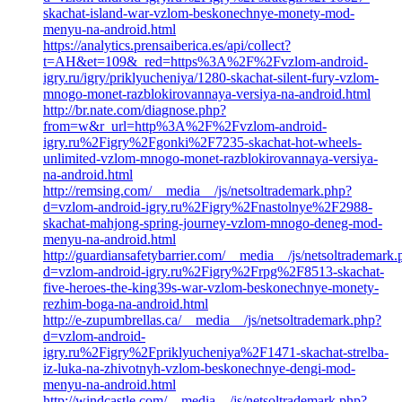
skachat-island-war-vzlom-beskonechnye-monety-mod-
menyu-na-android.html
https://analytics.prensaiberica.es/api/collect?
t=AH&et=109&_red=https%3A%2F%2Fvzlom-android-
igry.ru/igry/priklyucheniya/1280-skachat-silent-fury-vzlom-
mnogo-monet-razblokirovannaya-versiya-na-android.html
http://br.nate.com/diagnose.php?
from=w&r_url=http%3A%2F%2Fvzlom-android-
igry.ru%2Figry%2Fgonki%2F7235-skachat-hot-wheels-
unlimited-vzlom-mnogo-monet-razblokirovannaya-versiya-
na-android.html
http://remsing.com/__media__/js/netsoltrademark.php?
d=vzlom-android-igry.ru%2Figry%2Fnastolnye%2F2988-
skachat-mahjong-spring-journey-vzlom-mnogo-deneg-mod-
menyu-na-android.html
http://guardiansafetybarrier.com/__media__/js/netsoltrademark
d=vzlom-android-igry.ru%2Figry%2Frpg%2F8513-skachat-
five-heroes-the-king39s-war-vzlom-beskonechnye-monety-
rezhim-boga-na-android.html
http://e-zupumbrellas.ca/__media__/js/netsoltrademark.php?
d=vzlom-android-
igry.ru%2Figry%2Fpriklyucheniya%2F1471-skachat-strelba-
iz-luka-na-zhivotnyh-vzlom-beskonechnye-dengi-mod-
menyu-na-android.html
http://windcastle.com/__media__/js/netsoltrademark.php?