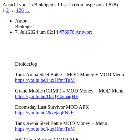
Ansicht von 15 Beiträgen - 1 bis 15 (von insgesamt 1,878)
1
2
…
126
→
Autor
Beiträge
7. Juli 2024 um 02:14
#76976
Antwort
DroiderJop
Tank Arena Steel Battle – MOD Money + MOD Menu
https://youtu.be/i-uxHfmrTuM
Grand Mobile (CRMP) – MOD Money + MOD Menu
https://youtu.be/DaQZ4v5agHE
Doomsday Last Survivor MOD APK
https://youtu.be/2kzejaqFNcE
Tank Arena Steel Battle MOD Money + Menu
https://youtu.be/i-uxHfmrTuM
Hill Climb Racing 2 MOD APK