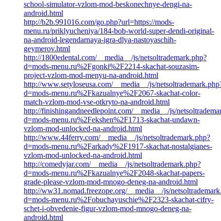
school-simulator-vzlom-mod-beskonechnye-dengi-na-
android.html
http://b2b.991016.com/go.php?url=https://mods-
menu.ru/priklyucheniya/184-bob-world-super-dendi-original-
na-android-legendarnaya-igra-dlya-nastoyaschih-
geymerov.html
http://1800edental.com/__media__/js/netsoltrademark.php?
d=mods-menu.ru%2Fgonki%2F2214-skachat-souzasim-
project-vzlom-mod-menyu-na-android.html
http://www.setyloseusa.com/__media__/js/netsoltrademark.php
d=mods-menu.ru%2Fkazualnye%2F2067-skachat-color-
match-vzlom-mod-vse-otkryto-na-android.html
http://finishingandneedlepoint.com/__media__/js/netsoltradema
d=mods-menu.ru%2Fekshen%2F1713-skachat-undawn-
vzlom-mod-unlocked-na-android.html
http://www.44ferry.com/__media__/js/netsoltrademark.php?
d=mods-menu.ru%2Farkady%2F1917-skachat-nostalgianes-
vzlom-mod-unlocked-na-android.html
http://comedyjar.com/__media__/js/netsoltrademark.php?
d=mods-menu.ru%2Fkazualnye%2F2048-skachat-papers-
grade-please-vzlom-mod-mnogo-deneg-na-android.html
http://ww31.nomad.freezope.org/__media__/js/netsoltrademark
d=mods-menu.ru%2Fobuchayuschie%2F2323-skachat-cifry-
schet-i-obvedenie-figur-vzlom-mod-mnogo-deneg-na-
android.html