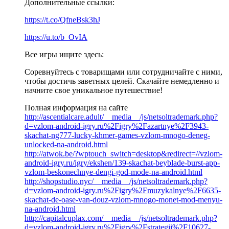
Дополнительные ссылки:
https://t.co/QfneBsk3hJ
https://u.to/b_OvIA
Все игры ищите здесь:
Соревнуйтесь с товарищами или сотрудничайте с ними,
чтобы достичь заветных целей. Скачайте немедленно и
начните свое уникальное путешествие!
Полная информация на сайте
http://ascentialcare.adult/__media__/js/netsoltrademark.php?
d=vzlom-android-igry.ru%2Figry%2Fazartnye%2F3943-
skachat-ng777-lucky-khmer-games-vzlom-mnogo-deneg-
unlocked-na-android.html
http://atwok.be/?wptouch_switch=desktop&redirect=//vzlom-
android-igry.ru/igry/ekshen/139-skachat-beyblade-burst-app-
vzlom-beskonechnye-dengi-god-mode-na-android.html
http://shopstudio.nyc/__media__/js/netsoltrademark.php?
d=vzlom-android-igry.ru%2Figry%2Fmuzykalnye%2F6635-
skachat-de-oase-van-douz-vzlom-mnogo-monet-mod-menyu-
na-android.html
http://capitalcuplax.com/__media__/js/netsoltrademark.php?
d=vzlom-android-igry.ru%2Figry%2Fstrategii%2F10627-