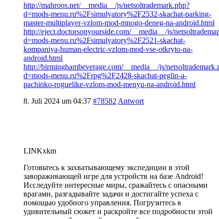
http://mahroos.net/__media__/js/netsoltrademark.php?
d=mods-menu.ru%2Fsimulyatory%2F2532-skachat-parking-
master-multiplayer-vzlom-mod-mnogo-deneg-na-android.html
http://eject.doctorsonyourside.com/__media__/js/netsoltradema
d=mods-menu.ru%2Fsimulyatory%2F2521-skachat-
kompaniya-human-electric-vzlom-mod-vse-otkryto-na-
android.html
http://birminghambeverage.com/__media__/js/netsoltrademark.
d=mods-menu.ru%2Frpg%2F2428-skachat-peglin-a-
pachinko-roguelike-vzlom-mod-menyu-na-android.html
8. Juli 2024 um 04:37
#78582
Antwort
LINKxkm
Готовьтесь к захватывающему экспедиции в этой
завораживающей игре для устройств на базе Android!
Исследуйте интересные миры, сражайтесь с опасными
врагами, разгадывайте задачи и достигайте успеха с
помощью удобного управления. Погрузитесь в
удивительный сюжет и раскройте все подробности этой