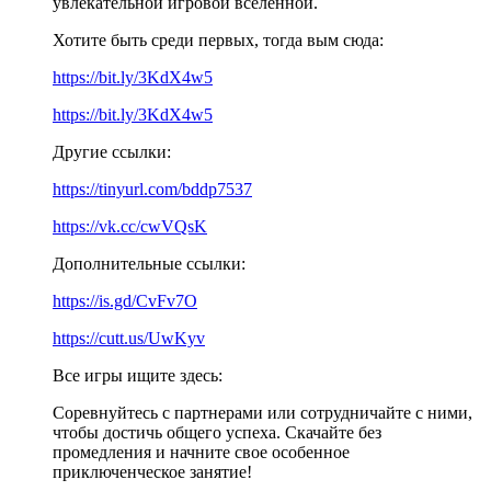
увлекательной игровой вселенной.
Хотите быть среди первых, тогда вым сюда:
https://bit.ly/3KdX4w5
https://bit.ly/3KdX4w5
Другие ссылки:
https://tinyurl.com/bddp7537
https://vk.cc/cwVQsK
Дополнительные ссылки:
https://is.gd/CvFv7O
https://cutt.us/UwKyv
Все игры ищите здесь:
Соревнуйтесь с партнерами или сотрудничайте с ними,
чтобы достичь общего успеха. Скачайте без
промедления и начните свое особенное
приключенческое занятие!