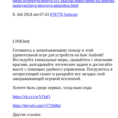
menu.ru/priklyucheniya/181-skachat-limbo-demo-na-android-
nastoyaschaya-igrovaya-atmosfera.html
8. Juli 2024 um 07:43
#78778
Antwort
LINKbmf
Готовьтесь к захватывающему походу в этой
удивительной игре для устройств на базе Android!
Исследуйте уникальные миры, сражайтесь с опасными
врагами, разгадывайте логические задачи и достигайте
высот с помощью удобного управления. Погрузитесь в
интригующий сюжет и раскройте все загадки этой
завораживающей игровой вселенной.
Хотите быть среди первых, тогда вым сюда:
https://vk.cc/cwVOaQ
https://tinyurl.com/y5729dbd
Другие ссылки: