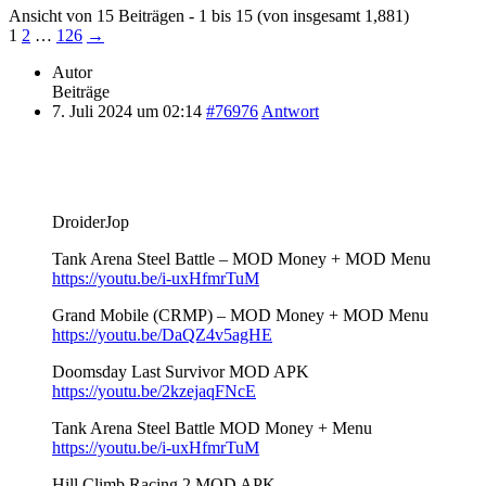
Ansicht von 15 Beiträgen - 1 bis 15 (von insgesamt 1,881)
1
2
…
126
→
Autor
Beiträge
7. Juli 2024 um 02:14
#76976
Antwort
DroiderJop
Tank Arena Steel Battle – MOD Money + MOD Menu
https://youtu.be/i-uxHfmrTuM
Grand Mobile (CRMP) – MOD Money + MOD Menu
https://youtu.be/DaQZ4v5agHE
Doomsday Last Survivor MOD APK
https://youtu.be/2kzejaqFNcE
Tank Arena Steel Battle MOD Money + Menu
https://youtu.be/i-uxHfmrTuM
Hill Climb Racing 2 MOD APK