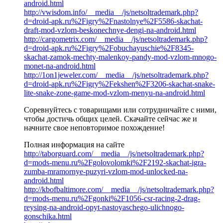
android.html
http://vwisdom.info/__media__/js/netsoltrademark.php?
d=droid-apk.ru%2Figry%2Fnastolnye%2F5586-skachat-
draft-mod-vzlom-beskonechnye-dengi-na-android.html
http://cargometrix.com/__media__/js/netsoltrademark.php?
d=droid-apk.ru%2Figry%2Fobuchayuschie%2F8345-
skachat-zamok-mechty-malenkoy-pandy-mod-vzlom-mnogo-
monet-na-android.html
http://1on1jeweler.com/__media__/js/netsoltrademark.php?
d=droid-apk.ru%2Figry%2Fekshen%2F3206-skachat-snake-
lite-snake-zone-game-mod-vzlom-menyu-na-android.html
Соревнуйтесь с товарищами или сотрудничайте с ними,
чтобы достичь общих целей. Скачайте сейчас же и
начните свое неповторимое похождение!
Полная информация на сайте
http://taborguard.com/__media__/js/netsoltrademark.php?
d=mods-menu.ru%2Fgolovolomki%2F2192-skachat-igra-
zumba-mramornye-puzyri-vzlom-mod-unlocked-na-
android.html
http://kbofbaltimore.com/__media__/js/netsoltrademark.php?
d=mods-menu.ru%2Fgonki%2F1056-csr-racing-2-drag-
reysing-na-android-opyt-nastoyaschego-ulichnogo-
gonschika.html