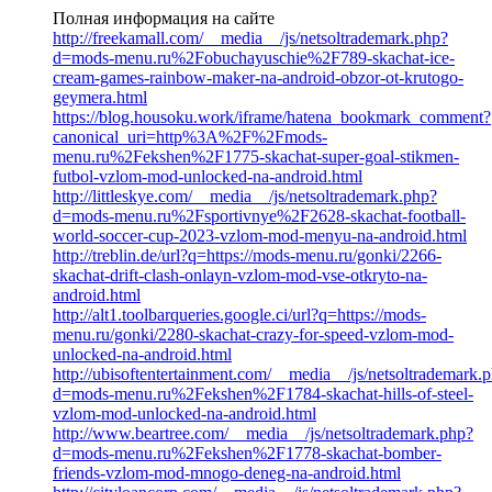
Полная информация на сайте
http://freekamall.com/__media__/js/netsoltrademark.php?
d=mods-menu.ru%2Fobuchayuschie%2F789-skachat-ice-
cream-games-rainbow-maker-na-android-obzor-ot-krutogo-
geymera.html
https://blog.housoku.work/iframe/hatena_bookmark_comment?
canonical_uri=http%3A%2F%2Fmods-
menu.ru%2Fekshen%2F1775-skachat-super-goal-stikmen-
futbol-vzlom-mod-unlocked-na-android.html
http://littleskye.com/__media__/js/netsoltrademark.php?
d=mods-menu.ru%2Fsportivnye%2F2628-skachat-football-
world-soccer-cup-2023-vzlom-mod-menyu-na-android.html
http://treblin.de/url?q=https://mods-menu.ru/gonki/2266-
skachat-drift-clash-onlayn-vzlom-mod-vse-otkryto-na-
android.html
http://alt1.toolbarqueries.google.ci/url?q=https://mods-
menu.ru/gonki/2280-skachat-crazy-for-speed-vzlom-mod-
unlocked-na-android.html
http://ubisoftentertainment.com/__media__/js/netsoltrademark.
d=mods-menu.ru%2Fekshen%2F1784-skachat-hills-of-steel-
vzlom-mod-unlocked-na-android.html
http://www.beartree.com/__media__/js/netsoltrademark.php?
d=mods-menu.ru%2Fekshen%2F1778-skachat-bomber-
friends-vzlom-mod-mnogo-deneg-na-android.html