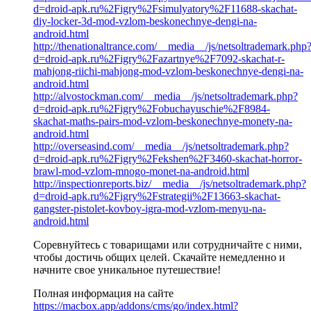
d=droid-apk.ru%2Figry%2Fsimulyatory%2F11688-skachat-
diy-locker-3d-mod-vzlom-beskonechnye-dengi-na-
android.html
http://thenationaltrance.com/__media__/js/netsoltrademark.php
d=droid-apk.ru%2Figry%2Fazartnye%2F7092-skachat-r-
mahjong-riichi-mahjong-mod-vzlom-beskonechnye-dengi-na-
android.html
http://alvostockman.com/__media__/js/netsoltrademark.php?
d=droid-apk.ru%2Figry%2Fobuchayuschie%2F8984-
skachat-maths-pairs-mod-vzlom-beskonechnye-monety-na-
android.html
http://overseasind.com/__media__/js/netsoltrademark.php?
d=droid-apk.ru%2Figry%2Fekshen%2F3460-skachat-horror-
brawl-mod-vzlom-mnogo-monet-na-android.html
http://inspectionreports.biz/__media__/js/netsoltrademark.php?
d=droid-apk.ru%2Figry%2Fstrategii%2F13663-skachat-
gangster-pistolet-kovboy-igra-mod-vzlom-menyu-na-
android.html
Соревнуйтесь с товарищами или сотрудничайте с ними,
чтобы достичь общих целей. Скачайте немедленно и
начните свое уникальное путешествие!
Полная информация на сайте
https://macbox.app/addons/cms/go/index.html?