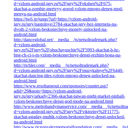
d=vzlom-android-igry.ru%2Figry%2Fekshen%2F675-
skachat-a-zombie-mertvyy-gorod-vzlom-mnogo-deneg-mod-
menyu-na-android.html
https://tw6.jp/jump/?url=https://vzlom-android-
igry.ru/igry/nastolnye/2784-skachat-igry-bez-interneta-na-
dvoih-2-vzlom-beskonechnye-monety-unlocked-na-
android.html
http://danceglobal.net/__media__/js/netsoltrademark.php?
d=vzlom-android-
igry.ru%2Figry%2Fobuchayuschie%2F5993-skachat-b-hc-
bng-ch-ci-s-m-vzlom-beskonechnye-dengi-rezhim-boga-na-
android.html
http://richler.com/__media__/js/netsoltrademark.php?
d=vzlom-android-igry.ru%2Figry%2Fmuzykalnye%2F6440-
skachat-dancing-tiles-vzlom-mnogo-deneg-unlocked-na-
android.html
https://www.resohangout.com/sponsors/counter.asp?
adid=29&goto=https://vzlom-android-
igry.ru/igry/arkady/2366-skachat-taiwan-night-market-pinball-
vzlom-beskonechnye-dengi-god-mode-na-android.html
http://www.metrohandymanservice.com/__media__/js/netsoltr
d=vzlom-android-igry.ru%2Figry%2Fviktoriny%2F11775-
skachat-ugaday-multik-vzlom-beskonechnye-dengi-unlocked-
na-android.html
http://www.ricgonzalezmemorialfoundation.com/__media__/js/