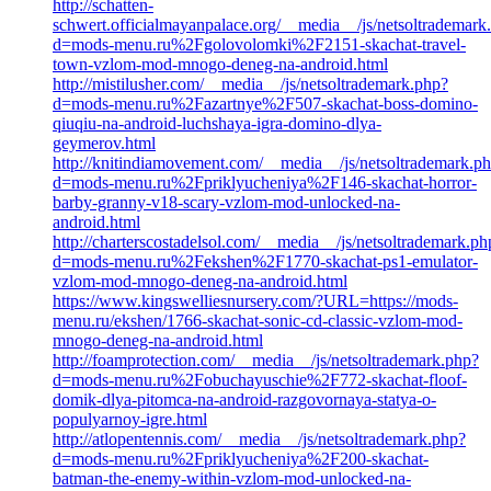
http://schatten-
schwert.officialmayanpalace.org/__media__/js/netsoltrademark
d=mods-menu.ru%2Fgolovolomki%2F2151-skachat-travel-
town-vzlom-mod-mnogo-deneg-na-android.html
http://mistilusher.com/__media__/js/netsoltrademark.php?
d=mods-menu.ru%2Fazartnye%2F507-skachat-boss-domino-
qiuqiu-na-android-luchshaya-igra-domino-dlya-
geymerov.html
http://knitindiamovement.com/__media__/js/netsoltrademark.p
d=mods-menu.ru%2Fpriklyucheniya%2F146-skachat-horror-
barby-granny-v18-scary-vzlom-mod-unlocked-na-
android.html
http://charterscostadelsol.com/__media__/js/netsoltrademark.ph
d=mods-menu.ru%2Fekshen%2F1770-skachat-ps1-emulator-
vzlom-mod-mnogo-deneg-na-android.html
https://www.kingswelliesnursery.com/?URL=https://mods-
menu.ru/ekshen/1766-skachat-sonic-cd-classic-vzlom-mod-
mnogo-deneg-na-android.html
http://foamprotection.com/__media__/js/netsoltrademark.php?
d=mods-menu.ru%2Fobuchayuschie%2F772-skachat-floof-
domik-dlya-pitomca-na-android-razgovornaya-statya-o-
populyarnoy-igre.html
http://atlopentennis.com/__media__/js/netsoltrademark.php?
d=mods-menu.ru%2Fpriklyucheniya%2F200-skachat-
batman-the-enemy-within-vzlom-mod-unlocked-na-