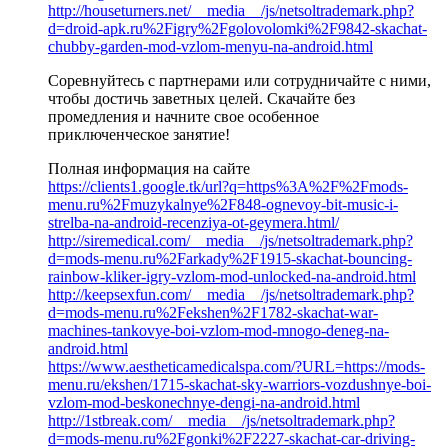
http://houseturners.net/__media__/js/netsoltrademark.php?
d=droid-apk.ru%2Figry%2Fgolovolomki%2F9842-skachat-
chubby-garden-mod-vzlom-menyu-na-android.html
Соревнуйтесь с партнерами или сотрудничайте с ними,
чтобы достичь заветных целей. Скачайте без
промедления и начните свое особенное
приключенческое занятие!
Полная информация на сайте
https://clients1.google.tk/url?q=https%3A%2F%2Fmods-
menu.ru%2Fmuzykalnye%2F848-ognevoy-bit-music-i-
strelba-na-android-recenziya-ot-geymera.html/
http://siremedical.com/__media__/js/netsoltrademark.php?
d=mods-menu.ru%2Farkady%2F1915-skachat-bouncing-
rainbow-kliker-igry-vzlom-mod-unlocked-na-android.html
http://keepsexfun.com/__media__/js/netsoltrademark.php?
d=mods-menu.ru%2Fekshen%2F1782-skachat-war-
machines-tankovye-boi-vzlom-mod-mnogo-deneg-na-
android.html
https://www.aestheticamedicalspa.com/?URL=https://mods-
menu.ru/ekshen/1715-skachat-sky-warriors-vozdushnye-boi-
vzlom-mod-beskonechnye-dengi-na-android.html
http://1stbreak.com/__media__/js/netsoltrademark.php?
d=mods-menu.ru%2Fgonki%2F2227-skachat-car-driving-