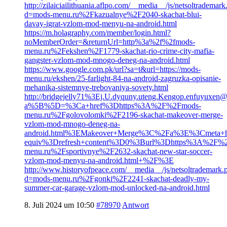
http://zilaiciailithuania.aflpo.com/__media__/js/netsoltrademar
d=mods-menu.ru%2Fkazualnye%2F2040-skachat-blui-
davay-igrat-vzlom-mod-menyu-na-android.html
https://m.holagraphy.com/member/login.html?
noMemberOrder=&returnUrl=http%3a%2f%2fmods-
menu.ru%2Fekshen%2F1779-skachat-rio-crime-city-mafia-
gangster-vzlom-mod-mnogo-deneg-na-android.html
https://www.google.com.pk/url?sa=t&url=https://mods-
menu.ru/ekshen/25-farlight-84-na-android-zagruzka-opisanie-
mehanika-sistemnye-trebovaniya-sovety.html
http://bridgejelly71%3Ej.U.dyquny.uteng.Kengop.enfuyuxen@
a%5B%5D=%3Ca+href%3Dhttps%3A%2F%2Fmods-
menu.ru%2Fgolovolomki%2F2196-skachat-makeover-merge-
vzlom-mod-mnogo-deneg-na-
android.html%3EMakeover+Merge%3C%2Fa%3E%3Cmeta+h
equiv%3Drefresh+content%3D0%3Burl%3Dhttps%3A%2F%
menu.ru%2Fsportivnye%2F2632-skachat-new-star-soccer-
vzlom-mod-menyu-na-android.html+%2F%3E
http://www.historyofpeace.com/__media__/js/netsoltrademark.
d=mods-menu.ru%2Fgonki%2F2241-skachat-deadly-my-
summer-car-garage-vzlom-mod-unlocked-na-android.html
8. Juli 2024 um 10:50
#78970
Antwort