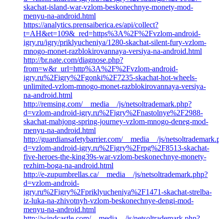
skachat-island-war-vzlom-beskonechnye-monety-mod-
menyu-na-android.html
https://analytics.prensaiberica.es/api/collect?
t=AH&et=109&_red=https%3A%2F%2Fvzlom-android-
igry.ru/igry/priklyucheniya/1280-skachat-silent-fury-vzlom-
mnogo-monet-razblokirovannaya-versiya-na-android.html
http://br.nate.com/diagnose.php?
from=w&r_url=http%3A%2F%2Fvzlom-android-
igry.ru%2Figry%2Fgonki%2F7235-skachat-hot-wheels-
unlimited-vzlom-mnogo-monet-razblokirovannaya-versiya-
na-android.html
http://remsing.com/__media__/js/netsoltrademark.php?
d=vzlom-android-igry.ru%2Figry%2Fnastolnye%2F2988-
skachat-mahjong-spring-journey-vzlom-mnogo-deneg-mod-
menyu-na-android.html
http://guardiansafetybarrier.com/__media__/js/netsoltrademark
d=vzlom-android-igry.ru%2Figry%2Frpg%2F8513-skachat-
five-heroes-the-king39s-war-vzlom-beskonechnye-monety-
rezhim-boga-na-android.html
http://e-zupumbrellas.ca/__media__/js/netsoltrademark.php?
d=vzlom-android-
igry.ru%2Figry%2Fpriklyucheniya%2F1471-skachat-strelba-
iz-luka-na-zhivotnyh-vzlom-beskonechnye-dengi-mod-
menyu-na-android.html
http://windcastle.com/__media__/js/netsoltrademark.php?