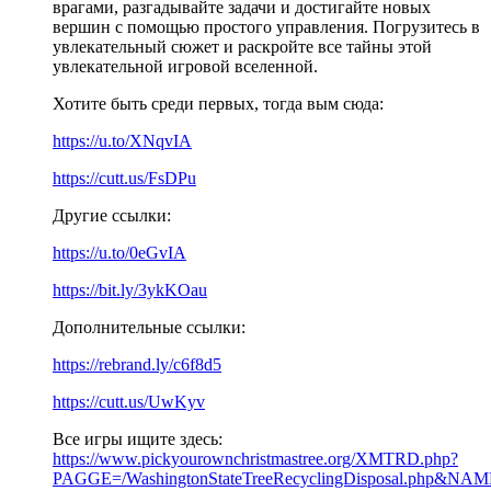
врагами, разгадывайте задачи и достигайте новых
вершин с помощью простого управления. Погрузитесь в
увлекательный сюжет и раскройте все тайны этой
увлекательной игровой вселенной.
Хотите быть среди первых, тогда вым сюда:
https://u.to/XNqvIA
https://cutt.us/FsDPu
Другие ссылки:
https://u.to/0eGvIA
https://bit.ly/3ykKOau
Дополнительные ссылки:
https://rebrand.ly/c6f8d5
https://cutt.us/UwKyv
Все игры ищите здесь:
https://www.pickyourownchristmastree.org/XMTRD.php?
PAGGE=/WashingtonStateTreeRecyclingDisposal.php&NAME