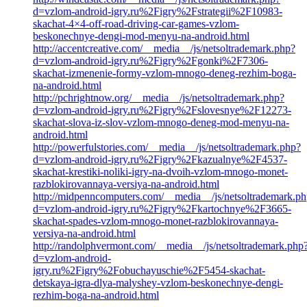
d=vzlom-android-igry.ru%2Figry%2Fstrategii%2F10983-
skachat-4×4-off-road-driving-car-games-vzlom-
beskonechnye-dengi-mod-menyu-na-android.html
http://accentcreative.com/__media__/js/netsoltrademark.php?
d=vzlom-android-igry.ru%2Figry%2Fgonki%2F7306-
skachat-izmenenie-formy-vzlom-mnogo-deneg-rezhim-boga-
na-android.html
http://pchrightnow.org/__media__/js/netsoltrademark.php?
d=vzlom-android-igry.ru%2Figry%2Fslovesnye%2F12273-
skachat-slova-iz-slov-vzlom-mnogo-deneg-mod-menyu-na-
android.html
http://powerfulstories.com/__media__/js/netsoltrademark.php?
d=vzlom-android-igry.ru%2Figry%2Fkazualnye%2F4537-
skachat-krestiki-noliki-igry-na-dvoih-vzlom-mnogo-monet-
razblokirovannaya-versiya-na-android.html
http://midpenncomputers.com/__media__/js/netsoltrademark.p
d=vzlom-android-igry.ru%2Figry%2Fkartochnye%2F3665-
skachat-spades-vzlom-mnogo-monet-razblokirovannaya-
versiya-na-android.html
http://randolphvermont.com/__media__/js/netsoltrademark.php
d=vzlom-android-
igry.ru%2Figry%2Fobuchayuschie%2F5454-skachat-
detskaya-igra-dlya-malyshey-vzlom-beskonechnye-dengi-
rezhim-boga-na-android.html