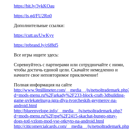
https://bit.ly/3ykKOau
https://is.gd/FU2Rn0
Дополнительные ссылки:
https://cutt.us/UwKyv
https://rebrand.ly/c6f8d5
Все игры ищите здесь:
Соревнуйтесь с партнерами или сотрудничайте с ними,
чтобы достичь единой цели. Скачайте немедленно и
начните свое неповторимое приключение!
Полная информация на сайте
http://www.9millimeter.com/__media__/js/netsoltrademark.php
d=mods-menu.ru%2Farkady%2F233-block-craft-3dbuilding-
game-uvlekatelnaya-igra-dlya-tvorcheskih-geymerov-na-
android.html
http://blueenvelope.info/__media__/js/netsoltrademark.php?
d=mods-menu.ru%2Frpg%2F2415-skachat-bungo-stray-
dogs-totl-vzlom-mod-vse-otkryto-na-android.html
http://citicomercialcards.com/__media__/js/netsoltrademark.ph