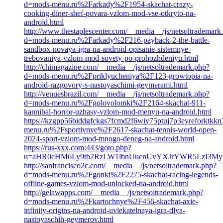
d=mods-menu.ru%2Farkady%2F1954-skachat-crazy-
cooking-diner-shef-povara-vzlom-mod-vse-otkryto-na-
android.html
http://www.thestaplescenter.com/__media__/js/netsoltrademark
d=mods-menu.ru%2Farkady%2F216-payback-2-the-battle-
sandbox-novaya-igra-na-android-opisanie-sistemnye-
trebovaniya-vzlom-mod-sovety-po-prohozhdeniyu.html
http://chimagazine.com/__media__/js/netsoltrademark.php?
d=mods-menu.ru%2Fpriklyucheniya%2F123-growtopia-na-
android-razgovory-s-nastoyaschimi-geymerami.html
http://venuesbrazil.com/__media__/js/netsoltrademark.php?
d=mods-menu.ru%2Fgolovolomki%2F2164-skachat-911-
kannibal-horror-uzhasy-vzlom-mod-menyu-na-android.html
https://kzgpp56biddgfckgs7fcmd2f6wiy75ptuj7p3eyreforktkk
menu.ru%2Fsportivnye%2F2617-skachat-tennis-world-open-
2024-sport-vzlom-mod-mnogo-deneg-na-android.html
https://rus-xxx.com:443/goto.php?
u=aHR0cHM6Ly9tb2RzLW1lbnUucnUvYXJrYWR5LzI3My1
http://sanfrancisco2c.com/__media__/js/netsoltrademark.php?
d=mods-menu.ru%2Fgonki%2F2275-skachat-racing-legends-
offline-games-vzlom-mod-unlocked-na-android.html
http://gelawapps.com/__media__/js/netsoltrademark.php?
d=mods-menu.ru%2Fkartochnye%2F456-skachat-axie-
infinity-origins-na-android-uvlekatelnaya-igra-dlya-
nastoyaschih-geymerov.html