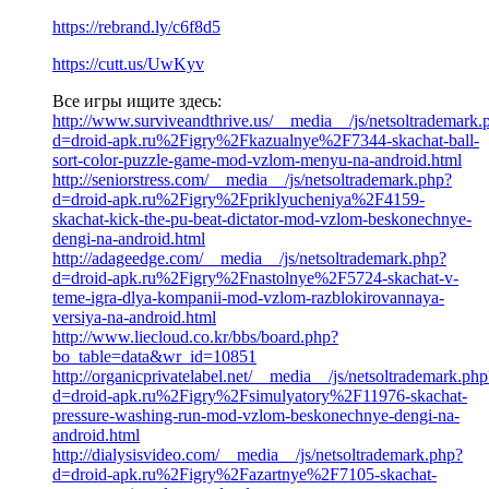
https://rebrand.ly/c6f8d5
https://cutt.us/UwKyv
Все игры ищите здесь:
http://www.surviveandthrive.us/__media__/js/netsoltrademark.
d=droid-apk.ru%2Figry%2Fkazualnye%2F7344-skachat-ball-
sort-color-puzzle-game-mod-vzlom-menyu-na-android.html
http://seniorstress.com/__media__/js/netsoltrademark.php?
d=droid-apk.ru%2Figry%2Fpriklyucheniya%2F4159-
skachat-kick-the-pu-beat-dictator-mod-vzlom-beskonechnye-
dengi-na-android.html
http://adageedge.com/__media__/js/netsoltrademark.php?
d=droid-apk.ru%2Figry%2Fnastolnye%2F5724-skachat-v-
teme-igra-dlya-kompanii-mod-vzlom-razblokirovannaya-
versiya-na-android.html
http://www.liecloud.co.kr/bbs/board.php?
bo_table=data&wr_id=10851
http://organicprivatelabel.net/__media__/js/netsoltrademark.php
d=droid-apk.ru%2Figry%2Fsimulyatory%2F11976-skachat-
pressure-washing-run-mod-vzlom-beskonechnye-dengi-na-
android.html
http://dialysisvideo.com/__media__/js/netsoltrademark.php?
d=droid-apk.ru%2Figry%2Fazartnye%2F7105-skachat-