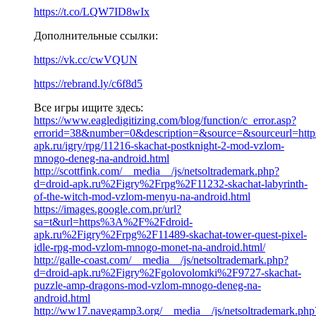
https://t.co/LQW7ID8wIx
Дополнительные ссылки:
https://vk.cc/cwVQUN
https://rebrand.ly/c6f8d5
Все игры ищите здесь:
https://www.eagledigitizing.com/blog/function/c_error.asp?
errorid=38&number=0&description=&source=&sourceurl=https:
apk.ru/igry/rpg/11216-skachat-postknight-2-mod-vzlom-
mnogo-deneg-na-android.html
http://scottfink.com/__media__/js/netsoltrademark.php?
d=droid-apk.ru%2Figry%2Frpg%2F11232-skachat-labyrinth-
of-the-witch-mod-vzlom-menyu-na-android.html
https://images.google.com.pr/url?
sa=t&url=https%3A%2F%2Fdroid-
apk.ru%2Figry%2Frpg%2F11489-skachat-tower-quest-pixel-
idle-rpg-mod-vzlom-mnogo-monet-na-android.html/
http://galle-coast.com/__media__/js/netsoltrademark.php?
d=droid-apk.ru%2Figry%2Fgolovolomki%2F9727-skachat-
puzzle-amp-dragons-mod-vzlom-mnogo-deneg-na-
android.html
http://ww17.navegamp3.org/__media__/js/netsoltrademark.php