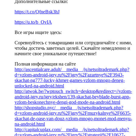
Дополнительные ссылки:
https://t.co/QfneBsk3hJ
https://u.to/b_OvIA
Все игры ищите здесь:
Соревнуйтесь с товарищами или сотрудничайте с ними,
чтобы достичь заветных целей. Скачайте немедленно и
начните свое уникальное путешествие!
Полная информация на сайте
http://ascentialcare.adult/__media__/js/netsoltrademark.php?
d=vzlom-android-igry.ru%2Figry%2Fazartnye%2F3943-
skachat-ng777-lucky-khmer-games-vzlom-mnogo-deneg-
unlocked-na-android.html
http://atwok.be/?wptouch_switch=desktop&redirect=//vzlom-
android-igry.ru/igry/ekshen/139-skachat-beyblade-burst-app-
vzlom-beskonechnye-dengi-god-mode-na-android.html
http://shopstudio.nyc/__media__/js/netsoltrademark.php?
d=vzlom-android-igry.ru%2Figry%2Fmuzykalnye%2F6635-
skachat-de-oase-van-douz-vzlom-mnogo-monet-mod-menyu-
na-android.html
http://capitalcuplax.com/__media__/js/netsoltrademark.php?
d=vzlom-android-igry.ru%2Figry%2Fstrategii%2F10627-