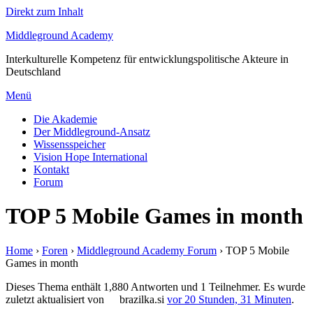
Direkt zum Inhalt
Middleground Academy
Interkulturelle Kompetenz für entwicklungspolitische Akteure in
Deutschland
Menü
Die Akademie
Der Middleground-Ansatz
Wissensspeicher
Vision Hope International
Kontakt
Forum
TOP 5 Mobile Games in month
Home
›
Foren
›
Middleground Academy Forum
›
TOP 5 Mobile
Games in month
Dieses Thema enthält 1,880 Antworten und 1 Teilnehmer. Es wurde
zuletzt aktualisiert von
brazilka.si
vor 20 Stunden, 31 Minuten
.