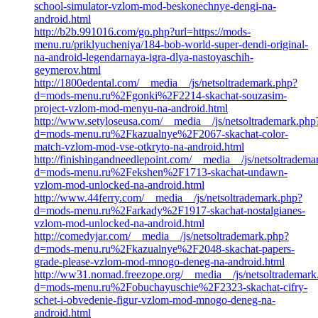
school-simulator-vzlom-mod-beskonechnye-dengi-na-
android.html
http://b2b.991016.com/go.php?url=https://mods-
menu.ru/priklyucheniya/184-bob-world-super-dendi-original-
na-android-legendarnaya-igra-dlya-nastoyaschih-
geymerov.html
http://1800edental.com/__media__/js/netsoltrademark.php?
d=mods-menu.ru%2Fgonki%2F2214-skachat-souzasim-
project-vzlom-mod-menyu-na-android.html
http://www.setyloseusa.com/__media__/js/netsoltrademark.php
d=mods-menu.ru%2Fkazualnye%2F2067-skachat-color-
match-vzlom-mod-vse-otkryto-na-android.html
http://finishingandneedlepoint.com/__media__/js/netsoltradema
d=mods-menu.ru%2Fekshen%2F1713-skachat-undawn-
vzlom-mod-unlocked-na-android.html
http://www.44ferry.com/__media__/js/netsoltrademark.php?
d=mods-menu.ru%2Farkady%2F1917-skachat-nostalgianes-
vzlom-mod-unlocked-na-android.html
http://comedyjar.com/__media__/js/netsoltrademark.php?
d=mods-menu.ru%2Fkazualnye%2F2048-skachat-papers-
grade-please-vzlom-mod-mnogo-deneg-na-android.html
http://ww31.nomad.freezope.org/__media__/js/netsoltrademark
d=mods-menu.ru%2Fobuchayuschie%2F2323-skachat-cifry-
schet-i-obvedenie-figur-vzlom-mod-mnogo-deneg-na-
android.html