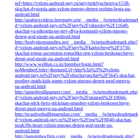
url=https://vzlom-android-igry.ru/igry/priklyucheniya/1538-
skachat-dystopia-app-vzlom-mnogo-deneg-rezhim-boga-na-
android.html
http://arabsexvideos.beerparty.org/__media__/js/netsoltradema
d=vzlom-android-igry.ru%2Figry%2Fviktoriny%2F11649-
skachat-ya-nikogda-ne-igry-dlya-kompanii-vzlom-mnogo-
deneg-god-mode-na-android.html
http://bodyshopsupplies.net/__media__/js/netsoltrademark.php?
d=vzlom-android-igry.ru%2Figry%2Fkartochnye%2F3750-
skachat-rogue-ascension-roguelike-rpg-vzlom-beskonechnye-
dengi-god-mode-na-android.html
http://www.welltun.co.kr/member/login.html?
noMemberOrder=&returnUrl=http%3a%2f%2fvzlom-
android-igry.ru%2Figry%2Fobuchayuschie%2F5645-skachat-
prodigy-math-kids-game-vzlom-mnogo-deneg-mod-menyu-
na-android.html
http://annefresillipanger.com/__media__/js/netsoltrademark.php
d=vzlom-android-igry.ru%2Figry%2Fstrategii%2F10666-
skachat-stick-hero-stickman-smasher-vzlom-beskonechnye-
dengi-mod-menyu-na-android.html
http://ncaafootballbiggestfan.com/__media__/js/netsoltrademar
d=vzlom-android-igry.ru%2Figry%2Frpg%2F8040-skachat-
noah39s-heart-vzlom-mnogo-deneg-god-mode-na-
android.html
http://pansinilawfirm.com/__media__/js/netsoltrademark.php?