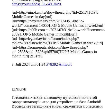
https://youtu.be/9q_JL-WGmP0
[url=http://ninokuni.ru/showthread.php?tid=2517]TOP 5
Mobile Games in day[/url]
[url=https://nexerarealty.com/2023/08/14/hello-
world/#comment-14050]TOP 5 Mobile Games in week[/url]
[url=https://n00b.com.au/2021/03/31/hello-world/#comment-
2359]TOP 5 Mobile Games in month[/url]
[url=http://legendawiw.ru/forum/index.php?
topic=43805.new#new]TOP 5 Mobile Games in week[/url]
[url=https://zonaseputarslot.com/showthread.php?
tid=2585&pid=5786#pid5786]TOP 5 Mobile Games in
month[/url] 2a31fe3
8. Juli 2024 um 01:34
#78392
Antwort
LINKjyb
Готовьтесь к захватывающему путешествию в этой
завораживающей игре для устройств на базе Android!
Исследуйте загадочные миры, сражайтесь с опасными