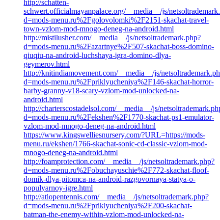
http://schatten-
schwert.officialmayanpalace.org/__media__/js/netsoltrademark
d=mods-menu.ru%2Fgolovolomki%2F2151-skachat-travel-
town-vzlom-mod-mnogo-deneg-na-android.html
http://mistilusher.com/__media__/js/netsoltrademark.php?
d=mods-menu.ru%2Fazartnye%2F507-skachat-boss-domino-
qiuqiu-na-android-luchshaya-igra-domino-dlya-
geymerov.html
http://knitindiamovement.com/__media__/js/netsoltrademark.p
d=mods-menu.ru%2Fpriklyucheniya%2F146-skachat-horror-
barby-granny-v18-scary-vzlom-mod-unlocked-na-
android.html
http://charterscostadelsol.com/__media__/js/netsoltrademark.ph
d=mods-menu.ru%2Fekshen%2F1770-skachat-ps1-emulator-
vzlom-mod-mnogo-deneg-na-android.html
https://www.kingswelliesnursery.com/?URL=https://mods-
menu.ru/ekshen/1766-skachat-sonic-cd-classic-vzlom-mod-
mnogo-deneg-na-android.html
http://foamprotection.com/__media__/js/netsoltrademark.php?
d=mods-menu.ru%2Fobuchayuschie%2F772-skachat-floof-
domik-dlya-pitomca-na-android-razgovornaya-statya-o-
populyarnoy-igre.html
http://atlopentennis.com/__media__/js/netsoltrademark.php?
d=mods-menu.ru%2Fpriklyucheniya%2F200-skachat-
batman-the-enemy-within-vzlom-mod-unlocked-na-