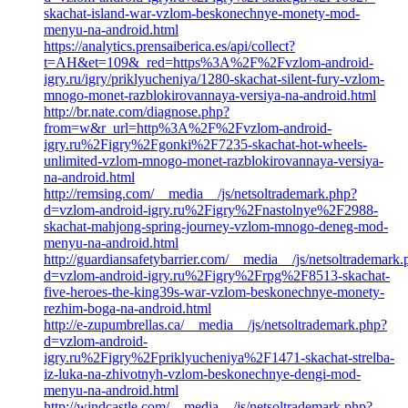
skachat-island-war-vzlom-beskonechnye-monety-mod-
menyu-na-android.html
https://analytics.prensaiberica.es/api/collect?
t=AH&et=109&_red=https%3A%2F%2Fvzlom-android-
igry.ru/igry/priklyucheniya/1280-skachat-silent-fury-vzlom-
mnogo-monet-razblokirovannaya-versiya-na-android.html
http://br.nate.com/diagnose.php?
from=w&r_url=http%3A%2F%2Fvzlom-android-
igry.ru%2Figry%2Fgonki%2F7235-skachat-hot-wheels-
unlimited-vzlom-mnogo-monet-razblokirovannaya-versiya-
na-android.html
http://remsing.com/__media__/js/netsoltrademark.php?
d=vzlom-android-igry.ru%2Figry%2Fnastolnye%2F2988-
skachat-mahjong-spring-journey-vzlom-mnogo-deneg-mod-
menyu-na-android.html
http://guardiansafetybarrier.com/__media__/js/netsoltrademark
d=vzlom-android-igry.ru%2Figry%2Frpg%2F8513-skachat-
five-heroes-the-king39s-war-vzlom-beskonechnye-monety-
rezhim-boga-na-android.html
http://e-zupumbrellas.ca/__media__/js/netsoltrademark.php?
d=vzlom-android-
igry.ru%2Figry%2Fpriklyucheniya%2F1471-skachat-strelba-
iz-luka-na-zhivotnyh-vzlom-beskonechnye-dengi-mod-
menyu-na-android.html
http://windcastle.com/__media__/js/netsoltrademark.php?