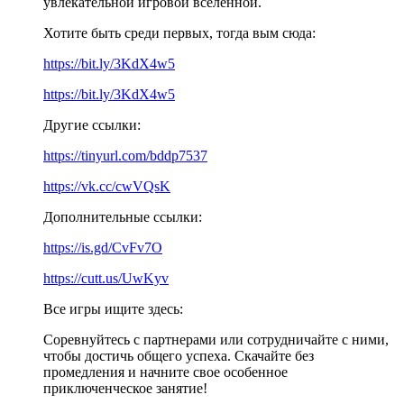
увлекательной игровой вселенной.
Хотите быть среди первых, тогда вым сюда:
https://bit.ly/3KdX4w5
https://bit.ly/3KdX4w5
Другие ссылки:
https://tinyurl.com/bddp7537
https://vk.cc/cwVQsK
Дополнительные ссылки:
https://is.gd/CvFv7O
https://cutt.us/UwKyv
Все игры ищите здесь:
Соревнуйтесь с партнерами или сотрудничайте с ними,
чтобы достичь общего успеха. Скачайте без
промедления и начните свое особенное
приключенческое занятие!