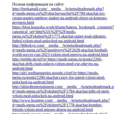
Полная информация на сайте
http://freekamall.com/__media__/js/netsoltrademark.php?
d=mods-menu.ru%2Fobuchayuschie%2F789-skachat-ice-
cream-games-rainbow-maker-na-android-obzor-ot-krutogo-
geymera.html
https://blog.housoku.work/iframe/hatena_bookmark_comment?
canonical_uri=http%3A%2F%2Fmods-
menu.ru%2Fekshen%2F1775-skachat-super-goal-stikmen-
futbol-vzlom-mod-unlocked-na-android.html
http://littleskye.com/__media__/js/netsoltrademark.php?
d=mods-menu.ru%2Fsportivnye%2F2628-skachat-football-
world-soccer-cup-2023-vzlom-mod-menyu-na-android.html
http://treblin.de/url?q=https://mods-menu.ru/gonki/2266-
skachat-drift-clash-onlayn-vzlom-mod-vse-otkryto-na-
android.html
http://alt1.toolbarqueries.google.ci/url?q=https://mods-
menu.ru/gonki/2280-skachat-crazy-for-speed-vzlom-mod-
unlocked-na-android.html
http://ubisoftentertainment.com/__media__/js/netsoltrademark.
d=mods-menu.ru%2Fekshen%2F1784-skachat-hills-of-steel-
vzlom-mod-unlocked-na-android.html
http://www.beartree.com/__media__/js/netsoltrademark.php?
d=mods-menu.ru%2Fekshen%2F1778-skachat-bomber-
friends-vzlom-mod-mnogo-deneg-na-android.html