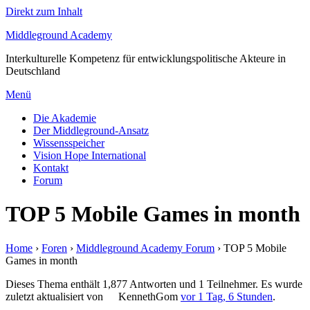
Direkt zum Inhalt
Middleground Academy
Interkulturelle Kompetenz für entwicklungspolitische Akteure in
Deutschland
Menü
Die Akademie
Der Middleground-Ansatz
Wissensspeicher
Vision Hope International
Kontakt
Forum
TOP 5 Mobile Games in month
Home
›
Foren
›
Middleground Academy Forum
›
TOP 5 Mobile
Games in month
Dieses Thema enthält 1,877 Antworten und 1 Teilnehmer. Es wurde
zuletzt aktualisiert von
KennethGom
vor 1 Tag, 6 Stunden
.