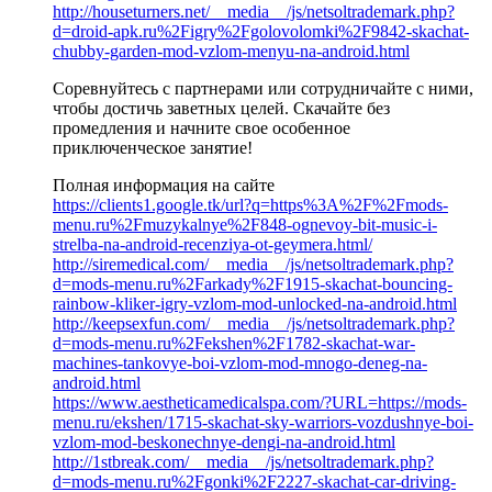
http://houseturners.net/__media__/js/netsoltrademark.php?
d=droid-apk.ru%2Figry%2Fgolovolomki%2F9842-skachat-
chubby-garden-mod-vzlom-menyu-na-android.html
Соревнуйтесь с партнерами или сотрудничайте с ними,
чтобы достичь заветных целей. Скачайте без
промедления и начните свое особенное
приключенческое занятие!
Полная информация на сайте
https://clients1.google.tk/url?q=https%3A%2F%2Fmods-
menu.ru%2Fmuzykalnye%2F848-ognevoy-bit-music-i-
strelba-na-android-recenziya-ot-geymera.html/
http://siremedical.com/__media__/js/netsoltrademark.php?
d=mods-menu.ru%2Farkady%2F1915-skachat-bouncing-
rainbow-kliker-igry-vzlom-mod-unlocked-na-android.html
http://keepsexfun.com/__media__/js/netsoltrademark.php?
d=mods-menu.ru%2Fekshen%2F1782-skachat-war-
machines-tankovye-boi-vzlom-mod-mnogo-deneg-na-
android.html
https://www.aestheticamedicalspa.com/?URL=https://mods-
menu.ru/ekshen/1715-skachat-sky-warriors-vozdushnye-boi-
vzlom-mod-beskonechnye-dengi-na-android.html
http://1stbreak.com/__media__/js/netsoltrademark.php?
d=mods-menu.ru%2Fgonki%2F2227-skachat-car-driving-