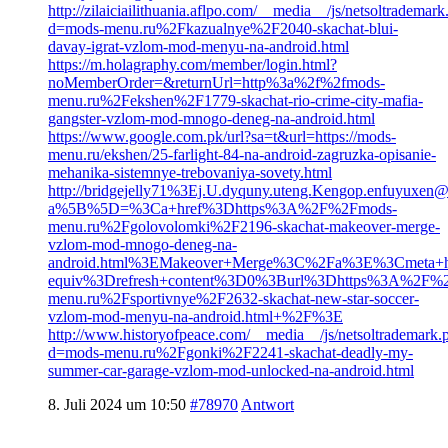
http://zilaiciailithuania.aflpo.com/__media__/js/netsoltrademar
d=mods-menu.ru%2Fkazualnye%2F2040-skachat-blui-
davay-igrat-vzlom-mod-menyu-na-android.html
https://m.holagraphy.com/member/login.html?
noMemberOrder=&returnUrl=http%3a%2f%2fmods-
menu.ru%2Fekshen%2F1779-skachat-rio-crime-city-mafia-
gangster-vzlom-mod-mnogo-deneg-na-android.html
https://www.google.com.pk/url?sa=t&url=https://mods-
menu.ru/ekshen/25-farlight-84-na-android-zagruzka-opisanie-
mehanika-sistemnye-trebovaniya-sovety.html
http://bridgejelly71%3Ej.U.dyquny.uteng.Kengop.enfuyuxen@
a%5B%5D=%3Ca+href%3Dhttps%3A%2F%2Fmods-
menu.ru%2Fgolovolomki%2F2196-skachat-makeover-merge-
vzlom-mod-mnogo-deneg-na-
android.html%3EMakeover+Merge%3C%2Fa%3E%3Cmeta+h
equiv%3Drefresh+content%3D0%3Burl%3Dhttps%3A%2F%
menu.ru%2Fsportivnye%2F2632-skachat-new-star-soccer-
vzlom-mod-menyu-na-android.html+%2F%3E
http://www.historyofpeace.com/__media__/js/netsoltrademark.
d=mods-menu.ru%2Fgonki%2F2241-skachat-deadly-my-
summer-car-garage-vzlom-mod-unlocked-na-android.html
8. Juli 2024 um 10:50
#78970
Antwort