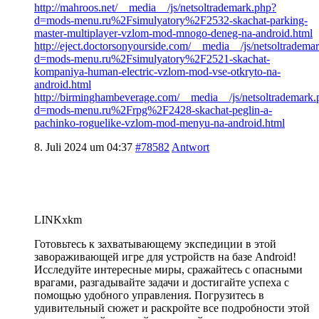
http://mahroos.net/__media__/js/netsoltrademark.php?
d=mods-menu.ru%2Fsimulyatory%2F2532-skachat-parking-
master-multiplayer-vzlom-mod-mnogo-deneg-na-android.html
http://eject.doctorsonyourside.com/__media__/js/netsoltradema
d=mods-menu.ru%2Fsimulyatory%2F2521-skachat-
kompaniya-human-electric-vzlom-mod-vse-otkryto-na-
android.html
http://birminghambeverage.com/__media__/js/netsoltrademark.
d=mods-menu.ru%2Frpg%2F2428-skachat-peglin-a-
pachinko-roguelike-vzlom-mod-menyu-na-android.html
8. Juli 2024 um 04:37
#78582
Antwort
LINKxkm
Готовьтесь к захватывающему экспедиции в этой
завораживающей игре для устройств на базе Android!
Исследуйте интересные миры, сражайтесь с опасными
врагами, разгадывайте задачи и достигайте успеха с
помощью удобного управления. Погрузитесь в
удивительный сюжет и раскройте все подробности этой