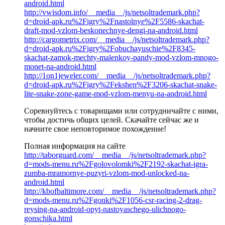
android.html
http://vwisdom.info/__media__/js/netsoltrademark.php?
d=droid-apk.ru%2Figry%2Fnastolnye%2F5586-skachat-
draft-mod-vzlom-beskonechnye-dengi-na-android.html
http://cargometrix.com/__media__/js/netsoltrademark.php?
d=droid-apk.ru%2Figry%2Fobuchayuschie%2F8345-
skachat-zamok-mechty-malenkoy-pandy-mod-vzlom-mnogo-
monet-na-android.html
http://1on1jeweler.com/__media__/js/netsoltrademark.php?
d=droid-apk.ru%2Figry%2Fekshen%2F3206-skachat-snake-
lite-snake-zone-game-mod-vzlom-menyu-na-android.html
Соревнуйтесь с товарищами или сотрудничайте с ними,
чтобы достичь общих целей. Скачайте сейчас же и
начните свое неповторимое похождение!
Полная информация на сайте
http://taborguard.com/__media__/js/netsoltrademark.php?
d=mods-menu.ru%2Fgolovolomki%2F2192-skachat-igra-
zumba-mramornye-puzyri-vzlom-mod-unlocked-na-
android.html
http://kbofbaltimore.com/__media__/js/netsoltrademark.php?
d=mods-menu.ru%2Fgonki%2F1056-csr-racing-2-drag-
reysing-na-android-opyt-nastoyaschego-ulichnogo-
gonschika.html