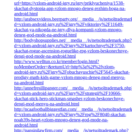
url=https://vzlom-android-igry.ru/igry/priklyucheniya/1538-
skachat-dystopia-app-vzlom-mnogo-deneg-rezhim-boga-na-
android.html
http://arabsexvideos.beerparty.org/__media__/js/netsoltradema
d=vzlom-android-igry.ru%2Figry%2Fviktoriny%2F11649-
skachat-ya-nikogda-ne-igry-dlya-kompanii-vzlom-mnogo-
deneg-god-mode-na-android.html
http://bodyshopsupplies.net/__media__/js/netsoltrademark.php?
d=vzlom-android-igry.ru%2Figry%2Fkartochnye%2F3750-
skachat-rogue-ascension-roguelike-rpg-vzlom-beskonechnye-
dengi-god-mode-na-android.html
http://www.welltun.co.kr/member/login.html?
noMemberOrder=&returnUrl=http%3a%2f%2fvzlom-
android-igry.ru%2Figry%2Fobuchayuschie%2F5645-skachat-
prodigy-math-kids-game-vzlom-mnogo-deneg-mod-menyu-
na-android.html
http://annefresillipanger.com/__media__/js/netsoltrademark.php
d=vzlom-android-igry.ru%2Figry%2Fstrategii%2F10666-
skachat-stick-hero-stickman-smasher-vzlom-beskonechnye-
dengi-mod-menyu-na-android.html
http://ncaafootballbiggestfan.com/__media__/js/netsoltrademar
d=vzlom-android-igry.ru%2Figry%2Frpg%2F8040-skachat-
noah39s-heart-vzlom-mnogo-deneg-god-mode-na-
android.html
http://pansinilawfirm.com/__media__/js/netsoltrademark.php?