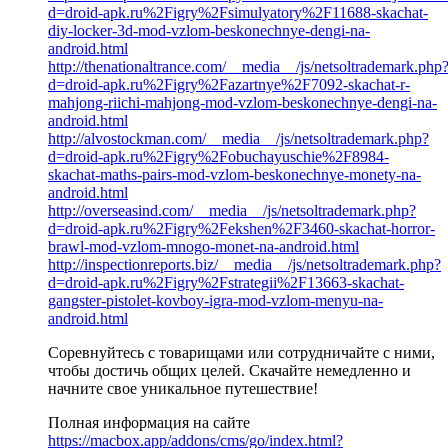
d=droid-apk.ru%2Figry%2Fsimulyatory%2F11688-skachat-
diy-locker-3d-mod-vzlom-beskonechnye-dengi-na-
android.html
http://thenationaltrance.com/__media__/js/netsoltrademark.php
d=droid-apk.ru%2Figry%2Fazartnye%2F7092-skachat-r-
mahjong-riichi-mahjong-mod-vzlom-beskonechnye-dengi-na-
android.html
http://alvostockman.com/__media__/js/netsoltrademark.php?
d=droid-apk.ru%2Figry%2Fobuchayuschie%2F8984-
skachat-maths-pairs-mod-vzlom-beskonechnye-monety-na-
android.html
http://overseasind.com/__media__/js/netsoltrademark.php?
d=droid-apk.ru%2Figry%2Fekshen%2F3460-skachat-horror-
brawl-mod-vzlom-mnogo-monet-na-android.html
http://inspectionreports.biz/__media__/js/netsoltrademark.php?
d=droid-apk.ru%2Figry%2Fstrategii%2F13663-skachat-
gangster-pistolet-kovboy-igra-mod-vzlom-menyu-na-
android.html
Соревнуйтесь с товарищами или сотрудничайте с ними,
чтобы достичь общих целей. Скачайте немедленно и
начните свое уникальное путешествие!
Полная информация на сайте
https://macbox.app/addons/cms/go/index.html?