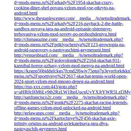
d=mods-menu.ru%2Farkady%2F1954-skachat-crazy-
cooking-diner-shef-povara-vzlom-mod-vse-otkryto-na-
android.html
http://www.thestaplescenter.com/__media__/js/netsoltrademark
d=mods-menu.ru%2Farkady%2F216-payback-2-the-battle-
sandbox-novaya-igra-na-android-opisanie-sistemnye-
trebovaniya-vzlom-mod-sovety-po-prohozhdeniyu.html
http://chimagazine.com/__media__/js/netsoltrademark.php?
d=mods-menu.ru%2Fpriklyucheniya%2F123-growtopia-na-
android-razgovory-s-nastoyaschimi-geymerami.html
http://venuesbrazil.com/__media__/js/netsoltrademark.php?
d=mods-menu.ru%2Fgolovolomki%2F2164-skachat-911-
kannibal-horror-uzhasy-vzlom-mod-menyu-na-android.html
https://kzgpp56biddgfckgs7fcmd2f6wiy75ptuj7p3eyreforktkk
menu.ru%2Fsportivnye%2F2617-skachat-tennis-world-open-
2024-sport-vzlom-mod-mnogo-deneg-na-android.html
https://rus-xxx.com:443/goto.php?
u=aHR0cHM6Ly9tb2RzLW1lbnUucnUvYXJrYWR5LzI3My1
http://sanfrancisco2c.com/__media__/js/netsoltrademark.php?
d=mods-menu.ru%2Fgonki%2F2275-skachat-racing-legends-
offline-games-vzlom-mod-unlocked-na-android.html
http://gelawapps.com/__media__/js/netsoltrademark.php?
d=mods-menu.ru%2Fkartochnye%2F456-skachat-axie-
infinity-origins-na-android-uvlekatelnaya-igra-dlya-
nastoyaschih-geymerov.html