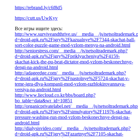
https://rebrand.ly/c6f8d5
https://cutt.us/UwKyv
Все игры ищите здесь:
http://www.surviveandthrive.us/__media__/js/netsoltrademark.
d=droid-apk.ru%2Figry%2Fkazualnye%2F7344-skachat-ball-
sort-color-puzzle-game-mod-vzlom-menyu-na-android.html
http://seniorstress.com/__media__/js/netsoltrademark.php?
d=droid-apk.ru%2Figry%2Fpriklyucheniya%2F4159-
skachat-kick-the-pu-beat-dictator-mod-vzlom-beskonechnye-
dengi-na-android.html
http://adageedge.com/__media__/js/netsoltrademark.php?
d=droid-apk.ru%2Figry%2Fnastolnye%2F5724-skachat-v-
teme-igra-dlya-kompanii-mod-vzlom-razblokirovannaya-
versiya-na-android.html
http://www.liecloud.co.kr/bbs/board.php?
bo_table=data&wr_id=10851
http://organicprivatelabel.net/__media__/js/netsoltrademark.php
d=droid-apk.ru%2Figry%2Fsimulyatory%2F11976-skachat-
pressure-washing-run-mod-vzlom-beskonechnye-dengi-na-
android.html
http://dialysisvideo.com/__media__/js/netsoltrademark.php?
d=droid-apk.ru%2Figry%2Fazartnye%2F7105-skachat-