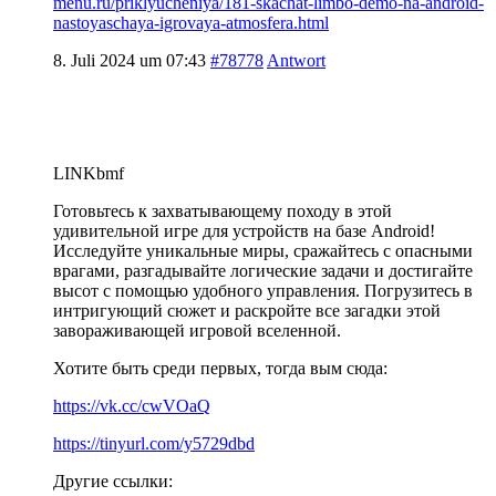
menu.ru/priklyucheniya/181-skachat-limbo-demo-na-android-
nastoyaschaya-igrovaya-atmosfera.html
8. Juli 2024 um 07:43
#78778
Antwort
LINKbmf
Готовьтесь к захватывающему походу в этой
удивительной игре для устройств на базе Android!
Исследуйте уникальные миры, сражайтесь с опасными
врагами, разгадывайте логические задачи и достигайте
высот с помощью удобного управления. Погрузитесь в
интригующий сюжет и раскройте все загадки этой
завораживающей игровой вселенной.
Хотите быть среди первых, тогда вым сюда:
https://vk.cc/cwVOaQ
https://tinyurl.com/y5729dbd
Другие ссылки: