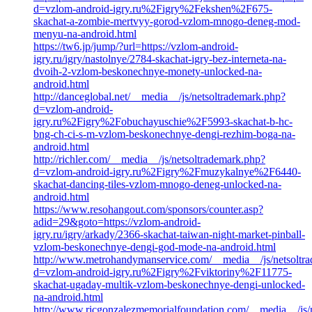
d=vzlom-android-igry.ru%2Figry%2Fekshen%2F675-
skachat-a-zombie-mertvyy-gorod-vzlom-mnogo-deneg-mod-
menyu-na-android.html
https://tw6.jp/jump/?url=https://vzlom-android-
igry.ru/igry/nastolnye/2784-skachat-igry-bez-interneta-na-
dvoih-2-vzlom-beskonechnye-monety-unlocked-na-
android.html
http://danceglobal.net/__media__/js/netsoltrademark.php?
d=vzlom-android-
igry.ru%2Figry%2Fobuchayuschie%2F5993-skachat-b-hc-
bng-ch-ci-s-m-vzlom-beskonechnye-dengi-rezhim-boga-na-
android.html
http://richler.com/__media__/js/netsoltrademark.php?
d=vzlom-android-igry.ru%2Figry%2Fmuzykalnye%2F6440-
skachat-dancing-tiles-vzlom-mnogo-deneg-unlocked-na-
android.html
https://www.resohangout.com/sponsors/counter.asp?
adid=29&goto=https://vzlom-android-
igry.ru/igry/arkady/2366-skachat-taiwan-night-market-pinball-
vzlom-beskonechnye-dengi-god-mode-na-android.html
http://www.metrohandymanservice.com/__media__/js/netsoltr
d=vzlom-android-igry.ru%2Figry%2Fviktoriny%2F11775-
skachat-ugaday-multik-vzlom-beskonechnye-dengi-unlocked-
na-android.html
http://www.ricgonzalezmemorialfoundation.com/__media__/js/