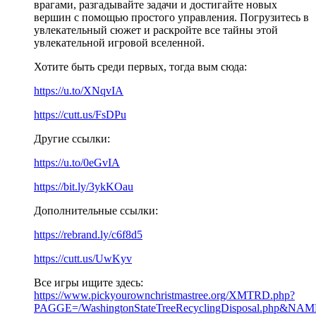
врагами, разгадывайте задачи и достигайте новых
вершин с помощью простого управления. Погрузитесь в
увлекательный сюжет и раскройте все тайны этой
увлекательной игровой вселенной.
Хотите быть среди первых, тогда вым сюда:
https://u.to/XNqvIA
https://cutt.us/FsDPu
Другие ссылки:
https://u.to/0eGvIA
https://bit.ly/3ykKOau
Дополнительные ссылки:
https://rebrand.ly/c6f8d5
https://cutt.us/UwKyv
Все игры ищите здесь:
https://www.pickyourownchristmastree.org/XMTRD.php?
PAGGE=/WashingtonStateTreeRecyclingDisposal.php&NAME