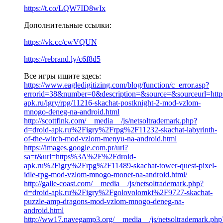
https://t.co/LQW7ID8wIx
Дополнительные ссылки:
https://vk.cc/cwVQUN
https://rebrand.ly/c6f8d5
Все игры ищите здесь:
https://www.eagledigitizing.com/blog/function/c_error.asp?
errorid=38&number=0&description=&source=&sourceurl=https:
apk.ru/igry/rpg/11216-skachat-postknight-2-mod-vzlom-
mnogo-deneg-na-android.html
http://scottfink.com/__media__/js/netsoltrademark.php?
d=droid-apk.ru%2Figry%2Frpg%2F11232-skachat-labyrinth-
of-the-witch-mod-vzlom-menyu-na-android.html
https://images.google.com.pr/url?
sa=t&url=https%3A%2F%2Fdroid-
apk.ru%2Figry%2Frpg%2F11489-skachat-tower-quest-pixel-
idle-rpg-mod-vzlom-mnogo-monet-na-android.html/
http://galle-coast.com/__media__/js/netsoltrademark.php?
d=droid-apk.ru%2Figry%2Fgolovolomki%2F9727-skachat-
puzzle-amp-dragons-mod-vzlom-mnogo-deneg-na-
android.html
http://ww17.navegamp3.org/__media__/js/netsoltrademark.php