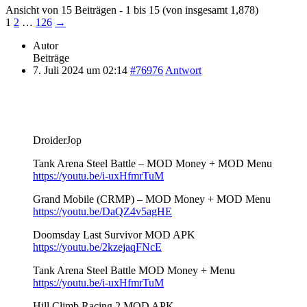
Ansicht von 15 Beiträgen - 1 bis 15 (von insgesamt 1,878)
1
2
…
126
→
Autor
Beiträge
7. Juli 2024 um 02:14
#76976
Antwort
DroiderJop
Tank Arena Steel Battle – MOD Money + MOD Menu
https://youtu.be/i-uxHfmrTuM
Grand Mobile (CRMP) – MOD Money + MOD Menu
https://youtu.be/DaQZ4v5agHE
Doomsday Last Survivor MOD APK
https://youtu.be/2kzejaqFNcE
Tank Arena Steel Battle MOD Money + Menu
https://youtu.be/i-uxHfmrTuM
Hill Climb Racing 2 MOD APK