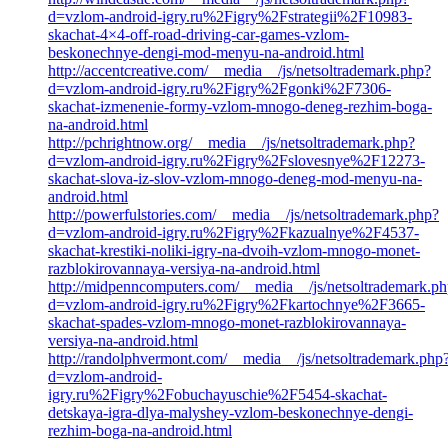
d=vzlom-android-igry.ru%2Figry%2Fstrategii%2F10983-
skachat-4×4-off-road-driving-car-games-vzlom-
beskonechnye-dengi-mod-menyu-na-android.html
http://accentcreative.com/__media__/js/netsoltrademark.php?
d=vzlom-android-igry.ru%2Figry%2Fgonki%2F7306-
skachat-izmenenie-formy-vzlom-mnogo-deneg-rezhim-boga-
na-android.html
http://pchrightnow.org/__media__/js/netsoltrademark.php?
d=vzlom-android-igry.ru%2Figry%2Fslovesnye%2F12273-
skachat-slova-iz-slov-vzlom-mnogo-deneg-mod-menyu-na-
android.html
http://powerfulstories.com/__media__/js/netsoltrademark.php?
d=vzlom-android-igry.ru%2Figry%2Fkazualnye%2F4537-
skachat-krestiki-noliki-igry-na-dvoih-vzlom-mnogo-monet-
razblokirovannaya-versiya-na-android.html
http://midpenncomputers.com/__media__/js/netsoltrademark.p
d=vzlom-android-igry.ru%2Figry%2Fkartochnye%2F3665-
skachat-spades-vzlom-mnogo-monet-razblokirovannaya-
versiya-na-android.html
http://randolphvermont.com/__media__/js/netsoltrademark.php
d=vzlom-android-
igry.ru%2Figry%2Fobuchayuschie%2F5454-skachat-
detskaya-igra-dlya-malyshey-vzlom-beskonechnye-dengi-
rezhim-boga-na-android.html