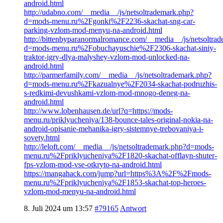
android.html
http://udabno.com/__media__/js/netsoltrademark.php?
d=mods-menu.ru%2Fgonki%2F2236-skachat-sng-car-
parking-vzlom-mod-menyu-na-android.html
http://bittenbyparanormalromance.com/__media__/js/netsoltra
d=mods-menu.ru%2Fobuchayuschie%2F2306-skachat-siniy-
traktor-igry-dlya-malyshey-vzlom-mod-unlocked-na-
android.html
http://parmerfamily.com/__media__/js/netsoltrademark.php?
d=mods-menu.ru%2Fkazualnye%2F2034-skachat-podruzhis-
s-redkimi-devushkami-vzlom-mod-mnogo-deneg-na-
android.html
http://www.lobenhausen.de/url?q=https://mods-
menu.ru/priklyucheniya/138-bounce-tales-original-nokia-na-
android-opisanie-mehanika-igry-sistemnye-trebovaniya-i-
sovety.html
http://leloft.com/__media__/js/netsoltrademark.php?d=mods-
menu.ru%2Fpriklyucheniya%2F1820-skachat-offlayn-shuter-
fps-vzlom-mod-vse-otkryto-na-android.html
https://mangahack.com/jump?url=https%3A%2F%2Fmods-
menu.ru%2Fpriklyucheniya%2F1853-skachat-top-heroes-
vzlom-mod-menyu-na-android.html
8. Juli 2024 um 13:57
#79165
Antwort