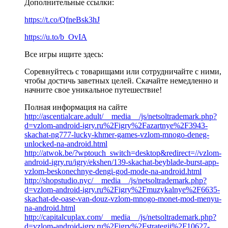
Дополнительные ссылки:
https://t.co/QfneBsk3hJ
https://u.to/b_OvIA
Все игры ищите здесь:
Соревнуйтесь с товарищами или сотрудничайте с ними,
чтобы достичь заветных целей. Скачайте немедленно и
начните свое уникальное путешествие!
Полная информация на сайте
http://ascentialcare.adult/__media__/js/netsoltrademark.php?
d=vzlom-android-igry.ru%2Figry%2Fazartnye%2F3943-
skachat-ng777-lucky-khmer-games-vzlom-mnogo-deneg-
unlocked-na-android.html
http://atwok.be/?wptouch_switch=desktop&redirect=//vzlom-
android-igry.ru/igry/ekshen/139-skachat-beyblade-burst-app-
vzlom-beskonechnye-dengi-god-mode-na-android.html
http://shopstudio.nyc/__media__/js/netsoltrademark.php?
d=vzlom-android-igry.ru%2Figry%2Fmuzykalnye%2F6635-
skachat-de-oase-van-douz-vzlom-mnogo-monet-mod-menyu-
na-android.html
http://capitalcuplax.com/__media__/js/netsoltrademark.php?
d=vzlom-android-igry.ru%2Figry%2Fstrategii%2F10627-