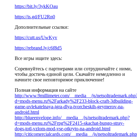
https://bit.ly/3ykKOau
https://is.gd/FU2Rn0
Дополнительные ссылки:
https://cutt.us/UwKyv
https://rebrand.ly/c6f8d5
Все игры ищите здесь:
Соревнуйтесь с партнерами или сотрудничайте с ними,
чтобы достичь единой цели. Скачайте немедленно и
начните свое неповторимое приключение!
Полная информация на сайте
http://www.9millimeter.com/__media__/js/netsoltrademark.php
d=mods-menu.ru%2Farkady%2F233-block-craft-3dbuilding-
game-uvlekatelnaya-igra-dlya-tvorcheskih-geymerov-na-
android.html
http://blueenvelope.info/__media__/js/netsoltrademark.php?
d=mods-menu.ru%2Frpg%2F2415-skachat-bungo-stray-
dogs-totl-vzlom-mod-vse-otkryto-na-android.html
http://citicomercialcards.com/__media__/js/netsoltrademark.ph