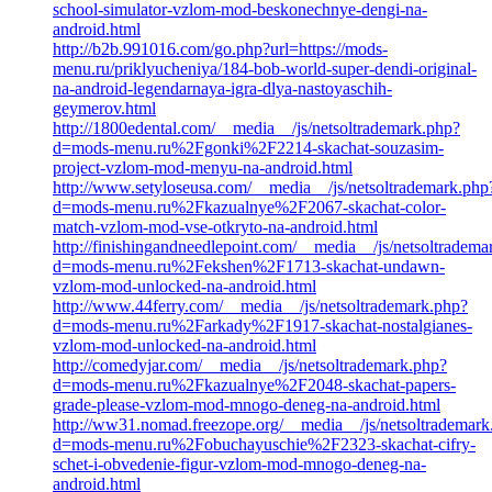
school-simulator-vzlom-mod-beskonechnye-dengi-na-
android.html
http://b2b.991016.com/go.php?url=https://mods-
menu.ru/priklyucheniya/184-bob-world-super-dendi-original-
na-android-legendarnaya-igra-dlya-nastoyaschih-
geymerov.html
http://1800edental.com/__media__/js/netsoltrademark.php?
d=mods-menu.ru%2Fgonki%2F2214-skachat-souzasim-
project-vzlom-mod-menyu-na-android.html
http://www.setyloseusa.com/__media__/js/netsoltrademark.php
d=mods-menu.ru%2Fkazualnye%2F2067-skachat-color-
match-vzlom-mod-vse-otkryto-na-android.html
http://finishingandneedlepoint.com/__media__/js/netsoltradema
d=mods-menu.ru%2Fekshen%2F1713-skachat-undawn-
vzlom-mod-unlocked-na-android.html
http://www.44ferry.com/__media__/js/netsoltrademark.php?
d=mods-menu.ru%2Farkady%2F1917-skachat-nostalgianes-
vzlom-mod-unlocked-na-android.html
http://comedyjar.com/__media__/js/netsoltrademark.php?
d=mods-menu.ru%2Fkazualnye%2F2048-skachat-papers-
grade-please-vzlom-mod-mnogo-deneg-na-android.html
http://ww31.nomad.freezope.org/__media__/js/netsoltrademark
d=mods-menu.ru%2Fobuchayuschie%2F2323-skachat-cifry-
schet-i-obvedenie-figur-vzlom-mod-mnogo-deneg-na-
android.html