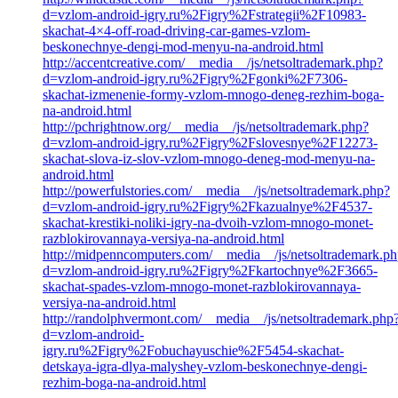
d=vzlom-android-igry.ru%2Figry%2Fstrategii%2F10983-
skachat-4×4-off-road-driving-car-games-vzlom-
beskonechnye-dengi-mod-menyu-na-android.html
http://accentcreative.com/__media__/js/netsoltrademark.php?
d=vzlom-android-igry.ru%2Figry%2Fgonki%2F7306-
skachat-izmenenie-formy-vzlom-mnogo-deneg-rezhim-boga-
na-android.html
http://pchrightnow.org/__media__/js/netsoltrademark.php?
d=vzlom-android-igry.ru%2Figry%2Fslovesnye%2F12273-
skachat-slova-iz-slov-vzlom-mnogo-deneg-mod-menyu-na-
android.html
http://powerfulstories.com/__media__/js/netsoltrademark.php?
d=vzlom-android-igry.ru%2Figry%2Fkazualnye%2F4537-
skachat-krestiki-noliki-igry-na-dvoih-vzlom-mnogo-monet-
razblokirovannaya-versiya-na-android.html
http://midpenncomputers.com/__media__/js/netsoltrademark.p
d=vzlom-android-igry.ru%2Figry%2Fkartochnye%2F3665-
skachat-spades-vzlom-mnogo-monet-razblokirovannaya-
versiya-na-android.html
http://randolphvermont.com/__media__/js/netsoltrademark.php
d=vzlom-android-
igry.ru%2Figry%2Fobuchayuschie%2F5454-skachat-
detskaya-igra-dlya-malyshey-vzlom-beskonechnye-dengi-
rezhim-boga-na-android.html