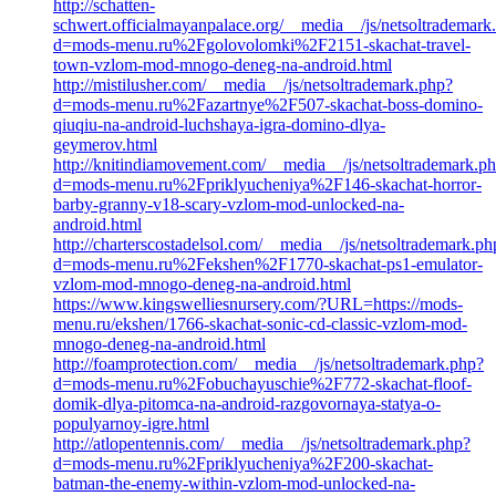
http://schatten-
schwert.officialmayanpalace.org/__media__/js/netsoltrademark
d=mods-menu.ru%2Fgolovolomki%2F2151-skachat-travel-
town-vzlom-mod-mnogo-deneg-na-android.html
http://mistilusher.com/__media__/js/netsoltrademark.php?
d=mods-menu.ru%2Fazartnye%2F507-skachat-boss-domino-
qiuqiu-na-android-luchshaya-igra-domino-dlya-
geymerov.html
http://knitindiamovement.com/__media__/js/netsoltrademark.p
d=mods-menu.ru%2Fpriklyucheniya%2F146-skachat-horror-
barby-granny-v18-scary-vzlom-mod-unlocked-na-
android.html
http://charterscostadelsol.com/__media__/js/netsoltrademark.ph
d=mods-menu.ru%2Fekshen%2F1770-skachat-ps1-emulator-
vzlom-mod-mnogo-deneg-na-android.html
https://www.kingswelliesnursery.com/?URL=https://mods-
menu.ru/ekshen/1766-skachat-sonic-cd-classic-vzlom-mod-
mnogo-deneg-na-android.html
http://foamprotection.com/__media__/js/netsoltrademark.php?
d=mods-menu.ru%2Fobuchayuschie%2F772-skachat-floof-
domik-dlya-pitomca-na-android-razgovornaya-statya-o-
populyarnoy-igre.html
http://atlopentennis.com/__media__/js/netsoltrademark.php?
d=mods-menu.ru%2Fpriklyucheniya%2F200-skachat-
batman-the-enemy-within-vzlom-mod-unlocked-na-