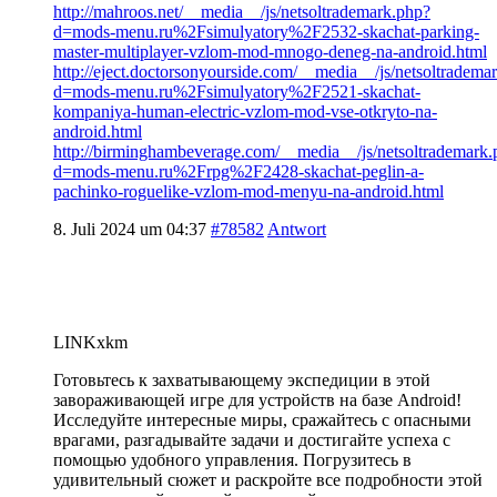
http://mahroos.net/__media__/js/netsoltrademark.php?
d=mods-menu.ru%2Fsimulyatory%2F2532-skachat-parking-
master-multiplayer-vzlom-mod-mnogo-deneg-na-android.html
http://eject.doctorsonyourside.com/__media__/js/netsoltradema
d=mods-menu.ru%2Fsimulyatory%2F2521-skachat-
kompaniya-human-electric-vzlom-mod-vse-otkryto-na-
android.html
http://birminghambeverage.com/__media__/js/netsoltrademark.
d=mods-menu.ru%2Frpg%2F2428-skachat-peglin-a-
pachinko-roguelike-vzlom-mod-menyu-na-android.html
8. Juli 2024 um 04:37
#78582
Antwort
LINKxkm
Готовьтесь к захватывающему экспедиции в этой
завораживающей игре для устройств на базе Android!
Исследуйте интересные миры, сражайтесь с опасными
врагами, разгадывайте задачи и достигайте успеха с
помощью удобного управления. Погрузитесь в
удивительный сюжет и раскройте все подробности этой