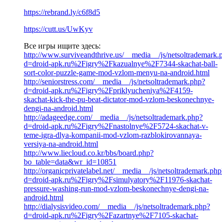
https://rebrand.ly/c6f8d5
https://cutt.us/UwKyv
Все игры ищите здесь:
http://www.surviveandthrive.us/__media__/js/netsoltrademark.
d=droid-apk.ru%2Figry%2Fkazualnye%2F7344-skachat-ball-
sort-color-puzzle-game-mod-vzlom-menyu-na-android.html
http://seniorstress.com/__media__/js/netsoltrademark.php?
d=droid-apk.ru%2Figry%2Fpriklyucheniya%2F4159-
skachat-kick-the-pu-beat-dictator-mod-vzlom-beskonechnye-
dengi-na-android.html
http://adageedge.com/__media__/js/netsoltrademark.php?
d=droid-apk.ru%2Figry%2Fnastolnye%2F5724-skachat-v-
teme-igra-dlya-kompanii-mod-vzlom-razblokirovannaya-
versiya-na-android.html
http://www.liecloud.co.kr/bbs/board.php?
bo_table=data&wr_id=10851
http://organicprivatelabel.net/__media__/js/netsoltrademark.php
d=droid-apk.ru%2Figry%2Fsimulyatory%2F11976-skachat-
pressure-washing-run-mod-vzlom-beskonechnye-dengi-na-
android.html
http://dialysisvideo.com/__media__/js/netsoltrademark.php?
d=droid-apk.ru%2Figry%2Fazartnye%2F7105-skachat-