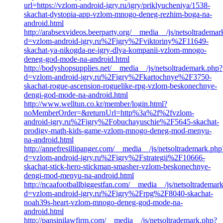
url=https://vzlom-android-igry.ru/igry/priklyucheniya/1538-
skachat-dystopia-app-vzlom-mnogo-deneg-rezhim-boga-na-
android.html
http://arabsexvideos.beerparty.org/__media__/js/netsoltradema
d=vzlom-android-igry.ru%2Figry%2Fviktoriny%2F11649-
skachat-ya-nikogda-ne-igry-dlya-kompanii-vzlom-mnogo-
deneg-god-mode-na-android.html
http://bodyshopsupplies.net/__media__/js/netsoltrademark.php?
d=vzlom-android-igry.ru%2Figry%2Fkartochnye%2F3750-
skachat-rogue-ascension-roguelike-rpg-vzlom-beskonechnye-
dengi-god-mode-na-android.html
http://www.welltun.co.kr/member/login.html?
noMemberOrder=&returnUrl=http%3a%2f%2fvzlom-
android-igry.ru%2Figry%2Fobuchayuschie%2F5645-skachat-
prodigy-math-kids-game-vzlom-mnogo-deneg-mod-menyu-
na-android.html
http://annefresillipanger.com/__media__/js/netsoltrademark.php
d=vzlom-android-igry.ru%2Figry%2Fstrategii%2F10666-
skachat-stick-hero-stickman-smasher-vzlom-beskonechnye-
dengi-mod-menyu-na-android.html
http://ncaafootballbiggestfan.com/__media__/js/netsoltrademar
d=vzlom-android-igry.ru%2Figry%2Frpg%2F8040-skachat-
noah39s-heart-vzlom-mnogo-deneg-god-mode-na-
android.html
http://pansinilawfirm.com/__media__/js/netsoltrademark.php?