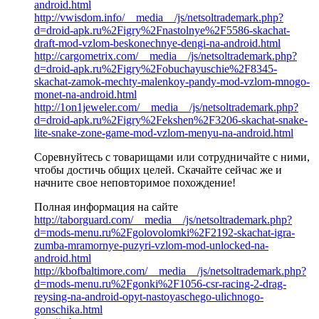
android.html
http://vwisdom.info/__media__/js/netsoltrademark.php?
d=droid-apk.ru%2Figry%2Fnastolnye%2F5586-skachat-
draft-mod-vzlom-beskonechnye-dengi-na-android.html
http://cargometrix.com/__media__/js/netsoltrademark.php?
d=droid-apk.ru%2Figry%2Fobuchayuschie%2F8345-
skachat-zamok-mechty-malenkoy-pandy-mod-vzlom-mnogo-
monet-na-android.html
http://1on1jeweler.com/__media__/js/netsoltrademark.php?
d=droid-apk.ru%2Figry%2Fekshen%2F3206-skachat-snake-
lite-snake-zone-game-mod-vzlom-menyu-na-android.html
Соревнуйтесь с товарищами или сотрудничайте с ними,
чтобы достичь общих целей. Скачайте сейчас же и
начните свое неповторимое похождение!
Полная информация на сайте
http://taborguard.com/__media__/js/netsoltrademark.php?
d=mods-menu.ru%2Fgolovolomki%2F2192-skachat-igra-
zumba-mramornye-puzyri-vzlom-mod-unlocked-na-
android.html
http://kbofbaltimore.com/__media__/js/netsoltrademark.php?
d=mods-menu.ru%2Fgonki%2F1056-csr-racing-2-drag-
reysing-na-android-opyt-nastoyaschego-ulichnogo-
gonschika.html