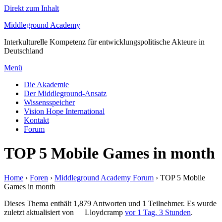
Direkt zum Inhalt
Middleground Academy
Interkulturelle Kompetenz für entwicklungspolitische Akteure in
Deutschland
Menü
Die Akademie
Der Middleground-Ansatz
Wissensspeicher
Vision Hope International
Kontakt
Forum
TOP 5 Mobile Games in month
Home
›
Foren
›
Middleground Academy Forum
›
TOP 5 Mobile
Games in month
Dieses Thema enthält 1,879 Antworten und 1 Teilnehmer. Es wurde
zuletzt aktualisiert von
Lloydcramp
vor 1 Tag, 3 Stunden
.