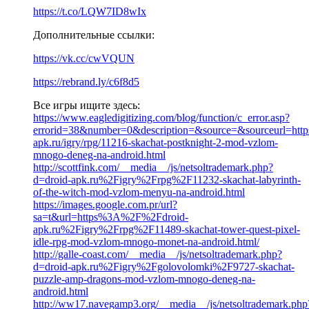
https://t.co/LQW7ID8wIx
Дополнительные ссылки:
https://vk.cc/cwVQUN
https://rebrand.ly/c6f8d5
Все игры ищите здесь:
https://www.eagledigitizing.com/blog/function/c_error.asp?
errorid=38&number=0&description=&source=&sourceurl=https:
apk.ru/igry/rpg/11216-skachat-postknight-2-mod-vzlom-
mnogo-deneg-na-android.html
http://scottfink.com/__media__/js/netsoltrademark.php?
d=droid-apk.ru%2Figry%2Frpg%2F11232-skachat-labyrinth-
of-the-witch-mod-vzlom-menyu-na-android.html
https://images.google.com.pr/url?
sa=t&url=https%3A%2F%2Fdroid-
apk.ru%2Figry%2Frpg%2F11489-skachat-tower-quest-pixel-
idle-rpg-mod-vzlom-mnogo-monet-na-android.html/
http://galle-coast.com/__media__/js/netsoltrademark.php?
d=droid-apk.ru%2Figry%2Fgolovolomki%2F9727-skachat-
puzzle-amp-dragons-mod-vzlom-mnogo-deneg-na-
android.html
http://ww17.navegamp3.org/__media__/js/netsoltrademark.php