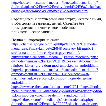
http://houseturners.net/__media__/js/netsoltrademark.php?
d=droid-apk.ru%2Figry%2Fgolovolomki%2F9842-skachat-
chubby-garden-mod-vzlom-menyu-na-android.html
Соревнуйтесь с партнерами или сотрудничайте с ними,
чтобы достичь заветных целей. Скачайте без
промедления и начните свое особенное
приключенческое занятие!
Полная информация на сайте
https://clients1.google.tk/url?q=https%3A%2F%2Fmods-
menu.ru%2Fmuzykalnye%2F848-ognevoy-bit-music-i-
strelba-na-android-recenziya-ot-geymera.html/
http://siremedical.com/__media__/js/netsoltrademark.php?
d=mods-menu.ru%2Farkady%2F1915-skachat-bouncing-
rainbow-kliker-igry-vzlom-mod-unlocked-na-android.html
http://keepsexfun.com/__media__/js/netsoltrademark.php?
d=mods-menu.ru%2Fekshen%2F1782-skachat-war-
machines-tankovye-boi-vzlom-mod-mnogo-deneg-na-
android.html
https://www.aestheticamedicalspa.com/?URL=https://mods-
menu.ru/ekshen/1715-skachat-sky-warriors-vozdushnye-boi-
vzlom-mod-beskonechnye-dengi-na-android.html
http://1stbreak.com/__media__/js/netsoltrademark.php?
d=mods-menu.ru%2Fgonki%2F2227-skachat-car-driving-