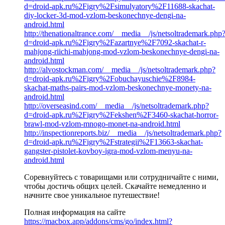
d=droid-apk.ru%2Figry%2Fsimulyatory%2F11688-skachat-
diy-locker-3d-mod-vzlom-beskonechnye-dengi-na-
android.html
http://thenationaltrance.com/__media__/js/netsoltrademark.php
d=droid-apk.ru%2Figry%2Fazartnye%2F7092-skachat-r-
mahjong-riichi-mahjong-mod-vzlom-beskonechnye-dengi-na-
android.html
http://alvostockman.com/__media__/js/netsoltrademark.php?
d=droid-apk.ru%2Figry%2Fobuchayuschie%2F8984-
skachat-maths-pairs-mod-vzlom-beskonechnye-monety-na-
android.html
http://overseasind.com/__media__/js/netsoltrademark.php?
d=droid-apk.ru%2Figry%2Fekshen%2F3460-skachat-horror-
brawl-mod-vzlom-mnogo-monet-na-android.html
http://inspectionreports.biz/__media__/js/netsoltrademark.php?
d=droid-apk.ru%2Figry%2Fstrategii%2F13663-skachat-
gangster-pistolet-kovboy-igra-mod-vzlom-menyu-na-
android.html
Соревнуйтесь с товарищами или сотрудничайте с ними,
чтобы достичь общих целей. Скачайте немедленно и
начните свое уникальное путешествие!
Полная информация на сайте
https://macbox.app/addons/cms/go/index.html?