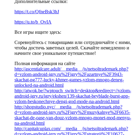
Дополнительные ссылки:
https://t.co/QfneBsk3hJ
https://u.to/b_OvIA
Все игры ищите здесь:
Соревнуйтесь с товарищами или сотрудничайте с ними,
чтобы достичь заветных целей. Скачайте немедленно и
начните свое уникальное путешествие!
Полная информация на сайте
http://ascentialcare.adult/__media__/js/netsoltrademark.php?
d=vzlom-android-igry.ru%2Figry%2Fazartnye%2F3943-
skachat-ng777-lucky-khmer-games-vzlom-mnogo-deneg-
unlocked-na-android.html
http://atwok.be/?wptouch_switch=desktop&redirect=//vzlom-
android-igry.ru/igry/ekshen/139-skachat-beyblade-burst-app-
vzlom-beskonechnye-dengi-god-mode-na-android.html
http://shopstudio.nyc/__media__/js/netsoltrademark.php?
d=vzlom-android-igry.ru%2Figry%2Fmuzykalnye%2F6635-
skachat-de-oase-van-douz-vzlom-mnogo-monet-mod-menyu-
na-android.html
http://capitalcuplax.com/__media__/js/netsoltrademark.php?
d=vzlom-android-igry.ru%2Figry%2Fstrategii%2F10627-