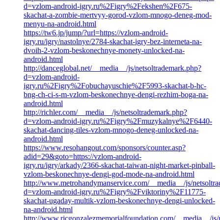
d=vzlom-android-igry.ru%2Figry%2Fekshen%2F675-
skachat-a-zombie-mertvyy-gorod-vzlom-mnogo-deneg-mod-
menyu-na-android.html
https://tw6.jp/jump/?url=https://vzlom-android-
igry.ru/igry/nastolnye/2784-skachat-igry-bez-interneta-na-
dvoih-2-vzlom-beskonechnye-monety-unlocked-na-
android.html
http://danceglobal.net/__media__/js/netsoltrademark.php?
d=vzlom-android-
igry.ru%2Figry%2Fobuchayuschie%2F5993-skachat-b-hc-
bng-ch-ci-s-m-vzlom-beskonechnye-dengi-rezhim-boga-na-
android.html
http://richler.com/__media__/js/netsoltrademark.php?
d=vzlom-android-igry.ru%2Figry%2Fmuzykalnye%2F6440-
skachat-dancing-tiles-vzlom-mnogo-deneg-unlocked-na-
android.html
https://www.resohangout.com/sponsors/counter.asp?
adid=29&goto=https://vzlom-android-
igry.ru/igry/arkady/2366-skachat-taiwan-night-market-pinball-
vzlom-beskonechnye-dengi-god-mode-na-android.html
http://www.metrohandymanservice.com/__media__/js/netsoltr
d=vzlom-android-igry.ru%2Figry%2Fviktoriny%2F11775-
skachat-ugaday-multik-vzlom-beskonechnye-dengi-unlocked-
na-android.html
http://www.ricgonzalezmemorialfoundation.com/__media__/js/