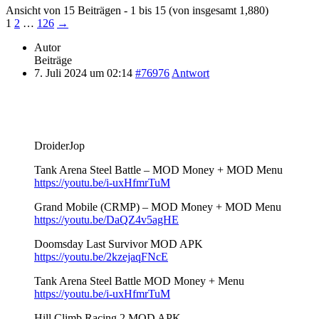
Ansicht von 15 Beiträgen - 1 bis 15 (von insgesamt 1,880)
1
2
…
126
→
Autor
Beiträge
7. Juli 2024 um 02:14
#76976
Antwort
DroiderJop
Tank Arena Steel Battle – MOD Money + MOD Menu
https://youtu.be/i-uxHfmrTuM
Grand Mobile (CRMP) – MOD Money + MOD Menu
https://youtu.be/DaQZ4v5agHE
Doomsday Last Survivor MOD APK
https://youtu.be/2kzejaqFNcE
Tank Arena Steel Battle MOD Money + Menu
https://youtu.be/i-uxHfmrTuM
Hill Climb Racing 2 MOD APK