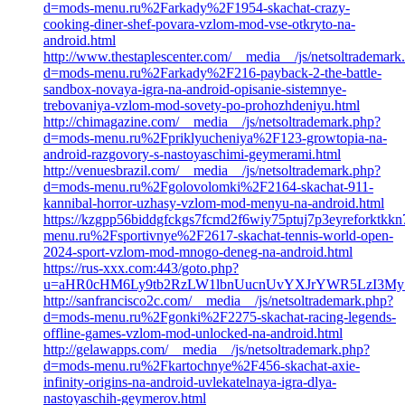
d=mods-menu.ru%2Farkady%2F1954-skachat-crazy-
cooking-diner-shef-povara-vzlom-mod-vse-otkryto-na-
android.html
http://www.thestaplescenter.com/__media__/js/netsoltrademark
d=mods-menu.ru%2Farkady%2F216-payback-2-the-battle-
sandbox-novaya-igra-na-android-opisanie-sistemnye-
trebovaniya-vzlom-mod-sovety-po-prohozhdeniyu.html
http://chimagazine.com/__media__/js/netsoltrademark.php?
d=mods-menu.ru%2Fpriklyucheniya%2F123-growtopia-na-
android-razgovory-s-nastoyaschimi-geymerami.html
http://venuesbrazil.com/__media__/js/netsoltrademark.php?
d=mods-menu.ru%2Fgolovolomki%2F2164-skachat-911-
kannibal-horror-uzhasy-vzlom-mod-menyu-na-android.html
https://kzgpp56biddgfckgs7fcmd2f6wiy75ptuj7p3eyreforktkk
menu.ru%2Fsportivnye%2F2617-skachat-tennis-world-open-
2024-sport-vzlom-mod-mnogo-deneg-na-android.html
https://rus-xxx.com:443/goto.php?
u=aHR0cHM6Ly9tb2RzLW1lbnUucnUvYXJrYWR5LzI3My1
http://sanfrancisco2c.com/__media__/js/netsoltrademark.php?
d=mods-menu.ru%2Fgonki%2F2275-skachat-racing-legends-
offline-games-vzlom-mod-unlocked-na-android.html
http://gelawapps.com/__media__/js/netsoltrademark.php?
d=mods-menu.ru%2Fkartochnye%2F456-skachat-axie-
infinity-origins-na-android-uvlekatelnaya-igra-dlya-
nastoyaschih-geymerov.html