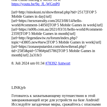
https://youtu.be/9q_JL-WGmP0
[url=http://ninokuni.ru/showthread.php?tid=2517]TOP 5
Mobile Games in day[/url]
[url=https://nexerarealty.com/2023/08/14/hello-
world/#comment-14050]TOP 5 Mobile Games in week[/url]
[url=https://n00b.com.au/2021/03/31/hello-world/#comment-
2359]TOP 5 Mobile Games in month[/url]
[url=http://legendawiw.ru/forum/index.php?
topic=43805.new#new]TOP 5 Mobile Games in week[/url]
[url=https://zonaseputarslot.com/showthread.php?
tid=2585&pid=5786#pid5786]TOP 5 Mobile Games in
month[/url] 2a31fe3
8. Juli 2024 um 01:34
#78392
Antwort
LINKjyb
Готовьтесь к захватывающему путешествию в этой
завораживающей игре для устройств на базе Android!
Исследуйте загадочные миры, сражайтесь с опасными