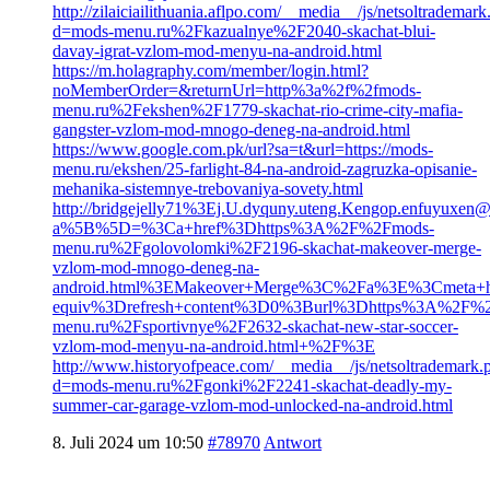
http://zilaiciailithuania.aflpo.com/__media__/js/netsoltrademar
d=mods-menu.ru%2Fkazualnye%2F2040-skachat-blui-
davay-igrat-vzlom-mod-menyu-na-android.html
https://m.holagraphy.com/member/login.html?
noMemberOrder=&returnUrl=http%3a%2f%2fmods-
menu.ru%2Fekshen%2F1779-skachat-rio-crime-city-mafia-
gangster-vzlom-mod-mnogo-deneg-na-android.html
https://www.google.com.pk/url?sa=t&url=https://mods-
menu.ru/ekshen/25-farlight-84-na-android-zagruzka-opisanie-
mehanika-sistemnye-trebovaniya-sovety.html
http://bridgejelly71%3Ej.U.dyquny.uteng.Kengop.enfuyuxen@
a%5B%5D=%3Ca+href%3Dhttps%3A%2F%2Fmods-
menu.ru%2Fgolovolomki%2F2196-skachat-makeover-merge-
vzlom-mod-mnogo-deneg-na-
android.html%3EMakeover+Merge%3C%2Fa%3E%3Cmeta+h
equiv%3Drefresh+content%3D0%3Burl%3Dhttps%3A%2F%
menu.ru%2Fsportivnye%2F2632-skachat-new-star-soccer-
vzlom-mod-menyu-na-android.html+%2F%3E
http://www.historyofpeace.com/__media__/js/netsoltrademark.
d=mods-menu.ru%2Fgonki%2F2241-skachat-deadly-my-
summer-car-garage-vzlom-mod-unlocked-na-android.html
8. Juli 2024 um 10:50
#78970
Antwort