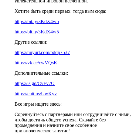
увлекательной игровой вселенной.
Хотите быть среди первых, тогда вым сюда:
https://bit.ly/3KdX4w5
https://bit.ly/3KdX4w5
Другие ссылки:
https://tinyurl.com/bddp7537
https://vk.cc/cwVQsK
Дополнительные ссылки:
https://is.gd/CvFv7O
https://cutt.us/UwKyv
Все игры ищите здесь:
Соревнуйтесь с партнерами или сотрудничайте с ними,
чтобы достичь общего успеха. Скачайте без
промедления и начните свое особенное
приключенческое занятие!