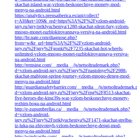
skachat-island-war-vzlom-beskonechnye-monety-mod-
menyu-na-android.html
https://analytics.prensaiberica.es/api/collect?
t=AH&et=109&_red=https%3A%2F%2Fvzlom-android-
igry.ru/igry/priklyucheniya/1280-skachat-silent-fury-vzlom-
mnogo-monet-razblokirovannaya-versiya-na-android.html
http://br.nate.com/diagnose.php?
from=w&r_url=http%3A%2F%2Fvzlom-android-
igry.ru%2Figry%2Fgonki%2F7235-skachat-hot-wheels-
unlimited-vzlom-mnogo-monet-razblokirovannaya-versiya-
na-android.html
http://remsing.com/__media__/js/netsoltrademark.php?
d=vzlom-android-igry.ru%2Figry%2Fnastolnye%2F2988-
skachat-mahjong-spring-journey-vzlom-mnogo-deneg-mod-
menyu-na-android.html
http://guardiansafetybarrier.com/__media__/js/netsoltrademark
d=vzlom-android-igry.ru%2Figry%2Frpg%2F8513-skachat-
five-heroes-the-king39s-war-vzlom-beskonechnye-monety-
rezhim-boga-na-android.html
http://e-zupumbrellas.ca/__media__/js/netsoltrademark.php?
d=vzlom-android-
igry.ru%2Figry%2Fpriklyucheniya%2F1471-skachat-strelba-
iz-luka-na-zhivotnyh-vzlom-beskonechnye-dengi-mod-
menyu-na-android.html
http://windcastle.com/__media__/js/netsoltrademark.php?