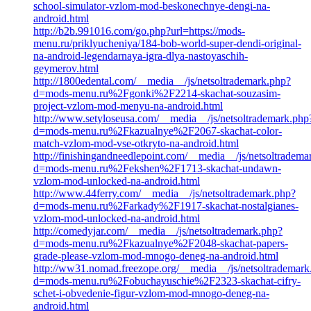
school-simulator-vzlom-mod-beskonechnye-dengi-na-
android.html
http://b2b.991016.com/go.php?url=https://mods-
menu.ru/priklyucheniya/184-bob-world-super-dendi-original-
na-android-legendarnaya-igra-dlya-nastoyaschih-
geymerov.html
http://1800edental.com/__media__/js/netsoltrademark.php?
d=mods-menu.ru%2Fgonki%2F2214-skachat-souzasim-
project-vzlom-mod-menyu-na-android.html
http://www.setyloseusa.com/__media__/js/netsoltrademark.php
d=mods-menu.ru%2Fkazualnye%2F2067-skachat-color-
match-vzlom-mod-vse-otkryto-na-android.html
http://finishingandneedlepoint.com/__media__/js/netsoltradema
d=mods-menu.ru%2Fekshen%2F1713-skachat-undawn-
vzlom-mod-unlocked-na-android.html
http://www.44ferry.com/__media__/js/netsoltrademark.php?
d=mods-menu.ru%2Farkady%2F1917-skachat-nostalgianes-
vzlom-mod-unlocked-na-android.html
http://comedyjar.com/__media__/js/netsoltrademark.php?
d=mods-menu.ru%2Fkazualnye%2F2048-skachat-papers-
grade-please-vzlom-mod-mnogo-deneg-na-android.html
http://ww31.nomad.freezope.org/__media__/js/netsoltrademark
d=mods-menu.ru%2Fobuchayuschie%2F2323-skachat-cifry-
schet-i-obvedenie-figur-vzlom-mod-mnogo-deneg-na-
android.html