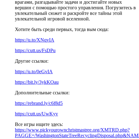
врагами, разгадывайте задачи и достигайте новых
вершин с помощью простого управления. Погрузитесь в
увлекательный сюжет и раскройте все тайны этой
увлекательной игровой вселенной.
Хотите быть среди первых, тогда вым сюда:
https://u.to/XNqvIA
https://cutt.us/FsDPu
Другие ссылки:
https://u.to/0eGvIA
https://bit.ly/3ykKOau
Дополнительные ссылки:
https://rebrand.ly/c6f8d5
https://cutt.us/UwKyv
Все игры ищите здесь:
https://www.pickyourownchristmastree.org/XMTRD.php?
PAGGE=/WashingtonStateTreeRecyclingDisposal.php&NAME