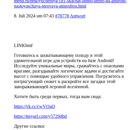
menu.ru/priklyucheniya/181-skachat-limbo-demo-na-android-
nastoyaschaya-igrovaya-atmosfera.html
8. Juli 2024 um 07:43
#78778
Antwort
LINKbmf
Готовьтесь к захватывающему походу в этой
удивительной игре для устройств на базе Android!
Исследуйте уникальные миры, сражайтесь с опасными
врагами, разгадывайте логические задачи и достигайте
высот с помощью удобного управления. Погрузитесь в
интригующий сюжет и раскройте все загадки этой
завораживающей игровой вселенной.
Хотите быть среди первых, тогда вым сюда:
https://vk.cc/cwVOaQ
https://tinyurl.com/y5729dbd
Другие ссылки: