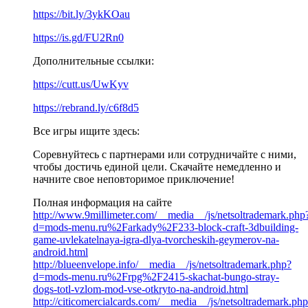
https://bit.ly/3ykKOau
https://is.gd/FU2Rn0
Дополнительные ссылки:
https://cutt.us/UwKyv
https://rebrand.ly/c6f8d5
Все игры ищите здесь:
Соревнуйтесь с партнерами или сотрудничайте с ними,
чтобы достичь единой цели. Скачайте немедленно и
начните свое неповторимое приключение!
Полная информация на сайте
http://www.9millimeter.com/__media__/js/netsoltrademark.php
d=mods-menu.ru%2Farkady%2F233-block-craft-3dbuilding-
game-uvlekatelnaya-igra-dlya-tvorcheskih-geymerov-na-
android.html
http://blueenvelope.info/__media__/js/netsoltrademark.php?
d=mods-menu.ru%2Frpg%2F2415-skachat-bungo-stray-
dogs-totl-vzlom-mod-vse-otkryto-na-android.html
http://citicomercialcards.com/__media__/js/netsoltrademark.ph