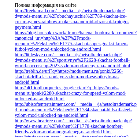
Полная информация на сайте
http://freekamall.com/__media__/js/netsoltrademark.php?
d=mods-menu.ru%2Fobuchayuschie%2F789-skachat-ice-
cream-games-rainbow-maker-na-android-obzor-ot-krutogo-
geymera.html
https://blog.housoku.work/iframe/hatena_bookmark_comment?
canonical_uri=http%3A%2F%2Fmods-
menu.ru%2Fekshen%2F1775-skachat-super-goal-stikmen-
futbol-vzlom-mod-unlocked-na-android.html
http://littleskye.com/__media__/js/netsoltrademark.php?
d=mods-menu.ru%2Fsportivnye%2F2628-skachat-football-
world-soccer-cup-2023-vzlom-mod-menyu-na-android.html
http://treblin.de/url?q=https://mods-menu.ru/gonki/2266-
skachat-drift-clash-onlayn-vzlom-mod-vse-otkryto-na-
android.html
http://alt1.toolbarqueries.google.ci/url?q=https://mods-
menu.ru/gonki/2280-skachat-crazy-for-speed-vzlom-mod-
unlocked-na-android.html
http://ubisoftentertainment.com/__media__/js/netsoltrademark.
d=mods-menu.ru%2Fekshen%2F1784-skachat-hills-of-steel-
vzlom-mod-unlocked-na-android.html
http://www.beartree.com/__media__/js/netsoltrademark.php?
d=mods-menu.ru%2Fekshen%2F1778-skachat-bomber-
friends-vzlom-mod-mnogo-deneg-na-android.html