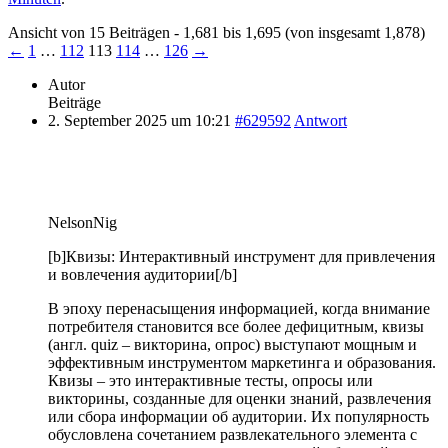
Ansicht von 15 Beiträgen - 1,681 bis 1,695 (von insgesamt 1,878)
←
1
…
112
113
114
…
126
→
Autor
Beiträge
2. September 2025 um 10:21
#629592
Antwort
NelsonNig
[b]Квизы: Интерактивный инструмент для привлечения
и вовлечения аудитории[/b]
В эпоху перенасыщения информацией, когда внимание
потребителя становится все более дефицитным, квизы
(англ. quiz – викторина, опрос) выступают мощным и
эффективным инструментом маркетинга и образования.
Квизы – это интерактивные тесты, опросы или
викторины, созданные для оценки знаний, развлечения
или сбора информации об аудитории. Их популярность
обусловлена сочетанием развлекательного элемента с