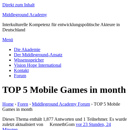
Direkt zum Inhalt
Middleground Academy
Interkulturelle Kompetenz für entwicklungspolitische Akteure in
Deutschland
Menü
Die Akademie
Der Middleground-Ansatz
Wissensspeicher
Vision Hope International
Kontakt
Forum
TOP 5 Mobile Games in month
Home
›
Foren
›
Middleground Academy Forum
›
TOP 5 Mobile
Games in month
Dieses Thema enthält 1,877 Antworten und 1 Teilnehmer. Es wurde
zuletzt aktualisiert von
KennethGom
vor 23 Stunden, 24
Minuten
.