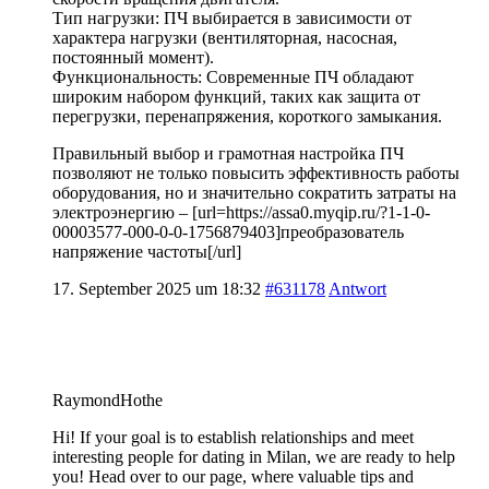
Тип нагрузки: ПЧ выбирается в зависимости от
характера нагрузки (вентиляторная, насосная,
постоянный момент).
Функциональность: Современные ПЧ обладают
широким набором функций, таких как защита от
перегрузки, перенапряжения, короткого замыкания.
Правильный выбор и грамотная настройка ПЧ
позволяют не только повысить эффективность работы
оборудования, но и значительно сократить затраты на
электроэнергию – [url=https://assa0.myqip.ru/?1-1-0-
00003577-000-0-0-1756879403]преобразователь
напряжение частоты[/url]
17. September 2025 um 18:32
#631178
Antwort
RaymondHothe
Hi! If your goal is to establish relationships and meet
interesting people for dating in Milan, we are ready to help
you! Head over to our page, where valuable tips and