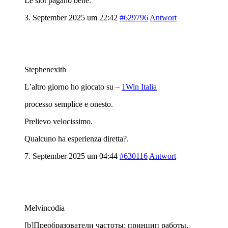
Le slot pagano bene.
3. September 2025 um 22:42
#629796
Antwort
Stephenexith
L’altro giorno ho giocato su –
1Win Italia
processo semplice e onesto.
Prelievo velocissimo.
Qualcuno ha esperienza diretta?.
7. September 2025 um 04:44
#630116
Antwort
Melvincodia
[b]Преобразователи частоты: принцип работы,