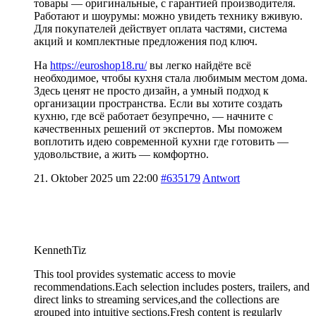
товары — оригинальные, с гарантией производителя.
Работают и шоурумы: можно увидеть технику вживую.
Для покупателей действует оплата частями, система
акций и комплектные предложения под ключ.
На
https://euroshop18.ru/
вы легко найдёте всё
необходимое, чтобы кухня стала любимым местом дома.
Здесь ценят не просто дизайн, а умный подход к
организации пространства. Если вы хотите создать
кухню, где всё работает безупречно, — начните с
качественных решений от экспертов. Мы поможем
воплотить идею современной кухни где готовить —
удовольствие, а жить — комфортно.
21. Oktober 2025 um 22:00
#635179
Antwort
KennethTiz
This tool provides systematic access to movie
recommendations.Each selection includes posters, trailers, and
direct links to streaming services,and the collections are
grouped into intuitive sections.Fresh content is regularly