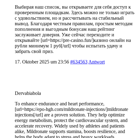
Выбирая наш список, вы открываете для себя доступ к
проверенным площадкам. Здесь можно не только играть
с удовольствием, но и рассчитывать на стабильный
вывод. Благодаря честным правилам, простым методам
пополнения и выгодным бонусам наш рейтинг
заслуживает доверия. Уже сейчас переходите и
открывайте [url=https://pre-casino.fun/]казино онлайн на
рубли минимум 1 руб[/url] чтобы испытать удачу и
забрать свой приз.
17. Oktober 2025 um 23:56
#634563
Antwort
Dervabiabola
To enhance endurance and heart performance,
[url=https://epo-hgh.com/mildronate-injections/]mildronate
injections[/url] are a proven solution. They help optimize
energy metabolism, protect the cardiovascular system, and
accelerate recovery. Widely used by athletes and patients
alike, Mildronate supports stamina, boosts resilience, and
helps the body adapt to stress and heavy workloads.