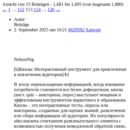
Ansicht von 15 Beiträgen - 1,681 bis 1,695 (von insgesamt 1,880)
←
1
…
112
113
114
…
126
→
Autor
Beiträge
2. September 2025 um 10:21
#629592
Antwort
NelsonNig
[b]Квизы: Интерактивный инструмент для привлечения
и вовлечения аудитории[/b]
В эпоху перенасыщения информацией, когда внимание
потребителя становится все более дефицитным, квизы
(англ. quiz – викторина, опрос) выступают мощным и
эффективным инструментом маркетинга и образования.
Квизы – это интерактивные тесты, опросы или
викторины, созданные для оценки знаний, развлечения
или сбора информации об аудитории. Их популярность
обусловлена сочетанием развлекательного элемента с
возможностью получения немедленной обратной связи,