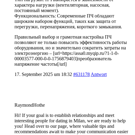
характера нагрузки (вентиляторная, насосная,
постоянный момент).
Функциональность: Современные ПЧ обладают
широким набором функций, таких как защита от
перегрузки, перенапряжения, короткого замыкания.
Правильный выбор и грамотная настройка ПЧ
позволяют не только повысить эффективность работы
оборудования, но и значительно сократить затраты на
электроэнергию – [url=https://assa0.myqip.ru/?1-1-0-
00003577-000-0-0-1756879403]преобразователь
напряжение частоты[/url]
17. September 2025 um 18:32
#631178
Antwort
RaymondHothe
Hi! If your goal is to establish relationships and meet
interesting people for dating in Milan, we are ready to help
you! Head over to our page, where valuable tips and
recommendations await to make your communication easier