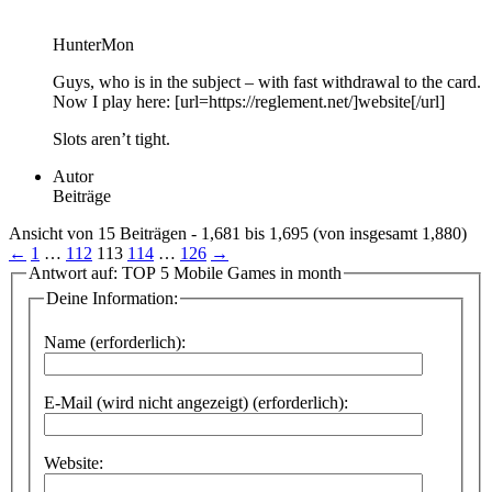
HunterMon
Guys, who is in the subject – with fast withdrawal to the card.
Now I play here: [url=https://reglement.net/]website[/url]
Slots aren’t tight.
Autor
Beiträge
Ansicht von 15 Beiträgen - 1,681 bis 1,695 (von insgesamt 1,880)
←
1
…
112
113
114
…
126
→
Antwort auf: TOP 5 Mobile Games in month
Deine Information:
Name (erforderlich):
E-Mail (wird nicht angezeigt) (erforderlich):
Website: