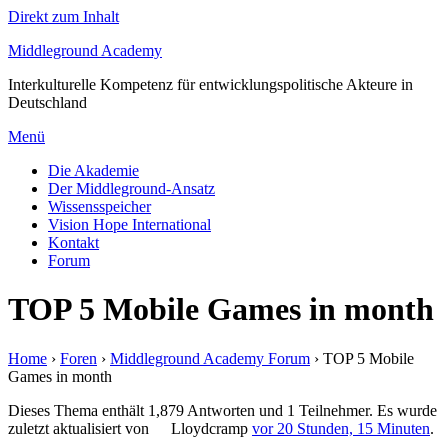
Direkt zum Inhalt
Middleground Academy
Interkulturelle Kompetenz für entwicklungspolitische Akteure in
Deutschland
Menü
Die Akademie
Der Middleground-Ansatz
Wissensspeicher
Vision Hope International
Kontakt
Forum
TOP 5 Mobile Games in month
Home
›
Foren
›
Middleground Academy Forum
›
TOP 5 Mobile
Games in month
Dieses Thema enthält 1,879 Antworten und 1 Teilnehmer. Es wurde
zuletzt aktualisiert von
Lloydcramp
vor 20 Stunden, 15 Minuten
.