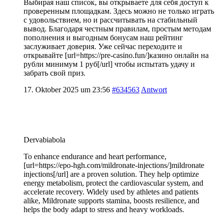
Выбирая наш список, вы открываете для себя доступ к
проверенным площадкам. Здесь можно не только играть
с удовольствием, но и рассчитывать на стабильный
вывод. Благодаря честным правилам, простым методам
пополнения и выгодным бонусам наш рейтинг
заслуживает доверия. Уже сейчас переходите и
открывайте [url=https://pre-casino.fun/]казино онлайн на
рубли минимум 1 руб[/url] чтобы испытать удачу и
забрать свой приз.
17. Oktober 2025 um 23:56
#634563
Antwort
Dervabiabola
To enhance endurance and heart performance,
[url=https://epo-hgh.com/mildronate-injections/]mildronate
injections[/url] are a proven solution. They help optimize
energy metabolism, protect the cardiovascular system, and
accelerate recovery. Widely used by athletes and patients
alike, Mildronate supports stamina, boosts resilience, and
helps the body adapt to stress and heavy workloads.