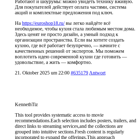
Работают и шоурумы: можно увидеть технику вживую.
Для покупателей действует оплата частями, система
акций и комплектные предложения под ключ.
На
https://euroshop18.ru/
вы легко найдёте всё
необходимое, чтобы кухня стала любимым местом дома.
Здесь ценят не просто дизайн, а умный подход к
организации пространства. Если вы хотите создать
кухню, где всё работает безупречно, — начните с
качественных решений от экспертов. Мы поможем
воплотить идею современной кухни где готовить —
удовольствие, а жить — комфортно.
21. Oktober 2025 um 22:00
#635179
Antwort
KennethTiz
This tool provides systematic access to movie
recommendations.Each selection includes posters, trailers, and
direct links to streaming services,and the collections are
grouped into intuitive sections.Fresh content is regularly
incorporated to expand the offerings.This approach