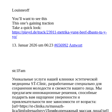
Louisneoff
You’ll want to see this
This one’s gaining traction
Take a quick look:
https://playel.de/track/23911-metrika-yung-beef-dbasto-tu-y-
yo/
13. Januar 2026 um 06:23
#656992
Antwort
stc1Fam
Уникальные услуги нашей клиники эстетической
медицины ST-Clinic, разработанные специально для
сохранения молодости и свежести вашего лица. Мы
предлагаем инновационные решения, способные
подарить вам ощущение уверенности и
привлекательности вне зависимости от возраста:
[url=https://st-clinika.ru/massazh-
lica/limfodrenazhnyy]Лимфодренажный массаж лица[/url]