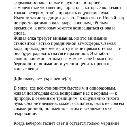
формальностью: старые игрушки с историей,
самодельные украшения, гирлянды, которые включают
только вечером, чтобы продлить ощущение чуда.
Именно такие традиции делают Рождество и Новый год
не просто датами в календаре, а живым, тёплым
временем, к которому хочется возвращаться снова и
снова.
Живая ёлка требует внимания, но это внимание
становится частью праздничной атмосферы. Свежая
вода, прохладное место, отсутствие прямого тепла — и
она будет радовать глаз все праздники. Эта забота
словно напоминает нам о самом смысле Рождества:
бережности, внимании и умении ценить простые,
живые вещи.
[b]Больше, чем украшение[/b]
В мире, где всё становится быстрым и одноразовым,
живая новогодняя ёлка возвращает нас к корням — к
природе, к семейным традициям, к ощущению тихого
чуда. Она не идеальна, может осыпаться, быть не совсем
симметричной, но именно в этом и заключается её
очарование.
Когда вечером гаснет свет и остаётся только мерцание