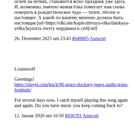
огней на ветвях, становится ясно: праздник уже здесь.
И, возможно, именно живая ёлка помогает нам снова
поверить в рождественское чудо — тихое, тёплое и
настоящее. А какой по вашему мнению должна быть
настоящая [url=https://elki.site/kupit-zhivuyu-elku/datskaya-
yelka/]купить пихту нордмана в спб[/url]
26. Dezember 2025 um 23:43
#649005
Antwort
Louisneoff
Greetings!
https://playel.com/track/96-grace-docksey-jagex-audio-team-
fortitude/
For several days now, I catch myself playing this song again
and again. Do you have music you keep coming back to?
12. Januar 2026 um 16:50
#656701
Antwort