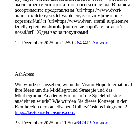
экологически чистого и прочного материала. В нашем
ассортименте представлены [url=https://www.dveri-
aramil.ru/pletenye-izdeliya/pletenye-korziny]плетеные
корзины[/url] и [url=https://www.dveri-aramil.ru/pletenye-
izdeliya/pletenye-koroba]плетеные короба из ивовой
лозы[/url]. Ждем вас за покупками!
12. Dezember 2025 um 12:59
#643411
Antwort
AshAress
Wie würde es aussehen, wenn die Vision Hope International
ihre Ideen um die Middleground-Strategie und das
Middleground Academy Forum auf die Spieleindustrie
ausdehnen würde? Wie würden Sie dieses Konzept in den
Kernbereich der kanadischen Online-Casinos integrieren?
https://bestcanada-casinos.com/
23. Dezember 2025 um 11:50
#647473
Antwort