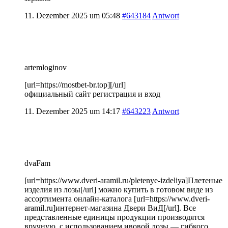
11. Dezember 2025 um 05:48
#643184
Antwort
artemloginov
[url=https://mostbet-br.top][/url]
официальный сайт регистрация и вход
11. Dezember 2025 um 14:17
#643223
Antwort
dvaFam
[url=https://www.dveri-aramil.ru/pletenye-izdeliya]Плетеные
изделия из лозы[/url] можно купить в готовом виде из
ассортимента онлайн-каталога [url=https://www.dveri-
aramil.ru]интернет-магазина Двери ВиД[/url]. Все
представленные единицы продукции производятся
вручную, с использованием ивовой лозы — гибкого,