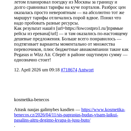
летом планировал поездку из Москвы за границу и
долго сравнивал тарифы на куче порталов. Разброс цен
оказалась просто невероятным — на абсолютно тот же
маршрут тарифы отличались порой вдвое. Понял что
надо пробовать разные ресурсы.
Как результат нашёл [url=https://lowcostpro1.ru/]прямые
рейсы из еревана[/url] — и там оказались по-настоящему
дешевые предложения. Больше всего понравилось —
подтягивает варианты моментально от множества
перевозчиков, плюс бюджетные авиакомпании такие как
Pegasus и Wizz Air. Сберёг в районе ощутимую сумму —
однозначно стоит!
12. April 2026 um 09:18
#718674
Antwort
kosmetika-benecos
Atrask naujas galimybes kasdien —
https://www.kosmetika-
benecos.cz/2026/04/11/sis-paprastas-budas-visam-laikui-
pasalins-aitru-degimo-kvapa-is-jusu-buto/
.