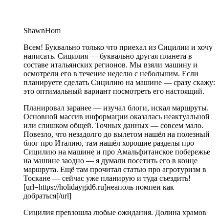
ShawnHom
Всем! Буквально только что приехал из Сицилии и хочу
написать. Сицилия — буквально другая планета в
составе итальянских регионов. Мы взяли машину и
осмотрели его в течение неделю с небольшим. Если
планируете сделать Сицилию на машине — сразу скажу:
это оптимальный вариант посмотреть его настоящий.
Планировал заранее — изучал блоги, искал маршруты.
Основной массив информации оказалась неактуальной
или слишком общей. Точных данных — совсем мало.
Повезло, что незадолго до вылетом нашёл на полезный
блог про Италию, там нашёл хорошие разделы про
Сицилию на машине и про Амальфитанское побережье
на машине заодно — я думали посетить его в конце
маршрута. Ещё там прочитал статью про агротуризм в
Тоскане — сейчас уже планирую и туда съездить!
[url=https://holidaygid6.ru]неаполь помпеи как
добраться[/url]
Сицилия превзошла любые ожидания. Долина храмов