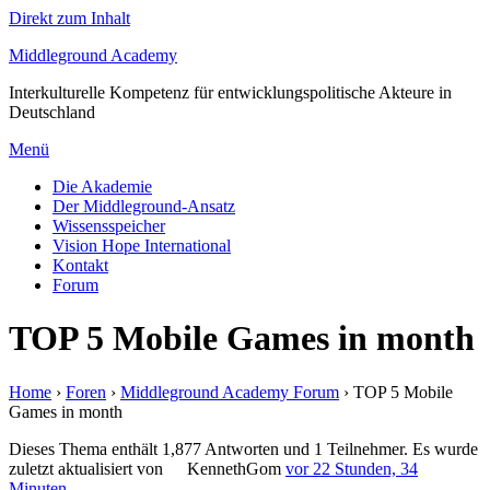
Direkt zum Inhalt
Middleground Academy
Interkulturelle Kompetenz für entwicklungspolitische Akteure in
Deutschland
Menü
Die Akademie
Der Middleground-Ansatz
Wissensspeicher
Vision Hope International
Kontakt
Forum
TOP 5 Mobile Games in month
Home
›
Foren
›
Middleground Academy Forum
›
TOP 5 Mobile
Games in month
Dieses Thema enthält 1,877 Antworten und 1 Teilnehmer. Es wurde
zuletzt aktualisiert von
KennethGom
vor 22 Stunden, 34
Minuten
.