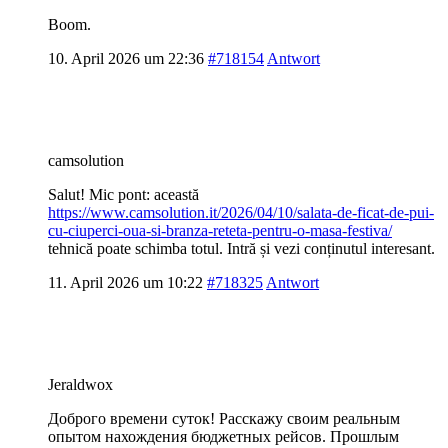
Boom.
10. April 2026 um 22:36
#718154
Antwort
camsolution
Salut! Mic pont: această
https://www.camsolution.it/2026/04/10/salata-de-ficat-de-pui-
cu-ciuperci-oua-si-branza-reteta-pentru-o-masa-festiva/
tehnică poate schimba totul. Intră și vezi conținutul interesant.
11. April 2026 um 10:22
#718325
Antwort
Jeraldwox
Доброго времени суток! Расскажу своим реальным
опытом нахождения бюджетных рейсов. Прошлым