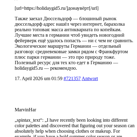
[url=https://holidaygid5.ru/]донаувёрт[/url]
Также заехал Дюссельдорф — блошиный рынок
дюссельдорф адрес нашёл через интернет, барахолка
реально топовая: масса антиквариата по копейкам.
Лучшие места в германии чтоб увидеть новогодний
фейерверк ещё удалось попасть — ни с чем не сравнить.
Экологические маршруты Германии — отдельный
разговор: средневековые замки рядом с Франкфуртом
плюс парки германии — это про природу тоже.
Полезный ресурс для тех кто едет в Германию —
holidaygid5.ru — рекомендую.
17. April 2026 um 01:59
#721357
Antwort
MarvinHar
„spintax_text“: „I have recently been looking into different
color palettes and discovered that figuring out your season can
absolutely help when choosing clothes or makeup. For
example, if you have a bold summer color season or are