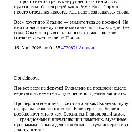
— просто нечто: греческие руины прямо на холме,
практически без очередей как в Риме. Ещё Таормина —
просто отдельная красота, туда надо возвращаться снова.
Всем хочет про Италию — зайдите туда до поездкой. На
нём по-настоящему полезные гайды для тех, кто едет без
гида. Сам я теперь всегда на него заглядываю если
готовлю что-то новое по Италии.
16. April 2026 um 01:55
#720821
Antwort
Donaldpoova
Привет всем на форуме! Буквально на прошлой неделе
вернулся из немецкого путешествия и решил написать.
Про берлинское пиво — без этого никак! Конечно шучу,
но правда реально отличное. Если серьёзно, Берлин
вообще крут много чем: Берлинский дворцовый замок
— грандиозный и впечатляющий памятник. Музейные
программы в самом деле отличные — куча интерактива
для тех, в теме.