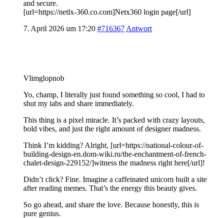
and secure.
[url=https://netlx-360.co.com]Netx360 login page[/url]
7. April 2026 um 17:20
#716367
Antwort
Vlimglopnob
Yo, champ, I literally just found something so cool, I had to
shut my tabs and share immediately.
This thing is a pixel miracle. It’s packed with crazy layouts,
bold vibes, and just the right amount of designer madness.
Think I’m kidding? Alright, [url=https://national-colour-of-
building-design-en.dom-wiki.ru/the-enchantment-of-french-
chalet-design-229152/]witness the madness right here[/url]!
Didn’t click? Fine. Imagine a caffeinated unicorn built a site
after reading memes. That’s the energy this beauty gives.
So go ahead, and share the love. Because honestly, this is
pure genius.