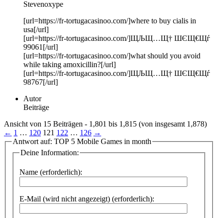
Stevenoxype
[url=https://fr-tortugacasinoo.com/]where to buy cialis in
usa[/url]
[url=https://fr-tortugacasinoo.com/]ЩЉЩ…Щ† ШЄЩ€Щѓ
99061[/url]
[url=https://fr-tortugacasinoo.com/]what should you avoid
while taking amoxicillin?[/url]
[url=https://fr-tortugacasinoo.com/]ЩЉЩ…Щ† ШЄЩ€Щѓ
98767[/url]
Autor
Beiträge
Ansicht von 15 Beiträgen - 1,801 bis 1,815 (von insgesamt 1,878)
←
1
…
120
121
122
…
126
→
Antwort auf: TOP 5 Mobile Games in month
Deine Information:
Name (erforderlich):
E-Mail (wird nicht angezeigt) (erforderlich):