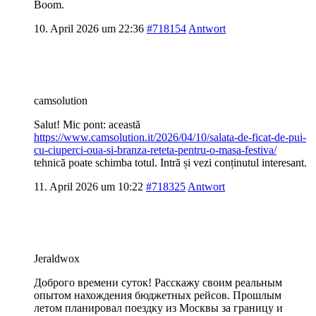
Boom.
10. April 2026 um 22:36
#718154
Antwort
camsolution
Salut! Mic pont: această
https://www.camsolution.it/2026/04/10/salata-de-ficat-de-pui-
cu-ciuperci-oua-si-branza-reteta-pentru-o-masa-festiva/
tehnică poate schimba totul. Intră și vezi conținutul interesant.
11. April 2026 um 10:22
#718325
Antwort
Jeraldwox
Доброго времени суток! Расскажу своим реальным
опытом нахождения бюджетных рейсов. Прошлым
летом планировал поездку из Москвы за границу и