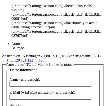
[url=https://fr-tortugacasinoo.com/]where to buy cialis in
usa[/url]
[url=https://fr-tortugacasinoo.com/]ЩЉЩ…Щ† ШЄЩ€Щѓ
99061[/url]
[url=https://fr-tortugacasinoo.com/]what should you avoid
while taking amoxicillin?[/url]
[url=https://fr-tortugacasinoo.com/]ЩЉЩ…Щ† ШЄЩ€Щѓ
98767[/url]
Autor
Beiträge
Ansicht von 15 Beiträgen - 1,801 bis 1,815 (von insgesamt 1,881)
←
1
…
120
121
122
…
126
→
Antwort auf: TOP 5 Mobile Games in month
Deine Information:
Name (erforderlich):
E-Mail (wird nicht angezeigt) (erforderlich):
Website: