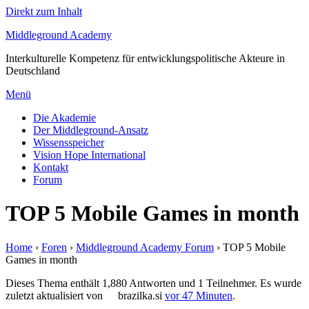
Direkt zum Inhalt
Middleground Academy
Interkulturelle Kompetenz für entwicklungspolitische Akteure in
Deutschland
Menü
Die Akademie
Der Middleground-Ansatz
Wissensspeicher
Vision Hope International
Kontakt
Forum
TOP 5 Mobile Games in month
Home
›
Foren
›
Middleground Academy Forum
›
TOP 5 Mobile
Games in month
Dieses Thema enthält 1,880 Antworten und 1 Teilnehmer. Es wurde
zuletzt aktualisiert von
brazilka.si
vor 47 Minuten
.