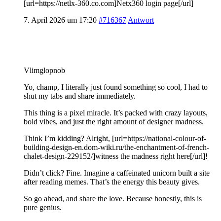
[url=https://netlx-360.co.com]Netx360 login page[/url]
7. April 2026 um 17:20
#716367
Antwort
Vlimglopnob
Yo, champ, I literally just found something so cool, I had to
shut my tabs and share immediately.
This thing is a pixel miracle. It’s packed with crazy layouts,
bold vibes, and just the right amount of designer madness.
Think I’m kidding? Alright, [url=https://national-colour-of-
building-design-en.dom-wiki.ru/the-enchantment-of-french-
chalet-design-229152/]witness the madness right here[/url]!
Didn’t click? Fine. Imagine a caffeinated unicorn built a site
after reading memes. That’s the energy this beauty gives.
So go ahead, and share the love. Because honestly, this is
pure genius.