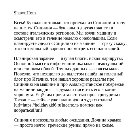
ShawnHom
Всем! Буквально только что приехал из Сицилии и хочу
написать. Сицилия — буквально другая планета в
составе итальянских регионов. Мы взяли машину и
осмотрели его в течение неделю с небольшим. Если
планируете сделать Сицилию на машине — сразу скажу:
это оптимальный вариант посмотреть его настоящий.
Планировал заранее — изучал блоги, искал маршруты.
Основной массив информации оказалась неактуальной
или слишком общей. Точных данных — совсем мало.
Повезло, что незадолго до вылетом нашёл на полезный
блог про Италию, там нашёл хорошие разделы про
Сицилию на машине и про Амальфитанское побережье
на машине заодно — я думали посетить его в конце
маршрута. Ещё там прочитал статью про агротуризм в
Тоскане — сейчас уже планирую и туда съездить!
[url=https://holidaygid6.ru]неаполь помпеи как
добраться[/url]
Сицилия превзошла любые ожидания. Долина храмов
— просто нечто: греческие руины прямо на холме,