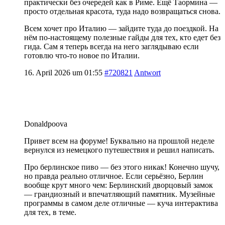
практически без очередей как в Риме. Ещё Таормина —
просто отдельная красота, туда надо возвращаться снова.
Всем хочет про Италию — зайдите туда до поездкой. На
нём по-настоящему полезные гайды для тех, кто едет без
гида. Сам я теперь всегда на него заглядываю если
готовлю что-то новое по Италии.
16. April 2026 um 01:55
#720821
Antwort
Donaldpoova
Привет всем на форуме! Буквально на прошлой неделе
вернулся из немецкого путешествия и решил написать.
Про берлинское пиво — без этого никак! Конечно шучу,
но правда реально отличное. Если серьёзно, Берлин
вообще крут много чем: Берлинский дворцовый замок
— грандиозный и впечатляющий памятник. Музейные
программы в самом деле отличные — куча интерактива
для тех, в теме.