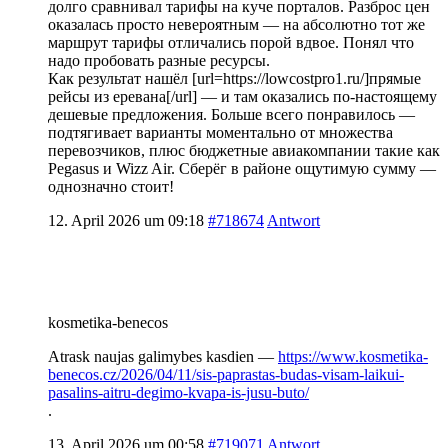
долго сравнивал тарифы на куче порталов. Разброс цен
оказалась просто невероятным — на абсолютно тот же
маршрут тарифы отличались порой вдвое. Понял что
надо пробовать разные ресурсы.
Как результат нашёл [url=https://lowcostpro1.ru/]прямые
рейсы из еревана[/url] — и там оказались по-настоящему
дешевые предложения. Больше всего понравилось —
подтягивает варианты моментально от множества
перевозчиков, плюс бюджетные авиакомпании такие как
Pegasus и Wizz Air. Сберёг в районе ощутимую сумму —
однозначно стоит!
12. April 2026 um 09:18
#718674
Antwort
kosmetika-benecos
Atrask naujas galimybes kasdien —
https://www.kosmetika-
benecos.cz/2026/04/11/sis-paprastas-budas-visam-laikui-
pasalins-aitru-degimo-kvapa-is-jusu-buto/
.
13. April 2026 um 00:58
#719071
Antwort