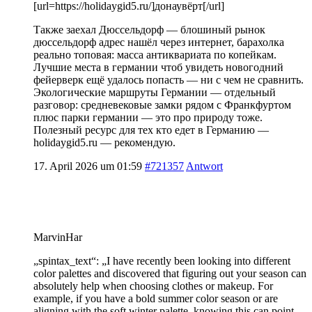
[url=https://holidaygid5.ru/]донаувёрт[/url]
Также заехал Дюссельдорф — блошиный рынок
дюссельдорф адрес нашёл через интернет, барахолка
реально топовая: масса антиквариата по копейкам.
Лучшие места в германии чтоб увидеть новогодний
фейерверк ещё удалось попасть — ни с чем не сравнить.
Экологические маршруты Германии — отдельный
разговор: средневековые замки рядом с Франкфуртом
плюс парки германии — это про природу тоже.
Полезный ресурс для тех кто едет в Германию —
holidaygid5.ru — рекомендую.
17. April 2026 um 01:59
#721357
Antwort
MarvinHar
„spintax_text“: „I have recently been looking into different
color palettes and discovered that figuring out your season can
absolutely help when choosing clothes or makeup. For
example, if you have a bold summer color season or are
aligning with the soft winter palette, knowing this can point