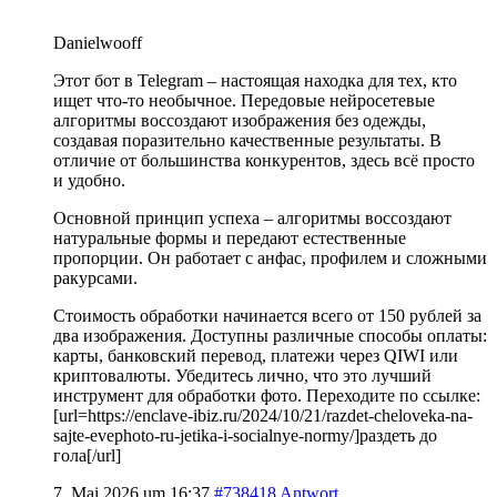
Danielwooff
Этот бот в Telegram – настоящая находка для тех, кто
ищет что-то необычное. Передовые нейросетевые
алгоритмы воссоздают изображения без одежды,
создавая поразительно качественные результаты. В
отличие от большинства конкурентов, здесь всё просто
и удобно.
Основной принцип успеха – алгоритмы воссоздают
натуральные формы и передают естественные
пропорции. Он работает с анфас, профилем и сложными
ракурсами.
Стоимость обработки начинается всего от 150 рублей за
два изображения. Доступны различные способы оплаты:
карты, банковский перевод, платежи через QIWI или
криптовалюты. Убедитесь лично, что это лучший
инструмент для обработки фото. Переходите по ссылке:
[url=https://enclave-ibiz.ru/2024/10/21/razdet-cheloveka-na-
sajte-evephoto-ru-jetika-i-socialnye-normy/]раздеть до
гола[/url]
7. Mai 2026 um 16:37
#738418
Antwort