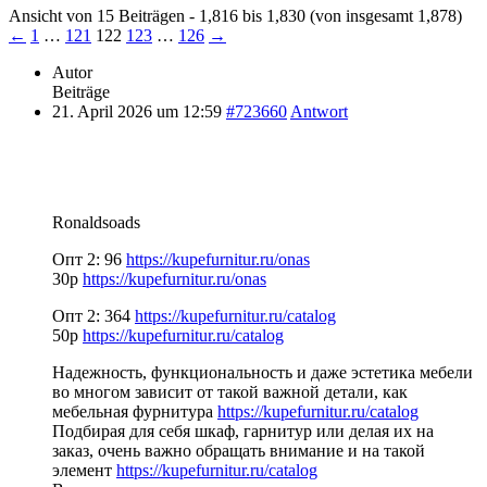
Ansicht von 15 Beiträgen - 1,816 bis 1,830 (von insgesamt 1,878)
←
1
…
121
122
123
…
126
→
Autor
Beiträge
21. April 2026 um 12:59
#723660
Antwort
Ronaldsoads
Опт 2: 96
https://kupefurnitur.ru/onas
30р
https://kupefurnitur.ru/onas
Опт 2: 364
https://kupefurnitur.ru/catalog
50р
https://kupefurnitur.ru/catalog
Надежность, функциональность и даже эстетика мебели
во многом зависит от такой важной детали, как
мебельная фурнитура
https://kupefurnitur.ru/catalog
Подбирая для себя шкаф, гарнитур или делая их на
заказ, очень важно обращать внимание и на такой
элемент
https://kupefurnitur.ru/catalog