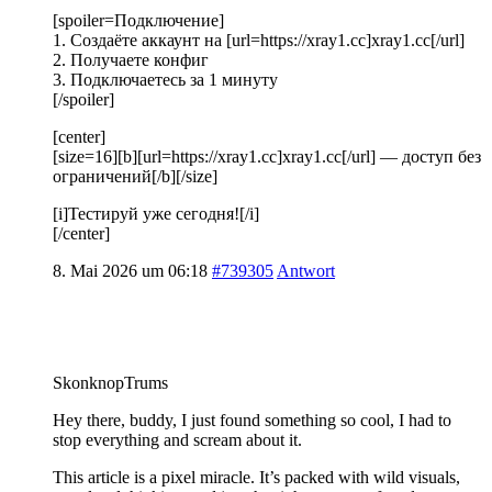
[spoiler=Подключение]
1. Создаёте аккаунт на [url=https://xray1.cc]xray1.cc[/url]
2. Получаете конфиг
3. Подключаетесь за 1 минуту
[/spoiler]
[center]
[size=16][b][url=https://xray1.cc]xray1.cc[/url] — доступ без
ограничений[/b][/size]
[i]Тестируй уже сегодня![/i]
[/center]
8. Mai 2026 um 06:18
#739305
Antwort
SkonknopTrums
Hey there, buddy, I just found something so cool, I had to
stop everything and scream about it.
This article is a pixel miracle. It’s packed with wild visuals,