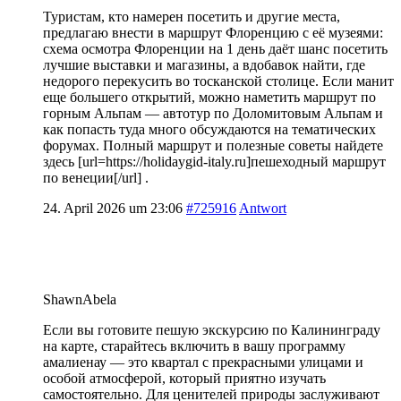
Туристам, кто намерен посетить и другие места,
предлагаю внести в маршрут Флоренцию с её музеями:
схема осмотра Флоренции на 1 день даёт шанс посетить
лучшие выставки и магазины, а вдобавок найти, где
недорого перекусить во тосканской столице. Если манит
еще большего открытий, можно наметить маршрут по
горным Альпам — автотур по Доломитовым Альпам и
как попасть туда много обсуждаются на тематических
форумах. Полный маршрут и полезные советы найдете
здесь [url=https://holidaygid-italy.ru]пешеходный маршрут
по венеции[/url] .
24. April 2026 um 23:06
#725916
Antwort
ShawnAbela
Если вы готовите пешую экскурсию по Калининграду
на карте, старайтесь включить в вашу программу
амалиенау — это квартал с прекрасными улицами и
особой атмосферой, который приятно изучать
самостоятельно. Для ценителей природы заслуживают