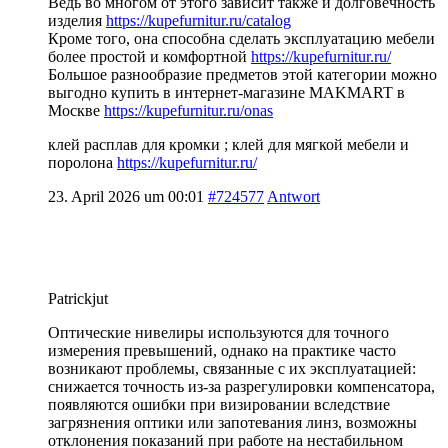
Ведь во многом от этого зависит также и долговечность
изделия
https://kupefurnitur.ru/catalog
Кроме того, она способна сделать эксплуатацию мебели
более простой и комфортной
https://kupefurnitur.ru/
Большое разнообразие предметов этой категории можно
выгодно купить в интернет-магазине MAKMART в
Москве
https://kupefurnitur.ru/onas
клей расплав для кромки ; клей для мягкой мебели и
поролона
https://kupefurnitur.ru/
23. April 2026 um 00:01
#724577
Antwort
Patrickjut
Оптические нивелиры используются для точного
измерения превышений, однако на практике часто
возникают проблемы, связанные с их эксплуатацией:
снижается точность из-за разрегулировки компенсатора,
появляются ошибки при визировании вследствие
загрязнения оптики или запотевания линз, возможны
отклонения показаний при работе на нестабильном