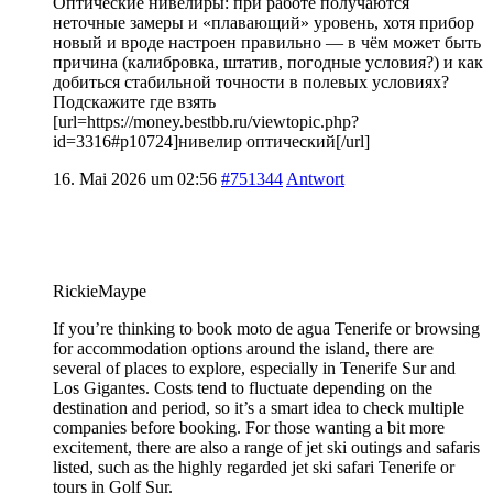
Оптические нивелиры: при работе получаются
неточные замеры и «плавающий» уровень, хотя прибор
новый и вроде настроен правильно — в чём может быть
причина (калибровка, штатив, погодные условия?) и как
добиться стабильной точности в полевых условиях?
Подскажите где взять
[url=https://money.bestbb.ru/viewtopic.php?
id=3316#p10724]нивелир оптический[/url]
16. Mai 2026 um 02:56
#751344
Antwort
RickieMaype
If you’re thinking to book moto de agua Tenerife or browsing
for accommodation options around the island, there are
several of places to explore, especially in Tenerife Sur and
Los Gigantes. Costs tend to fluctuate depending on the
destination and period, so it’s a smart idea to check multiple
companies before booking. For those wanting a bit more
excitement, there are also a range of jet ski outings and safaris
listed, such as the highly regarded jet ski safari Tenerife or
tours in Golf Sur.