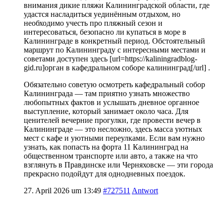
внимания дикие пляжи Калининградской области, где
удастся насладиться уединённым отдыхом, но
необходимо учесть про пляжный сезон и
интересоваться, безопасно ли купаться в море в
Калининграде в конкретный период. Обстоятельный
маршрут по Калининграду с интересными местами и
советами доступен здесь [url=https://kaliningradblog-
gid.ru]орган в кафедральном соборе калининград[/url] .
Обязательно советую осмотреть кафедральный собор
Калининграда — там приятно узнать множество
любопытных фактов и услышать дневное органное
выступление, который занимает около часа. Для
ценителей вечерние прогулки, где провести вечер в
Калининграде — это несложно, здесь масса уютных
мест с кафе и уютными переулками. Если вам нужно
узнать, как попасть на форта 11 Калининград на
общественном транспорте или авто, а также на что
взглянуть в Правдинске или Черняховске — эти города
прекрасно подойдут для однодневных поездок.
27. April 2026 um 13:49
#727511
Antwort