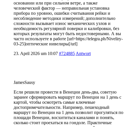
основании или при сильном ветре, а также
человеческий фактор — неправильная установка
прибора по уровню, ошибки считывания рейки и
несоблюдение методики измерений; дополнительно
сложности вызывает износ механических узлов и
необходимость регулярной поверки и калибровки, без
которых результаты могут быть недостоверными. А вы
часто используете в работе [url=https://telegra.ph/Niveliry-
03-25]оптические нивелиры[/url]
23. April 2026 um 10:07
#724885
Antwort
JamesSausy
Если решили провести в Венеции день-два, советую
заранее сформировать маршрут по Венеции на 1 день с
картой, чтобы осмотреть самые ключевые
достопримечательности. Например, пешеходный
маршрут по Венеции на 1 день позволит прогуляться по
площади Венеции, восхититься каналами и понять,
сколько стоит проехаться на гондоле. Практичные