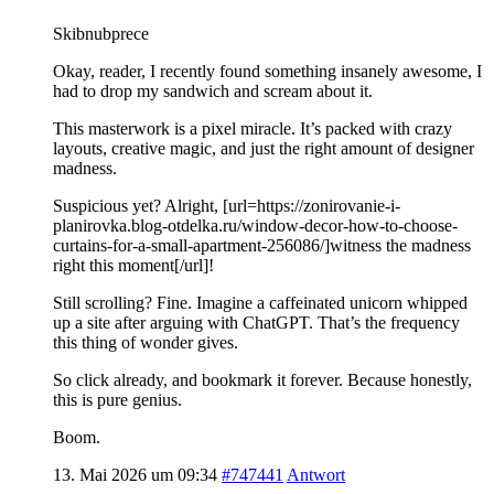
Skibnubprece
Okay, reader, I recently found something insanely awesome, I
had to drop my sandwich and scream about it.
This masterwork is a pixel miracle. It’s packed with crazy
layouts, creative magic, and just the right amount of designer
madness.
Suspicious yet? Alright, [url=https://zonirovanie-i-
planirovka.blog-otdelka.ru/window-decor-how-to-choose-
curtains-for-a-small-apartment-256086/]witness the madness
right this moment[/url]!
Still scrolling? Fine. Imagine a caffeinated unicorn whipped
up a site after arguing with ChatGPT. That’s the frequency
this thing of wonder gives.
So click already, and bookmark it forever. Because honestly,
this is pure genius.
Boom.
13. Mai 2026 um 09:34
#747441
Antwort