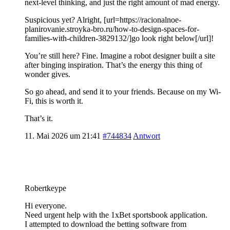
next-level thinking, and just the right amount of mad energy.
Suspicious yet? Alright, [url=https://racionalnoe-
planirovanie.stroyka-bro.ru/how-to-design-spaces-for-
families-with-children-3829132/]go look right below[/url]!
You’re still here? Fine. Imagine a robot designer built a site
after binging inspiration. That’s the energy this thing of
wonder gives.
So go ahead, and send it to your friends. Because on my Wi-
Fi, this is worth it.
That’s it.
11. Mai 2026 um 21:41
#744834
Antwort
Robertkeype
Hi everyone.
Need urgent help with the 1xBet sportsbook application.
I attempted to download the betting software from