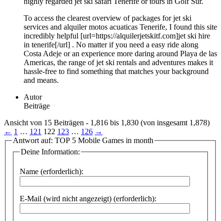
highly regarded jet ski safari Tenerife or tours in Golf Sur.
To access the clearest overview of packages for jet ski
services and alquiler motos acuaticas Tenerife, I found this site
incredibly helpful [url=https://alquilerjetskitf.com]jet ski hire
in tenerife[/url] . No matter if you need a easy ride along
Costa Adeje or an experience more daring around Playa de las
Americas, the range of jet ski rentals and adventures makes it
hassle-free to find something that matches your background
and means.
Autor
Beiträge
Ansicht von 15 Beiträgen - 1,816 bis 1,830 (von insgesamt 1,878)
←
1
…
121
122
123
…
126
→
Antwort auf: TOP 5 Mobile Games in month
Deine Information:
Name (erforderlich):
E-Mail (wird nicht angezeigt) (erforderlich):