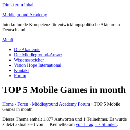
Direkt zum Inhalt
Middleground Academy
Interkulturelle Kompetenz für entwicklungspolitische Akteure in
Deutschland
Menü
Die Akademie
Der Middleground-Ansatz
Wissensspeicher
Vision Hope International
Kontakt
Forum
TOP 5 Mobile Games in month
Home
›
Foren
›
Middleground Academy Forum
›
TOP 5 Mobile
Games in month
Dieses Thema enthält 1,877 Antworten und 1 Teilnehmer. Es wurde
zuletzt aktualisiert von
KennethGom
vor 1 Tag, 17 Stunden
.