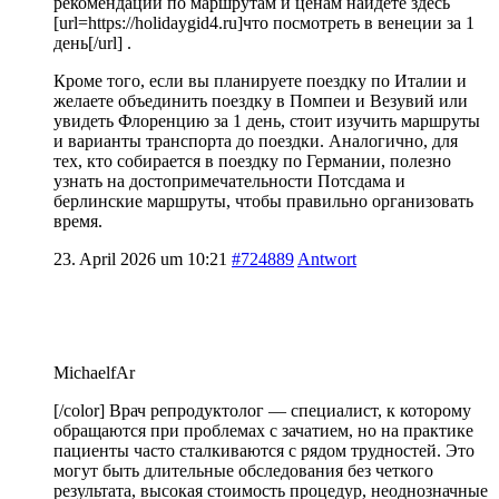
рекомендации по маршрутам и ценам найдете здесь
[url=https://holidaygid4.ru]что посмотреть в венеции за 1
день[/url] .
Кроме того, если вы планируете поездку по Италии и
желаете объединить поездку в Помпеи и Везувий или
увидеть Флоренцию за 1 день, стоит изучить маршруты
и варианты транспорта до поездки. Аналогично, для
тех, кто собирается в поездку по Германии, полезно
узнать на достопримечательности Потсдама и
берлинские маршруты, чтобы правильно организовать
время.
23. April 2026 um 10:21
#724889
Antwort
MichaelfAr
[/color] Врач репродуктолог — специалист, к которому
обращаются при проблемах с зачатием, но на практике
пациенты часто сталкиваются с рядом трудностей. Это
могут быть длительные обследования без четкого
результата, высокая стоимость процедур, неоднозначные