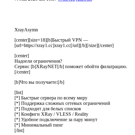
XrayAsymn
[center][size=18][b]Быстрый VPN —
[url=https://xray1.cc]xray1.cc[/url][/b][/size][/center]
[center]
Надоели ограничения?
Сервис [b]XRayNET[/b] поможет обойти фильтрацию.
[/center]
[b]Что вы получаете:[/b]
[list]
[*] Быстрые сервера по всему миру
[*] Поддержка сложных сетевых ограничений
[*] Подходит для белых списков
[*] Конфиги XRay / VLESS / Reality
[*] Удобное подключение за пару минут
[*] Минимальный пинг
[/list]