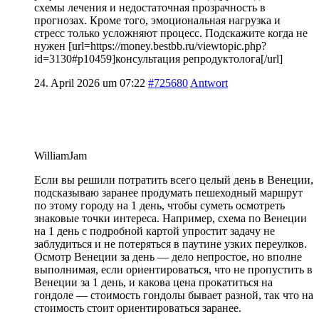
схемы лечения и недостаточная прозрачность в
прогнозах. Кроме того, эмоциональная нагрузка и
стресс только усложняют процесс. Подскажите когда не
нужен [url=https://money.bestbb.ru/viewtopic.php?
id=3130#p10459]консультация репродуктолога[/url]
24. April 2026 um 07:22
#725680
Antwort
WilliamJam
Если вы решили потратить всего целый день в Венеции,
подсказываю заранее продумать пешеходный маршрут
по этому городу на 1 день, чтобы суметь осмотреть
знаковые точки интереса. Например, схема по Венеции
на 1 день с подробной картой упростит задачу не
заблудиться и не потеряться в паутине узких переулков.
Осмотр Венеции за день — дело непростое, но вполне
выполнимая, если ориентироваться, что не пропустить в
Венеции за 1 день, и какова цена прокатиться на
гондоле — стоимость гондолы бывает разной, так что на
стоимость стоит ориентироваться заранее.