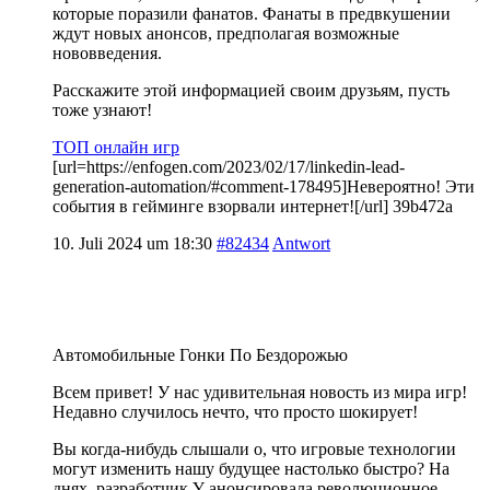
которые поразили фанатов. Фанаты в предвкушении
ждут новых анонсов, предполагая возможные
нововведения.
Расскажите этой информацией своим друзьям, пусть
тоже узнают!
ТОП онлайн игр
[url=https://enfogen.com/2023/02/17/linkedin-lead-
generation-automation/#comment-178495]Невероятно! Эти
события в гейминге взорвали интернет![/url] 39b472a
10. Juli 2024 um 18:30
#82434
Antwort
Автомобильные Гонки По Бездорожью
Всем привет! У нас удивительная новость из мира игр!
Недавно случилось нечто, что просто шокирует!
Вы когда-нибудь слышали о, что игровые технологии
могут изменить нашу будущее настолько быстро? На
днях, разработчик Y анонсировала революционное