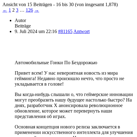
Ansicht von 15 Beiträgen - 16 bis 30 (von insgesamt 1,878)
←
1
2
3
…
126
→
Autor
Beiträge
9. Juli 2024 um 22:16
#81165
Antwort
Автомобильные Гонки По Бездорожью
Привет всем! У нас невероятная новость из мира
гейминга! Недавно произошло нечто, что просто не
укладывается в голове!
Вы когда-нибудь слышали о, что геймерские инновации
могут преобразить нашу будущее настолько быстро? На
днях, разработчик X анонсировала революционное
обновление, которое может перевернуть наши
представления об играх.
Основная концепция нового релиза заключается в
применении искусственного интеллекта для улучшения