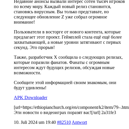
Недавние анонсы вызвали интерес сотен тысяч игроков
по всему миру. Каждый новый релиз становится,
становясь вирусным. Вы только представьте, но
следующее обновление Z уже собрал огромное
внимание!
Пользователи в восторге от нового контента, которые
предлагает этот проект. Геймплей стала ещё ещё более
захватывающей, а новые уровни затягивают с первых
секунд. Это прорыв!
Также, разработчик X сообщила о следующих релизах,
которые поразили фанатов. Фанаты с огромным
интересом ждут будущих релизов, обсуждая новые
возможности.
Сообщите этой информацией своим знакомым, они
будут удивлены!
APK Downloader
[url=https://ethiopianchurch.org/en/component/k2/item/79–.h
Эти новости о видеоиграх поразят вас![/url] 2a31fe3
10. Juli 2024 um 19:40
#82510
Antwort