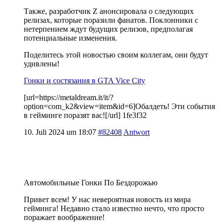
Также, разработчик Z анонсировала о следующих
релизах, которые поразили фанатов. Поклонники с
нетерпением ждут будущих релизов, предполагая
потенциальные изменения.
Поделитесь этой новостью своим коллегам, они будут
удивлены!
Гонки и состязания в GTA Vice City
[url=https://metaldream.it/it/?
option=com_k2&view=item&id=6]Обалдеть! Эти события
в гейминге поразят вас![/url] 1fe3f32
10. Juli 2024 um 18:07
#82408
Antwort
Автомобильные Гонки По Бездорожью
Привет всем! У нас невероятная новость из мира
гейминга! Недавно стало известно нечто, что просто
поражает воображение!