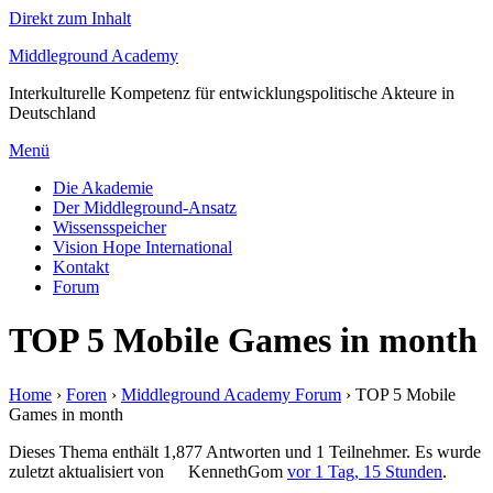
Direkt zum Inhalt
Middleground Academy
Interkulturelle Kompetenz für entwicklungspolitische Akteure in
Deutschland
Menü
Die Akademie
Der Middleground-Ansatz
Wissensspeicher
Vision Hope International
Kontakt
Forum
TOP 5 Mobile Games in month
Home
›
Foren
›
Middleground Academy Forum
›
TOP 5 Mobile
Games in month
Dieses Thema enthält 1,877 Antworten und 1 Teilnehmer. Es wurde
zuletzt aktualisiert von
KennethGom
vor 1 Tag, 15 Stunden
.