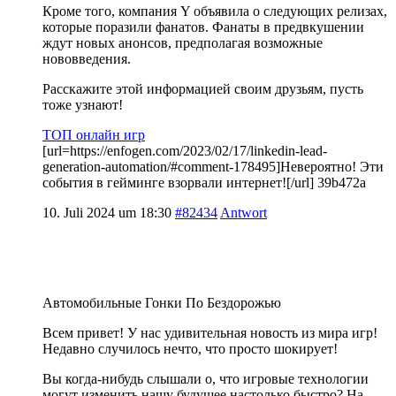
Кроме того, компания Y объявила о следующих релизах,
которые поразили фанатов. Фанаты в предвкушении
ждут новых анонсов, предполагая возможные
нововведения.
Расскажите этой информацией своим друзьям, пусть
тоже узнают!
ТОП онлайн игр
[url=https://enfogen.com/2023/02/17/linkedin-lead-
generation-automation/#comment-178495]Невероятно! Эти
события в гейминге взорвали интернет![/url] 39b472a
10. Juli 2024 um 18:30
#82434
Antwort
Автомобильные Гонки По Бездорожью
Всем привет! У нас удивительная новость из мира игр!
Недавно случилось нечто, что просто шокирует!
Вы когда-нибудь слышали о, что игровые технологии
могут изменить нашу будущее настолько быстро? На