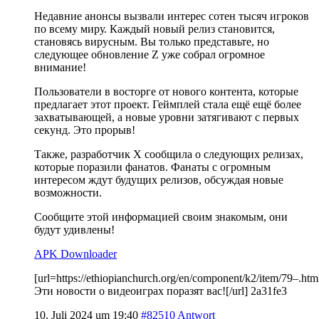
Недавние анонсы вызвали интерес сотен тысяч игроков
по всему миру. Каждый новый релиз становится,
становясь вирусным. Вы только представьте, но
следующее обновление Z уже собрал огромное
внимание!
Пользователи в восторге от нового контента, которые
предлагает этот проект. Геймплей стала ещё ещё более
захватывающей, а новые уровни затягивают с первых
секунд. Это прорыв!
Также, разработчик X сообщила о следующих релизах,
которые поразили фанатов. Фанаты с огромным
интересом ждут будущих релизов, обсуждая новые
возможности.
Сообщите этой информацией своим знакомым, они
будут удивлены!
APK Downloader
[url=https://ethiopianchurch.org/en/component/k2/item/79–.h
Эти новости о видеоиграх поразят вас![/url] 2a31fe3
10. Juli 2024 um 19:40
#82510
Antwort