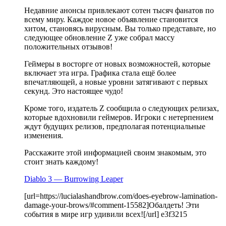
Недавние анонсы привлекают сотен тысяч фанатов по
всему миру. Каждое новое объявление становится
хитом, становясь вирусным. Вы только представьте, но
следующее обновление Z уже собрал массу
положительных отзывов!
Геймеры в восторге от новых возможностей, которые
включает эта игра. Графика стала ещё более
впечатляющей, а новые уровни затягивают с первых
секунд. Это настоящее чудо!
Кроме того, издатель Z сообщила о следующих релизах,
которые вдохновили геймеров. Игроки с нетерпением
ждут будущих релизов, предполагая потенциальные
изменения.
Расскажите этой информацией своим знакомым, это
стоит знать каждому!
Diablo 3 — Burrowing Leaper
[url=https://lucialashandbrow.com/does-eyebrow-lamination-
damage-your-brows/#comment-15582]Обалдеть! Эти
события в мире игр удивили всех![/url] e3f3215