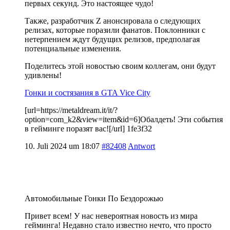
первых секунд. Это настоящее чудо!
Также, разработчик Z анонсировала о следующих
релизах, которые поразили фанатов. Поклонники с
нетерпением ждут будущих релизов, предполагая
потенциальные изменения.
Поделитесь этой новостью своим коллегам, они будут
удивлены!
Гонки и состязания в GTA Vice City
[url=https://metaldream.it/it/?
option=com_k2&view=item&id=6]Обалдеть! Эти события
в гейминге поразят вас![/url] 1fe3f32
10. Juli 2024 um 18:07
#82408
Antwort
Автомобильные Гонки По Бездорожью
Привет всем! У нас невероятная новость из мира
гейминга! Недавно стало известно нечто, что просто