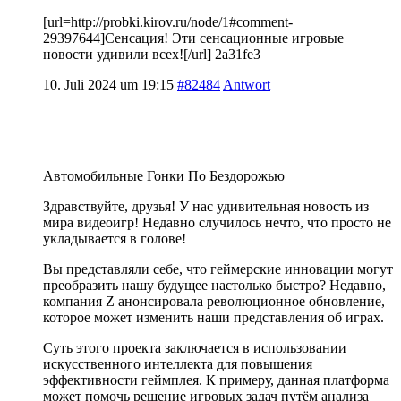
[url=http://probki.kirov.ru/node/1#comment-
29397644]Сенсация! Эти сенсационные игровые
новости удивили всех![/url] 2a31fe3
10. Juli 2024 um 19:15
#82484
Antwort
Автомобильные Гонки По Бездорожью
Здравствуйте, друзья! У нас удивительная новость из
мира видеоигр! Недавно случилось нечто, что просто не
укладывается в голове!
Вы представляли себе, что геймерские инновации могут
преобразить нашу будущее настолько быстро? Недавно,
компания Z анонсировала революционное обновление,
которое может изменить наши представления об играх.
Суть этого проекта заключается в использовании
искусственного интеллекта для повышения
эффективности геймплея. К примеру, данная платформа
может помочь решение игровых задач путём анализа