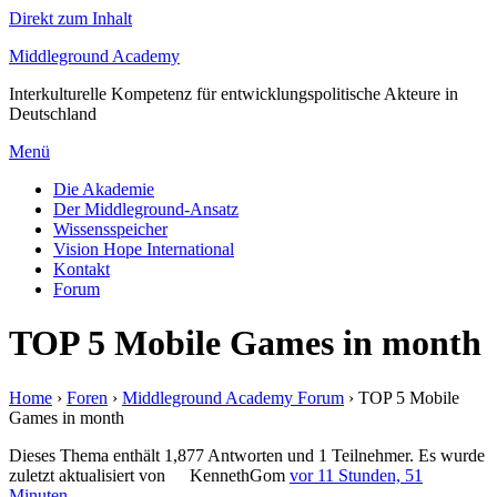
Direkt zum Inhalt
Middleground Academy
Interkulturelle Kompetenz für entwicklungspolitische Akteure in
Deutschland
Menü
Die Akademie
Der Middleground-Ansatz
Wissensspeicher
Vision Hope International
Kontakt
Forum
TOP 5 Mobile Games in month
Home
›
Foren
›
Middleground Academy Forum
›
TOP 5 Mobile
Games in month
Dieses Thema enthält 1,877 Antworten und 1 Teilnehmer. Es wurde
zuletzt aktualisiert von
KennethGom
vor 11 Stunden, 51
Minuten
.