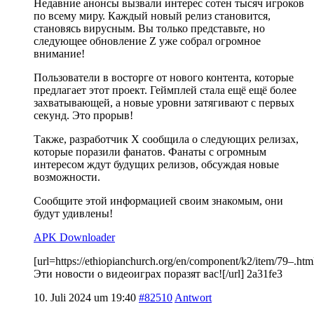
Недавние анонсы вызвали интерес сотен тысяч игроков
по всему миру. Каждый новый релиз становится,
становясь вирусным. Вы только представьте, но
следующее обновление Z уже собрал огромное
внимание!
Пользователи в восторге от нового контента, которые
предлагает этот проект. Геймплей стала ещё ещё более
захватывающей, а новые уровни затягивают с первых
секунд. Это прорыв!
Также, разработчик X сообщила о следующих релизах,
которые поразили фанатов. Фанаты с огромным
интересом ждут будущих релизов, обсуждая новые
возможности.
Сообщите этой информацией своим знакомым, они
будут удивлены!
APK Downloader
[url=https://ethiopianchurch.org/en/component/k2/item/79–.h
Эти новости о видеоиграх поразят вас![/url] 2a31fe3
10. Juli 2024 um 19:40
#82510
Antwort