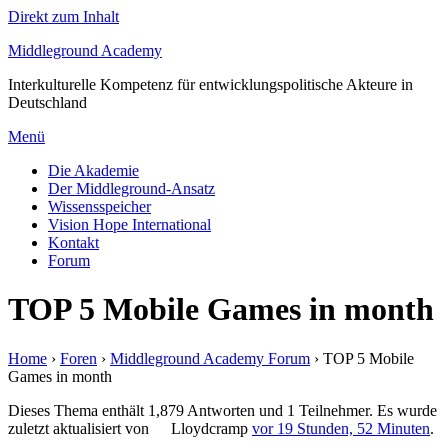
Direkt zum Inhalt
Middleground Academy
Interkulturelle Kompetenz für entwicklungspolitische Akteure in
Deutschland
Menü
Die Akademie
Der Middleground-Ansatz
Wissensspeicher
Vision Hope International
Kontakt
Forum
TOP 5 Mobile Games in month
Home
›
Foren
›
Middleground Academy Forum
›
TOP 5 Mobile
Games in month
Dieses Thema enthält 1,879 Antworten und 1 Teilnehmer. Es wurde
zuletzt aktualisiert von
Lloydcramp
vor 19 Stunden, 52 Minuten
.