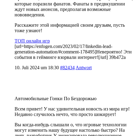
которые поразили фанатов. Фанаты в предвкушении
ждут новых анонсов, предполагая возможные
нововведения.
Расскажите этой информацией своим друзьям, пусть
тоже узнают!
ТОП онлайн игр
[url=https://enfogen.com/2023/02/17/linkedin-lead-
generation-automation/#comment-178495]Невероятно! Эти
события в гейминге взорвали интернет![/url] 39b472a
10. Juli 2024 um 18:30
#82434
Antwort
Автомобильные Гонки По Бездорожью
Всем привет! У нас удивительная новость из мира игр!
Недавно случилось нечто, что просто шокирует!
Вы когда-нибудь слышали о, что игровые технологии
могут изменить нашу будущее настолько быстро? На
днях, разработчик Y анонсировала революционное