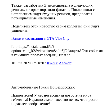
Также, разработчик Z анонсировала о следующих
релизах, которые поразили фанатов. Поклонники с
нетерпением ждут будущих релизов, предполагая
потенциальные изменения.
Поделитесь этой новостью своим коллегам, они будут
удивлены!
Гонки и состязания в GTA Vice City
[url=https://metaldream.it/it/?
option=com_k2&view=item&id=6]Обалдеть! Эти события
в гейминге поразят вас![/url] 1fe3f32
10. Juli 2024 um 18:07
#82408
Antwort
Автомобильные Гонки По Бездорожью
Привет всем! У нас невероятная новость из мира
гейминга! Недавно стало известно нечто, что просто
поражает воображение!