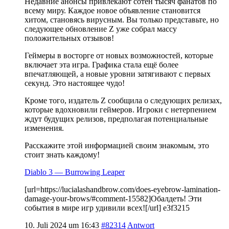
Недавние анонсы привлекают сотен тысяч фанатов по
всему миру. Каждое новое объявление становится
хитом, становясь вирусным. Вы только представьте, но
следующее обновление Z уже собрал массу
положительных отзывов!
Геймеры в восторге от новых возможностей, которые
включает эта игра. Графика стала ещё более
впечатляющей, а новые уровни затягивают с первых
секунд. Это настоящее чудо!
Кроме того, издатель Z сообщила о следующих релизах,
которые вдохновили геймеров. Игроки с нетерпением
ждут будущих релизов, предполагая потенциальные
изменения.
Расскажите этой информацией своим знакомым, это
стоит знать каждому!
Diablo 3 — Burrowing Leaper
[url=https://lucialashandbrow.com/does-eyebrow-lamination-
damage-your-brows/#comment-15582]Обалдеть! Эти
события в мире игр удивили всех![/url] e3f3215
10. Juli 2024 um 16:43
#82314
Antwort