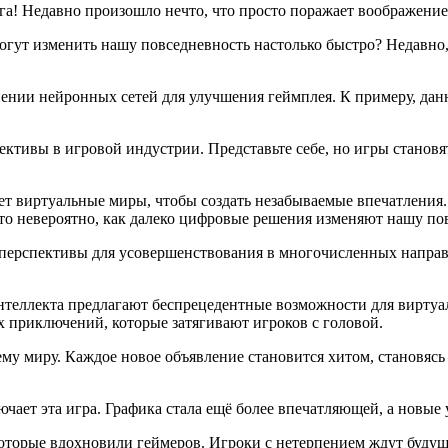
га! Недавно произошло нечто, что просто поражает воображение
огут изменить нашу повседневность настолько быстро? Недавно
нении нейронных сетей для улучшения геймплея. К примеру, дан
пективы в игровой индустрии. Представьте себе, но игры стано
ует виртуальные миры, чтобы создать незабываемые впечатления
то невероятно, как далеко цифровые решения изменяют нашу по
 перспективы для усовершенствования в многочисленных направ
нтеллекта предлагают беспрецедентные возможности для виртуа
 приключений, которые затягивают игроков с головой.
му миру. Каждое новое объявление становится хитом, становясь
чает эта игра. Графика стала ещё более впечатляющей, а новые 
которые вдохновили геймеров. Игроки с нетерпением ждут буду