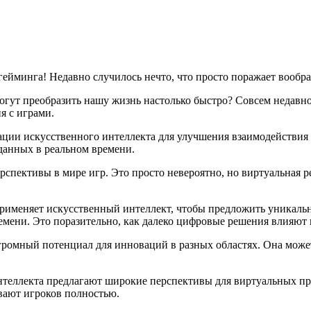
а гейминга! Недавно случилось нечто, что просто поражает вообр
огут преобразить нашу жизнь настолько быстро? Совсем недавн
я с играми.
ации искусственного интеллекта для улучшения взаимодействия 
данных в реальном времени.
спективы в мире игр. Это просто невероятно, но виртуальная р
применяет искусственный интеллект, чтобы предложить уникаль
емени. Это поразительно, как далеко цифровые решения влияют
громный потенциал для инноваций в разных областях. Она може
интеллекта предлагают широкие перспективы для виртуальных пр
вают игроков полностью.