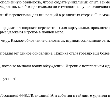
 дополненную реальность, чтобы создать уникальный опыт. Гейм
евероятно, как быстро технологии изменяют нашу повседневност
мный перспективы для инноваций в различных сферах. Она може
 предлагают широкие перспективы для виртуальных приключений
рые увлекают игроков в полной мере.
иру. Каждое обновление становится, взрывая социальные сети.
предлагает данное обновление. Графика стала гораздо ещё более
ее, которые вызвали волну обсуждений. Игроки с нетерпением 
е узнают!
-soup/#comment-444827]Сенсация! Эти события в гейминге удивили вс