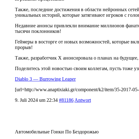
Также, последние достижения в области нейронных сетей
уникальных историй, которые затягивают игроков с голо
Недавние анонсы привлекли внимание миллионов фанатов
тысячи поклонников!
Геймеры в восторге от новых возможностей, которые вкл
прорыв!
Также, разработчик X анонсировала о планах на будуще
Поделитесь этой новостью своим коллегам, пусть тоже у
Diablo 3 — Burrowing Leaper
[url=http://www.anaptixiaki.gr/component/k2/item/35-2017-
9. Juli 2024 um 22:34
#81186
Antwort
Автомобильные Гонки По Бездорожью