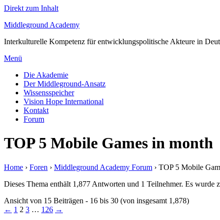
Direkt zum Inhalt
Middleground Academy
Interkulturelle Kompetenz für entwicklungspolitische Akteure in Deu
Menü
Die Akademie
Der Middleground-Ansatz
Wissensspeicher
Vision Hope International
Kontakt
Forum
TOP 5 Mobile Games in month
Home
›
Foren
›
Middleground Academy Forum
›
TOP 5 Mobile Gam
Dieses Thema enthält 1,877 Antworten und 1 Teilnehmer. Es wurde zu
Ansicht von 15 Beiträgen - 16 bis 30 (von insgesamt 1,878)
←
1
2
3
…
126
→