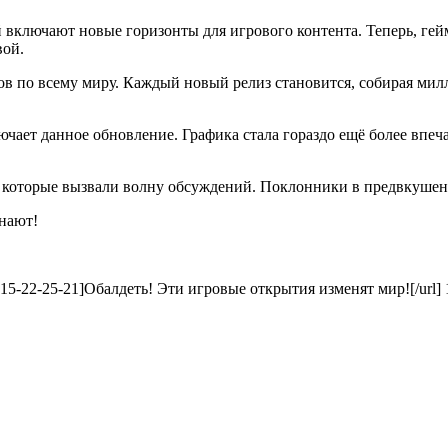
 включают новые горизонты для игрового контента. Теперь, гей
вой.
 по всему миру. Каждый новый релиз становится, собирая милли
ючает данное обновление. Графика стала гораздо ещё более впе
е, которые вызвали волну обсуждений. Поклонники в предвкуше
знают!
05-15-22-25-21]Обалдеть! Эти игровые открытия изменят мир![/url]