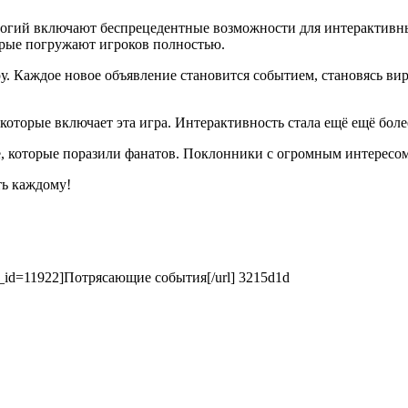
логий включают беспрецедентные возможности для интерактивны
орые погружают игроков полностью.
. Каждое новое объявление становится событием, становясь вир
которые включает эта игра. Интерактивность стала ещё ещё боле
е, которые поразили фанатов. Поклонники с огромным интересо
ть каждому!
&wr_id=11922]Потрясающие события[/url] 3215d1d