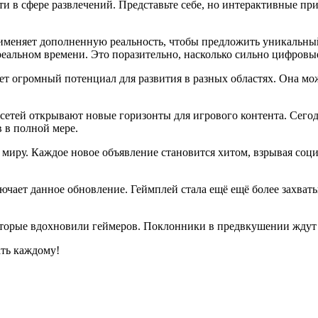
ти в сфере развлечений. Представьте себе, но интерактивные пр
рименяет дополненную реальность, чтобы предложить уникальны
реальном времени. Это поразительно, насколько сильно цифров
ет огромный потенциал для развития в разных областях. Она мо
сетей открывают новые горизонты для игрового контента. Сегодн
 в полной мере.
миру. Каждое новое объявление становится хитом, взрывая соци
лючает данное обновление. Геймплей стала ещё ещё более захва
которые вдохновили геймеров. Поклонники в предвкушении жду
ать каждому!