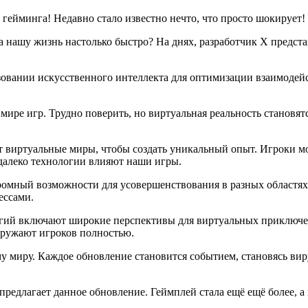
а гейминга! Недавно стало известно нечто, что просто шокирует!
на нашу жизнь настолько быстро? На днях, разработчик X предс
зовании искусственного интеллекта для оптимизации взаимодейс
 мире игр. Трудно поверить, но виртуальная реальность станов
ет виртуальные миры, чтобы создать уникальный опыт. Игроки м
 далеко технологии влияют наши игры.
ромный возможности для усовершенствования в разных областях.
ессами.
огий включают широкие перспективы для виртуальных приключен
гружают игроков полностью.
у миру. Каждое обновление становится событием, становясь вир
редлагает данное обновление. Геймплей стала ещё ещё более, а