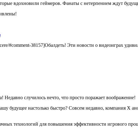
оторые вдохновили геймеров. Фанаты с нетерпением ждут будущ
дивлены!
о
ri-carcere/#comment-38157]Обалдеть! Эти новости о видеоиграх удивил
а! Недавно случилось нечто, что просто поражает воображение!
 нашу будущее настолько быстро? Совсем недавно, компания X а
лачных технологий для повышения эффективности игрового проце