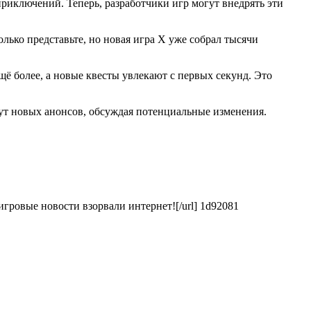
риключений. Теперь, разработчики игр могут внедрять эти
лько представьте, но новая игра X уже собрал тысячи
ё более, а новые квесты увлекают с первых секунд. Это
ут новых анонсов, обсуждая потенциальные изменения.
игровые новости взорвали интернет![/url] 1d92081