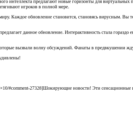
ного интеллекта предлагают новые горизонты для виртуальных п
атягивают игроков в полной мере.
иру. Каждое обновление становится, становясь вирусным. Вы то
редлагает данное обновление. Интерактивность стала гораздо ещ
 которые вызвали волну обсуждений. Фанаты в предвкушении жд
 удивлены!
0mg-1×10/#comment-27328]Шокирующие новости! Эти сенсационные 