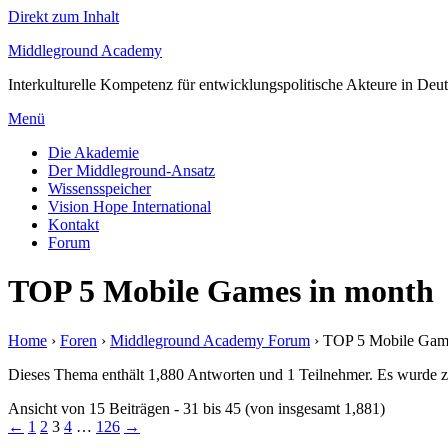
Direkt zum Inhalt
Middleground Academy
Interkulturelle Kompetenz für entwicklungspolitische Akteure in Deu
Menü
Die Akademie
Der Middleground-Ansatz
Wissensspeicher
Vision Hope International
Kontakt
Forum
TOP 5 Mobile Games in month
Home
›
Foren
›
Middleground Academy Forum
›
TOP 5 Mobile Gam
Dieses Thema enthält 1,880 Antworten und 1 Teilnehmer. Es wurde zu
Ansicht von 15 Beiträgen - 31 bis 45 (von insgesamt 1,881)
←
1
2
3
4
…
126
→