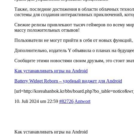
Также, последние достижения в области облачных техно
системы для создания интерактивных приключений, кот
Свежие релизы привлекают тысяч геймеров по всему миру
массу положительных отзывов!
Пользователи не могут прийти в себя от новых функций, 
Дополнительно, издатель Y объявила о планах на будуще
Сообщите этими новостями своим друзьям, это стоит зна
Как устанавливать игры на Android
Battery Widget Reborn – удобный виджет для Android
[url=http://koreahanbok.kr/bbs/board.php?bo_table=notice
10. Juli 2024 um 22:59
#82726
Antwort
Как устанавливать игры на Android