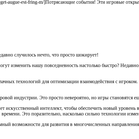
s-eget-augue-est-fring-m/]Потрясающие события! Эти игровые откр
едавно случилось нечто, что просто шокирует!
могут изменить нашу повседневность настолько быстро? Недавно
блачных технологий для оптимизации взаимодействия с игроком.
гровой индустрии. Это просто невероятно, но игры становятся 
ует искусственный интеллект, чтобы обеспечить новый уровень 
м времени. Это поразительно, насколько сильно технологии изм
мный возможности для развития в многочисленных направлениях