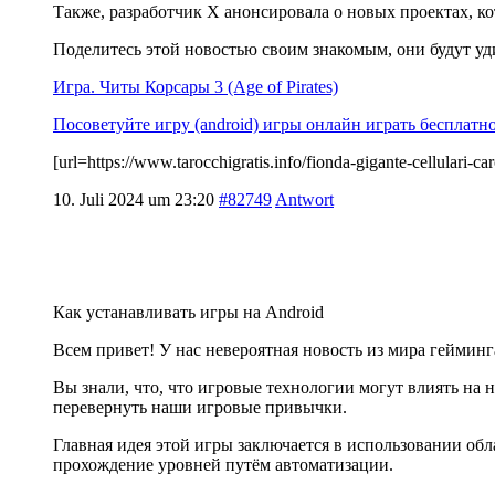
Также, разработчик X анонсировала о новых проектах, к
Поделитесь этой новостью своим знакомым, они будут у
Игра. Читы Корсары 3 (Age of Pirates)
Посоветуйте игру (android) игры онлайн играть бесплатн
[url=https://www.tarocchigratis.info/fionda-gigante-cellula
10. Juli 2024 um 23:20
#82749
Antwort
Как устанавливать игры на Android
Всем привет! У нас невероятная новость из мира гейминг
Вы знали, что, что игровые технологии могут влиять на
перевернуть наши игровые привычки.
Главная идея этой игры заключается в использовании об
прохождение уровней путём автоматизации.