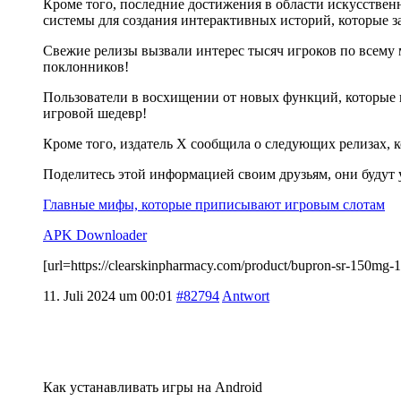
Кроме того, последние достижения в области искусствен
системы для создания интерактивных историй, которые з
Свежие релизы вызвали интерес тысяч игроков по всему м
поклонников!
Пользователи в восхищении от новых функций, которые п
игровой шедевр!
Кроме того, издатель X сообщила о следующих релизах,
Поделитесь этой информацией своим друзьям, они будут
Главные мифы, которые приписывают игровым слотам
APK Downloader
[url=https://clearskinpharmacy.com/product/bupron-sr-15
11. Juli 2024 um 00:01
#82794
Antwort
Как устанавливать игры на Android