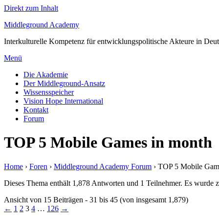
Direkt zum Inhalt
Middleground Academy
Interkulturelle Kompetenz für entwicklungspolitische Akteure in Deu
Menü
Die Akademie
Der Middleground-Ansatz
Wissensspeicher
Vision Hope International
Kontakt
Forum
TOP 5 Mobile Games in month
Home
›
Foren
›
Middleground Academy Forum
›
TOP 5 Mobile Gam
Dieses Thema enthält 1,878 Antworten und 1 Teilnehmer. Es wurde zu
Ansicht von 15 Beiträgen - 31 bis 45 (von insgesamt 1,879)
←
1
2
3
4
…
126
→