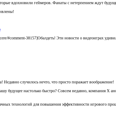
оторые вдохновили геймеров. Фанаты с нетерпением ждут будущ
дивлены!
о
ri-carcere/#comment-38157]Обалдеть! Эти новости о видеоиграх удивил
а! Недавно случилось нечто, что просто поражает воображение!
 нашу будущее настолько быстро? Совсем недавно, компания X а
лачных технологий для повышения эффективности игрового проце