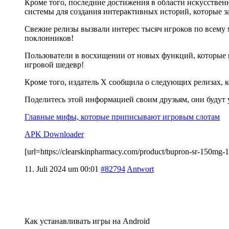
Кроме того, последние достижения в области искусствен
системы для создания интерактивных историй, которые з
Свежие релизы вызвали интерес тысяч игроков по всему м
поклонников!
Пользователи в восхищении от новых функций, которые п
игровой шедевр!
Кроме того, издатель X сообщила о следующих релизах,
Поделитесь этой информацией своим друзьям, они будут
Главные мифы, которые приписывают игровым слотам
APK Downloader
[url=https://clearskinpharmacy.com/product/bupron-sr-15
11. Juli 2024 um 00:01
#82794
Antwort
Как устанавливать игры на Android