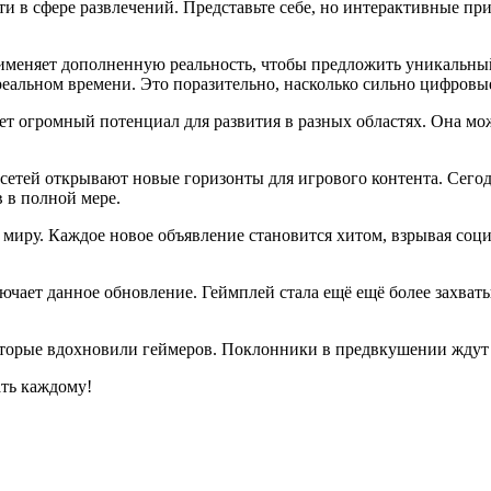
ти в сфере развлечений. Представьте себе, но интерактивные пр
рименяет дополненную реальность, чтобы предложить уникальны
реальном времени. Это поразительно, насколько сильно цифров
ет огромный потенциал для развития в разных областях. Она мо
сетей открывают новые горизонты для игрового контента. Сегодн
 в полной мере.
миру. Каждое новое объявление становится хитом, взрывая соци
лючает данное обновление. Геймплей стала ещё ещё более захва
которые вдохновили геймеров. Поклонники в предвкушении жду
ать каждому!