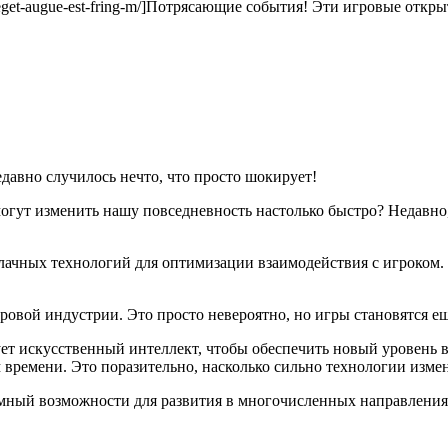
s-eget-augue-est-fring-m/]Потрясающие события! Эти игровые откр
едавно случилось нечто, что просто шокирует!
могут изменить нашу повседневность настолько быстро? Недавно
блачных технологий для оптимизации взаимодействия с игроком.
гровой индустрии. Это просто невероятно, но игры становятся 
ует искусственный интеллект, чтобы обеспечить новый уровень 
м времени. Это поразительно, насколько сильно технологии изм
мный возможности для развития в многочисленных направлениях