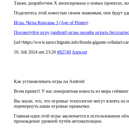
Также, разработчик X анонсировала о новых проектах, к
Поделитесь этой новостью своим знакомым, они будут у
Игра. Читы Корсары 3 (Age of Pirates)
Посоветуйте игру (android) игры онлайн играть бесплатн
[url=https://www.tarocchigratis.info/fionda-gigante-cellula
10. Juli 2024 um 23:20
#82749
Antwort
Как устанавливать игры на Android
Всем привет! У нас невероятная новость из мира гейминг
Вы знали, что, что игровые технологии могут влиять на
перевернуть наши игровые привычки.
Главная идея этой игры заключается в использовании об
прохождение уровней путём автоматизации.