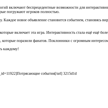
логий включают беспрецедентные возможности для интерактивны
орые погружают игроков полностью.
. Каждое новое объявление становится событием, становясь вир
которые включает эта игра. Интерактивность стала ещё ещё боле
е, которые поразили фанатов. Поклонники с огромным интересо
ть каждому!
&wr_id=11922]Потрясающие события[/url] 3215d1d