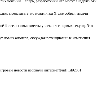
риключений. Теперь, разработчики игр могут внедрять эти
лько представьте, но новая игра X уже собрал тысячи
ё более, а новые квесты увлекают с первых секунд. Это
ут новых анонсов, обсуждая потенциальные изменения.
игровые новости взорвали интернет![/url] 1d92081