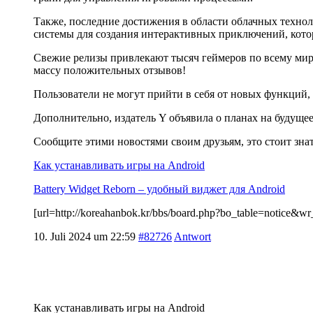
Также, последние достижения в области облачных техно
системы для создания интерактивных приключений, кот
Свежие релизы привлекают тысяч геймеров по всему миру
массу положительных отзывов!
Пользователи не могут прийти в себя от новых функций, 
Дополнительно, издатель Y объявила о планах на будуще
Сообщите этими новостями своим друзьям, это стоит зна
Как устанавливать игры на Android
Battery Widget Reborn – удобный виджет для Android
[url=http://koreahanbok.kr/bbs/board.php?bo_table=notice
10. Juli 2024 um 22:59
#82726
Antwort
Как устанавливать игры на Android