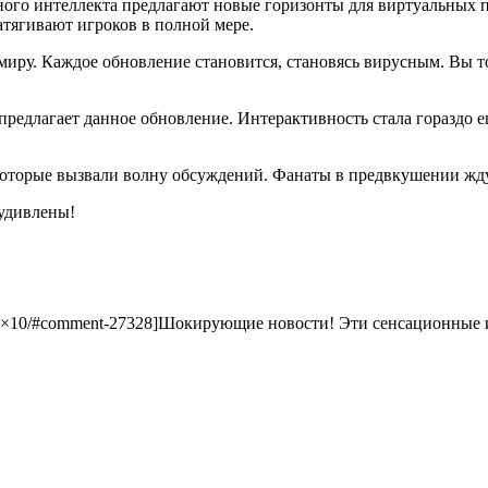
ного интеллекта предлагают новые горизонты для виртуальных п
атягивают игроков в полной мере.
иру. Каждое обновление становится, становясь вирусным. Вы то
редлагает данное обновление. Интерактивность стала гораздо ещ
 которые вызвали волну обсуждений. Фанаты в предвкушении жд
 удивлены!
0mg-1×10/#comment-27328]Шокирующие новости! Эти сенсационные 