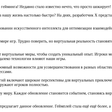
а гейминга! Недавно стало известно нечто, что просто шокирует!
на нашу жизнь настолько быстро? На днях, разработчик X предс
зовании искусственного интеллекта для оптимизации взаимодейс
 мире игр. Трудно поверить, но виртуальная реальность станов
ет виртуальные миры, чтобы создать уникальный опыт. Игроки м
 далеко технологии влияют наши игры.
ромный возможности для усовершенствования в разных областях.
ессами.
огий включают широкие перспективы для виртуальных приключен
гружают игроков полностью.
у миру. Каждое обновление становится событием, становясь вир
редлагает данное обновление. Геймплей стала ещё ещё более, а