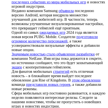
последних событиях из мира мобильных игр
и новостях
игровой индустрии.
Недавно компания Samsung
объявила
последнюю
версию Android, которая внедрила множество
улучшений для любителей игр. В частности, теперь
возможны улучшенные визуализированные настройки,
что превращает геймплей ещё приятным.
Одной из самых
ожидаемых игр
2024 года является
новая версия PUBG Mobile. Создатели
подготовили
огромное количество персонажей
, а также
усовершенствовали визуальные эффекты и добавили
новые опции.
Значимым новостью стало объявление разработки
от
компании NetEase. Имя игры пока держится в секрете,
но источники сообщают, что это будет захватывающий
экшен
с кооперативным геймплеем.
Для фанатов мобильных
стратегий
есть отличная
новость – в ближайшее время выйдет последнее
обновление для Rise of Kingdoms. В
этом обновлении
команда
представили новых героев
, а также добавили
новые режимы.
Сфера мобильных игр постоянно развивается, и каждую
неделю появляются интересные релизы. Следите за
нашими новостями, чтобы не пропустить о новейших
играх и новостях индустрии.