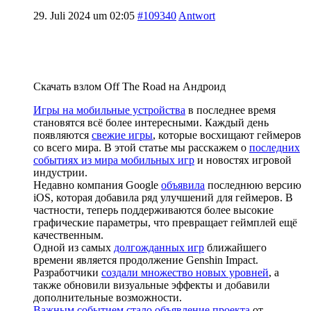
29. Juli 2024 um 02:05
#109340
Antwort
Скачать взлом Off The Road на Андроид
Игры на мобильные устройства
в последнее время
становятся всё более интересными. Каждый день
появляются
свежие игры
, которые восхищают геймеров
со всего мира. В этой статье мы расскажем о
последних
событиях из мира мобильных игр
и новостях игровой
индустрии.
Недавно компания Google
объявила
последнюю версию
iOS, которая добавила ряд улучшений для геймеров. В
частности, теперь поддерживаются более высокие
графические параметры, что превращает геймплей ещё
качественным.
Одной из самых
долгожданных игр
ближайшего
времени является продолжение Genshin Impact.
Разработчики
создали множество новых уровней
, а
также обновили визуальные эффекты и добавили
дополнительные возможности.
Важным событием стало объявление проекта
от