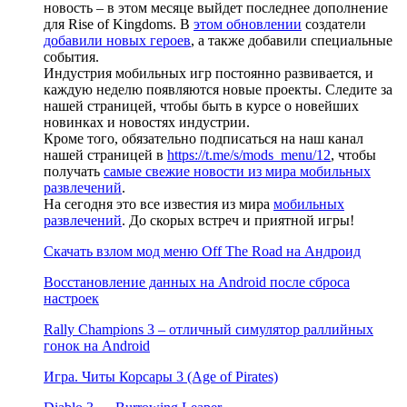
новость – в этом месяце выйдет последнее дополнение
для Rise of Kingdoms. В
этом обновлении
создатели
добавили новых героев
, а также добавили специальные
события.
Индустрия мобильных игр постоянно развивается, и
каждую неделю появляются новые проекты. Следите за
нашей страницей, чтобы быть в курсе о новейших
новинках и новостях индустрии.
Кроме того, обязательно подписаться на наш канал
нашей страницей в
https://t.me/s/mods_menu/12
, чтобы
получать
самые свежие новости из мира мобильных
развлечений
.
На сегодня это все известия из мира
мобильных
развлечений
. До скорых встреч и приятной игры!
Скачать взлом мод меню Off The Road на Андроид
Восстановление данных на Android после сброса
настроек
Rally Champions 3 – отличный симулятор раллийных
гонок на Android
Игра. Читы Корсары 3 (Age of Pirates)