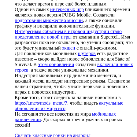
что делает время в игре ещё более плавным.
Одной из самых
интересных игр
ближайшего времени
является новая версия PUBG Mobile. Создатели
подготовили множество миссий
, а также обновили
графику и внедрили дополнительные функции.
Интересным событием в игровой индустрии стало
представление новой игры
от компании Supercell. Имя
разработки пока не объявлено, но утечки сообщают, что
это будет уникальный
экшен
с онлайн-режимом.
Для поклонников мобильных
шутеров
есть радостное
известие – скоро выйдет новое обновление для State of
Survival. В
этом обновлении
создатели
включили новых
героев
, а также ввели уникальные механики.
Индустрия мобильных игр динамично меняется, и
каждый месяц выходят интересные релизы. Следите за
нашей страницей, чтобы узнать первыми о новейших
играх и новостях индустрии.
Кроме того, стоит следить за нашими новостями в
https://t.me/s/mods_menu/7
, чтобы видеть
актуальные
обновления из мира игр
.
На сегодня это все известия из мира
мобильных
развлечений
. До скорых встреч и удачных игровых
сессий!
Скачать классные гонки на андроид