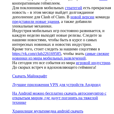
кооперативным геймплеем.
Для поклонников мобильных
стратегий
есть прекрасная
новость – в этом месяце выйдет долгожданное
дополнение для Clash of Clans. В
новой версии
команда
представили новые здания
, а также добавили
уникальные механики.
Индустрия мобильных игр постоянно развивается, и
каждую неделю выходят новые релизы. Следите за
нашими новостями, чтобы быть в курсе о самых
интересных новинках и новостях индустрии.
Кроме того, стоит следить за нашими соцсетями в
https://vk.com/club226169585
, чтобы знать
самые свежие
новинки из мира мобильных развлечений
.
На сегодня это все события из мира
игровой индустрии
.
До скорых встреч и вдохновляющего гейминга!
Скачать Майнкрафт
Лучшие приложения VPN для устройств Андроид
На Android можно бесплатно скачать автосимулятор с
открытым миром, где дадут погонять на тяжелой
технике
Хранилище мультимедиа android скачать