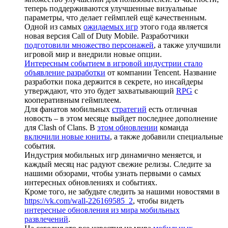
теперь поддерживаются улучшенные визуальные
параметры, что делает геймплей ещё качественным.
Одной из самых
ожидаемых игр
этого года является
новая версия Call of Duty Mobile. Разработчики
подготовили множество персонажей
, а также улучшили
игровой мир и внедрили новые опции.
Интересным событием в игровой индустрии стало
объявление разработки
от компании Tencent. Название
разработки пока держится в секрете, но инсайдеры
утверждают, что это будет захватывающий
RPG
с
кооперативным геймплеем.
Для фанатов мобильных
стратегий
есть отличная
новость – в этом месяце выйдет последнее дополнение
для Clash of Clans. В
этом обновлении
команда
включили новые юниты
, а также добавили специальные
события.
Индустрия мобильных игр динамично меняется, и
каждый месяц нас радуют свежие релизы. Следите за
нашими обзорами, чтобы узнать первыми о самых
интересных обновлениях и событиях.
Кроме того, не забудьте следить за нашими новостями в
https://vk.com/wall-226169585_2
, чтобы видеть
интересные обновления из мира мобильных
развлечений
.