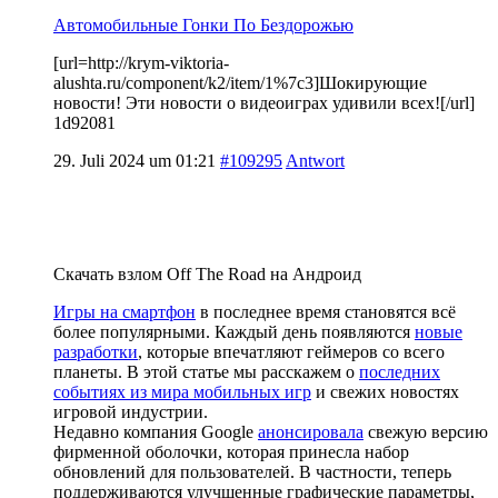
Автомобильные Гонки По Бездорожью
[url=http://krym-viktoria-
alushta.ru/component/k2/item/1%7c3]Шокирующие
новости! Эти новости о видеоиграх удивили всех![/url]
1d92081
29. Juli 2024 um 01:21
#109295
Antwort
Скачать взлом Off The Road на Андроид
Игры на смартфон
в последнее время становятся всё
более популярными. Каждый день появляются
новые
разработки
, которые впечатляют геймеров со всего
планеты. В этой статье мы расскажем о
последних
событиях из мира мобильных игр
и свежих новостях
игровой индустрии.
Недавно компания Google
анонсировала
свежую версию
фирменной оболочки, которая принесла набор
обновлений для пользователей. В частности, теперь
поддерживаются улучшенные графические параметры,