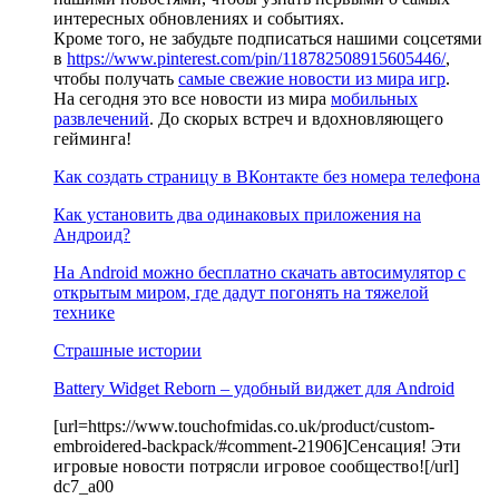
интересных обновлениях и событиях.
Кроме того, не забудьте подписаться нашими соцсетями
в
https://www.pinterest.com/pin/118782508915605446/
,
чтобы получать
самые свежие новости из мира игр
.
На сегодня это все новости из мира
мобильных
развлечений
. До скорых встреч и вдохновляющего
гейминга!
Как создать страницу в ВКонтакте без номера телефона
Как установить два одинаковых приложения на
Андроид?
На Android можно бесплатно скачать автосимулятор с
открытым миром, где дадут погонять на тяжелой
технике
Страшные истории
Battery Widget Reborn – удобный виджет для Android
[url=https://www.touchofmidas.co.uk/product/custom-
embroidered-backpack/#comment-21906]Сенсация! Эти
игровые новости потрясли игровое сообщество![/url]
dc7_a00