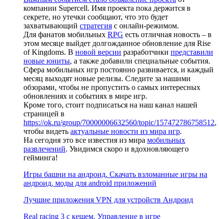
компании Supercell. Имя проекта пока держится в
секрете, но утечки сообщают, что это будет
захватывающий
стратегия
с онлайн-режимом.
Для фанатов мобильных
RPG
есть отличная новость – в
этом месяце выйдет долгожданное обновление для Rise
of Kingdoms. В
новой версии
разработчики
представили
новые юниты
, а также добавили специальные события.
Сфера мобильных игр постоянно развивается, и каждый
месяц выходят новые релизы. Следите за нашими
обзорами, чтобы не пропустить о самых интересных
обновлениях и событиях в мире игр.
Кроме того, стоит подписаться на наш канал нашей
страницей в
https://ok.ru/group/70000006632560/topic/157472786758512
,
чтобы видеть
актуальные новости из мира игр
.
На сегодня это все известия из мира
мобильных
развлечений
. Увидимся скоро и вдохновляющего
гейминга!
Игры башни на андроид. Скачать взломанные игры на
андроид, моды для android приложений
Лучшие приложения VPN для устройств Андроид
Real racing 3 c кешем. Управление в игре