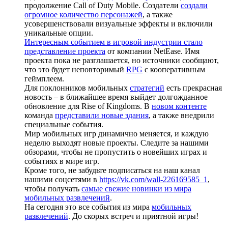
продолжение Call of Duty Mobile. Создатели
создали
огромное количество персонажей
, а также
усовершенствовали визуальные эффекты и включили
уникальные опции.
Интересным событием в игровой индустрии стало
представление проекта
от компании NetEase. Имя
проекта пока не разглашается, но источники сообщают,
что это будет неповторимый
RPG
с кооперативным
геймплеем.
Для поклонников мобильных
стратегий
есть прекрасная
новость – в ближайшее время выйдет долгожданное
обновление для Rise of Kingdoms. В
новом контенте
команда
представили новые здания
, а также внедрили
специальные события.
Мир мобильных игр динамично меняется, и каждую
неделю выходят новые проекты. Следите за нашими
обзорами, чтобы не пропустить о новейших играх и
событиях в мире игр.
Кроме того, не забудьте подписаться на наш канал
нашими соцсетями в
https://vk.com/wall-226169585_1
,
чтобы получать
самые свежие новинки из мира
мобильных развлечений
.
На сегодня это все события из мира
мобильных
развлечений
. До скорых встреч и приятной игры!