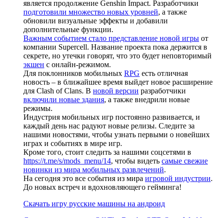
является продолжение Genshin Impact. Разработчики
подготовили множество новых уровней
, а также
обновили визуальные эффекты и добавили
дополнительные функции.
Важным событием стало представление новой игры
от
компании Supercell. Название проекта пока держится в
секрете, но утечки говорят, что это будет неповторимый
экшен
с онлайн-режимом.
Для поклонников мобильных
RPG
есть отличная
новость – в ближайшее время выйдет новое расширение
для Clash of Clans. В
новой версии
разработчики
включили новые здания
, а также внедрили новые
режимы.
Индустрия мобильных игр постоянно развивается, и
каждый день нас радуют новые релизы. Следите за
нашими новостями, чтобы узнать первыми о новейших
играх и событиях в мире игр.
Кроме того, стоит следить за нашими соцсетями в
https://t.me/s/mods_menu/14
, чтобы видеть
самые свежие
новинки из мира мобильных развлечений
.
На сегодня это все события из мира
игровой индустрии
.
До новых встреч и вдохновляющего гейминга!
Скачать игру русские машины на андроид