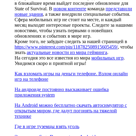
в ближайшее время выйдет последнее обновление для
State of Survival. В
новом контенте
команда
представили
новые здания
, а также внедрили специальные события.
Сфера мобильных игр не стоит на месте, и каждый
месяц выходят интересные проекты. Следите за нашими
новостями, чтобы узнать первыми о новейших
обновлениях и событиях в мире игр.
Кроме того, не забудьте следить за нашей страницей в
https://www.pinterest.com/pin/118782508915605459/
, чтобы
знать
актуальные новости из мира гейминга
.
На сегодня это все известия из мира
мобильных игр
.
Увидимся скоро и приятной игры!
Как взломать игры на деньги телефоне. Взлом онлайн
игр на телефоне
На андроиде постоянно выскакивает ошибка
приложения system
На Android можно бесплатно скачать автосимулятор с
открытым миром, где дадут погонять на тяжелой
технике
Где в игре туземцы взять уголь