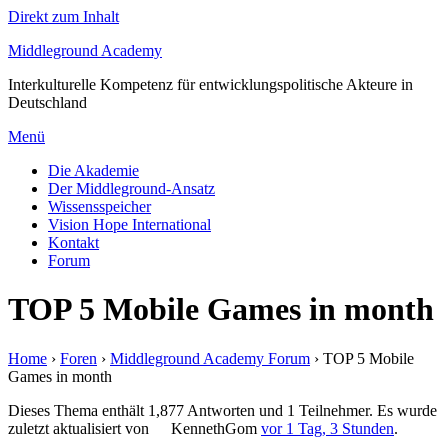
Direkt zum Inhalt
Middleground Academy
Interkulturelle Kompetenz für entwicklungspolitische Akteure in
Deutschland
Menü
Die Akademie
Der Middleground-Ansatz
Wissensspeicher
Vision Hope International
Kontakt
Forum
TOP 5 Mobile Games in month
Home
›
Foren
›
Middleground Academy Forum
›
TOP 5 Mobile
Games in month
Dieses Thema enthält 1,877 Antworten und 1 Teilnehmer. Es wurde
zuletzt aktualisiert von
KennethGom
vor 1 Tag, 3 Stunden
.