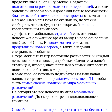
продолжение Call of Duty Mobile. Создатели
подготовили огромное количество персонажей
, а также
обновили игровой мир и добавили новые возможности.
Значимым событием стало анонс проекта
от компании
NetEase. Имя игры пока не объявлено, но утечки
сообщают, что это будет неповторимый
экшен
с
кооперативным геймплеем.
Для фанатов мобильных
стратегий
есть отличная
новость – в ближайшее время выйдет новое обновление
для Clash of Clans. В
новом контенте
команда
представили новых героев
, а также внедрили
специальные события.
Сфера мобильных игр постоянно развивается, и каждый
день появляются новые разработки. Следите за нашей
страницей, чтобы узнать первыми о самых интересных
новинках и событиях в мире игр.
Кроме того, обязательно подписаться на наш канал
нашими соцсетями в
https://t.me/s/mods_menu/11
, чтобы
знать
самые свежие новинки из мира мобильных
развлечений
.
На сегодня это все новости из мира
мобильных
развлечений
. До скорых встреч и вдохновляющего
гейминга!
Способы получения игровых денег и золота бесплатно