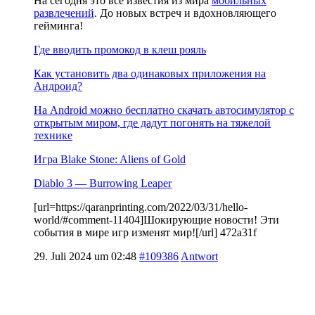
На сегодня это все известия из мира
мобильных
развлечений
. До новых встреч и вдохновляющего
гейминга!
Где вводить промокод в клеш рояль
Как установить два одинаковых приложения на
Андроид?
На Android можно бесплатно скачать автосимулятор с
открытым миром, где дадут погонять на тяжелой
технике
Игра Blake Stone: Aliens of Gold
Diablo 3 — Burrowing Leaper
[url=https://qaranprinting.com/2022/03/31/hello-
world/#comment-11404]Шокирующие новости! Эти
события в мире игр изменят мир![/url] 472a31f
29. Juli 2024 um 02:48
#109386
Antwort