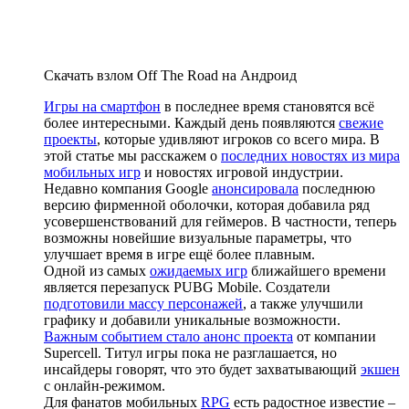
Скачать взлом Off The Road на Андроид
Игры на смартфон
в последнее время становятся всё
более интересными. Каждый день появляются
свежие
проекты
, которые удивляют игроков со всего мира. В
этой статье мы расскажем о
последних новостях из мира
мобильных игр
и новостях игровой индустрии.
Недавно компания Google
анонсировала
последнюю
версию фирменной оболочки, которая добавила ряд
усовершенствований для геймеров. В частности, теперь
возможны новейшие визуальные параметры, что
улучшает время в игре ещё более плавным.
Одной из самых
ожидаемых игр
ближайшего времени
является перезапуск PUBG Mobile. Создатели
подготовили массу персонажей
, а также улучшили
графику и добавили уникальные возможности.
Важным событием стало анонс проекта
от компании
Supercell. Титул игры пока не разглашается, но
инсайдеры говорят, что это будет захватывающий
экшен
с онлайн-режимом.
Для фанатов мобильных
RPG
есть радостное известие –