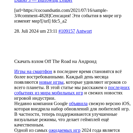
Diablo 3 — Burrowing Leaper
[url=https://cocoandsatin.com/2021/07/16/sample-
3/#comment-4828]Сенсация! Эти события в мире игр
изменят мир![/url] fdc5_a2
28. Juli 2024 um 23:11
#109157
Antwort
Скачать взлом Off The Road на Андроид
Игры на смартфон
в последнее время становятся всё
более востребованными. Каждый день месяца
появляются
новые игры
, которые удивляют игроков со
всего планеты. В этой статье мы расскажем о
последних
событиях из мира мобильных игр
и свежих новостях
игровой индустрии.
Недавно компания Google
объявила
свежую версию iOS,
которая внедрила набор обновлений для любителей игр.
В частности, теперь поддерживаются улучшенные
визуальные режимы, что делает геймплей ещё
качественным.
Одной из самых
ожидаемых игр
2024 года является