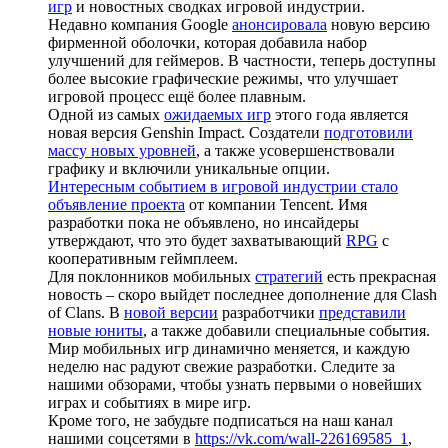
игр
и новостных сводках игровой индустрии.
Недавно компания Google
анонсировала
новую версию
фирменной оболочки, которая добавила набор
улучшений для геймеров. В частности, теперь доступны
более высокие графические режимы, что улучшает
игровой процесс ещё более плавным.
Одной из самых
ожидаемых игр
этого года является
новая версия Genshin Impact. Создатели
подготовили
массу новых уровней
, а также усовершенствовали
графику и включили уникальные опции.
Интересным событием в игровой индустрии стало
объявление проекта
от компании Tencent. Имя
разработки пока не объявлено, но инсайдеры
утверждают, что это будет захватывающий
RPG
с
кооперативным геймплеем.
Для поклонников мобильных
стратегий
есть прекрасная
новость – скоро выйдет последнее дополнение для Clash
of Clans. В
новой версии
разработчики
представили
новые юниты
, а также добавили специальные события.
Мир мобильных игр динамично меняется, и каждую
неделю нас радуют свежие разработки. Следите за
нашими обзорами, чтобы узнать первыми о новейших
играх и событиях в мире игр.
Кроме того, не забудьте подписаться на наш канал
нашими соцсетями в
https://vk.com/wall-226169585_1
,