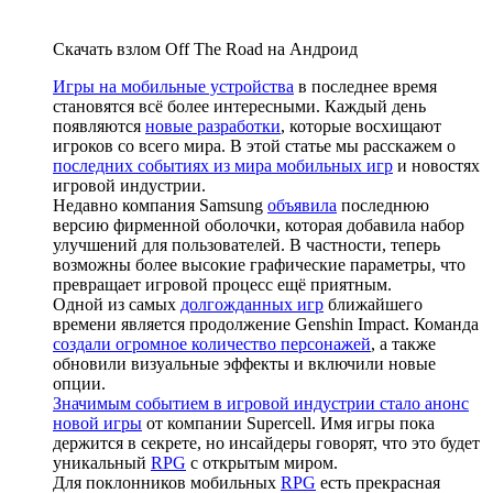
Скачать взлом Off The Road на Андроид
Игры на мобильные устройства
в последнее время
становятся всё более интересными. Каждый день
появляются
новые разработки
, которые восхищают
игроков со всего мира. В этой статье мы расскажем о
последних событиях из мира мобильных игр
и новостях
игровой индустрии.
Недавно компания Samsung
объявила
последнюю
версию фирменной оболочки, которая добавила набор
улучшений для пользователей. В частности, теперь
возможны более высокие графические параметры, что
превращает игровой процесс ещё приятным.
Одной из самых
долгожданных игр
ближайшего
времени является продолжение Genshin Impact. Команда
создали огромное количество персонажей
, а также
обновили визуальные эффекты и включили новые
опции.
Значимым событием в игровой индустрии стало анонс
новой игры
от компании Supercell. Имя игры пока
держится в секрете, но инсайдеры говорят, что это будет
уникальный
RPG
с открытым миром.
Для поклонников мобильных
RPG
есть прекрасная