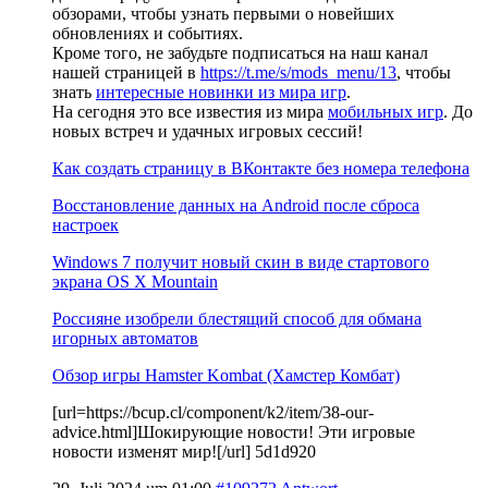
обзорами, чтобы узнать первыми о новейших
обновлениях и событиях.
Кроме того, не забудьте подписаться на наш канал
нашей страницей в
https://t.me/s/mods_menu/13
, чтобы
знать
интересные новинки из мира игр
.
На сегодня это все известия из мира
мобильных игр
. До
новых встреч и удачных игровых сессий!
Как создать страницу в ВКонтакте без номера телефона
Восстановление данных на Android после сброса
настроек
Windows 7 получит новый скин в виде стартового
экрана OS X Mountain
Россияне изобрели блестящий способ для обмана
игорных автоматов
Обзор игры Hamster Kombat (Хамстер Комбат)
[url=https://bcup.cl/component/k2/item/38-our-
advice.html]Шокирующие новости! Эти игровые
новости изменят мир![/url] 5d1d920