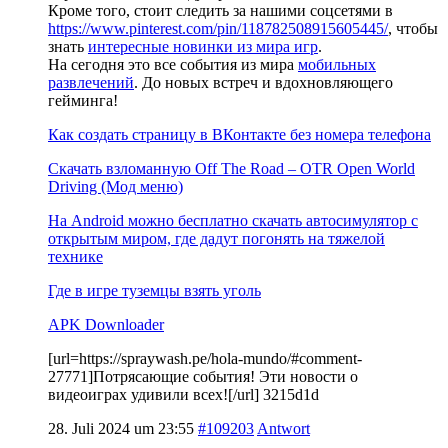
Кроме того, стоит следить за нашими соцсетями в
https://www.pinterest.com/pin/118782508915605445/
, чтобы
знать
интересные новинки из мира игр
.
На сегодня это все события из мира
мобильных
развлечений
. До новых встреч и вдохновляющего
гейминга!
Как создать страницу в ВКонтакте без номера телефона
Скачать взломанную Off The Road – OTR Open World
Driving (Мод меню)
На Android можно бесплатно скачать автосимулятор с
открытым миром, где дадут погонять на тяжелой
технике
Где в игре туземцы взять уголь
APK Downloader
[url=https://spraywash.pe/hola-mundo/#comment-
27771]Потрясающие события! Эти новости о
видеоиграх удивили всех![/url] 3215d1d
28. Juli 2024 um 23:55
#109203
Antwort