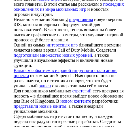
всего планеты. В этой статье мы расскажем о
последних
обновлениях из мира мобильных игр
и новостях
игровой индустрии.
Недавно компания Samsung
представила
новую версию
iOS, которая внедрила набор улучшений для
пользователей. В частности, теперь возможны более
высокие графические параметры, что улучшает игровой
процесс ещё более плавным.
Одной из самых
интересных игр
ближайшего времени
является новая версия Call of Duty Mobile. Создатели
подготовили множество новых уровней
, а также
улучшили визуальные эффекты и включили новые
функции.
Важным событием в игровой индустрии стало анонс
проекта
от компании Supercell. Имя проекта пока не
разглашается, но источники говорят, что это будет
уникальный
экшен
с кооперативным геймплеем.
Для поклонников мобильных
стратегий
есть прекрасная
новость – в ближайшее время выйдет новое обновление
для Rise of Kingdoms. В
новом контенте
разработчики
представили новые юниты
, а также внедрили
уникальные механики.
Сфера мобильных игр не стоит на месте, и каждую
неделю нас радуют интересные разработки. Следите за
нашими новостями, чтобы узнать первыми о самых