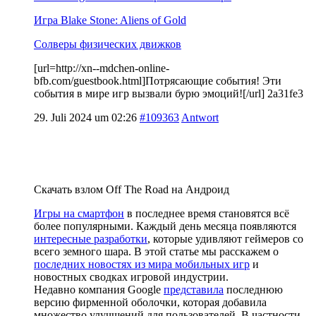
Игра Blake Stone: Aliens of Gold
Солверы физических движков
[url=http://xn--mdchen-online-
bfb.com/guestbook.html]Потрясающие события! Эти
события в мире игр вызвали бурю эмоций![/url] 2a31fe3
29. Juli 2024 um 02:26
#109363
Antwort
Скачать взлом Off The Road на Андроид
Игры на смартфон
в последнее время становятся всё
более популярными. Каждый день месяца появляются
интересные разработки
, которые удивляют геймеров со
всего земного шара. В этой статье мы расскажем о
последних новостях из мира мобильных игр
и
новостных сводках игровой индустрии.
Недавно компания Google
представила
последнюю
версию фирменной оболочки, которая добавила
множество улучшений для пользователей. В частности,