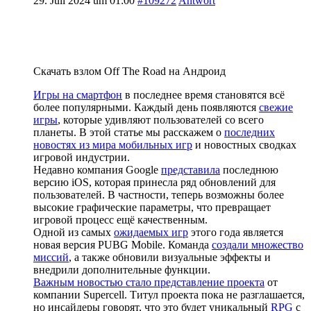
29. Juli 2024 um 01:00
#109272
Antwort
Скачать взлом Off The Road на Андроид
Игры на смартфон
в последнее время становятся всё
более популярными. Каждый день появляются
свежие
игры
, которые удивляют пользователей со всего
планеты. В этой статье мы расскажем о
последних
новостях из мира мобильных игр
и новостных сводках
игровой индустрии.
Недавно компания Google
представила
последнюю
версию iOS, которая принесла ряд обновлений для
пользователей. В частности, теперь возможны более
высокие графические параметры, что превращает
игровой процесс ещё качественным.
Одной из самых
ожидаемых игр
этого года является
новая версия PUBG Mobile. Команда
создали множество
миссий
, а также обновили визуальные эффекты и
внедрили дополнительные функции.
Важным новостью стало представление проекта
от
компании Supercell. Титул проекта пока не разглашается,
но инсайдеры говорят, что это будет уникальный
RPG
с