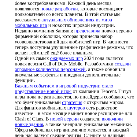
более востребованными. Каждый день месяца
появляются
новые разработки
, которые восхищают
пользователей со всего планеты. В этой статье мы
расскажем о
актуальных обновлениях из мира
мобильных игр
и новостях игровой индустрии.
Недавно компания Samsung
представила
новую версию
фирменной оболочки, которая принесла набор
усовершенствований для любителей игр. В частности,
теперь доступны улучшенные графические режимы, что
делает геймплей ещё более плавным.
Одной из самых
ожидаемых игр
2024 года является
новая версия Call of Duty Mobile. Разработчики
создали
огромное количество персонажей
, а также обновили
визуальные эффекты и внедрили дополнительные
функции.
Важным событием в игровой индустрии стало
представление новой игры
от компании Tencent. Титул
игры пока не разглашается, но инсайдеры сообщают, что
это будет уникальный
стратегия
с открытым миром.
Для фанатов мобильных
шутеров
есть радостное
известие – в этом месяце выйдет новое расширение для
Clash of Clans. В
новой версии
создатели
включили
новые здания
, а также внедрили уникальные механики.
Сфера мобильных игр динамично меняется, и каждый
день нас радуют свежие релизы. Следите за нашими