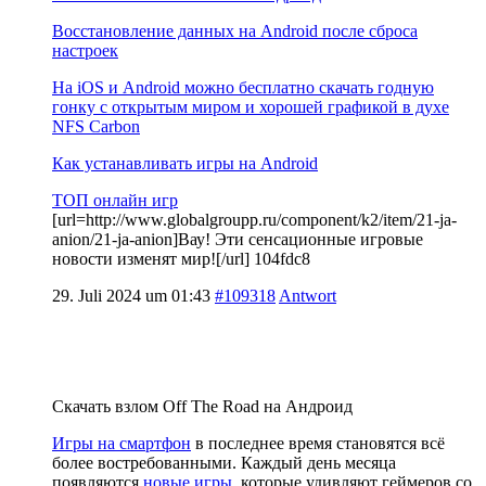
Восстановление данных на Android после сброса
настроек
На iOS и Android можно бесплатно скачать годную
гонку с открытым миром и хорошей графикой в духе
NFS Carbon
Как устанавливать игры на Android
ТОП онлайн игр
[url=http://www.globalgroupp.ru/component/k2/item/21-ja-
anion/21-ja-anion]Вау! Эти сенсационные игровые
новости изменят мир![/url] 104fdc8
29. Juli 2024 um 01:43
#109318
Antwort
Скачать взлом Off The Road на Андроид
Игры на смартфон
в последнее время становятся всё
более востребованными. Каждый день месяца
появляются
новые игры
, которые удивляют геймеров со