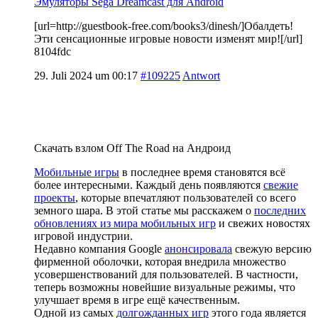
Эмуляторы Sega Dreamcast для Android
[url=http://guestbook-free.com/books3/dinesh/]Обалдеть!
Эти сенсационные игровые новости изменят мир![/url]
8104fdc
29. Juli 2024 um 00:17
#109225
Antwort
Скачать взлом Off The Road на Андроид
Мобильные игры
в последнее время становятся всё
более интересными. Каждый день появляются
свежие
проекты
, которые впечатляют пользователей со всего
земного шара. В этой статье мы расскажем о
последних
обновлениях из мира мобильных игр
и свежих новостях
игровой индустрии.
Недавно компания Google
анонсировала
свежую версию
фирменной оболочки, которая внедрила множество
усовершенствований для пользователей. В частности,
теперь возможны новейшие визуальные режимы, что
улучшает время в игре ещё качественным.
Одной из самых
долгожданных игр
этого года является