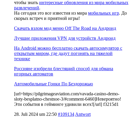
чтобы знать
интересные обновления из мира мобильных
развлечений
.
На сегодня это все известия из мира
мобильных игр
. До
скорых встреч и приятной игры!
Скачать взлом мод меню Off The Road на Андроид
Лучшие приложения VPN для устройств Андроид
На Android можно бесплатно скачать автосимулятор с
открытым миром, где дадут погонять на тяжелой
технике
Россияне изобрели блестящий способ для обмана
игорных автоматов
Автомобильные Гонки По Бездорожью
[url=https://pilgrimageaviation.com/vavada-casino-demo-
sloty-besplatno-chestnoe-3/#comment-6460]Невероятно!
Эти события в гейминге удивили всех![/url] f3215d1
28. Juli 2024 um 22:50
#109134
Antwort