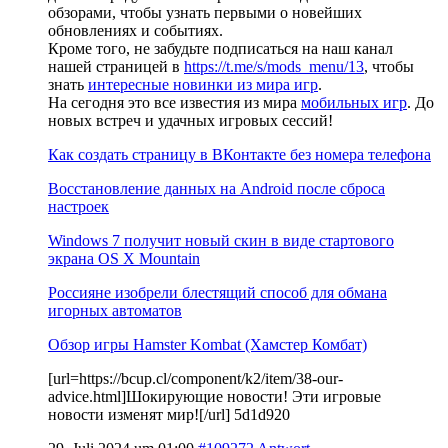
обзорами, чтобы узнать первыми о новейших
обновлениях и событиях.
Кроме того, не забудьте подписаться на наш канал
нашей страницей в
https://t.me/s/mods_menu/13
, чтобы
знать
интересные новинки из мира игр
.
На сегодня это все известия из мира
мобильных игр
. До
новых встреч и удачных игровых сессий!
Как создать страницу в ВКонтакте без номера телефона
Восстановление данных на Android после сброса
настроек
Windows 7 получит новый скин в виде стартового
экрана OS X Mountain
Россияне изобрели блестящий способ для обмана
игорных автоматов
Обзор игры Hamster Kombat (Хамстер Комбат)
[url=https://bcup.cl/component/k2/item/38-our-
advice.html]Шокирующие новости! Эти игровые
новости изменят мир![/url] 5d1d920