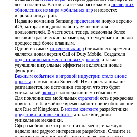
всего планеты. В этой статье мы расскажем о
последних
обновлениях из мира мобильных игр
и новостях
игровой индустрии.
Недавно компания Samsung
представила
новую версию
iOS, которая внедрила набор улучшений для
пользователей. В частности, теперь возможны более
высокие графические параметры, что улучшает игровой
процесс ещё более плавным.
Одной из самых
интересных игр
ближайшего времени
является новая версия Call of Duty Mobile. Создатели
подготовили множество новых уровней
, а также
улучшили визуальные эффекты и включили новые
функции.
Важным событием в игровой индустрии стало анонс
проекта
от компании Supercell. Имя проекта пока не
разглашается, но источники говорят, что это будет
уникальный
экшен
с кооперативным геймплеем.
Для поклонников мобильных
стратегий
есть прекрасная
новость – в ближайшее время выйдет новое обновление
для Rise of Kingdoms. В
новом контенте
разработчики
представили новые юниты
, а также внедрили
уникальные механики.
Сфера мобильных игр не стоит на месте, и каждую
неделю нас радуют интересные разработки. Следите за
нашими новостями, чтобы узнать первыми о самых