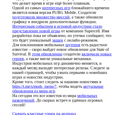
что делает время в игре ещё более плавным.
Одной из самых
интересных игр
ближайшего времени
является новая версия PUBG Mobile. Создатели
подготовили множество миссий
, а также обновили
графику и внедрили дополнительные функции.
Интересным событием в игровой индустрии стало
представление новой игры
от компании Supercell. Имя
разработки пока не объявлено, но утечки сообщают, что
это будет уникальный
экшен
с онлайн-режимом.
Для поклонников мобильных
шутеров
есть радостное
известие – скоро выйдет новое обновление для State of
Survival. В
этом обновлении
создатели
включили новых
героев
, а также ввели уникальные механики.
Индустрия мобильных игр динамично меняется, и
каждый месяц выходят интересные релизы. Следите за
нашей страницей, чтобы узнать первыми о новейших
играх и новостях индустрии.
Кроме того, стоит следить за нашими новостями в
https://t.me/s/mods_menu/7
, чтобы видеть
актуальные
обновления из мира игр
.
На сегодня это все известия из мира
мобильных
развлечений
. До скорых встреч и удачных игровых
сессий!
Скачать классные гонки на андроид