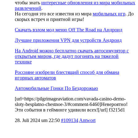
чтобы знать
интересные обновления из мира мобильных
развлечений
.
На сегодня это все известия из мира
мобильных игр
. До
скорых встреч и приятной игры!
Скачать взлом мод меню Off The Road на Андроид
Лучшие приложения VPN для устройств Андроид
На Android можно бесплатно скачать автосимулятор с
открытым миром, где дадут погонять на тяжелой
технике
Россияне изобрели блестящий способ для обмана
игорных автоматов
Автомобильные Гонки По Бездорожью
[url=https://pilgrimageaviation.com/vavada-casino-demo-
sloty-besplatno-chestnoe-3/#comment-6460]Невероятно!
Эти события в гейминге удивили всех![/url] f3215d1
28. Juli 2024 um 22:50
#109134
Antwort