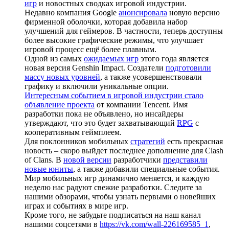
игр
и новостных сводках игровой индустрии.
Недавно компания Google
анонсировала
новую версию
фирменной оболочки, которая добавила набор
улучшений для геймеров. В частности, теперь доступны
более высокие графические режимы, что улучшает
игровой процесс ещё более плавным.
Одной из самых
ожидаемых игр
этого года является
новая версия Genshin Impact. Создатели
подготовили
массу новых уровней
, а также усовершенствовали
графику и включили уникальные опции.
Интересным событием в игровой индустрии стало
объявление проекта
от компании Tencent. Имя
разработки пока не объявлено, но инсайдеры
утверждают, что это будет захватывающий
RPG
с
кооперативным геймплеем.
Для поклонников мобильных
стратегий
есть прекрасная
новость – скоро выйдет последнее дополнение для Clash
of Clans. В
новой версии
разработчики
представили
новые юниты
, а также добавили специальные события.
Мир мобильных игр динамично меняется, и каждую
неделю нас радуют свежие разработки. Следите за
нашими обзорами, чтобы узнать первыми о новейших
играх и событиях в мире игр.
Кроме того, не забудьте подписаться на наш канал
нашими соцсетями в
https://vk.com/wall-226169585_1
,