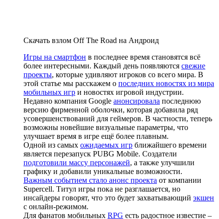
Скачать взлом Off The Road на Андроид
Игры на смартфон
в последнее время становятся всё
более интересными. Каждый день появляются
свежие
проекты
, которые удивляют игроков со всего мира. В
этой статье мы расскажем о
последних новостях из мира
мобильных игр
и новостях игровой индустрии.
Недавно компания Google
анонсировала
последнюю
версию фирменной оболочки, которая добавила ряд
усовершенствований для геймеров. В частности, теперь
возможны новейшие визуальные параметры, что
улучшает время в игре ещё более плавным.
Одной из самых
ожидаемых игр
ближайшего времени
является перезапуск PUBG Mobile. Создатели
подготовили массу персонажей
, а также улучшили
графику и добавили уникальные возможности.
Важным событием стало анонс проекта
от компании
Supercell. Титул игры пока не разглашается, но
инсайдеры говорят, что это будет захватывающий
экшен
с онлайн-режимом.
Для фанатов мобильных
RPG
есть радостное известие –