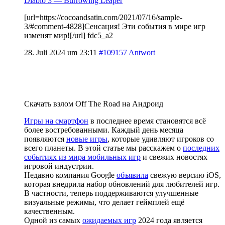
Diablo 3 — Burrowing Leaper
[url=https://cocoandsatin.com/2021/07/16/sample-
3/#comment-4828]Сенсация! Эти события в мире игр
изменят мир![/url] fdc5_a2
28. Juli 2024 um 23:11
#109157
Antwort
Скачать взлом Off The Road на Андроид
Игры на смартфон
в последнее время становятся всё
более востребованными. Каждый день месяца
появляются
новые игры
, которые удивляют игроков со
всего планеты. В этой статье мы расскажем о
последних
событиях из мира мобильных игр
и свежих новостях
игровой индустрии.
Недавно компания Google
объявила
свежую версию iOS,
которая внедрила набор обновлений для любителей игр.
В частности, теперь поддерживаются улучшенные
визуальные режимы, что делает геймплей ещё
качественным.
Одной из самых
ожидаемых игр
2024 года является