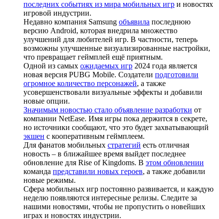
последних событиях из мира мобильных игр
и новостях
игровой индустрии.
Недавно компания Samsung
объявила
последнюю
версию Android, которая внедрила множество
улучшений для любителей игр. В частности, теперь
возможны улучшенные визуализированные настройки,
что превращает геймплей ещё приятным.
Одной из самых
ожидаемых игр
2024 года является
новая версия PUBG Mobile. Создатели
подготовили
огромное количество персонажей
, а также
усовершенствовали визуальные эффекты и добавили
новые опции.
Значимым новостью стало объявление разработки
от
компании NetEase. Имя игры пока держится в секрете,
но источники сообщают, что это будет захватывающий
экшен
с кооперативным геймплеем.
Для фанатов мобильных
стратегий
есть отличная
новость – в ближайшее время выйдет последнее
обновление для Rise of Kingdoms. В
этом обновлении
команда
представили новых героев
, а также добавили
новые режимы.
Сфера мобильных игр постоянно развивается, и каждую
неделю появляются интересные релизы. Следите за
нашими новостями, чтобы не пропустить о новейших
играх и новостях индустрии.