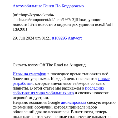
Автомобильные Гонки По Бездорожью
[url=http://krym-viktoria-
alushta.ru/component/k2/item/1%7c3]Шокирующие
новости! Эти новости о видеоиграх удивили всех![/url]
1d92081
29. Juli 2024 um 01:21
#109295
Antwort
Скачать взлом Off The Road на Андроид
Игры на смартфон
в последнее время становятся всё
более популярными. Каждый день появляются
новые
разработки
, которые впечатляют геймеров со всего
планеты. В этой статье мы расскажем о
последних
событиях из мира мобильных игр
и свежих новостях
игровой индустрии.
Недавно компания Google
анонсировала
свежую версию
фирменной оболочки, которая принесла набор
обновлений для пользователей. В частности, теперь
поддерживаются улучшенные графические параметры,