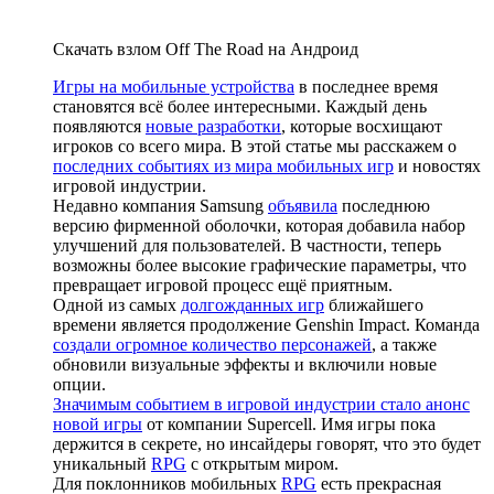
Скачать взлом Off The Road на Андроид
Игры на мобильные устройства
в последнее время
становятся всё более интересными. Каждый день
появляются
новые разработки
, которые восхищают
игроков со всего мира. В этой статье мы расскажем о
последних событиях из мира мобильных игр
и новостях
игровой индустрии.
Недавно компания Samsung
объявила
последнюю
версию фирменной оболочки, которая добавила набор
улучшений для пользователей. В частности, теперь
возможны более высокие графические параметры, что
превращает игровой процесс ещё приятным.
Одной из самых
долгожданных игр
ближайшего
времени является продолжение Genshin Impact. Команда
создали огромное количество персонажей
, а также
обновили визуальные эффекты и включили новые
опции.
Значимым событием в игровой индустрии стало анонс
новой игры
от компании Supercell. Имя игры пока
держится в секрете, но инсайдеры говорят, что это будет
уникальный
RPG
с открытым миром.
Для поклонников мобильных
RPG
есть прекрасная