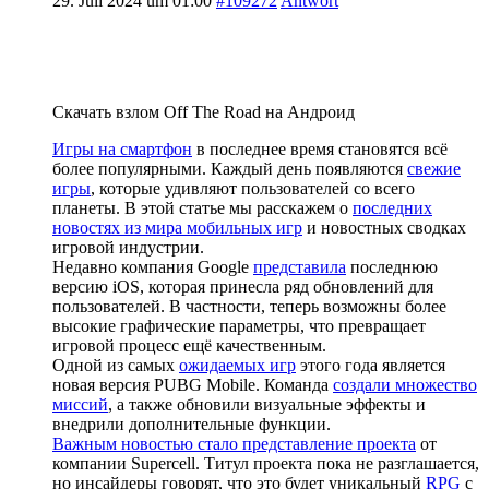
29. Juli 2024 um 01:00
#109272
Antwort
Скачать взлом Off The Road на Андроид
Игры на смартфон
в последнее время становятся всё
более популярными. Каждый день появляются
свежие
игры
, которые удивляют пользователей со всего
планеты. В этой статье мы расскажем о
последних
новостях из мира мобильных игр
и новостных сводках
игровой индустрии.
Недавно компания Google
представила
последнюю
версию iOS, которая принесла ряд обновлений для
пользователей. В частности, теперь возможны более
высокие графические параметры, что превращает
игровой процесс ещё качественным.
Одной из самых
ожидаемых игр
этого года является
новая версия PUBG Mobile. Команда
создали множество
миссий
, а также обновили визуальные эффекты и
внедрили дополнительные функции.
Важным новостью стало представление проекта
от
компании Supercell. Титул проекта пока не разглашается,
но инсайдеры говорят, что это будет уникальный
RPG
с