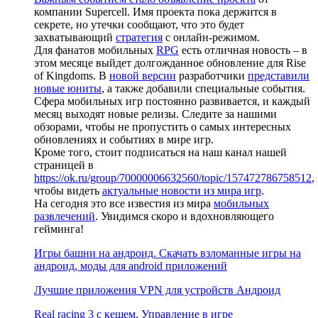
компании Supercell. Имя проекта пока держится в
секрете, но утечки сообщают, что это будет
захватывающий
стратегия
с онлайн-режимом.
Для фанатов мобильных
RPG
есть отличная новость – в
этом месяце выйдет долгожданное обновление для Rise
of Kingdoms. В
новой версии
разработчики
представили
новые юниты
, а также добавили специальные события.
Сфера мобильных игр постоянно развивается, и каждый
месяц выходят новые релизы. Следите за нашими
обзорами, чтобы не пропустить о самых интересных
обновлениях и событиях в мире игр.
Кроме того, стоит подписаться на наш канал нашей
страницей в
https://ok.ru/group/70000006632560/topic/157472786758512
,
чтобы видеть
актуальные новости из мира игр
.
На сегодня это все известия из мира
мобильных
развлечений
. Увидимся скоро и вдохновляющего
гейминга!
Игры башни на андроид. Скачать взломанные игры на
андроид, моды для android приложений
Лучшие приложения VPN для устройств Андроид
Real racing 3 c кешем. Управление в игре