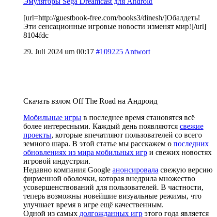
Эмуляторы Sega Dreamcast для Android
[url=http://guestbook-free.com/books3/dinesh/]Обалдеть!
Эти сенсационные игровые новости изменят мир![/url]
8104fdc
29. Juli 2024 um 00:17
#109225
Antwort
Скачать взлом Off The Road на Андроид
Мобильные игры
в последнее время становятся всё
более интересными. Каждый день появляются
свежие
проекты
, которые впечатляют пользователей со всего
земного шара. В этой статье мы расскажем о
последних
обновлениях из мира мобильных игр
и свежих новостях
игровой индустрии.
Недавно компания Google
анонсировала
свежую версию
фирменной оболочки, которая внедрила множество
усовершенствований для пользователей. В частности,
теперь возможны новейшие визуальные режимы, что
улучшает время в игре ещё качественным.
Одной из самых
долгожданных игр
этого года является