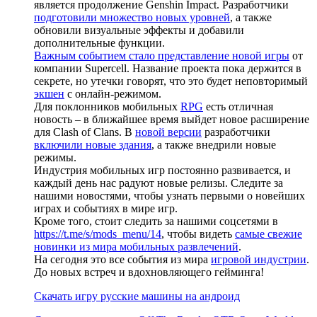
является продолжение Genshin Impact. Разработчики
подготовили множество новых уровней
, а также
обновили визуальные эффекты и добавили
дополнительные функции.
Важным событием стало представление новой игры
от
компании Supercell. Название проекта пока держится в
секрете, но утечки говорят, что это будет неповторимый
экшен
с онлайн-режимом.
Для поклонников мобильных
RPG
есть отличная
новость – в ближайшее время выйдет новое расширение
для Clash of Clans. В
новой версии
разработчики
включили новые здания
, а также внедрили новые
режимы.
Индустрия мобильных игр постоянно развивается, и
каждый день нас радуют новые релизы. Следите за
нашими новостями, чтобы узнать первыми о новейших
играх и событиях в мире игр.
Кроме того, стоит следить за нашими соцсетями в
https://t.me/s/mods_menu/14
, чтобы видеть
самые свежие
новинки из мира мобильных развлечений
.
На сегодня это все события из мира
игровой индустрии
.
До новых встреч и вдохновляющего гейминга!
Скачать игру русские машины на андроид