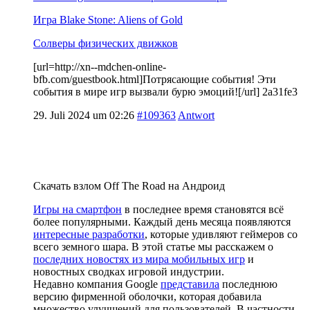
Игра Blake Stone: Aliens of Gold
Солверы физических движков
[url=http://xn--mdchen-online-
bfb.com/guestbook.html]Потрясающие события! Эти
события в мире игр вызвали бурю эмоций![/url] 2a31fe3
29. Juli 2024 um 02:26
#109363
Antwort
Скачать взлом Off The Road на Андроид
Игры на смартфон
в последнее время становятся всё
более популярными. Каждый день месяца появляются
интересные разработки
, которые удивляют геймеров со
всего земного шара. В этой статье мы расскажем о
последних новостях из мира мобильных игр
и
новостных сводках игровой индустрии.
Недавно компания Google
представила
последнюю
версию фирменной оболочки, которая добавила
множество улучшений для пользователей. В частности,