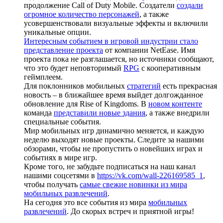
продолжение Call of Duty Mobile. Создатели
создали
огромное количество персонажей
, а также
усовершенствовали визуальные эффекты и включили
уникальные опции.
Интересным событием в игровой индустрии стало
представление проекта
от компании NetEase. Имя
проекта пока не разглашается, но источники сообщают,
что это будет неповторимый
RPG
с кооперативным
геймплеем.
Для поклонников мобильных
стратегий
есть прекрасная
новость – в ближайшее время выйдет долгожданное
обновление для Rise of Kingdoms. В
новом контенте
команда
представили новые здания
, а также внедрили
специальные события.
Мир мобильных игр динамично меняется, и каждую
неделю выходят новые проекты. Следите за нашими
обзорами, чтобы не пропустить о новейших играх и
событиях в мире игр.
Кроме того, не забудьте подписаться на наш канал
нашими соцсетями в
https://vk.com/wall-226169585_1
,
чтобы получать
самые свежие новинки из мира
мобильных развлечений
.
На сегодня это все события из мира
мобильных
развлечений
. До скорых встреч и приятной игры!