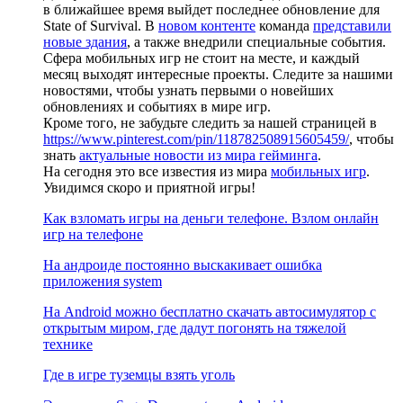
в ближайшее время выйдет последнее обновление для
State of Survival. В
новом контенте
команда
представили
новые здания
, а также внедрили специальные события.
Сфера мобильных игр не стоит на месте, и каждый
месяц выходят интересные проекты. Следите за нашими
новостями, чтобы узнать первыми о новейших
обновлениях и событиях в мире игр.
Кроме того, не забудьте следить за нашей страницей в
https://www.pinterest.com/pin/118782508915605459/
, чтобы
знать
актуальные новости из мира гейминга
.
На сегодня это все известия из мира
мобильных игр
.
Увидимся скоро и приятной игры!
Как взломать игры на деньги телефоне. Взлом онлайн
игр на телефоне
На андроиде постоянно выскакивает ошибка
приложения system
На Android можно бесплатно скачать автосимулятор с
открытым миром, где дадут погонять на тяжелой
технике
Где в игре туземцы взять уголь