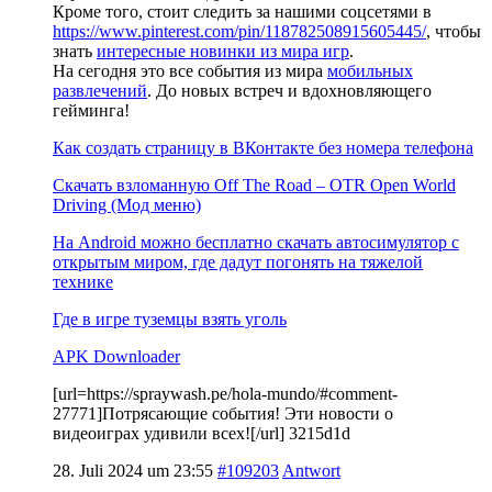
Кроме того, стоит следить за нашими соцсетями в
https://www.pinterest.com/pin/118782508915605445/
, чтобы
знать
интересные новинки из мира игр
.
На сегодня это все события из мира
мобильных
развлечений
. До новых встреч и вдохновляющего
гейминга!
Как создать страницу в ВКонтакте без номера телефона
Скачать взломанную Off The Road – OTR Open World
Driving (Мод меню)
На Android можно бесплатно скачать автосимулятор с
открытым миром, где дадут погонять на тяжелой
технике
Где в игре туземцы взять уголь
APK Downloader
[url=https://spraywash.pe/hola-mundo/#comment-
27771]Потрясающие события! Эти новости о
видеоиграх удивили всех![/url] 3215d1d
28. Juli 2024 um 23:55
#109203
Antwort