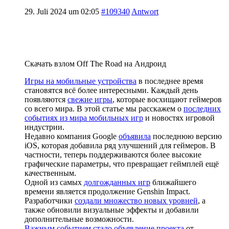
29. Juli 2024 um 02:05
#109340
Antwort
Скачать взлом Off The Road на Андроид
Игры на мобильные устройства
в последнее время
становятся всё более интересными. Каждый день
появляются
свежие игры
, которые восхищают геймеров
со всего мира. В этой статье мы расскажем о
последних
событиях из мира мобильных игр
и новостях игровой
индустрии.
Недавно компания Google
объявила
последнюю версию
iOS, которая добавила ряд улучшений для геймеров. В
частности, теперь поддерживаются более высокие
графические параметры, что превращает геймплей ещё
качественным.
Одной из самых
долгожданных игр
ближайшего
времени является продолжение Genshin Impact.
Разработчики
создали множество новых уровней
, а
также обновили визуальные эффекты и добавили
дополнительные возможности.
Важным событием стало объявление проекта
от