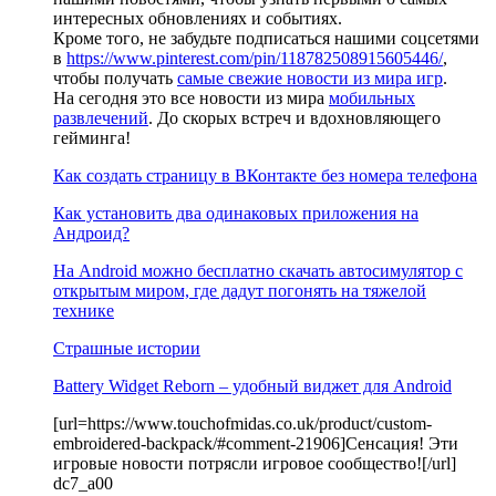
интересных обновлениях и событиях.
Кроме того, не забудьте подписаться нашими соцсетями
в
https://www.pinterest.com/pin/118782508915605446/
,
чтобы получать
самые свежие новости из мира игр
.
На сегодня это все новости из мира
мобильных
развлечений
. До скорых встреч и вдохновляющего
гейминга!
Как создать страницу в ВКонтакте без номера телефона
Как установить два одинаковых приложения на
Андроид?
На Android можно бесплатно скачать автосимулятор с
открытым миром, где дадут погонять на тяжелой
технике
Страшные истории
Battery Widget Reborn – удобный виджет для Android
[url=https://www.touchofmidas.co.uk/product/custom-
embroidered-backpack/#comment-21906]Сенсация! Эти
игровые новости потрясли игровое сообщество![/url]
dc7_a00