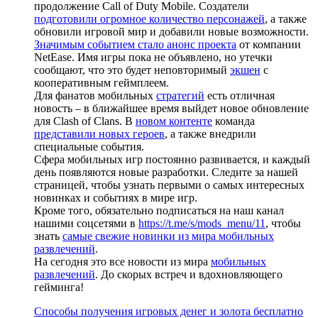
продолжение Call of Duty Mobile. Создатели
подготовили огромное количество персонажей
, а также
обновили игровой мир и добавили новые возможности.
Значимым событием стало анонс проекта
от компании
NetEase. Имя игры пока не объявлено, но утечки
сообщают, что это будет неповторимый
экшен
с
кооперативным геймплеем.
Для фанатов мобильных
стратегий
есть отличная
новость – в ближайшее время выйдет новое обновление
для Clash of Clans. В
новом контенте
команда
представили новых героев
, а также внедрили
специальные события.
Сфера мобильных игр постоянно развивается, и каждый
день появляются новые разработки. Следите за нашей
страницей, чтобы узнать первыми о самых интересных
новинках и событиях в мире игр.
Кроме того, обязательно подписаться на наш канал
нашими соцсетями в
https://t.me/s/mods_menu/11
, чтобы
знать
самые свежие новинки из мира мобильных
развлечений
.
На сегодня это все новости из мира
мобильных
развлечений
. До скорых встреч и вдохновляющего
гейминга!
Способы получения игровых денег и золота бесплатно