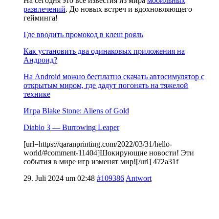
На сегодня это все известия из мира
мобильных
развлечений
. До новых встреч и вдохновляющего
гейминга!
Где вводить промокод в клеш рояль
Как установить два одинаковых приложения на
Андроид?
На Android можно бесплатно скачать автосимулятор с
открытым миром, где дадут погонять на тяжелой
технике
Игра Blake Stone: Aliens of Gold
Diablo 3 — Burrowing Leaper
[url=https://qaranprinting.com/2022/03/31/hello-
world/#comment-11404]Шокирующие новости! Эти
события в мире игр изменят мир![/url] 472a31f
29. Juli 2024 um 02:48
#109386
Antwort