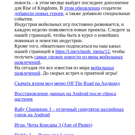
новость – в этом месяце выйдет последнее дополнение
для Rise of Kingdoms. В
этом обновлении
создатели
добавили новых героев
, а также добавили специальные
события.
Индустрия мобильных игр постоянно развивается, и
каждую неделю появляются новые проекты. Следите за
нашей страницей, чтобы быть в курсе о новейших
новинках и новостях индустрии.
Кроме того, обязательно подписаться на наш канал
нашей страницей в
https://t.me/s/mods_menu/12
, чтобы
получать
самые свежие новости из мира мобильных
развлечений
.
На сегодня это все известия из мира
мобильных
развлечений
. До скорых встреч и приятной игры!
Скачать взлом мод меню Off The Road на Андроид
Восстановление данных на Android после сброса
настроек
Rally Champions 3 – отличный симулятор раллийных
гонок на Android
Игра. Читы Корсары 3 (Age of Pirates)