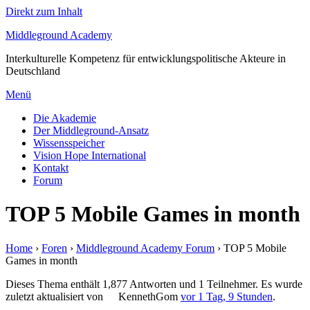
Direkt zum Inhalt
Middleground Academy
Interkulturelle Kompetenz für entwicklungspolitische Akteure in
Deutschland
Menü
Die Akademie
Der Middleground-Ansatz
Wissensspeicher
Vision Hope International
Kontakt
Forum
TOP 5 Mobile Games in month
Home
›
Foren
›
Middleground Academy Forum
›
TOP 5 Mobile
Games in month
Dieses Thema enthält 1,877 Antworten und 1 Teilnehmer. Es wurde
zuletzt aktualisiert von
KennethGom
vor 1 Tag, 9 Stunden
.