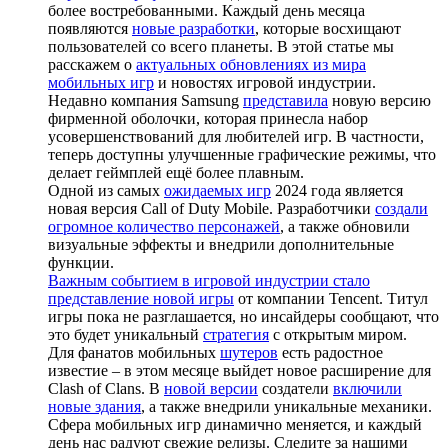
более востребованными. Каждый день месяца
появляются
новые разработки
, которые восхищают
пользователей со всего планеты. В этой статье мы
расскажем о
актуальных обновлениях из мира
мобильных игр
и новостях игровой индустрии.
Недавно компания Samsung
представила
новую версию
фирменной оболочки, которая принесла набор
усовершенствований для любителей игр. В частности,
теперь доступны улучшенные графические режимы, что
делает геймплей ещё более плавным.
Одной из самых
ожидаемых игр
2024 года является
новая версия Call of Duty Mobile. Разработчики
создали
огромное количество персонажей
, а также обновили
визуальные эффекты и внедрили дополнительные
функции.
Важным событием в игровой индустрии стало
представление новой игры
от компании Tencent. Титул
игры пока не разглашается, но инсайдеры сообщают, что
это будет уникальный
стратегия
с открытым миром.
Для фанатов мобильных
шутеров
есть радостное
известие – в этом месяце выйдет новое расширение для
Clash of Clans. В
новой версии
создатели
включили
новые здания
, а также внедрили уникальные механики.
Сфера мобильных игр динамично меняется, и каждый
день нас радуют свежие релизы. Следите за нашими