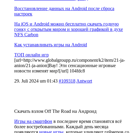
Восстановление данных на Android после сброса
настроек
На iOS и Android можно бесплатно скачать годную
гонку с открытым миром и хорошей графикой в духе
NFS Carbon
Как устанавливать игры на Android
ТОП онлайн игр
[url=http://www.globalgroupp.ru/component/k2/item/21-ja-
anion/21-ja-anion]Вау! Эти сенсационные игровые
новости изменят мир![/url] 104fdc8
29. Juli 2024 um 01:43
#109318
Antwort
Скачать взлом Off The Road на Андроид
Игры на смартфон
в последнее время становятся всё
более востребованными. Каждый день месяца
появляются
новые игры
, которые удивляют геймеров со