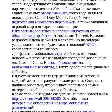
теперь поддерживаются улучшенные визуальные
параметры, что делает геймплей ещё качественным.
Одной из самых
ожидаемых игр
этого года является
новая версия Call of Duty Mobile. Разработчики
подготовили множество персонажей
, а также улучшили
игровой мир и внедрили новые опции.
Интересным событием в игровой индустрии стало
объявление разработки
от компании Tencent. Название
разработки пока держится в секрете, но инсайдеры
утверждают, что это будет захватывающий
RPG
с
кооперативным геймплеем.
Для фанатов мобильных
стратегий
есть отличная
новость – в этом месяце выйдет последнее дополнение
для Clash of Clans. В
этом обновлении
команда
включили новые юниты
, а также добавили специальные
события.
Индустрия мобильных игр динамично меняется, и
каждый месяц нас радуют свежие релизы. Следите за
нашими обзорами, чтобы узнать первыми о самых
интересных обновлениях и событиях.
Кроме того, не забудьте следить за нашими новостями в
https://vk.com/wall-226169585_2
, чтобы видеть
интересные обновления из мира мобильных
развлечений
.