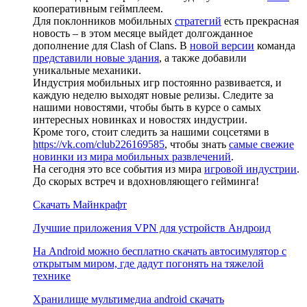
кооперативным геймплеем.
Для поклонников мобильных
стратегий
есть прекрасная
новость – в этом месяце выйдет долгожданное
дополнение для Clash of Clans. В
новой версии
команда
представили новые здания
, а также добавили
уникальные механики.
Индустрия мобильных игр постоянно развивается, и
каждую неделю выходят новые релизы. Следите за
нашими новостями, чтобы быть в курсе о самых
интересных новинках и новостях индустрии.
Кроме того, стоит следить за нашими соцсетями в
https://vk.com/club226169585
, чтобы знать
самые свежие
новинки из мира мобильных развлечений
.
На сегодня это все события из мира
игровой индустрии
.
До скорых встреч и вдохновляющего гейминга!
Скачать Майнкрафт
Лучшие приложения VPN для устройств Андроид
На Android можно бесплатно скачать автосимулятор с
открытым миром, где дадут погонять на тяжелой
технике
Хранилище мультимедиа android скачать