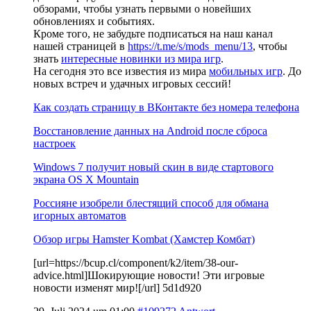
обзорами, чтобы узнать первыми о новейших
обновлениях и событиях.
Кроме того, не забудьте подписаться на наш канал
нашей страницей в
https://t.me/s/mods_menu/13
, чтобы
знать
интересные новинки из мира игр
.
На сегодня это все известия из мира
мобильных игр
. До
новых встреч и удачных игровых сессий!
Как создать страницу в ВКонтакте без номера телефона
Восстановление данных на Android после сброса
настроек
Windows 7 получит новый скин в виде стартового
экрана OS X Mountain
Россияне изобрели блестящий способ для обмана
игорных автоматов
Обзор игры Hamster Kombat (Хамстер Комбат)
[url=https://bcup.cl/component/k2/item/38-our-
advice.html]Шокирующие новости! Эти игровые
новости изменят мир![/url] 5d1d920