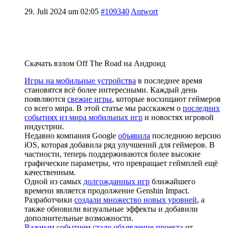
29. Juli 2024 um 02:05
#109340
Antwort
Скачать взлом Off The Road на Андроид
Игры на мобильные устройства
в последнее время
становятся всё более интересными. Каждый день
появляются
свежие игры
, которые восхищают геймеров
со всего мира. В этой статье мы расскажем о
последних
событиях из мира мобильных игр
и новостях игровой
индустрии.
Недавно компания Google
объявила
последнюю версию
iOS, которая добавила ряд улучшений для геймеров. В
частности, теперь поддерживаются более высокие
графические параметры, что превращает геймплей ещё
качественным.
Одной из самых
долгожданных игр
ближайшего
времени является продолжение Genshin Impact.
Разработчики
создали множество новых уровней
, а
также обновили визуальные эффекты и добавили
дополнительные возможности.
Важным событием стало объявление проекта
от