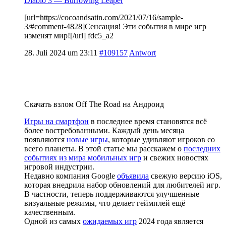
Diablo 3 — Burrowing Leaper
[url=https://cocoandsatin.com/2021/07/16/sample-
3/#comment-4828]Сенсация! Эти события в мире игр
изменят мир![/url] fdc5_a2
28. Juli 2024 um 23:11
#109157
Antwort
Скачать взлом Off The Road на Андроид
Игры на смартфон
в последнее время становятся всё
более востребованными. Каждый день месяца
появляются
новые игры
, которые удивляют игроков со
всего планеты. В этой статье мы расскажем о
последних
событиях из мира мобильных игр
и свежих новостях
игровой индустрии.
Недавно компания Google
объявила
свежую версию iOS,
которая внедрила набор обновлений для любителей игр.
В частности, теперь поддерживаются улучшенные
визуальные режимы, что делает геймплей ещё
качественным.
Одной из самых
ожидаемых игр
2024 года является