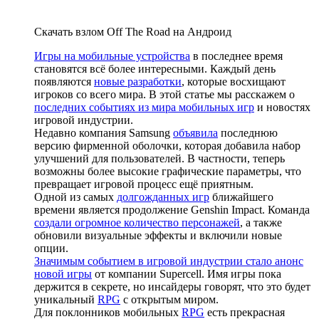
Скачать взлом Off The Road на Андроид
Игры на мобильные устройства
в последнее время
становятся всё более интересными. Каждый день
появляются
новые разработки
, которые восхищают
игроков со всего мира. В этой статье мы расскажем о
последних событиях из мира мобильных игр
и новостях
игровой индустрии.
Недавно компания Samsung
объявила
последнюю
версию фирменной оболочки, которая добавила набор
улучшений для пользователей. В частности, теперь
возможны более высокие графические параметры, что
превращает игровой процесс ещё приятным.
Одной из самых
долгожданных игр
ближайшего
времени является продолжение Genshin Impact. Команда
создали огромное количество персонажей
, а также
обновили визуальные эффекты и включили новые
опции.
Значимым событием в игровой индустрии стало анонс
новой игры
от компании Supercell. Имя игры пока
держится в секрете, но инсайдеры говорят, что это будет
уникальный
RPG
с открытым миром.
Для поклонников мобильных
RPG
есть прекрасная