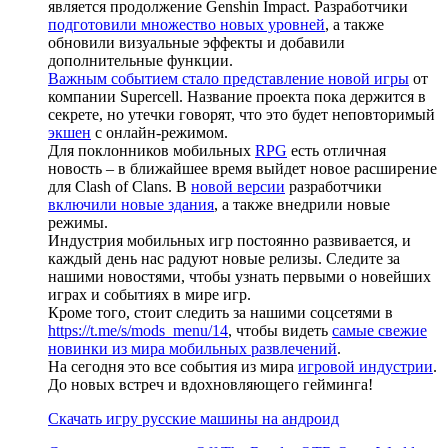
является продолжение Genshin Impact. Разработчики
подготовили множество новых уровней
, а также
обновили визуальные эффекты и добавили
дополнительные функции.
Важным событием стало представление новой игры
от
компании Supercell. Название проекта пока держится в
секрете, но утечки говорят, что это будет неповторимый
экшен
с онлайн-режимом.
Для поклонников мобильных
RPG
есть отличная
новость – в ближайшее время выйдет новое расширение
для Clash of Clans. В
новой версии
разработчики
включили новые здания
, а также внедрили новые
режимы.
Индустрия мобильных игр постоянно развивается, и
каждый день нас радуют новые релизы. Следите за
нашими новостями, чтобы узнать первыми о новейших
играх и событиях в мире игр.
Кроме того, стоит следить за нашими соцсетями в
https://t.me/s/mods_menu/14
, чтобы видеть
самые свежие
новинки из мира мобильных развлечений
.
На сегодня это все события из мира
игровой индустрии
.
До новых встреч и вдохновляющего гейминга!
Скачать игру русские машины на андроид