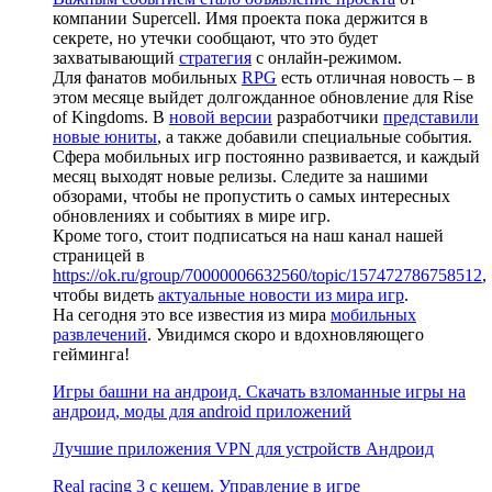
компании Supercell. Имя проекта пока держится в
секрете, но утечки сообщают, что это будет
захватывающий
стратегия
с онлайн-режимом.
Для фанатов мобильных
RPG
есть отличная новость – в
этом месяце выйдет долгожданное обновление для Rise
of Kingdoms. В
новой версии
разработчики
представили
новые юниты
, а также добавили специальные события.
Сфера мобильных игр постоянно развивается, и каждый
месяц выходят новые релизы. Следите за нашими
обзорами, чтобы не пропустить о самых интересных
обновлениях и событиях в мире игр.
Кроме того, стоит подписаться на наш канал нашей
страницей в
https://ok.ru/group/70000006632560/topic/157472786758512
,
чтобы видеть
актуальные новости из мира игр
.
На сегодня это все известия из мира
мобильных
развлечений
. Увидимся скоро и вдохновляющего
гейминга!
Игры башни на андроид. Скачать взломанные игры на
андроид, моды для android приложений
Лучшие приложения VPN для устройств Андроид
Real racing 3 c кешем. Управление в игре