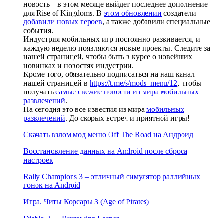
новость – в этом месяце выйдет последнее дополнение
для Rise of Kingdoms. В
этом обновлении
создатели
добавили новых героев
, а также добавили специальные
события.
Индустрия мобильных игр постоянно развивается, и
каждую неделю появляются новые проекты. Следите за
нашей страницей, чтобы быть в курсе о новейших
новинках и новостях индустрии.
Кроме того, обязательно подписаться на наш канал
нашей страницей в
https://t.me/s/mods_menu/12
, чтобы
получать
самые свежие новости из мира мобильных
развлечений
.
На сегодня это все известия из мира
мобильных
развлечений
. До скорых встреч и приятной игры!
Скачать взлом мод меню Off The Road на Андроид
Восстановление данных на Android после сброса
настроек
Rally Champions 3 – отличный симулятор раллийных
гонок на Android
Игра. Читы Корсары 3 (Age of Pirates)