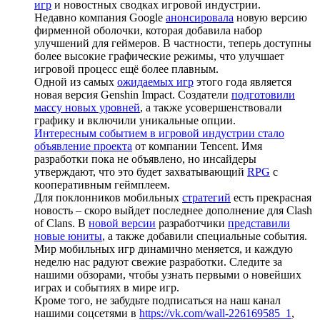
игр
и новостных сводках игровой индустрии.
Недавно компания Google
анонсировала
новую версию
фирменной оболочки, которая добавила набор
улучшений для геймеров. В частности, теперь доступны
более высокие графические режимы, что улучшает
игровой процесс ещё более плавным.
Одной из самых
ожидаемых игр
этого года является
новая версия Genshin Impact. Создатели
подготовили
массу новых уровней
, а также усовершенствовали
графику и включили уникальные опции.
Интересным событием в игровой индустрии стало
объявление проекта
от компании Tencent. Имя
разработки пока не объявлено, но инсайдеры
утверждают, что это будет захватывающий
RPG
с
кооперативным геймплеем.
Для поклонников мобильных
стратегий
есть прекрасная
новость – скоро выйдет последнее дополнение для Clash
of Clans. В
новой версии
разработчики
представили
новые юниты
, а также добавили специальные события.
Мир мобильных игр динамично меняется, и каждую
неделю нас радуют свежие разработки. Следите за
нашими обзорами, чтобы узнать первыми о новейших
играх и событиях в мире игр.
Кроме того, не забудьте подписаться на наш канал
нашими соцсетями в
https://vk.com/wall-226169585_1
,