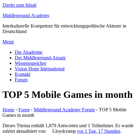
Direkt zum Inhalt
Middleground Academy
Interkulturelle Kompetenz für entwicklungspolitische Akteure in
Deutschland
Menü
Die Akademie
Der Middleground-Ansatz
Wissensspeicher
Vision Hope International
Kontakt
Forum
TOP 5 Mobile Games in month
Home
›
Foren
›
Middleground Academy Forum
›
TOP 5 Mobile
Games in month
Dieses Thema enthält 1,879 Antworten und 1 Teilnehmer. Es wurde
zuletzt aktualisiert von
Lloydcramp
vor 1 Tag, 17 Stunden
.