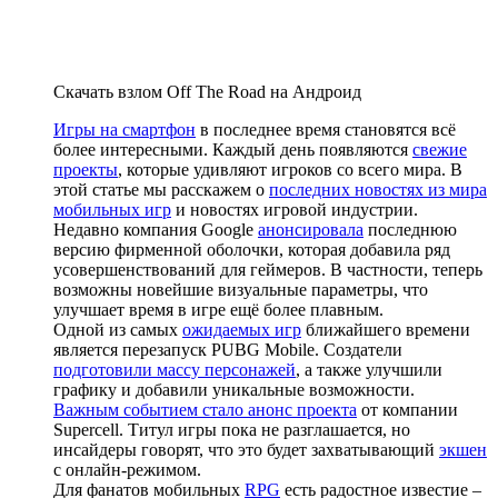
Скачать взлом Off The Road на Андроид
Игры на смартфон
в последнее время становятся всё
более интересными. Каждый день появляются
свежие
проекты
, которые удивляют игроков со всего мира. В
этой статье мы расскажем о
последних новостях из мира
мобильных игр
и новостях игровой индустрии.
Недавно компания Google
анонсировала
последнюю
версию фирменной оболочки, которая добавила ряд
усовершенствований для геймеров. В частности, теперь
возможны новейшие визуальные параметры, что
улучшает время в игре ещё более плавным.
Одной из самых
ожидаемых игр
ближайшего времени
является перезапуск PUBG Mobile. Создатели
подготовили массу персонажей
, а также улучшили
графику и добавили уникальные возможности.
Важным событием стало анонс проекта
от компании
Supercell. Титул игры пока не разглашается, но
инсайдеры говорят, что это будет захватывающий
экшен
с онлайн-режимом.
Для фанатов мобильных
RPG
есть радостное известие –