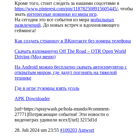
Кроме того, стоит следить за нашими соцсетями в
https://www.pinterest.com/pin/118782508915605445/
, чтобы
знать
интересные новинки из мира игр
.
На сегодня это все события из мира
мобильных
развлечений
. До новых встреч и вдохновляющего
гейминга!
Как создать страницу в ВКонтакте без номера телефона
Скачать взломанную Off The Road – OTR Open World
Driving (Мод меню)
На Android можно бесплатно скачать автосимулятор с
открытым миром, где дадут погонять на тяжелой
технике
Где в игре туземцы взять уголь
APK Downloader
[url=https://spraywash.pe/hola-mundo/#comment-
27771]Потрясающие события! Эти новости о
видеоиграх удивили всех![/url] 3215d1d
28. Juli 2024 um 23:55
#109203
Antwort