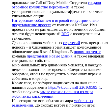
продолжение Call of Duty Mobile. Создатели
создали
огромное количество персонажей
, а также
усовершенствовали визуальные эффекты и включили
уникальные опции.
Интересным событием в игровой индустрии стало
представление проекта
от компании NetEase. Имя
проекта пока не разглашается, но источники сообщают,
что это будет неповторимый
RPG
с кооперативным
геймплеем.
Для поклонников мобильных
стратегий
есть прекрасная
новость – в ближайшее время выйдет долгожданное
обновление для Rise of Kingdoms. В
новом контенте
команда
представили новые здания
, а также внедрили
специальные события.
Мир мобильных игр динамично меняется, и каждую
неделю выходят новые проекты. Следите за нашими
обзорами, чтобы не пропустить о новейших играх и
событиях в мире игр.
Кроме того, не забудьте подписаться на наш канал
нашими соцсетями в
https://vk.com/wall-226169585_1
,
чтобы получать
самые свежие новинки из мира
мобильных развлечений
.
На сегодня это все события из мира
мобильных
развлечений
. До скорых встреч и приятной игры!