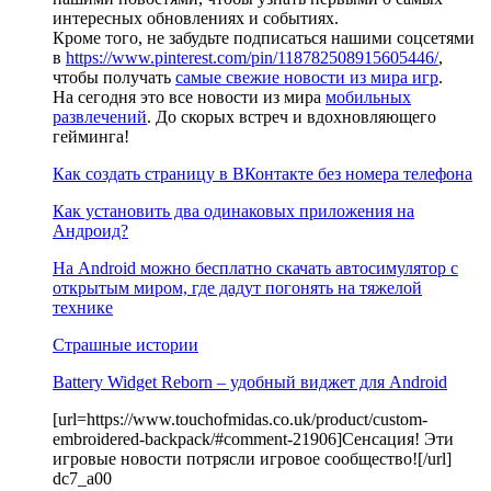
интересных обновлениях и событиях.
Кроме того, не забудьте подписаться нашими соцсетями
в
https://www.pinterest.com/pin/118782508915605446/
,
чтобы получать
самые свежие новости из мира игр
.
На сегодня это все новости из мира
мобильных
развлечений
. До скорых встреч и вдохновляющего
гейминга!
Как создать страницу в ВКонтакте без номера телефона
Как установить два одинаковых приложения на
Андроид?
На Android можно бесплатно скачать автосимулятор с
открытым миром, где дадут погонять на тяжелой
технике
Страшные истории
Battery Widget Reborn – удобный виджет для Android
[url=https://www.touchofmidas.co.uk/product/custom-
embroidered-backpack/#comment-21906]Сенсация! Эти
игровые новости потрясли игровое сообщество![/url]
dc7_a00