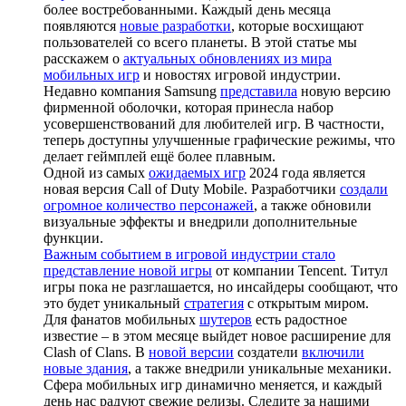
более востребованными. Каждый день месяца
появляются
новые разработки
, которые восхищают
пользователей со всего планеты. В этой статье мы
расскажем о
актуальных обновлениях из мира
мобильных игр
и новостях игровой индустрии.
Недавно компания Samsung
представила
новую версию
фирменной оболочки, которая принесла набор
усовершенствований для любителей игр. В частности,
теперь доступны улучшенные графические режимы, что
делает геймплей ещё более плавным.
Одной из самых
ожидаемых игр
2024 года является
новая версия Call of Duty Mobile. Разработчики
создали
огромное количество персонажей
, а также обновили
визуальные эффекты и внедрили дополнительные
функции.
Важным событием в игровой индустрии стало
представление новой игры
от компании Tencent. Титул
игры пока не разглашается, но инсайдеры сообщают, что
это будет уникальный
стратегия
с открытым миром.
Для фанатов мобильных
шутеров
есть радостное
известие – в этом месяце выйдет новое расширение для
Clash of Clans. В
новой версии
создатели
включили
новые здания
, а также внедрили уникальные механики.
Сфера мобильных игр динамично меняется, и каждый
день нас радуют свежие релизы. Следите за нашими