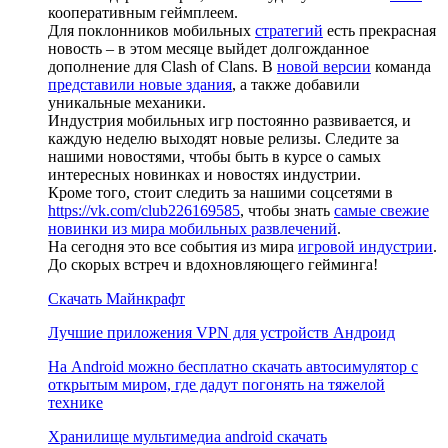
кооперативным геймплеем.
Для поклонников мобильных
стратегий
есть прекрасная
новость – в этом месяце выйдет долгожданное
дополнение для Clash of Clans. В
новой версии
команда
представили новые здания
, а также добавили
уникальные механики.
Индустрия мобильных игр постоянно развивается, и
каждую неделю выходят новые релизы. Следите за
нашими новостями, чтобы быть в курсе о самых
интересных новинках и новостях индустрии.
Кроме того, стоит следить за нашими соцсетями в
https://vk.com/club226169585
, чтобы знать
самые свежие
новинки из мира мобильных развлечений
.
На сегодня это все события из мира
игровой индустрии
.
До скорых встреч и вдохновляющего гейминга!
Скачать Майнкрафт
Лучшие приложения VPN для устройств Андроид
На Android можно бесплатно скачать автосимулятор с
открытым миром, где дадут погонять на тяжелой
технике
Хранилище мультимедиа android скачать