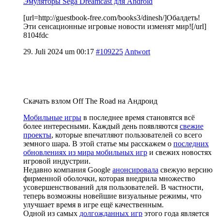
Эмуляторы Sega Dreamcast для Android
[url=http://guestbook-free.com/books3/dinesh/]Обалдеть!
Эти сенсационные игровые новости изменят мир![/url]
8104fdc
29. Juli 2024 um 00:17
#109225
Antwort
Скачать взлом Off The Road на Андроид
Мобильные игры
в последнее время становятся всё
более интересными. Каждый день появляются
свежие
проекты
, которые впечатляют пользователей со всего
земного шара. В этой статье мы расскажем о
последних
обновлениях из мира мобильных игр
и свежих новостях
игровой индустрии.
Недавно компания Google
анонсировала
свежую версию
фирменной оболочки, которая внедрила множество
усовершенствований для пользователей. В частности,
теперь возможны новейшие визуальные режимы, что
улучшает время в игре ещё качественным.
Одной из самых
долгожданных игр
этого года является