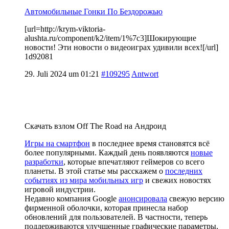
Автомобильные Гонки По Бездорожью
[url=http://krym-viktoria-
alushta.ru/component/k2/item/1%7c3]Шокирующие
новости! Эти новости о видеоиграх удивили всех![/url]
1d92081
29. Juli 2024 um 01:21
#109295
Antwort
Скачать взлом Off The Road на Андроид
Игры на смартфон
в последнее время становятся всё
более популярными. Каждый день появляются
новые
разработки
, которые впечатляют геймеров со всего
планеты. В этой статье мы расскажем о
последних
событиях из мира мобильных игр
и свежих новостях
игровой индустрии.
Недавно компания Google
анонсировала
свежую версию
фирменной оболочки, которая принесла набор
обновлений для пользователей. В частности, теперь
поддерживаются улучшенные графические параметры,