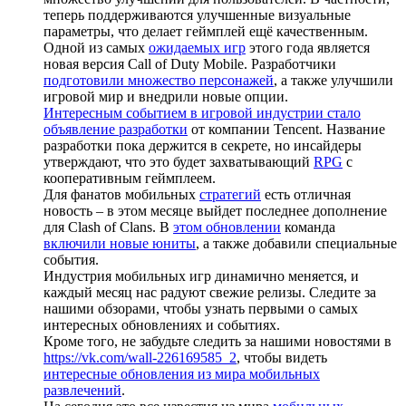
теперь поддерживаются улучшенные визуальные
параметры, что делает геймплей ещё качественным.
Одной из самых
ожидаемых игр
этого года является
новая версия Call of Duty Mobile. Разработчики
подготовили множество персонажей
, а также улучшили
игровой мир и внедрили новые опции.
Интересным событием в игровой индустрии стало
объявление разработки
от компании Tencent. Название
разработки пока держится в секрете, но инсайдеры
утверждают, что это будет захватывающий
RPG
с
кооперативным геймплеем.
Для фанатов мобильных
стратегий
есть отличная
новость – в этом месяце выйдет последнее дополнение
для Clash of Clans. В
этом обновлении
команда
включили новые юниты
, а также добавили специальные
события.
Индустрия мобильных игр динамично меняется, и
каждый месяц нас радуют свежие релизы. Следите за
нашими обзорами, чтобы узнать первыми о самых
интересных обновлениях и событиях.
Кроме того, не забудьте следить за нашими новостями в
https://vk.com/wall-226169585_2
, чтобы видеть
интересные обновления из мира мобильных
развлечений
.