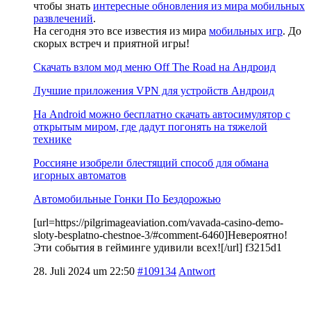
чтобы знать
интересные обновления из мира мобильных
развлечений
.
На сегодня это все известия из мира
мобильных игр
. До
скорых встреч и приятной игры!
Скачать взлом мод меню Off The Road на Андроид
Лучшие приложения VPN для устройств Андроид
На Android можно бесплатно скачать автосимулятор с
открытым миром, где дадут погонять на тяжелой
технике
Россияне изобрели блестящий способ для обмана
игорных автоматов
Автомобильные Гонки По Бездорожью
[url=https://pilgrimageaviation.com/vavada-casino-demo-
sloty-besplatno-chestnoe-3/#comment-6460]Невероятно!
Эти события в гейминге удивили всех![/url] f3215d1
28. Juli 2024 um 22:50
#109134
Antwort