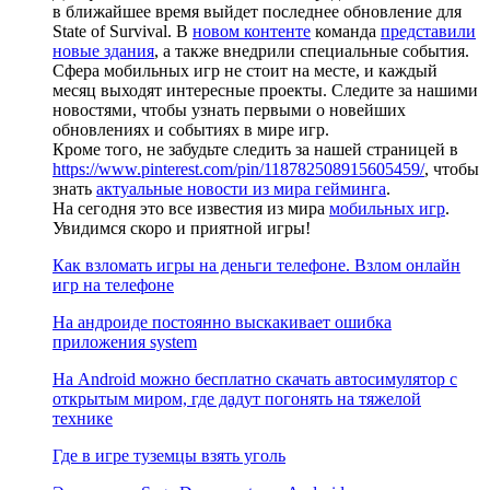
в ближайшее время выйдет последнее обновление для
State of Survival. В
новом контенте
команда
представили
новые здания
, а также внедрили специальные события.
Сфера мобильных игр не стоит на месте, и каждый
месяц выходят интересные проекты. Следите за нашими
новостями, чтобы узнать первыми о новейших
обновлениях и событиях в мире игр.
Кроме того, не забудьте следить за нашей страницей в
https://www.pinterest.com/pin/118782508915605459/
, чтобы
знать
актуальные новости из мира гейминга
.
На сегодня это все известия из мира
мобильных игр
.
Увидимся скоро и приятной игры!
Как взломать игры на деньги телефоне. Взлом онлайн
игр на телефоне
На андроиде постоянно выскакивает ошибка
приложения system
На Android можно бесплатно скачать автосимулятор с
открытым миром, где дадут погонять на тяжелой
технике
Где в игре туземцы взять уголь