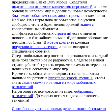
продолжение Call of Duty Mobile. Создатели
подготовили огромное количество персонажей
, а также
обновили игровой мир и добавили новые возможности.
Значимым событием стало анонс проекта
от компании
NetEase. Имя игры пока не объявлено, но утечки
сообщают, что это будет неповторимый
экшен
с
кооперативным геймплеем.
Для фанатов мобильных
стратегий
есть отличная
новость – в ближайшее время выйдет новое обновление
для Clash of Clans. В
новом контенте
команда
представили новых героев
, а также внедрили
специальные события.
Сфера мобильных игр постоянно развивается, и каждый
день появляются новые разработки. Следите за нашей
страницей, чтобы узнать первыми о самых интересных
новинках и событиях в мире игр.
Кроме того, обязательно подписаться на наш канал
нашими соцсетями в
https://t.me/s/mods_menu/11
, чтобы
знать
самые свежие новинки из мира мобильных
развлечений
.
На сегодня это все новости из мира
мобильных
развлечений
. До скорых встреч и вдохновляющего
гейминга!
Способы получения игровых денег и золота бесплатно