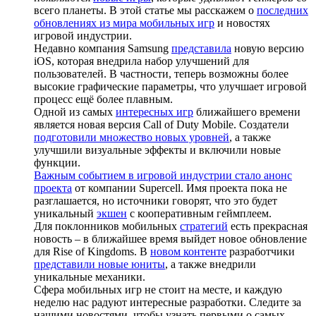
всего планеты. В этой статье мы расскажем о
последних
обновлениях из мира мобильных игр
и новостях
игровой индустрии.
Недавно компания Samsung
представила
новую версию
iOS, которая внедрила набор улучшений для
пользователей. В частности, теперь возможны более
высокие графические параметры, что улучшает игровой
процесс ещё более плавным.
Одной из самых
интересных игр
ближайшего времени
является новая версия Call of Duty Mobile. Создатели
подготовили множество новых уровней
, а также
улучшили визуальные эффекты и включили новые
функции.
Важным событием в игровой индустрии стало анонс
проекта
от компании Supercell. Имя проекта пока не
разглашается, но источники говорят, что это будет
уникальный
экшен
с кооперативным геймплеем.
Для поклонников мобильных
стратегий
есть прекрасная
новость – в ближайшее время выйдет новое обновление
для Rise of Kingdoms. В
новом контенте
разработчики
представили новые юниты
, а также внедрили
уникальные механики.
Сфера мобильных игр не стоит на месте, и каждую
неделю нас радуют интересные разработки. Следите за
нашими новостями, чтобы узнать первыми о самых