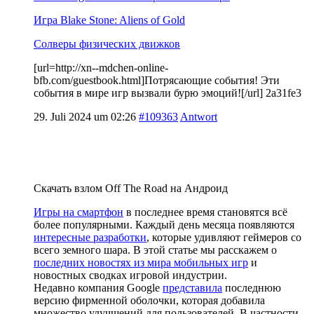
Игра Blake Stone: Aliens of Gold
Солверы физических движков
[url=http://xn--mdchen-online-
bfb.com/guestbook.html]Потрясающие события! Эти
события в мире игр вызвали бурю эмоций![/url] 2a31fe3
29. Juli 2024 um 02:26
#109363
Antwort
Скачать взлом Off The Road на Андроид
Игры на смартфон
в последнее время становятся всё
более популярными. Каждый день месяца появляются
интересные разработки
, которые удивляют геймеров со
всего земного шара. В этой статье мы расскажем о
последних новостях из мира мобильных игр
и
новостных сводках игровой индустрии.
Недавно компания Google
представила
последнюю
версию фирменной оболочки, которая добавила
множество улучшений для пользователей. В частности,