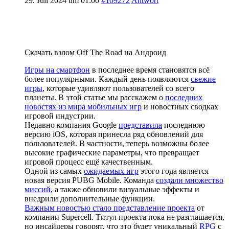
29. Juli 2024 um 01:00
#109272
Antwort
Скачать взлом Off The Road на Андроид
Игры на смартфон
в последнее время становятся всё
более популярными. Каждый день появляются
свежие
игры
, которые удивляют пользователей со всего
планеты. В этой статье мы расскажем о
последних
новостях из мира мобильных игр
и новостных сводках
игровой индустрии.
Недавно компания Google
представила
последнюю
версию iOS, которая принесла ряд обновлений для
пользователей. В частности, теперь возможны более
высокие графические параметры, что превращает
игровой процесс ещё качественным.
Одной из самых
ожидаемых игр
этого года является
новая версия PUBG Mobile. Команда
создали множество
миссий
, а также обновили визуальные эффекты и
внедрили дополнительные функции.
Важным новостью стало представление проекта
от
компании Supercell. Титул проекта пока не разглашается,
но инсайдеры говорят, что это будет уникальный
RPG
с