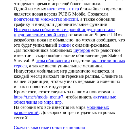
что делает время в игре ещё более плавным.
Одной из самых
интересных игр
ближайшего времени
является новая версия PUBG Mobile. Создатели
подготовили множество миссий
, а также обновили
графику и внедрили дополнительные функции.
Интересным событием в игровой индустрии стало
представление новой игры
от компании Supercell. Имя
разработки пока не объявлено, но утечки сообщают, что
это будет уникальный
экшен
с онлайн-режимом.
Для поклонников мобильных
шутеров
есть радостное
известие – скоро выйдет новое обновление для State of
Survival. В
этом обновлении
создатели
включили новых
героев
, а также ввели уникальные механики.
Индустрия мобильных игр динамично меняется, и
каждый месяц выходят интересные релизы. Следите за
нашей страницей, чтобы узнать первыми о новейших
играх и новостях индустрии.
Кроме того, стоит следить за нашими новостями в
https://t.me/s/mods_menu/7
, чтобы видеть
актуальные
обновления из мира игр
.
На сегодня это все известия из мира
мобильных
развлечений
. До скорых встреч и удачных игровых
сессий!
Скачать классные гонки на андроид