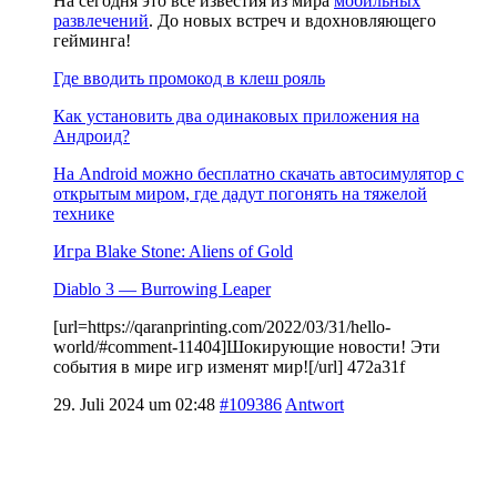
На сегодня это все известия из мира
мобильных
развлечений
. До новых встреч и вдохновляющего
гейминга!
Где вводить промокод в клеш рояль
Как установить два одинаковых приложения на
Андроид?
На Android можно бесплатно скачать автосимулятор с
открытым миром, где дадут погонять на тяжелой
технике
Игра Blake Stone: Aliens of Gold
Diablo 3 — Burrowing Leaper
[url=https://qaranprinting.com/2022/03/31/hello-
world/#comment-11404]Шокирующие новости! Эти
события в мире игр изменят мир![/url] 472a31f
29. Juli 2024 um 02:48
#109386
Antwort