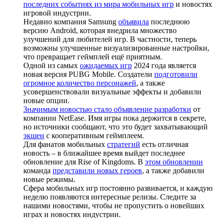
последних событиях из мира мобильных игр
и новостях
игровой индустрии.
Недавно компания Samsung
объявила
последнюю
версию Android, которая внедрила множество
улучшений для любителей игр. В частности, теперь
возможны улучшенные визуализированные настройки,
что превращает геймплей ещё приятным.
Одной из самых
ожидаемых игр
2024 года является
новая версия PUBG Mobile. Создатели
подготовили
огромное количество персонажей
, а также
усовершенствовали визуальные эффекты и добавили
новые опции.
Значимым новостью стало объявление разработки
от
компании NetEase. Имя игры пока держится в секрете,
но источники сообщают, что это будет захватывающий
экшен
с кооперативным геймплеем.
Для фанатов мобильных
стратегий
есть отличная
новость – в ближайшее время выйдет последнее
обновление для Rise of Kingdoms. В
этом обновлении
команда
представили новых героев
, а также добавили
новые режимы.
Сфера мобильных игр постоянно развивается, и каждую
неделю появляются интересные релизы. Следите за
нашими новостями, чтобы не пропустить о новейших
играх и новостях индустрии.