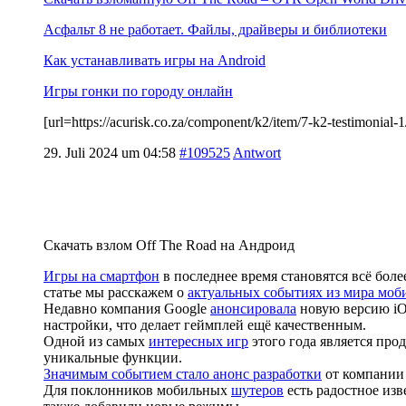
Асфальт 8 не работает. Файлы, драйверы и библиотеки
Как устанавливать игры на Android
Игры гонки по городу онлайн
[url=https://acurisk.co.za/component/k2/item/7-k2-testimoni
29. Juli 2024 um 04:58
#109525
Antwort
Скачать взлом Off The Road на Андроид
Игры на смартфон
в последнее время становятся всё бо
статье мы расскажем о
актуальных событиях из мира моб
Недавно компания Google
анонсировала
новую версию iO
настройки, что делает геймплей ещё качественным.
Одной из самых
интересных игр
этого года является пр
уникальные функции.
Значимым событием стало анонс разработки
от компании 
Для поклонников мобильных
шутеров
есть радостное изв