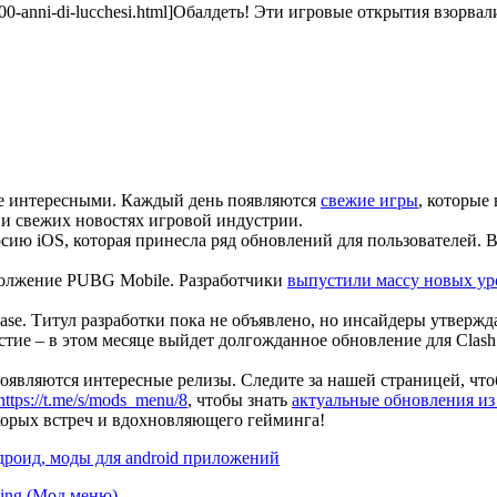
2-i-100-anni-di-lucchesi.html]Обалдеть! Эти игровые открытия взорвал
лее интересными. Каждый день появляются
свежие игры
, которые
и свежих новостях игровой индустрии.
ию iOS, которая принесла ряд обновлений для пользователей. 
должение PUBG Mobile. Разработчики
выпустили массу новых ур
se. Титул разработки пока не объявлено, но инсайдеры утвержд
стие – в этом месяце выйдет долгожданное обновление для Clash 
появляются интересные релизы. Следите за нашей страницей, что
https://t.me/s/mods_menu/8
, чтобы знать
актуальные обновления из
скорых встреч и вдохновляющего гейминга!
дроид, моды для android приложений
ving (Мод меню)