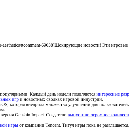
anco-dr-aesthetics/#comment-69038]Шокирующие новости! Эти игровы
ее популярными. Каждый день недели появляются
интересные раз
льных игр
и новостных сводках игровой индустрии.
OS, которая внедрила множество улучшений для пользователей.
ым.
 версия Genshin Impact. Создатели
выпустили огромное количест
овой игры
от компании Tencent. Титул игры пока не разглашается