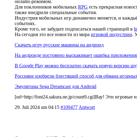
онлайн-режимом.
Для поклонников мобильных
RPG
есть прекрасная новост
также внедрили специальные события.
Индустрия мобильных игр динамично меняется, и каждый
событиях.
Кроме того, не забудьте подписаться нашей страницей в
h
На сегодня это все новости из мира
игровой индустрии
. 
Скачать игру русские машины на андроид
На андроиде постоянно выскакивает ошибка приложения 
В Google Play можно бесплатно скачать новую версию шу
Россияне изобрели блестящий способ для обмана игорны
Эмуляторы Sega Dreamcast для Android
[url=http://font24.sakura.ne.jp/count9.cgi]Вау! Эти игровые
29. Juli 2024 um 04:15
#109477
Antwort