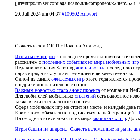
[url=https://misericordiagallicano.it/it/component/k2/item/5
29. Juli 2024 um 04:37
#109502
Antwort
Скачать взлом Off The Road на Андроид
Игры на смартфон
в последнее время становятся всё бо
расскажем о
последних событиях из мира мобильных игр
Недавно компания Samsung
анонсировала
последнюю верс
параметры, что улучшает геймплей ещё качественным.
Одной из самых
ожидаемых игр
этого года является про
внедрили дополнительные опции.
Важным новостью стало анонс проекта
от компании NetEa
Для любителей мобильных
стратегий
есть радостное изве
также ввели специальные события.
Сфера мобильных игр не стоит на месте, и каждый день 
Кроме того, обязательно подписаться нашей страницей в
На сегодня это все новости из мира
мобильных игр
. До 
Игры башни на андроид. Скачать взломанные игры на ан
Скачать взломанную Off The Road – OTR Open World Dri