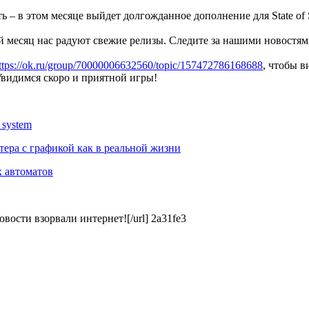
ь – в этом месяце выйдет долгожданное дополнение для State of 
 месяц нас радуют свежие релизы. Следите за нашими новостям
ttps://ok.ru/group/70000006632560/topic/157472786168688
, чтобы в
Увидимся скоро и приятной игры!
system
тера с графикой как в реальной жизни
х автоматов
 новости взорвали интернет![/url] 2a31fe3