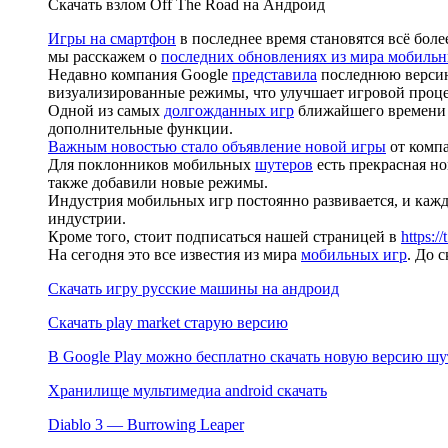
Скачать взлом Off The Road на Андроид
Игры на смартфон
в последнее время становятся всё бо
мы расскажем о
последних обновлениях из мира мобильн
Недавно компания Google
представила
последнюю версию 
визуализированные режимы, что улучшает игровой проце
Одной из самых
долгожданных игр
ближайшего времени 
дополнительные функции.
Важным новостью стало объявление новой игры
от компа
Для поклонников мобильных
шутеров
есть прекрасная но
также добавили новые режимы.
Индустрия мобильных игр постоянно развивается, и кажд
индустрии.
Кроме того, стоит подписаться нашей страницей в
https:/
На сегодня это все известия из мира
мобильных игр
. До 
Скачать игру русские машины на андроид
Скачать play market старую версию
В Google Play можно бесплатно скачать новую версию шу
Хранилище мультимедиа android скачать
Diablo 3 — Burrowing Leaper