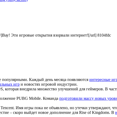
al-1/]Вау! Эти игровые открытия взорвали интернет![/url] 8104fdc
лее популярными. Каждый день месяца появляются
интересные иг
ильных игр
и новостях игровой индустрии.
S, которая внедрила множество улучшений для геймеров. В час
одолжение PUBG Mobile. Команда
подготовили массу новых уров
Tencent. Имя игры пока не объявлено, но утечки утверждают, чт
естие – скоро выйдет новое дополнение для Rise of Kingdoms. В