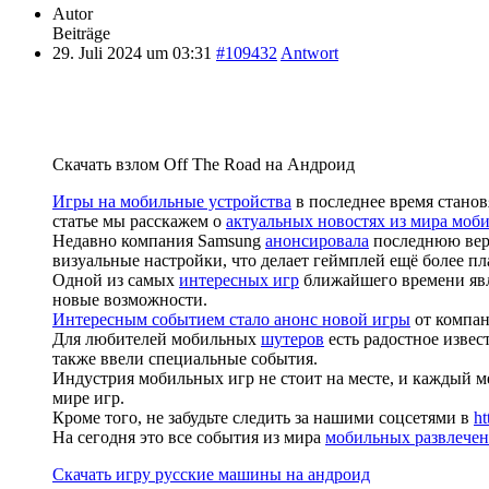
Autor
Beiträge
29. Juli 2024 um 03:31
#109432
Antwort
Скачать взлом Off The Road на Андроид
Игры на мобильные устройства
в последнее время стано
статье мы расскажем о
актуальных новостях из мира моб
Недавно компания Samsung
анонсировала
последнюю верс
визуальные настройки, что делает геймплей ещё более п
Одной из самых
интересных игр
ближайшего времени явля
новые возможности.
Интересным событием стало анонс новой игры
от компан
Для любителей мобильных
шутеров
есть радостное извес
также ввели специальные события.
Индустрия мобильных игр не стоит на месте, и каждый м
мире игр.
Кроме того, не забудьте следить за нашими соцсетями в
ht
На сегодня это все события из мира
мобильных развлече
Скачать игру русские машины на андроид