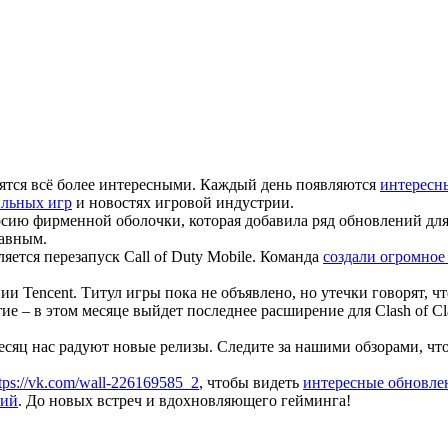
вятся всё более интересными. Каждый день появляются
интересн
ильных игр
и новостях игровой индустрии.
ию фирменной оболочки, которая добавила ряд обновлений для 
лавным.
ется перезапуск Call of Duty Mobile. Команда
создали огромное
ии Tencent. Титул игры пока не объявлено, но утечки говорят, 
тие – в этом месяце выйдет последнее расширение для Clash of Cl
есяц нас радуют новые релизы. Следите за нашими обзорами, чт
tps://vk.com/wall-226169585_2
, чтобы видеть
интересные обновлен
ний
. До новых встреч и вдохновляющего гейминга!