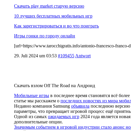
Скачать play market старую версию
10 лучших бесплатных мобильных игр
Как зарегистрироваться и во что поиграть
Игры гонки по городу онлайн
[url=https://www.tarocchigratis.info/antonio-francesco-fr
29. Juli 2024 um 03:53
#109455
Antwort
Скачать взлом Off The Road на Андроид
Мобильные игры
в последнее время становятся всё бол
статье мы расскажем о
последних новостях из мира моби
Недавно компания Samsung
объявила
последнюю версию i
параметры, что превращает игровой процесс ещё приятн
Одной из самых
ожидаемых игр
2024 года является новая
дополнительные опции.
Значимым событием в игровой индустрии стало анонс н