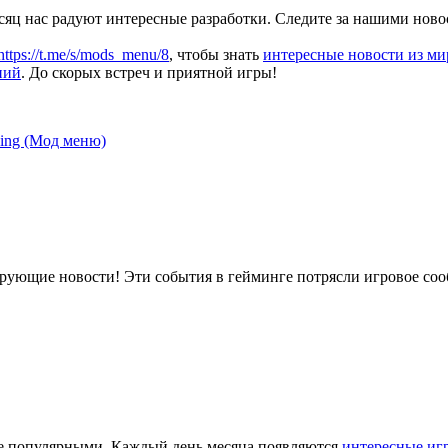
яц нас радуют интересные разработки. Следите за нашими ново
https://t.me/s/mods_menu/8
, чтобы знать
интересные новости из ми
ний
. До скорых встреч и приятной игры!
ving (Мод меню)
Шокирующие новости! Эти события в гейминге потрясли игровое сооб
лее популярными. Каждый день месяца появляются
интересные иг