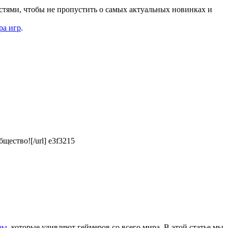
стями, чтобы не пропустить о самых актуальных новинках и
ра игр
.
щество![/url] e3f3215
ры
, которые удивляют геймеров со всего мира. В этой статье мы