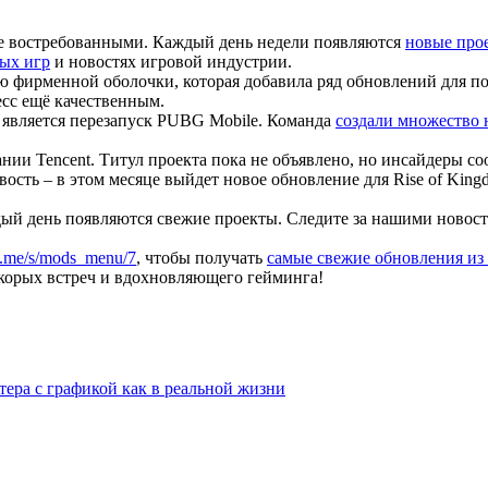
лее востребованными. Каждый день недели появляются
новые про
ых игр
и новостях игровой индустрии.
фирменной оболочки, которая добавила ряд обновлений для по
сс ещё качественным.
является перезапуск PUBG Mobile. Команда
создали множество 
нии Tencent. Титул проекта пока не объявлено, но инсайдеры с
вость – в этом месяце выйдет новое обновление для Rise of King
ый день появляются свежие проекты. Следите за нашими новост
/t.me/s/mods_menu/7
, чтобы получать
самые свежие обновления из
скорых встреч и вдохновляющего гейминга!
тера с графикой как в реальной жизни