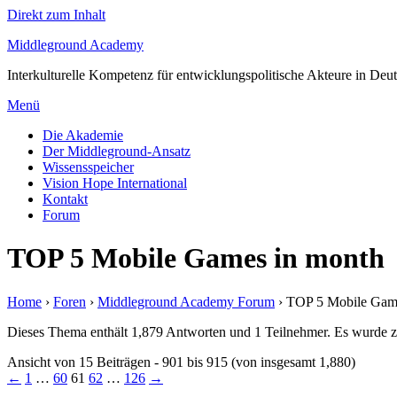
Direkt zum Inhalt
Middleground Academy
Interkulturelle Kompetenz für entwicklungspolitische Akteure in Deu
Menü
Die Akademie
Der Middleground-Ansatz
Wissensspeicher
Vision Hope International
Kontakt
Forum
TOP 5 Mobile Games in month
Home
›
Foren
›
Middleground Academy Forum
›
TOP 5 Mobile Gam
Dieses Thema enthält 1,879 Antworten und 1 Teilnehmer. Es wurde zu
Ansicht von 15 Beiträgen - 901 bis 915 (von insgesamt 1,880)
←
1
…
60
61
62
…
126
→