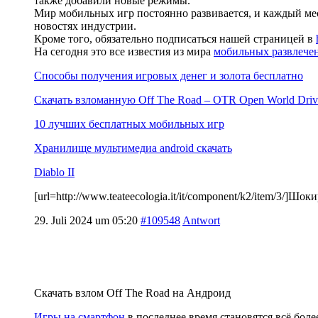
также добавили новые режимы.
Мир мобильных игр постоянно развивается, и каждый мес
новостях индустрии.
Кроме того, обязательно подписаться нашей страницей в
На сегодня это все известия из мира
мобильных развлече
Способы получения игровых денег и золота бесплатно
Скачать взломанную Off The Road – OTR Open World Dri
10 лучших бесплатных мобильных игр
Хранилище мультимедиа android скачать
Diablo II
[url=http://www.teateecologia.it/it/component/k2/item/3/]
29. Juli 2024 um 05:20
#109548
Antwort
Скачать взлом Off The Road на Андроид
Игры на смартфон
в последнее время становятся всё бо