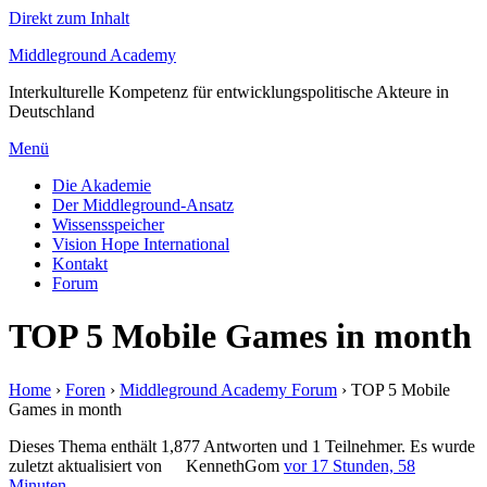
Direkt zum Inhalt
Middleground Academy
Interkulturelle Kompetenz für entwicklungspolitische Akteure in
Deutschland
Menü
Die Akademie
Der Middleground-Ansatz
Wissensspeicher
Vision Hope International
Kontakt
Forum
TOP 5 Mobile Games in month
Home
›
Foren
›
Middleground Academy Forum
›
TOP 5 Mobile
Games in month
Dieses Thema enthält 1,877 Antworten und 1 Teilnehmer. Es wurde
zuletzt aktualisiert von
KennethGom
vor 17 Stunden, 58
Minuten
.