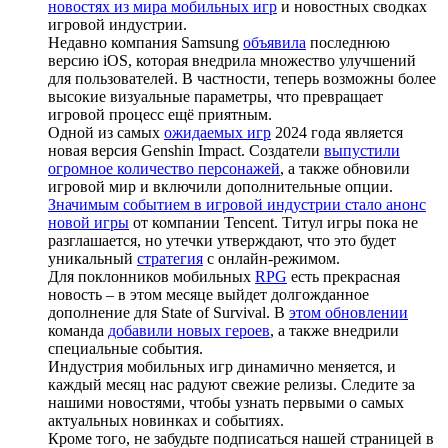
новостях из мира мобильных игр
и новостных сводках
игровой индустрии.
Недавно компания Samsung
объявила
последнюю
версию iOS, которая внедрила множество улучшений
для пользователей. В частности, теперь возможны более
высокие визуальные параметры, что превращает
игровой процесс ещё приятным.
Одной из самых
ожидаемых игр
2024 года является
новая версия Genshin Impact. Создатели
выпустили
огромное количество персонажей
, а также обновили
игровой мир и включили дополнительные опции.
Значимым событием в игровой индустрии стало анонс
новой игры
от компании Tencent. Титул игры пока не
разглашается, но утечки утверждают, что это будет
уникальный
стратегия
с онлайн-режимом.
Для поклонников мобильных
RPG
есть прекрасная
новость – в этом месяце выйдет долгожданное
дополнение для State of Survival. В
этом обновлении
команда
добавили новых героев
, а также внедрили
специальные события.
Индустрия мобильных игр динамично меняется, и
каждый месяц нас радуют свежие релизы. Следите за
нашими новостями, чтобы узнать первыми о самых
актуальных новинках и событиях.
Кроме того, не забудьте подписаться нашей страницей в