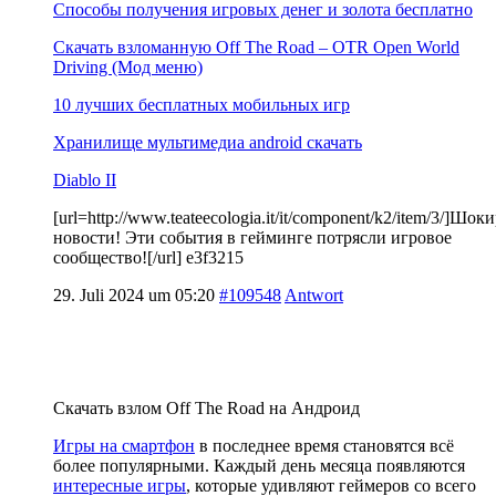
Способы получения игровых денег и золота бесплатно
Скачать взломанную Off The Road – OTR Open World
Driving (Мод меню)
10 лучших бесплатных мобильных игр
Хранилище мультимедиа android скачать
Diablo II
[url=http://www.teateecologia.it/it/component/k2/item/3/]Ш
новости! Эти события в гейминге потрясли игровое
сообщество![/url] e3f3215
29. Juli 2024 um 05:20
#109548
Antwort
Скачать взлом Off The Road на Андроид
Игры на смартфон
в последнее время становятся всё
более популярными. Каждый день месяца появляются
интересные игры
, которые удивляют геймеров со всего