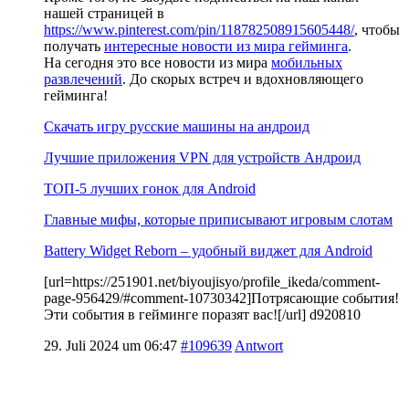
нашей страницей в
https://www.pinterest.com/pin/118782508915605448/
, чтобы
получать
интересные новости из мира гейминга
.
На сегодня это все новости из мира
мобильных
развлечений
. До скорых встреч и вдохновляющего
гейминга!
Скачать игру русские машины на андроид
Лучшие приложения VPN для устройств Андроид
ТОП-5 лучших гонок для Android
Главные мифы, которые приписывают игровым слотам
Battery Widget Reborn – удобный виджет для Android
[url=https://251901.net/biyoujisyo/profile_ikeda/comment-
page-956429/#comment-10730342]Потрясающие события!
Эти события в гейминге поразят вас![/url] d920810
29. Juli 2024 um 06:47
#109639
Antwort