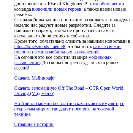
дополнение для Rise of Kingdoms. В
этом обновлении
команда
включили новых героев
, а также ввели новые
режимы.
Сфера мобильных игр постоянно развивается, и каждую
неделю нас радуют новые разработки. Следите за
нашими обзорами, чтобы не пропустить о самых
актуальных обновлениях и событиях.
Кроме того, обязательно следить за нашими новостями в
https://t.me/s/mods_menu/8
, чтобы знать
самые свежие
новости из мира мобильных развлечений
.
На сегодня это все события из мира
мобильных
развлечений
. До скорых встреч и удачных игровых
сессий!
Скачать Майнкрафт
Скачать взломанную Off The Road – OTR Open World
Driving (Мод меню)
На Android можно бесплатно скачать автосимулятор с
открытым миром, где дадут погонять на тяжелой
технике
Страшные истории