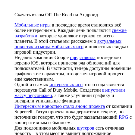
Скачать взлом Off The Road на Андроид
Мобильные игры
в последнее время становятся всё
более интересными. Каждый день появляются
свежие
разработки
, которые удивляют игроков со всего
планеты. В этой статье мы расскажем о
актуальных
новостях из мира мобильных игр
и новостных сводках
игровой индустрии.
Недавно компания Google
представила
последнюю
версию iOS, которая принесла ряд обновлений для
пользователей. В частности, теперь доступны новейшие
графические параметры, что делает игровой процесс
ещё качественным.
Одной из самых
интересных игр
этого года является
перезапуск Call of Duty Mobile. Создатели
выпустили
массу персонажей
, а также улучшили графику и
внедрили уникальные функции.
Интересным новостью стало анонс проекта
от компании
Supercell. Титул проекта пока держится в секрете, но
источники говорят, что это будет захватывающий
RPG
с
кооперативным геймплеем.
Для поклонников мобильных
шутеров
есть отличная
новость – в этом месяце выйдет долгожданное