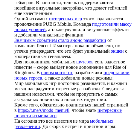
геймеров. В частности, теперь поддерживаются
новейшие визуальные настройки, что делает геймплей
ещё качественным.
Одной из самых
интересных игр
этого года является
продолжение PUBG Mobile. Команда
подготовили массу
новых уровней
, а также улучшили визуальные эффекты
и добавили уникальные функции.
Значимым событием стало анонс разработки
от
компании Tencent. Имя игры пока не объявлено, но
утечки утверждают, что это будет уникальный
экшен
с
кооперативным геймплеем.
Для поклонников мобильных
шутеров
есть радостное
известие – скоро выйдет новое дополнение для Rise of
Kingdoms. В
новом контенте
разработчики
представили
новых героев
, а также добавили новые режимы.
Мир мобильных игр постоянно развивается, и каждый
месяц нас радуют интересные разработки. Следите за
нашими новостями, чтобы не пропустить о самых
актуальных новинках и новостях индустрии.
Кроме того, обязательно подписаться нашей страницей
в
https://t.me/s/mods_menu/8
, чтобы знать
интересные
новости из мира игр
.
На сегодня это все известия из мира
мобильных
развлечений
. До скорых встреч и приятной игры!