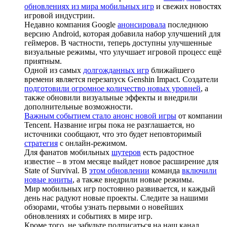
обновлениях из мира мобильных игр
и свежих новостях
игровой индустрии.
Недавно компания Google
анонсировала
последнюю
версию Android, которая добавила набор улучшений для
геймеров. В частности, теперь доступны улучшенные
визуальные режимы, что улучшает игровой процесс ещё
приятным.
Одной из самых
долгожданных игр
ближайшего
времени является перезапуск Genshin Impact. Создатели
подготовили огромное количество новых уровней
, а
также обновили визуальные эффекты и внедрили
дополнительные возможности.
Важным событием стало анонс новой игры
от компании
Tencent. Название игры пока не разглашается, но
источники сообщают, что это будет неповторимый
стратегия
с онлайн-режимом.
Для фанатов мобильных
шутеров
есть радостное
известие – в этом месяце выйдет новое расширение для
State of Survival. В
этом обновлении
команда
включили
новые юниты
, а также внедрили новые режимы.
Мир мобильных игр постоянно развивается, и каждый
день нас радуют новые проекты. Следите за нашими
обзорами, чтобы узнать первыми о новейших
обновлениях и событиях в мире игр.
Кроме того, не забудьте подписаться на наш канал