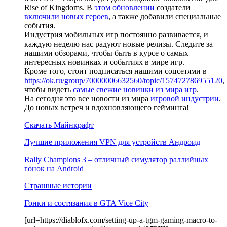
Rise of Kingdoms. В
этом обновлении
создатели
включили новых героев
, а также добавили специальные
события.
Индустрия мобильных игр постоянно развивается, и
каждую неделю нас радуют новые релизы. Следите за
нашими обзорами, чтобы быть в курсе о самых
интересных новинках и событиях в мире игр.
Кроме того, стоит подписаться нашими соцсетями в
https://ok.ru/group/70000006632560/topic/157472786955120
,
чтобы видеть
самые свежие новинки из мира игр
.
На сегодня это все новости из мира
игровой индустрии
.
До новых встреч и вдохновляющего гейминга!
Скачать Майнкрафт
Лучшие приложения VPN для устройств Андроид
Rally Champions 3 – отличный симулятор раллийных
гонок на Android
Страшные истории
Гонки и состязания в GTA Vice City
[url=https://diablofx.com/setting-up-a-tgm-gaming-macro-to-