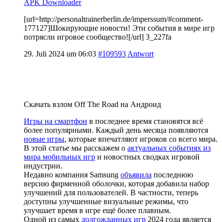
APK Downloader
[url=http://personaltrainerberlin.de/imperssum/#comment-
177127]Шокирующие новости! Эти события в мире игр
потрясли игровое сообщество![/url] 3_227fa
29. Juli 2024 um 06:03
#109593
Antwort
Скачать взлом Off The Road на Андроид
Игры на смартфон
в последнее время становятся всё
более популярными. Каждый день месяца появляются
новые игры
, которые впечатляют игроков со всего мира.
В этой статье мы расскажем о
актуальных событиях из
мира мобильных игр
и новостных сводках игровой
индустрии.
Недавно компания Samsung
объявила
последнюю
версию фирменной оболочки, которая добавила набор
улучшений для пользователей. В частности, теперь
доступны улучшенные визуальные режимы, что
улучшает время в игре ещё более плавным.
Одной из самых
долгожданных игр
2024 года является