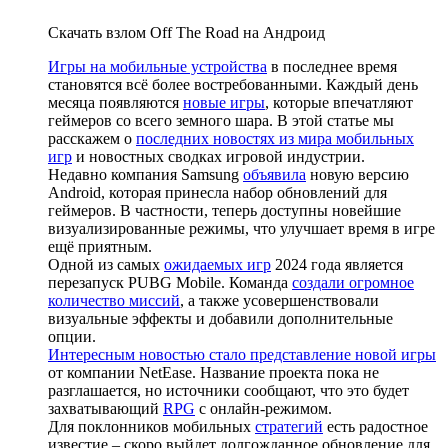
Скачать взлом Off The Road на Андроид
Игры на мобильные устройства
в последнее время
становятся всё более востребованными. Каждый день
месяца появляются
новые игры
, которые впечатляют
геймеров со всего земного шара. В этой статье мы
расскажем о
последних новостях из мира мобильных
игр
и новостных сводках игровой индустрии.
Недавно компания Samsung
объявила
новую версию
Android, которая принесла набор обновлений для
геймеров. В частности, теперь доступны новейшие
визуализированные режимы, что улучшает время в игре
ещё приятным.
Одной из самых
ожидаемых игр
2024 года является
перезапуск PUBG Mobile. Команда
создали огромное
количество миссий
, а также усовершенствовали
визуальные эффекты и добавили дополнительные
опции.
Интересным новостью стало представление новой игры
от компании NetEase. Название проекта пока не
разглашается, но источники сообщают, что это будет
захватывающий
RPG
с онлайн-режимом.
Для поклонников мобильных
стратегий
есть радостное
известие – скоро выйдет долгожданное обновление для