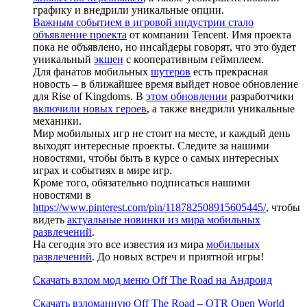
графику и внедрили уникальные опции.
Важным событием в игровой индустрии стало
объявление проекта
от компании Tencent. Имя проекта
пока не объявлено, но инсайдеры говорят, что это будет
уникальный
экшен
с кооперативным геймплеем.
Для фанатов мобильных
шутеров
есть прекрасная
новость – в ближайшее время выйдет новое обновление
для Rise of Kingdoms. В
этом обновлении
разработчики
включили новых героев
, а также внедрили уникальные
механики.
Мир мобильных игр не стоит на месте, и каждый день
выходят интересные проекты. Следите за нашими
новостями, чтобы быть в курсе о самых интересных
играх и событиях в мире игр.
Кроме того, обязательно подписаться нашими
новостями в
https://www.pinterest.com/pin/118782508915605445/
, чтобы
видеть
актуальные новинки из мира мобильных
развлечений
.
На сегодня это все известия из мира
мобильных
развлечений
. До новых встреч и приятной игры!
Скачать взлом мод меню Off The Road на Андроид
Скачать взломанную Off The Road – OTR Open World