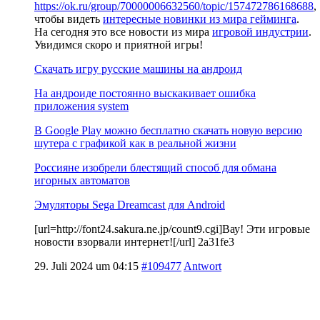
https://ok.ru/group/70000006632560/topic/157472786168688
,
чтобы видеть
интересные новинки из мира гейминга
.
На сегодня это все новости из мира
игровой индустрии
.
Увидимся скоро и приятной игры!
Скачать игру русские машины на андроид
На андроиде постоянно выскакивает ошибка
приложения system
В Google Play можно бесплатно скачать новую версию
шутера с графикой как в реальной жизни
Россияне изобрели блестящий способ для обмана
игорных автоматов
Эмуляторы Sega Dreamcast для Android
[url=http://font24.sakura.ne.jp/count9.cgi]Вау! Эти игровые
новости взорвали интернет![/url] 2a31fe3
29. Juli 2024 um 04:15
#109477
Antwort