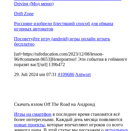
Driving (Мод меню)
Drift Zone
Россияне изобрели блестящий способ для обмана
игорных автоматов
Посоветуйте игру (android) игры онлайн играть
бесплатно
[url=https://rafeducation.com/2023/12/08/lesson-
96/#comment-9653]Невероятно! Эти события в гейминге
поразят вас![/url] 139b472
29. Juli 2024 um 07:31
#109686
Antwort
Скачать взлом Off The Road на Андроид
Игры на смартфон
в последнее время становятся всё
более интересными. Каждый день месяца появляются
новые проекты
, которые впечатляют игроков со всего
земного шара. В этой статье мы расскажем о
актуальных