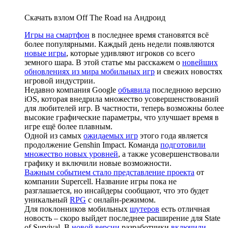
Скачать взлом Off The Road на Андроид
Игры на смартфон
в последнее время становятся всё
более популярными. Каждый день недели появляются
новые игры
, которые удивляют игроков со всего
земного шара. В этой статье мы расскажем о
новейших
обновлениях из мира мобильных игр
и свежих новостях
игровой индустрии.
Недавно компания Google
объявила
последнюю версию
iOS, которая внедрила множество усовершенствований
для любителей игр. В частности, теперь возможны более
высокие графические параметры, что улучшает время в
игре ещё более плавным.
Одной из самых
ожидаемых игр
этого года является
продолжение Genshin Impact. Команда
подготовили
множество новых уровней
, а также усовершенствовали
графику и включили новые возможности.
Важным событием стало представление проекта
от
компании Supercell. Название игры пока не
разглашается, но инсайдеры сообщают, что это будет
уникальный
RPG
с онлайн-режимом.
Для поклонников мобильных
шутеров
есть отличная
новость – скоро выйдет последнее расширение для State
of Survival. В
новой версии
разработчики
включили