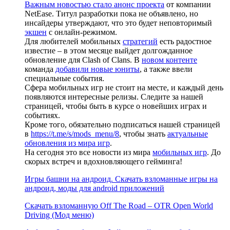
Важным новостью стало анонс проекта
от компании
NetEase. Титул разработки пока не объявлено, но
инсайдеры утверждают, что это будет неповторимый
экшен
с онлайн-режимом.
Для любителей мобильных
стратегий
есть радостное
известие – в этом месяце выйдет долгожданное
обновление для Clash of Clans. В
новом контенте
команда
добавили новые юниты
, а также ввели
специальные события.
Сфера мобильных игр не стоит на месте, и каждый день
появляются интересные релизы. Следите за нашей
страницей, чтобы быть в курсе о новейших играх и
событиях.
Кроме того, обязательно подписаться нашей страницей
в
https://t.me/s/mods_menu/8
, чтобы знать
актуальные
обновления из мира игр
.
На сегодня это все новости из мира
мобильных игр
. До
скорых встреч и вдохновляющего гейминга!
Игры башни на андроид. Скачать взломанные игры на
андроид, моды для android приложений
Скачать взломанную Off The Road – OTR Open World
Driving (Мод меню)