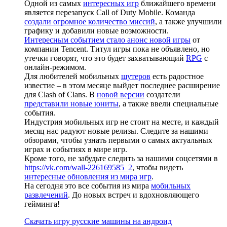
Одной из самых
интересных игр
ближайшего времени
является перезапуск Call of Duty Mobile. Команда
создали огромное количество миссий
, а также улучшили
графику и добавили новые возможности.
Интересным событием стало анонс новой игры
от
компании Tencent. Титул игры пока не объявлено, но
утечки говорят, что это будет захватывающий
RPG
с
онлайн-режимом.
Для любителей мобильных
шутеров
есть радостное
известие – в этом месяце выйдет последнее расширение
для Clash of Clans. В
новой версии
создатели
представили новые юниты
, а также ввели специальные
события.
Индустрия мобильных игр не стоит на месте, и каждый
месяц нас радуют новые релизы. Следите за нашими
обзорами, чтобы узнать первыми о самых актуальных
играх и событиях в мире игр.
Кроме того, не забудьте следить за нашими соцсетями в
https://vk.com/wall-226169585_2
, чтобы видеть
интересные обновления из мира игр
.
На сегодня это все события из мира
мобильных
развлечений
. До новых встреч и вдохновляющего
гейминга!
Скачать игру русские машины на андроид