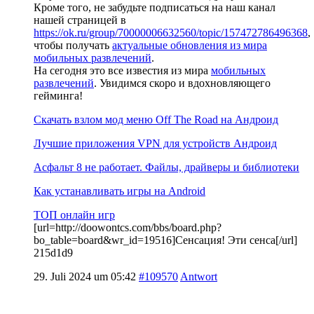
Кроме того, не забудьте подписаться на наш канал
нашей страницей в
https://ok.ru/group/70000006632560/topic/157472786496368
,
чтобы получать
актуальные обновления из мира
мобильных развлечений
.
На сегодня это все известия из мира
мобильных
развлечений
. Увидимся скоро и вдохновляющего
гейминга!
Скачать взлом мод меню Off The Road на Андроид
Лучшие приложения VPN для устройств Андроид
Асфальт 8 не работает. Файлы, драйверы и библиотеки
Как устанавливать игры на Android
ТОП онлайн игр
[url=http://doowontcs.com/bbs/board.php?
bo_table=board&wr_id=19516]Сенсация! Эти сенса[/url]
215d1d9
29. Juli 2024 um 05:42
#109570
Antwort