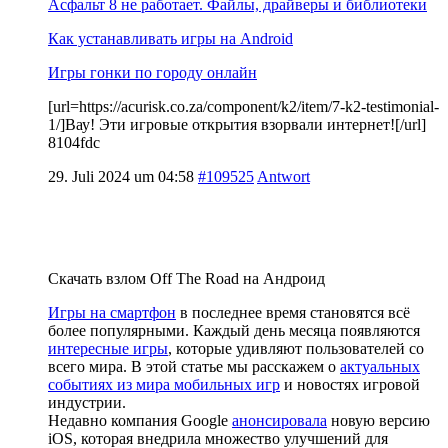
Асфальт 8 не работает. Файлы, драйверы и библиотеки
Как устанавливать игры на Android
Игры гонки по городу онлайн
[url=https://acurisk.co.za/component/k2/item/7-k2-testimonial-
1/]Вау! Эти игровые открытия взорвали интернет![/url]
8104fdc
29. Juli 2024 um 04:58
#109525
Antwort
Скачать взлом Off The Road на Андроид
Игры на смартфон
в последнее время становятся всё
более популярными. Каждый день месяца появляются
интересные игры
, которые удивляют пользователей со
всего мира. В этой статье мы расскажем о
актуальных
событиях из мира мобильных игр
и новостях игровой
индустрии.
Недавно компания Google
анонсировала
новую версию
iOS, которая внедрила множество улучшений для