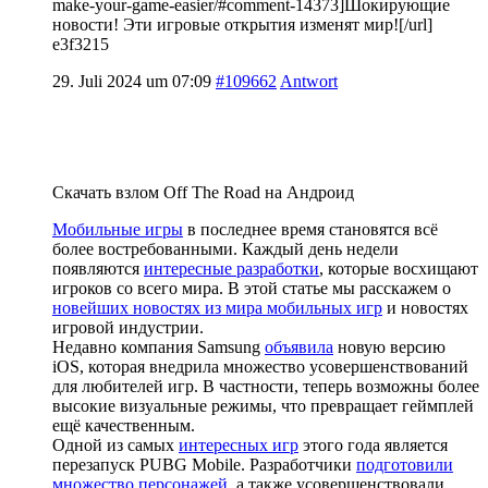
make-your-game-easier/#comment-14373]Шокирующие
новости! Эти игровые открытия изменят мир![/url]
e3f3215
29. Juli 2024 um 07:09
#109662
Antwort
Скачать взлом Off The Road на Андроид
Мобильные игры
в последнее время становятся всё
более востребованными. Каждый день недели
появляются
интересные разработки
, которые восхищают
игроков со всего мира. В этой статье мы расскажем о
новейших новостях из мира мобильных игр
и новостях
игровой индустрии.
Недавно компания Samsung
объявила
новую версию
iOS, которая внедрила множество усовершенствований
для любителей игр. В частности, теперь возможны более
высокие визуальные режимы, что превращает геймплей
ещё качественным.
Одной из самых
интересных игр
этого года является
перезапуск PUBG Mobile. Разработчики
подготовили
множество персонажей
, а также усовершенствовали