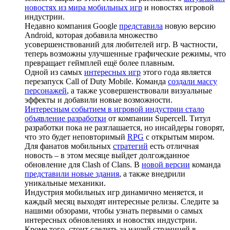
новостях из мира мобильных игр
и новостях игровой
индустрии.
Недавно компания Google
представила
новую версию
Android, которая добавила множество
усовершенствований для любителей игр. В частности,
теперь возможны улучшенные графические режимы, что
превращает геймплей ещё более плавным.
Одной из самых
интересных игр
этого года является
перезапуск Call of Duty Mobile. Команда
создали массу
персонажей
, а также усовершенствовали визуальные
эффекты и добавили новые возможности.
Интересным событием в игровой индустрии стало
объявление разработки
от компании Supercell. Титул
разработки пока не разглашается, но инсайдеры говорят,
что это будет неповторимый
RPG
с открытым миром.
Для фанатов мобильных
стратегий
есть отличная
новость – в этом месяце выйдет долгожданное
обновление для Clash of Clans. В
новой версии
команда
представили новые здания
, а также внедрили
уникальные механики.
Индустрия мобильных игр динамично меняется, и
каждый месяц выходят интересные релизы. Следите за
нашими обзорами, чтобы узнать первыми о самых
интересных обновлениях и новостях индустрии.
Кроме того, стоит следить за нашей страницей в