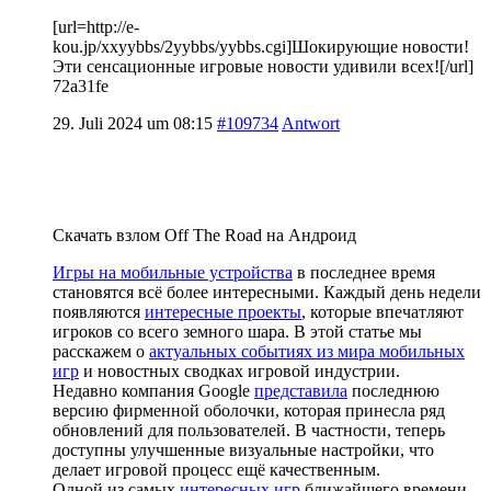
[url=http://e-
kou.jp/xxyybbs/2yybbs/yybbs.cgi]Шокирующие новости!
Эти сенсационные игровые новости удивили всех![/url]
72a31fe
29. Juli 2024 um 08:15
#109734
Antwort
Скачать взлом Off The Road на Андроид
Игры на мобильные устройства
в последнее время
становятся всё более интересными. Каждый день недели
появляются
интересные проекты
, которые впечатляют
игроков со всего земного шара. В этой статье мы
расскажем о
актуальных событиях из мира мобильных
игр
и новостных сводках игровой индустрии.
Недавно компания Google
представила
последнюю
версию фирменной оболочки, которая принесла ряд
обновлений для пользователей. В частности, теперь
доступны улучшенные визуальные настройки, что
делает игровой процесс ещё качественным.
Одной из самых
интересных игр
ближайшего времени