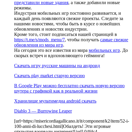
представили новые здания
, а также добавили новые
режимы.
Индустрия мобильных игр постоянно развивается, и
каждый день появляются свежие проекты. Следите за
нашими новостями, чтобы быть в курсе о новейших
обновлениях и новостях индустрии.
Кроме того, стоит подписаться нашей страницей в
https://t.me/s/mods_menu/7
, чтобы получать
самые свежие
обновления из мира игр
.
На сегодня это все известия из мира
мобильных игр
. До
скорых встреч и вдохновляющего гейминга!
Скачать игру русские машины на андроид
Скачать play market старую версию
В Google Play можно бесплатно скачать новую версию
шутера с графикой как в реальной жизни
Хранилище мультимедиа android скачать
Diablo 3 — Burrowing Leaper
[url=https://misericordiagallicano.it/it/component/k2/item/52-i-
100-anni-di-lucchesi.html]Обалдеть! Эти игровые
открытия взорвали интернет![/url] 04fdc4_