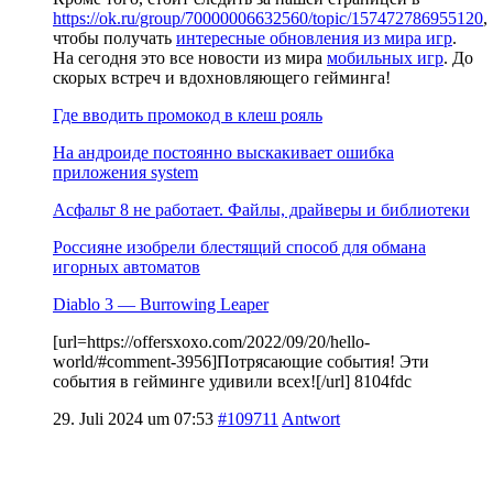
https://ok.ru/group/70000006632560/topic/157472786955120
,
чтобы получать
интересные обновления из мира игр
.
На сегодня это все новости из мира
мобильных игр
. До
скорых встреч и вдохновляющего гейминга!
Где вводить промокод в клеш рояль
На андроиде постоянно выскакивает ошибка
приложения system
Асфальт 8 не работает. Файлы, драйверы и библиотеки
Россияне изобрели блестящий способ для обмана
игорных автоматов
Diablo 3 — Burrowing Leaper
[url=https://offersxoxo.com/2022/09/20/hello-
world/#comment-3956]Потрясающие события! Эти
события в гейминге удивили всех![/url] 8104fdc
29. Juli 2024 um 07:53
#109711
Antwort