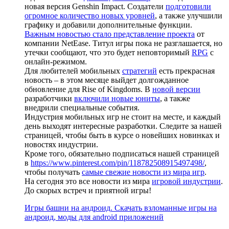
новая версия Genshin Impact. Создатели
подготовили
огромное количество новых уровней
, а также улучшили
графику и добавили дополнительные функции.
Важным новостью стало представление проекта
от
компании NetEase. Титул игры пока не разглашается, но
утечки сообщают, что это будет неповторимый
RPG
с
онлайн-режимом.
Для любителей мобильных
стратегий
есть прекрасная
новость – в этом месяце выйдет долгожданное
обновление для Rise of Kingdoms. В
новой версии
разработчики
включили новые юниты
, а также
внедрили специальные события.
Индустрия мобильных игр не стоит на месте, и каждый
день выходят интересные разработки. Следите за нашей
страницей, чтобы быть в курсе о новейших новинках и
новостях индустрии.
Кроме того, обязательно подписаться нашей страницей
в
https://www.pinterest.com/pin/118782508915497498/
,
чтобы получать
самые свежие новости из мира игр
.
На сегодня это все новости из мира
игровой индустрии
.
До скорых встреч и приятной игры!
Игры башни на андроид. Скачать взломанные игры на
андроид, моды для android приложений