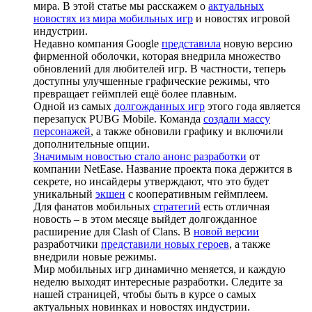
мира. В этой статье мы расскажем о
актуальных
новостях из мира мобильных игр
и новостях игровой
индустрии.
Недавно компания Google
представила
новую версию
фирменной оболочки, которая внедрила множество
обновлений для любителей игр. В частности, теперь
доступны улучшенные графические режимы, что
превращает геймплей ещё более плавным.
Одной из самых
долгожданных игр
этого года является
перезапуск PUBG Mobile. Команда
создали массу
персонажей
, а также обновили графику и включили
дополнительные опции.
Значимым новостью стало анонс разработки
от
компании NetEase. Название проекта пока держится в
секрете, но инсайдеры утверждают, что это будет
уникальный
экшен
с кооперативным геймплеем.
Для фанатов мобильных
стратегий
есть отличная
новость – в этом месяце выйдет долгожданное
расширение для Clash of Clans. В
новой версии
разработчики
представили новых героев
, а также
внедрили новые режимы.
Мир мобильных игр динамично меняется, и каждую
неделю выходят интересные разработки. Следите за
нашей страницей, чтобы быть в курсе о самых
актуальных новинках и новостях индустрии.