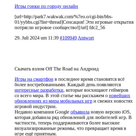
Игры гонки по городу онлайн
[url=http://park7.wakwak.com/%7eo.o/cgi-bin/bbs-
01/yybbs.cgi?list=thread]Сенсация! Эти игровые открытия
потрясли игровое сообщество![/url] fdc2_56
29. Juli 2024 um 11:39
#109949
Antwort
Скачать взлом Off The Road на Андроид
Игры на смартфон
в последнее время становятся всё
более востребованными. Каждый день появляются
интересные разработки
, которые восхищают геймеров
со всего мира. В этой статье мы расскажем о
новейших
обновлениях из мира мобильных игр
и свежих новостях
игровой индустрии.
Недавно компания Google
объявила
новую версию iOS,
которая добавила ряд обновлений для любителей игр. В
частности, теперь поддерживаются более высокие
визуализированные режимы, что превращает время в
игре ещё приятным.