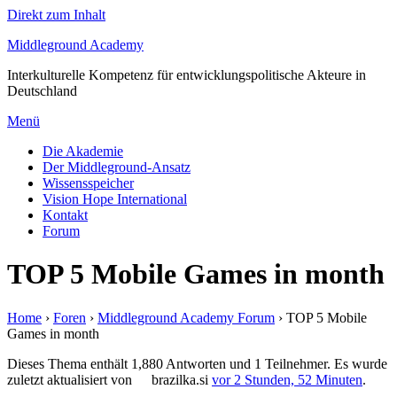
Direkt zum Inhalt
Middleground Academy
Interkulturelle Kompetenz für entwicklungspolitische Akteure in
Deutschland
Menü
Die Akademie
Der Middleground-Ansatz
Wissensspeicher
Vision Hope International
Kontakt
Forum
TOP 5 Mobile Games in month
Home
›
Foren
›
Middleground Academy Forum
›
TOP 5 Mobile
Games in month
Dieses Thema enthält 1,880 Antworten und 1 Teilnehmer. Es wurde
zuletzt aktualisiert von
brazilka.si
vor 2 Stunden, 52 Minuten
.