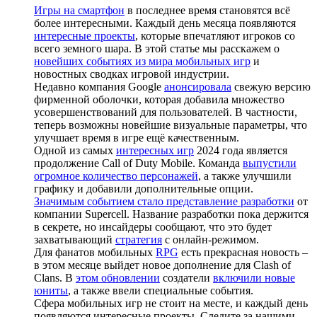
Игры на смартфон
в последнее время становятся всё
более интересными. Каждый день месяца появляются
интересные проекты
, которые впечатляют игроков со
всего земного шара. В этой статье мы расскажем о
новейших событиях из мира мобильных игр
и
новостных сводках игровой индустрии.
Недавно компания Google
анонсировала
свежую версию
фирменной оболочки, которая добавила множество
усовершенствований для пользователей. В частности,
теперь возможны новейшие визуальные параметры, что
улучшает время в игре ещё качественным.
Одной из самых
интересных игр
2024 года является
продолжение Call of Duty Mobile. Команда
выпустили
огромное количество персонажей
, а также улучшили
графику и добавили дополнительные опции.
Значимым событием стало представление разработки
от
компании Supercell. Название разработки пока держится
в секрете, но инсайдеры сообщают, что это будет
захватывающий
стратегия
с онлайн-режимом.
Для фанатов мобильных
RPG
есть прекрасная новость –
в этом месяце выйдет новое дополнение для Clash of
Clans. В
этом обновлении
создатели
включили новые
юниты
, а также ввели специальные события.
Сфера мобильных игр не стоит на месте, и каждый день
появляются интересные проекты. Следите за нашими