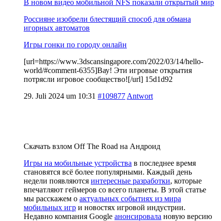
В новом видео мобильной NFS показали открытый мир
Россияне изобрели блестящий способ для обмана
игорных автоматов
Игры гонки по городу онлайн
[url=https://www.3dscansingapore.com/2022/03/14/hello-
world/#comment-6355]Вау! Эти игровые открытия
потрясли игровое сообщество![/url] 15d1d92
29. Juli 2024 um 10:31
#109877
Antwort
Скачать взлом Off The Road на Андроид
Игры на мобильные устройства
в последнее время
становятся всё более популярными. Каждый день
недели появляются
интересные разработки
, которые
впечатляют геймеров со всего планеты. В этой статье
мы расскажем о
актуальных событиях из мира
мобильных игр
и новостях игровой индустрии.
Недавно компания Google
анонсировала
новую версию