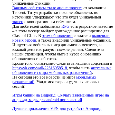
уникальные функции.
Важным событием стало анонс проекта
от компании
Tencent. Титул разработки пока не объявлено, но
источники утверждают, что это будет уникальный
экшен
с кооперативным геймплеем.
Для любителей мобильных
RPG
есть радостное известие
– в этом месяце выйдет долгожданное расширение для
Clash of Clans. В
этом обновлении
создатели
включили
новых героев
, а также внедрили уникальные механики.
Индустрия мобильных игр динамично меняется, и
каждый день нас радуют свежие релизы. Следите за
нашей страницей, чтобы быть в курсе о новейших
обновлениях и событиях.
Кроме того, обязательно следить за нашими соцсетями в
https://vk.com/wall-226169585_8
, чтобы знать
актуальные
обновления из мира мобильных развлечений
.
На сегодня это все новости из мира
мобильных
развлечений
. Увидимся скоро и удачных игровых
сессий!
Игры башни на андроид. Скачать взломанные игры на
андроид, моды для android приложений
Лучшие приложения VPN для устройств Андроид