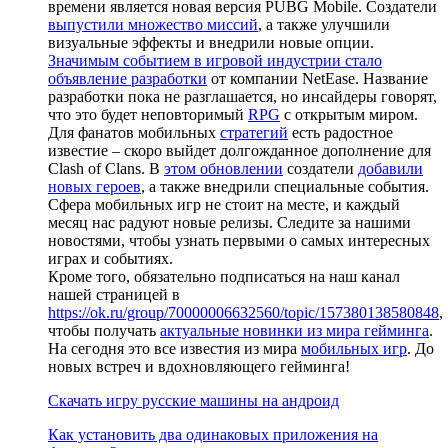
времени является новая версия PUBG Mobile. Создатели
выпустили множество миссий
, а также улучшили
визуальные эффекты и внедрили новые опции.
Значимым событием в игровой индустрии стало
объявление разработки
от компании NetEase. Название
разработки пока не разглашается, но инсайдеры говорят,
что это будет неповторимый
RPG
с открытым миром.
Для фанатов мобильных
стратегий
есть радостное
известие – скоро выйдет долгожданное дополнение для
Clash of Clans. В
этом обновлении
создатели
добавили
новых героев
, а также внедрили специальные события.
Сфера мобильных игр не стоит на месте, и каждый
месяц нас радуют новые релизы. Следите за нашими
новостями, чтобы узнать первыми о самых интересных
играх и событиях.
Кроме того, обязательно подписаться на наш канал
нашей страницей в
https://ok.ru/group/70000006632560/topic/157380138580848
,
чтобы получать
актуальные новинки из мира гейминга
.
На сегодня это все известия из мира
мобильных игр
. До
новых встреч и вдохновляющего гейминга!
Скачать игру русские машины на андроид
Как установить два одинаковых приложения на