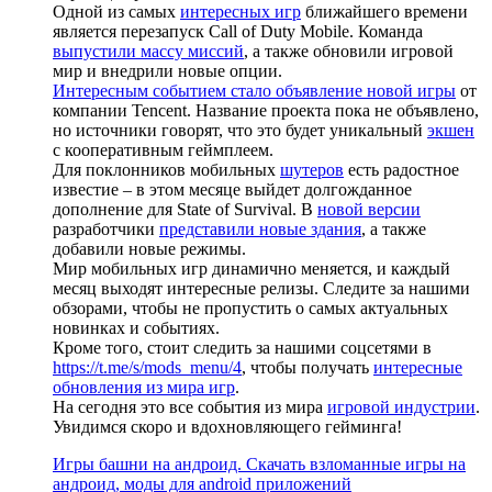
Одной из самых
интересных игр
ближайшего времени
является перезапуск Call of Duty Mobile. Команда
выпустили массу миссий
, а также обновили игровой
мир и внедрили новые опции.
Интересным событием стало объявление новой игры
от
компании Tencent. Название проекта пока не объявлено,
но источники говорят, что это будет уникальный
экшен
с кооперативным геймплеем.
Для поклонников мобильных
шутеров
есть радостное
известие – в этом месяце выйдет долгожданное
дополнение для State of Survival. В
новой версии
разработчики
представили новые здания
, а также
добавили новые режимы.
Мир мобильных игр динамично меняется, и каждый
месяц выходят интересные релизы. Следите за нашими
обзорами, чтобы не пропустить о самых актуальных
новинках и событиях.
Кроме того, стоит следить за нашими соцсетями в
https://t.me/s/mods_menu/4
, чтобы получать
интересные
обновления из мира игр
.
На сегодня это все события из мира
игровой индустрии
.
Увидимся скоро и вдохновляющего гейминга!
Игры башни на андроид. Скачать взломанные игры на
андроид, моды для android приложений