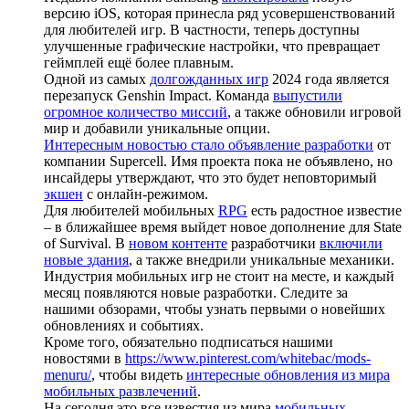
версию iOS, которая принесла ряд усовершенствований
для любителей игр. В частности, теперь доступны
улучшенные графические настройки, что превращает
геймплей ещё более плавным.
Одной из самых
долгожданных игр
2024 года является
перезапуск Genshin Impact. Команда
выпустили
огромное количество миссий
, а также обновили игровой
мир и добавили уникальные опции.
Интересным новостью стало объявление разработки
от
компании Supercell. Имя проекта пока не объявлено, но
инсайдеры утверждают, что это будет неповторимый
экшен
с онлайн-режимом.
Для любителей мобильных
RPG
есть радостное известие
– в ближайшее время выйдет новое дополнение для State
of Survival. В
новом контенте
разработчики
включили
новые здания
, а также внедрили уникальные механики.
Индустрия мобильных игр не стоит на месте, и каждый
месяц появляются новые разработки. Следите за
нашими обзорами, чтобы узнать первыми о новейших
обновлениях и событиях.
Кроме того, обязательно подписаться нашими
новостями в
https://www.pinterest.com/whitebac/mods-
menuru/
, чтобы видеть
интересные обновления из мира
мобильных развлечений
.
На сегодня это все известия из мира
мобильных