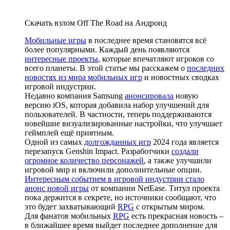
Скачать взлом Off The Road на Андроид
Мобильные игры
в последнее время становятся всё
более популярными. Каждый день появляются
интересные проекты
, которые впечатляют игроков со
всего планеты. В этой статье мы расскажем о
последних
новостях из мира мобильных игр
и новостных сводках
игровой индустрии.
Недавно компания Samsung
анонсировала
новую
версию iOS, которая добавила набор улучшений для
пользователей. В частности, теперь поддерживаются
новейшие визуализированные настройки, что улучшает
геймплей ещё приятным.
Одной из самых
долгожданных игр
2024 года является
перезапуск Genshin Impact. Разработчики
создали
огромное количество персонажей
, а также улучшили
игровой мир и включили дополнительные опции.
Интересным событием в игровой индустрии стало
анонс новой игры
от компании NetEase. Титул проекта
пока держится в секрете, но источники сообщают, что
это будет захватывающий
RPG
с открытым миром.
Для фанатов мобильных
RPG
есть прекрасная новость –
в ближайшее время выйдет последнее дополнение для