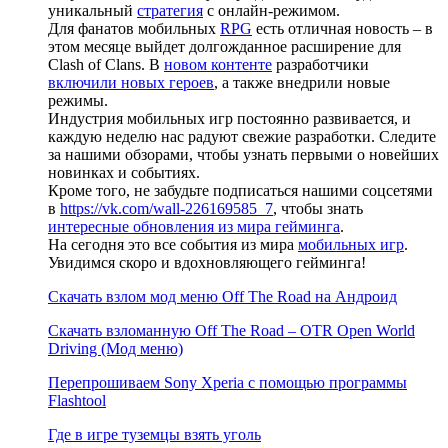
уникальный
стратегия
с онлайн-режимом.
Для фанатов мобильных
RPG
есть отличная новость – в
этом месяце выйдет долгожданное расширение для
Clash of Clans. В
новом контенте
разработчики
включили новых героев
, а также внедрили новые
режимы.
Индустрия мобильных игр постоянно развивается, и
каждую неделю нас радуют свежие разработки. Следите
за нашими обзорами, чтобы узнать первыми о новейших
новинках и событиях.
Кроме того, не забудьте подписаться нашими соцсетями
в
https://vk.com/wall-226169585_7
, чтобы знать
интересные обновления из мира гейминга
.
На сегодня это все события из мира
мобильных игр
.
Увидимся скоро и вдохновляющего гейминга!
Скачать взлом мод меню Off The Road на Андроид
Скачать взломанную Off The Road – OTR Open World
Driving (Мод меню)
Перепрошиваем Sony Xperia с помощью программы
Flashtool
Где в игре туземцы взять уголь