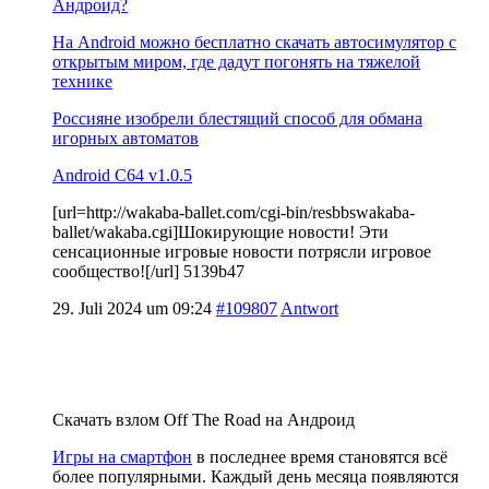
Андроид?
На Android можно бесплатно скачать автосимулятор с
открытым миром, где дадут погонять на тяжелой
технике
Россияне изобрели блестящий способ для обмана
игорных автоматов
Android C64 v1.0.5
[url=http://wakaba-ballet.com/cgi-bin/resbbswakaba-
ballet/wakaba.cgi]Шокирующие новости! Эти
сенсационные игровые новости потрясли игровое
сообщество![/url] 5139b47
29. Juli 2024 um 09:24
#109807
Antwort
Скачать взлом Off The Road на Андроид
Игры на смартфон
в последнее время становятся всё
более популярными. Каждый день месяца появляются