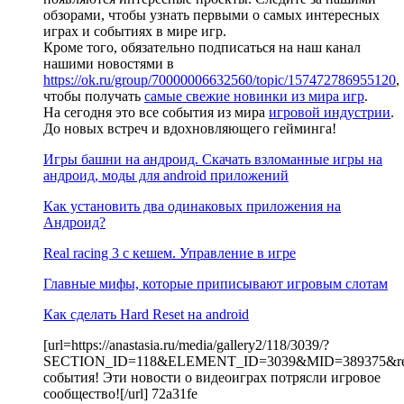
обзорами, чтобы узнать первыми о самых интересных
играх и событиях в мире игр.
Кроме того, обязательно подписаться на наш канал
нашими новостями в
https://ok.ru/group/70000006632560/topic/157472786955120
,
чтобы получать
самые свежие новинки из мира игр
.
На сегодня это все события из мира
игровой индустрии
.
До новых встреч и вдохновляющего гейминга!
Игры башни на андроид. Скачать взломанные игры на
андроид, моды для android приложений
Как установить два одинаковых приложения на
Андроид?
Real racing 3 c кешем. Управление в игре
Главные мифы, которые приписывают игровым слотам
Как сделать Hard Reset на android
[url=https://anastasia.ru/media/gallery2/118/3039/?
SECTION_ID=118&ELEMENT_ID=3039&MID=389375&resu
события! Эти новости о видеоиграх потрясли игровое
сообщество![/url] 72a31fe