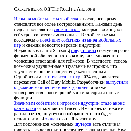
Скачать взлом Off The Road на Андроид
Игры на мобильные устройства
в последнее время
становятся всё более востребованными. Каждый день
недели появляются
свежие игры
, которые восхищают
геймеров со всего земного шара. В этой статье мы
расскажем о
новейших событиях из мира мобильных
игр
и свежих новостях игровой индустрии.
Недавно компания Samsung
представила
свежую версию
фирменной оболочки, которая внедрила множество
усовершенствований для геймеров. В частности, теперь
возможны улучшенные визуальные настройки, что
улучшает игровой процесс ещё качественным.
Одной из самых
интересных игр
2024 года является
перезапуск Call of Duty Mobile. Разработчики
выпустили
огромное количество новых уровней
, а также
усовершенствовали игровой мир и внедрили новые
функции.
Значимым событием в игровой индустрии стало анонс
разработки
от компании Tencent. Имя проекта пока не
разглашается, но утечки сообщают, что это будет
неповторимый
экшен
с онлайн-режимом.
Для поклонников мобильных
шутеров
есть отличная
новость – скоро выйдет последнее расширение для Rise