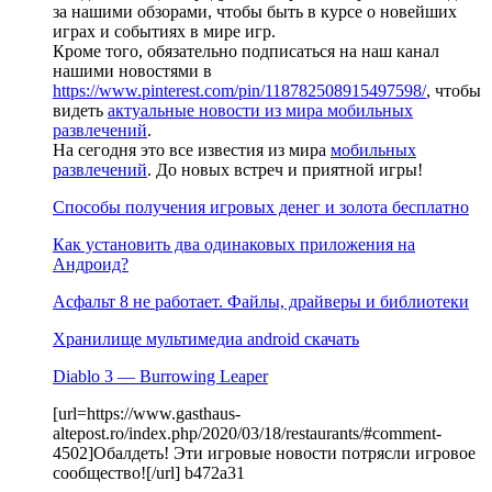
за нашими обзорами, чтобы быть в курсе о новейших
играх и событиях в мире игр.
Кроме того, обязательно подписаться на наш канал
нашими новостями в
https://www.pinterest.com/pin/118782508915497598/
, чтобы
видеть
актуальные новости из мира мобильных
развлечений
.
На сегодня это все известия из мира
мобильных
развлечений
. До новых встреч и приятной игры!
Способы получения игровых денег и золота бесплатно
Как установить два одинаковых приложения на
Андроид?
Асфальт 8 не работает. Файлы, драйверы и библиотеки
Хранилище мультимедиа android скачать
Diablo 3 — Burrowing Leaper
[url=https://www.gasthaus-
altepost.ro/index.php/2020/03/18/restaurants/#comment-
4502]Обалдеть! Эти игровые новости потрясли игровое
сообщество![/url] b472a31