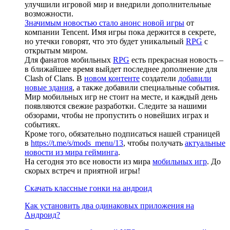
улучшили игровой мир и внедрили дополнительные
возможности.
Значимым новостью стало анонс новой игры
от
компании Tencent. Имя игры пока держится в секрете,
но утечки говорят, что это будет уникальный
RPG
с
открытым миром.
Для фанатов мобильных
RPG
есть прекрасная новость –
в ближайшее время выйдет последнее дополнение для
Clash of Clans. В
новом контенте
создатели
добавили
новые здания
, а также добавили специальные события.
Мир мобильных игр не стоит на месте, и каждый день
появляются свежие разработки. Следите за нашими
обзорами, чтобы не пропустить о новейших играх и
событиях.
Кроме того, обязательно подписаться нашей страницей
в
https://t.me/s/mods_menu/13
, чтобы получать
актуальные
новости из мира гейминга
.
На сегодня это все новости из мира
мобильных игр
. До
скорых встреч и приятной игры!
Скачать классные гонки на андроид
Как установить два одинаковых приложения на
Андроид?