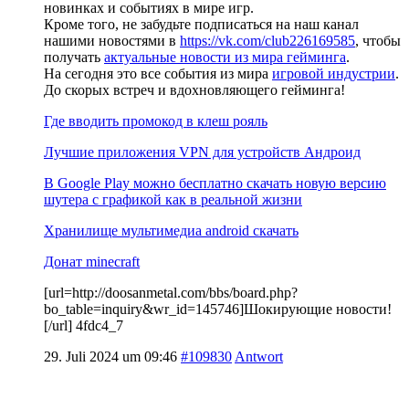
новинках и событиях в мире игр.
Кроме того, не забудьте подписаться на наш канал
нашими новостями в
https://vk.com/club226169585
, чтобы
получать
актуальные новости из мира гейминга
.
На сегодня это все события из мира
игровой индустрии
.
До скорых встреч и вдохновляющего гейминга!
Где вводить промокод в клеш рояль
Лучшие приложения VPN для устройств Андроид
В Google Play можно бесплатно скачать новую версию
шутера с графикой как в реальной жизни
Хранилище мультимедиа android скачать
Донат minecraft
[url=http://doosanmetal.com/bbs/board.php?
bo_table=inquiry&wr_id=145746]Шокирующие новости!
[/url] 4fdc4_7
29. Juli 2024 um 09:46
#109830
Antwort