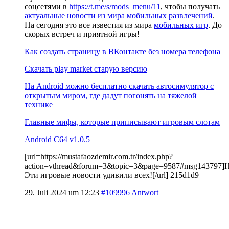
соцсетями в
https://t.me/s/mods_menu/11
, чтобы получать
актуальные новости из мира мобильных развлечений
.
На сегодня это все известия из мира
мобильных игр
. До
скорых встреч и приятной игры!
Как создать страницу в ВКонтакте без номера телефона
Скачать play market старую версию
На Android можно бесплатно скачать автосимулятор с
открытым миром, где дадут погонять на тяжелой
технике
Главные мифы, которые приписывают игровым слотам
Android C64 v1.0.5
[url=https://mustafaozdemir.com.tr/index.php?
action=vthread&forum=3&topic=3&page=9587#msg143797]
Эти игровые новости удивили всех![/url] 215d1d9
29. Juli 2024 um 12:23
#109996
Antwort