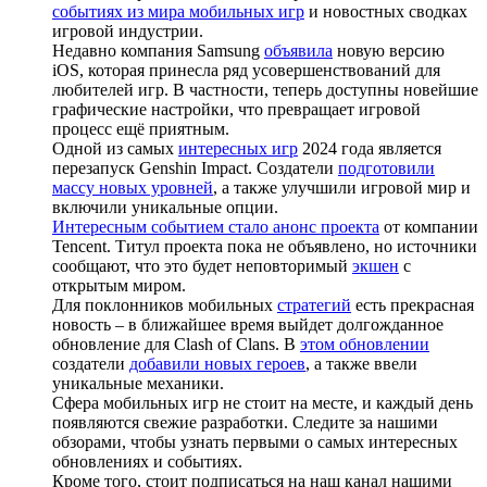
событиях из мира мобильных игр
и новостных сводках
игровой индустрии.
Недавно компания Samsung
объявила
новую версию
iOS, которая принесла ряд усовершенствований для
любителей игр. В частности, теперь доступны новейшие
графические настройки, что превращает игровой
процесс ещё приятным.
Одной из самых
интересных игр
2024 года является
перезапуск Genshin Impact. Создатели
подготовили
массу новых уровней
, а также улучшили игровой мир и
включили уникальные опции.
Интересным событием стало анонс проекта
от компании
Tencent. Титул проекта пока не объявлено, но источники
сообщают, что это будет неповторимый
экшен
с
открытым миром.
Для поклонников мобильных
стратегий
есть прекрасная
новость – в ближайшее время выйдет долгожданное
обновление для Clash of Clans. В
этом обновлении
создатели
добавили новых героев
, а также ввели
уникальные механики.
Сфера мобильных игр не стоит на месте, и каждый день
появляются свежие разработки. Следите за нашими
обзорами, чтобы узнать первыми о самых интересных
обновлениях и событиях.
Кроме того, стоит подписаться на наш канал нашими