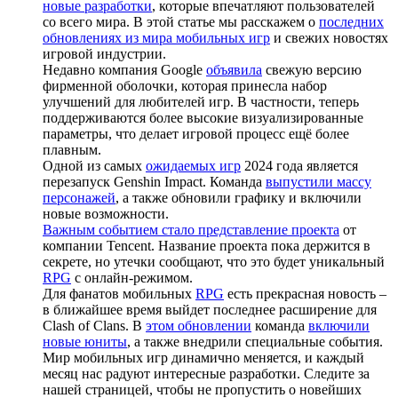
новые разработки
, которые впечатляют пользователей
со всего мира. В этой статье мы расскажем о
последних
обновлениях из мира мобильных игр
и свежих новостях
игровой индустрии.
Недавно компания Google
объявила
свежую версию
фирменной оболочки, которая принесла набор
улучшений для любителей игр. В частности, теперь
поддерживаются более высокие визуализированные
параметры, что делает игровой процесс ещё более
плавным.
Одной из самых
ожидаемых игр
2024 года является
перезапуск Genshin Impact. Команда
выпустили массу
персонажей
, а также обновили графику и включили
новые возможности.
Важным событием стало представление проекта
от
компании Tencent. Название проекта пока держится в
секрете, но утечки сообщают, что это будет уникальный
RPG
с онлайн-режимом.
Для фанатов мобильных
RPG
есть прекрасная новость –
в ближайшее время выйдет последнее расширение для
Clash of Clans. В
этом обновлении
команда
включили
новые юниты
, а также внедрили специальные события.
Мир мобильных игр динамично меняется, и каждый
месяц нас радуют интересные разработки. Следите за
нашей страницей, чтобы не пропустить о новейших