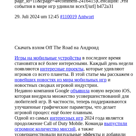
page_id=11&cpage=4#comment-2416415]Сенсация! Эти
события в мире игр удивили всех![/url] b472a31
29. Juli 2024 um 12:45
#110019
Antwort
Скачать взлом Off The Road на Андроид
Игры на мобильные устройства
в последнее время
становятся всё более интересными. Каждый день недели
появляются
интересные проекты
, которые удивляют
игроков со всего планеты. В этой статье мы расскажем о
новейших новостях из мира мобильных игр
и
новостных сводках игровой индустрии.
Недавно компания Google
объявила
новую версию iOS,
которая внедрила множество усовершенствований для
любителей игр. В частности, теперь поддерживаются
улучшенные графические параметры, что делает
игровой процесс ещё более плавным.
Одной из самых
интересных игр
2024 года является
продолжение Call of Duty Mobile. Команда
выпустили
огромное количество миссий
, а также
усовершенствовали визуальные эффекты и добавили