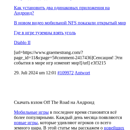
Как установить два одинаковых приложения на
Андроид?
В новом видео мобильной NFS показали открытый мир
Где в игре туземцы взять уголь
Diablo II
[url=https://www.graemestrang.com/?
page_id=11&cpage=5#comment-2417436]Сенсация! Эти
события в мире игр изменят мир![/url] e3f3215
29. Juli 2024 um 12:01
#109972
Antwort
Скачать взлом Off The Road на Андроид
Мобильные игры
в последнее время становятся всё
более популярными. Каждый день месяца появляются
новые игры
, которые удивляют игроков со всего
земного шара. В этой статье мы расскажем о
новейших