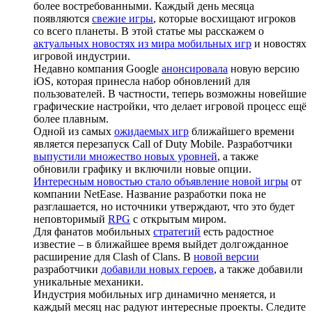
более востребованными. Каждый день месяца
появляются
свежие игры
, которые восхищают игроков
со всего планеты. В этой статье мы расскажем о
актуальных новостях из мира мобильных игр
и новостях
игровой индустрии.
Недавно компания Google
анонсировала
новую версию
iOS, которая принесла набор обновлений для
пользователей. В частности, теперь возможны новейшие
графические настройки, что делает игровой процесс ещё
более плавным.
Одной из самых
ожидаемых игр
ближайшего времени
является перезапуск Call of Duty Mobile. Разработчики
выпустили множество новых уровней
, а также
обновили графику и включили новые опции.
Интересным новостью стало объявление новой игры
от
компании NetEase. Название разработки пока не
разглашается, но источники утверждают, что это будет
неповторимый
RPG
с открытым миром.
Для фанатов мобильных
стратегий
есть радостное
известие – в ближайшее время выйдет долгожданное
расширение для Clash of Clans. В
новой версии
разработчики
добавили новых героев
, а также добавили
уникальные механики.
Индустрия мобильных игр динамично меняется, и
каждый месяц нас радуют интересные проекты. Следите