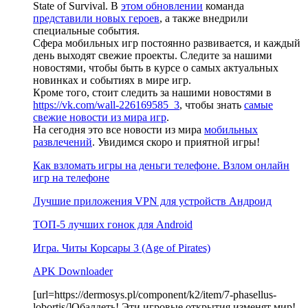
State of Survival. В
этом обновлении
команда
представили новых героев
, а также внедрили
специальные события.
Сфера мобильных игр постоянно развивается, и каждый
день выходят свежие проекты. Следите за нашими
новостями, чтобы быть в курсе о самых актуальных
новинках и событиях в мире игр.
Кроме того, стоит следить за нашими новостями в
https://vk.com/wall-226169585_3
, чтобы знать
самые
свежие новости из мира игр
.
На сегодня это все новости из мира
мобильных
развлечений
. Увидимся скоро и приятной игры!
Как взломать игры на деньги телефоне. Взлом онлайн
игр на телефоне
Лучшие приложения VPN для устройств Андроид
ТОП-5 лучших гонок для Android
Игра. Читы Корсары 3 (Age of Pirates)
APK Downloader
[url=https://dermosys.pl/component/k2/item/7-phasellus-
lobortis/]Обалдеть! Эти игровые открытия изменят мир!