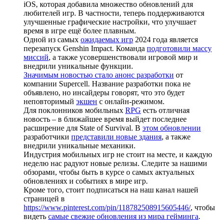
iOS, которая добавила множество обновлений для
любителей игр. В частности, теперь поддерживаются
улучшенные графические настройки, что улучшает
время в игре ещё более плавным.
Одной из самых
ожидаемых игр
2024 года является
перезапуск Genshin Impact. Команда
подготовили массу
миссий
, а также усовершенствовали игровой мир и
внедрили уникальные функции.
Значимым новостью стало анонс разработки
от
компании Supercell. Название разработки пока не
объявлено, но инсайдеры говорят, что это будет
неповторимый
экшен
с онлайн-режимом.
Для поклонников мобильных
RPG
есть отличная
новость – в ближайшее время выйдет последнее
расширение для State of Survival. В
этом обновлении
разработчики
представили новые здания
, а также
внедрили уникальные механики.
Индустрия мобильных игр не стоит на месте, и каждую
неделю нас радуют новые релизы. Следите за нашими
обзорами, чтобы быть в курсе о самых актуальных
обновлениях и событиях в мире игр.
Кроме того, стоит подписаться на наш канал нашей
страницей в
https://www.pinterest.com/pin/118782508915605446/
, чтобы
видеть
самые свежие обновления из мира гейминга
.