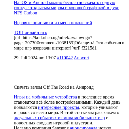
На iOS и Android можно бесплатно скачать годную
гонку с открытым миром и хорошей графикой в духе
NFS Carbon
Игровые приставки и смена поколений
ТОП онлайн игр
[url=https://koikoi.co.ug/odrek-rwabwogo?
page=20730#comment-1038159]Обалдеть! Эти события в
мире игр взорвали интернет![/url] f3215d1
29. Juli 2024 um 13:07
#110042
Antwort
Скачать взлом Off The Road на Андроид
Игры на мобильные устройства
в последнее время
становятся всё более востребованными. Каждый день
появляются
интересные проекты
, которые удивляют
игроков со всего мира. В этой статье мы расскажем о
актуальных событиях из мира мобильных игр
и
новостных сводках игровой индустрии.
Недавно компания Samsung
анонсировала
новую