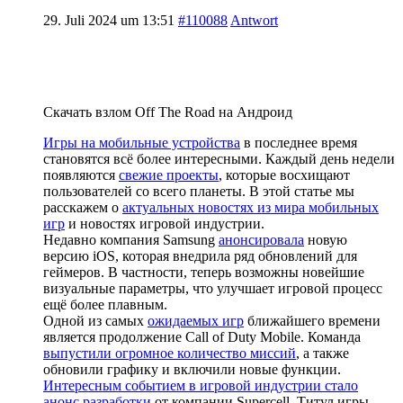
29. Juli 2024 um 13:51
#110088
Antwort
Скачать взлом Off The Road на Андроид
Игры на мобильные устройства
в последнее время
становятся всё более интересными. Каждый день недели
появляются
свежие проекты
, которые восхищают
пользователей со всего планеты. В этой статье мы
расскажем о
актуальных новостях из мира мобильных
игр
и новостях игровой индустрии.
Недавно компания Samsung
анонсировала
новую
версию iOS, которая внедрила ряд обновлений для
геймеров. В частности, теперь возможны новейшие
визуальные параметры, что улучшает игровой процесс
ещё более плавным.
Одной из самых
ожидаемых игр
ближайшего времени
является продолжение Call of Duty Mobile. Команда
выпустили огромное количество миссий
, а также
обновили графику и включили новые функции.
Интересным событием в игровой индустрии стало
анонс разработки
от компании Supercell. Титул игры