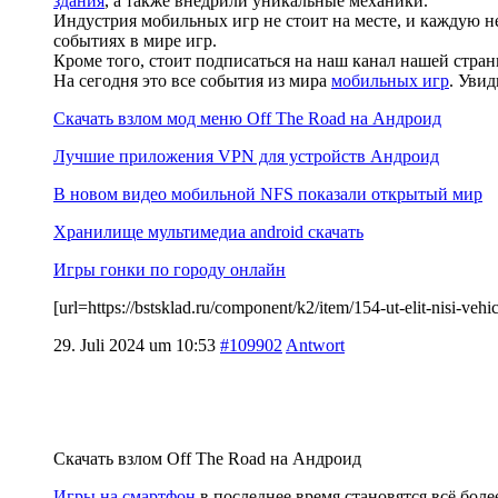
здания
, а также внедрили уникальные механики.
Индустрия мобильных игр не стоит на месте, и каждую н
событиях в мире игр.
Кроме того, стоит подписаться на наш канал нашей стра
На сегодня это все события из мира
мобильных игр
. Уви
Скачать взлом мод меню Off The Road на Андроид
Лучшие приложения VPN для устройств Андроид
В новом видео мобильной NFS показали открытый мир
Хранилище мультимедиа android скачать
Игры гонки по городу онлайн
[url=https://bstsklad.ru/component/k2/item/154-ut-elit-nisi-v
29. Juli 2024 um 10:53
#109902
Antwort
Скачать взлом Off The Road на Андроид
Игры на смартфон
в последнее время становятся всё бо