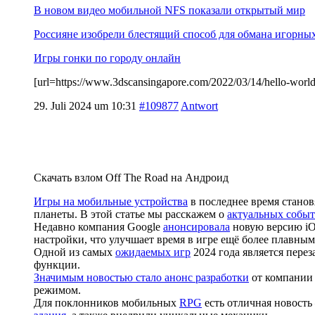
В новом видео мобильной NFS показали открытый мир
Россияне изобрели блестящий способ для обмана игорны
Игры гонки по городу онлайн
[url=https://www.3dscansingapore.com/2022/03/14/hello-wo
29. Juli 2024 um 10:31
#109877
Antwort
Скачать взлом Off The Road на Андроид
Игры на мобильные устройства
в последнее время стано
планеты. В этой статье мы расскажем о
актуальных событ
Недавно компания Google
анонсировала
новую версию iO
настройки, что улучшает время в игре ещё более плавным
Одной из самых
ожидаемых игр
2024 года является перез
функции.
Значимым новостью стало анонс разработки
от компании 
режимом.
Для поклонников мобильных
RPG
есть отличная новость 