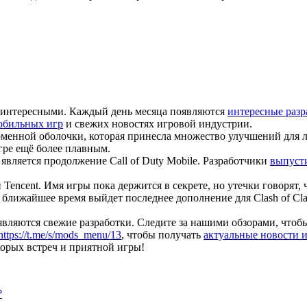
е интересными. Каждый день месяца появляются
интересные разр
обильных игр
и свежих новостях игровой индустрии.
енной оболочки, которая принесла множество улучшений для л
гре ещё более плавным.
вляется продолжение Call of Duty Mobile. Разработчики
выпуст
Tencent. Имя игры пока держится в секрете, но утечки говорят,
в ближайшее время выйдет последнее дополнение для Clash of Cl
являются свежие разработки. Следите за нашими обзорами, чтоб
https://t.me/s/mods_menu/13
, чтобы получать
актуальные новости 
корых встреч и приятной игры!
?