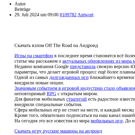
Autor
Beiträge
29. Juli 2024 um 09:00
#109782
Antwort
Скачать взлом Off The Road на Андроид
Игры на смартфон
в последнее время становятся всё бо
статье мы расскажем о
актуальных обновлениях из мира 
Недавно компания Google
представила
свежую версию iOS
параметры, что делает игровой процесс ещё более плавн
Одной из самых
долгожданных игр
ближайшего времени 
внедрили новые опции.
Значимым событием в игровой индустрии стало объявлен
неповторимый
RPG
с открытым миром.
Для фанатов мобильных
стратегий
есть радостное извест
внедрили специальные события.
Сфера мобильных игр не стоит на месте, и каждый месяц
Кроме того, обязательно подписаться на наш канал наше
На сегодня это все известия из мира
мобильных игр
. До 
Скачать игру русские машины на андроид