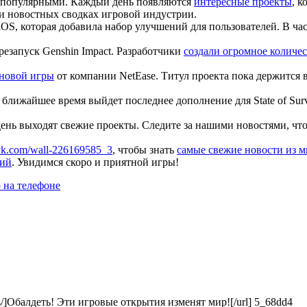
ее популярными. Каждый день появляются
интересные проекты
, к
и новостных сводках игровой индустрии.
OS, которая добавила набор улучшений для пользователей. В ч
резапуск Genshin Impact. Разработчики
создали огромное количе
 новой игры
от компании NetEase. Титул проекта пока держится в
 ближайшее время выйдет последнее дополнение для State of Surv
ень выходят свежие проекты. Следите за нашими новостями, что
/vk.com/wall-226169585_3
, чтобы знать
самые свежие новости из м
ний
. Увидимся скоро и приятной игры!
 на телефоне
rtis/]Обалдеть! Эти игровые открытия изменят мир![/url] 5_68dd4