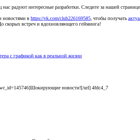
 нас радуют интересные разработки. Следите за нашей странице
ми новостями в
https://vk.com/club226169585
, чтобы получать
актуа
 До скорых встреч и вдохновляющего гейминга!
тера с графикой как в реальной жизни
ry&wr_id=145746]Шокирующие новости![/url] 4fdc4_7