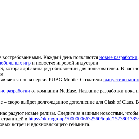
лее востребованными. Каждый день появляются
новые разработки
мобильных игр
и новостях игровой индустрии.
, которая добавила ряд обновлений для пользователей. В част
ым.
является новая версия PUBG Mobile. Создатели
выпустили множ
ие разработки
от компании NetEase. Название разработки пока не
ие – скоро выйдет долгожданное дополнение для Clash of Clans. 
 нас радуют новые релизы. Следите за нашими новостями, чтобы
й страницей в
https://ok.ru/group/70000006632560/topic/157380138
новых встреч и вдохновляющего гейминга!