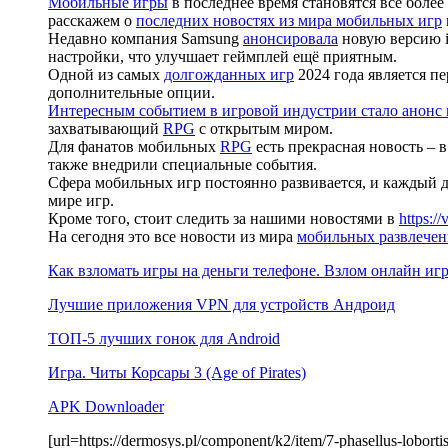
Мобильные игры
в последнее время становятся всё бол
расскажем о
последних новостях из мира мобильных игр
Недавно компания Samsung
анонсировала
новую версию i
настройки, что улучшает геймплей ещё приятным.
Одной из самых
долгожданных игр
2024 года является пе
дополнительные опции.
Интересным событием в игровой индустрии стало анонс
захватывающий
RPG
с открытым миром.
Для фанатов мобильных
RPG
есть прекрасная новость – в
также внедрили специальные события.
Сфера мобильных игр постоянно развивается, и каждый д
мире игр.
Кроме того, стоит следить за нашими новостями в
https:/
На сегодня это все новости из мира
мобильных развлече
Как взломать игры на деньги телефоне. Взлом онлайн игр
Лучшие приложения VPN для устройств Андроид
ТОП-5 лучших гонок для Android
Игра. Читы Корсары 3 (Age of Pirates)
APK Downloader
[url=https://dermosys.pl/component/k2/item/7-phasellus-lobo