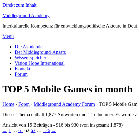
Direkt zum Inhalt
Middleground Academy
Interkulturelle Kompetenz für entwicklungspolitische Akteure in Deu
Menü
Die Akademie
Der Middleground-Ansatz
Wissensspeicher
Vision Hope International
Kontakt
Forum
TOP 5 Mobile Games in month
Home
›
Foren
›
Middleground Academy Forum
›
TOP 5 Mobile Gam
Dieses Thema enthält 1,877 Antworten und 1 Teilnehmer. Es wurde zu
Ansicht von 15 Beiträgen - 916 bis 930 (von insgesamt 1,878)
←
1
…
61
62
63
…
126
→