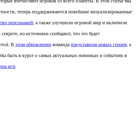
оторые впечатляют игроков со всего планеты. В этой статье мы
астности, теперь поддерживаются новейшие визуализированные
ство персонажей
, а также улучшили игровой мир и включили
 секрете, но источники сообщают, что это будет
ival. В
этом обновлении
команда
представили новых героев
, а
бы быть в курсе о самых актуальных новинках и событиях в
ира игр
.