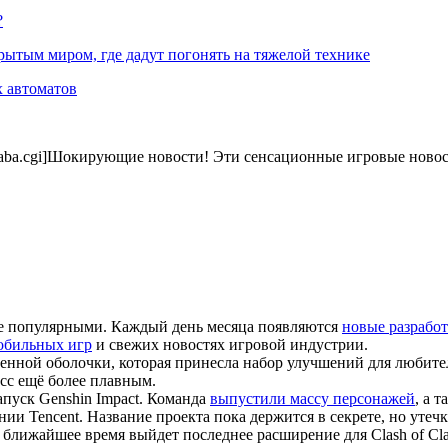
?
рытым миром, где дадут погонять на тяжелой технике
х автоматов
t/wakaba.cgi]Шокирующие новости! Эти сенсационные игровые ново
лее популярными. Каждый день месяца появляются
новые разрабо
обильных игр
и свежих новостях игровой индустрии.
ной оболочки, которая принесла набор улучшений для любител
сс ещё более плавным.
апуск Genshin Impact. Команда
выпустили массу персонажей
, а 
нии Tencent. Название проекта пока держится в секрете, но утеч
в ближайшее время выйдет последнее расширение для Clash of Cl