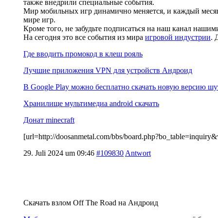
также внедрили специальные события.
Мир мобильных игр динамично меняется, и каждый месяц
мире игр.
Кроме того, не забудьте подписаться на наш канал наши
На сегодня это все события из мира
игровой индустрии
.
Где вводить промокод в клеш рояль
Лучшие приложения VPN для устройств Андроид
В Google Play можно бесплатно скачать новую версию шу
Хранилище мультимедиа android скачать
Донат minecraft
[url=http://doosanmetal.com/bbs/board.php?bo_table=inqui
29. Juli 2024 um 09:46
#109830
Antwort
Скачать взлом Off The Road на Андроид