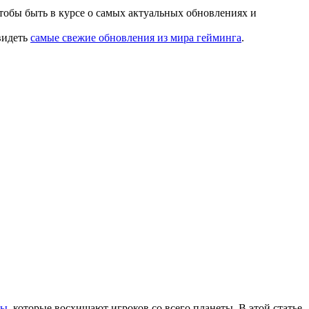
тобы быть в курсе о самых актуальных обновлениях и
видеть
самые свежие обновления из мира гейминга
.
ры
, которые восхищают игроков со всего планеты. В этой статье