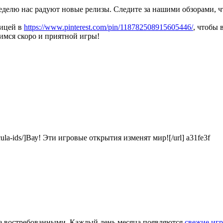
еделю нас радуют новые релизы. Следите за нашими обзорами, ч
ницей в
https://www.pinterest.com/pin/118782508915605446/
, чтобы 
димся скоро и приятной игры!
ehicula-ids/]Вау! Эти игровые открытия изменят мир![/url] a31fe3f
лее востребованными. Каждый день месяца появляются
свежие иг