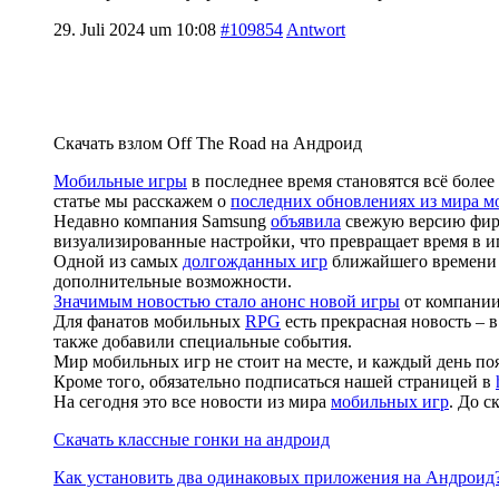
29. Juli 2024 um 10:08
#109854
Antwort
Скачать взлом Off The Road на Андроид
Мобильные игры
в последнее время становятся всё боле
статье мы расскажем о
последних обновлениях из мира м
Недавно компания Samsung
объявила
свежую версию фирм
визуализированные настройки, что превращает время в и
Одной из самых
долгожданных игр
ближайшего времени я
дополнительные возможности.
Значимым новостью стало анонс новой игры
от компании 
Для фанатов мобильных
RPG
есть прекрасная новость – 
также добавили специальные события.
Мир мобильных игр не стоит на месте, и каждый день по
Кроме того, обязательно подписаться нашей страницей в
На сегодня это все новости из мира
мобильных игр
. До с
Скачать классные гонки на андроид
Как установить два одинаковых приложения на Андроид