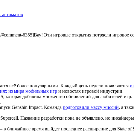
х автоматов
rld/#comment-6355]Вау! Эти игровые открытия потрясли игровое со
вятся всё более популярными. Каждый день недели появляются
и
иях из мира мобильных игр
и новостях игровой индустрии.
S, которая добавила множество обновлений для любителей игр.
.
апуск Genshin Impact. Команда
подготовили массу миссий
, а та
Supercell. Название разработки пока не объявлено, но инсайдер
– в ближайшее время выйдет последнее расширение для State of S