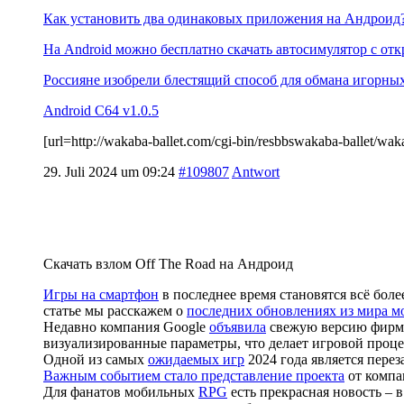
Как установить два одинаковых приложения на Андроид
На Android можно бесплатно скачать автосимулятор с отк
Россияне изобрели блестящий способ для обмана игорны
Android C64 v1.0.5
[url=http://wakaba-ballet.com/cgi-bin/resbbswakaba-balle
29. Juli 2024 um 09:24
#109807
Antwort
Скачать взлом Off The Road на Андроид
Игры на смартфон
в последнее время становятся всё бо
статье мы расскажем о
последних обновлениях из мира м
Недавно компания Google
объявила
свежую версию фирмен
визуализированные параметры, что делает игровой проце
Одной из самых
ожидаемых игр
2024 года является перез
Важным событием стало представление проекта
от компа
Для фанатов мобильных
RPG
есть прекрасная новость – 