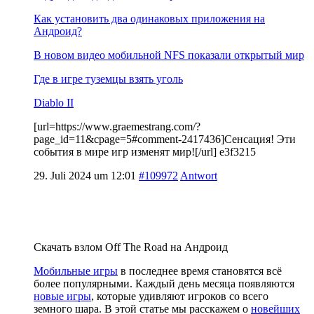
Как установить два одинаковых приложения на
Андроид?
В новом видео мобильной NFS показали открытый мир
Где в игре туземцы взять уголь
Diablo II
[url=https://www.graemestrang.com/?
page_id=11&cpage=5#comment-2417436]Сенсация! Эти
события в мире игр изменят мир![/url] e3f3215
29. Juli 2024 um 12:01
#109972
Antwort
Скачать взлом Off The Road на Андроид
Мобильные игры
в последнее время становятся всё
более популярными. Каждый день месяца появляются
новые игры
, которые удивляют игроков со всего
земного шара. В этой статье мы расскажем о
новейших