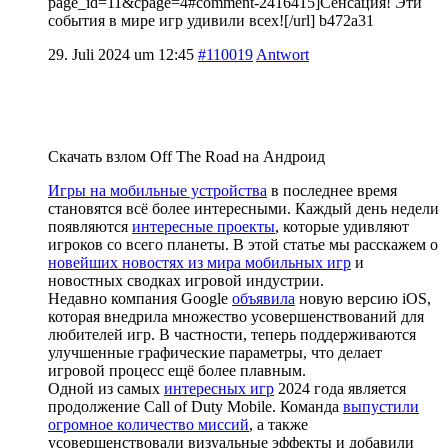
page_id=11&cpage=4#comment-2416415]Сенсация! Эти
события в мире игр удивили всех![/url] b472a31
29. Juli 2024 um 12:45
#110019
Antwort
Скачать взлом Off The Road на Андроид
Игры на мобильные устройства
в последнее время
становятся всё более интересными. Каждый день недели
появляются
интересные проекты
, которые удивляют
игроков со всего планеты. В этой статье мы расскажем о
новейших новостях из мира мобильных игр
и
новостных сводках игровой индустрии.
Недавно компания Google
объявила
новую версию iOS,
которая внедрила множество усовершенствований для
любителей игр. В частности, теперь поддерживаются
улучшенные графические параметры, что делает
игровой процесс ещё более плавным.
Одной из самых
интересных игр
2024 года является
продолжение Call of Duty Mobile. Команда
выпустили
огромное количество миссий
, а также
усовершенствовали визуальные эффекты и добавили