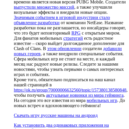
времени является новая версия PUBG Mobile. Создатели
выпустили множество миссий
, а также улучшили
визуальные эффекты и внедрили новые опции.
Значимым событием в игровой индустрии стало
объявление разработки
от компании NetEase. Название
разработки пока не разглашается, но инсайдеры говорят,
что это будет неповторимый
RPG
с открытым миром.
Для фанатов мобильных
стратегий
есть радостное
известие – скоро выйдет долгожданное дополнение для
Clash of Clans. В
этом обновлении
создатели
добавили
новых героев
, а также внедрили специальные события.
Сфера мобильных игр не стоит на месте, и каждый
месяц нас радуют новые релизы. Следите за нашими
новостями, чтобы узнать первыми о самых интересных
играх и событиях.
Кроме того, обязательно подписаться на наш канал
нашей страницей в
https://ok.ru/group/70000006632560/topic/157380138580848
,
чтобы получать
актуальные новинки из мира гейминга
.
На сегодня это все известия из мира
мобильных игр
. До
новых встреч и вдохновляющего гейминга!
Скачать игру русские машины на андроид
Как установить два одинаковых приложения на