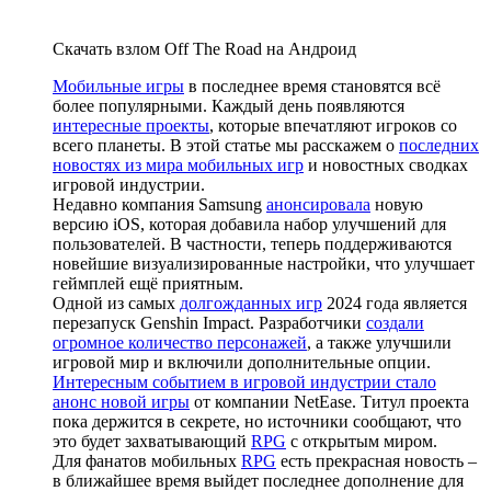
Скачать взлом Off The Road на Андроид
Мобильные игры
в последнее время становятся всё
более популярными. Каждый день появляются
интересные проекты
, которые впечатляют игроков со
всего планеты. В этой статье мы расскажем о
последних
новостях из мира мобильных игр
и новостных сводках
игровой индустрии.
Недавно компания Samsung
анонсировала
новую
версию iOS, которая добавила набор улучшений для
пользователей. В частности, теперь поддерживаются
новейшие визуализированные настройки, что улучшает
геймплей ещё приятным.
Одной из самых
долгожданных игр
2024 года является
перезапуск Genshin Impact. Разработчики
создали
огромное количество персонажей
, а также улучшили
игровой мир и включили дополнительные опции.
Интересным событием в игровой индустрии стало
анонс новой игры
от компании NetEase. Титул проекта
пока держится в секрете, но источники сообщают, что
это будет захватывающий
RPG
с открытым миром.
Для фанатов мобильных
RPG
есть прекрасная новость –
в ближайшее время выйдет последнее дополнение для