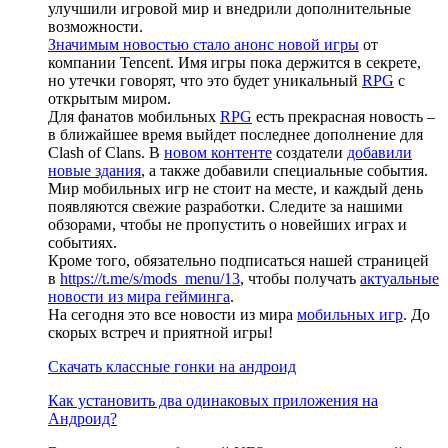
улучшили игровой мир и внедрили дополнительные
возможности.
Значимым новостью стало анонс новой игры
от
компании Tencent. Имя игры пока держится в секрете,
но утечки говорят, что это будет уникальный
RPG
с
открытым миром.
Для фанатов мобильных
RPG
есть прекрасная новость –
в ближайшее время выйдет последнее дополнение для
Clash of Clans. В
новом контенте
создатели
добавили
новые здания
, а также добавили специальные события.
Мир мобильных игр не стоит на месте, и каждый день
появляются свежие разработки. Следите за нашими
обзорами, чтобы не пропустить о новейших играх и
событиях.
Кроме того, обязательно подписаться нашей страницей
в
https://t.me/s/mods_menu/13
, чтобы получать
актуальные
новости из мира гейминга
.
На сегодня это все новости из мира
мобильных игр
. До
скорых встреч и приятной игры!
Скачать классные гонки на андроид
Как установить два одинаковых приложения на
Андроид?