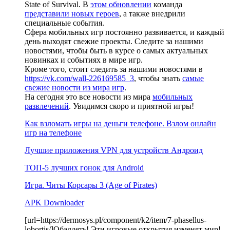
State of Survival. В
этом обновлении
команда
представили новых героев
, а также внедрили
специальные события.
Сфера мобильных игр постоянно развивается, и каждый
день выходят свежие проекты. Следите за нашими
новостями, чтобы быть в курсе о самых актуальных
новинках и событиях в мире игр.
Кроме того, стоит следить за нашими новостями в
https://vk.com/wall-226169585_3
, чтобы знать
самые
свежие новости из мира игр
.
На сегодня это все новости из мира
мобильных
развлечений
. Увидимся скоро и приятной игры!
Как взломать игры на деньги телефоне. Взлом онлайн
игр на телефоне
Лучшие приложения VPN для устройств Андроид
ТОП-5 лучших гонок для Android
Игра. Читы Корсары 3 (Age of Pirates)
APK Downloader
[url=https://dermosys.pl/component/k2/item/7-phasellus-
lobortis/]Обалдеть! Эти игровые открытия изменят мир!