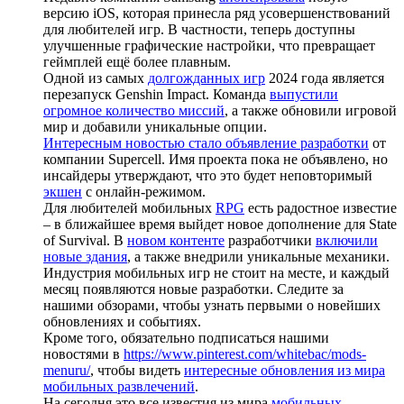
версию iOS, которая принесла ряд усовершенствований
для любителей игр. В частности, теперь доступны
улучшенные графические настройки, что превращает
геймплей ещё более плавным.
Одной из самых
долгожданных игр
2024 года является
перезапуск Genshin Impact. Команда
выпустили
огромное количество миссий
, а также обновили игровой
мир и добавили уникальные опции.
Интересным новостью стало объявление разработки
от
компании Supercell. Имя проекта пока не объявлено, но
инсайдеры утверждают, что это будет неповторимый
экшен
с онлайн-режимом.
Для любителей мобильных
RPG
есть радостное известие
– в ближайшее время выйдет новое дополнение для State
of Survival. В
новом контенте
разработчики
включили
новые здания
, а также внедрили уникальные механики.
Индустрия мобильных игр не стоит на месте, и каждый
месяц появляются новые разработки. Следите за
нашими обзорами, чтобы узнать первыми о новейших
обновлениях и событиях.
Кроме того, обязательно подписаться нашими
новостями в
https://www.pinterest.com/whitebac/mods-
menuru/
, чтобы видеть
интересные обновления из мира
мобильных развлечений
.
На сегодня это все известия из мира
мобильных