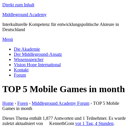
Direkt zum Inhalt
Middleground Academy
Interkulturelle Kompetenz für entwicklungspolitische Akteure in
Deutschland
Menü
Die Akademie
Der Middleground-Ansatz
Wissensspeicher
Vision Hope International
Kontakt
Forum
TOP 5 Mobile Games in month
Home
›
Foren
›
Middleground Academy Forum
›
TOP 5 Mobile
Games in month
Dieses Thema enthält 1,877 Antworten und 1 Teilnehmer. Es wurde
zuletzt aktualisiert von
KennethGom
vor 1 Tag, 4 Stunden
.