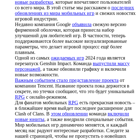
новые разработки
, которые впечатляют пользователей
со всего мира. В этой статье мы расскажем о
последних
обновлениях из мира мобильных игр
и свежих новостях
игровой индустрии.
Недавно компания Google
объявила
свежую версию
фирменной оболочки, которая принесла набор
улучшений для любителей игр. В частности, теперь
поддерживаются более высокие визуализированные
параметры, что делает игровой процесс ещё более
плавным.
Одной из самых
ожидаемых игр
2024 года является
перезапуск Genshin Impact. Команда
выпустили массу
персонажей
, а также обновили графику и включили
новые возможности.
Важным событием стало представление проекта
от
компании Tencent. Название проекта пока держится в
секрете, но утечки сообщают, что это будет уникальный
RPG
с онлайн-режимом.
Для фанатов мобильных
RPG
есть прекрасная новость –
в ближайшее время выйдет последнее расширение для
Clash of Clans. В
этом обновлении
команда
включили
новые юниты
, а также внедрили специальные события.
Мир мобильных игр динамично меняется, и каждый
месяц нас радуют интересные разработки. Следите за
нашей страницей, чтобы не пропустить о новейших