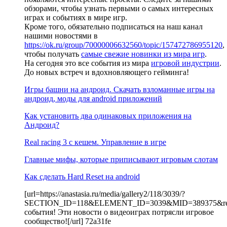
обзорами, чтобы узнать первыми о самых интересных
играх и событиях в мире игр.
Кроме того, обязательно подписаться на наш канал
нашими новостями в
https://ok.ru/group/70000006632560/topic/157472786955120
,
чтобы получать
самые свежие новинки из мира игр
.
На сегодня это все события из мира
игровой индустрии
.
До новых встреч и вдохновляющего гейминга!
Игры башни на андроид. Скачать взломанные игры на
андроид, моды для android приложений
Как установить два одинаковых приложения на
Андроид?
Real racing 3 c кешем. Управление в игре
Главные мифы, которые приписывают игровым слотам
Как сделать Hard Reset на android
[url=https://anastasia.ru/media/gallery2/118/3039/?
SECTION_ID=118&ELEMENT_ID=3039&MID=389375&resu
события! Эти новости о видеоиграх потрясли игровое
сообщество![/url] 72a31fe