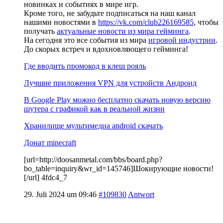
новинках и событиях в мире игр.
Кроме того, не забудьте подписаться на наш канал
нашими новостями в
https://vk.com/club226169585
, чтобы
получать
актуальные новости из мира гейминга
.
На сегодня это все события из мира
игровой индустрии
.
До скорых встреч и вдохновляющего гейминга!
Где вводить промокод в клеш рояль
Лучшие приложения VPN для устройств Андроид
В Google Play можно бесплатно скачать новую версию
шутера с графикой как в реальной жизни
Хранилище мультимедиа android скачать
Донат minecraft
[url=http://doosanmetal.com/bbs/board.php?
bo_table=inquiry&wr_id=145746]Шокирующие новости!
[/url] 4fdc4_7
29. Juli 2024 um 09:46
#109830
Antwort