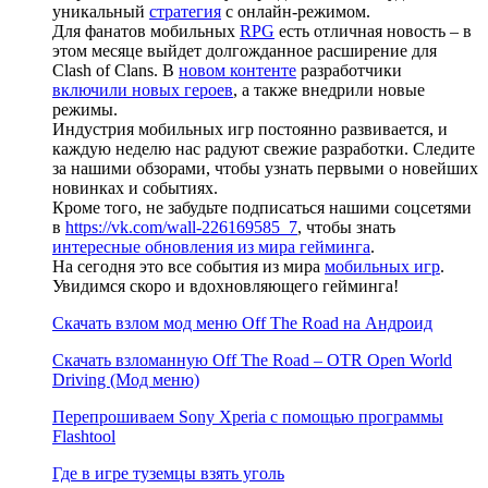
уникальный
стратегия
с онлайн-режимом.
Для фанатов мобильных
RPG
есть отличная новость – в
этом месяце выйдет долгожданное расширение для
Clash of Clans. В
новом контенте
разработчики
включили новых героев
, а также внедрили новые
режимы.
Индустрия мобильных игр постоянно развивается, и
каждую неделю нас радуют свежие разработки. Следите
за нашими обзорами, чтобы узнать первыми о новейших
новинках и событиях.
Кроме того, не забудьте подписаться нашими соцсетями
в
https://vk.com/wall-226169585_7
, чтобы знать
интересные обновления из мира гейминга
.
На сегодня это все события из мира
мобильных игр
.
Увидимся скоро и вдохновляющего гейминга!
Скачать взлом мод меню Off The Road на Андроид
Скачать взломанную Off The Road – OTR Open World
Driving (Мод меню)
Перепрошиваем Sony Xperia с помощью программы
Flashtool
Где в игре туземцы взять уголь