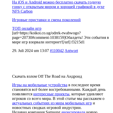
На iOS и Android можно бесплатно скачать годную
гонку с открытым миром и хорошей графикой в духе
NFS Carbon
Игровые приставки и смена поколений
ТОП онлайн игр
[url=https://koikoi.co.ug/odrek-rwabwogo?
page=20730#comment-1038159]Обалдеть! Эти события в
мире игр взорвали интернет![/url] f3215d1
29. Juli 2024 um 13:07
#110042
Antwort
Скачать взлом Off The Road на Андроид
Игры на мобильные устройства
в последнее время
становятся всё более востребованными. Каждый день
появляются
интересные проекты
, которые удивляют
игроков со всего мира. В этой статье мы расскажем о
актуальных событиях из мира мобильных игр
и
новостных сводках игровой индустрии.
Недавно компания Samsung
анонсировала
новую