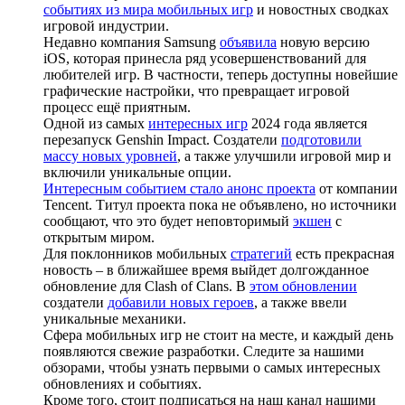
событиях из мира мобильных игр
и новостных сводках
игровой индустрии.
Недавно компания Samsung
объявила
новую версию
iOS, которая принесла ряд усовершенствований для
любителей игр. В частности, теперь доступны новейшие
графические настройки, что превращает игровой
процесс ещё приятным.
Одной из самых
интересных игр
2024 года является
перезапуск Genshin Impact. Создатели
подготовили
массу новых уровней
, а также улучшили игровой мир и
включили уникальные опции.
Интересным событием стало анонс проекта
от компании
Tencent. Титул проекта пока не объявлено, но источники
сообщают, что это будет неповторимый
экшен
с
открытым миром.
Для поклонников мобильных
стратегий
есть прекрасная
новость – в ближайшее время выйдет долгожданное
обновление для Clash of Clans. В
этом обновлении
создатели
добавили новых героев
, а также ввели
уникальные механики.
Сфера мобильных игр не стоит на месте, и каждый день
появляются свежие разработки. Следите за нашими
обзорами, чтобы узнать первыми о самых интересных
обновлениях и событиях.
Кроме того, стоит подписаться на наш канал нашими