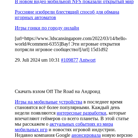
В новом видео мобильной NFS показали открытый мир
Россияне изобрели блестящий способ для обмана
игорных автоматов
Игры гонки по городу онлайн
[url=https://www.3dscansingapore.com/2022/03/14/hello-
world/#comment-6355]Вау! Эти игровые открытия
потрясли игровое сообщество![/url] 15d1d92
29. Juli 2024 um 10:31
#109877
Antwort
Скачать взлом Off The Road на Андроид
Игры на мобильные устройства
в последнее время
становятся всё более популярными. Каждый день
недели появляются
интересные разработки
, которые
впечатляют геймеров со всего планеты. В этой статье
мы расскажем о
актуальных событиях из мира
мобильных игр
и новостях игровой индустрии.
Недавно компания Google
анонсировала
новую версию