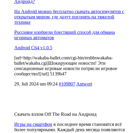
Андроид?
На Android можно бесплатно скачать автосимулятор с
открытым миром, где дадут погонять на тяжелой
технике
Россияне изобрели блестящий способ для обмана
игорных автоматов
Android C64 v1.0.5
[url=http://wakaba-ballet.com/cgi-bin/resbbswakaba-
ballet/wakaba.cgi]Шокирующие новости! Эти
сенсационные игровые новости потрясли игровое
сообщество![/url] 5139b47
29. Juli 2024 um 09:24
#109807
Antwort
Скачать взлом Off The Road на Андроид
Игры на смартфон
в последнее время становятся всё
более популярными. Каждый день месяца появляются