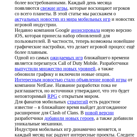
более востребованными. Каждый день месяца
появляются
свежие игры
, которые восхищают игроков
со всего планеты. В этой статье мы расскажем о
актуальных новостях из мира мобильных игр
и новостях
игровой индустрии.
Недавно компания Google
анонсировала
новую версию
iOS, которая принесла набор обновлений для
пользователей. В частности, теперь возможны новейшие
графические настройки, что делает игровой процесс ещё
более плавным.
Одной из самых
ожидаемых игр
ближайшего времени
является перезапуск Call of Duty Mobile. Разработчики
выпустили множество новых уровней
, а также
обновили графику и включили новые опции.
Интересным новостью стало объявление новой игры
от
компании NetEase. Название разработки пока не
разглашается, но источники утверждают, что это будет
неповторимый
RPG
с открытым миром.
Для фанатов мобильных
стратегий
есть радостное
известие – в ближайшее время выйдет долгожданное
расширение для Clash of Clans. В
новой версии
разработчики
добавили новых героев
, а также добавили
уникальные механики.
Индустрия мобильных игр динамично меняется, и
каждый месяц нас радуют интересные проекты. Следите