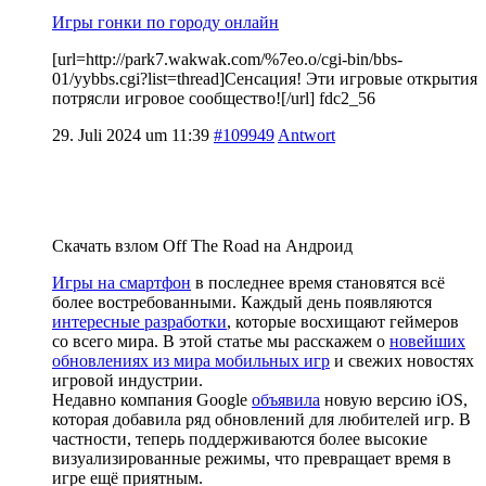
Игры гонки по городу онлайн
[url=http://park7.wakwak.com/%7eo.o/cgi-bin/bbs-
01/yybbs.cgi?list=thread]Сенсация! Эти игровые открытия
потрясли игровое сообщество![/url] fdc2_56
29. Juli 2024 um 11:39
#109949
Antwort
Скачать взлом Off The Road на Андроид
Игры на смартфон
в последнее время становятся всё
более востребованными. Каждый день появляются
интересные разработки
, которые восхищают геймеров
со всего мира. В этой статье мы расскажем о
новейших
обновлениях из мира мобильных игр
и свежих новостях
игровой индустрии.
Недавно компания Google
объявила
новую версию iOS,
которая добавила ряд обновлений для любителей игр. В
частности, теперь поддерживаются более высокие
визуализированные режимы, что превращает время в
игре ещё приятным.