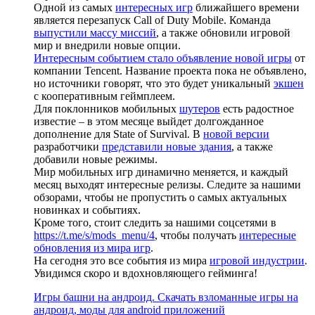
Одной из самых
интересных игр
ближайшего времени
является перезапуск Call of Duty Mobile. Команда
выпустили массу миссий
, а также обновили игровой
мир и внедрили новые опции.
Интересным событием стало объявление новой игры
от
компании Tencent. Название проекта пока не объявлено,
но источники говорят, что это будет уникальный
экшен
с кооперативным геймплеем.
Для поклонников мобильных
шутеров
есть радостное
известие – в этом месяце выйдет долгожданное
дополнение для State of Survival. В
новой версии
разработчики
представили новые здания
, а также
добавили новые режимы.
Мир мобильных игр динамично меняется, и каждый
месяц выходят интересные релизы. Следите за нашими
обзорами, чтобы не пропустить о самых актуальных
новинках и событиях.
Кроме того, стоит следить за нашими соцсетями в
https://t.me/s/mods_menu/4
, чтобы получать
интересные
обновления из мира игр
.
На сегодня это все события из мира
игровой индустрии
.
Увидимся скоро и вдохновляющего гейминга!
Игры башни на андроид. Скачать взломанные игры на
андроид, моды для android приложений