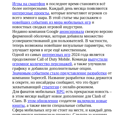
Игры на смартфон
в последнее время становятся всё
более интересными. Каждый день месяца появляются
интересные проекты
, которые впечатляют игроков со
всего земного шара. В этой статье мы расскажем о
новейших событиях из мира мобильных игр
и
новостных сводках игровой индустрии.
Недавно компания Google
анонсировала
свежую версию
фирменной оболочки, которая добавила множество
усовершенствований для пользователей. В частности,
теперь возможны новейшие визуальные параметры, что
улучшает время в игре ещё качественным.
Одной из самых
интересных игр
2024 года является
продолжение Call of Duty Mobile. Команда
выпустили
огромное количество персонажей
, а также улучшили
графику и добавили дополнительные опции.
Значимым событием стало представление разработки
от
компании Supercell. Название разработки пока держится
в секрете, но инсайдеры сообщают, что это будет
захватывающий
стратегия
с онлайн-режимом.
Для фанатов мобильных
RPG
есть прекрасная новость –
в этом месяце выйдет новое дополнение для Clash of
Clans. В
этом обновлении
создатели
включили новые
юниты
, а также ввели специальные события.
Сфера мобильных игр не стоит на месте, и каждый день
появляются интересные проекты. Следите за нашими