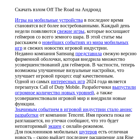
Скачать взлом Off The Road на Андроид
Игры на мобильные устройства
в последнее время
становятся всё более востребованными. Каждый день
недели появляются
свежие игры
, которые восхищают
геймеров со всего земного шара. В этой статье мы
расскажем о
новейших событиях из мира мобильных
игр
и свежих новостях игровой индустрии.
Недавно компания Samsung
представила
свежую версию
фирменной оболочки, которая внедрила множество
усовершенствований для геймеров. В частности, теперь
возможны улучшенные визуальные настройки, что
улучшает игровой процесс ещё качественным.
Одной из самых
интересных игр
2024 года является
перезапуск Call of Duty Mobile. Разработчики
выпустили
огромное количество новых уровней
, а также
усовершенствовали игровой мир и внедрили новые
функции.
Значимым событием в игровой индустрии стало анонс
разработки
от компании Tencent. Имя проекта пока не
разглашается, но утечки сообщают, что это будет
неповторимый
экшен
с онлайн-режимом.
Для поклонников мобильных
шутеров
есть отличная
новость – скоро выйдет последнее расширение для Rise