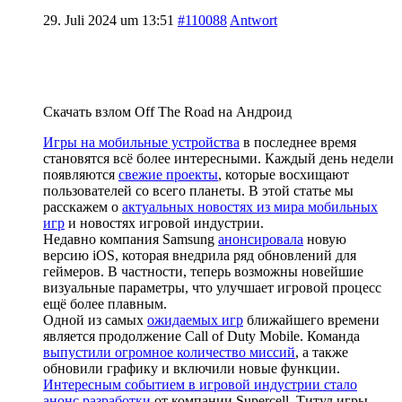
29. Juli 2024 um 13:51
#110088
Antwort
Скачать взлом Off The Road на Андроид
Игры на мобильные устройства
в последнее время
становятся всё более интересными. Каждый день недели
появляются
свежие проекты
, которые восхищают
пользователей со всего планеты. В этой статье мы
расскажем о
актуальных новостях из мира мобильных
игр
и новостях игровой индустрии.
Недавно компания Samsung
анонсировала
новую
версию iOS, которая внедрила ряд обновлений для
геймеров. В частности, теперь возможны новейшие
визуальные параметры, что улучшает игровой процесс
ещё более плавным.
Одной из самых
ожидаемых игр
ближайшего времени
является продолжение Call of Duty Mobile. Команда
выпустили огромное количество миссий
, а также
обновили графику и включили новые функции.
Интересным событием в игровой индустрии стало
анонс разработки
от компании Supercell. Титул игры