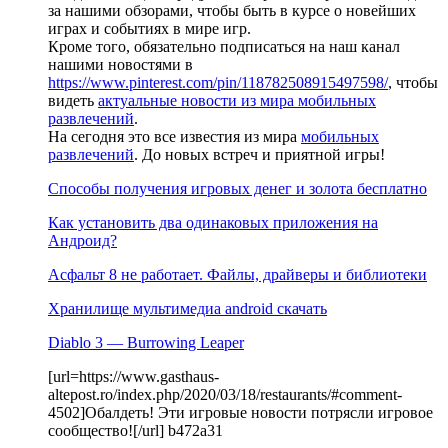
за нашими обзорами, чтобы быть в курсе о новейших
играх и событиях в мире игр.
Кроме того, обязательно подписаться на наш канал
нашими новостями в
https://www.pinterest.com/pin/118782508915497598/
, чтобы
видеть
актуальные новости из мира мобильных
развлечений
.
На сегодня это все известия из мира
мобильных
развлечений
. До новых встреч и приятной игры!
Способы получения игровых денег и золота бесплатно
Как установить два одинаковых приложения на
Андроид?
Асфальт 8 не работает. Файлы, драйверы и библиотеки
Хранилище мультимедиа android скачать
Diablo 3 — Burrowing Leaper
[url=https://www.gasthaus-
altepost.ro/index.php/2020/03/18/restaurants/#comment-
4502]Обалдеть! Эти игровые новости потрясли игровое
сообщество![/url] b472a31