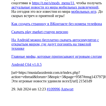
соцсетями в
https://t.me/s/mods_menu/11
, чтобы получать
актуальные новости из мира мобильных развлечений
.
На сегодня это все известия из мира
мобильных игр
. До
скорых встреч и приятной игры!
Как создать страницу в ВКонтакте без номера телефона
Скачать play market старую версию
На Android можно бесплатно скачать автосимулятор с
открытым миром, где дадут погонять на тяжелой
технике
Главные мифы, которые приписывают игровым слотам
Android C64 v1.0.5
[url=https://mustafaozdemir.com.tr/index.php?
action=vthread&forum=3&topic=3&page=9587#msg143797]
Эти игровые новости удивили всех![/url] 215d1d9
29. Juli 2024 um 12:23
#109996
Antwort