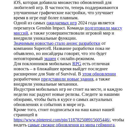
iOS, которая добавила множество обновлений для
любителей игр. В частности, теперь поддерживаются
улучшенные графические настройки, что улучшает
время в игре ещё более плавным.
Одной из самых
ожидаемых игр
2024 года является
перезапуск Genshin Impact. Команда
подготовили массу
миссий
, а также усовершенствовали игровой мир и
внедрили уникальные функции.
Значимым новостью стало анонс разработки
от
компании Supercell. Название разработки пока не
объявлено, но инсайдеры говорят, что это будет
неповторимый
экшен
с онлайн-режимом.
Для поклонников мобильных
RPG
есть отличная
новость – в ближайшее время выйдет последнее
расширение для State of Survival. В
этом обновлении
разработчики
представили новые здания
, а также
внедрили уникальные механики.
Индустрия мобильных игр не стоит на месте, и каждую
неделю нас радуют новые релизы. Следите за нашими
обзорами, чтобы быть в курсе о самых актуальных
обновлениях и событиях в мире игр.
Кроме того, стоит подписаться на наш канал нашей
страницей в
https://www.pinterest.com/pin/118782508915605446/
, чтобы
видеть
самые свежие обновления из мира гейминга
.