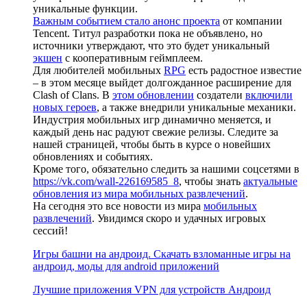
уникальные функции.
Важным событием стало анонс проекта
от компании
Tencent. Титул разработки пока не объявлено, но
источники утверждают, что это будет уникальный
экшен
с кооперативным геймплеем.
Для любителей мобильных
RPG
есть радостное известие
– в этом месяце выйдет долгожданное расширение для
Clash of Clans. В
этом обновлении
создатели
включили
новых героев
, а также внедрили уникальные механики.
Индустрия мобильных игр динамично меняется, и
каждый день нас радуют свежие релизы. Следите за
нашей страницей, чтобы быть в курсе о новейших
обновлениях и событиях.
Кроме того, обязательно следить за нашими соцсетями в
https://vk.com/wall-226169585_8
, чтобы знать
актуальные
обновления из мира мобильных развлечений
.
На сегодня это все новости из мира
мобильных
развлечений
. Увидимся скоро и удачных игровых
сессий!
Игры башни на андроид. Скачать взломанные игры на
андроид, моды для android приложений
Лучшие приложения VPN для устройств Андроид