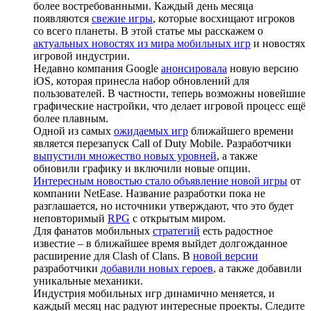
более востребованными. Каждый день месяца
появляются
свежие игры
, которые восхищают игроков
со всего планеты. В этой статье мы расскажем о
актуальных новостях из мира мобильных игр
и новостях
игровой индустрии.
Недавно компания Google
анонсировала
новую версию
iOS, которая принесла набор обновлений для
пользователей. В частности, теперь возможны новейшие
графические настройки, что делает игровой процесс ещё
более плавным.
Одной из самых
ожидаемых игр
ближайшего времени
является перезапуск Call of Duty Mobile. Разработчики
выпустили множество новых уровней
, а также
обновили графику и включили новые опции.
Интересным новостью стало объявление новой игры
от
компании NetEase. Название разработки пока не
разглашается, но источники утверждают, что это будет
неповторимый
RPG
с открытым миром.
Для фанатов мобильных
стратегий
есть радостное
известие – в ближайшее время выйдет долгожданное
расширение для Clash of Clans. В
новой версии
разработчики
добавили новых героев
, а также добавили
уникальные механики.
Индустрия мобильных игр динамично меняется, и
каждый месяц нас радуют интересные проекты. Следите