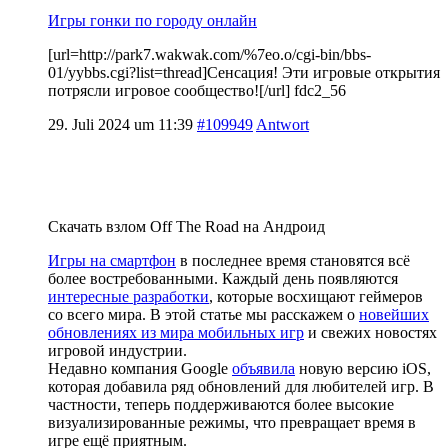
Игры гонки по городу онлайн
[url=http://park7.wakwak.com/%7eo.o/cgi-bin/bbs-
01/yybbs.cgi?list=thread]Сенсация! Эти игровые открытия
потрясли игровое сообщество![/url] fdc2_56
29. Juli 2024 um 11:39
#109949
Antwort
Скачать взлом Off The Road на Андроид
Игры на смартфон
в последнее время становятся всё
более востребованными. Каждый день появляются
интересные разработки
, которые восхищают геймеров
со всего мира. В этой статье мы расскажем о
новейших
обновлениях из мира мобильных игр
и свежих новостях
игровой индустрии.
Недавно компания Google
объявила
новую версию iOS,
которая добавила ряд обновлений для любителей игр. В
частности, теперь поддерживаются более высокие
визуализированные режимы, что превращает время в
игре ещё приятным.