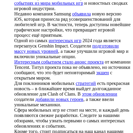
событиях из мира мобильных игр
и новостных сводках
игровой индустрии.
Недавно компания Samsung
объявила
новую версию
iOS, которая принесла ряд усовершенствований для
любителей игр. В частности, теперь доступны новейшие
графические настройки, что превращает игровой
процесс ещё приятным.
Одной из самых
интересных игр
2024 года является
перезапуск Genshin Impact. Создатели
подготовили
массу новых уровней
, а также улучшили игровой мир и
включили уникальные опции.
Интересным событием стало анонс проекта
от компании
Tencent. Титул проекта пока не объявлено, но источники
сообщают, что это будет неповторимый
экшен
с
открытым миром.
Для поклонников мобильных
стратегий
есть прекрасная
новость – в ближайшее время выйдет долгожданное
обновление для Clash of Clans. В
этом обновлении
создатели
добавили новых героев
, а также ввели
уникальные механики.
Сфера мобильных игр не стоит на месте, и каждый день
появляются свежие разработки. Следите за нашими
обзорами, чтобы узнать первыми о самых интересных
обновлениях и событиях.
Кроме того, стоит подписаться на наш канал нашими