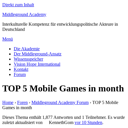
Direkt zum Inhalt
Middleground Academy
Interkulturelle Kompetenz für entwicklungspolitische Akteure in
Deutschland
Menü
Die Akademie
Der Middleground-Ansatz
Wissensspeicher
Vision Hope International
Kontakt
Forum
TOP 5 Mobile Games in month
Home
›
Foren
›
Middleground Academy Forum
›
TOP 5 Mobile
Games in month
Dieses Thema enthält 1,877 Antworten und 1 Teilnehmer. Es wurde
zuletzt aktualisiert von
KennethGom
vor 10 Stunden
.