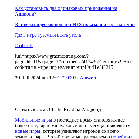
Как установить два одинаковых приложения на
Андроид?
В новом видео мобильной NFS показали открытый мир
Где в игре туземцы взять уголь
Diablo II
[url=https://www.graemestrang.com/?
page_id=11&cpage=5#comment-2417436]Сенсация! Эти
события в мире игр изменят мир![/url] e3f3215
29. Juli 2024 um 12:01
#109972
Antwort
Скачать взлом Off The Road на Андроид
Мобильные игры
в последнее время становятся всё
более популярными. Каждый день месяца появляются
новые игры
, которые удивляют игроков со всего
земного шара. В этой статье мы расскажем о
новейших