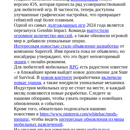
версию iOS, которая принесла ряд усовершенствований
для любителей игр. В частности, теперь доступны
улучшенные графические настройки, что превращает
геймплей ещё более плавным.
Одной из самых
долгожданных игр
2024 года является
перезапуск Genshin Impact. Команда
выпустили
огромное количество миссий
, а также обновили игровой
мир и добавили уникальные опции.
Интересным новостью стало объявление разработки
от
компании Supercell. Имя проекта пока не объявлено, но
инсайдеры утверждают, что это будет неповторимый
экшен
с онлайн-режимом.
Для любителей мобильных
RPG
есть радостное известие
– в ближайшее время выйдет новое дополнение для State
of Survival. В
новом контенте
разработчики
включили
новые здания
, а также внедрили уникальные механики.
Индустрия мобильных игр не стоит на месте, и каждый
месяц появляются новые разработки. Следите за
нашими обзорами, чтобы узнать первыми о новейших
обновлениях и событиях.
Кроме того, обязательно подписаться нашими
новостями в
https://www.pinterest.com/whitebac/mods-
menuru/
, чтобы видеть
интересные обновления из мира
мобильных развлечений
.
На сегодня это все известия из мира
мобильных