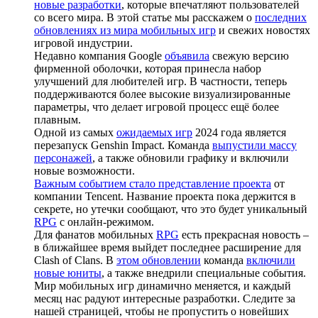
новые разработки
, которые впечатляют пользователей
со всего мира. В этой статье мы расскажем о
последних
обновлениях из мира мобильных игр
и свежих новостях
игровой индустрии.
Недавно компания Google
объявила
свежую версию
фирменной оболочки, которая принесла набор
улучшений для любителей игр. В частности, теперь
поддерживаются более высокие визуализированные
параметры, что делает игровой процесс ещё более
плавным.
Одной из самых
ожидаемых игр
2024 года является
перезапуск Genshin Impact. Команда
выпустили массу
персонажей
, а также обновили графику и включили
новые возможности.
Важным событием стало представление проекта
от
компании Tencent. Название проекта пока держится в
секрете, но утечки сообщают, что это будет уникальный
RPG
с онлайн-режимом.
Для фанатов мобильных
RPG
есть прекрасная новость –
в ближайшее время выйдет последнее расширение для
Clash of Clans. В
этом обновлении
команда
включили
новые юниты
, а также внедрили специальные события.
Мир мобильных игр динамично меняется, и каждый
месяц нас радуют интересные разработки. Следите за
нашей страницей, чтобы не пропустить о новейших