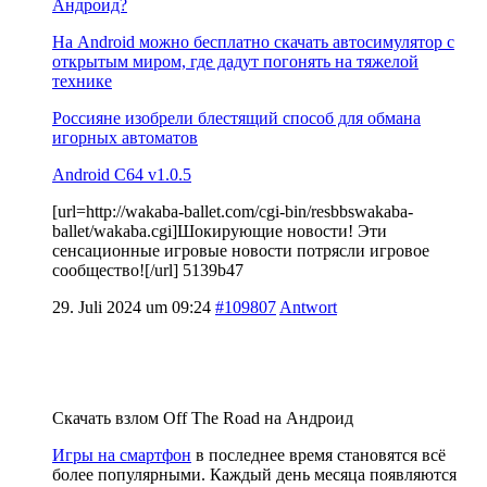
Андроид?
На Android можно бесплатно скачать автосимулятор с
открытым миром, где дадут погонять на тяжелой
технике
Россияне изобрели блестящий способ для обмана
игорных автоматов
Android C64 v1.0.5
[url=http://wakaba-ballet.com/cgi-bin/resbbswakaba-
ballet/wakaba.cgi]Шокирующие новости! Эти
сенсационные игровые новости потрясли игровое
сообщество![/url] 5139b47
29. Juli 2024 um 09:24
#109807
Antwort
Скачать взлом Off The Road на Андроид
Игры на смартфон
в последнее время становятся всё
более популярными. Каждый день месяца появляются