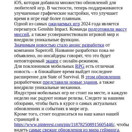
iOS, которая добавила множество обновлений для
любителей игр. В частности, теперь поддерживаются
улучшенные графические настройки, что улучшает
время в игре ещё более плавным.
Одной из самых
ожидаемых игр
2024 года является
перезапуск Genshin Impact. Команда
подготовили массу
миссий
, а также усовершенствовали игровой мир и
внедрили уникальные функции.
Значимым новостью стало анонс разработки
от
компании Supercell. Название разработки пока не
объявлено, но инсайдеры говорят, что это будет
неповторимый
экшен
с онлайн-режимом.
Для поклонников мобильных
RPG
есть отличная
новость – в ближайшее время выйдет последнее
расширение для State of Survival. В
этом обновлении
разработчики
представили новые здания
, а также
внедрили уникальные механики.
Индустрия мобильных игр не стоит на месте, и каждую
неделю нас радуют новые релизы. Следите за нашими
обзорами, чтобы быть в курсе о самых актуальных
обновлениях и событиях в мире игр.
Кроме того, стоит подписаться на наш канал нашей
страницей в
https://www.pinterest.com/pin/118782508915605446/
, чтобы
видеть
самые свежие обновления из мира гейминга
.