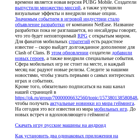
времени является новая версия PUBG Mobile. Создатели
выпустили множество миссий
, а также улучшили
визуальные эффекты и внедрили новые опции.
Значимым событием в игровой индустрии стало
объявление разработки
от компании NetEase. Название
разработки пока не разглашается, но инсайдеры говорят,
что это будет неповторимый
RPG
с открытым миром.
Для фанатов мобильных
стратегий
есть радостное
известие – скоро выйдет долгожданное дополнение для
Clash of Clans. В
этом обновлении
создатели
добавили
новых героев
, а также внедрили специальные события.
Сфера мобильных игр не стоит на месте, и каждый
месяц нас радуют новые релизы. Следите за нашими
новостями, чтобы узнать первыми о самых интересных
играх и событиях.
Кроме того, обязательно подписаться на наш канал
нашей страницей в
https://ok.ru/group/70000006632560/topic/157380138580848
,
чтобы получать
актуальные новинки из мира гейминга
.
На сегодня это все известия из мира
мобильных игр
. До
новых встреч и вдохновляющего гейминга!
Скачать игру русские машины на андроид
Как установить два одинаковых приложения на