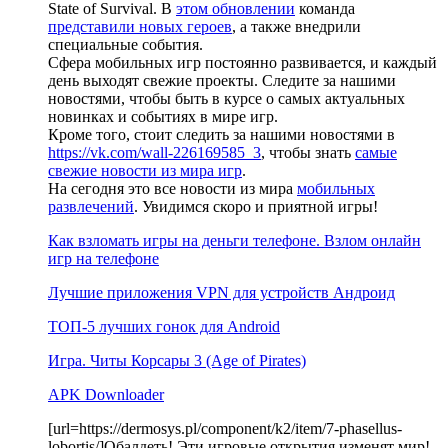
State of Survival. В
этом обновлении
команда
представили новых героев
, а также внедрили
специальные события.
Сфера мобильных игр постоянно развивается, и каждый
день выходят свежие проекты. Следите за нашими
новостями, чтобы быть в курсе о самых актуальных
новинках и событиях в мире игр.
Кроме того, стоит следить за нашими новостями в
https://vk.com/wall-226169585_3
, чтобы знать
самые
свежие новости из мира игр
.
На сегодня это все новости из мира
мобильных
развлечений
. Увидимся скоро и приятной игры!
Как взломать игры на деньги телефоне. Взлом онлайн
игр на телефоне
Лучшие приложения VPN для устройств Андроид
ТОП-5 лучших гонок для Android
Игра. Читы Корсары 3 (Age of Pirates)
APK Downloader
[url=https://dermosys.pl/component/k2/item/7-phasellus-
lobortis/]Обалдеть! Эти игровые открытия изменят мир!