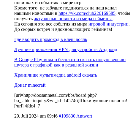
новинках и событиях в мире игр.
Кроме того, не забудьте подписаться на наш канал
нашими новостями в
https://vk.com/club226169585
, чтобы
получать
актуальные новости из мира гейминга
.
На сегодня это все события из мира
игровой индустрии
.
До скорых встреч и вдохновляющего гейминга!
Где вводить промокод в клеш рояль
Лучшие приложения VPN для устройств Андроид
В Google Play можно бесплатно скачать новую версию
шутера с графикой как в реальной жизни
Хранилище мультимедиа android скачать
Донат minecraft
[url=http://doosanmetal.com/bbs/board.php?
bo_table=inquiry&wr_id=145746]Шокирующие новости!
[/url] 4fdc4_7
29. Juli 2024 um 09:46
#109830
Antwort