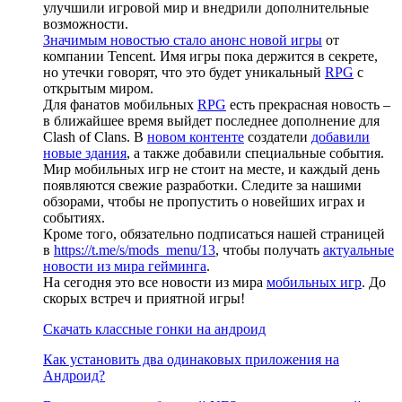
улучшили игровой мир и внедрили дополнительные
возможности.
Значимым новостью стало анонс новой игры
от
компании Tencent. Имя игры пока держится в секрете,
но утечки говорят, что это будет уникальный
RPG
с
открытым миром.
Для фанатов мобильных
RPG
есть прекрасная новость –
в ближайшее время выйдет последнее дополнение для
Clash of Clans. В
новом контенте
создатели
добавили
новые здания
, а также добавили специальные события.
Мир мобильных игр не стоит на месте, и каждый день
появляются свежие разработки. Следите за нашими
обзорами, чтобы не пропустить о новейших играх и
событиях.
Кроме того, обязательно подписаться нашей страницей
в
https://t.me/s/mods_menu/13
, чтобы получать
актуальные
новости из мира гейминга
.
На сегодня это все новости из мира
мобильных игр
. До
скорых встреч и приятной игры!
Скачать классные гонки на андроид
Как установить два одинаковых приложения на
Андроид?