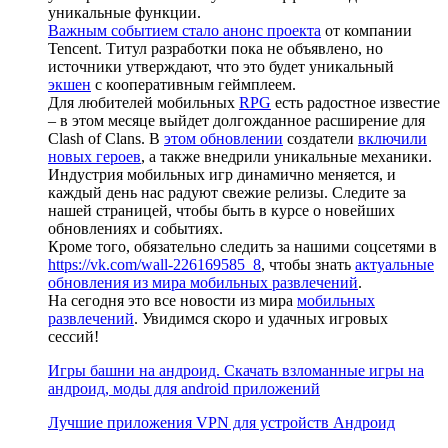
уникальные функции.
Важным событием стало анонс проекта
от компании
Tencent. Титул разработки пока не объявлено, но
источники утверждают, что это будет уникальный
экшен
с кооперативным геймплеем.
Для любителей мобильных
RPG
есть радостное известие
– в этом месяце выйдет долгожданное расширение для
Clash of Clans. В
этом обновлении
создатели
включили
новых героев
, а также внедрили уникальные механики.
Индустрия мобильных игр динамично меняется, и
каждый день нас радуют свежие релизы. Следите за
нашей страницей, чтобы быть в курсе о новейших
обновлениях и событиях.
Кроме того, обязательно следить за нашими соцсетями в
https://vk.com/wall-226169585_8
, чтобы знать
актуальные
обновления из мира мобильных развлечений
.
На сегодня это все новости из мира
мобильных
развлечений
. Увидимся скоро и удачных игровых
сессий!
Игры башни на андроид. Скачать взломанные игры на
андроид, моды для android приложений
Лучшие приложения VPN для устройств Андроид