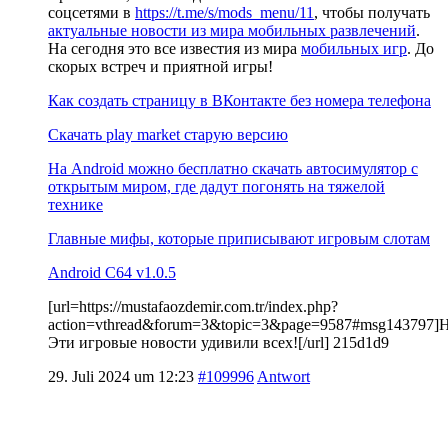
соцсетями в
https://t.me/s/mods_menu/11
, чтобы получать
актуальные новости из мира мобильных развлечений
.
На сегодня это все известия из мира
мобильных игр
. До
скорых встреч и приятной игры!
Как создать страницу в ВКонтакте без номера телефона
Скачать play market старую версию
На Android можно бесплатно скачать автосимулятор с
открытым миром, где дадут погонять на тяжелой
технике
Главные мифы, которые приписывают игровым слотам
Android C64 v1.0.5
[url=https://mustafaozdemir.com.tr/index.php?
action=vthread&forum=3&topic=3&page=9587#msg143797]
Эти игровые новости удивили всех![/url] 215d1d9
29. Juli 2024 um 12:23
#109996
Antwort