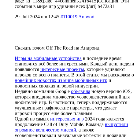
page_id=11&cpage=4#comment-2416415]Сенсация! Эти
события в мире игр удивили всех![/url] b472a31
29. Juli 2024 um 12:45
#110019
Antwort
Скачать взлом Off The Road на Андроид
Игры на мобильные устройства
в последнее время
становятся всё более интересными. Каждый день недели
появляются
интересные проекты
, которые удивляют
игроков со всего планеты. В этой статье мы расскажем о
новейших новостях из мира мобильных игр
и
новостных сводках игровой индустрии.
Недавно компания Google
объявила
новую версию iOS,
которая внедрила множество усовершенствований для
любителей игр. В частности, теперь поддерживаются
улучшенные графические параметры, что делает
игровой процесс ещё более плавным.
Одной из самых
интересных игр
2024 года является
продолжение Call of Duty Mobile. Команда
выпустили
огромное количество миссий
, а также
усовершенствовали визуальные эффекты и добавили