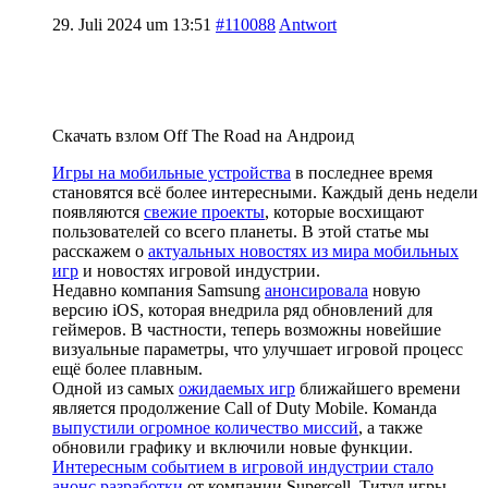
29. Juli 2024 um 13:51
#110088
Antwort
Скачать взлом Off The Road на Андроид
Игры на мобильные устройства
в последнее время
становятся всё более интересными. Каждый день недели
появляются
свежие проекты
, которые восхищают
пользователей со всего планеты. В этой статье мы
расскажем о
актуальных новостях из мира мобильных
игр
и новостях игровой индустрии.
Недавно компания Samsung
анонсировала
новую
версию iOS, которая внедрила ряд обновлений для
геймеров. В частности, теперь возможны новейшие
визуальные параметры, что улучшает игровой процесс
ещё более плавным.
Одной из самых
ожидаемых игр
ближайшего времени
является продолжение Call of Duty Mobile. Команда
выпустили огромное количество миссий
, а также
обновили графику и включили новые функции.
Интересным событием в игровой индустрии стало
анонс разработки
от компании Supercell. Титул игры