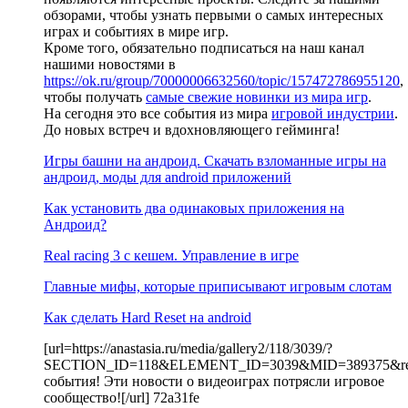
обзорами, чтобы узнать первыми о самых интересных
играх и событиях в мире игр.
Кроме того, обязательно подписаться на наш канал
нашими новостями в
https://ok.ru/group/70000006632560/topic/157472786955120
,
чтобы получать
самые свежие новинки из мира игр
.
На сегодня это все события из мира
игровой индустрии
.
До новых встреч и вдохновляющего гейминга!
Игры башни на андроид. Скачать взломанные игры на
андроид, моды для android приложений
Как установить два одинаковых приложения на
Андроид?
Real racing 3 c кешем. Управление в игре
Главные мифы, которые приписывают игровым слотам
Как сделать Hard Reset на android
[url=https://anastasia.ru/media/gallery2/118/3039/?
SECTION_ID=118&ELEMENT_ID=3039&MID=389375&resu
события! Эти новости о видеоиграх потрясли игровое
сообщество![/url] 72a31fe