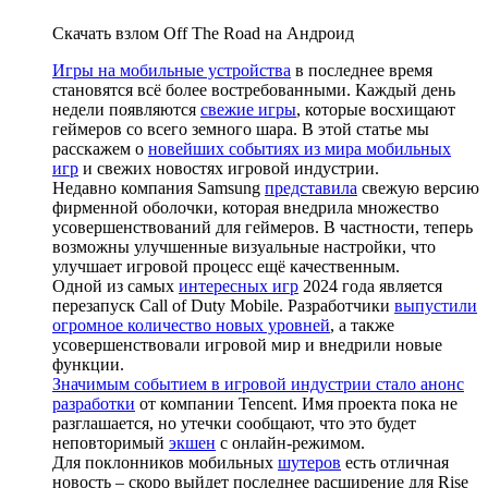
Скачать взлом Off The Road на Андроид
Игры на мобильные устройства
в последнее время
становятся всё более востребованными. Каждый день
недели появляются
свежие игры
, которые восхищают
геймеров со всего земного шара. В этой статье мы
расскажем о
новейших событиях из мира мобильных
игр
и свежих новостях игровой индустрии.
Недавно компания Samsung
представила
свежую версию
фирменной оболочки, которая внедрила множество
усовершенствований для геймеров. В частности, теперь
возможны улучшенные визуальные настройки, что
улучшает игровой процесс ещё качественным.
Одной из самых
интересных игр
2024 года является
перезапуск Call of Duty Mobile. Разработчики
выпустили
огромное количество новых уровней
, а также
усовершенствовали игровой мир и внедрили новые
функции.
Значимым событием в игровой индустрии стало анонс
разработки
от компании Tencent. Имя проекта пока не
разглашается, но утечки сообщают, что это будет
неповторимый
экшен
с онлайн-режимом.
Для поклонников мобильных
шутеров
есть отличная
новость – скоро выйдет последнее расширение для Rise