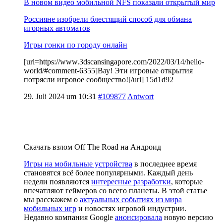
В новом видео мобильной NFS показали открытый мир
Россияне изобрели блестящий способ для обмана
игорных автоматов
Игры гонки по городу онлайн
[url=https://www.3dscansingapore.com/2022/03/14/hello-
world/#comment-6355]Вау! Эти игровые открытия
потрясли игровое сообщество![/url] 15d1d92
29. Juli 2024 um 10:31
#109877
Antwort
Скачать взлом Off The Road на Андроид
Игры на мобильные устройства
в последнее время
становятся всё более популярными. Каждый день
недели появляются
интересные разработки
, которые
впечатляют геймеров со всего планеты. В этой статье
мы расскажем о
актуальных событиях из мира
мобильных игр
и новостях игровой индустрии.
Недавно компания Google
анонсировала
новую версию