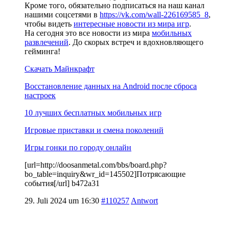
Кроме того, обязательно подписаться на наш канал
нашими соцсетями в
https://vk.com/wall-226169585_8
,
чтобы видеть
интересные новости из мира игр
.
На сегодня это все новости из мира
мобильных
развлечений
. До скорых встреч и вдохновляющего
гейминга!
Скачать Майнкрафт
Восстановление данных на Android после сброса
настроек
10 лучших бесплатных мобильных игр
Игровые приставки и смена поколений
Игры гонки по городу онлайн
[url=http://doosanmetal.com/bbs/board.php?
bo_table=inquiry&wr_id=145502]Потрясающие
события[/url] b472a31
29. Juli 2024 um 16:30
#110257
Antwort