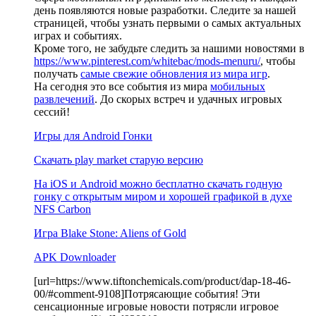
день появляются новые разработки. Следите за нашей
страницей, чтобы узнать первыми о самых актуальных
играх и событиях.
Кроме того, не забудьте следить за нашими новостями в
https://www.pinterest.com/whitebac/mods-menuru/
, чтобы
получать
самые свежие обновления из мира игр
.
На сегодня это все события из мира
мобильных
развлечений
. До скорых встреч и удачных игровых
сессий!
Игры для Android Гонки
Скачать play market старую версию
На iOS и Android можно бесплатно скачать годную
гонку с открытым миром и хорошей графикой в духе
NFS Carbon
Игра Blake Stone: Aliens of Gold
APK Downloader
[url=https://www.tiftonchemicals.com/product/dap-18-46-
00/#comment-9108]Потрясающие события! Эти
сенсационные игровые новости потрясли игровое