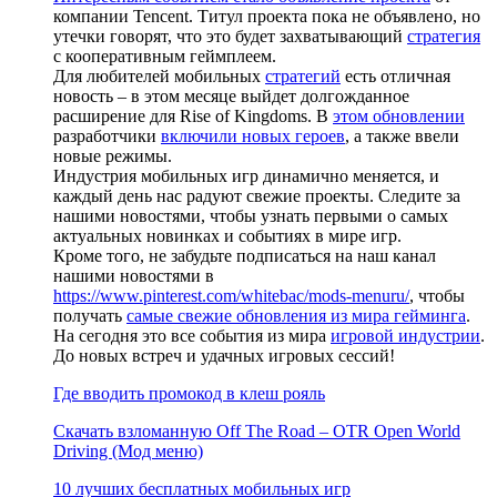
компании Tencent. Титул проекта пока не объявлено, но
утечки говорят, что это будет захватывающий
стратегия
с кооперативным геймплеем.
Для любителей мобильных
стратегий
есть отличная
новость – в этом месяце выйдет долгожданное
расширение для Rise of Kingdoms. В
этом обновлении
разработчики
включили новых героев
, а также ввели
новые режимы.
Индустрия мобильных игр динамично меняется, и
каждый день нас радуют свежие проекты. Следите за
нашими новостями, чтобы узнать первыми о самых
актуальных новинках и событиях в мире игр.
Кроме того, не забудьте подписаться на наш канал
нашими новостями в
https://www.pinterest.com/whitebac/mods-menuru/
, чтобы
получать
самые свежие обновления из мира гейминга
.
На сегодня это все события из мира
игровой индустрии
.
До новых встреч и удачных игровых сессий!
Где вводить промокод в клеш рояль
Скачать взломанную Off The Road – OTR Open World
Driving (Мод меню)
10 лучших бесплатных мобильных игр