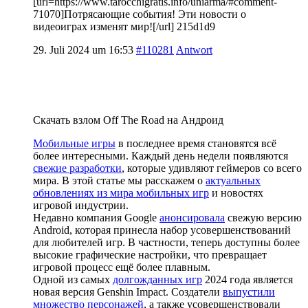
[url=https://www.tarocchigratis.info/uniarma/#comment-
71070]Потрясающие события! Эти новости о
видеоиграх изменят мир![/url] 215d1d9
29. Juli 2024 um 16:53
#110281
Antwort
Скачать взлом Off The Road на Андроид
Мобильные игры
в последнее время становятся всё
более интересными. Каждый день недели появляются
свежие разработки
, которые удивляют геймеров со всего
мира. В этой статье мы расскажем о
актуальных
обновлениях из мира мобильных игр
и новостях
игровой индустрии.
Недавно компания Google
анонсировала
свежую версию
Android, которая принесла набор усовершенствований
для любителей игр. В частности, теперь доступны более
высокие графические настройки, что превращает
игровой процесс ещё более плавным.
Одной из самых
долгожданных игр
2024 года является
новая версия Genshin Impact. Создатели
выпустили
множество персонажей
, а также усовершенствовали