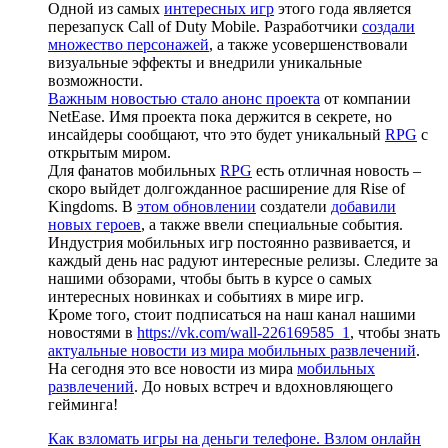
Одной из самых
интересных игр
этого года является
перезапуск Call of Duty Mobile. Разработчики
создали
множество персонажей
, а также усовершенствовали
визуальные эффекты и внедрили уникальные
возможности.
Важным новостью стало анонс проекта
от компании
NetEase. Имя проекта пока держится в секрете, но
инсайдеры сообщают, что это будет уникальный
RPG
с
открытым миром.
Для фанатов мобильных
RPG
есть отличная новость –
скоро выйдет долгожданное расширение для Rise of
Kingdoms. В
этом обновлении
создатели
добавили
новых героев
, а также ввели специальные события.
Индустрия мобильных игр постоянно развивается, и
каждый день нас радуют интересные релизы. Следите за
нашими обзорами, чтобы быть в курсе о самых
интересных новинках и событиях в мире игр.
Кроме того, стоит подписаться на наш канал нашими
новостями в
https://vk.com/wall-226169585_1
, чтобы знать
актуальные новости из мира мобильных развлечений
.
На сегодня это все новости из мира
мобильных
развлечений
. До новых встреч и вдохновляющего
гейминга!
Как взломать игры на деньги телефоне. Взлом онлайн