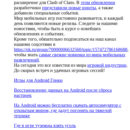
расширение для Clash of Clans. В
этом обновлении
разработчики
представили новые юниты
, а также
добавили специальные события.
Мир мобильных игр постоянно развивается, и каждый
день появляются новые релизы. Следите за нашими
новостями, чтобы быть в курсе о новейших
обновлениях и событиях.
Кроме того, обязательно подписаться на наш канал
нашими соцсетями в
https://ok.ru/group/70000006632560/topic/157472786168688
,
чтобы знать
самые свежие новинки из мира мобильных
развлечений
.
На сегодня это все известия из мира
игровой индустрии
.
До скорых встреч и удачных игровых сессий!
Игры для Android Гонки
Восстановление данных на Android после сброса
настроек
На Android можно бесплатно скачать автосимулятор с
открытым миром, где дадут погонять на тяжелой
технике
Где в игре туземцы взять уголь