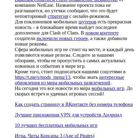
компании NetEase. Название проекта пока не
разглашается, но утечки сообщают, что это будет
неповторимый
стратегия
с онлайн-режимом.
Для поклонников мобильных
шутеров
есть прекрасная
новость – в ближайшее время выйдет последнее
дополнение для Clash of Clans. В
новом контенте
создатели
включили новых героев
, а также добавили
новые режимы.
Сфера мобильных игр не стоит на месте, и каждый день
появляются новые релизы. Следите за нашими
обзорами, чтобы не пропустить о самых актуальных
новинках и событиях в мире игр.
Кроме того, стоит подписаться нашими соцсетями в
https://t.me/s/mods_menu/13
, чтобы знать
интересные
обновления из мира мобильных развлечений
.
На сегодня это все новости из мира
мобильных игр
. До
скорых встреч и удачных игровых сессий!
Как создать страницу в ВКонтакте без номера телефона
Лучшие приложения VPN для устройств Андроид
10 лучших бесплатных мобильных игр
Игра. Читы Корсары 3 (Age of Pirates)