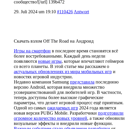
сообщество![/url] 139b472
29. Juli 2024 um 19:10
#110426
Antwort
Скачать взлом Off The Road на Андроид
Игры на смартфон
в последнее время становятся всё
более востребованными. Каждый день недели
появляются
новые игры
, которые впечатляют геймеров
со всего планеты. В этой статье мы расскажем о
актуальных обновлениях из мира мобильных игр
и
новостях игровой индустрии.
Недавно компания Samsung
представила
последнюю
версию Android, которая внедрила множество
усовершенствований для любителей игр. В частности,
теперь доступны более высокие графические
параметры, что делает игровой процесс ещё приятным.
Одной из самых
ожидаемых игр
2024 года является
новая версия PUBG Mobile. Разработчики
подготовили
огромное количество новых уровней
, а также обновили
визуальные эффекты и внедрили новые функции.
Важным событием стало объявление разработки
от