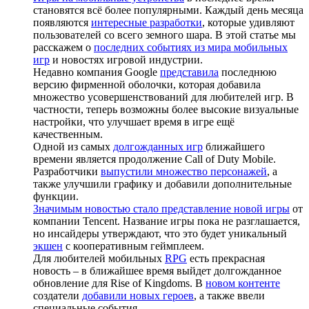
становятся всё более популярными. Каждый день месяца
появляются
интересные разработки
, которые удивляют
пользователей со всего земного шара. В этой статье мы
расскажем о
последних событиях из мира мобильных
игр
и новостях игровой индустрии.
Недавно компания Google
представила
последнюю
версию фирменной оболочки, которая добавила
множество усовершенствований для любителей игр. В
частности, теперь возможны более высокие визуальные
настройки, что улучшает время в игре ещё
качественным.
Одной из самых
долгожданных игр
ближайшего
времени является продолжение Call of Duty Mobile.
Разработчики
выпустили множество персонажей
, а
также улучшили графику и добавили дополнительные
функции.
Значимым новостью стало представление новой игры
от
компании Tencent. Название игры пока не разглашается,
но инсайдеры утверждают, что это будет уникальный
экшен
с кооперативным геймплеем.
Для любителей мобильных
RPG
есть прекрасная
новость – в ближайшее время выйдет долгожданное
обновление для Rise of Kingdoms. В
новом контенте
создатели
добавили новых героев
, а также ввели
специальные события.