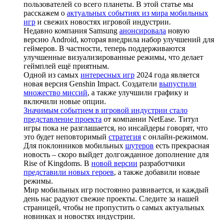
пользователей со всего планеты. В этой статье мы
расскажем о
актуальных событиях из мира мобильных
игр
и свежих новостях игровой индустрии.
Недавно компания Samsung
анонсировала
новую
версию Android, которая внедрила набор улучшений для
геймеров. В частности, теперь поддерживаются
улучшенные визуализированные режимы, что делает
геймплей ещё приятным.
Одной из самых
интересных игр
2024 года является
новая версия Genshin Impact. Создатели
выпустили
множество миссий
, а также улучшили графику и
включили новые опции.
Значимым событием в игровой индустрии стало
представление проекта
от компании NetEase. Титул
игры пока не разглашается, но инсайдеры говорят, что
это будет неповторимый
стратегия
с онлайн-режимом.
Для поклонников мобильных
шутеров
есть прекрасная
новость – скоро выйдет долгожданное дополнение для
Rise of Kingdoms. В
новой версии
разработчики
представили новых героев
, а также добавили новые
режимы.
Мир мобильных игр постоянно развивается, и каждый
день нас радуют свежие проекты. Следите за нашей
страницей, чтобы не пропустить о самых актуальных
новинках и новостях индустрии.