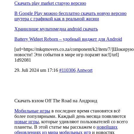
Скачать play market старую версию
В Google Play можно бесплатно скачать новую версию
шутера с графикой как в реальной жизни
Хранилище мультимедиа android скачать
Battery Widget Reborn – удобный виджет для Android
[url=https://mkqmovers.co.za/component/k2/item/7/]Шокиру
новости! Эти события в мире игр поразят вас![/url]
1d92081
29. Juli 2024 um 17:16
#110306
Antwort
Скачать взлом Off The Road на Андроид
Мобильные игры
в последнее время становятся всё
более популярными. Каждый день месяца появляются
новые игры
, которые удивляют пользователей со всего
планеты. В этой статье мы расскажем о
новейших
обновлениях из мира мобильных игр
и новостях