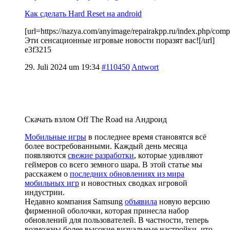
Как сделать Hard Reset на android
[url=https://nazya.com/anyimage/repairakpp.ru/index.php/comp
Эти сенсационные игровые новости поразят вас![/url]
e3f3215
29. Juli 2024 um 19:34
#110450
Antwort
Скачать взлом Off The Road на Андроид
Мобильные игры
в последнее время становятся всё
более востребованными. Каждый день месяца
появляются
свежие разработки
, которые удивляют
геймеров со всего земного шара. В этой статье мы
расскажем о
последних обновлениях из мира
мобильных игр
и новостных сводках игровой
индустрии.
Недавно компания Samsung
объявила
новую версию
фирменной оболочки, которая принесла набор
обновлений для пользователей. В частности, теперь
возможны более высокие визуальные настройки, что