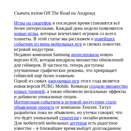
Скачать взлом Off The Road на Андроид
Игры на смартфон
в последнее время становятся всё
более интересными. Каждый день недели появляются
новые игры
, которые впечатляют игроков со всего
планеты. В этой статье мы расскажем о
новейших
событиях из мира мобильных игр
и свежих новостях
игровой индустрии.
Недавно компания Samsung
анонсировала
новую
версию iOS, которая внедрила множество обновлений
для геймеров. В частности, теперь доступны
улучшенные графические режимы, что превращает
геймплей ещё более плавным.
Одной из самых
ожидаемых игр
этого года является
новая версия PUBG Mobile. Команда
создали множество
новых уровней
, а также обновили визуальные эффекты
и добавили уникальные опции.
Интересным событием в игровой индустрии стало
объявление проекта
от компании Tencent. Титул
разработки пока не объявлено, но утечки говорят, что
это будет уникальный
стратегия
с онлайн-режимом.
Для любителей мобильных
шутеров
есть радостное
известие – в ближайшее время выйдет долгожданное