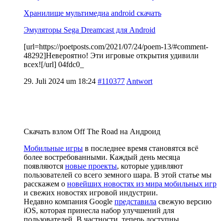
Хранилище мультимедиа android скачать
Эмуляторы Sega Dreamcast для Android
[url=https://poetposts.com/2021/07/24/poem-13/#comment-
48292]Невероятно! Эти игровые открытия удивили
всех![/url] 04fdc0_
29. Juli 2024 um 18:24
#110377
Antwort
Скачать взлом Off The Road на Андроид
Мобильные игры
в последнее время становятся всё
более востребованными. Каждый день месяца
появляются
новые проекты
, которые удивляют
пользователей со всего земного шара. В этой статье мы
расскажем о
новейших новостях из мира мобильных игр
и свежих новостях игровой индустрии.
Недавно компания Google
представила
свежую версию
iOS, которая принесла набор улучшений для
пользователей. В частности, теперь доступны