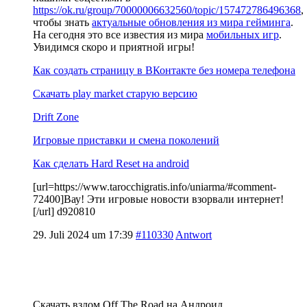
https://ok.ru/group/70000006632560/topic/157472786496368
,
чтобы знать
актуальные обновления из мира гейминга
.
На сегодня это все известия из мира
мобильных игр
.
Увидимся скоро и приятной игры!
Как создать страницу в ВКонтакте без номера телефона
Скачать play market старую версию
Drift Zone
Игровые приставки и смена поколений
Как сделать Hard Reset на android
[url=https://www.tarocchigratis.info/uniarma/#comment-
72400]Вау! Эти игровые новости взорвали интернет!
[/url] d920810
29. Juli 2024 um 17:39
#110330
Antwort
Скачать взлом Off The Road на Андроид