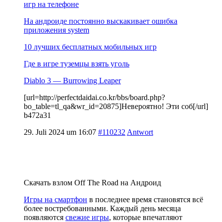
игр на телефоне
На андроиде постоянно выскакивает ошибка
приложения system
10 лучших бесплатных мобильных игр
Где в игре туземцы взять уголь
Diablo 3 — Burrowing Leaper
[url=http://perfectdaidai.co.kr/bbs/board.php?
bo_table=tl_qa&wr_id=20875]Невероятно! Эти соб[/url]
b472a31
29. Juli 2024 um 16:07
#110232
Antwort
Скачать взлом Off The Road на Андроид
Игры на смартфон
в последнее время становятся всё
более востребованными. Каждый день месяца
появляются
свежие игры
, которые впечатляют