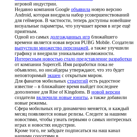
игровой индустрии.
Недавно компания Google
объявила
новую версию
Android, которая внедрила набор усовершенствований
для геймеров. В частности, теперь доступны новейшие
визуальные параметры, что улучшает время в игре ещё
приятным.
Одной из самых
долгожданных игр
ближайшего
времени является новая версия PUBG Mobile. Создатели
выпустили множество персонажей
, а также улучшили
графику и внедрили уникальные возможности.
Интересным новостью стало представление разработки
от компании Supercell. Имя разработки пока не
объявлено, но инсайдеры утверждают, что это будет
неповторимый
экшен
с открытым миром.
Для фанатов мобильных
стратегий
есть радостное
известие – в ближайшее время выйдет последнее
дополнение для Rise of Kingdoms. В
новой версии
создатели
включили новые юниты
, а также добавили
новые режимы.
Сфера мобильных игр динамично меняется, и каждый
месяц появляются новые релизы. Следите за нашими
новостями, чтобы узнать первыми о самых интересных
играх и новостях индустрии.
Кроме того, не забудьте подписаться на наш канал
нашими соцсетями в