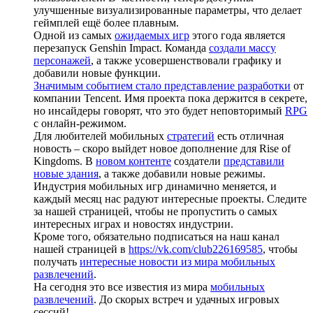
улучшенные визуализированные параметры, что делает
геймплей ещё более плавным.
Одной из самых
ожидаемых игр
этого года является
перезапуск Genshin Impact. Команда
создали массу
персонажей
, а также усовершенствовали графику и
добавили новые функции.
Значимым событием стало представление разработки
от
компании Tencent. Имя проекта пока держится в секрете,
но инсайдеры говорят, что это будет неповторимый
RPG
с онлайн-режимом.
Для любителей мобильных
стратегий
есть отличная
новость – скоро выйдет новое дополнение для Rise of
Kingdoms. В
новом контенте
создатели
представили
новые здания
, а также добавили новые режимы.
Индустрия мобильных игр динамично меняется, и
каждый месяц нас радуют интересные проекты. Следите
за нашей страницей, чтобы не пропустить о самых
интересных играх и новостях индустрии.
Кроме того, обязательно подписаться на наш канал
нашей страницей в
https://vk.com/club226169585
, чтобы
получать
интересные новости из мира мобильных
развлечений
.
На сегодня это все известия из мира
мобильных
развлечений
. До скорых встреч и удачных игровых
сессий!