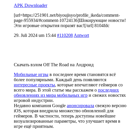
APK Downloader
[url=https://251901.net/biyoujisyo/profile_ikeda/comment-
page-955934/#comment-10724136]Шокирующие новости!
Эти игровые открытия поразят вас![/url] 8104fdc
29. Juli 2024 um 15:44
#110208
Antwort
Скачать взлом Off The Road на Андроид
Мобильные игры
в последнее время становятся всё
более популярными. Каждый день появляются
интересные проекты
, которые впечатляют геймеров со
всего мира. В этой статье мы расскажем о
последних
обновлениях из мира мобильных игр
и свежих новостях
игровой индустрии.
Недавно компания Google
анонсировала
свежую версию
iOS, которая внедрила множество обновлений для
геймеров. В частности, теперь доступны новейшие
визуализированные параметры, что улучшает время в
игре ещё приятным.