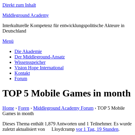
Direkt zum Inhalt
Middleground Academy
Interkulturelle Kompetenz für entwicklungspolitische Akteure in
Deutschland
Menü
Die Akademie
Der Middleground-Ansatz
Wissensspeicher
Vision Hope International
Kontakt
Forum
TOP 5 Mobile Games in month
Home
›
Foren
›
Middleground Academy Forum
›
TOP 5 Mobile
Games in month
Dieses Thema enthält 1,879 Antworten und 1 Teilnehmer. Es wurde
zuletzt aktualisiert von
Lloydcramp
vor 1 Tag, 19 Stunden
.