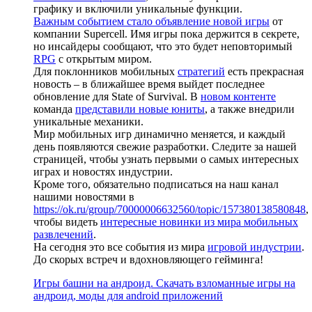
графику и включили уникальные функции.
Важным событием стало объявление новой игры
от
компании Supercell. Имя игры пока держится в секрете,
но инсайдеры сообщают, что это будет неповторимый
RPG
с открытым миром.
Для поклонников мобильных
стратегий
есть прекрасная
новость – в ближайшее время выйдет последнее
обновление для State of Survival. В
новом контенте
команда
представили новые юниты
, а также внедрили
уникальные механики.
Мир мобильных игр динамично меняется, и каждый
день появляются свежие разработки. Следите за нашей
страницей, чтобы узнать первыми о самых интересных
играх и новостях индустрии.
Кроме того, обязательно подписаться на наш канал
нашими новостями в
https://ok.ru/group/70000006632560/topic/157380138580848
,
чтобы видеть
интересные новинки из мира мобильных
развлечений
.
На сегодня это все события из мира
игровой индустрии
.
До скорых встреч и вдохновляющего гейминга!
Игры башни на андроид. Скачать взломанные игры на
андроид, моды для android приложений