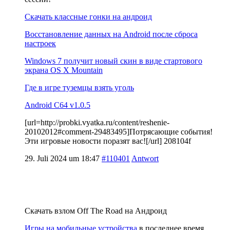
Скачать классные гонки на андроид
Восстановление данных на Android после сброса
настроек
Windows 7 получит новый скин в виде стартового
экрана OS X Mountain
Где в игре туземцы взять уголь
Android C64 v1.0.5
[url=http://probki.vyatka.ru/content/reshenie-
20102012#comment-29483495]Потрясающие события!
Эти игровые новости поразят вас![/url] 208104f
29. Juli 2024 um 18:47
#110401
Antwort
Скачать взлом Off The Road на Андроид
Игры на мобильные устройства
в последнее время