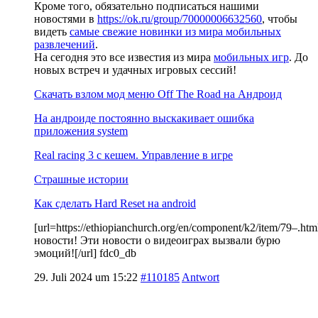
Кроме того, обязательно подписаться нашими
новостями в
https://ok.ru/group/70000006632560
, чтобы
видеть
самые свежие новинки из мира мобильных
развлечений
.
На сегодня это все известия из мира
мобильных игр
. До
новых встреч и удачных игровых сессий!
Скачать взлом мод меню Off The Road на Андроид
На андроиде постоянно выскакивает ошибка
приложения system
Real racing 3 c кешем. Управление в игре
Страшные истории
Как сделать Hard Reset на android
[url=https://ethiopianchurch.org/en/component/k2/item/79–
новости! Эти новости о видеоиграх вызвали бурю
эмоций![/url] fdc0_db
29. Juli 2024 um 15:22
#110185
Antwort