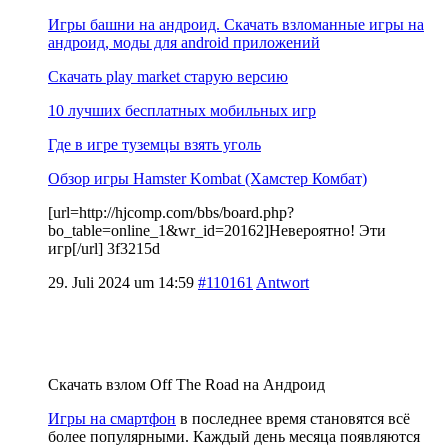
Игры башни на андроид. Скачать взломанные игры на
андроид, моды для android приложений
Скачать play market старую версию
10 лучших бесплатных мобильных игр
Где в игре туземцы взять уголь
Обзор игры Hamster Kombat (Хамстер Комбат)
[url=http://hjcomp.com/bbs/board.php?
bo_table=online_1&wr_id=20162]Невероятно! Эти
игр[/url] 3f3215d
29. Juli 2024 um 14:59
#110161
Antwort
Скачать взлом Off The Road на Андроид
Игры на смартфон
в последнее время становятся всё
более популярными. Каждый день месяца появляются