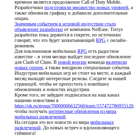
времени является продолжение Call of Duty Mobile.
Разработчики
подготовили множество новых уровней
, а
также обновили графику и добавили дополнительные
опции.
Значимым событием в игровой индустрии стало
объявление разработки
от компании NetEase. Титул
разработки пока держится в секрете, но источники
говорят, что это будет захватывающий
RPG
с онлайн-
режимом.
Для поклонников мобильных
RPG
есть радостное
известие – в этом месяце выйдет последнее обновление
для Clash of Clans. В
новой версии
команда
включили
новых героев
, а также внедрили специальные события.
Индустрия мобильных игр не стоит на месте, и каждый
месяц выходят интересные релизы. Следите за нашей
страницей, чтобы не пропустить о новейших
обновлениях и новостях индустрии.
Кроме того, не забудьте подписаться на наш канал
нашими новостями в
https://ok.ru/group/70000006632560/topic/157472786955120
,
чтобы получать
интересные обновления из мира
мобильных развлечений
.
На сегодня это все новости из мира
мобильных
развлечений
. До новых встреч и вдохновляющего
гейминга!