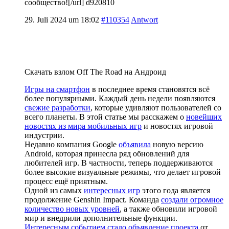
сообщество![/url] d920810
29. Juli 2024 um 18:02
#110354
Antwort
Скачать взлом Off The Road на Андроид
Игры на смартфон
в последнее время становятся всё
более популярными. Каждый день недели появляются
свежие разработки
, которые удивляют пользователей со
всего планеты. В этой статье мы расскажем о
новейших
новостях из мира мобильных игр
и новостях игровой
индустрии.
Недавно компания Google
объявила
новую версию
Android, которая принесла ряд обновлений для
любителей игр. В частности, теперь поддерживаются
более высокие визуальные режимы, что делает игровой
процесс ещё приятным.
Одной из самых
интересных игр
этого года является
продолжение Genshin Impact. Команда
создали огромное
количество новых уровней
, а также обновили игровой
мир и внедрили дополнительные функции.
Интересным событием стало объявление проекта
от