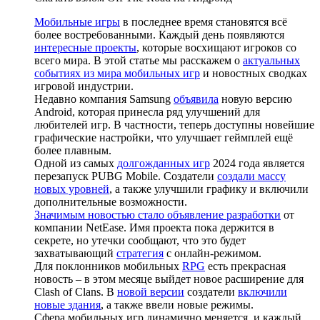
Мобильные игры
в последнее время становятся всё
более востребованными. Каждый день появляются
интересные проекты
, которые восхищают игроков со
всего мира. В этой статье мы расскажем о
актуальных
событиях из мира мобильных игр
и новостных сводках
игровой индустрии.
Недавно компания Samsung
объявила
новую версию
Android, которая принесла ряд улучшений для
любителей игр. В частности, теперь доступны новейшие
графические настройки, что улучшает геймплей ещё
более плавным.
Одной из самых
долгожданных игр
2024 года является
перезапуск PUBG Mobile. Создатели
создали массу
новых уровней
, а также улучшили графику и включили
дополнительные возможности.
Значимым новостью стало объявление разработки
от
компании NetEase. Имя проекта пока держится в
секрете, но утечки сообщают, что это будет
захватывающий
стратегия
с онлайн-режимом.
Для поклонников мобильных
RPG
есть прекрасная
новость – в этом месяце выйдет новое расширение для
Clash of Clans. В
новой версии
создатели
включили
новые здания
, а также ввели новые режимы.
Сфера мобильных игр динамично меняется, и каждый