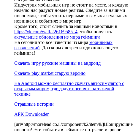
Индустрия мобильных игр не стоит на месте, и каждую
неделю нас радуют новые релизы. Следите за нашими
новостями, чтобы узнать первыми о самых актуальных
новинках и событиях в мире игр.
Кроме того, стоит следить за нашими новостями в
https://vk.com/wall-226169585_4
, чтобы получать
актуальные обновления из мира гейминга
.
На сегодня это все известия из мира
мобильных
развлечений
. До скорых встреч и вдохновляющего
гейминга!
Скачать игру русские машины на андроид
Скачать play market старую версию
На Android можно бесплатно скачать автосимулятор с
открытым миром, где дадут погонять на тяжелой
технике
Страшные истории
APK Downloader
[url=http://morelead.co.il/component/k2/item/8/]Шокирующие
новости! Эти события в гейминге потрясли игровое