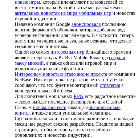
новые игры
, которые впечатляют пользователей со
всего земного шара. В этой статье мы расскажем о
актуальных новостях из мира мобильных игр
и новостях
игровой индустрии.
Недавно компания Google
анонсировала
последнюю
версию фирменной оболочки, которая добавила ряд
усовершенствований для геймеров. В частности, теперь
доступны улучшенные визуальные режимы, что делает
геймплей ещё приятным.
Одной из самых
интересных игр
ближайшего времени
является перезапуск PUBG Mobile. Команда
создали
массу миссий
, а также обновили игровой мир и
включили уникальные функции.
Интересным новостью стало анонс проекта
от компании
NetEase. Имя игры пока не разглашается, но утечки
сообщают, что это будет неповторимый
стратегия
с
кооперативным геймплеем.
Для любителей мобильных
RPG
есть радостное известие
– скоро выйдет последнее расширение для Clash of
Clans. В
новом контенте
команда
добавили новые
юниты
, а также ввели уникальные механики.
Сфера мобильных игр постоянно развивается, и каждый
месяц нас радуют свежие разработки. Следите за нашей
страницей, чтобы не пропустить о новейших
обновлениях и новостях индустрии.