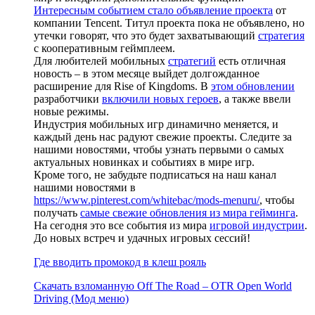
Интересным событием стало объявление проекта
от
компании Tencent. Титул проекта пока не объявлено, но
утечки говорят, что это будет захватывающий
стратегия
с кооперативным геймплеем.
Для любителей мобильных
стратегий
есть отличная
новость – в этом месяце выйдет долгожданное
расширение для Rise of Kingdoms. В
этом обновлении
разработчики
включили новых героев
, а также ввели
новые режимы.
Индустрия мобильных игр динамично меняется, и
каждый день нас радуют свежие проекты. Следите за
нашими новостями, чтобы узнать первыми о самых
актуальных новинках и событиях в мире игр.
Кроме того, не забудьте подписаться на наш канал
нашими новостями в
https://www.pinterest.com/whitebac/mods-menuru/
, чтобы
получать
самые свежие обновления из мира гейминга
.
На сегодня это все события из мира
игровой индустрии
.
До новых встреч и удачных игровых сессий!
Где вводить промокод в клеш рояль
Скачать взломанную Off The Road – OTR Open World
Driving (Мод меню)