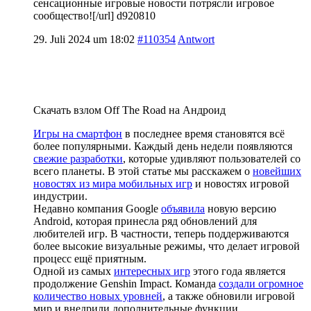
сенсационные игровые новости потрясли игровое
сообщество![/url] d920810
29. Juli 2024 um 18:02
#110354
Antwort
Скачать взлом Off The Road на Андроид
Игры на смартфон
в последнее время становятся всё
более популярными. Каждый день недели появляются
свежие разработки
, которые удивляют пользователей со
всего планеты. В этой статье мы расскажем о
новейших
новостях из мира мобильных игр
и новостях игровой
индустрии.
Недавно компания Google
объявила
новую версию
Android, которая принесла ряд обновлений для
любителей игр. В частности, теперь поддерживаются
более высокие визуальные режимы, что делает игровой
процесс ещё приятным.
Одной из самых
интересных игр
этого года является
продолжение Genshin Impact. Команда
создали огромное
количество новых уровней
, а также обновили игровой
мир и внедрили дополнительные функции.