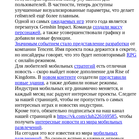
пользователей. В частности, теперь доступны
улучшенные визуализированные параметры, что делает
геймплей ещё более плавным.
Одной из самых
ожидаемых игр
этого года является
перезапуск Genshin Impact. Команда
создали массу
персонажей
, а также усовершенствовали графику и
добавили новые функции.
Значимым событием стало представление разработки
от
компании Tencent. Имя проекта пока держится в секрете,
но инсайдеры говорят, что это будет неповторимый
RPG
с онлайн-режимом.
Для любителей мобильных
стратегий
есть отличная
новость – скоро выйдет новое дополнение для Rise of
Kingdoms. В
новом контенте
создатели
представили
новые здания
, а также добавили новые режимы.
Индустрия мобильных игр динамично меняется, и
каждый месяц нас радуют интересные проекты. Следите
за нашей страницей, чтобы не пропустить о самых
интересных играх и новостях индустрии.
Кроме того, обязательно подписаться на наш канал
нашей страницей в
https://vk.com/club226169585
, чтобы
получать
интересные новости из мира мобильных
развлечений
.
На сегодня это все известия из мира
мобильных
развлечений
. До скорых встреч и удачных игровых