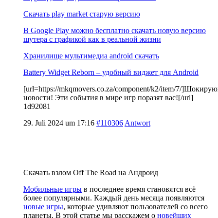
Скачать play market старую версию
В Google Play можно бесплатно скачать новую версию
шутера с графикой как в реальной жизни
Хранилище мультимедиа android скачать
Battery Widget Reborn – удобный виджет для Android
[url=https://mkqmovers.co.za/component/k2/item/7/]Шокиру
новости! Эти события в мире игр поразят вас![/url]
1d92081
29. Juli 2024 um 17:16
#110306
Antwort
Скачать взлом Off The Road на Андроид
Мобильные игры
в последнее время становятся всё
более популярными. Каждый день месяца появляются
новые игры
, которые удивляют пользователей со всего
планеты. В этой статье мы расскажем о
новейших