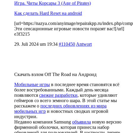
Игра. Читы Корсары 3 (Age of Pirates)
Как сделать Hard Reset на android
[url=https://nazya.com/anyimage/repairakpp.ru/index.php/comp
Эти сенсационные игровые новости поразят вас![/url]
e3f3215
29. Juli 2024 um 19:34
#110450
Antwort
Скачать взлом Off The Road на Андроид
Мобильные игры
в последнее время становятся всё
более востребованными. Каждый день месяца
появляются
свежие разработки
, которые удивляют
геймеров со всего земного шара. В этой статье мы
расскажем о
последних обновлениях из мира
мобильных игр
и новостных сводках игровой
индустрии.
Недавно компания Samsung
объявила
новую версию
фирменной оболочки, которая принесла набор
обновлений для пользователей. В частности, теперь