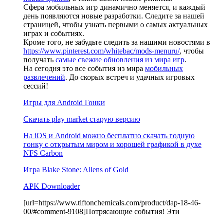
Сфера мобильных игр динамично меняется, и каждый
день появляются новые разработки. Следите за нашей
страницей, чтобы узнать первыми о самых актуальных
играх и событиях.
Кроме того, не забудьте следить за нашими новостями в
https://www.pinterest.com/whitebac/mods-menuru/
, чтобы
получать
самые свежие обновления из мира игр
.
На сегодня это все события из мира
мобильных
развлечений
. До скорых встреч и удачных игровых
сессий!
Игры для Android Гонки
Скачать play market старую версию
На iOS и Android можно бесплатно скачать годную
гонку с открытым миром и хорошей графикой в духе
NFS Carbon
Игра Blake Stone: Aliens of Gold
APK Downloader
[url=https://www.tiftonchemicals.com/product/dap-18-46-
00/#comment-9108]Потрясающие события! Эти