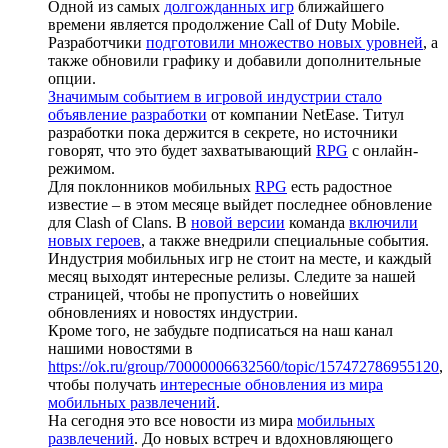
Одной из самых
долгожданных игр
ближайшего
времени является продолжение Call of Duty Mobile.
Разработчики
подготовили множество новых уровней
, а
также обновили графику и добавили дополнительные
опции.
Значимым событием в игровой индустрии стало
объявление разработки
от компании NetEase. Титул
разработки пока держится в секрете, но источники
говорят, что это будет захватывающий
RPG
с онлайн-
режимом.
Для поклонников мобильных
RPG
есть радостное
известие – в этом месяце выйдет последнее обновление
для Clash of Clans. В
новой версии
команда
включили
новых героев
, а также внедрили специальные события.
Индустрия мобильных игр не стоит на месте, и каждый
месяц выходят интересные релизы. Следите за нашей
страницей, чтобы не пропустить о новейших
обновлениях и новостях индустрии.
Кроме того, не забудьте подписаться на наш канал
нашими новостями в
https://ok.ru/group/70000006632560/topic/157472786955120
,
чтобы получать
интересные обновления из мира
мобильных развлечений
.
На сегодня это все новости из мира
мобильных
развлечений
. До новых встреч и вдохновляющего