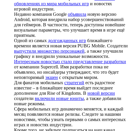
обновлениях из мира мобильных игр
и новостях
игровой индустрии.
Недавно компания Google
объявила
новую версию
Android, которая внедрила набор усовершенствований
для геймеров. В частности, теперь доступны новейшие
визуальные параметры, что улучшает время в игре ещё
приятным.
Одной из самых
долгожданных игр
ближайшего
времени является новая версия PUBG Mobile. Создатели
выпустили множество персонажей
, а также улучшили
графику и внедрили уникальные возможности.
Интересным новостью стало представление разработки
от компании Supercell. Имя разработки пока не
объявлено, но инсайдеры утверждают, что это будет
неповторимый
экшен
с открытым миром.
Для фанатов мобильных
стратегий
есть радостное
известие – в ближайшее время выйдет последнее
дополнение для Rise of Kingdoms. В
новой версии
создатели
включили новые юниты
, а также добавили
новые режимы.
Сфера мобильных игр динамично меняется, и каждый
месяц появляются новые релизы. Следите за нашими
новостями, чтобы узнать первыми о самых интересных
играх и новостях индустрии.
Кроме того, не забудьте подписаться на наш канал