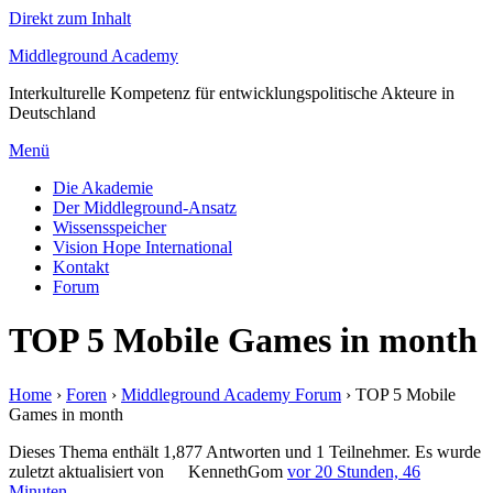
Direkt zum Inhalt
Middleground Academy
Interkulturelle Kompetenz für entwicklungspolitische Akteure in
Deutschland
Menü
Die Akademie
Der Middleground-Ansatz
Wissensspeicher
Vision Hope International
Kontakt
Forum
TOP 5 Mobile Games in month
Home
›
Foren
›
Middleground Academy Forum
›
TOP 5 Mobile
Games in month
Dieses Thema enthält 1,877 Antworten und 1 Teilnehmer. Es wurde
zuletzt aktualisiert von
KennethGom
vor 20 Stunden, 46
Minuten
.