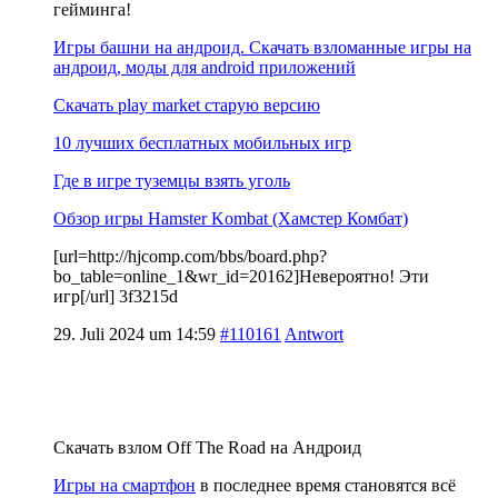
гейминга!
Игры башни на андроид. Скачать взломанные игры на
андроид, моды для android приложений
Скачать play market старую версию
10 лучших бесплатных мобильных игр
Где в игре туземцы взять уголь
Обзор игры Hamster Kombat (Хамстер Комбат)
[url=http://hjcomp.com/bbs/board.php?
bo_table=online_1&wr_id=20162]Невероятно! Эти
игр[/url] 3f3215d
29. Juli 2024 um 14:59
#110161
Antwort
Скачать взлом Off The Road на Андроид
Игры на смартфон
в последнее время становятся всё