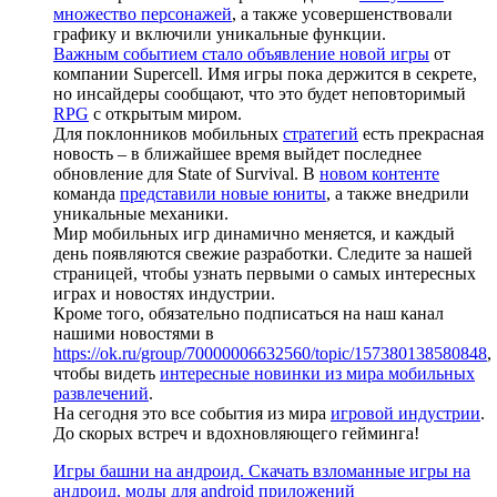
множество персонажей
, а также усовершенствовали
графику и включили уникальные функции.
Важным событием стало объявление новой игры
от
компании Supercell. Имя игры пока держится в секрете,
но инсайдеры сообщают, что это будет неповторимый
RPG
с открытым миром.
Для поклонников мобильных
стратегий
есть прекрасная
новость – в ближайшее время выйдет последнее
обновление для State of Survival. В
новом контенте
команда
представили новые юниты
, а также внедрили
уникальные механики.
Мир мобильных игр динамично меняется, и каждый
день появляются свежие разработки. Следите за нашей
страницей, чтобы узнать первыми о самых интересных
играх и новостях индустрии.
Кроме того, обязательно подписаться на наш канал
нашими новостями в
https://ok.ru/group/70000006632560/topic/157380138580848
,
чтобы видеть
интересные новинки из мира мобильных
развлечений
.
На сегодня это все события из мира
игровой индустрии
.
До скорых встреч и вдохновляющего гейминга!
Игры башни на андроид. Скачать взломанные игры на
андроид, моды для android приложений