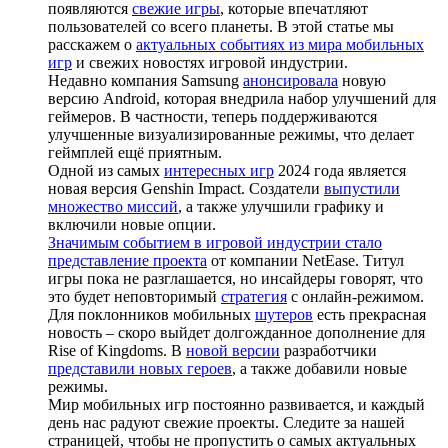
появляются
свежие игры
, которые впечатляют
пользователей со всего планеты. В этой статье мы
расскажем о
актуальных событиях из мира мобильных
игр
и свежих новостях игровой индустрии.
Недавно компания Samsung
анонсировала
новую
версию Android, которая внедрила набор улучшений для
геймеров. В частности, теперь поддерживаются
улучшенные визуализированные режимы, что делает
геймплей ещё приятным.
Одной из самых
интересных игр
2024 года является
новая версия Genshin Impact. Создатели
выпустили
множество миссий
, а также улучшили графику и
включили новые опции.
Значимым событием в игровой индустрии стало
представление проекта
от компании NetEase. Титул
игры пока не разглашается, но инсайдеры говорят, что
это будет неповторимый
стратегия
с онлайн-режимом.
Для поклонников мобильных
шутеров
есть прекрасная
новость – скоро выйдет долгожданное дополнение для
Rise of Kingdoms. В
новой версии
разработчики
представили новых героев
, а также добавили новые
режимы.
Мир мобильных игр постоянно развивается, и каждый
день нас радуют свежие проекты. Следите за нашей
страницей, чтобы не пропустить о самых актуальных