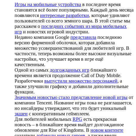
Игры на мобильные устройства
в последнее время
становятся всё более популярными. Каждый день месяца
появляются
интересные разработки
, которые удивляют
пользователей со всего земного шара. В этой статье мы
расскажем о
последних событиях из мира мобильных
игр
и новостях игровой индустрии.
Недавно компания Google
представила
последнюю
версию фирменной оболочки, которая добавила
множество усовершенствований для любителей игр. В
частности, теперь возможны более высокие визуальные
настройки, что улучшает время в игре ещё
качественным.
Одной из самых
долгожданных игр
ближайшего
времени является продолжение Call of Duty Mobile.
Разработчики
выпустили множество персонажей
, а
также улучшили графику и добавили дополнительные
функции.
Значимым новостью стало представление новой игры
от
компании Tencent. Название игры пока не разглашается,
но инсайдеры утверждают, что это будет уникальный
экшен
с кооперативным геймплеем.
Для любителей мобильных
RPG
есть прекрасная
новость – в ближайшее время выйдет долгожданное
обновление для Rise of Kingdoms. В
новом контенте
создатели
добавили новых героев
, а также ввели