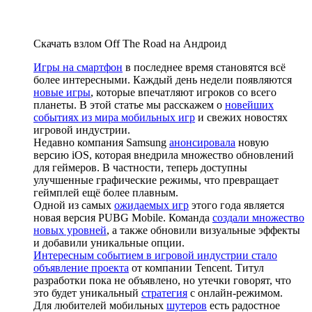
Скачать взлом Off The Road на Андроид
Игры на смартфон
в последнее время становятся всё
более интересными. Каждый день недели появляются
новые игры
, которые впечатляют игроков со всего
планеты. В этой статье мы расскажем о
новейших
событиях из мира мобильных игр
и свежих новостях
игровой индустрии.
Недавно компания Samsung
анонсировала
новую
версию iOS, которая внедрила множество обновлений
для геймеров. В частности, теперь доступны
улучшенные графические режимы, что превращает
геймплей ещё более плавным.
Одной из самых
ожидаемых игр
этого года является
новая версия PUBG Mobile. Команда
создали множество
новых уровней
, а также обновили визуальные эффекты
и добавили уникальные опции.
Интересным событием в игровой индустрии стало
объявление проекта
от компании Tencent. Титул
разработки пока не объявлено, но утечки говорят, что
это будет уникальный
стратегия
с онлайн-режимом.
Для любителей мобильных
шутеров
есть радостное