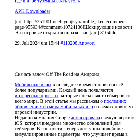
Где в игре туземцы взять уголь
APK Downloader
[url=https://251901.net/biyoujisyo/profile_ikeda/comment-
page-955934/#comment-10724136]Шокирующие новости!
Эти игровые открытия поразят вас![/url] 8104fdc
29. Juli 2024 um 15:44
#110208
Antwort
Скачать взлом Off The Road на Андроид
Мобильные игры
в последнее время становятся всё
более популярными. Каждый день появляются
интересные проекты
, которые впечатляют геймеров со
всего мира. В этой статье мы расскажем о
последних
обновлениях из мира мобильных игр
и свежих новостях
игровой индустрии.
Недавно компания Google
анонсировала
свежую версию
iOS, которая внедрила множество обновлений для
геймеров. В частности, теперь доступны новейшие
визуализированные параметры, что улучшает время в