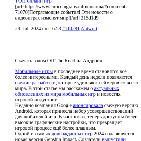
ТОП онлайн игр
[url=https://www.tarocchigratis.info/uniarma/#comment-
71070]Потрясающие события! Эти новости о
видеоиграх изменят мир![/url] 215d1d9
29. Juli 2024 um 16:53
#110281
Antwort
Скачать взлом Off The Road на Андроид
Мобильные игры
в последнее время становятся всё
более интересными. Каждый день недели появляются
свежие разработки
, которые удивляют геймеров со всего
мира. В этой статье мы расскажем о
актуальных
обновлениях из мира мобильных игр
и новостях
игровой индустрии.
Недавно компания Google
анонсировала
свежую версию
Android, которая принесла набор усовершенствований
для любителей игр. В частности, теперь доступны более
высокие графические настройки, что превращает
игровой процесс ещё более плавным.
Одной из самых
долгожданных игр
2024 года является
новая версия Genshin Impact. Создатели
выпустили