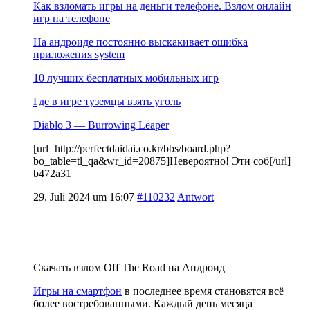
Как взломать игры на деньги телефоне. Взлом онлайн
игр на телефоне
На андроиде постоянно выскакивает ошибка
приложения system
10 лучших бесплатных мобильных игр
Где в игре туземцы взять уголь
Diablo 3 — Burrowing Leaper
[url=http://perfectdaidai.co.kr/bbs/board.php?
bo_table=tl_qa&wr_id=20875]Невероятно! Эти соб[/url]
b472a31
29. Juli 2024 um 16:07
#110232
Antwort
Скачать взлом Off The Road на Андроид
Игры на смартфон
в последнее время становятся всё
более востребованными. Каждый день месяца