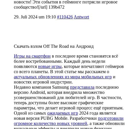
новости! Эти события в гейминге потрясли игровое
сообщество![/url] 139b472
29. Juli 2024 um 19:10
#110426
Antwort
Скачать взлом Off The Road на Андроид
Игры на смартфон
в последнее время становятся всё
более востребованными. Каждый день недели
появляются
новые игры
, которые впечатляют геймеров
со всего планеты. В этой статье мы расскажем о
актуальных обновлениях из мира мобильных игр
и
новостях игровой индустрии.
Недавно компания Samsung
представила
последнюю
версию Android, которая внедрила множество
усовершенствований для любителей игр. В частности,
теперь доступны более высокие графические
параметры, что делает игровой процесс ещё приятным.
Одной из самых
ожидаемых игр
2024 года является
новая версия PUBG Mobile. Разработчики
подготовили
огромное количество новых уровней
, а также обновили
визуальные эффекты и внедрили новые функции.