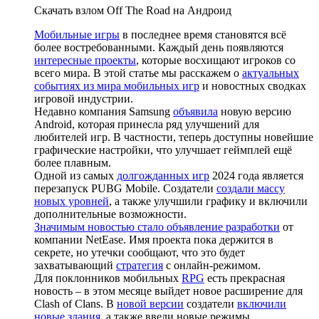
Скачать взлом Off The Road на Андроид
Мобильные игры
в последнее время становятся всё
более востребованными. Каждый день появляются
интересные проекты
, которые восхищают игроков со
всего мира. В этой статье мы расскажем о
актуальных
событиях из мира мобильных игр
и новостных сводках
игровой индустрии.
Недавно компания Samsung
объявила
новую версию
Android, которая принесла ряд улучшений для
любителей игр. В частности, теперь доступны новейшие
графические настройки, что улучшает геймплей ещё
более плавным.
Одной из самых
долгожданных игр
2024 года является
перезапуск PUBG Mobile. Создатели
создали массу
новых уровней
, а также улучшили графику и включили
дополнительные возможности.
Значимым новостью стало объявление разработки
от
компании NetEase. Имя проекта пока держится в
секрете, но утечки сообщают, что это будет
захватывающий
стратегия
с онлайн-режимом.
Для поклонников мобильных
RPG
есть прекрасная
новость – в этом месяце выйдет новое расширение для
Clash of Clans. В
новой версии
создатели
включили
новые здания
, а также ввели новые режимы.