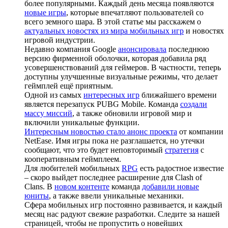
более популярными. Каждый день месяца появляются
новые игры
, которые впечатляют пользователей со
всего земного шара. В этой статье мы расскажем о
актуальных новостях из мира мобильных игр
и новостях
игровой индустрии.
Недавно компания Google
анонсировала
последнюю
версию фирменной оболочки, которая добавила ряд
усовершенствований для геймеров. В частности, теперь
доступны улучшенные визуальные режимы, что делает
геймплей ещё приятным.
Одной из самых
интересных игр
ближайшего времени
является перезапуск PUBG Mobile. Команда
создали
массу миссий
, а также обновили игровой мир и
включили уникальные функции.
Интересным новостью стало анонс проекта
от компании
NetEase. Имя игры пока не разглашается, но утечки
сообщают, что это будет неповторимый
стратегия
с
кооперативным геймплеем.
Для любителей мобильных
RPG
есть радостное известие
– скоро выйдет последнее расширение для Clash of
Clans. В
новом контенте
команда
добавили новые
юниты
, а также ввели уникальные механики.
Сфера мобильных игр постоянно развивается, и каждый
месяц нас радуют свежие разработки. Следите за нашей
страницей, чтобы не пропустить о новейших