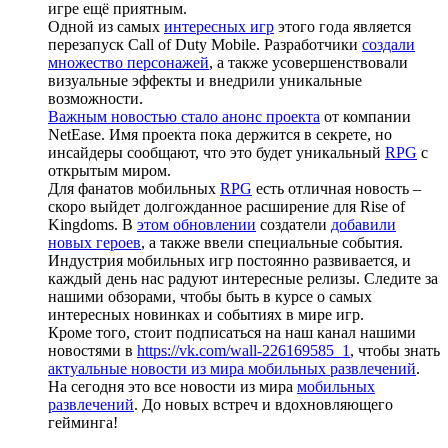
игре ещё приятным.
Одной из самых
интересных игр
этого года является
перезапуск Call of Duty Mobile. Разработчики
создали
множество персонажей
, а также усовершенствовали
визуальные эффекты и внедрили уникальные
возможности.
Важным новостью стало анонс проекта
от компании
NetEase. Имя проекта пока держится в секрете, но
инсайдеры сообщают, что это будет уникальный
RPG
с
открытым миром.
Для фанатов мобильных
RPG
есть отличная новость –
скоро выйдет долгожданное расширение для Rise of
Kingdoms. В
этом обновлении
создатели
добавили
новых героев
, а также ввели специальные события.
Индустрия мобильных игр постоянно развивается, и
каждый день нас радуют интересные релизы. Следите за
нашими обзорами, чтобы быть в курсе о самых
интересных новинках и событиях в мире игр.
Кроме того, стоит подписаться на наш канал нашими
новостями в
https://vk.com/wall-226169585_1
, чтобы знать
актуальные новости из мира мобильных развлечений
.
На сегодня это все новости из мира
мобильных
развлечений
. До новых встреч и вдохновляющего
гейминга!