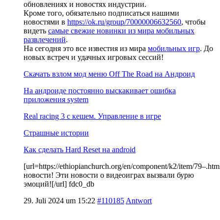
обновлениях и новостях индустрии.
Кроме того, обязательно подписаться нашими
новостями в
https://ok.ru/group/70000006632560
, чтобы
видеть
самые свежие новинки из мира мобильных
развлечений
.
На сегодня это все известия из мира
мобильных игр
. До
новых встреч и удачных игровых сессий!
Скачать взлом мод меню Off The Road на Андроид
На андроиде постоянно выскакивает ошибка
приложения system
Real racing 3 c кешем. Управление в игре
Страшные истории
Как сделать Hard Reset на android
[url=https://ethiopianchurch.org/en/component/k2/item/79–
новости! Эти новости о видеоиграх вызвали бурю
эмоций![/url] fdc0_db
29. Juli 2024 um 15:22
#110185
Antwort