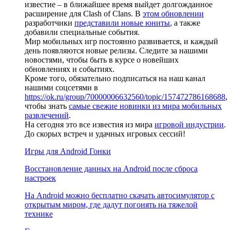
известие – в ближайшее время выйдет долгожданное
расширение для Clash of Clans. В
этом обновлении
разработчики
представили новые юниты
, а также
добавили специальные события.
Мир мобильных игр постоянно развивается, и каждый
день появляются новые релизы. Следите за нашими
новостями, чтобы быть в курсе о новейших
обновлениях и событиях.
Кроме того, обязательно подписаться на наш канал
нашими соцсетями в
https://ok.ru/group/70000006632560/topic/157472786168688
,
чтобы знать
самые свежие новинки из мира мобильных
развлечений
.
На сегодня это все известия из мира
игровой индустрии
.
До скорых встреч и удачных игровых сессий!
Игры для Android Гонки
Восстановление данных на Android после сброса
настроек
На Android можно бесплатно скачать автосимулятор с
открытым миром, где дадут погонять на тяжелой
технике