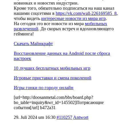
новинках и новостях индустрии.
Кроме того, обязательно подписаться на наш канал
нашими соцсетями в
https://vk.com/wall-226169585_8
,
чтобы видеть
интересные новости из мира игр
.
На сегодня это все новости из мира
мобильных
развлечений
. До скорых встреч и вдохновляющего
гейминга!
Скачать Майнкрафт
Восстановление данных на Android после сброса
настроек
10 лучших бесплатных мобильных игр
Игровые приставки и смена поколений
Игры гонки по городу онлайн
[url=http://doosanmetal.com/bbs/board.php?
bo_table=inquiry&wr_id=145502]Потрясающие
события[/url] b472a31
29. Juli 2024 um 16:30
#110257
Antwort