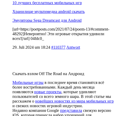
10 лучших бесплатных мобильных игр
Хранилище мультимедиа android скачать
Эмуляторы Sega Dreamcast для Android
[url=https://poetposts.com/2021/07/24/poem-13/#comment-
48292]Невероятно! Эти игровые открытия удивили
всех![/url] 04fdc0_
29. Juli 2024 um 18:24
#110377
Antwort
Скачать взлом Off The Road на Андроид
Мобильные игры
в последнее время становятся всё
более востребованными. Каждый день месяца
появляются
новые проекты
, которые удивляют
пользователей со всего земного шара. В этой статье мы
расскажем о
новейших новостях из мира мобильных игр
и свежих новостях игровой индустрии.
Недавно компания Google
представила
свежую версию
iOS, которая принесла набор улучшений для