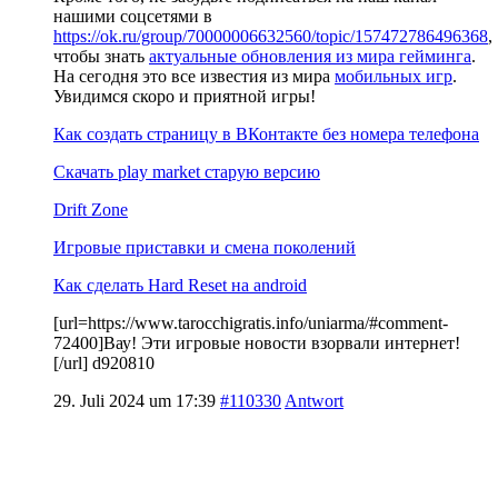
нашими соцсетями в
https://ok.ru/group/70000006632560/topic/157472786496368
,
чтобы знать
актуальные обновления из мира гейминга
.
На сегодня это все известия из мира
мобильных игр
.
Увидимся скоро и приятной игры!
Как создать страницу в ВКонтакте без номера телефона
Скачать play market старую версию
Drift Zone
Игровые приставки и смена поколений
Как сделать Hard Reset на android
[url=https://www.tarocchigratis.info/uniarma/#comment-
72400]Вау! Эти игровые новости взорвали интернет!
[/url] d920810
29. Juli 2024 um 17:39
#110330
Antwort