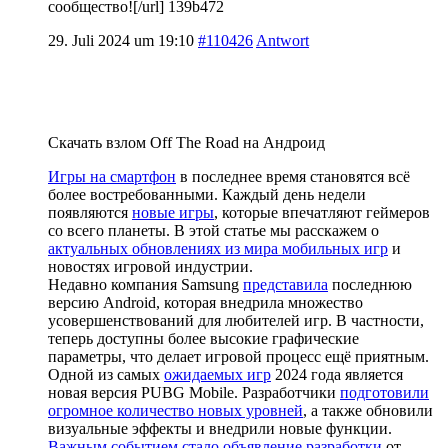
сообщество![/url] 139b472
29. Juli 2024 um 19:10
#110426
Antwort
Скачать взлом Off The Road на Андроид
Игры на смартфон
в последнее время становятся всё
более востребованными. Каждый день недели
появляются
новые игры
, которые впечатляют геймеров
со всего планеты. В этой статье мы расскажем о
актуальных обновлениях из мира мобильных игр
и
новостях игровой индустрии.
Недавно компания Samsung
представила
последнюю
версию Android, которая внедрила множество
усовершенствований для любителей игр. В частности,
теперь доступны более высокие графические
параметры, что делает игровой процесс ещё приятным.
Одной из самых
ожидаемых игр
2024 года является
новая версия PUBG Mobile. Разработчики
подготовили
огромное количество новых уровней
, а также обновили
визуальные эффекты и внедрили новые функции.
Важным событием стало объявление разработки
от