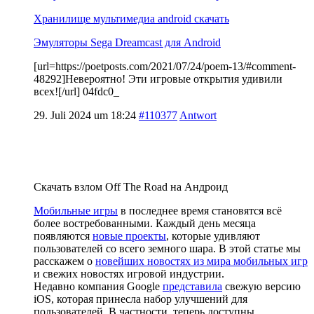
Хранилище мультимедиа android скачать
Эмуляторы Sega Dreamcast для Android
[url=https://poetposts.com/2021/07/24/poem-13/#comment-
48292]Невероятно! Эти игровые открытия удивили
всех![/url] 04fdc0_
29. Juli 2024 um 18:24
#110377
Antwort
Скачать взлом Off The Road на Андроид
Мобильные игры
в последнее время становятся всё
более востребованными. Каждый день месяца
появляются
новые проекты
, которые удивляют
пользователей со всего земного шара. В этой статье мы
расскажем о
новейших новостях из мира мобильных игр
и свежих новостях игровой индустрии.
Недавно компания Google
представила
свежую версию
iOS, которая принесла набор улучшений для
пользователей. В частности, теперь доступны