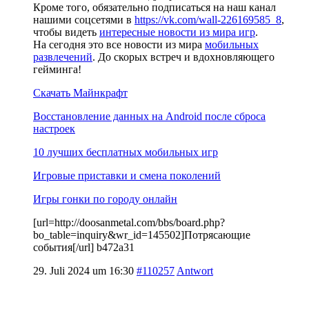
Кроме того, обязательно подписаться на наш канал
нашими соцсетями в
https://vk.com/wall-226169585_8
,
чтобы видеть
интересные новости из мира игр
.
На сегодня это все новости из мира
мобильных
развлечений
. До скорых встреч и вдохновляющего
гейминга!
Скачать Майнкрафт
Восстановление данных на Android после сброса
настроек
10 лучших бесплатных мобильных игр
Игровые приставки и смена поколений
Игры гонки по городу онлайн
[url=http://doosanmetal.com/bbs/board.php?
bo_table=inquiry&wr_id=145502]Потрясающие
события[/url] b472a31
29. Juli 2024 um 16:30
#110257
Antwort