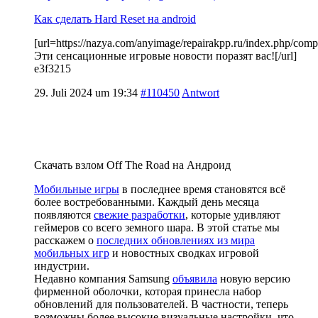
Как сделать Hard Reset на android
[url=https://nazya.com/anyimage/repairakpp.ru/index.php/comp
Эти сенсационные игровые новости поразят вас![/url]
e3f3215
29. Juli 2024 um 19:34
#110450
Antwort
Скачать взлом Off The Road на Андроид
Мобильные игры
в последнее время становятся всё
более востребованными. Каждый день месяца
появляются
свежие разработки
, которые удивляют
геймеров со всего земного шара. В этой статье мы
расскажем о
последних обновлениях из мира
мобильных игр
и новостных сводках игровой
индустрии.
Недавно компания Samsung
объявила
новую версию
фирменной оболочки, которая принесла набор
обновлений для пользователей. В частности, теперь
возможны более высокие визуальные настройки, что