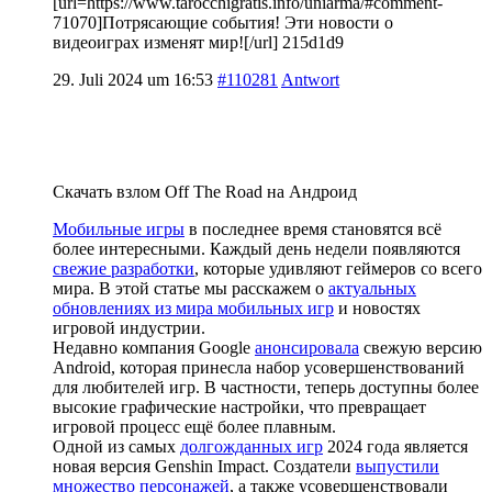
[url=https://www.tarocchigratis.info/uniarma/#comment-
71070]Потрясающие события! Эти новости о
видеоиграх изменят мир![/url] 215d1d9
29. Juli 2024 um 16:53
#110281
Antwort
Скачать взлом Off The Road на Андроид
Мобильные игры
в последнее время становятся всё
более интересными. Каждый день недели появляются
свежие разработки
, которые удивляют геймеров со всего
мира. В этой статье мы расскажем о
актуальных
обновлениях из мира мобильных игр
и новостях
игровой индустрии.
Недавно компания Google
анонсировала
свежую версию
Android, которая принесла набор усовершенствований
для любителей игр. В частности, теперь доступны более
высокие графические настройки, что превращает
игровой процесс ещё более плавным.
Одной из самых
долгожданных игр
2024 года является
новая версия Genshin Impact. Создатели
выпустили
множество персонажей
, а также усовершенствовали