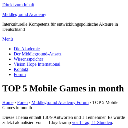
Direkt zum Inhalt
Middleground Academy
Interkulturelle Kompetenz für entwicklungspolitische Akteure in
Deutschland
Menü
Die Akademie
Der Middleground-Ansatz
Wissensspeicher
Vision Hope International
Kontakt
Forum
TOP 5 Mobile Games in month
Home
›
Foren
›
Middleground Academy Forum
›
TOP 5 Mobile
Games in month
Dieses Thema enthält 1,879 Antworten und 1 Teilnehmer. Es wurde
zuletzt aktualisiert von
Lloydcramp
vor 1 Tag, 11 Stunden
.