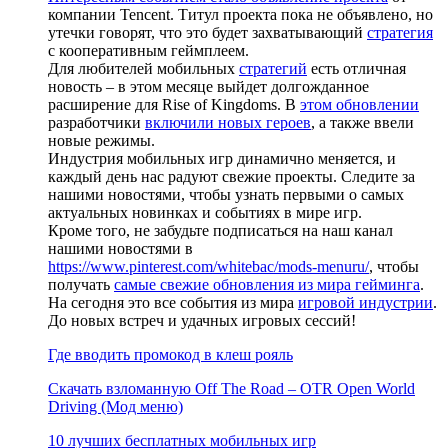
компании Tencent. Титул проекта пока не объявлено, но
утечки говорят, что это будет захватывающий
стратегия
с кооперативным геймплеем.
Для любителей мобильных
стратегий
есть отличная
новость – в этом месяце выйдет долгожданное
расширение для Rise of Kingdoms. В
этом обновлении
разработчики
включили новых героев
, а также ввели
новые режимы.
Индустрия мобильных игр динамично меняется, и
каждый день нас радуют свежие проекты. Следите за
нашими новостями, чтобы узнать первыми о самых
актуальных новинках и событиях в мире игр.
Кроме того, не забудьте подписаться на наш канал
нашими новостями в
https://www.pinterest.com/whitebac/mods-menuru/
, чтобы
получать
самые свежие обновления из мира гейминга
.
На сегодня это все события из мира
игровой индустрии
.
До новых встреч и удачных игровых сессий!
Где вводить промокод в клеш рояль
Скачать взломанную Off The Road – OTR Open World
Driving (Мод меню)
10 лучших бесплатных мобильных игр