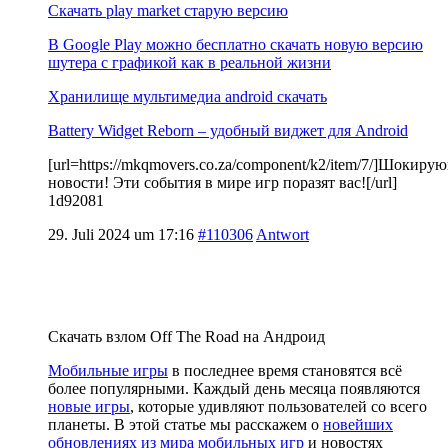
Скачать play market старую версию
В Google Play можно бесплатно скачать новую версию
шутера с графикой как в реальной жизни
Хранилище мультимедиа android скачать
Battery Widget Reborn – удобный виджет для Android
[url=https://mkqmovers.co.za/component/k2/item/7/]Шокиру
новости! Эти события в мире игр поразят вас![/url]
1d92081
29. Juli 2024 um 17:16
#110306
Antwort
Скачать взлом Off The Road на Андроид
Мобильные игры
в последнее время становятся всё
более популярными. Каждый день месяца появляются
новые игры
, которые удивляют пользователей со всего
планеты. В этой статье мы расскажем о
новейших
обновлениях из мира мобильных игр
и новостях