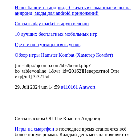
Игры башни на андроид. Скачать взломанные игры на
андроид, моды для android приложений
Скачать play market старую версию
10 лучших бесплатных мобильных игр
Где в игре туземцы взять уголь
Обзор игры Hamster Kombat (Хамстер Комбат)
[url=http://hjcomp.com/bbs/board.php?
bo_table=online_1&wr_id=20162]Невероятно! Эти
игр[/url] 3f3215d
29. Juli 2024 um 14:59
#110161
Antwort
Скачать взлом Off The Road на Андроид
Игры на смартфон
в последнее время становятся всё
более популярными. Каждый день месяца появляются