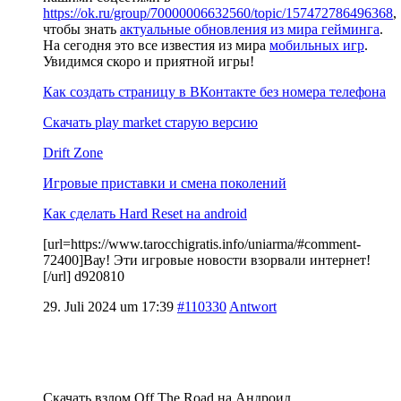
https://ok.ru/group/70000006632560/topic/157472786496368
,
чтобы знать
актуальные обновления из мира гейминга
.
На сегодня это все известия из мира
мобильных игр
.
Увидимся скоро и приятной игры!
Как создать страницу в ВКонтакте без номера телефона
Скачать play market старую версию
Drift Zone
Игровые приставки и смена поколений
Как сделать Hard Reset на android
[url=https://www.tarocchigratis.info/uniarma/#comment-
72400]Вау! Эти игровые новости взорвали интернет!
[/url] d920810
29. Juli 2024 um 17:39
#110330
Antwort
Скачать взлом Off The Road на Андроид