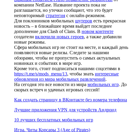
компании NetEase. Название проекта пока не
разглашается, но утечки сообщают, что это будет
неповторимый
стратегия
с онлайн-режимом.
Для поклонников мобильных
шутеров
есть прекрасная
новость – в ближайшее время выйдет последнее
дополнение для Clash of Clans. В
новом контенте
создатели
включили новых героев
, а также добавили
новые режимы.
Сфера мобильных игр не стоит на месте, и каждый день
появляются новые релизы. Следите за нашими
обзорами, чтобы не пропустить о самых актуальных
новинках и событиях в мире игр.
Кроме того, стоит подписаться нашими соцсетями в
https://t.me/s/mods_menu/13
, чтобы знать
интересные
обновления из мира мобильных развлечений
.
На сегодня это все новости из мира
мобильных игр
. До
скорых встреч и удачных игровых сессий!
Как создать страницу в ВКонтакте без номера телефона
Лучшие приложения VPN для устройств Андроид
10 лучших бесплатных мобильных игр
Игра. Читы Корсары 3 (Age of Pirates)