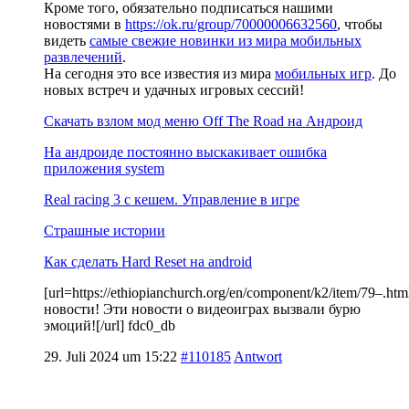
Кроме того, обязательно подписаться нашими
новостями в
https://ok.ru/group/70000006632560
, чтобы
видеть
самые свежие новинки из мира мобильных
развлечений
.
На сегодня это все известия из мира
мобильных игр
. До
новых встреч и удачных игровых сессий!
Скачать взлом мод меню Off The Road на Андроид
На андроиде постоянно выскакивает ошибка
приложения system
Real racing 3 c кешем. Управление в игре
Страшные истории
Как сделать Hard Reset на android
[url=https://ethiopianchurch.org/en/component/k2/item/79–
новости! Эти новости о видеоиграх вызвали бурю
эмоций![/url] fdc0_db
29. Juli 2024 um 15:22
#110185
Antwort