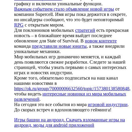
графику и включили уникальные функции.
Важным событием стало объявление новой игры
от
компании Supercell. Имя игры пока держится в секрете,
но инсайдеры сообщают, что это будет неповторимый
RPG
с открытым миром.
Для поклонников мобильных
стратегий
есть прекрасная
новость – в ближайшее время выйдет последнее
обновление для State of Survival. В
новом контенте
команда
представили новые юниты
, а также внедрили
уникальные механики.
Мир мобильных игр динамично меняется, и каждый
день появляются свежие разработки. Следите за нашей
страницей, чтобы узнать первыми о самых интересных
играх и новостях индустрии.
Кроме того, обязательно подписаться на наш канал
нашими новостями в
https://ok.ru/group/70000006632560/topic/157380138580848
,
чтобы видеть
интересные новинки из мира мобильных
развлечений
.
На сегодня это все события из мира
игровой индустрии
.
До скорых встреч и вдохновляющего гейминга!
Игры башни на андроид. Скачать взломанные игры на
андроид, моды для android приложений