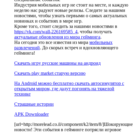
Индустрия мобильных игр не стоит на месте, и каждую
неделю нас радуют новые релизы. Следите за нашими
новостями, чтобы узнать первыми о самых актуальных
новинках и событиях в мире игр.
Кроме того, стоит следить за нашими новостями в
https://vk.com/wall-226169585_4
, чтобы получать
актуальные обновления из мира гейминга
.
На сегодня это все известия из мира
мобильных
развлечений
. До скорых встреч и вдохновляющего
гейминга!
Скачать игру русские машины на андроид
Скачать play market старую версию
На Android можно бесплатно скачать автосимулятор с
открытым миром, где дадут погонять на тяжелой
технике
Страшные истории
APK Downloader
[url=http://morelead.co.il/component/k2/item/8/]Шокирующие
новости! Эти события в гейминге потрясли игровое