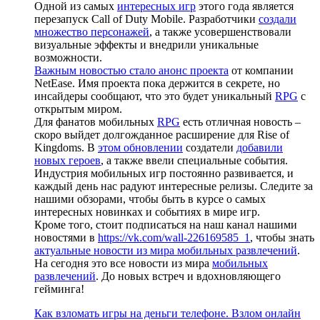
Одной из самых
интересных игр
этого года является
перезапуск Call of Duty Mobile. Разработчики
создали
множество персонажей
, а также усовершенствовали
визуальные эффекты и внедрили уникальные
возможности.
Важным новостью стало анонс проекта
от компании
NetEase. Имя проекта пока держится в секрете, но
инсайдеры сообщают, что это будет уникальный
RPG
с
открытым миром.
Для фанатов мобильных
RPG
есть отличная новость –
скоро выйдет долгожданное расширение для Rise of
Kingdoms. В
этом обновлении
создатели
добавили
новых героев
, а также ввели специальные события.
Индустрия мобильных игр постоянно развивается, и
каждый день нас радуют интересные релизы. Следите за
нашими обзорами, чтобы быть в курсе о самых
интересных новинках и событиях в мире игр.
Кроме того, стоит подписаться на наш канал нашими
новостями в
https://vk.com/wall-226169585_1
, чтобы знать
актуальные новости из мира мобильных развлечений
.
На сегодня это все новости из мира
мобильных
развлечений
. До новых встреч и вдохновляющего
гейминга!
Как взломать игры на деньги телефоне. Взлом онлайн