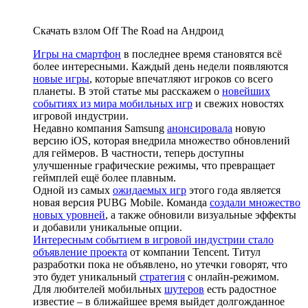
Скачать взлом Off The Road на Андроид
Игры на смартфон
в последнее время становятся всё
более интересными. Каждый день недели появляются
новые игры
, которые впечатляют игроков со всего
планеты. В этой статье мы расскажем о
новейших
событиях из мира мобильных игр
и свежих новостях
игровой индустрии.
Недавно компания Samsung
анонсировала
новую
версию iOS, которая внедрила множество обновлений
для геймеров. В частности, теперь доступны
улучшенные графические режимы, что превращает
геймплей ещё более плавным.
Одной из самых
ожидаемых игр
этого года является
новая версия PUBG Mobile. Команда
создали множество
новых уровней
, а также обновили визуальные эффекты
и добавили уникальные опции.
Интересным событием в игровой индустрии стало
объявление проекта
от компании Tencent. Титул
разработки пока не объявлено, но утечки говорят, что
это будет уникальный
стратегия
с онлайн-режимом.
Для любителей мобильных
шутеров
есть радостное
известие – в ближайшее время выйдет долгожданное