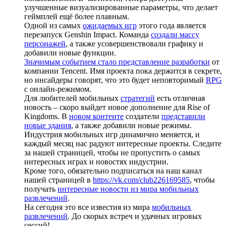
улучшенные визуализированные параметры, что делает
геймплей ещё более плавным.
Одной из самых
ожидаемых игр
этого года является
перезапуск Genshin Impact. Команда
создали массу
персонажей
, а также усовершенствовали графику и
добавили новые функции.
Значимым событием стало представление разработки
от
компании Tencent. Имя проекта пока держится в секрете,
но инсайдеры говорят, что это будет неповторимый
RPG
с онлайн-режимом.
Для любителей мобильных
стратегий
есть отличная
новость – скоро выйдет новое дополнение для Rise of
Kingdoms. В
новом контенте
создатели
представили
новые здания
, а также добавили новые режимы.
Индустрия мобильных игр динамично меняется, и
каждый месяц нас радуют интересные проекты. Следите
за нашей страницей, чтобы не пропустить о самых
интересных играх и новостях индустрии.
Кроме того, обязательно подписаться на наш канал
нашей страницей в
https://vk.com/club226169585
, чтобы
получать
интересные новости из мира мобильных
развлечений
.
На сегодня это все известия из мира
мобильных
развлечений
. До скорых встреч и удачных игровых
сессий!