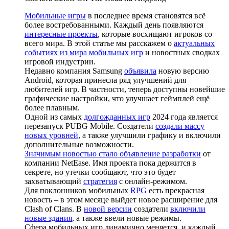
Мобильные игры
в последнее время становятся всё
более востребованными. Каждый день появляются
интересные проекты
, которые восхищают игроков со
всего мира. В этой статье мы расскажем о
актуальных
событиях из мира мобильных игр
и новостных сводках
игровой индустрии.
Недавно компания Samsung
объявила
новую версию
Android, которая принесла ряд улучшений для
любителей игр. В частности, теперь доступны новейшие
графические настройки, что улучшает геймплей ещё
более плавным.
Одной из самых
долгожданных игр
2024 года является
перезапуск PUBG Mobile. Создатели
создали массу
новых уровней
, а также улучшили графику и включили
дополнительные возможности.
Значимым новостью стало объявление разработки
от
компании NetEase. Имя проекта пока держится в
секрете, но утечки сообщают, что это будет
захватывающий
стратегия
с онлайн-режимом.
Для поклонников мобильных
RPG
есть прекрасная
новость – в этом месяце выйдет новое расширение для
Clash of Clans. В
новой версии
создатели
включили
новые здания
, а также ввели новые режимы.
Сфера мобильных игр динамично меняется, и каждый