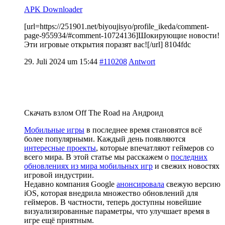
APK Downloader
[url=https://251901.net/biyoujisyo/profile_ikeda/comment-
page-955934/#comment-10724136]Шокирующие новости!
Эти игровые открытия поразят вас![/url] 8104fdc
29. Juli 2024 um 15:44
#110208
Antwort
Скачать взлом Off The Road на Андроид
Мобильные игры
в последнее время становятся всё
более популярными. Каждый день появляются
интересные проекты
, которые впечатляют геймеров со
всего мира. В этой статье мы расскажем о
последних
обновлениях из мира мобильных игр
и свежих новостях
игровой индустрии.
Недавно компания Google
анонсировала
свежую версию
iOS, которая внедрила множество обновлений для
геймеров. В частности, теперь доступны новейшие
визуализированные параметры, что улучшает время в
игре ещё приятным.