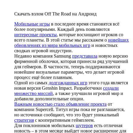
Скачать взлом Off The Road на Андроид
Мобильные игры
в последнее время становятся всё
более популярными. Каждый день появляются
интересные проекты
, которые восхищают игроков со
всего планеты. В этой статье мы расскажем о
новейших
обновлениях из мира мобильных игр
и новостных
сводках игровой индустрии.
Недавно компания Samsung
представила
новую версию
фирменной оболочки, которая принесла ряд улучшений
для геймеров. В частности, теперь поддерживаются
новейшие визуальные параметры, что делает игровой
процесс ещё более плавным.
Одной из самых
долгожданных игр
этого года является
новая версия Genshin Impact. Разработчики
создали
множество миссий
, а также улучшили игровой мир и
добавили дополнительные опции.
Важным новостью стало объявление проекта
от
компании Supercell. Титул игры пока не разглашается,
но источники сообщают, что это будет уникальный
стратегия
с кооперативным геймплеем.
Для поклонников мобильных
шутеров
есть отличная
новость – в этом месяце выйдет новое расширение для