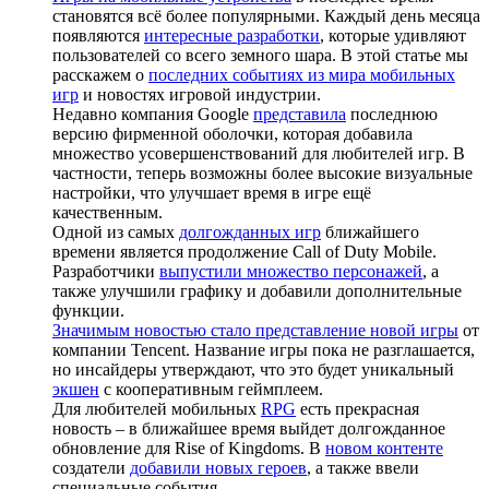
становятся всё более популярными. Каждый день месяца
появляются
интересные разработки
, которые удивляют
пользователей со всего земного шара. В этой статье мы
расскажем о
последних событиях из мира мобильных
игр
и новостях игровой индустрии.
Недавно компания Google
представила
последнюю
версию фирменной оболочки, которая добавила
множество усовершенствований для любителей игр. В
частности, теперь возможны более высокие визуальные
настройки, что улучшает время в игре ещё
качественным.
Одной из самых
долгожданных игр
ближайшего
времени является продолжение Call of Duty Mobile.
Разработчики
выпустили множество персонажей
, а
также улучшили графику и добавили дополнительные
функции.
Значимым новостью стало представление новой игры
от
компании Tencent. Название игры пока не разглашается,
но инсайдеры утверждают, что это будет уникальный
экшен
с кооперативным геймплеем.
Для любителей мобильных
RPG
есть прекрасная
новость – в ближайшее время выйдет долгожданное
обновление для Rise of Kingdoms. В
новом контенте
создатели
добавили новых героев
, а также ввели
специальные события.