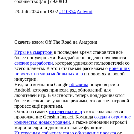
сообщество![/url] d920810
29. Juli 2024 um 18:02
#110354
Antwort
Скачать взлом Off The Road на Андроид
Игры на смартфон
в последнее время становятся всё
более популярными. Каждый день недели появляются
свежие разработки
, которые удивляют пользователей со
всего планеты. В этой статье мы расскажем о
новейших
новостях из мира мобильных игр
и новостях игровой
индустрии.
Недавно компания Google
объявила
новую версию
Android, которая принесла ряд обновлений для
любителей игр. В частности, теперь поддерживаются
более высокие визуальные режимы, что делает игровой
процесс ещё приятным.
Одной из самых
интересных игр
этого года является
продолжение Genshin Impact. Команда
создали огромное
количество новых уровней
, а также обновили игровой
мир и внедрили дополнительные функции.
Интересным событием стало объявление проекта
от