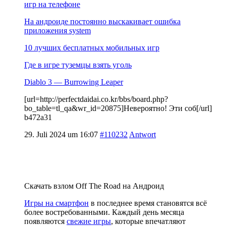
игр на телефоне
На андроиде постоянно выскакивает ошибка
приложения system
10 лучших бесплатных мобильных игр
Где в игре туземцы взять уголь
Diablo 3 — Burrowing Leaper
[url=http://perfectdaidai.co.kr/bbs/board.php?
bo_table=tl_qa&wr_id=20875]Невероятно! Эти соб[/url]
b472a31
29. Juli 2024 um 16:07
#110232
Antwort
Скачать взлом Off The Road на Андроид
Игры на смартфон
в последнее время становятся всё
более востребованными. Каждый день месяца
появляются
свежие игры
, которые впечатляют