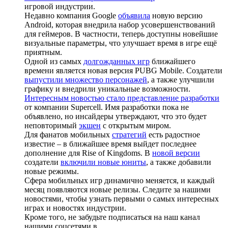
игровой индустрии.
Недавно компания Google
объявила
новую версию
Android, которая внедрила набор усовершенствований
для геймеров. В частности, теперь доступны новейшие
визуальные параметры, что улучшает время в игре ещё
приятным.
Одной из самых
долгожданных игр
ближайшего
времени является новая версия PUBG Mobile. Создатели
выпустили множество персонажей
, а также улучшили
графику и внедрили уникальные возможности.
Интересным новостью стало представление разработки
от компании Supercell. Имя разработки пока не
объявлено, но инсайдеры утверждают, что это будет
неповторимый
экшен
с открытым миром.
Для фанатов мобильных
стратегий
есть радостное
известие – в ближайшее время выйдет последнее
дополнение для Rise of Kingdoms. В
новой версии
создатели
включили новые юниты
, а также добавили
новые режимы.
Сфера мобильных игр динамично меняется, и каждый
месяц появляются новые релизы. Следите за нашими
новостями, чтобы узнать первыми о самых интересных
играх и новостях индустрии.
Кроме того, не забудьте подписаться на наш канал
нашими соцсетями в