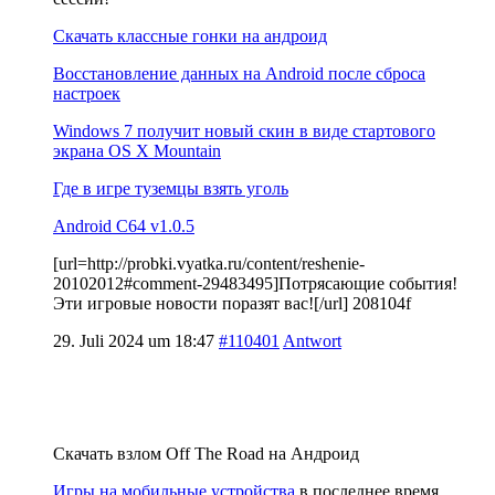
Скачать классные гонки на андроид
Восстановление данных на Android после сброса
настроек
Windows 7 получит новый скин в виде стартового
экрана OS X Mountain
Где в игре туземцы взять уголь
Android C64 v1.0.5
[url=http://probki.vyatka.ru/content/reshenie-
20102012#comment-29483495]Потрясающие события!
Эти игровые новости поразят вас![/url] 208104f
29. Juli 2024 um 18:47
#110401
Antwort
Скачать взлом Off The Road на Андроид
Игры на мобильные устройства
в последнее время