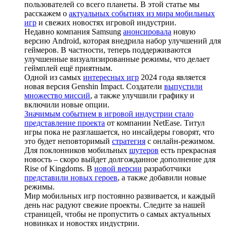
пользователей со всего планеты. В этой статье мы
расскажем о
актуальных событиях из мира мобильных
игр
и свежих новостях игровой индустрии.
Недавно компания Samsung
анонсировала
новую
версию Android, которая внедрила набор улучшений для
геймеров. В частности, теперь поддерживаются
улучшенные визуализированные режимы, что делает
геймплей ещё приятным.
Одной из самых
интересных игр
2024 года является
новая версия Genshin Impact. Создатели
выпустили
множество миссий
, а также улучшили графику и
включили новые опции.
Значимым событием в игровой индустрии стало
представление проекта
от компании NetEase. Титул
игры пока не разглашается, но инсайдеры говорят, что
это будет неповторимый
стратегия
с онлайн-режимом.
Для поклонников мобильных
шутеров
есть прекрасная
новость – скоро выйдет долгожданное дополнение для
Rise of Kingdoms. В
новой версии
разработчики
представили новых героев
, а также добавили новые
режимы.
Мир мобильных игр постоянно развивается, и каждый
день нас радуют свежие проекты. Следите за нашей
страницей, чтобы не пропустить о самых актуальных
новинках и новостях индустрии.