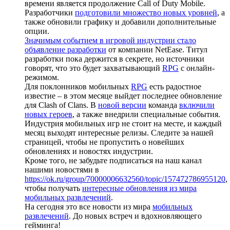
времени является продолжение Call of Duty Mobile.
Разработчики
подготовили множество новых уровней
, а
также обновили графику и добавили дополнительные
опции.
Значимым событием в игровой индустрии стало
объявление разработки
от компании NetEase. Титул
разработки пока держится в секрете, но источники
говорят, что это будет захватывающий
RPG
с онлайн-
режимом.
Для поклонников мобильных
RPG
есть радостное
известие – в этом месяце выйдет последнее обновление
для Clash of Clans. В
новой версии
команда
включили
новых героев
, а также внедрили специальные события.
Индустрия мобильных игр не стоит на месте, и каждый
месяц выходят интересные релизы. Следите за нашей
страницей, чтобы не пропустить о новейших
обновлениях и новостях индустрии.
Кроме того, не забудьте подписаться на наш канал
нашими новостями в
https://ok.ru/group/70000006632560/topic/157472786955120
,
чтобы получать
интересные обновления из мира
мобильных развлечений
.
На сегодня это все новости из мира
мобильных
развлечений
. До новых встреч и вдохновляющего
гейминга!