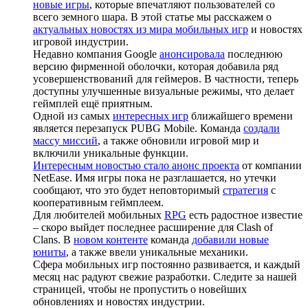
новые игры
, которые впечатляют пользователей со
всего земного шара. В этой статье мы расскажем о
актуальных новостях из мира мобильных игр
и новостях
игровой индустрии.
Недавно компания Google
анонсировала
последнюю
версию фирменной оболочки, которая добавила ряд
усовершенствований для геймеров. В частности, теперь
доступны улучшенные визуальные режимы, что делает
геймплей ещё приятным.
Одной из самых
интересных игр
ближайшего времени
является перезапуск PUBG Mobile. Команда
создали
массу миссий
, а также обновили игровой мир и
включили уникальные функции.
Интересным новостью стало анонс проекта
от компании
NetEase. Имя игры пока не разглашается, но утечки
сообщают, что это будет неповторимый
стратегия
с
кооперативным геймплеем.
Для любителей мобильных
RPG
есть радостное известие
– скоро выйдет последнее расширение для Clash of
Clans. В
новом контенте
команда
добавили новые
юниты
, а также ввели уникальные механики.
Сфера мобильных игр постоянно развивается, и каждый
месяц нас радуют свежие разработки. Следите за нашей
страницей, чтобы не пропустить о новейших
обновлениях и новостях индустрии.