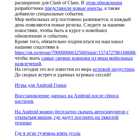
расширение для Clash of Clans. В
этом обновлении
разработчики
представили новые юниты
, а также
добавили специальные события.
Мир мобильных игр постоянно развивается, и каждый
день появляются новые релизы. Следите за нашими
новостями, чтобы быть в курсе о новейших
обновлениях и событиях.
Кроме того, обязательно подписаться на наш канал
нашими соцсетями в
https://ok.ru/group/70000006632560/topic/157472786168688
,
чтобы знать
самые свежие новинки из мира мобильных
развлечений
.
На сегодня это все известия из мира
игровой индустрии
.
До скорых встреч и удачных игровых сессий!
Игры для Android Гонки
Восстановление данных на Android после сброса
настроек
На Android можно бесплатно скачать автосимулятор с
открытым миром, где дадут погонять на тяжелой
технике
Где в игре туземцы взять уголь