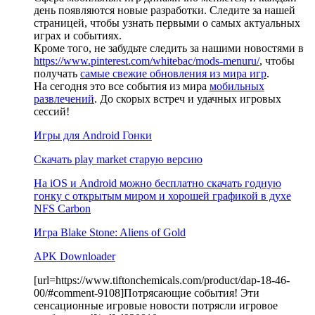
день появляются новые разработки. Следите за нашей
страницей, чтобы узнать первыми о самых актуальных
играх и событиях.
Кроме того, не забудьте следить за нашими новостями в
https://www.pinterest.com/whitebac/mods-menuru/
, чтобы
получать
самые свежие обновления из мира игр
.
На сегодня это все события из мира
мобильных
развлечений
. До скорых встреч и удачных игровых
сессий!
Игры для Android Гонки
Скачать play market старую версию
На iOS и Android можно бесплатно скачать годную
гонку с открытым миром и хорошей графикой в духе
NFS Carbon
Игра Blake Stone: Aliens of Gold
APK Downloader
[url=https://www.tiftonchemicals.com/product/dap-18-46-
00/#comment-9108]Потрясающие события! Эти
сенсационные игровые новости потрясли игровое