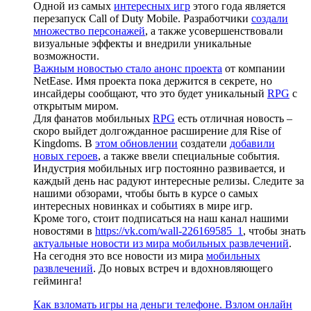
Одной из самых
интересных игр
этого года является
перезапуск Call of Duty Mobile. Разработчики
создали
множество персонажей
, а также усовершенствовали
визуальные эффекты и внедрили уникальные
возможности.
Важным новостью стало анонс проекта
от компании
NetEase. Имя проекта пока держится в секрете, но
инсайдеры сообщают, что это будет уникальный
RPG
с
открытым миром.
Для фанатов мобильных
RPG
есть отличная новость –
скоро выйдет долгожданное расширение для Rise of
Kingdoms. В
этом обновлении
создатели
добавили
новых героев
, а также ввели специальные события.
Индустрия мобильных игр постоянно развивается, и
каждый день нас радуют интересные релизы. Следите за
нашими обзорами, чтобы быть в курсе о самых
интересных новинках и событиях в мире игр.
Кроме того, стоит подписаться на наш канал нашими
новостями в
https://vk.com/wall-226169585_1
, чтобы знать
актуальные новости из мира мобильных развлечений
.
На сегодня это все новости из мира
мобильных
развлечений
. До новых встреч и вдохновляющего
гейминга!
Как взломать игры на деньги телефоне. Взлом онлайн