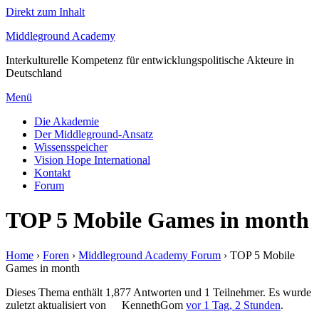
Direkt zum Inhalt
Middleground Academy
Interkulturelle Kompetenz für entwicklungspolitische Akteure in
Deutschland
Menü
Die Akademie
Der Middleground-Ansatz
Wissensspeicher
Vision Hope International
Kontakt
Forum
TOP 5 Mobile Games in month
Home
›
Foren
›
Middleground Academy Forum
›
TOP 5 Mobile
Games in month
Dieses Thema enthält 1,877 Antworten und 1 Teilnehmer. Es wurde
zuletzt aktualisiert von
KennethGom
vor 1 Tag, 2 Stunden
.