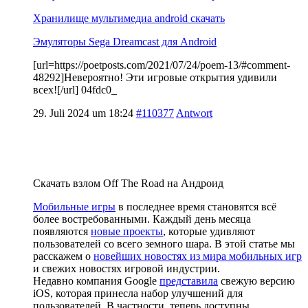
Хранилище мультимедиа android скачать
Эмуляторы Sega Dreamcast для Android
[url=https://poetposts.com/2021/07/24/poem-13/#comment-
48292]Невероятно! Эти игровые открытия удивили
всех![/url] 04fdc0_
29. Juli 2024 um 18:24
#110377
Antwort
Скачать взлом Off The Road на Андроид
Мобильные игры
в последнее время становятся всё
более востребованными. Каждый день месяца
появляются
новые проекты
, которые удивляют
пользователей со всего земного шара. В этой статье мы
расскажем о
новейших новостях из мира мобильных игр
и свежих новостях игровой индустрии.
Недавно компания Google
представила
свежую версию
iOS, которая принесла набор улучшений для
пользователей. В частности, теперь доступны