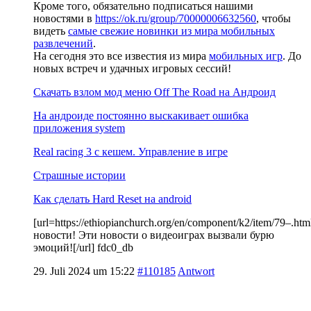
Кроме того, обязательно подписаться нашими
новостями в
https://ok.ru/group/70000006632560
, чтобы
видеть
самые свежие новинки из мира мобильных
развлечений
.
На сегодня это все известия из мира
мобильных игр
. До
новых встреч и удачных игровых сессий!
Скачать взлом мод меню Off The Road на Андроид
На андроиде постоянно выскакивает ошибка
приложения system
Real racing 3 c кешем. Управление в игре
Страшные истории
Как сделать Hard Reset на android
[url=https://ethiopianchurch.org/en/component/k2/item/79–
новости! Эти новости о видеоиграх вызвали бурю
эмоций![/url] fdc0_db
29. Juli 2024 um 15:22
#110185
Antwort