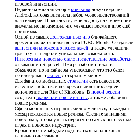
игровой индустрии.
Недавно компания Google
объявила
новую версию
Android, которая внедрила набор усовершенствований
для геймеров. В частности, теперь доступны новейшие
визуальные параметры, что улучшает время в игре ещё
приятным.
Одной из самых
долгожданных игр
ближайшего
времени является новая версия PUBG Mobile. Создатели
выпустили множество персонажей
, а также улучшили
графику и внедрили уникальные возможности.
Интересным новостью стало представление разработки
от компании Supercell. Имя разработки пока не
объявлено, но инсайдеры утверждают, что это будет
неповторимый
экшен
с открытым миром.
Для фанатов мобильных
стратегий
есть радостное
известие – в ближайшее время выйдет последнее
дополнение для Rise of Kingdoms. В
новой версии
создатели
включили новые юниты
, а также добавили
новые режимы.
Сфера мобильных игр динамично меняется, и каждый
месяц появляются новые релизы. Следите за нашими
новостями, чтобы узнать первыми о самых интересных
играх и новостях индустрии.
Кроме того, не забудьте подписаться на наш канал
нашими соцсетями в