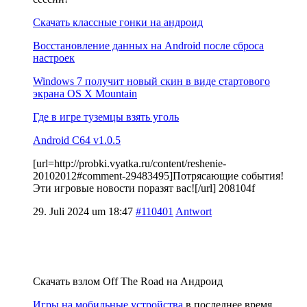
Скачать классные гонки на андроид
Восстановление данных на Android после сброса
настроек
Windows 7 получит новый скин в виде стартового
экрана OS X Mountain
Где в игре туземцы взять уголь
Android C64 v1.0.5
[url=http://probki.vyatka.ru/content/reshenie-
20102012#comment-29483495]Потрясающие события!
Эти игровые новости поразят вас![/url] 208104f
29. Juli 2024 um 18:47
#110401
Antwort
Скачать взлом Off The Road на Андроид
Игры на мобильные устройства
в последнее время