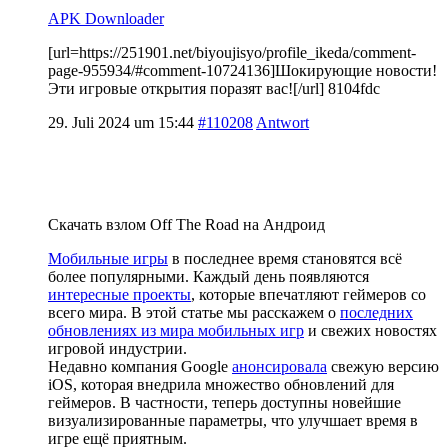
APK Downloader
[url=https://251901.net/biyoujisyo/profile_ikeda/comment-
page-955934/#comment-10724136]Шокирующие новости!
Эти игровые открытия поразят вас![/url] 8104fdc
29. Juli 2024 um 15:44
#110208
Antwort
Скачать взлом Off The Road на Андроид
Мобильные игры
в последнее время становятся всё
более популярными. Каждый день появляются
интересные проекты
, которые впечатляют геймеров со
всего мира. В этой статье мы расскажем о
последних
обновлениях из мира мобильных игр
и свежих новостях
игровой индустрии.
Недавно компания Google
анонсировала
свежую версию
iOS, которая внедрила множество обновлений для
геймеров. В частности, теперь доступны новейшие
визуализированные параметры, что улучшает время в
игре ещё приятным.