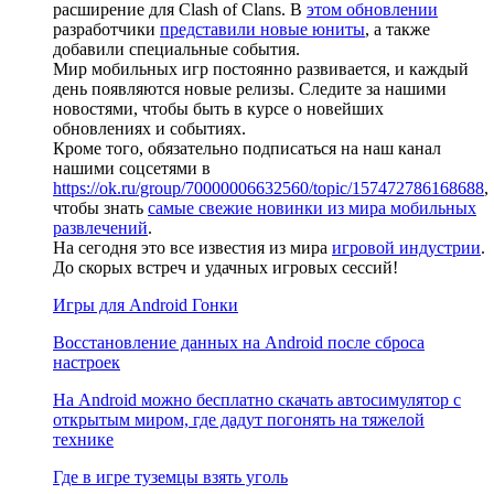
расширение для Clash of Clans. В
этом обновлении
разработчики
представили новые юниты
, а также
добавили специальные события.
Мир мобильных игр постоянно развивается, и каждый
день появляются новые релизы. Следите за нашими
новостями, чтобы быть в курсе о новейших
обновлениях и событиях.
Кроме того, обязательно подписаться на наш канал
нашими соцсетями в
https://ok.ru/group/70000006632560/topic/157472786168688
,
чтобы знать
самые свежие новинки из мира мобильных
развлечений
.
На сегодня это все известия из мира
игровой индустрии
.
До скорых встреч и удачных игровых сессий!
Игры для Android Гонки
Восстановление данных на Android после сброса
настроек
На Android можно бесплатно скачать автосимулятор с
открытым миром, где дадут погонять на тяжелой
технике
Где в игре туземцы взять уголь