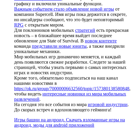
графику и включили уникальные функции.
Важным событием стало объявление новой игры
от
компании Supercell. Имя игры пока держится в секрете,
но инсайдеры сообщают, что это будет неповторимый
RPG
с открытым миром.
Для поклонников мобильных
стратегий
есть прекрасная
новость – в ближайшее время выйдет последнее
обновление для State of Survival. В
новом контенте
команда
представили новые юниты
, а также внедрили
уникальные механики.
Мир мобильных игр динамично меняется, и каждый
день появляются свежие разработки. Следите за нашей
страницей, чтобы узнать первыми о самых интересных
играх и новостях индустрии.
Кроме того, обязательно подписаться на наш канал
нашими новостями в
https://ok.ru/group/70000006632560/topic/157380138580848
,
чтобы видеть
интересные новинки из мира мобильных
развлечений
.
На сегодня это все события из мира
игровой индустрии
.
До скорых встреч и вдохновляющего гейминга!
Игры башни на андроид. Скачать взломанные игры на
андроид, моды для android приложений