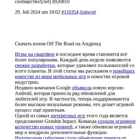
сообщество![/url] d920810
29. Juli 2024 um 18:02
#110354
Antwort
Скачать взлом Off The Road на Андроид
Игры на смартфон
в последнее время становятся всё
более популярными. Каждый день недели появляются
свежие разработки
, которые удивляют пользователей со
всего планеты. В этой статье мы расскажем о
новейших
новостях из мира мобильных игр
и новостях игровой
индустрии.
Недавно компания Google
объявила
новую версию
Android, которая принесла ряд обновлений для
любителей игр. В частности, теперь поддерживаются
более высокие визуальные режимы, что делает игровой
процесс ещё приятным.
Одной из самых
интересных игр
этого года является
продолжение Genshin Impact. Команда
создали огромное
количество новых уровней
, а также обновили игровой
мир и внедрили дополнительные функции.
Интересным событием стало объявление проекта
от