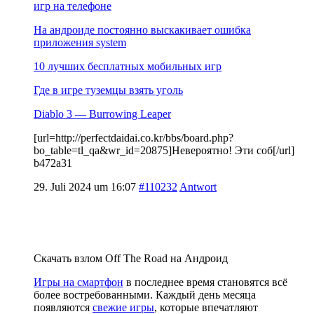
игр на телефоне
На андроиде постоянно выскакивает ошибка
приложения system
10 лучших бесплатных мобильных игр
Где в игре туземцы взять уголь
Diablo 3 — Burrowing Leaper
[url=http://perfectdaidai.co.kr/bbs/board.php?
bo_table=tl_qa&wr_id=20875]Невероятно! Эти соб[/url]
b472a31
29. Juli 2024 um 16:07
#110232
Antwort
Скачать взлом Off The Road на Андроид
Игры на смартфон
в последнее время становятся всё
более востребованными. Каждый день месяца
появляются
свежие игры
, которые впечатляют