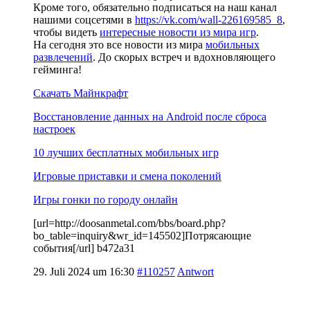
Кроме того, обязательно подписаться на наш канал
нашими соцсетями в
https://vk.com/wall-226169585_8
,
чтобы видеть
интересные новости из мира игр
.
На сегодня это все новости из мира
мобильных
развлечений
. До скорых встреч и вдохновляющего
гейминга!
Скачать Майнкрафт
Восстановление данных на Android после сброса
настроек
10 лучших бесплатных мобильных игр
Игровые приставки и смена поколений
Игры гонки по городу онлайн
[url=http://doosanmetal.com/bbs/board.php?
bo_table=inquiry&wr_id=145502]Потрясающие
события[/url] b472a31
29. Juli 2024 um 16:30
#110257
Antwort