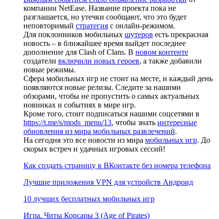
компании NetEase. Название проекта пока не
разглашается, но утечки сообщают, что это будет
неповторимый
стратегия
с онлайн-режимом.
Для поклонников мобильных
шутеров
есть прекрасная
новость – в ближайшее время выйдет последнее
дополнение для Clash of Clans. В
новом контенте
создатели
включили новых героев
, а также добавили
новые режимы.
Сфера мобильных игр не стоит на месте, и каждый день
появляются новые релизы. Следите за нашими
обзорами, чтобы не пропустить о самых актуальных
новинках и событиях в мире игр.
Кроме того, стоит подписаться нашими соцсетями в
https://t.me/s/mods_menu/13
, чтобы знать
интересные
обновления из мира мобильных развлечений
.
На сегодня это все новости из мира
мобильных игр
. До
скорых встреч и удачных игровых сессий!
Как создать страницу в ВКонтакте без номера телефона
Лучшие приложения VPN для устройств Андроид
10 лучших бесплатных мобильных игр
Игра. Читы Корсары 3 (Age of Pirates)