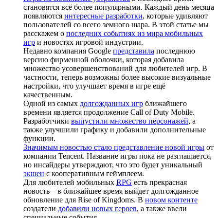
становятся всё более популярными. Каждый день месяца
появляются
интересные разработки
, которые удивляют
пользователей со всего земного шара. В этой статье мы
расскажем о
последних событиях из мира мобильных
игр
и новостях игровой индустрии.
Недавно компания Google
представила
последнюю
версию фирменной оболочки, которая добавила
множество усовершенствований для любителей игр. В
частности, теперь возможны более высокие визуальные
настройки, что улучшает время в игре ещё
качественным.
Одной из самых
долгожданных игр
ближайшего
времени является продолжение Call of Duty Mobile.
Разработчики
выпустили множество персонажей
, а
также улучшили графику и добавили дополнительные
функции.
Значимым новостью стало представление новой игры
от
компании Tencent. Название игры пока не разглашается,
но инсайдеры утверждают, что это будет уникальный
экшен
с кооперативным геймплеем.
Для любителей мобильных
RPG
есть прекрасная
новость – в ближайшее время выйдет долгожданное
обновление для Rise of Kingdoms. В
новом контенте
создатели
добавили новых героев
, а также ввели
специальные события.