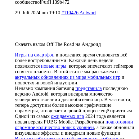
сообщество![/url] 139b472
29. Juli 2024 um 19:10
#110426
Antwort
Скачать взлом Off The Road на Андроид
Игры на смартфон
в последнее время становятся всё
более востребованными. Каждый день недели
появляются
новые игры
, которые впечатляют геймеров
со всего планеты. В этой статье мы расскажем о
актуальных обновлениях из мира мобильных игр
и
новостях игровой индустрии.
Недавно компания Samsung
представила
последнюю
версию Android, которая внедрила множество
усовершенствований для любителей игр. В частности,
теперь доступны более высокие графические
параметры, что делает игровой процесс ещё приятным.
Одной из самых
ожидаемых игр
2024 года является
новая версия PUBG Mobile. Разработчики
подготовили
огромное количество новых уровней
, а также обновили
визуальные эффекты и внедрили новые функции.
Важным событием стало объявление разработки
от