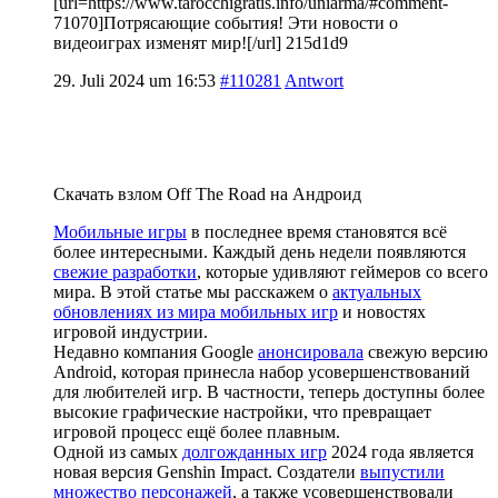
[url=https://www.tarocchigratis.info/uniarma/#comment-
71070]Потрясающие события! Эти новости о
видеоиграх изменят мир![/url] 215d1d9
29. Juli 2024 um 16:53
#110281
Antwort
Скачать взлом Off The Road на Андроид
Мобильные игры
в последнее время становятся всё
более интересными. Каждый день недели появляются
свежие разработки
, которые удивляют геймеров со всего
мира. В этой статье мы расскажем о
актуальных
обновлениях из мира мобильных игр
и новостях
игровой индустрии.
Недавно компания Google
анонсировала
свежую версию
Android, которая принесла набор усовершенствований
для любителей игр. В частности, теперь доступны более
высокие графические настройки, что превращает
игровой процесс ещё более плавным.
Одной из самых
долгожданных игр
2024 года является
новая версия Genshin Impact. Создатели
выпустили
множество персонажей
, а также усовершенствовали