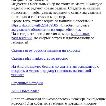
Индустрия мобильных игр не стоит на месте, и каждую
неделю нас радуют новые релизы. Следите за нашими
новостями, чтобы узнать первыми о самых актуальных
новинках и событиях в мире игр.
Кроме того, стоит следить за нашими новостями в
https://vk.com/wall-226169585_4
, чтобы получать
актуальные обновления из мира гейминга
.
На сегодня это все известия из мира
мобильных
развлечений
. До скорых встреч и вдохновляющего
гейминга!
Скачать игру русские машины на андроид
Скачать play market старую версию
На Android можно бесплатно скачать автосимулятор с
открытым миром, где дадут погонять на тяжелой
технике
Страшные истории
APK Downloader
[url=http://morelead.co.il/component/k2/item/8/]Шокирующие
новости! Эти события в гейминге потрясли игровое