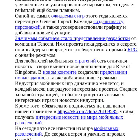
улучшенные визуализированные параметры, что делает
геймплей ещё более плавным.
Одной из самых
ожидаемых игр
этого года является
перезапуск Genshin Impact. Команда
создали массу
персонажей
, а также усовершенствовали графику и
добавили новые функции.
Значимым событием стало представление разработки
от
компании Tencent. Имя проекта пока держится в секрете,
но инсайдеры говорят, что это будет неповторимый
RPG
с онлайн-режимом.
Для любителей мобильных
стратегий
есть отличная
новость – скоро выйдет новое дополнение для Rise of
Kingdoms. В
новом контенте
создатели
представили
новые здания
, а также добавили новые режимы.
Индустрия мобильных игр динамично меняется, и
каждый месяц нас радуют интересные проекты. Следите
за нашей страницей, чтобы не пропустить о самых
интересных играх и новостях индустрии.
Кроме того, обязательно подписаться на наш канал
нашей страницей в
https://vk.com/club226169585
, чтобы
получать
интересные новости из мира мобильных
развлечений
.
На сегодня это все известия из мира
мобильных
развлечений
. До скорых встреч и удачных игровых
сессий!