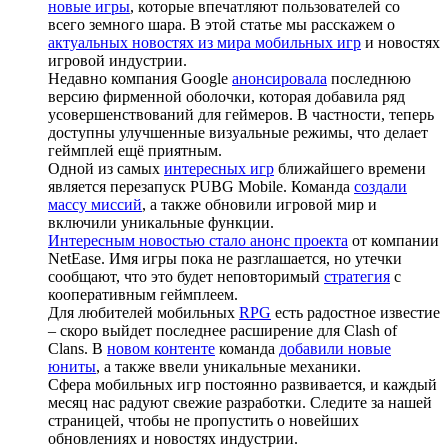
новые игры
, которые впечатляют пользователей со
всего земного шара. В этой статье мы расскажем о
актуальных новостях из мира мобильных игр
и новостях
игровой индустрии.
Недавно компания Google
анонсировала
последнюю
версию фирменной оболочки, которая добавила ряд
усовершенствований для геймеров. В частности, теперь
доступны улучшенные визуальные режимы, что делает
геймплей ещё приятным.
Одной из самых
интересных игр
ближайшего времени
является перезапуск PUBG Mobile. Команда
создали
массу миссий
, а также обновили игровой мир и
включили уникальные функции.
Интересным новостью стало анонс проекта
от компании
NetEase. Имя игры пока не разглашается, но утечки
сообщают, что это будет неповторимый
стратегия
с
кооперативным геймплеем.
Для любителей мобильных
RPG
есть радостное известие
– скоро выйдет последнее расширение для Clash of
Clans. В
новом контенте
команда
добавили новые
юниты
, а также ввели уникальные механики.
Сфера мобильных игр постоянно развивается, и каждый
месяц нас радуют свежие разработки. Следите за нашей
страницей, чтобы не пропустить о новейших
обновлениях и новостях индустрии.