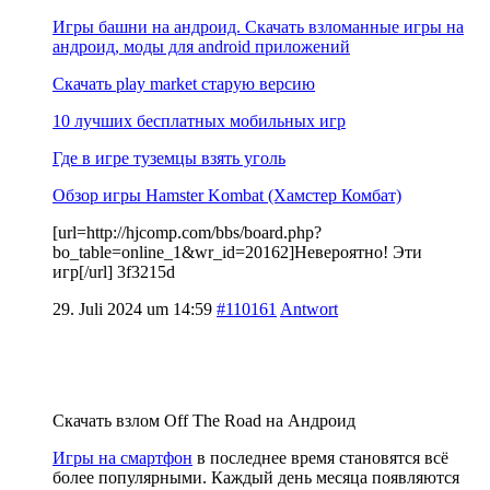
Игры башни на андроид. Скачать взломанные игры на
андроид, моды для android приложений
Скачать play market старую версию
10 лучших бесплатных мобильных игр
Где в игре туземцы взять уголь
Обзор игры Hamster Kombat (Хамстер Комбат)
[url=http://hjcomp.com/bbs/board.php?
bo_table=online_1&wr_id=20162]Невероятно! Эти
игр[/url] 3f3215d
29. Juli 2024 um 14:59
#110161
Antwort
Скачать взлом Off The Road на Андроид
Игры на смартфон
в последнее время становятся всё
более популярными. Каждый день месяца появляются