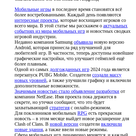
Мобильные игры
в последнее время становятся всё
более востребованными. Каждый день появляются
интересные проекты
, которые восхищают игроков со
всего мира. В этой статье мы расскажем о
актуальных
событиях из мира мобильных игр
и новостных сводках
игровой индустрии.
Недавно компания Samsung
объявила
новую версию
Android, которая принесла ряд улучшений для
любителей игр. В частности, теперь доступны новейшие
графические настройки, что улучшает геймплей ещё
более плавным.
Одной из самых
долгожданных игр
2024 года является
перезапуск PUBG Mobile. Создатели
создали массу
новых уровней
, а также улучшили графику и включили
дополнительные возможности.
Значимым новостью стало объявление разработки
от
компании NetEase. Имя проекта пока держится в
секрете, но утечки сообщают, что это будет
захватывающий
стратегия
с онлайн-режимом.
Для поклонников мобильных
RPG
есть прекрасная
новость – в этом месяце выйдет новое расширение для
Clash of Clans. В
новой версии
создатели
включили
новые здания
, а также ввели новые режимы.
Сфера мобильных игр динамично меняется, и каждый