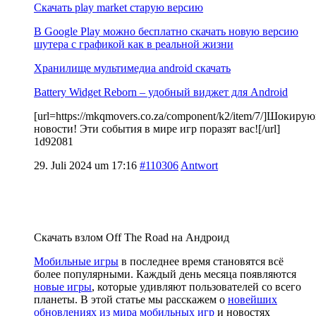
Скачать play market старую версию
В Google Play можно бесплатно скачать новую версию
шутера с графикой как в реальной жизни
Хранилище мультимедиа android скачать
Battery Widget Reborn – удобный виджет для Android
[url=https://mkqmovers.co.za/component/k2/item/7/]Шокиру
новости! Эти события в мире игр поразят вас![/url]
1d92081
29. Juli 2024 um 17:16
#110306
Antwort
Скачать взлом Off The Road на Андроид
Мобильные игры
в последнее время становятся всё
более популярными. Каждый день месяца появляются
новые игры
, которые удивляют пользователей со всего
планеты. В этой статье мы расскажем о
новейших
обновлениях из мира мобильных игр
и новостях