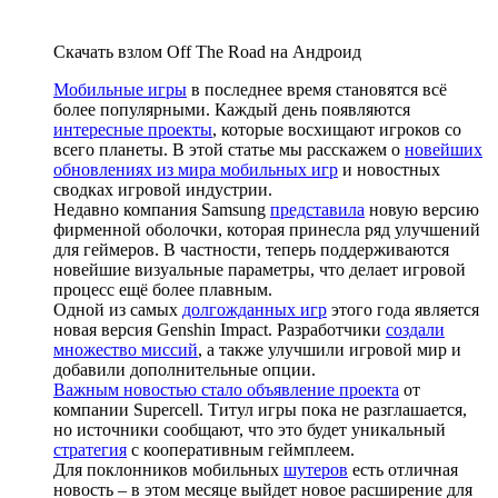
Скачать взлом Off The Road на Андроид
Мобильные игры
в последнее время становятся всё
более популярными. Каждый день появляются
интересные проекты
, которые восхищают игроков со
всего планеты. В этой статье мы расскажем о
новейших
обновлениях из мира мобильных игр
и новостных
сводках игровой индустрии.
Недавно компания Samsung
представила
новую версию
фирменной оболочки, которая принесла ряд улучшений
для геймеров. В частности, теперь поддерживаются
новейшие визуальные параметры, что делает игровой
процесс ещё более плавным.
Одной из самых
долгожданных игр
этого года является
новая версия Genshin Impact. Разработчики
создали
множество миссий
, а также улучшили игровой мир и
добавили дополнительные опции.
Важным новостью стало объявление проекта
от
компании Supercell. Титул игры пока не разглашается,
но источники сообщают, что это будет уникальный
стратегия
с кооперативным геймплеем.
Для поклонников мобильных
шутеров
есть отличная
новость – в этом месяце выйдет новое расширение для