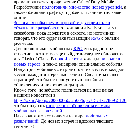
времени является продолжение Call of Duty Mobile.
Разработчики
подготовили множество новых уровней
, а
также обновили графику и добавили дополнительные
опции.
Значимым событием в игровой индустрии стало
объявление разработки
от компании NetEase. Титул
разработки пока держится в секрете, но источники
говорят, что это будет захватывающий
RPG
с онлайн-
режимом.
Для поклонников мобильных
RPG
есть радостное
известие – в этом месяце выйдет последнее обновление
для Clash of Clans. В
новой версии
команда
включили
новых героев
, а также внедрили специальные события.
Индустрия мобильных игр не стоит на месте, и каждый
месяц выходят интересные релизы. Следите за нашей
страницей, чтобы не пропустить о новейших
обновлениях и новостях индустрии.
Кроме того, не забудьте подписаться на наш канал
нашими новостями в
https://ok.ru/group/70000006632560/topic/157472786955120
,
чтобы получать
интересные обновления из мира
мобильных развлечений
.
На сегодня это все новости из мира
мобильных
развлечений
. До новых встреч и вдохновляющего
гейминга!