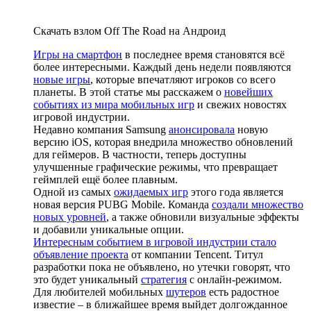
Скачать взлом Off The Road на Андроид
Игры на смартфон
в последнее время становятся всё
более интересными. Каждый день недели появляются
новые игры
, которые впечатляют игроков со всего
планеты. В этой статье мы расскажем о
новейших
событиях из мира мобильных игр
и свежих новостях
игровой индустрии.
Недавно компания Samsung
анонсировала
новую
версию iOS, которая внедрила множество обновлений
для геймеров. В частности, теперь доступны
улучшенные графические режимы, что превращает
геймплей ещё более плавным.
Одной из самых
ожидаемых игр
этого года является
новая версия PUBG Mobile. Команда
создали множество
новых уровней
, а также обновили визуальные эффекты
и добавили уникальные опции.
Интересным событием в игровой индустрии стало
объявление проекта
от компании Tencent. Титул
разработки пока не объявлено, но утечки говорят, что
это будет уникальный
стратегия
с онлайн-режимом.
Для любителей мобильных
шутеров
есть радостное
известие – в ближайшее время выйдет долгожданное