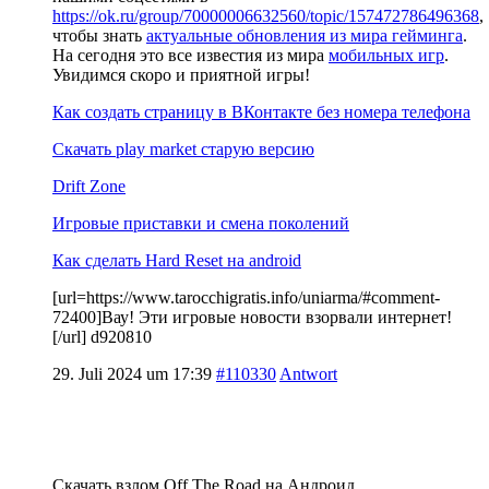
https://ok.ru/group/70000006632560/topic/157472786496368
,
чтобы знать
актуальные обновления из мира гейминга
.
На сегодня это все известия из мира
мобильных игр
.
Увидимся скоро и приятной игры!
Как создать страницу в ВКонтакте без номера телефона
Скачать play market старую версию
Drift Zone
Игровые приставки и смена поколений
Как сделать Hard Reset на android
[url=https://www.tarocchigratis.info/uniarma/#comment-
72400]Вау! Эти игровые новости взорвали интернет!
[/url] d920810
29. Juli 2024 um 17:39
#110330
Antwort
Скачать взлом Off The Road на Андроид