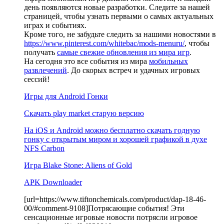
день появляются новые разработки. Следите за нашей
страницей, чтобы узнать первыми о самых актуальных
играх и событиях.
Кроме того, не забудьте следить за нашими новостями в
https://www.pinterest.com/whitebac/mods-menuru/
, чтобы
получать
самые свежие обновления из мира игр
.
На сегодня это все события из мира
мобильных
развлечений
. До скорых встреч и удачных игровых
сессий!
Игры для Android Гонки
Скачать play market старую версию
На iOS и Android можно бесплатно скачать годную
гонку с открытым миром и хорошей графикой в духе
NFS Carbon
Игра Blake Stone: Aliens of Gold
APK Downloader
[url=https://www.tiftonchemicals.com/product/dap-18-46-
00/#comment-9108]Потрясающие события! Эти
сенсационные игровые новости потрясли игровое