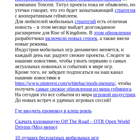
компании Tencent. Титул проекта пока не объявлено, но
утечки говорят, что это будет захватывающий
стратегия
с кооперативным геймплеем.
Для любителей мобильных
стратегий
есть отличная
новость – в этом месяце выйдет долгожданное
расширение для Rise of Kingdoms. В
этом обновлении
разработчики
включили новых героев
, а также ввели
новые режимы.
Индустрия мобильных игр динамично меняется, и
каждый день нас радуют свежие проекты. Следите за
нашими новостями, чтобы узнать первыми о самых
актуальных новинках и событиях в мире игр.
Кроме того, не забудьте подписаться на наш канал
нашими новостями в
https://www.pinterest.com/whitebac/mods-menuru/
, чтобы
получать
самые свежие обновления из мира гейминга
.
На сегодня это все события из мира
игровой индустрии
.
До новых встреч и удачных игровых сессий!
Где вводить промокод в клеш рояль
Скачать взломанную Off The Road – OTR Open World
Driving (Мод меню)
10 лучших бесплатных мобильных игр