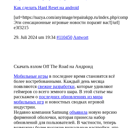
Как сделать Hard Reset на android
[url=https://nazya.com/anyimage/repairakpp.ru/index.php/comp
Эти сенсационные игровые новости поразят вас![/url]
e3f3215
29. Juli 2024 um 19:34
#110450
Antwort
Скачать взлом Off The Road на Андроид
Мобильные игры
в последнее время становятся всё
более востребованными. Каждый день месяца
появляются
свежие разработки
, которые удивляют
геймеров со всего земного шара. В этой статье мы
расскажем о
последних обновлениях из мира
мобильных игр
и новостных сводках игровой
индустрии.
Недавно компания Samsung
объявила
новую версию
фирменной оболочки, которая принесла набор
обновлений для пользователей. В частности, теперь
возможны более высокие визуальные настройки, что