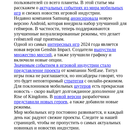
пользователей со всего планеты. В этой статье мы
расскажем о
актуальных событиях из мира мобильных
игр
и свежих новостях игровой индустрии.
Недавно компания Samsung
анонсировала
новую
версию Android, которая внедрила набор улучшений для
геймеров. В частности, теперь поддерживаются
улучшенные визуализированные режимы, что делает
геймплей ещё приятным.
Одной из самых
интересных игр
2024 года является
новая версия Genshin Impact. Создатели
выпустили
множество миссий
, а также улучшили графику и
включили новые опции.
Значимым событием в игровой индустрии стало
представление проекта
от компании NetEase. Титул
игры пока не разглашается, но инсайдеры говорят, что
это будет неповторимый
стратегия
с онлайн-режимом.
Для поклонников мобильных
шутеров
есть прекрасная
новость – скоро выйдет долгожданное дополнение для
Rise of Kingdoms. В
новой версии
разработчики
представили новых героев
, а также добавили новые
режимы.
Мир мобильных игр постоянно развивается, и каждый
день нас радуют свежие проекты. Следите за нашей
страницей, чтобы не пропустить о самых актуальных
новинках и новостях индустрии.