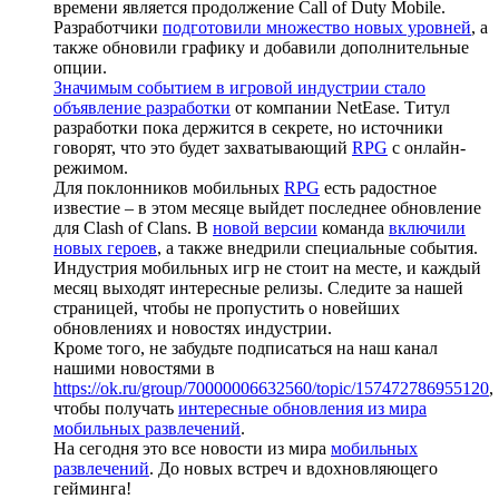
времени является продолжение Call of Duty Mobile.
Разработчики
подготовили множество новых уровней
, а
также обновили графику и добавили дополнительные
опции.
Значимым событием в игровой индустрии стало
объявление разработки
от компании NetEase. Титул
разработки пока держится в секрете, но источники
говорят, что это будет захватывающий
RPG
с онлайн-
режимом.
Для поклонников мобильных
RPG
есть радостное
известие – в этом месяце выйдет последнее обновление
для Clash of Clans. В
новой версии
команда
включили
новых героев
, а также внедрили специальные события.
Индустрия мобильных игр не стоит на месте, и каждый
месяц выходят интересные релизы. Следите за нашей
страницей, чтобы не пропустить о новейших
обновлениях и новостях индустрии.
Кроме того, не забудьте подписаться на наш канал
нашими новостями в
https://ok.ru/group/70000006632560/topic/157472786955120
,
чтобы получать
интересные обновления из мира
мобильных развлечений
.
На сегодня это все новости из мира
мобильных
развлечений
. До новых встреч и вдохновляющего
гейминга!