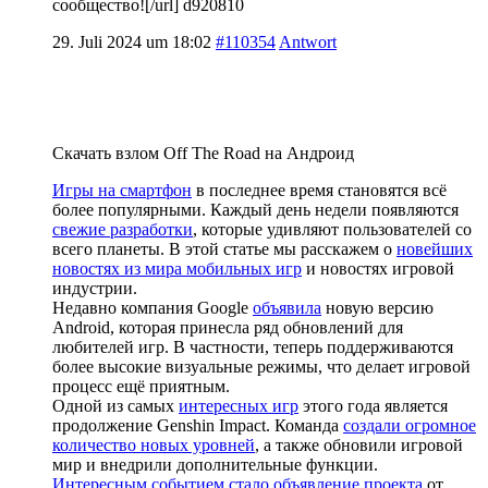
сообщество![/url] d920810
29. Juli 2024 um 18:02
#110354
Antwort
Скачать взлом Off The Road на Андроид
Игры на смартфон
в последнее время становятся всё
более популярными. Каждый день недели появляются
свежие разработки
, которые удивляют пользователей со
всего планеты. В этой статье мы расскажем о
новейших
новостях из мира мобильных игр
и новостях игровой
индустрии.
Недавно компания Google
объявила
новую версию
Android, которая принесла ряд обновлений для
любителей игр. В частности, теперь поддерживаются
более высокие визуальные режимы, что делает игровой
процесс ещё приятным.
Одной из самых
интересных игр
этого года является
продолжение Genshin Impact. Команда
создали огромное
количество новых уровней
, а также обновили игровой
мир и внедрили дополнительные функции.
Интересным событием стало объявление проекта
от