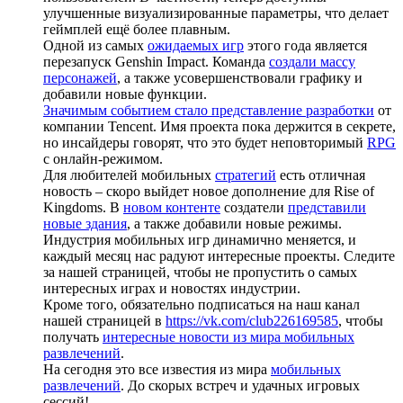
улучшенные визуализированные параметры, что делает
геймплей ещё более плавным.
Одной из самых
ожидаемых игр
этого года является
перезапуск Genshin Impact. Команда
создали массу
персонажей
, а также усовершенствовали графику и
добавили новые функции.
Значимым событием стало представление разработки
от
компании Tencent. Имя проекта пока держится в секрете,
но инсайдеры говорят, что это будет неповторимый
RPG
с онлайн-режимом.
Для любителей мобильных
стратегий
есть отличная
новость – скоро выйдет новое дополнение для Rise of
Kingdoms. В
новом контенте
создатели
представили
новые здания
, а также добавили новые режимы.
Индустрия мобильных игр динамично меняется, и
каждый месяц нас радуют интересные проекты. Следите
за нашей страницей, чтобы не пропустить о самых
интересных играх и новостях индустрии.
Кроме того, обязательно подписаться на наш канал
нашей страницей в
https://vk.com/club226169585
, чтобы
получать
интересные новости из мира мобильных
развлечений
.
На сегодня это все известия из мира
мобильных
развлечений
. До скорых встреч и удачных игровых
сессий!