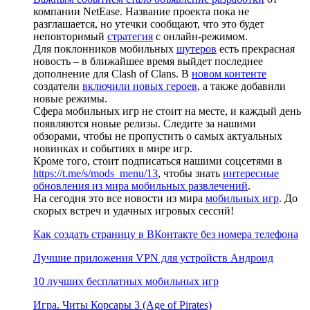
компании NetEase. Название проекта пока не
разглашается, но утечки сообщают, что это будет
неповторимый
стратегия
с онлайн-режимом.
Для поклонников мобильных
шутеров
есть прекрасная
новость – в ближайшее время выйдет последнее
дополнение для Clash of Clans. В
новом контенте
создатели
включили новых героев
, а также добавили
новые режимы.
Сфера мобильных игр не стоит на месте, и каждый день
появляются новые релизы. Следите за нашими
обзорами, чтобы не пропустить о самых актуальных
новинках и событиях в мире игр.
Кроме того, стоит подписаться нашими соцсетями в
https://t.me/s/mods_menu/13
, чтобы знать
интересные
обновления из мира мобильных развлечений
.
На сегодня это все новости из мира
мобильных игр
. До
скорых встреч и удачных игровых сессий!
Как создать страницу в ВКонтакте без номера телефона
Лучшие приложения VPN для устройств Андроид
10 лучших бесплатных мобильных игр
Игра. Читы Корсары 3 (Age of Pirates)