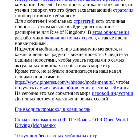
компании Tencent. Титул проекта пока не объявлено, но
утечки говорят, что это будет захватывающий
стратегия
с кооперативным геймплеем.
Для любителей мобильных
стратегий
есть отличная
новость – в этом месяце выйдет долгожданное
расширение для Rise of Kingdoms. В
этом обновлении
разработчики
включили новых героев
, а также ввели
новые режимы.
Индустрия мобильных игр динамично меняется, и
каждый день нас радуют свежие проекты. Следите за
нашими новостями, чтобы узнать первыми о самых
актуальных новинках и событиях в мире игр.
Кроме того, не забудьте подписаться на наш канал
нашими новостями в
https://www.pinterest.com/whitebac/mods-menuru/
, чтобы
получать
самые свежие обновления из мира гейминга
.
На сегодня это все события из мира
игровой индустрии
.
До новых встреч и удачных игровых сессий!
Где вводить промокод в клеш рояль
Скачать взломанную Off The Road – OTR Open World
Driving (Мод меню)
10 лучших бесплатных мобильных игр