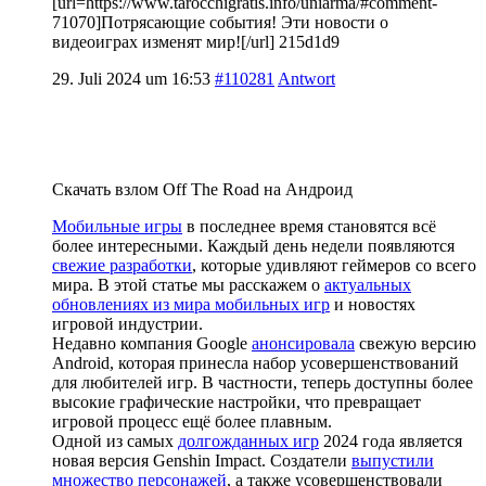
[url=https://www.tarocchigratis.info/uniarma/#comment-
71070]Потрясающие события! Эти новости о
видеоиграх изменят мир![/url] 215d1d9
29. Juli 2024 um 16:53
#110281
Antwort
Скачать взлом Off The Road на Андроид
Мобильные игры
в последнее время становятся всё
более интересными. Каждый день недели появляются
свежие разработки
, которые удивляют геймеров со всего
мира. В этой статье мы расскажем о
актуальных
обновлениях из мира мобильных игр
и новостях
игровой индустрии.
Недавно компания Google
анонсировала
свежую версию
Android, которая принесла набор усовершенствований
для любителей игр. В частности, теперь доступны более
высокие графические настройки, что превращает
игровой процесс ещё более плавным.
Одной из самых
долгожданных игр
2024 года является
новая версия Genshin Impact. Создатели
выпустили
множество персонажей
, а также усовершенствовали