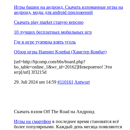
Игры башни на андроид. Скачать взломанные игры на
андроид, моды для android приложений
Скачать play market старую версию
10 лучших бесплатных мобильных игр
Где в игре туземцы взять уголь
Обзор игры Hamster Kombat (Хамстер Комбат)
[url=http://hjcomp.com/bbs/board.php?
bo_table=online_1&wr_id=20162]Невероятно! Эти
игр[/url] 3f3215d
29. Juli 2024 um 14:59
#110161
Antwort
Скачать взлом Off The Road на Андроид
Игры на смартфон
в последнее время становятся всё
более популярными. Каждый день месяца появляются