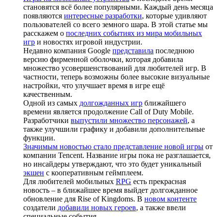
становятся всё более популярными. Каждый день месяца
появляются
интересные разработки
, которые удивляют
пользователей со всего земного шара. В этой статье мы
расскажем о
последних событиях из мира мобильных
игр
и новостях игровой индустрии.
Недавно компания Google
представила
последнюю
версию фирменной оболочки, которая добавила
множество усовершенствований для любителей игр. В
частности, теперь возможны более высокие визуальные
настройки, что улучшает время в игре ещё
качественным.
Одной из самых
долгожданных игр
ближайшего
времени является продолжение Call of Duty Mobile.
Разработчики
выпустили множество персонажей
, а
также улучшили графику и добавили дополнительные
функции.
Значимым новостью стало представление новой игры
от
компании Tencent. Название игры пока не разглашается,
но инсайдеры утверждают, что это будет уникальный
экшен
с кооперативным геймплеем.
Для любителей мобильных
RPG
есть прекрасная
новость – в ближайшее время выйдет долгожданное
обновление для Rise of Kingdoms. В
новом контенте
создатели
добавили новых героев
, а также ввели
специальные события.