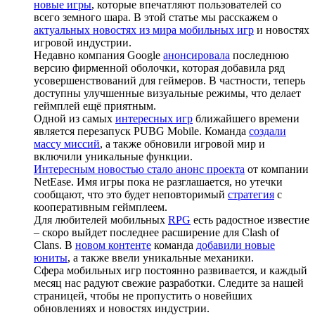
новые игры
, которые впечатляют пользователей со
всего земного шара. В этой статье мы расскажем о
актуальных новостях из мира мобильных игр
и новостях
игровой индустрии.
Недавно компания Google
анонсировала
последнюю
версию фирменной оболочки, которая добавила ряд
усовершенствований для геймеров. В частности, теперь
доступны улучшенные визуальные режимы, что делает
геймплей ещё приятным.
Одной из самых
интересных игр
ближайшего времени
является перезапуск PUBG Mobile. Команда
создали
массу миссий
, а также обновили игровой мир и
включили уникальные функции.
Интересным новостью стало анонс проекта
от компании
NetEase. Имя игры пока не разглашается, но утечки
сообщают, что это будет неповторимый
стратегия
с
кооперативным геймплеем.
Для любителей мобильных
RPG
есть радостное известие
– скоро выйдет последнее расширение для Clash of
Clans. В
новом контенте
команда
добавили новые
юниты
, а также ввели уникальные механики.
Сфера мобильных игр постоянно развивается, и каждый
месяц нас радуют свежие разработки. Следите за нашей
страницей, чтобы не пропустить о новейших
обновлениях и новостях индустрии.