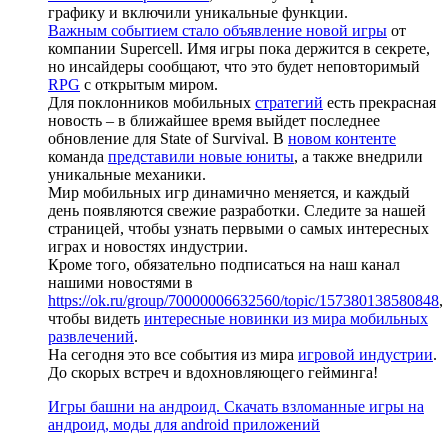
графику и включили уникальные функции.
Важным событием стало объявление новой игры
от
компании Supercell. Имя игры пока держится в секрете,
но инсайдеры сообщают, что это будет неповторимый
RPG
с открытым миром.
Для поклонников мобильных
стратегий
есть прекрасная
новость – в ближайшее время выйдет последнее
обновление для State of Survival. В
новом контенте
команда
представили новые юниты
, а также внедрили
уникальные механики.
Мир мобильных игр динамично меняется, и каждый
день появляются свежие разработки. Следите за нашей
страницей, чтобы узнать первыми о самых интересных
играх и новостях индустрии.
Кроме того, обязательно подписаться на наш канал
нашими новостями в
https://ok.ru/group/70000006632560/topic/157380138580848
,
чтобы видеть
интересные новинки из мира мобильных
развлечений
.
На сегодня это все события из мира
игровой индустрии
.
До скорых встреч и вдохновляющего гейминга!
Игры башни на андроид. Скачать взломанные игры на
андроид, моды для android приложений