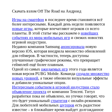
Скачать взлом Off The Road на Андроид
Игры на смартфон
в последнее время становятся всё
более интересными. Каждый день недели появляются
новые игры
, которые впечатляют игроков со всего
планеты. В этой статье мы расскажем о
новейших
событиях из мира мобильных игр
и свежих новостях
игровой индустрии.
Недавно компания Samsung
анонсировала
новую
версию iOS, которая внедрила множество обновлений
для геймеров. В частности, теперь доступны
улучшенные графические режимы, что превращает
геймплей ещё более плавным.
Одной из самых
ожидаемых игр
этого года является
новая версия PUBG Mobile. Команда
создали множество
новых уровней
, а также обновили визуальные эффекты
и добавили уникальные опции.
Интересным событием в игровой индустрии стало
объявление проекта
от компании Tencent. Титул
разработки пока не объявлено, но утечки говорят, что
это будет уникальный
стратегия
с онлайн-режимом.
Для любителей мобильных
шутеров
есть радостное
известие – в ближайшее время выйдет долгожданное