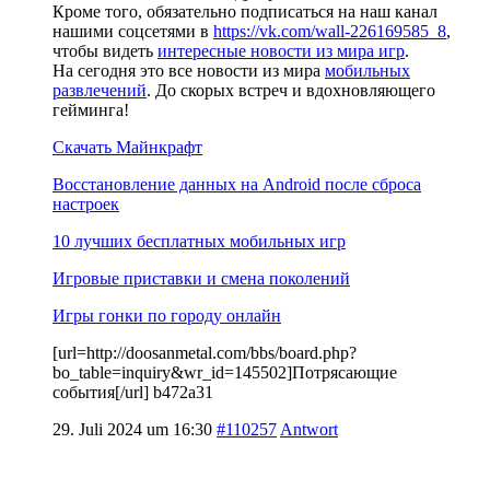
Кроме того, обязательно подписаться на наш канал
нашими соцсетями в
https://vk.com/wall-226169585_8
,
чтобы видеть
интересные новости из мира игр
.
На сегодня это все новости из мира
мобильных
развлечений
. До скорых встреч и вдохновляющего
гейминга!
Скачать Майнкрафт
Восстановление данных на Android после сброса
настроек
10 лучших бесплатных мобильных игр
Игровые приставки и смена поколений
Игры гонки по городу онлайн
[url=http://doosanmetal.com/bbs/board.php?
bo_table=inquiry&wr_id=145502]Потрясающие
события[/url] b472a31
29. Juli 2024 um 16:30
#110257
Antwort