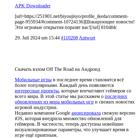
APK Downloader
[url=https://251901.net/biyoujisyo/profile_ikeda/comment-
page-955934/#comment-10724136]Шокирующие новости!
Эти игровые открытия поразят вас![/url] 8104fdc
29. Juli 2024 um 15:44
#110208
Antwort
Скачать взлом Off The Road на Андроид
Мобильные игры
в последнее время становятся всё
более популярными. Каждый день появляются
интересные проекты
, которые впечатляют геймеров со
всего мира. В этой статье мы расскажем о
последних
обновлениях из мира мобильных игр
и свежих новостях
игровой индустрии.
Недавно компания Google
анонсировала
свежую версию
iOS, которая внедрила множество обновлений для
геймеров. В частности, теперь доступны новейшие
визуализированные параметры, что улучшает время в
игре ещё приятным.