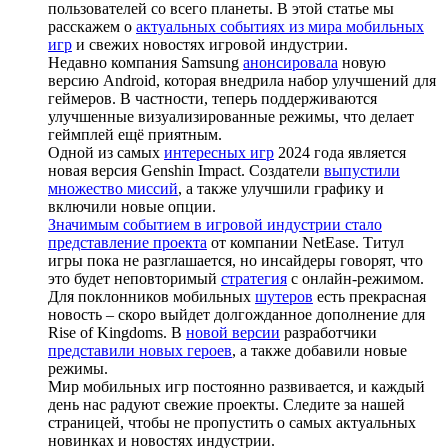
пользователей со всего планеты. В этой статье мы
расскажем о
актуальных событиях из мира мобильных
игр
и свежих новостях игровой индустрии.
Недавно компания Samsung
анонсировала
новую
версию Android, которая внедрила набор улучшений для
геймеров. В частности, теперь поддерживаются
улучшенные визуализированные режимы, что делает
геймплей ещё приятным.
Одной из самых
интересных игр
2024 года является
новая версия Genshin Impact. Создатели
выпустили
множество миссий
, а также улучшили графику и
включили новые опции.
Значимым событием в игровой индустрии стало
представление проекта
от компании NetEase. Титул
игры пока не разглашается, но инсайдеры говорят, что
это будет неповторимый
стратегия
с онлайн-режимом.
Для поклонников мобильных
шутеров
есть прекрасная
новость – скоро выйдет долгожданное дополнение для
Rise of Kingdoms. В
новой версии
разработчики
представили новых героев
, а также добавили новые
режимы.
Мир мобильных игр постоянно развивается, и каждый
день нас радуют свежие проекты. Следите за нашей
страницей, чтобы не пропустить о самых актуальных
новинках и новостях индустрии.