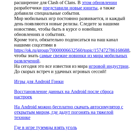
расширение для Clash of Clans. В
этом обновлении
разработчики
представили новые юниты
, а также
добавили специальные события.
Мир мобильных игр постоянно развивается, и каждый
день появляются новые релизы. Следите за нашими
новостями, чтобы быть в курсе о новейших
обновлениях и событиях.
Кроме того, обязательно подписаться на наш канал
нашими соцсетями в
https://ok.ru/group/70000006632560/topic/157472786168688
,
чтобы знать
самые свежие новинки из мира мобильных
развлечений
.
На сегодня это все известия из мира
игровой индустрии
.
До скорых встреч и удачных игровых сессий!
Игры для Android Гонки
Восстановление данных на Android после сброса
настроек
На Android можно бесплатно скачать автосимулятор с
открытым миром, где дадут погонять на тяжелой
технике
Где в игре туземцы взять уголь