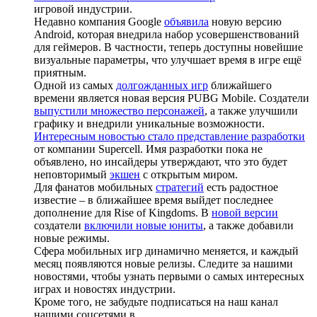
игровой индустрии.
Недавно компания Google
объявила
новую версию
Android, которая внедрила набор усовершенствований
для геймеров. В частности, теперь доступны новейшие
визуальные параметры, что улучшает время в игре ещё
приятным.
Одной из самых
долгожданных игр
ближайшего
времени является новая версия PUBG Mobile. Создатели
выпустили множество персонажей
, а также улучшили
графику и внедрили уникальные возможности.
Интересным новостью стало представление разработки
от компании Supercell. Имя разработки пока не
объявлено, но инсайдеры утверждают, что это будет
неповторимый
экшен
с открытым миром.
Для фанатов мобильных
стратегий
есть радостное
известие – в ближайшее время выйдет последнее
дополнение для Rise of Kingdoms. В
новой версии
создатели
включили новые юниты
, а также добавили
новые режимы.
Сфера мобильных игр динамично меняется, и каждый
месяц появляются новые релизы. Следите за нашими
новостями, чтобы узнать первыми о самых интересных
играх и новостях индустрии.
Кроме того, не забудьте подписаться на наш канал
нашими соцсетями в