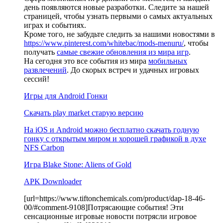
день появляются новые разработки. Следите за нашей
страницей, чтобы узнать первыми о самых актуальных
играх и событиях.
Кроме того, не забудьте следить за нашими новостями в
https://www.pinterest.com/whitebac/mods-menuru/
, чтобы
получать
самые свежие обновления из мира игр
.
На сегодня это все события из мира
мобильных
развлечений
. До скорых встреч и удачных игровых
сессий!
Игры для Android Гонки
Скачать play market старую версию
На iOS и Android можно бесплатно скачать годную
гонку с открытым миром и хорошей графикой в духе
NFS Carbon
Игра Blake Stone: Aliens of Gold
APK Downloader
[url=https://www.tiftonchemicals.com/product/dap-18-46-
00/#comment-9108]Потрясающие события! Эти
сенсационные игровые новости потрясли игровое