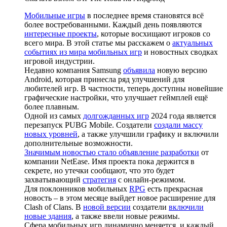
Мобильные игры
в последнее время становятся всё
более востребованными. Каждый день появляются
интересные проекты
, которые восхищают игроков со
всего мира. В этой статье мы расскажем о
актуальных
событиях из мира мобильных игр
и новостных сводках
игровой индустрии.
Недавно компания Samsung
объявила
новую версию
Android, которая принесла ряд улучшений для
любителей игр. В частности, теперь доступны новейшие
графические настройки, что улучшает геймплей ещё
более плавным.
Одной из самых
долгожданных игр
2024 года является
перезапуск PUBG Mobile. Создатели
создали массу
новых уровней
, а также улучшили графику и включили
дополнительные возможности.
Значимым новостью стало объявление разработки
от
компании NetEase. Имя проекта пока держится в
секрете, но утечки сообщают, что это будет
захватывающий
стратегия
с онлайн-режимом.
Для поклонников мобильных
RPG
есть прекрасная
новость – в этом месяце выйдет новое расширение для
Clash of Clans. В
новой версии
создатели
включили
новые здания
, а также ввели новые режимы.
Сфера мобильных игр динамично меняется, и каждый