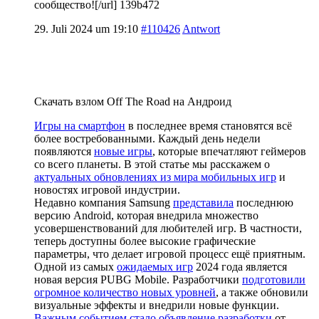
сообщество![/url] 139b472
29. Juli 2024 um 19:10
#110426
Antwort
Скачать взлом Off The Road на Андроид
Игры на смартфон
в последнее время становятся всё
более востребованными. Каждый день недели
появляются
новые игры
, которые впечатляют геймеров
со всего планеты. В этой статье мы расскажем о
актуальных обновлениях из мира мобильных игр
и
новостях игровой индустрии.
Недавно компания Samsung
представила
последнюю
версию Android, которая внедрила множество
усовершенствований для любителей игр. В частности,
теперь доступны более высокие графические
параметры, что делает игровой процесс ещё приятным.
Одной из самых
ожидаемых игр
2024 года является
новая версия PUBG Mobile. Разработчики
подготовили
огромное количество новых уровней
, а также обновили
визуальные эффекты и внедрили новые функции.
Важным событием стало объявление разработки
от