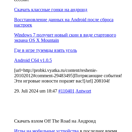
Скачать классные гонки на андроид
Восстановление данных на Android после сброса
настроек
Windows 7 получит новый скин в виде стартового
экрана OS X Mountain
Где в игре туземцы взять уголь
Android C64 v1.0.5
[url=http://probki.vyatka.ru/content/reshenie-
20102012#comment-29483495]Потрясающие события!
Эти игровые новости поразят вас![/url] 208104f
29. Juli 2024 um 18:47
#110401
Antwort
Скачать взлом Off The Road на Андроид
Игры на мобильные устройства
в последнее время