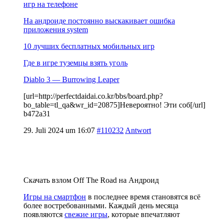
игр на телефоне
На андроиде постоянно выскакивает ошибка
приложения system
10 лучших бесплатных мобильных игр
Где в игре туземцы взять уголь
Diablo 3 — Burrowing Leaper
[url=http://perfectdaidai.co.kr/bbs/board.php?
bo_table=tl_qa&wr_id=20875]Невероятно! Эти соб[/url]
b472a31
29. Juli 2024 um 16:07
#110232
Antwort
Скачать взлом Off The Road на Андроид
Игры на смартфон
в последнее время становятся всё
более востребованными. Каждый день месяца
появляются
свежие игры
, которые впечатляют