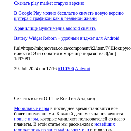
Скачать play market старую версию
В Google Play можно бесплатно скачать новую версию
шутера с графикой как в реальной жизни
Хранилище мультимедиа android скачать
Battery Widget Reborn – удобный виджет для Android
[url=https://mkqmovers.co.za/component/k2/item/7/]Шокиру
новости! Эти события в мире игр поразят вас![/url]
1d92081
29. Juli 2024 um 17:16
#110306
Antwort
Скачать взлом Off The Road на Андроид
Мобильные игры
в последнее время становятся всё
более популярными. Каждый день месяца появляются
новые игры
, которые удивляют пользователей со всего
планеты. В этой статье мы расскажем о
новейших
обновлениях из мира мобильных игр
и новостях