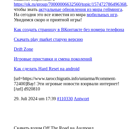
https://ok.ru/group/70000006632560/topic/157472786496368
,
чтобы знать
актуальные обновления из мира гейминга
.
На сегодня это все известия из мира
мобильных игр
.
Увидимся скоро и приятной игры!
Как создать страницу в ВКонтакте без номера телефона
Скачать play market старую версию
Drift Zone
Игровые приставки и смена поколений
Как сделать Hard Reset на android
[url=https://www.tarocchigratis.info/uniarma/#comment-
72400]Вау! Эти игровые новости взорвали интернет!
[/url] d920810
29. Juli 2024 um 17:39
#110330
Antwort
Скачать взлом Off The Road на Андроид