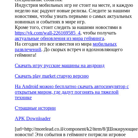
Индустрия мобильных игр не стоит на месте, и каждую
неделю нас радуют новые релизы. Следите за нашими
новостями, чтобы узнать первыми о самых актуальных
новинках и событиях в мире игр.
Кроме того, стоит следить за нашими новостями в
https://vk.com/wall-226169585_4
, чтобы получать
актуальные обновления из мира гейминга
.
На сегодня это все известия из мира
мобильных
развлечений
. До скорых встреч и вдохновляющего
гейминга!
Скачать игру русские машины на андроид
Скачать play market старую версию
На Android можно бесплатно скачать автосимулятор с
открытым миром, где дадут погонять на тяжелой
технике
Страшные истории
APK Downloader
[url=http://morelead.co.il/component/k2/item/8/]Шокирующие
новости! Эти события в гейминге потрясли игровое