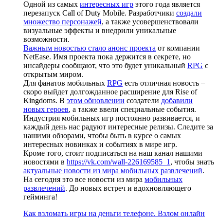
Одной из самых
интересных игр
этого года является
перезапуск Call of Duty Mobile. Разработчики
создали
множество персонажей
, а также усовершенствовали
визуальные эффекты и внедрили уникальные
возможности.
Важным новостью стало анонс проекта
от компании
NetEase. Имя проекта пока держится в секрете, но
инсайдеры сообщают, что это будет уникальный
RPG
с
открытым миром.
Для фанатов мобильных
RPG
есть отличная новость –
скоро выйдет долгожданное расширение для Rise of
Kingdoms. В
этом обновлении
создатели
добавили
новых героев
, а также ввели специальные события.
Индустрия мобильных игр постоянно развивается, и
каждый день нас радуют интересные релизы. Следите за
нашими обзорами, чтобы быть в курсе о самых
интересных новинках и событиях в мире игр.
Кроме того, стоит подписаться на наш канал нашими
новостями в
https://vk.com/wall-226169585_1
, чтобы знать
актуальные новости из мира мобильных развлечений
.
На сегодня это все новости из мира
мобильных
развлечений
. До новых встреч и вдохновляющего
гейминга!
Как взломать игры на деньги телефоне. Взлом онлайн