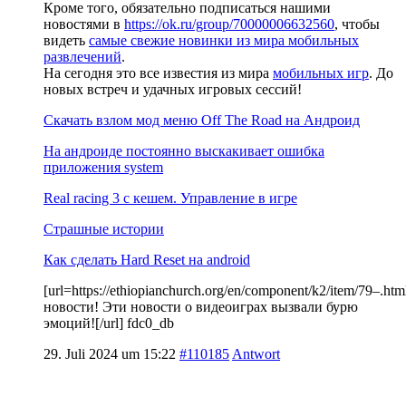
Кроме того, обязательно подписаться нашими
новостями в
https://ok.ru/group/70000006632560
, чтобы
видеть
самые свежие новинки из мира мобильных
развлечений
.
На сегодня это все известия из мира
мобильных игр
. До
новых встреч и удачных игровых сессий!
Скачать взлом мод меню Off The Road на Андроид
На андроиде постоянно выскакивает ошибка
приложения system
Real racing 3 c кешем. Управление в игре
Страшные истории
Как сделать Hard Reset на android
[url=https://ethiopianchurch.org/en/component/k2/item/79–
новости! Эти новости о видеоиграх вызвали бурю
эмоций![/url] fdc0_db
29. Juli 2024 um 15:22
#110185
Antwort