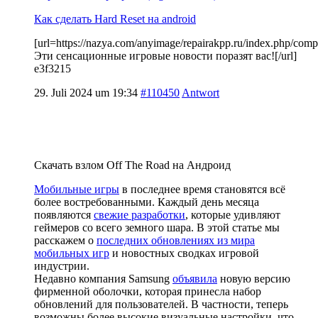
Как сделать Hard Reset на android
[url=https://nazya.com/anyimage/repairakpp.ru/index.php/comp
Эти сенсационные игровые новости поразят вас![/url]
e3f3215
29. Juli 2024 um 19:34
#110450
Antwort
Скачать взлом Off The Road на Андроид
Мобильные игры
в последнее время становятся всё
более востребованными. Каждый день месяца
появляются
свежие разработки
, которые удивляют
геймеров со всего земного шара. В этой статье мы
расскажем о
последних обновлениях из мира
мобильных игр
и новостных сводках игровой
индустрии.
Недавно компания Samsung
объявила
новую версию
фирменной оболочки, которая принесла набор
обновлений для пользователей. В частности, теперь
возможны более высокие визуальные настройки, что