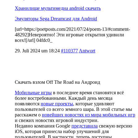
Хранилище мультимедиа android скачать
Эмуляторы Sega Dreamcast для Android
[url=https://poetposts.com/2021/07/24/poem-13/#comment-
48292]Невероятно! Эти игровые открытия удивили
всех![/url] 04fdc0_
29. Juli 2024 um 18:24
#110377
Antwort
Скачать взлом Off The Road на Андроид
Мобильные игры
в последнее время становятся всё
более востребованными. Каждый день месяца
появляются
новые проекты
, которые удивляют
пользователей со всего земного шара. В этой статье мы
расскажем о
новейших новостях из мира мобильных игр
и свежих новостях игровой индустрии.
Недавно компания Google
представила
свежую версию
iOS, которая принесла набор улучшений для
пользователей. В частности, теперь доступны