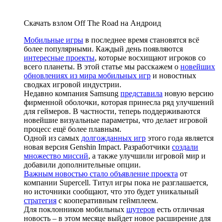
Скачать взлом Off The Road на Андроид
Мобильные игры
в последнее время становятся всё
более популярными. Каждый день появляются
интересные проекты
, которые восхищают игроков со
всего планеты. В этой статье мы расскажем о
новейших
обновлениях из мира мобильных игр
и новостных
сводках игровой индустрии.
Недавно компания Samsung
представила
новую версию
фирменной оболочки, которая принесла ряд улучшений
для геймеров. В частности, теперь поддерживаются
новейшие визуальные параметры, что делает игровой
процесс ещё более плавным.
Одной из самых
долгожданных игр
этого года является
новая версия Genshin Impact. Разработчики
создали
множество миссий
, а также улучшили игровой мир и
добавили дополнительные опции.
Важным новостью стало объявление проекта
от
компании Supercell. Титул игры пока не разглашается,
но источники сообщают, что это будет уникальный
стратегия
с кооперативным геймплеем.
Для поклонников мобильных
шутеров
есть отличная
новость – в этом месяце выйдет новое расширение для