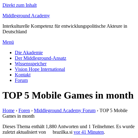
Direkt zum Inhalt
Middleground Academy
Interkulturelle Kompetenz für entwicklungspolitische Akteure in
Deutschland
Menü
Die Akademie
Der Middleground-Ansatz
Wissensspeicher
Vision Hope International
Kontakt
Forum
TOP 5 Mobile Games in month
Home
›
Foren
›
Middleground Academy Forum
›
TOP 5 Mobile
Games in month
Dieses Thema enthält 1,880 Antworten und 1 Teilnehmer. Es wurde
zuletzt aktualisiert von
brazilka.si
vor 41 Minuten
.