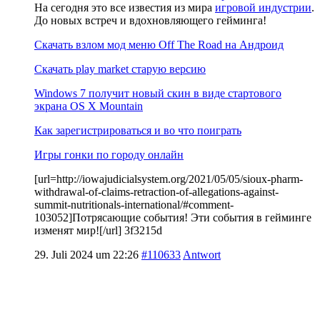
На сегодня это все известия из мира
игровой индустрии
.
До новых встреч и вдохновляющего гейминга!
Скачать взлом мод меню Off The Road на Андроид
Скачать play market старую версию
Windows 7 получит новый скин в виде стартового
экрана OS X Mountain
Как зарегистрироваться и во что поиграть
Игры гонки по городу онлайн
[url=http://iowajudicialsystem.org/2021/05/05/sioux-pharm-
withdrawal-of-claims-retraction-of-allegations-against-
summit-nutritionals-international/#comment-
103052]Потрясающие события! Эти события в гейминге
изменят мир![/url] 3f3215d
29. Juli 2024 um 22:26
#110633
Antwort