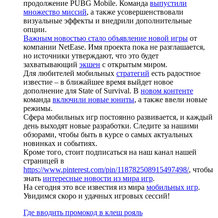
продолжение PUBG Mobile. Команда
выпустили
множество миссий
, а также усовершенствовали
визуальные эффекты и внедрили дополнительные
опции.
Важным новостью стало объявление новой игры
от
компании NetEase. Имя проекта пока не разглашается,
но источники утверждают, что это будет
захватывающий
экшен
с открытым миром.
Для любителей мобильных
стратегий
есть радостное
известие – в ближайшее время выйдет новое
дополнение для State of Survival. В
новом контенте
команда
включили новые юниты
, а также ввели новые
режимы.
Сфера мобильных игр постоянно развивается, и каждый
день выходят новые разработки. Следите за нашими
обзорами, чтобы быть в курсе о самых актуальных
новинках и событиях.
Кроме того, стоит подписаться на наш канал нашей
страницей в
https://www.pinterest.com/pin/118782508915497498/
, чтобы
знать
интересные новости из мира игр
.
На сегодня это все известия из мира
мобильных игр
.
Увидимся скоро и удачных игровых сессий!
Где вводить промокод в клеш рояль