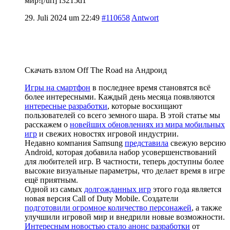
мир![/url] f3215d1
29. Juli 2024 um 22:49
#110658
Antwort
Скачать взлом Off The Road на Андроид
Игры на смартфон
в последнее время становятся всё
более интересными. Каждый день месяца появляются
интересные разработки
, которые восхищают
пользователей со всего земного шара. В этой статье мы
расскажем о
новейших обновлениях из мира мобильных
игр
и свежих новостях игровой индустрии.
Недавно компания Samsung
представила
свежую версию
Android, которая добавила набор усовершенствований
для любителей игр. В частности, теперь доступны более
высокие визуальные параметры, что делает время в игре
ещё приятным.
Одной из самых
долгожданных игр
этого года является
новая версия Call of Duty Mobile. Создатели
подготовили огромное количество персонажей
, а также
улучшили игровой мир и внедрили новые возможности.
Интересным новостью стало анонс разработки
от