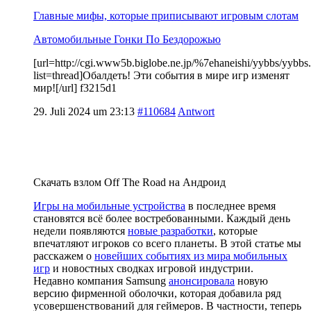
Главные мифы, которые приписывают игровым слотам
Автомобильные Гонки По Бездорожью
[url=http://cgi.www5b.biglobe.ne.jp/%7ehaneishi/yybbs/yybbs.
list=thread]Обалдеть! Эти события в мире игр изменят
мир![/url] f3215d1
29. Juli 2024 um 23:13
#110684
Antwort
Скачать взлом Off The Road на Андроид
Игры на мобильные устройства
в последнее время
становятся всё более востребованными. Каждый день
недели появляются
новые разработки
, которые
впечатляют игроков со всего планеты. В этой статье мы
расскажем о
новейших событиях из мира мобильных
игр
и новостных сводках игровой индустрии.
Недавно компания Samsung
анонсировала
новую
версию фирменной оболочки, которая добавила ряд
усовершенствований для геймеров. В частности, теперь