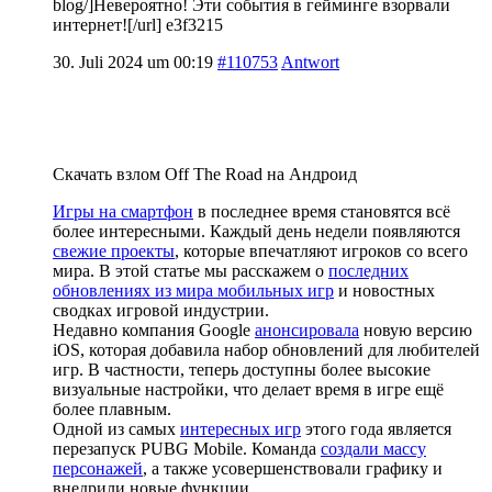
blog/]Невероятно! Эти события в гейминге взорвали
интернет![/url] e3f3215
30. Juli 2024 um 00:19
#110753
Antwort
Скачать взлом Off The Road на Андроид
Игры на смартфон
в последнее время становятся всё
более интересными. Каждый день недели появляются
свежие проекты
, которые впечатляют игроков со всего
мира. В этой статье мы расскажем о
последних
обновлениях из мира мобильных игр
и новостных
сводках игровой индустрии.
Недавно компания Google
анонсировала
новую версию
iOS, которая добавила набор обновлений для любителей
игр. В частности, теперь доступны более высокие
визуальные настройки, что делает время в игре ещё
более плавным.
Одной из самых
интересных игр
этого года является
перезапуск PUBG Mobile. Команда
создали массу
персонажей
, а также усовершенствовали графику и
внедрили новые функции.