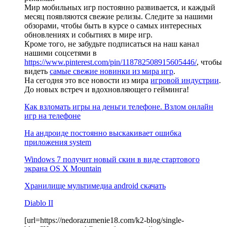
Мир мобильных игр постоянно развивается, и каждый
месяц появляются свежие релизы. Следите за нашими
обзорами, чтобы быть в курсе о самых интересных
обновлениях и событиях в мире игр.
Кроме того, не забудьте подписаться на наш канал
нашими соцсетями в
https://www.pinterest.com/pin/118782508915605446/
, чтобы
видеть
самые свежие новинки из мира игр
.
На сегодня это все новости из мира
игровой индустрии
.
До новых встреч и вдохновляющего гейминга!
Как взломать игры на деньги телефоне. Взлом онлайн
игр на телефоне
На андроиде постоянно выскакивает ошибка
приложения system
Windows 7 получит новый скин в виде стартового
экрана OS X Mountain
Хранилище мультимедиа android скачать
Diablo II
[url=https://nedorazumenie18.com/k2-blog/single-