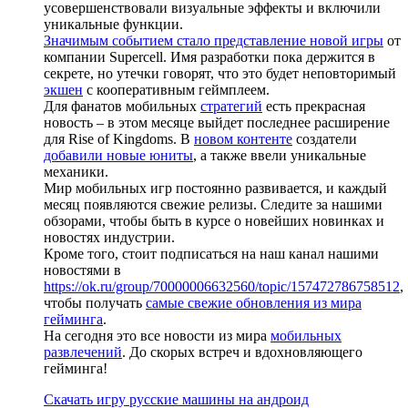
усовершенствовали визуальные эффекты и включили
уникальные функции.
Значимым событием стало представление новой игры
от
компании Supercell. Имя разработки пока держится в
секрете, но утечки говорят, что это будет неповторимый
экшен
с кооперативным геймплеем.
Для фанатов мобильных
стратегий
есть прекрасная
новость – в этом месяце выйдет последнее расширение
для Rise of Kingdoms. В
новом контенте
создатели
добавили новые юниты
, а также ввели уникальные
механики.
Мир мобильных игр постоянно развивается, и каждый
месяц появляются свежие релизы. Следите за нашими
обзорами, чтобы быть в курсе о новейших новинках и
новостях индустрии.
Кроме того, стоит подписаться на наш канал нашими
новостями в
https://ok.ru/group/70000006632560/topic/157472786758512
,
чтобы получать
самые свежие обновления из мира
гейминга
.
На сегодня это все новости из мира
мобильных
развлечений
. До скорых встреч и вдохновляющего
гейминга!
Скачать игру русские машины на андроид