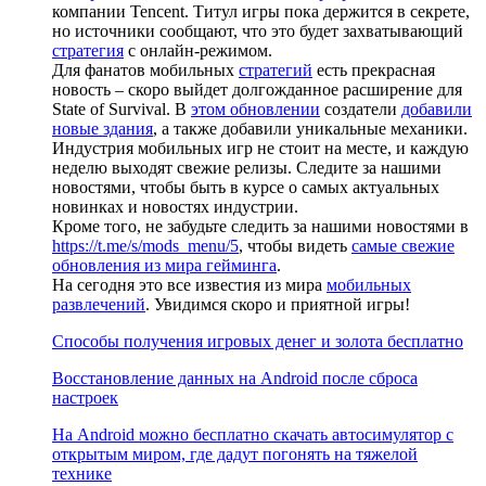
компании Tencent. Титул игры пока держится в секрете,
но источники сообщают, что это будет захватывающий
стратегия
с онлайн-режимом.
Для фанатов мобильных
стратегий
есть прекрасная
новость – скоро выйдет долгожданное расширение для
State of Survival. В
этом обновлении
создатели
добавили
новые здания
, а также добавили уникальные механики.
Индустрия мобильных игр не стоит на месте, и каждую
неделю выходят свежие релизы. Следите за нашими
новостями, чтобы быть в курсе о самых актуальных
новинках и новостях индустрии.
Кроме того, не забудьте следить за нашими новостями в
https://t.me/s/mods_menu/5
, чтобы видеть
самые свежие
обновления из мира гейминга
.
На сегодня это все известия из мира
мобильных
развлечений
. Увидимся скоро и приятной игры!
Способы получения игровых денег и золота бесплатно
Восстановление данных на Android после сброса
настроек
На Android можно бесплатно скачать автосимулятор с
открытым миром, где дадут погонять на тяжелой
технике