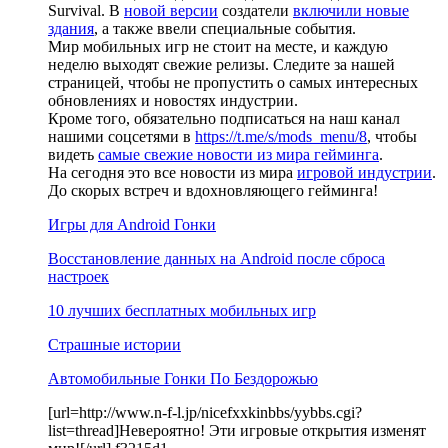
Survival. В
новой версии
создатели
включили новые
здания
, а также ввели специальные события.
Мир мобильных игр не стоит на месте, и каждую
неделю выходят свежие релизы. Следите за нашей
страницей, чтобы не пропустить о самых интересных
обновлениях и новостях индустрии.
Кроме того, обязательно подписаться на наш канал
нашими соцсетями в
https://t.me/s/mods_menu/8
, чтобы
видеть
самые свежие новости из мира гейминга
.
На сегодня это все новости из мира
игровой индустрии
.
До скорых встреч и вдохновляющего гейминга!
Игры для Android Гонки
Восстановление данных на Android после сброса
настроек
10 лучших бесплатных мобильных игр
Страшные истории
Автомобильные Гонки По Бездорожью
[url=http://www.n-f-l.jp/nicefxxkinbbs/yybbs.cgi?
list=thread]Невероятно! Эти игровые открытия изменят