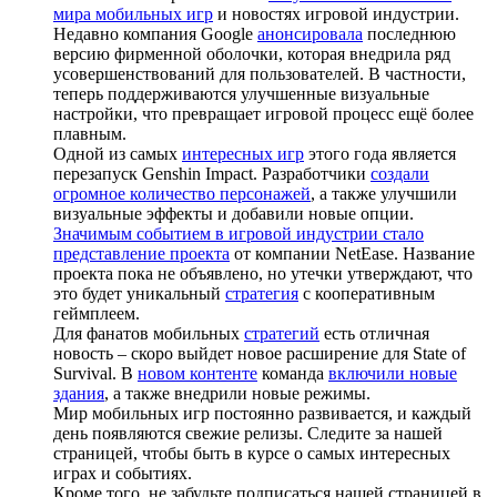
мира мобильных игр
и новостях игровой индустрии.
Недавно компания Google
анонсировала
последнюю
версию фирменной оболочки, которая внедрила ряд
усовершенствований для пользователей. В частности,
теперь поддерживаются улучшенные визуальные
настройки, что превращает игровой процесс ещё более
плавным.
Одной из самых
интересных игр
этого года является
перезапуск Genshin Impact. Разработчики
создали
огромное количество персонажей
, а также улучшили
визуальные эффекты и добавили новые опции.
Значимым событием в игровой индустрии стало
представление проекта
от компании NetEase. Название
проекта пока не объявлено, но утечки утверждают, что
это будет уникальный
стратегия
с кооперативным
геймплеем.
Для фанатов мобильных
стратегий
есть отличная
новость – скоро выйдет новое расширение для State of
Survival. В
новом контенте
команда
включили новые
здания
, а также внедрили новые режимы.
Мир мобильных игр постоянно развивается, и каждый
день появляются свежие релизы. Следите за нашей
страницей, чтобы быть в курсе о самых интересных
играх и событиях.
Кроме того, не забудьте подписаться нашей страницей в