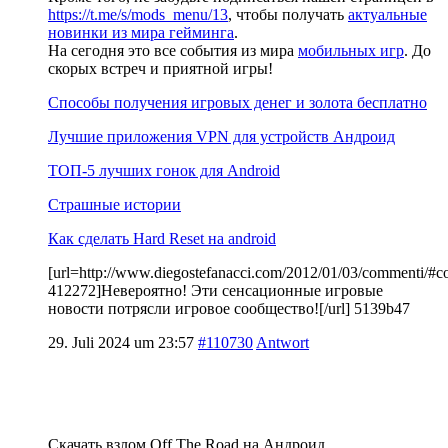
https://t.me/s/mods_menu/13
, чтобы получать
актуальные
новинки из мира гейминга
.
На сегодня это все события из мира
мобильных игр
. До
скорых встреч и приятной игры!
Способы получения игровых денег и золота бесплатно
Лучшие приложения VPN для устройств Андроид
ТОП-5 лучших гонок для Android
Страшные истории
Как сделать Hard Reset на android
[url=http://www.diegostefanacci.com/2012/01/03/commenti/#
412272]Невероятно! Эти сенсационные игровые
новости потрясли игровое сообщество![/url] 5139b47
29. Juli 2024 um 23:57
#110730
Antwort
Скачать взлом Off The Road на Андроид