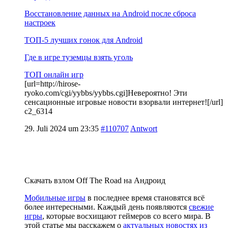
Восстановление данных на Android после сброса
настроек
ТОП-5 лучших гонок для Android
Где в игре туземцы взять уголь
ТОП онлайн игр
[url=http://hirose-
ryoko.com/cgi/yybbs/yybbs.cgi]Невероятно! Эти
сенсационные игровые новости взорвали интернет![/url]
c2_6314
29. Juli 2024 um 23:35
#110707
Antwort
Скачать взлом Off The Road на Андроид
Мобильные игры
в последнее время становятся всё
более интересными. Каждый день появляются
свежие
игры
, которые восхищают геймеров со всего мира. В
этой статье мы расскажем о
актуальных новостях из