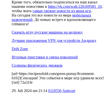
Кроме того, обязательно подписаться на наш канал
нашими новостями в
https://vk.com/wall-226169585_10
,
чтобы знать
самые свежие новости из мира игр
.
На сегодня это все новости из мира
мобильных
развлечений
. До новых встреч и вдохновляющего
гейминга!
Скачать игру русские машины на андроид
Лучшие приложения VPN для устройств Андроид
Drift Zone
Игровые приставки и смена поколений
Солверы физических движков
[url=https://recipesofold.com/green-porray/#comment-
6102]Сенсация! Эти события в мире игр удивили всех!
[/url] 72a31fe
29. Juli 2024 um 21:14
#110556
Antwort