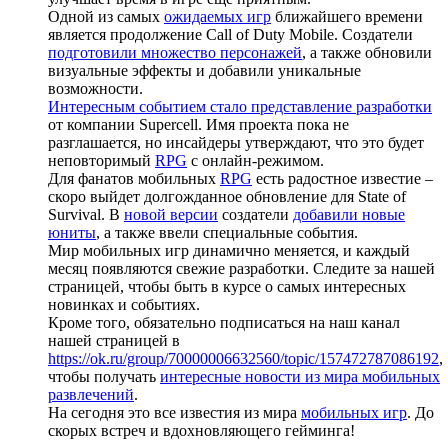
Одной из самых
ожидаемых игр
ближайшего времени
является продолжение Call of Duty Mobile. Создатели
подготовили множество персонажей
, а также обновили
визуальные эффекты и добавили уникальные
возможности.
Интересным событием стало представление разработки
от компании Supercell. Имя проекта пока не
разглашается, но инсайдеры утверждают, что это будет
неповторимый
RPG
с онлайн-режимом.
Для фанатов мобильных
RPG
есть радостное известие –
скоро выйдет долгожданное обновление для State of
Survival. В
новой версии
создатели
добавили новые
юниты
, а также ввели специальные события.
Мир мобильных игр динамично меняется, и каждый
месяц появляются свежие разработки. Следите за нашей
страницей, чтобы быть в курсе о самых интересных
новинках и событиях.
Кроме того, обязательно подписаться на наш канал
нашей страницей в
https://ok.ru/group/70000006632560/topic/157472787086192
,
чтобы получать
интересные новости из мира мобильных
развлечений
.
На сегодня это все известия из мира
мобильных игр
. До
скорых встреч и вдохновляющего гейминга!