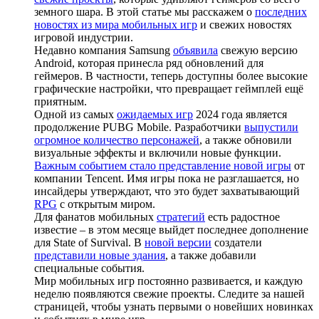
земного шара. В этой статье мы расскажем о
последних
новостях из мира мобильных игр
и свежих новостях
игровой индустрии.
Недавно компания Samsung
объявила
свежую версию
Android, которая принесла ряд обновлений для
геймеров. В частности, теперь доступны более высокие
графические настройки, что превращает геймплей ещё
приятным.
Одной из самых
ожидаемых игр
2024 года является
продолжение PUBG Mobile. Разработчики
выпустили
огромное количество персонажей
, а также обновили
визуальные эффекты и включили новые функции.
Важным событием стало представление новой игры
от
компании Tencent. Имя игры пока не разглашается, но
инсайдеры утверждают, что это будет захватывающий
RPG
с открытым миром.
Для фанатов мобильных
стратегий
есть радостное
известие – в этом месяце выйдет последнее дополнение
для State of Survival. В
новой версии
создатели
представили новые здания
, а также добавили
специальные события.
Мир мобильных игр постоянно развивается, и каждую
неделю появляются свежие проекты. Следите за нашей
страницей, чтобы узнать первыми о новейших новинках