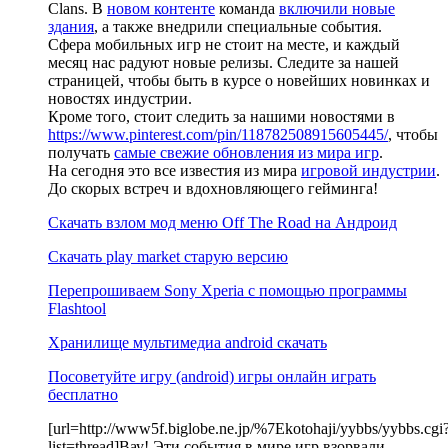
Clans. В
новом контенте
команда
включили новые
здания
, а также внедрили специальные события.
Сфера мобильных игр не стоит на месте, и каждый
месяц нас радуют новые релизы. Следите за нашей
страницей, чтобы быть в курсе о новейших новинках и
новостях индустрии.
Кроме того, стоит следить за нашими новостями в
https://www.pinterest.com/pin/118782508915605445/
, чтобы
получать
самые свежие обновления из мира игр
.
На сегодня это все известия из мира
игровой индустрии
.
До скорых встреч и вдохновляющего гейминга!
Скачать взлом мод меню Off The Road на Андроид
Скачать play market старую версию
Перепрошиваем Sony Xperia с помощью программы
Flashtool
Хранилище мультимедиа android скачать
Посоветуйте игру (android) игры онлайн играть
бесплатно
[url=http://www5f.biglobe.ne.jp/%7Ekotohaji/yybbs/yybbs.cgi
list=thread]Вау! Эти события в мире игр взорвали