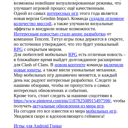
возможны новейшие визуализированные режимы, что
улучшает игровой процесс ещё качественным.
Одной из самых
интересных игр
этого года является
новая версия Genshin Impact. Команда
создали огромное
количество миссий
, а также улучшили визуальные
эффекты и внедрили новые возможности.
Интересным новостью стало анонс разработки
от
компании Tencent. Титул игры пока держится в секрете,
но источники утверждают, что это будет уникальный
RPG
с открытым миром.
Для любителей мобильных
RPG
есть отличная новость –
в ближайшее время выйдет долгожданное расширение
для Clash of Clans. В
новом контенте
команда
включили
новые юниты
, а также ввели уникальные механики.
Мир мобильных игр динамично меняется, и каждый
день нас радуют интересные разработки. Следите за
нашими обзорами, чтобы не пропустить о самых
интересных обновлениях и событиях.
Кроме того, стоит следить за нашими соцсетями в
https://www.pinterest.com/pin/118782508915497598/
, чтобы
получать
актуальные обновления из мира игр
.
На сегодня это все известия из мира
мобильных игр
.
Увидимся скоро и вдохновляющего гейминга!
Игры для Android Гонки