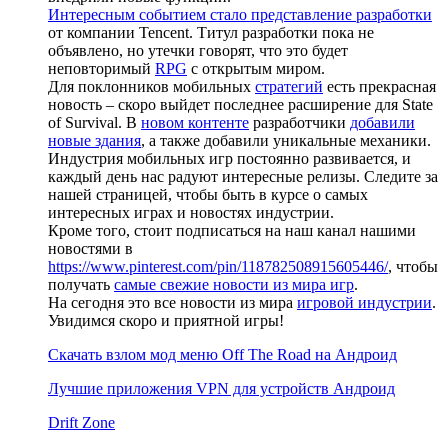
Интересным событием стало представление разработки
от компании Tencent. Титул разработки пока не
объявлено, но утечки говорят, что это будет
неповторимый
RPG
с открытым миром.
Для поклонников мобильных
стратегий
есть прекрасная
новость – скоро выйдет последнее расширение для State
of Survival. В
новом контенте
разработчики
добавили
новые здания
, а также добавили уникальные механики.
Индустрия мобильных игр постоянно развивается, и
каждый день нас радуют интересные релизы. Следите за
нашей страницей, чтобы быть в курсе о самых
интересных играх и новостях индустрии.
Кроме того, стоит подписаться на наш канал нашими
новостями в
https://www.pinterest.com/pin/118782508915605446/
, чтобы
получать
самые свежие новости из мира игр
.
На сегодня это все новости из мира
игровой индустрии
.
Увидимся скоро и приятной игры!
Скачать взлом мод меню Off The Road на Андроид
Лучшие приложения VPN для устройств Андроид
Drift Zone