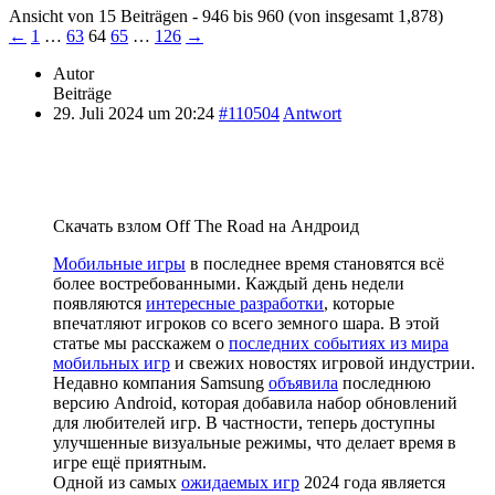
Ansicht von 15 Beiträgen - 946 bis 960 (von insgesamt 1,878)
←
1
…
63
64
65
…
126
→
Autor
Beiträge
29. Juli 2024 um 20:24
#110504
Antwort
Скачать взлом Off The Road на Андроид
Мобильные игры
в последнее время становятся всё
более востребованными. Каждый день недели
появляются
интересные разработки
, которые
впечатляют игроков со всего земного шара. В этой
статье мы расскажем о
последних событиях из мира
мобильных игр
и свежих новостях игровой индустрии.
Недавно компания Samsung
объявила
последнюю
версию Android, которая добавила набор обновлений
для любителей игр. В частности, теперь доступны
улучшенные визуальные режимы, что делает время в
игре ещё приятным.
Одной из самых
ожидаемых игр
2024 года является