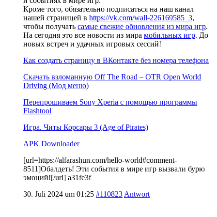
и событиях в мире игр.
Кроме того, обязательно подписаться на наш канал
нашей страницей в
https://vk.com/wall-226169585_3
,
чтобы получать
самые свежие обновления из мира игр
.
На сегодня это все новости из мира
мобильных игр
. До
новых встреч и удачных игровых сессий!
Как создать страницу в ВКонтакте без номера телефона
Скачать взломанную Off The Road – OTR Open World
Driving (Мод меню)
Перепрошиваем Sony Xperia с помощью программы
Flashtool
Игра. Читы Корсары 3 (Age of Pirates)
APK Downloader
[url=https://alfarashun.com/hello-world#comment-
8511]Обалдеть! Эти события в мире игр вызвали бурю
эмоций![/url] a31fe3f
30. Juli 2024 um 01:25
#110823
Antwort