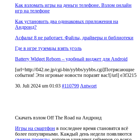
Как взломать игры на деньги телефоне. Взлом онлайн
игр на телефоне
Как установить два одинаковых приложения на
Андроид?
Асфальт 8 не работает. Файлы, драйверы и библиотеки
Где в игре туземцы взять уголь
Battery Widget Reborn – удобный виджет для Android
[url=http://042.ne.jp/cgi-bin/yybbs/yybbs.cgi]Потрясающие
события! Эти игровые новости поразят вас![/url] e3f3215
30. Juli 2024 um 01:03
#110799
Antwort
Скачать взлом Off The Road на Андроид
Игры на смартфон
в последнее время становятся всё
более популярными. Каждый день недели появляются
свежие проекты
, которые удивляют геймеров со всего