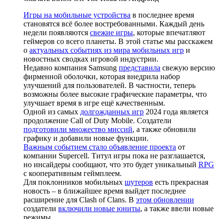
Игры на мобильные устройства
в последнее время
становятся всё более востребованными. Каждый день
недели появляются
свежие игры
, которые впечатляют
геймеров со всего планеты. В этой статье мы расскажем
о
актуальных событиях из мира мобильных игр
и
новостных сводках игровой индустрии.
Недавно компания Samsung
представила
свежую версию
фирменной оболочки, которая внедрила набор
улучшений для пользователей. В частности, теперь
возможны более высокие графические параметры, что
улучшает время в игре ещё качественным.
Одной из самых
долгожданных игр
2024 года является
продолжение Call of Duty Mobile. Создатели
подготовили множество миссий
, а также обновили
графику и добавили новые функции.
Важным событием стало объявление проекта
от
компании Supercell. Титул игры пока не разглашается,
но инсайдеры сообщают, что это будет уникальный
RPG
с кооперативным геймплеем.
Для поклонников мобильных
шутеров
есть прекрасная
новость – в ближайшее время выйдет последнее
расширение для Clash of Clans. В
этом обновлении
создатели
включили новые юниты
, а также ввели новые
режимы.