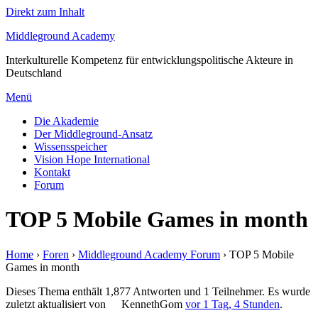
Direkt zum Inhalt
Middleground Academy
Interkulturelle Kompetenz für entwicklungspolitische Akteure in
Deutschland
Menü
Die Akademie
Der Middleground-Ansatz
Wissensspeicher
Vision Hope International
Kontakt
Forum
TOP 5 Mobile Games in month
Home
›
Foren
›
Middleground Academy Forum
›
TOP 5 Mobile
Games in month
Dieses Thema enthält 1,877 Antworten und 1 Teilnehmer. Es wurde
zuletzt aktualisiert von
KennethGom
vor 1 Tag, 4 Stunden
.