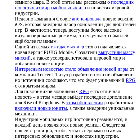
земного шара. В этой статье мы расскажем о
последних
новостях из мира мобильных игр
и новостях игровой
индустрии.
Недавно компания Google
анонсировала
новую версию
iOS, которая внедрила набор обновлений для любителей
игр. В частности, теперь доступны более высокие
визуализированные режимы, что улучшает геймплей
ещё более плавным.
Одной из самых
ожидаемых игр
этого года является
новая версия PUBG Mobile. Создатели
выпустили массу
миссий
, а также усовершенствовали игровой мир и
добавили новые опции.
Интересным новостью стало объявление новой игры
от
компании Tencent. Титул разработки пока не объявлено,
но источники сообщают, что это будет уникальный
RPG
с открытым миром.
Для поклонников мобильных
RPG
есть отличная
новость – в этом месяце выйдет последнее дополнение
для Rise of Kingdoms. В
этом обновлении
разработчики
включили новые юниты
, а также внедрили уникальные
механики.
Индустрия мобильных игр постоянно развивается, и
каждый день появляются новые релизы. Следите за
нашей страницей, чтобы узнать первыми о самых
интересных обновлениях и новостях индустрии.