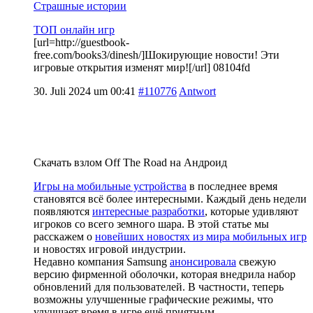
Страшные истории
ТОП онлайн игр
[url=http://guestbook-
free.com/books3/dinesh/]Шокирующие новости! Эти
игровые открытия изменят мир![/url] 08104fd
30. Juli 2024 um 00:41
#110776
Antwort
Скачать взлом Off The Road на Андроид
Игры на мобильные устройства
в последнее время
становятся всё более интересными. Каждый день недели
появляются
интересные разработки
, которые удивляют
игроков со всего земного шара. В этой статье мы
расскажем о
новейших новостях из мира мобильных игр
и новостях игровой индустрии.
Недавно компания Samsung
анонсировала
свежую
версию фирменной оболочки, которая внедрила набор
обновлений для пользователей. В частности, теперь
возможны улучшенные графические режимы, что
улучшает время в игре ещё приятным.