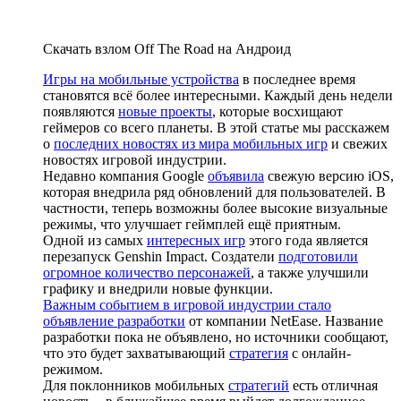
Скачать взлом Off The Road на Андроид
Игры на мобильные устройства
в последнее время
становятся всё более интересными. Каждый день недели
появляются
новые проекты
, которые восхищают
геймеров со всего планеты. В этой статье мы расскажем
о
последних новостях из мира мобильных игр
и свежих
новостях игровой индустрии.
Недавно компания Google
объявила
свежую версию iOS,
которая внедрила ряд обновлений для пользователей. В
частности, теперь возможны более высокие визуальные
режимы, что улучшает геймплей ещё приятным.
Одной из самых
интересных игр
этого года является
перезапуск Genshin Impact. Создатели
подготовили
огромное количество персонажей
, а также улучшили
графику и внедрили новые функции.
Важным событием в игровой индустрии стало
объявление разработки
от компании NetEase. Название
разработки пока не объявлено, но источники сообщают,
что это будет захватывающий
стратегия
с онлайн-
режимом.
Для поклонников мобильных
стратегий
есть отличная