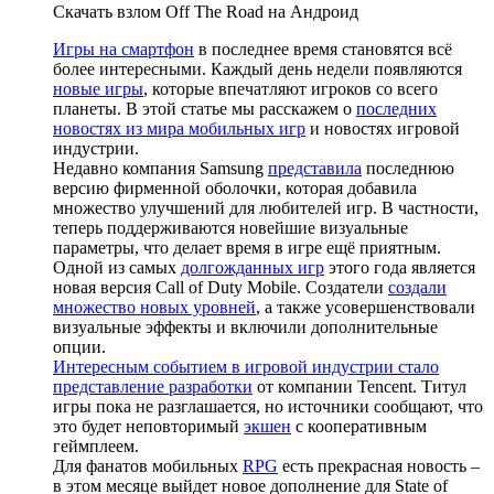
Скачать взлом Off The Road на Андроид
Игры на смартфон
в последнее время становятся всё
более интересными. Каждый день недели появляются
новые игры
, которые впечатляют игроков со всего
планеты. В этой статье мы расскажем о
последних
новостях из мира мобильных игр
и новостях игровой
индустрии.
Недавно компания Samsung
представила
последнюю
версию фирменной оболочки, которая добавила
множество улучшений для любителей игр. В частности,
теперь поддерживаются новейшие визуальные
параметры, что делает время в игре ещё приятным.
Одной из самых
долгожданных игр
этого года является
новая версия Call of Duty Mobile. Создатели
создали
множество новых уровней
, а также усовершенствовали
визуальные эффекты и включили дополнительные
опции.
Интересным событием в игровой индустрии стало
представление разработки
от компании Tencent. Титул
игры пока не разглашается, но источники сообщают, что
это будет неповторимый
экшен
с кооперативным
геймплеем.
Для фанатов мобильных
RPG
есть прекрасная новость –
в этом месяце выйдет новое дополнение для State of