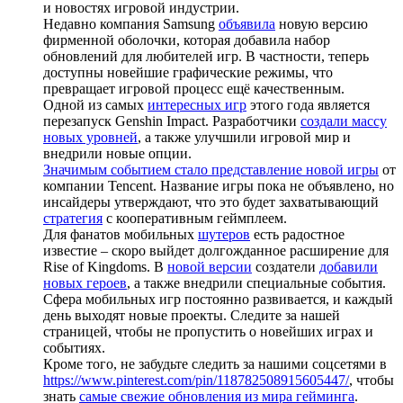
и новостях игровой индустрии.
Недавно компания Samsung
объявила
новую версию
фирменной оболочки, которая добавила набор
обновлений для любителей игр. В частности, теперь
доступны новейшие графические режимы, что
превращает игровой процесс ещё качественным.
Одной из самых
интересных игр
этого года является
перезапуск Genshin Impact. Разработчики
создали массу
новых уровней
, а также улучшили игровой мир и
внедрили новые опции.
Значимым событием стало представление новой игры
от
компании Tencent. Название игры пока не объявлено, но
инсайдеры утверждают, что это будет захватывающий
стратегия
с кооперативным геймплеем.
Для фанатов мобильных
шутеров
есть радостное
известие – скоро выйдет долгожданное расширение для
Rise of Kingdoms. В
новой версии
создатели
добавили
новых героев
, а также внедрили специальные события.
Сфера мобильных игр постоянно развивается, и каждый
день выходят новые проекты. Следите за нашей
страницей, чтобы не пропустить о новейших играх и
событиях.
Кроме того, не забудьте следить за нашими соцсетями в
https://www.pinterest.com/pin/118782508915605447/
, чтобы
знать
самые свежие обновления из мира гейминга
.