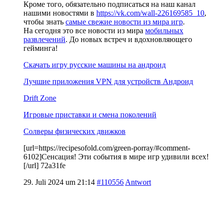
Кроме того, обязательно подписаться на наш канал
нашими новостями в
https://vk.com/wall-226169585_10
,
чтобы знать
самые свежие новости из мира игр
.
На сегодня это все новости из мира
мобильных
развлечений
. До новых встреч и вдохновляющего
гейминга!
Скачать игру русские машины на андроид
Лучшие приложения VPN для устройств Андроид
Drift Zone
Игровые приставки и смена поколений
Солверы физических движков
[url=https://recipesofold.com/green-porray/#comment-
6102]Сенсация! Эти события в мире игр удивили всех!
[/url] 72a31fe
29. Juli 2024 um 21:14
#110556
Antwort