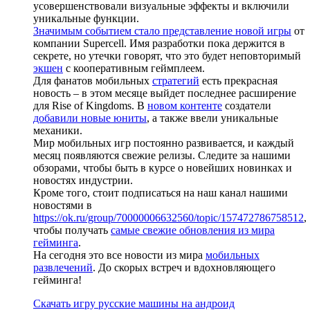
усовершенствовали визуальные эффекты и включили
уникальные функции.
Значимым событием стало представление новой игры
от
компании Supercell. Имя разработки пока держится в
секрете, но утечки говорят, что это будет неповторимый
экшен
с кооперативным геймплеем.
Для фанатов мобильных
стратегий
есть прекрасная
новость – в этом месяце выйдет последнее расширение
для Rise of Kingdoms. В
новом контенте
создатели
добавили новые юниты
, а также ввели уникальные
механики.
Мир мобильных игр постоянно развивается, и каждый
месяц появляются свежие релизы. Следите за нашими
обзорами, чтобы быть в курсе о новейших новинках и
новостях индустрии.
Кроме того, стоит подписаться на наш канал нашими
новостями в
https://ok.ru/group/70000006632560/topic/157472786758512
,
чтобы получать
самые свежие обновления из мира
гейминга
.
На сегодня это все новости из мира
мобильных
развлечений
. До скорых встреч и вдохновляющего
гейминга!
Скачать игру русские машины на андроид