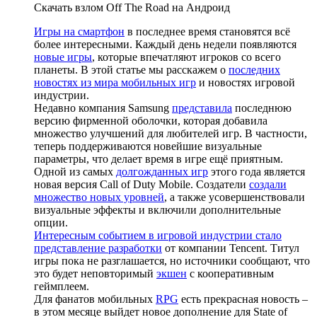
Скачать взлом Off The Road на Андроид
Игры на смартфон
в последнее время становятся всё
более интересными. Каждый день недели появляются
новые игры
, которые впечатляют игроков со всего
планеты. В этой статье мы расскажем о
последних
новостях из мира мобильных игр
и новостях игровой
индустрии.
Недавно компания Samsung
представила
последнюю
версию фирменной оболочки, которая добавила
множество улучшений для любителей игр. В частности,
теперь поддерживаются новейшие визуальные
параметры, что делает время в игре ещё приятным.
Одной из самых
долгожданных игр
этого года является
новая версия Call of Duty Mobile. Создатели
создали
множество новых уровней
, а также усовершенствовали
визуальные эффекты и включили дополнительные
опции.
Интересным событием в игровой индустрии стало
представление разработки
от компании Tencent. Титул
игры пока не разглашается, но источники сообщают, что
это будет неповторимый
экшен
с кооперативным
геймплеем.
Для фанатов мобильных
RPG
есть прекрасная новость –
в этом месяце выйдет новое дополнение для State of