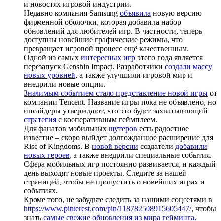
и новостях игровой индустрии.
Недавно компания Samsung
объявила
новую версию
фирменной оболочки, которая добавила набор
обновлений для любителей игр. В частности, теперь
доступны новейшие графические режимы, что
превращает игровой процесс ещё качественным.
Одной из самых
интересных игр
этого года является
перезапуск Genshin Impact. Разработчики
создали массу
новых уровней
, а также улучшили игровой мир и
внедрили новые опции.
Значимым событием стало представление новой игры
от
компании Tencent. Название игры пока не объявлено, но
инсайдеры утверждают, что это будет захватывающий
стратегия
с кооперативным геймплеем.
Для фанатов мобильных
шутеров
есть радостное
известие – скоро выйдет долгожданное расширение для
Rise of Kingdoms. В
новой версии
создатели
добавили
новых героев
, а также внедрили специальные события.
Сфера мобильных игр постоянно развивается, и каждый
день выходят новые проекты. Следите за нашей
страницей, чтобы не пропустить о новейших играх и
событиях.
Кроме того, не забудьте следить за нашими соцсетями в
https://www.pinterest.com/pin/118782508915605447/
, чтобы
знать
самые свежие обновления из мира гейминга
.