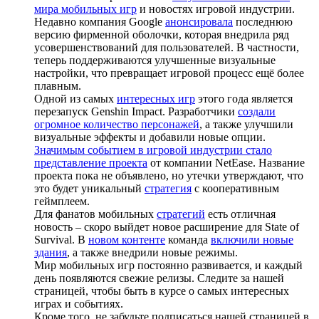
мира мобильных игр
и новостях игровой индустрии.
Недавно компания Google
анонсировала
последнюю
версию фирменной оболочки, которая внедрила ряд
усовершенствований для пользователей. В частности,
теперь поддерживаются улучшенные визуальные
настройки, что превращает игровой процесс ещё более
плавным.
Одной из самых
интересных игр
этого года является
перезапуск Genshin Impact. Разработчики
создали
огромное количество персонажей
, а также улучшили
визуальные эффекты и добавили новые опции.
Значимым событием в игровой индустрии стало
представление проекта
от компании NetEase. Название
проекта пока не объявлено, но утечки утверждают, что
это будет уникальный
стратегия
с кооперативным
геймплеем.
Для фанатов мобильных
стратегий
есть отличная
новость – скоро выйдет новое расширение для State of
Survival. В
новом контенте
команда
включили новые
здания
, а также внедрили новые режимы.
Мир мобильных игр постоянно развивается, и каждый
день появляются свежие релизы. Следите за нашей
страницей, чтобы быть в курсе о самых интересных
играх и событиях.
Кроме того, не забудьте подписаться нашей страницей в