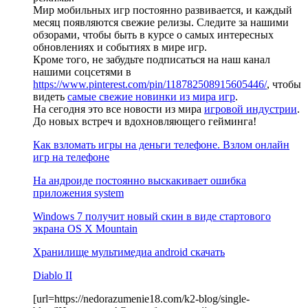
Мир мобильных игр постоянно развивается, и каждый
месяц появляются свежие релизы. Следите за нашими
обзорами, чтобы быть в курсе о самых интересных
обновлениях и событиях в мире игр.
Кроме того, не забудьте подписаться на наш канал
нашими соцсетями в
https://www.pinterest.com/pin/118782508915605446/
, чтобы
видеть
самые свежие новинки из мира игр
.
На сегодня это все новости из мира
игровой индустрии
.
До новых встреч и вдохновляющего гейминга!
Как взломать игры на деньги телефоне. Взлом онлайн
игр на телефоне
На андроиде постоянно выскакивает ошибка
приложения system
Windows 7 получит новый скин в виде стартового
экрана OS X Mountain
Хранилище мультимедиа android скачать
Diablo II
[url=https://nedorazumenie18.com/k2-blog/single-