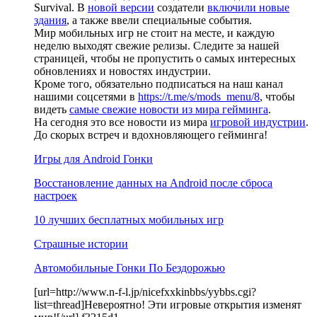
Survival. В
новой версии
создатели
включили новые
здания
, а также ввели специальные события.
Мир мобильных игр не стоит на месте, и каждую
неделю выходят свежие релизы. Следите за нашей
страницей, чтобы не пропустить о самых интересных
обновлениях и новостях индустрии.
Кроме того, обязательно подписаться на наш канал
нашими соцсетями в
https://t.me/s/mods_menu/8
, чтобы
видеть
самые свежие новости из мира гейминга
.
На сегодня это все новости из мира
игровой индустрии
.
До скорых встреч и вдохновляющего гейминга!
Игры для Android Гонки
Восстановление данных на Android после сброса
настроек
10 лучших бесплатных мобильных игр
Страшные истории
Автомобильные Гонки По Бездорожью
[url=http://www.n-f-l.jp/nicefxxkinbbs/yybbs.cgi?
list=thread]Невероятно! Эти игровые открытия изменят