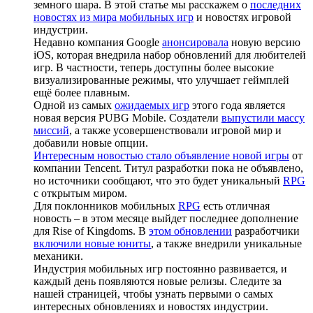
земного шара. В этой статье мы расскажем о
последних
новостях из мира мобильных игр
и новостях игровой
индустрии.
Недавно компания Google
анонсировала
новую версию
iOS, которая внедрила набор обновлений для любителей
игр. В частности, теперь доступны более высокие
визуализированные режимы, что улучшает геймплей
ещё более плавным.
Одной из самых
ожидаемых игр
этого года является
новая версия PUBG Mobile. Создатели
выпустили массу
миссий
, а также усовершенствовали игровой мир и
добавили новые опции.
Интересным новостью стало объявление новой игры
от
компании Tencent. Титул разработки пока не объявлено,
но источники сообщают, что это будет уникальный
RPG
с открытым миром.
Для поклонников мобильных
RPG
есть отличная
новость – в этом месяце выйдет последнее дополнение
для Rise of Kingdoms. В
этом обновлении
разработчики
включили новые юниты
, а также внедрили уникальные
механики.
Индустрия мобильных игр постоянно развивается, и
каждый день появляются новые релизы. Следите за
нашей страницей, чтобы узнать первыми о самых
интересных обновлениях и новостях индустрии.