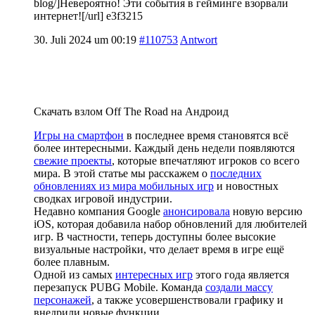
blog/]Невероятно! Эти события в гейминге взорвали
интернет![/url] e3f3215
30. Juli 2024 um 00:19
#110753
Antwort
Скачать взлом Off The Road на Андроид
Игры на смартфон
в последнее время становятся всё
более интересными. Каждый день недели появляются
свежие проекты
, которые впечатляют игроков со всего
мира. В этой статье мы расскажем о
последних
обновлениях из мира мобильных игр
и новостных
сводках игровой индустрии.
Недавно компания Google
анонсировала
новую версию
iOS, которая добавила набор обновлений для любителей
игр. В частности, теперь доступны более высокие
визуальные настройки, что делает время в игре ещё
более плавным.
Одной из самых
интересных игр
этого года является
перезапуск PUBG Mobile. Команда
создали массу
персонажей
, а также усовершенствовали графику и
внедрили новые функции.