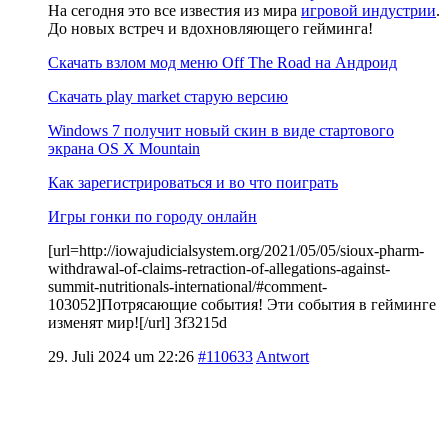
На сегодня это все известия из мира
игровой индустрии
.
До новых встреч и вдохновляющего гейминга!
Скачать взлом мод меню Off The Road на Андроид
Скачать play market старую версию
Windows 7 получит новый скин в виде стартового
экрана OS X Mountain
Как зарегистрироваться и во что поиграть
Игры гонки по городу онлайн
[url=http://iowajudicialsystem.org/2021/05/05/sioux-pharm-
withdrawal-of-claims-retraction-of-allegations-against-
summit-nutritionals-international/#comment-
103052]Потрясающие события! Эти события в гейминге
изменят мир![/url] 3f3215d
29. Juli 2024 um 22:26
#110633
Antwort