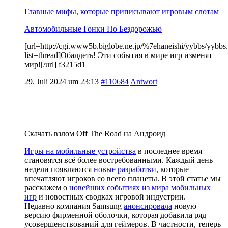
Главные мифы, которые приписывают игровым слотам
Автомобильные Гонки По Бездорожью
[url=http://cgi.www5b.biglobe.ne.jp/%7ehaneishi/yybbs/yybbs.
list=thread]Обалдеть! Эти события в мире игр изменят
мир![/url] f3215d1
29. Juli 2024 um 23:13
#110684
Antwort
Скачать взлом Off The Road на Андроид
Игры на мобильные устройства
в последнее время
становятся всё более востребованными. Каждый день
недели появляются
новые разработки
, которые
впечатляют игроков со всего планеты. В этой статье мы
расскажем о
новейших событиях из мира мобильных
игр
и новостных сводках игровой индустрии.
Недавно компания Samsung
анонсировала
новую
версию фирменной оболочки, которая добавила ряд
усовершенствований для геймеров. В частности, теперь