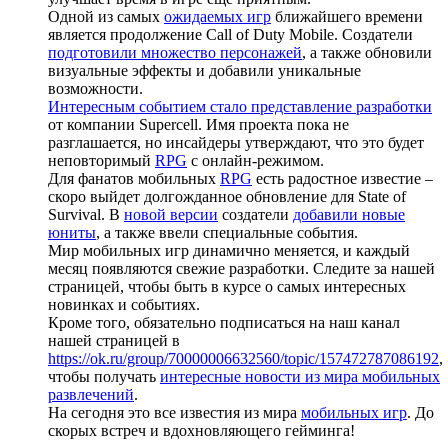
Одной из самых
ожидаемых игр
ближайшего времени
является продолжение Call of Duty Mobile. Создатели
подготовили множество персонажей
, а также обновили
визуальные эффекты и добавили уникальные
возможности.
Интересным событием стало представление разработки
от компании Supercell. Имя проекта пока не
разглашается, но инсайдеры утверждают, что это будет
неповторимый
RPG
с онлайн-режимом.
Для фанатов мобильных
RPG
есть радостное известие –
скоро выйдет долгожданное обновление для State of
Survival. В
новой версии
создатели
добавили новые
юниты
, а также ввели специальные события.
Мир мобильных игр динамично меняется, и каждый
месяц появляются свежие разработки. Следите за нашей
страницей, чтобы быть в курсе о самых интересных
новинках и событиях.
Кроме того, обязательно подписаться на наш канал
нашей страницей в
https://ok.ru/group/70000006632560/topic/157472787086192
,
чтобы получать
интересные новости из мира мобильных
развлечений
.
На сегодня это все известия из мира
мобильных игр
. До
скорых встреч и вдохновляющего гейминга!