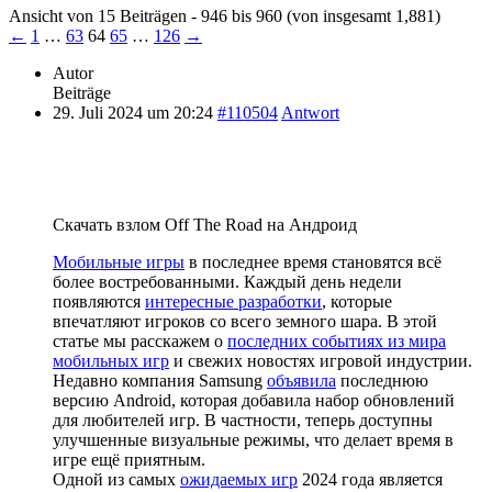
Ansicht von 15 Beiträgen - 946 bis 960 (von insgesamt 1,881)
←
1
…
63
64
65
…
126
→
Autor
Beiträge
29. Juli 2024 um 20:24
#110504
Antwort
Скачать взлом Off The Road на Андроид
Мобильные игры
в последнее время становятся всё
более востребованными. Каждый день недели
появляются
интересные разработки
, которые
впечатляют игроков со всего земного шара. В этой
статье мы расскажем о
последних событиях из мира
мобильных игр
и свежих новостях игровой индустрии.
Недавно компания Samsung
объявила
последнюю
версию Android, которая добавила набор обновлений
для любителей игр. В частности, теперь доступны
улучшенные визуальные режимы, что делает время в
игре ещё приятным.
Одной из самых
ожидаемых игр
2024 года является