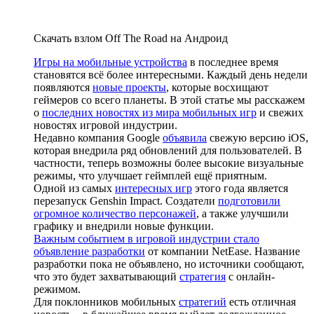
Скачать взлом Off The Road на Андроид
Игры на мобильные устройства
в последнее время
становятся всё более интересными. Каждый день недели
появляются
новые проекты
, которые восхищают
геймеров со всего планеты. В этой статье мы расскажем
о
последних новостях из мира мобильных игр
и свежих
новостях игровой индустрии.
Недавно компания Google
объявила
свежую версию iOS,
которая внедрила ряд обновлений для пользователей. В
частности, теперь возможны более высокие визуальные
режимы, что улучшает геймплей ещё приятным.
Одной из самых
интересных игр
этого года является
перезапуск Genshin Impact. Создатели
подготовили
огромное количество персонажей
, а также улучшили
графику и внедрили новые функции.
Важным событием в игровой индустрии стало
объявление разработки
от компании NetEase. Название
разработки пока не объявлено, но источники сообщают,
что это будет захватывающий
стратегия
с онлайн-
режимом.
Для поклонников мобильных
стратегий
есть отличная