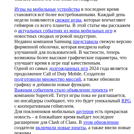
Игры на мобильные устройства
в последнее время
становятся всё более востребованными. Каждый день
недели появляются
свежие игры
, которые впечатляют
геймеров со всего планеты. В этой статье мы расскажем
о
актуальных событиях из мира мобильных игр
и
новостных сводках игровой индустрии.
Недавно компания Samsung
представила
свежую версию
фирменной оболочки, которая внедрила набор
улучшений для пользователей. В частности, теперь
возможны более высокие графические параметры, что
улучшает время в игре ещё качественным.
Одной из самых
долгожданных игр
2024 года является
продолжение Call of Duty Mobile. Создатели
подготовили множество миссий
, а также обновили
графику и добавили новые функции.
Важным событием стало объявление проекта
от
компании Supercell. Титул игры пока не разглашается,
но инсайдеры сообщают, что это будет уникальный
RPG
с кооперативным геймплеем.
Для поклонников мобильных
шутеров
есть прекрасная
новость – в ближайшее время выйдет последнее
расширение для Clash of Clans. В
этом обновлении
создатели
включили новые юниты
, а также ввели новые
режимы.