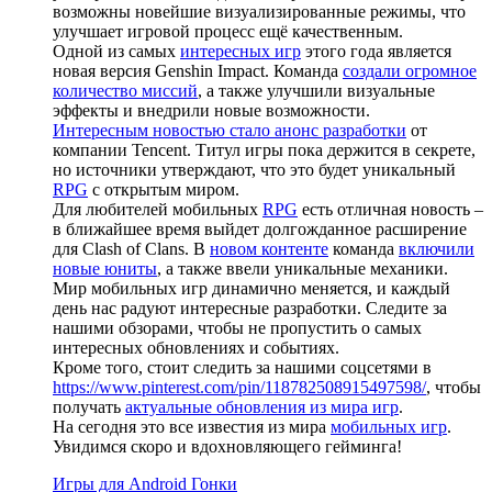
возможны новейшие визуализированные режимы, что
улучшает игровой процесс ещё качественным.
Одной из самых
интересных игр
этого года является
новая версия Genshin Impact. Команда
создали огромное
количество миссий
, а также улучшили визуальные
эффекты и внедрили новые возможности.
Интересным новостью стало анонс разработки
от
компании Tencent. Титул игры пока держится в секрете,
но источники утверждают, что это будет уникальный
RPG
с открытым миром.
Для любителей мобильных
RPG
есть отличная новость –
в ближайшее время выйдет долгожданное расширение
для Clash of Clans. В
новом контенте
команда
включили
новые юниты
, а также ввели уникальные механики.
Мир мобильных игр динамично меняется, и каждый
день нас радуют интересные разработки. Следите за
нашими обзорами, чтобы не пропустить о самых
интересных обновлениях и событиях.
Кроме того, стоит следить за нашими соцсетями в
https://www.pinterest.com/pin/118782508915497598/
, чтобы
получать
актуальные обновления из мира игр
.
На сегодня это все известия из мира
мобильных игр
.
Увидимся скоро и вдохновляющего гейминга!
Игры для Android Гонки