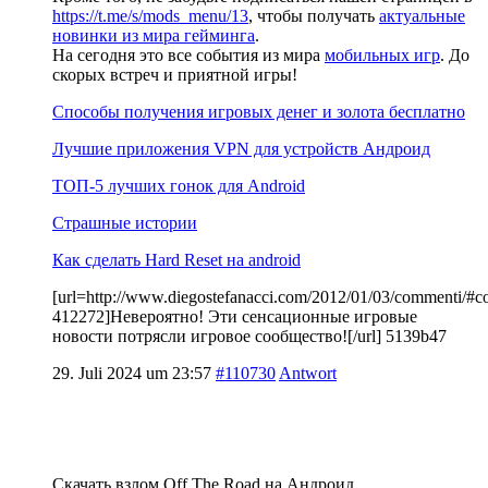
https://t.me/s/mods_menu/13
, чтобы получать
актуальные
новинки из мира гейминга
.
На сегодня это все события из мира
мобильных игр
. До
скорых встреч и приятной игры!
Способы получения игровых денег и золота бесплатно
Лучшие приложения VPN для устройств Андроид
ТОП-5 лучших гонок для Android
Страшные истории
Как сделать Hard Reset на android
[url=http://www.diegostefanacci.com/2012/01/03/commenti/#
412272]Невероятно! Эти сенсационные игровые
новости потрясли игровое сообщество![/url] 5139b47
29. Juli 2024 um 23:57
#110730
Antwort
Скачать взлом Off The Road на Андроид