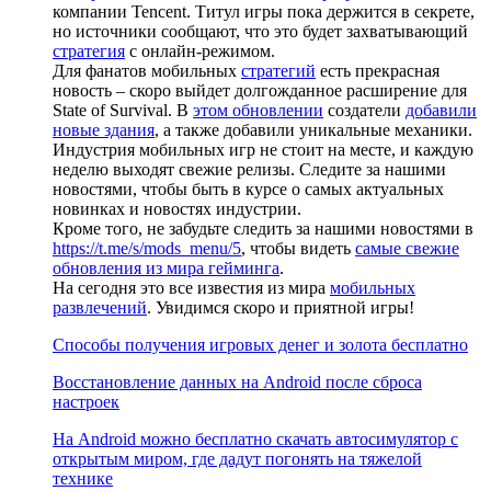
компании Tencent. Титул игры пока держится в секрете,
но источники сообщают, что это будет захватывающий
стратегия
с онлайн-режимом.
Для фанатов мобильных
стратегий
есть прекрасная
новость – скоро выйдет долгожданное расширение для
State of Survival. В
этом обновлении
создатели
добавили
новые здания
, а также добавили уникальные механики.
Индустрия мобильных игр не стоит на месте, и каждую
неделю выходят свежие релизы. Следите за нашими
новостями, чтобы быть в курсе о самых актуальных
новинках и новостях индустрии.
Кроме того, не забудьте следить за нашими новостями в
https://t.me/s/mods_menu/5
, чтобы видеть
самые свежие
обновления из мира гейминга
.
На сегодня это все известия из мира
мобильных
развлечений
. Увидимся скоро и приятной игры!
Способы получения игровых денег и золота бесплатно
Восстановление данных на Android после сброса
настроек
На Android можно бесплатно скачать автосимулятор с
открытым миром, где дадут погонять на тяжелой
технике