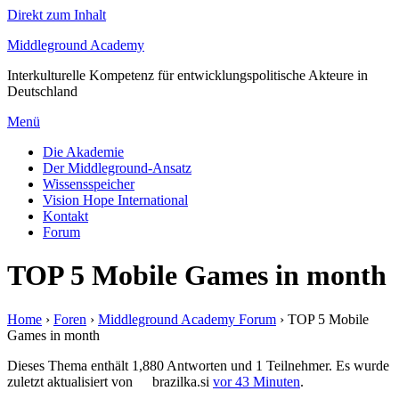
Direkt zum Inhalt
Middleground Academy
Interkulturelle Kompetenz für entwicklungspolitische Akteure in
Deutschland
Menü
Die Akademie
Der Middleground-Ansatz
Wissensspeicher
Vision Hope International
Kontakt
Forum
TOP 5 Mobile Games in month
Home
›
Foren
›
Middleground Academy Forum
›
TOP 5 Mobile
Games in month
Dieses Thema enthält 1,880 Antworten und 1 Teilnehmer. Es wurde
zuletzt aktualisiert von
brazilka.si
vor 43 Minuten
.