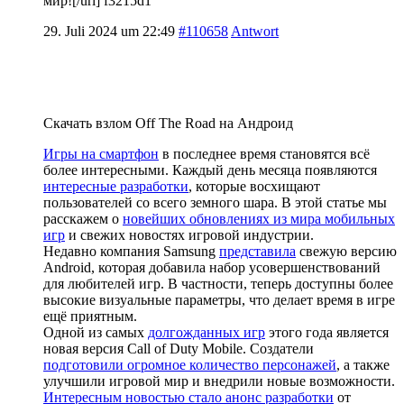
мир![/url] f3215d1
29. Juli 2024 um 22:49
#110658
Antwort
Скачать взлом Off The Road на Андроид
Игры на смартфон
в последнее время становятся всё
более интересными. Каждый день месяца появляются
интересные разработки
, которые восхищают
пользователей со всего земного шара. В этой статье мы
расскажем о
новейших обновлениях из мира мобильных
игр
и свежих новостях игровой индустрии.
Недавно компания Samsung
представила
свежую версию
Android, которая добавила набор усовершенствований
для любителей игр. В частности, теперь доступны более
высокие визуальные параметры, что делает время в игре
ещё приятным.
Одной из самых
долгожданных игр
этого года является
новая версия Call of Duty Mobile. Создатели
подготовили огромное количество персонажей
, а также
улучшили игровой мир и внедрили новые возможности.
Интересным новостью стало анонс разработки
от