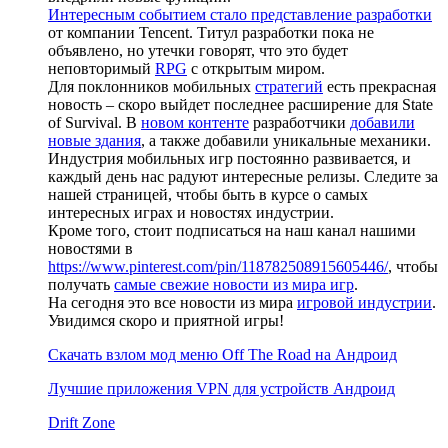
Интересным событием стало представление разработки
от компании Tencent. Титул разработки пока не
объявлено, но утечки говорят, что это будет
неповторимый
RPG
с открытым миром.
Для поклонников мобильных
стратегий
есть прекрасная
новость – скоро выйдет последнее расширение для State
of Survival. В
новом контенте
разработчики
добавили
новые здания
, а также добавили уникальные механики.
Индустрия мобильных игр постоянно развивается, и
каждый день нас радуют интересные релизы. Следите за
нашей страницей, чтобы быть в курсе о самых
интересных играх и новостях индустрии.
Кроме того, стоит подписаться на наш канал нашими
новостями в
https://www.pinterest.com/pin/118782508915605446/
, чтобы
получать
самые свежие новости из мира игр
.
На сегодня это все новости из мира
игровой индустрии
.
Увидимся скоро и приятной игры!
Скачать взлом мод меню Off The Road на Андроид
Лучшие приложения VPN для устройств Андроид
Drift Zone