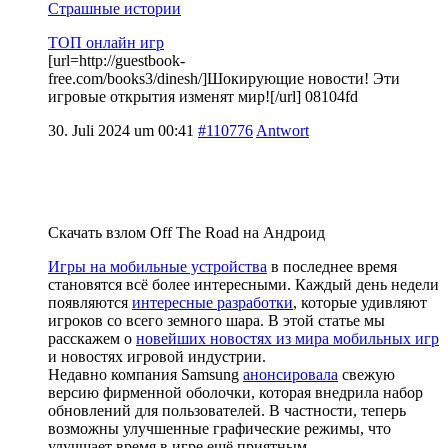
Страшные истории
ТОП онлайн игр
[url=http://guestbook-
free.com/books3/dinesh/]Шокирующие новости! Эти
игровые открытия изменят мир![/url] 08104fd
30. Juli 2024 um 00:41
#110776
Antwort
Скачать взлом Off The Road на Андроид
Игры на мобильные устройства
в последнее время
становятся всё более интересными. Каждый день недели
появляются
интересные разработки
, которые удивляют
игроков со всего земного шара. В этой статье мы
расскажем о
новейших новостях из мира мобильных игр
и новостях игровой индустрии.
Недавно компания Samsung
анонсировала
свежую
версию фирменной оболочки, которая внедрила набор
обновлений для пользователей. В частности, теперь
возможны улучшенные графические режимы, что
улучшает время в игре ещё приятным.