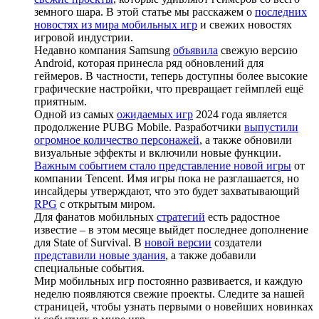
земного шара. В этой статье мы расскажем о
последних
новостях из мира мобильных игр
и свежих новостях
игровой индустрии.
Недавно компания Samsung
объявила
свежую версию
Android, которая принесла ряд обновлений для
геймеров. В частности, теперь доступны более высокие
графические настройки, что превращает геймплей ещё
приятным.
Одной из самых
ожидаемых игр
2024 года является
продолжение PUBG Mobile. Разработчики
выпустили
огромное количество персонажей
, а также обновили
визуальные эффекты и включили новые функции.
Важным событием стало представление новой игры
от
компании Tencent. Имя игры пока не разглашается, но
инсайдеры утверждают, что это будет захватывающий
RPG
с открытым миром.
Для фанатов мобильных
стратегий
есть радостное
известие – в этом месяце выйдет последнее дополнение
для State of Survival. В
новой версии
создатели
представили новые здания
, а также добавили
специальные события.
Мир мобильных игр постоянно развивается, и каждую
неделю появляются свежие проекты. Следите за нашей
страницей, чтобы узнать первыми о новейших новинках