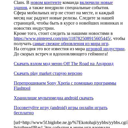
Clans. В
новом контенте
команда
включили новые
здания
, а также внедрили специальные события.
Сфера мобильных игр не стоит на месте, и каждый
месяц нас радуют новые релизы. Следите за нашей
страницей, чтобы быть в курсе о новейших новинках и
новостях индустрии.
Кроме того, стоит следить за нашими новостями в
https://www.pinterest.com/pin/118782508915605445/
, чтобы
получать
самые свежие обновления из мира игр
.
На сегодня это все известия из мира
игровой индустрии
.
До скорых встреч и вдохновляющего гейминга!
Скачать взлом мод меню Off The Road на Андроид
Скачать play market старую версию
Перепрошиваем Sony Xperia с помощью программы
Flashtool
Хранилище мультимедиа android скачать
Посоветуйте игру (android) игры онлайн играть
бесплатно
[url=http://www5f.biglobe.ne.jp/%7Ekotohaji/yybbs/yybbs.cgi
list=thread]Вау! Эти события в мире игр взорвали