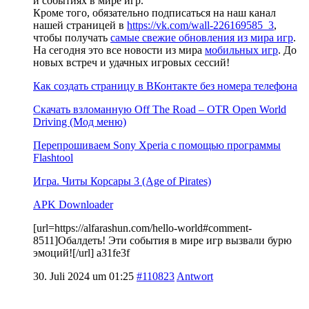
и событиях в мире игр.
Кроме того, обязательно подписаться на наш канал
нашей страницей в
https://vk.com/wall-226169585_3
,
чтобы получать
самые свежие обновления из мира игр
.
На сегодня это все новости из мира
мобильных игр
. До
новых встреч и удачных игровых сессий!
Как создать страницу в ВКонтакте без номера телефона
Скачать взломанную Off The Road – OTR Open World
Driving (Мод меню)
Перепрошиваем Sony Xperia с помощью программы
Flashtool
Игра. Читы Корсары 3 (Age of Pirates)
APK Downloader
[url=https://alfarashun.com/hello-world#comment-
8511]Обалдеть! Эти события в мире игр вызвали бурю
эмоций![/url] a31fe3f
30. Juli 2024 um 01:25
#110823
Antwort