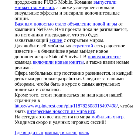
продолжение PUBG Mobile. Команда
выпустили
множество миссий
, а также усовершенствовали
визуальные эффекты и внедрили дополнительные
опции.
Важным новостью стало объявление новой игры
от
компании NetEase. Имя проекта пока не разглашается,
но источники утверждают, что это будет
захватывающий
экшен
с открытым миром.
Для любителей мобильных
стратегий
есть радостное
известие – в ближайшее время выйдет новое
дополнение для State of Survival. В
новом контенте
команда
включили новые юниты
, а также ввели новые
режимы.
Сфера мобильных игр постоянно развивается, и каждый
день выходят новые разработки. Следите за нашими
обзорами, чтобы быть в курсе о самых актуальных
новинках и событиях.
Кроме того, стоит подписаться на наш канал нашей
страницей в
https://www.pinterest.com/pin/118782508915497498/
, чтобы
знать
интересные новости из мира игр
.
На сегодня это все известия из мира
мобильных игр
.
Увидимся скоро и удачных игровых сессий!
Где вводить промокод в клеш рояль