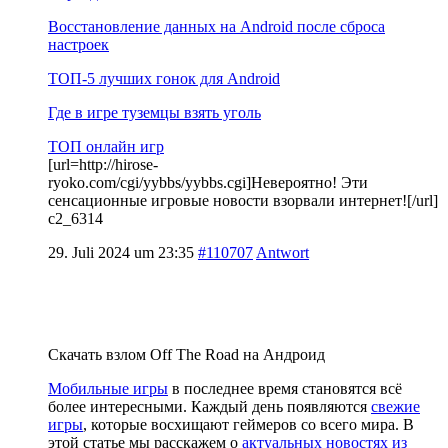
Восстановление данных на Android после сброса
настроек
ТОП-5 лучших гонок для Android
Где в игре туземцы взять уголь
ТОП онлайн игр
[url=http://hirose-
ryoko.com/cgi/yybbs/yybbs.cgi]Невероятно! Эти
сенсационные игровые новости взорвали интернет![/url]
c2_6314
29. Juli 2024 um 23:35
#110707
Antwort
Скачать взлом Off The Road на Андроид
Мобильные игры
в последнее время становятся всё
более интересными. Каждый день появляются
свежие
игры
, которые восхищают геймеров со всего мира. В
этой статье мы расскажем о
актуальных новостях из