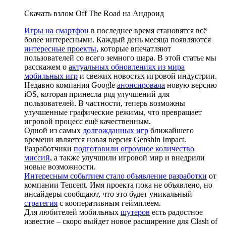
Скачать взлом Off The Road на Андроид
Игры на смартфон
в последнее время становятся всё
более интересными. Каждый день месяца появляются
интересные проекты
, которые впечатляют
пользователей со всего земного шара. В этой статье мы
расскажем о
актуальных обновлениях из мира
мобильных игр
и свежих новостях игровой индустрии.
Недавно компания Google
анонсировала
новую версию
iOS, которая принесла ряд улучшений для
пользователей. В частности, теперь возможны
улучшенные графические режимы, что превращает
игровой процесс ещё качественным.
Одной из самых
долгожданных игр
ближайшего
времени является новая версия Genshin Impact.
Разработчики
подготовили огромное количество
миссий
, а также улучшили игровой мир и внедрили
новые возможности.
Интересным событием стало объявление разработки
от
компании Tencent. Имя проекта пока не объявлено, но
инсайдеры сообщают, что это будет уникальный
стратегия
с кооперативным геймплеем.
Для любителей мобильных
шутеров
есть радостное
известие – скоро выйдет новое расширение для Clash of