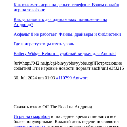
Как взломать игры на деньги телефоне. Взлом онлайн
игр на телефоне
Как установить два одинаковых приложения на
Андроид?
Асфальт 8 не работает. Файлы, драйверы и библиотеки
Где в игре туземцы взять уголь
Battery Widget Reborn – удобный виджет для Android
[url=http://042.ne.jp/cgi-bin/yybbs/yybbs.cgi]Потрясающие
события! Эти игровые новости поразят вас![/url] e3f3215
30. Juli 2024 um 01:03
#110799
Antwort
Скачать взлом Off The Road на Андроид
Игры на смартфон
в последнее время становятся всё
более популярными. Каждый день недели появляются
свежие проекты
, которые удивляют геймеров со всего