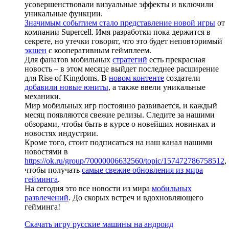
усовершенствовали визуальные эффекты и включили
уникальные функции.
Значимым событием стало представление новой игры
от
компании Supercell. Имя разработки пока держится в
секрете, но утечки говорят, что это будет неповторимый
экшен
с кооперативным геймплеем.
Для фанатов мобильных
стратегий
есть прекрасная
новость – в этом месяце выйдет последнее расширение
для Rise of Kingdoms. В
новом контенте
создатели
добавили новые юниты
, а также ввели уникальные
механики.
Мир мобильных игр постоянно развивается, и каждый
месяц появляются свежие релизы. Следите за нашими
обзорами, чтобы быть в курсе о новейших новинках и
новостях индустрии.
Кроме того, стоит подписаться на наш канал нашими
новостями в
https://ok.ru/group/70000006632560/topic/157472786758512
,
чтобы получать
самые свежие обновления из мира
гейминга
.
На сегодня это все новости из мира
мобильных
развлечений
. До скорых встреч и вдохновляющего
гейминга!
Скачать игру русские машины на андроид