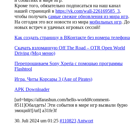
и событиях в мире игр.
Кроме того, обязательно подписаться на наш канал
нашей страницей в
https://vk.com/wall-226169585_3
,
чтобы получать
самые свежие обновления из мира игр
.
На сегодня это все новости из мира
мобильных игр
. До
новых встреч и удачных игровых сессий!
Как создать страницу в ВКонтакте без номера телефона
Скачать взломанную Off The Road – OTR Open World
Driving (Мод меню)
Перепрошиваем Sony Xperia с помощью программы
Flashtool
Игра. Читы Корсары 3 (Age of Pirates)
APK Downloader
[url=https://alfarashun.com/hello-world#comment-
8511]Обалдеть! Эти события в мире игр вызвали бурю
эмоций![/url] a31fe3f
30. Juli 2024 um 01:25
#110823
Antwort