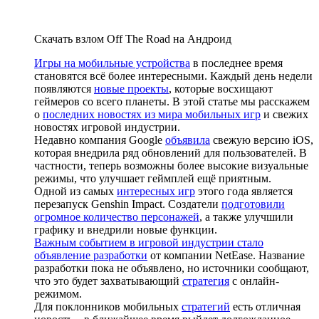
Скачать взлом Off The Road на Андроид
Игры на мобильные устройства
в последнее время
становятся всё более интересными. Каждый день недели
появляются
новые проекты
, которые восхищают
геймеров со всего планеты. В этой статье мы расскажем
о
последних новостях из мира мобильных игр
и свежих
новостях игровой индустрии.
Недавно компания Google
объявила
свежую версию iOS,
которая внедрила ряд обновлений для пользователей. В
частности, теперь возможны более высокие визуальные
режимы, что улучшает геймплей ещё приятным.
Одной из самых
интересных игр
этого года является
перезапуск Genshin Impact. Создатели
подготовили
огромное количество персонажей
, а также улучшили
графику и внедрили новые функции.
Важным событием в игровой индустрии стало
объявление разработки
от компании NetEase. Название
разработки пока не объявлено, но источники сообщают,
что это будет захватывающий
стратегия
с онлайн-
режимом.
Для поклонников мобильных
стратегий
есть отличная