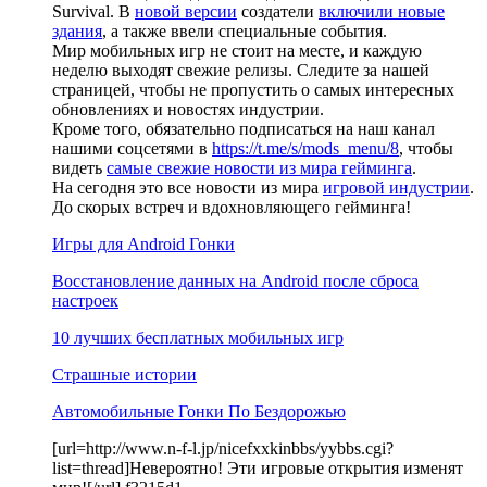
Survival. В
новой версии
создатели
включили новые
здания
, а также ввели специальные события.
Мир мобильных игр не стоит на месте, и каждую
неделю выходят свежие релизы. Следите за нашей
страницей, чтобы не пропустить о самых интересных
обновлениях и новостях индустрии.
Кроме того, обязательно подписаться на наш канал
нашими соцсетями в
https://t.me/s/mods_menu/8
, чтобы
видеть
самые свежие новости из мира гейминга
.
На сегодня это все новости из мира
игровой индустрии
.
До скорых встреч и вдохновляющего гейминга!
Игры для Android Гонки
Восстановление данных на Android после сброса
настроек
10 лучших бесплатных мобильных игр
Страшные истории
Автомобильные Гонки По Бездорожью
[url=http://www.n-f-l.jp/nicefxxkinbbs/yybbs.cgi?
list=thread]Невероятно! Эти игровые открытия изменят