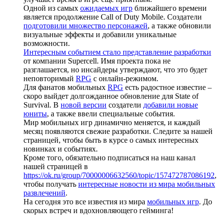
Одной из самых
ожидаемых игр
ближайшего времени
является продолжение Call of Duty Mobile. Создатели
подготовили множество персонажей
, а также обновили
визуальные эффекты и добавили уникальные
возможности.
Интересным событием стало представление разработки
от компании Supercell. Имя проекта пока не
разглашается, но инсайдеры утверждают, что это будет
неповторимый
RPG
с онлайн-режимом.
Для фанатов мобильных
RPG
есть радостное известие –
скоро выйдет долгожданное обновление для State of
Survival. В
новой версии
создатели
добавили новые
юниты
, а также ввели специальные события.
Мир мобильных игр динамично меняется, и каждый
месяц появляются свежие разработки. Следите за нашей
страницей, чтобы быть в курсе о самых интересных
новинках и событиях.
Кроме того, обязательно подписаться на наш канал
нашей страницей в
https://ok.ru/group/70000006632560/topic/157472787086192
,
чтобы получать
интересные новости из мира мобильных
развлечений
.
На сегодня это все известия из мира
мобильных игр
. До
скорых встреч и вдохновляющего гейминга!