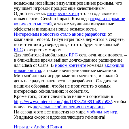
возможны новейшие визуализированные режимы, что
улучшает игровой процесс ещё качественным.
Одной из самых
интересных игр
этого года является
новая версия Genshin Impact. Команда
создали огромное
количество миссий
, а также улучшили визуальные
эффекты и внедрили новые возможности.
Интересным новостью стало анонс разработки
от
компании Tencent. Титул игры пока держится в секрете,
но источники утверждают, что это будет уникальный
RPG
с открытым миром.
Для любителей мобильных
RPG
есть отличная новость –
в ближайшее время выйдет долгожданное расширение
для Clash of Clans. В
новом контенте
команда
включили
новые юниты
, а также ввели уникальные механики.
Мир мобильных игр динамично меняется, и каждый
день нас радуют интересные разработки. Следите за
нашими обзорами, чтобы не пропустить о самых
интересных обновлениях и событиях.
Кроме того, стоит следить за нашими соцсетями в
https://www.pinterest.com/pin/118782508915497598/
, чтобы
получать
актуальные обновления из мира игр
.
На сегодня это все известия из мира
мобильных игр
.
Увидимся скоро и вдохновляющего гейминга!
Игры для Android Гонки