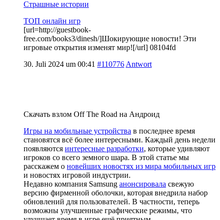
Страшные истории
ТОП онлайн игр
[url=http://guestbook-
free.com/books3/dinesh/]Шокирующие новости! Эти
игровые открытия изменят мир![/url] 08104fd
30. Juli 2024 um 00:41
#110776
Antwort
Скачать взлом Off The Road на Андроид
Игры на мобильные устройства
в последнее время
становятся всё более интересными. Каждый день недели
появляются
интересные разработки
, которые удивляют
игроков со всего земного шара. В этой статье мы
расскажем о
новейших новостях из мира мобильных игр
и новостях игровой индустрии.
Недавно компания Samsung
анонсировала
свежую
версию фирменной оболочки, которая внедрила набор
обновлений для пользователей. В частности, теперь
возможны улучшенные графические режимы, что
улучшает время в игре ещё приятным.