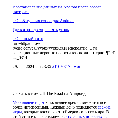
Восстановление данных на Android после сброса
настроек
ТОП-5 лучших гонок для Android
Где в игре туземцы взять уголь
ТОП онлайн игр
[url=http://hirose-
ryoko.com/cgi/yybbs/yybbs.cgi]Невероятно! Эти
сенсационные игровые новости взорвали интернет![/url]
c2_6314
29. Juli 2024 um 23:35
#110707
Antwort
Скачать взлом Off The Road на Андроид
Мобильные игры
в последнее время становятся всё
более интересными. Каждый день появляются
свежие
игры
, которые восхищают геймеров со всего мира. В
этой статье мы расскажем о
актуальных новостях из