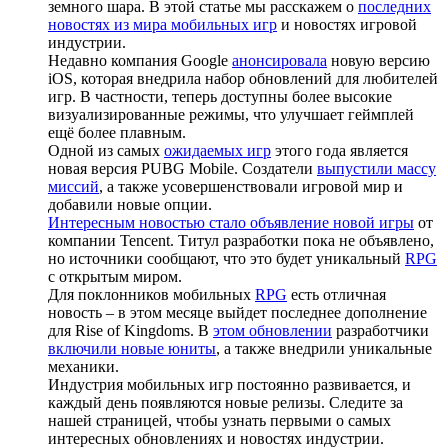
земного шара. В этой статье мы расскажем о
последних
новостях из мира мобильных игр
и новостях игровой
индустрии.
Недавно компания Google
анонсировала
новую версию
iOS, которая внедрила набор обновлений для любителей
игр. В частности, теперь доступны более высокие
визуализированные режимы, что улучшает геймплей
ещё более плавным.
Одной из самых
ожидаемых игр
этого года является
новая версия PUBG Mobile. Создатели
выпустили массу
миссий
, а также усовершенствовали игровой мир и
добавили новые опции.
Интересным новостью стало объявление новой игры
от
компании Tencent. Титул разработки пока не объявлено,
но источники сообщают, что это будет уникальный
RPG
с открытым миром.
Для поклонников мобильных
RPG
есть отличная
новость – в этом месяце выйдет последнее дополнение
для Rise of Kingdoms. В
этом обновлении
разработчики
включили новые юниты
, а также внедрили уникальные
механики.
Индустрия мобильных игр постоянно развивается, и
каждый день появляются новые релизы. Следите за
нашей страницей, чтобы узнать первыми о самых
интересных обновлениях и новостях индустрии.