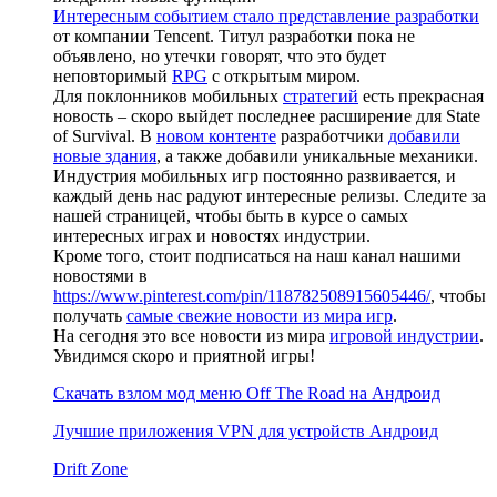
Интересным событием стало представление разработки
от компании Tencent. Титул разработки пока не
объявлено, но утечки говорят, что это будет
неповторимый
RPG
с открытым миром.
Для поклонников мобильных
стратегий
есть прекрасная
новость – скоро выйдет последнее расширение для State
of Survival. В
новом контенте
разработчики
добавили
новые здания
, а также добавили уникальные механики.
Индустрия мобильных игр постоянно развивается, и
каждый день нас радуют интересные релизы. Следите за
нашей страницей, чтобы быть в курсе о самых
интересных играх и новостях индустрии.
Кроме того, стоит подписаться на наш канал нашими
новостями в
https://www.pinterest.com/pin/118782508915605446/
, чтобы
получать
самые свежие новости из мира игр
.
На сегодня это все новости из мира
игровой индустрии
.
Увидимся скоро и приятной игры!
Скачать взлом мод меню Off The Road на Андроид
Лучшие приложения VPN для устройств Андроид
Drift Zone