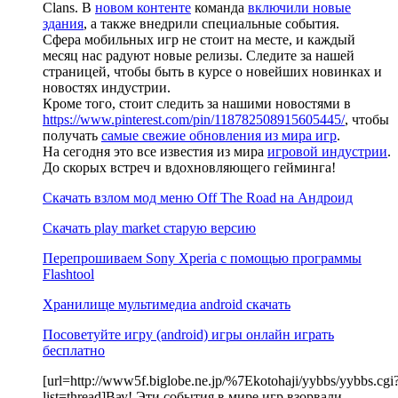
Clans. В
новом контенте
команда
включили новые
здания
, а также внедрили специальные события.
Сфера мобильных игр не стоит на месте, и каждый
месяц нас радуют новые релизы. Следите за нашей
страницей, чтобы быть в курсе о новейших новинках и
новостях индустрии.
Кроме того, стоит следить за нашими новостями в
https://www.pinterest.com/pin/118782508915605445/
, чтобы
получать
самые свежие обновления из мира игр
.
На сегодня это все известия из мира
игровой индустрии
.
До скорых встреч и вдохновляющего гейминга!
Скачать взлом мод меню Off The Road на Андроид
Скачать play market старую версию
Перепрошиваем Sony Xperia с помощью программы
Flashtool
Хранилище мультимедиа android скачать
Посоветуйте игру (android) игры онлайн играть
бесплатно
[url=http://www5f.biglobe.ne.jp/%7Ekotohaji/yybbs/yybbs.cgi
list=thread]Вау! Эти события в мире игр взорвали