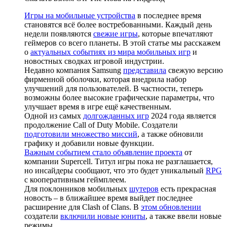
Игры на мобильные устройства
в последнее время
становятся всё более востребованными. Каждый день
недели появляются
свежие игры
, которые впечатляют
геймеров со всего планеты. В этой статье мы расскажем
о
актуальных событиях из мира мобильных игр
и
новостных сводках игровой индустрии.
Недавно компания Samsung
представила
свежую версию
фирменной оболочки, которая внедрила набор
улучшений для пользователей. В частности, теперь
возможны более высокие графические параметры, что
улучшает время в игре ещё качественным.
Одной из самых
долгожданных игр
2024 года является
продолжение Call of Duty Mobile. Создатели
подготовили множество миссий
, а также обновили
графику и добавили новые функции.
Важным событием стало объявление проекта
от
компании Supercell. Титул игры пока не разглашается,
но инсайдеры сообщают, что это будет уникальный
RPG
с кооперативным геймплеем.
Для поклонников мобильных
шутеров
есть прекрасная
новость – в ближайшее время выйдет последнее
расширение для Clash of Clans. В
этом обновлении
создатели
включили новые юниты
, а также ввели новые
режимы.