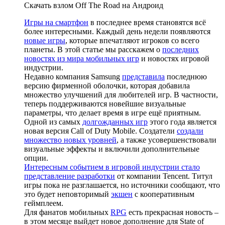
Скачать взлом Off The Road на Андроид
Игры на смартфон
в последнее время становятся всё
более интересными. Каждый день недели появляются
новые игры
, которые впечатляют игроков со всего
планеты. В этой статье мы расскажем о
последних
новостях из мира мобильных игр
и новостях игровой
индустрии.
Недавно компания Samsung
представила
последнюю
версию фирменной оболочки, которая добавила
множество улучшений для любителей игр. В частности,
теперь поддерживаются новейшие визуальные
параметры, что делает время в игре ещё приятным.
Одной из самых
долгожданных игр
этого года является
новая версия Call of Duty Mobile. Создатели
создали
множество новых уровней
, а также усовершенствовали
визуальные эффекты и включили дополнительные
опции.
Интересным событием в игровой индустрии стало
представление разработки
от компании Tencent. Титул
игры пока не разглашается, но источники сообщают, что
это будет неповторимый
экшен
с кооперативным
геймплеем.
Для фанатов мобильных
RPG
есть прекрасная новость –
в этом месяце выйдет новое дополнение для State of