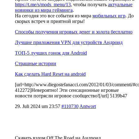
https://t.me/s/mods_menu/13
, чтобы получать
актуальные
новинки из мира гейминга
.
На сегодня это все события из мира
мобильных игр
. До
скорых встреч и приятной игры!
Способы получения игровых денег и золота бесплатно
Лучшие приложения VPN для устройств Андроид
ТОП-5 лучших гонок для Android
Страшные истории
Как сделать Hard Reset на android
[url=http://www.diegostefanacci.com/2012/01/03/commenti/#
412272]Невероятно! Эти сенсационные игровые
новости потрясли игровое сообщество![/url] 5139b47
29. Juli 2024 um 23:57
#110730
Antwort
Скачать взлом Off The Road на Андроид