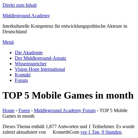
Direkt zum Inhalt
Middleground Academy
Interkulturelle Kompetenz für entwicklungspolitische Akteure in
Deutschland
Menü
Die Akademie
Der Middleground-Ansatz
Wissensspeicher
Vision Hope International
Kontakt
Forum
TOP 5 Mobile Games in month
Home
›
Foren
›
Middleground Academy Forum
›
TOP 5 Mobile
Games in month
Dieses Thema enthält 1,877 Antworten und 1 Teilnehmer. Es wurde
zuletzt aktualisiert von
KennethGom
vor 1 Tag, 9 Stunden
.