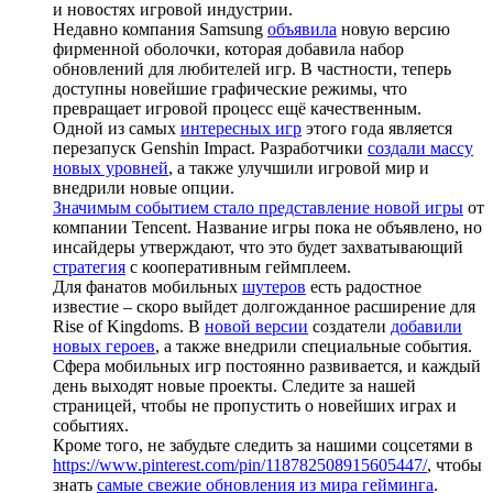
и новостях игровой индустрии.
Недавно компания Samsung
объявила
новую версию
фирменной оболочки, которая добавила набор
обновлений для любителей игр. В частности, теперь
доступны новейшие графические режимы, что
превращает игровой процесс ещё качественным.
Одной из самых
интересных игр
этого года является
перезапуск Genshin Impact. Разработчики
создали массу
новых уровней
, а также улучшили игровой мир и
внедрили новые опции.
Значимым событием стало представление новой игры
от
компании Tencent. Название игры пока не объявлено, но
инсайдеры утверждают, что это будет захватывающий
стратегия
с кооперативным геймплеем.
Для фанатов мобильных
шутеров
есть радостное
известие – скоро выйдет долгожданное расширение для
Rise of Kingdoms. В
новой версии
создатели
добавили
новых героев
, а также внедрили специальные события.
Сфера мобильных игр постоянно развивается, и каждый
день выходят новые проекты. Следите за нашей
страницей, чтобы не пропустить о новейших играх и
событиях.
Кроме того, не забудьте следить за нашими соцсетями в
https://www.pinterest.com/pin/118782508915605447/
, чтобы
знать
самые свежие обновления из мира гейминга
.