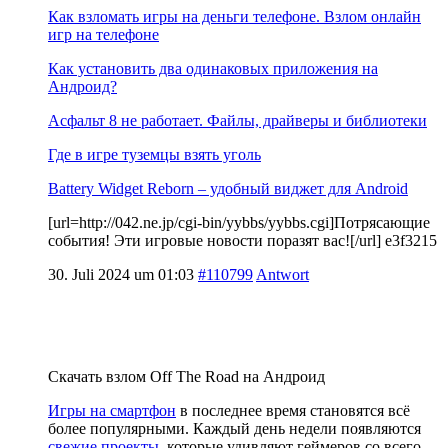
Как взломать игры на деньги телефоне. Взлом онлайн
игр на телефоне
Как установить два одинаковых приложения на
Андроид?
Асфальт 8 не работает. Файлы, драйверы и библиотеки
Где в игре туземцы взять уголь
Battery Widget Reborn – удобный виджет для Android
[url=http://042.ne.jp/cgi-bin/yybbs/yybbs.cgi]Потрясающие
события! Эти игровые новости поразят вас![/url] e3f3215
30. Juli 2024 um 01:03
#110799
Antwort
Скачать взлом Off The Road на Андроид
Игры на смартфон
в последнее время становятся всё
более популярными. Каждый день недели появляются
свежие проекты
, которые удивляют геймеров со всего