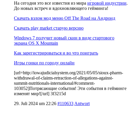
На сегодня это все известия из мира
игровой индустрии
.
До новых встреч и вдохновляющего гейминга!
Скачать взлом мод меню Off The Road на Андроид
Скачать play market старую версию
Windows 7 получит новый скин в виде стартового
экрана OS X Mountain
Как зарегистрироваться и во что поиграть
Игры гонки по городу онлайн
[url=http://iowajudicialsystem.org/2021/05/05/sioux-pharm-
withdrawal-of-claims-retraction-of-allegations-against-
summit-nutritionals-international/#comment-
103052]Потрясающие события! Эти события в гейминге
изменят мир![/url] 3f3215d
29. Juli 2024 um 22:26
#110633
Antwort