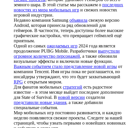
земного шара. В этой статье мы расскажем о
последних
новостях из мира мобильных игр
и свежих новостях
игровой индустрии.
Недавно компания Samsung
объявила
свежую версию
Android, которая принесла ряд обновлений для
геймеров. В частности, теперь доступны более высокие
графические настройки, что превращает геймплей ещё
приятным.
Одной из самых
ожидаемых игр
2024 года является
продолжение PUBG Mobile. Разработчики
выпустили
огромное количество персонажей
, а также обновили
визуальные эффекты и включили новые функции.
Важным событием стало представление новой игры
от
компании Tencent. Имя игры пока не разглашается, но
инсайдеры утверждают, что это будет захватывающий
RPG
с открытым миром.
Для фанатов мобильных
стратегий
есть радостное
известие – в этом месяце выйдет последнее дополнение
для State of Survival. В
новой версии
создатели
представили новые здания
, а также добавили
специальные события.
Мир мобильных игр постоянно развивается, и каждую
неделю появляются свежие проекты. Следите за нашей
страницей, чтобы узнать первыми о новейших новинках