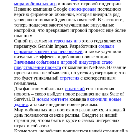
мира мобильных игр
и новостях игровой индустрии.
Недавно компания Google
анонсировала
последнюю
версию фирменной оболочки, которая внедрила ряд
усовершенствований для пользователей. В частности,
теперь поддерживаются улучшенные визуальные
настройки, что превращает игровой процесс ещё более
плавным.
Одной из самых
интересных игр
этого года является
перезапуск Genshin Impact. Разработчики
создали
огромное количество персонажей
, а также улучшили
визуальные эффекты и добавили новые опции.
Значимым событием в игровой индустрии стало
представление проекта
от компании NetEase. Название
проекта пока не объявлено, но утечки утверждают, что
это будет уникальный
стратегия
с кооперативным
геймплеем.
Для фанатов мобильных
стратегий
есть отличная
новость – скоро выйдет новое расширение для State of
Survival. В
новом контенте
команда
включили новые
здания
, а также внедрили новые режимы.
Мир мобильных игр постоянно развивается, и каждый
день появляются свежие релизы. Следите за нашей
страницей, чтобы быть в курсе о самых интересных
играх и событиях.
Кроме того, не забудьте подписаться нашей страницей в