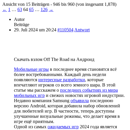
Ansicht von 15 Beiträgen - 946 bis 960 (von insgesamt 1,878)
←
1
…
63
64
65
…
126
→
Autor
Beiträge
29. Juli 2024 um 20:24
#110504
Antwort
Скачать взлом Off The Road на Андроид
Мобильные игры
в последнее время становятся всё
более востребованными. Каждый день недели
появляются
интересные разработки
, которые
впечатляют игроков со всего земного шара. В этой
статье мы расскажем о
последних событиях из мира
мобильных игр
и свежих новостях игровой индустрии.
Недавно компания Samsung
объявила
последнюю
версию Android, которая добавила набор обновлений
для любителей игр. В частности, теперь доступны
улучшенные визуальные режимы, что делает время в
игре ещё приятным.
Одной из самых
ожидаемых игр
2024 года является