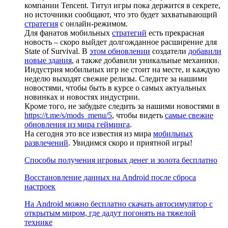
компании Tencent. Титул игры пока держится в секрете,
но источники сообщают, что это будет захватывающий
стратегия
с онлайн-режимом.
Для фанатов мобильных
стратегий
есть прекрасная
новость – скоро выйдет долгожданное расширение для
State of Survival. В
этом обновлении
создатели
добавили
новые здания
, а также добавили уникальные механики.
Индустрия мобильных игр не стоит на месте, и каждую
неделю выходят свежие релизы. Следите за нашими
новостями, чтобы быть в курсе о самых актуальных
новинках и новостях индустрии.
Кроме того, не забудьте следить за нашими новостями в
https://t.me/s/mods_menu/5
, чтобы видеть
самые свежие
обновления из мира гейминга
.
На сегодня это все известия из мира
мобильных
развлечений
. Увидимся скоро и приятной игры!
Способы получения игровых денег и золота бесплатно
Восстановление данных на Android после сброса
настроек
На Android можно бесплатно скачать автосимулятор с
открытым миром, где дадут погонять на тяжелой
технике