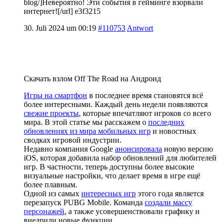
blog/]Невероятно! Эти события в гейминге взорвали
интернет![/url] e3f3215
30. Juli 2024 um 00:19
#110753
Antwort
Скачать взлом Off The Road на Андроид
Игры на смартфон
в последнее время становятся всё
более интересными. Каждый день недели появляются
свежие проекты
, которые впечатляют игроков со всего
мира. В этой статье мы расскажем о
последних
обновлениях из мира мобильных игр
и новостных
сводках игровой индустрии.
Недавно компания Google
анонсировала
новую версию
iOS, которая добавила набор обновлений для любителей
игр. В частности, теперь доступны более высокие
визуальные настройки, что делает время в игре ещё
более плавным.
Одной из самых
интересных игр
этого года является
перезапуск PUBG Mobile. Команда
создали массу
персонажей
, а также усовершенствовали графику и
внедрили новые функции.