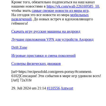
Кроме того, обязательно подписаться на наш канал
нашими новостями в
https://vk.com/wall-226169585_10
,
чтобы знать
самые свежие новости из мира игр
.
На сегодня это все новости из мира
мобильных
развлечений
. До новых встреч и вдохновляющего
гейминга!
Скачать игру русские машины на андроид
Лучшие приложения VPN для устройств Андроид
Drift Zone
Игровые приставки и смена поколений
Солверы физических движков
[url=https://recipesofold.com/green-porray/#comment-
6102]Сенсация! Эти события в мире игр удивили всех!
[/url] 72a31fe
29. Juli 2024 um 21:14
#110556
Antwort