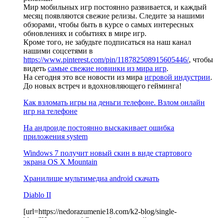
Мир мобильных игр постоянно развивается, и каждый
месяц появляются свежие релизы. Следите за нашими
обзорами, чтобы быть в курсе о самых интересных
обновлениях и событиях в мире игр.
Кроме того, не забудьте подписаться на наш канал
нашими соцсетями в
https://www.pinterest.com/pin/118782508915605446/
, чтобы
видеть
самые свежие новинки из мира игр
.
На сегодня это все новости из мира
игровой индустрии
.
До новых встреч и вдохновляющего гейминга!
Как взломать игры на деньги телефоне. Взлом онлайн
игр на телефоне
На андроиде постоянно выскакивает ошибка
приложения system
Windows 7 получит новый скин в виде стартового
экрана OS X Mountain
Хранилище мультимедиа android скачать
Diablo II
[url=https://nedorazumenie18.com/k2-blog/single-