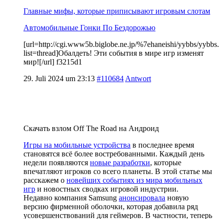
Главные мифы, которые приписывают игровым слотам
Автомобильные Гонки По Бездорожью
[url=http://cgi.www5b.biglobe.ne.jp/%7ehaneishi/yybbs/yybbs.
list=thread]Обалдеть! Эти события в мире игр изменят
мир![/url] f3215d1
29. Juli 2024 um 23:13
#110684
Antwort
Скачать взлом Off The Road на Андроид
Игры на мобильные устройства
в последнее время
становятся всё более востребованными. Каждый день
недели появляются
новые разработки
, которые
впечатляют игроков со всего планеты. В этой статье мы
расскажем о
новейших событиях из мира мобильных
игр
и новостных сводках игровой индустрии.
Недавно компания Samsung
анонсировала
новую
версию фирменной оболочки, которая добавила ряд
усовершенствований для геймеров. В частности, теперь