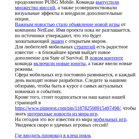
продолжение PUBG Mobile. Команда
выпустили
множество миссий
, а также усовершенствовали
визуальные эффекты и внедрили дополнительные
опции.
Важным новостью стало объявление новой игры
от
компании NetEase. Имя проекта пока не разглашается,
но источники утверждают, что это будет
захватывающий
экшен
с открытым миром.
Для любителей мобильных
стратегий
есть радостное
известие – в ближайшее время выйдет новое
дополнение для State of Survival. В
новом контенте
команда
включили новые юниты
, а также ввели новые
режимы.
Сфера мобильных игр постоянно развивается, и каждый
день выходят новые разработки. Следите за нашими
обзорами, чтобы быть в курсе о самых актуальных
новинках и событиях.
Кроме того, стоит подписаться на наш канал нашей
страницей в
https://www.pinterest.com/pin/118782508915497498/
, чтобы
знать
интересные новости из мира игр
.
На сегодня это все известия из мира
мобильных игр
.
Увидимся скоро и удачных игровых сессий!
Где вводить промокод в клеш рояль