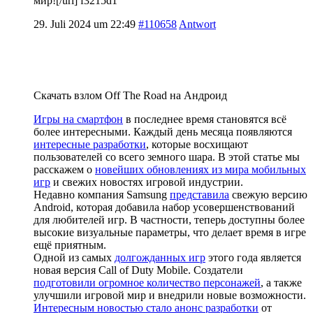
мир![/url] f3215d1
29. Juli 2024 um 22:49
#110658
Antwort
Скачать взлом Off The Road на Андроид
Игры на смартфон
в последнее время становятся всё
более интересными. Каждый день месяца появляются
интересные разработки
, которые восхищают
пользователей со всего земного шара. В этой статье мы
расскажем о
новейших обновлениях из мира мобильных
игр
и свежих новостях игровой индустрии.
Недавно компания Samsung
представила
свежую версию
Android, которая добавила набор усовершенствований
для любителей игр. В частности, теперь доступны более
высокие визуальные параметры, что делает время в игре
ещё приятным.
Одной из самых
долгожданных игр
этого года является
новая версия Call of Duty Mobile. Создатели
подготовили огромное количество персонажей
, а также
улучшили игровой мир и внедрили новые возможности.
Интересным новостью стало анонс разработки
от