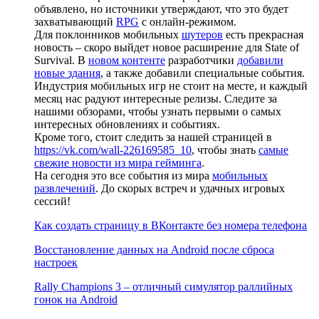
объявлено, но источники утверждают, что это будет
захватывающий
RPG
с онлайн-режимом.
Для поклонников мобильных
шутеров
есть прекрасная
новость – скоро выйдет новое расширение для State of
Survival. В
новом контенте
разработчики
добавили
новые здания
, а также добавили специальные события.
Индустрия мобильных игр не стоит на месте, и каждый
месяц нас радуют интересные релизы. Следите за
нашими обзорами, чтобы узнать первыми о самых
интересных обновлениях и событиях.
Кроме того, стоит следить за нашей страницей в
https://vk.com/wall-226169585_10
, чтобы знать
самые
свежие новости из мира гейминга
.
На сегодня это все события из мира
мобильных
развлечений
. До скорых встреч и удачных игровых
сессий!
Как создать страницу в ВКонтакте без номера телефона
Восстановление данных на Android после сброса
настроек
Rally Champions 3 – отличный симулятор раллийных
гонок на Android