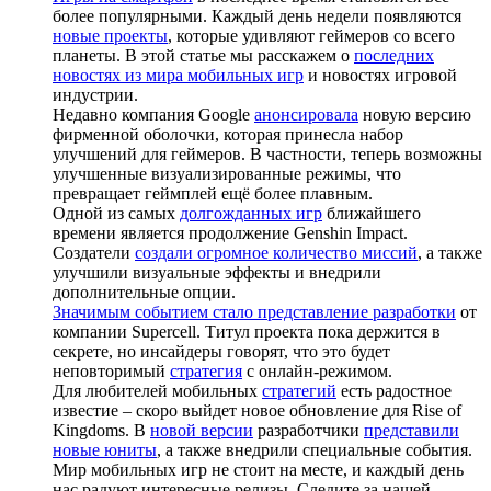
более популярными. Каждый день недели появляются
новые проекты
, которые удивляют геймеров со всего
планеты. В этой статье мы расскажем о
последних
новостях из мира мобильных игр
и новостях игровой
индустрии.
Недавно компания Google
анонсировала
новую версию
фирменной оболочки, которая принесла набор
улучшений для геймеров. В частности, теперь возможны
улучшенные визуализированные режимы, что
превращает геймплей ещё более плавным.
Одной из самых
долгожданных игр
ближайшего
времени является продолжение Genshin Impact.
Создатели
создали огромное количество миссий
, а также
улучшили визуальные эффекты и внедрили
дополнительные опции.
Значимым событием стало представление разработки
от
компании Supercell. Титул проекта пока держится в
секрете, но инсайдеры говорят, что это будет
неповторимый
стратегия
с онлайн-режимом.
Для любителей мобильных
стратегий
есть радостное
известие – скоро выйдет новое обновление для Rise of
Kingdoms. В
новой версии
разработчики
представили
новые юниты
, а также внедрили специальные события.
Мир мобильных игр не стоит на месте, и каждый день
нас радуют интересные релизы. Следите за нашей