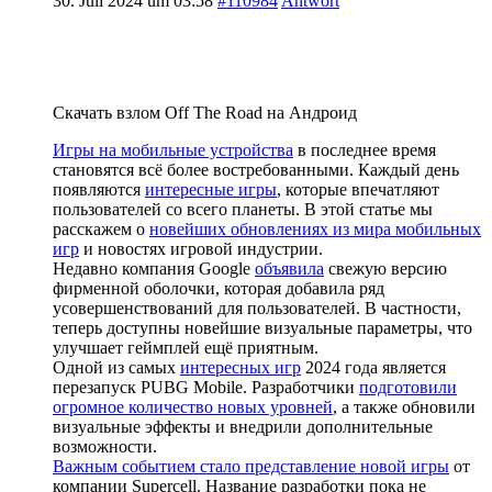
30. Juli 2024 um 03:58
#110984
Antwort
Скачать взлом Off The Road на Андроид
Игры на мобильные устройства
в последнее время
становятся всё более востребованными. Каждый день
появляются
интересные игры
, которые впечатляют
пользователей со всего планеты. В этой статье мы
расскажем о
новейших обновлениях из мира мобильных
игр
и новостях игровой индустрии.
Недавно компания Google
объявила
свежую версию
фирменной оболочки, которая добавила ряд
усовершенствований для пользователей. В частности,
теперь доступны новейшие визуальные параметры, что
улучшает геймплей ещё приятным.
Одной из самых
интересных игр
2024 года является
перезапуск PUBG Mobile. Разработчики
подготовили
огромное количество новых уровней
, а также обновили
визуальные эффекты и внедрили дополнительные
возможности.
Важным событием стало представление новой игры
от
компании Supercell. Название разработки пока не