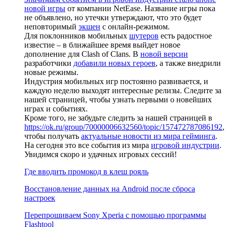
новой игры
от компании NetEase. Название игры пока
не объявлено, но утечки утверждают, что это будет
неповторимый
экшен
с онлайн-режимом.
Для поклонников мобильных
шутеров
есть радостное
известие – в ближайшее время выйдет новое
дополнение для Clash of Clans. В
новой версии
разработчики
добавили новых героев
, а также внедрили
новые режимы.
Индустрия мобильных игр постоянно развивается, и
каждую неделю выходят интересные релизы. Следите за
нашей страницей, чтобы узнать первыми о новейших
играх и событиях.
Кроме того, не забудьте следить за нашей страницей в
https://ok.ru/group/70000006632560/topic/157472787086192
,
чтобы получать
актуальные новости из мира гейминга
.
На сегодня это все события из мира
игровой индустрии
.
Увидимся скоро и удачных игровых сессий!
Где вводить промокод в клеш рояль
Восстановление данных на Android после сброса
настроек
Перепрошиваем Sony Xperia с помощью программы
Flashtool