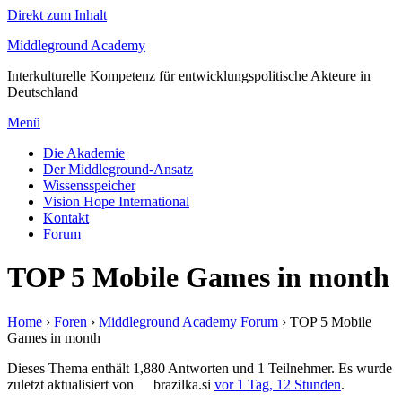
Direkt zum Inhalt
Middleground Academy
Interkulturelle Kompetenz für entwicklungspolitische Akteure in
Deutschland
Menü
Die Akademie
Der Middleground-Ansatz
Wissensspeicher
Vision Hope International
Kontakt
Forum
TOP 5 Mobile Games in month
Home
›
Foren
›
Middleground Academy Forum
›
TOP 5 Mobile
Games in month
Dieses Thema enthält 1,880 Antworten und 1 Teilnehmer. Es wurde
zuletzt aktualisiert von
brazilka.si
vor 1 Tag, 12 Stunden
.