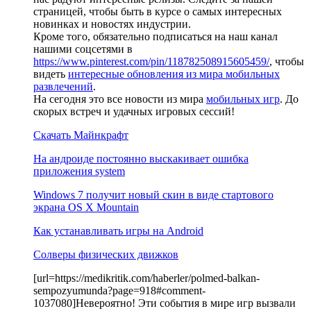
страницей, чтобы быть в курсе о самых интересных
новинках и новостях индустрии.
Кроме того, обязательно подписаться на наш канал
нашими соцсетями в
https://www.pinterest.com/pin/118782508915605459/
, чтобы
видеть
интересные обновления из мира мобильных
развлечений
.
На сегодня это все новости из мира
мобильных игр
. До
скорых встреч и удачных игровых сессий!
Скачать Майнкрафт
На андроиде постоянно выскакивает ошибка
приложения system
Windows 7 получит новый скин в виде стартового
экрана OS X Mountain
Как устанавливать игры на Android
Солверы физических движков
[url=https://medikritik.com/haberler/polmed-balkan-
sempozyumunda?page=918#comment-
1037080]Невероятно! Эти события в мире игр вызвали