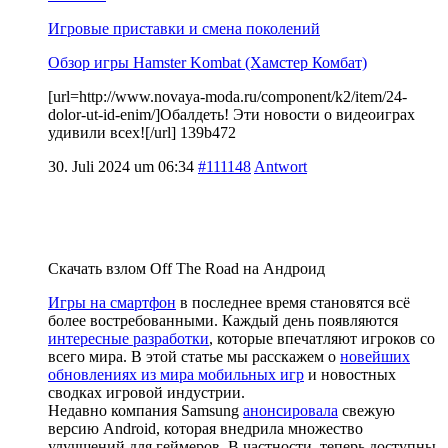
Игровые приставки и смена поколений
Обзор игры Hamster Kombat (Хамстер Комбат)
[url=http://www.novaya-moda.ru/component/k2/item/24-
dolor-ut-id-enim/]Обалдеть! Эти новости о видеоиграх
удивили всех![/url] 139b472
30. Juli 2024 um 06:34
#111148
Antwort
Скачать взлом Off The Road на Андроид
Игры на смартфон
в последнее время становятся всё
более востребованными. Каждый день появляются
интересные разработки
, которые впечатляют игроков со
всего мира. В этой статье мы расскажем о
новейших
обновлениях из мира мобильных игр
и новостных
сводках игровой индустрии.
Недавно компания Samsung
анонсировала
свежую
версию Android, которая внедрила множество
улучшений для геймеров. В частности, теперь доступны