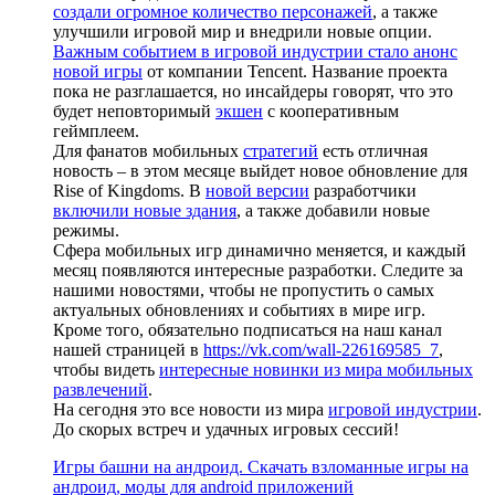
создали огромное количество персонажей
, а также
улучшили игровой мир и внедрили новые опции.
Важным событием в игровой индустрии стало анонс
новой игры
от компании Tencent. Название проекта
пока не разглашается, но инсайдеры говорят, что это
будет неповторимый
экшен
с кооперативным
геймплеем.
Для фанатов мобильных
стратегий
есть отличная
новость – в этом месяце выйдет новое обновление для
Rise of Kingdoms. В
новой версии
разработчики
включили новые здания
, а также добавили новые
режимы.
Сфера мобильных игр динамично меняется, и каждый
месяц появляются интересные разработки. Следите за
нашими новостями, чтобы не пропустить о самых
актуальных обновлениях и событиях в мире игр.
Кроме того, обязательно подписаться на наш канал
нашей страницей в
https://vk.com/wall-226169585_7
,
чтобы видеть
интересные новинки из мира мобильных
развлечений
.
На сегодня это все новости из мира
игровой индустрии
.
До скорых встреч и удачных игровых сессий!
Игры башни на андроид. Скачать взломанные игры на
андроид, моды для android приложений