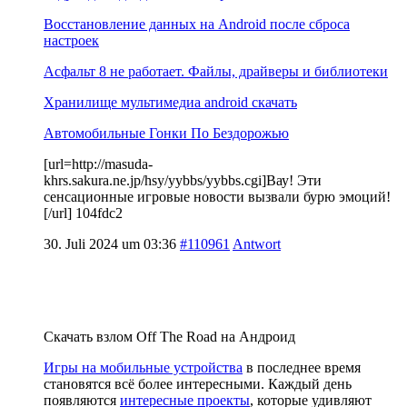
Восстановление данных на Android после сброса
настроек
Асфальт 8 не работает. Файлы, драйверы и библиотеки
Хранилище мультимедиа android скачать
Автомобильные Гонки По Бездорожью
[url=http://masuda-
khrs.sakura.ne.jp/hsy/yybbs/yybbs.cgi]Вау! Эти
сенсационные игровые новости вызвали бурю эмоций!
[/url] 104fdc2
30. Juli 2024 um 03:36
#110961
Antwort
Скачать взлом Off The Road на Андроид
Игры на мобильные устройства
в последнее время
становятся всё более интересными. Каждый день
появляются
интересные проекты
, которые удивляют