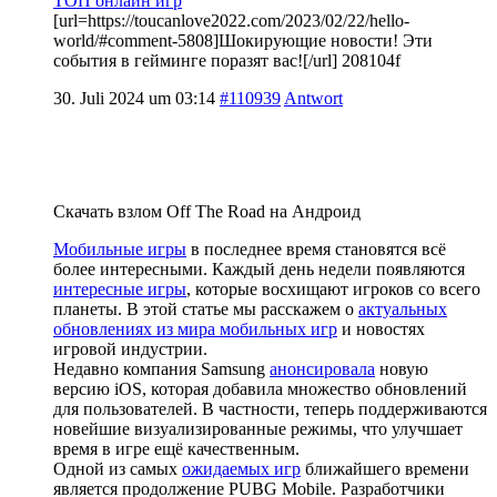
ТОП онлайн игр
[url=https://toucanlove2022.com/2023/02/22/hello-
world/#comment-5808]Шокирующие новости! Эти
события в гейминге поразят вас![/url] 208104f
30. Juli 2024 um 03:14
#110939
Antwort
Скачать взлом Off The Road на Андроид
Мобильные игры
в последнее время становятся всё
более интересными. Каждый день недели появляются
интересные игры
, которые восхищают игроков со всего
планеты. В этой статье мы расскажем о
актуальных
обновлениях из мира мобильных игр
и новостях
игровой индустрии.
Недавно компания Samsung
анонсировала
новую
версию iOS, которая добавила множество обновлений
для пользователей. В частности, теперь поддерживаются
новейшие визуализированные режимы, что улучшает
время в игре ещё качественным.
Одной из самых
ожидаемых игр
ближайшего времени
является продолжение PUBG Mobile. Разработчики