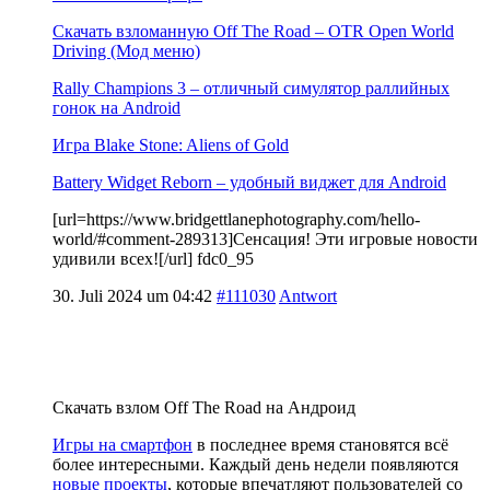
Скачать взломанную Off The Road – OTR Open World
Driving (Мод меню)
Rally Champions 3 – отличный симулятор раллийных
гонок на Android
Игра Blake Stone: Aliens of Gold
Battery Widget Reborn – удобный виджет для Android
[url=https://www.bridgettlanephotography.com/hello-
world/#comment-289313]Сенсация! Эти игровые новости
удивили всех![/url] fdc0_95
30. Juli 2024 um 04:42
#111030
Antwort
Скачать взлом Off The Road на Андроид
Игры на смартфон
в последнее время становятся всё
более интересными. Каждый день недели появляются
новые проекты
, которые впечатляют пользователей со