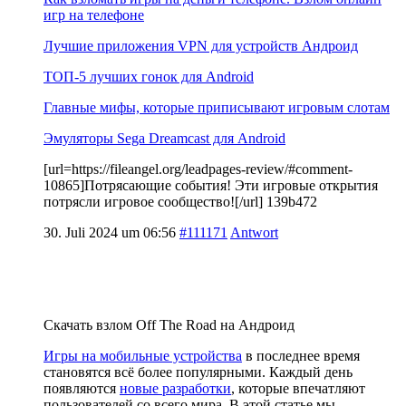
игр на телефоне
Лучшие приложения VPN для устройств Андроид
ТОП-5 лучших гонок для Android
Главные мифы, которые приписывают игровым слотам
Эмуляторы Sega Dreamcast для Android
[url=https://fileangel.org/leadpages-review/#comment-
10865]Потрясающие события! Эти игровые открытия
потрясли игровое сообщество![/url] 139b472
30. Juli 2024 um 06:56
#111171
Antwort
Скачать взлом Off The Road на Андроид
Игры на мобильные устройства
в последнее время
становятся всё более популярными. Каждый день
появляются
новые разработки
, которые впечатляют
пользователей со всего мира. В этой статье мы