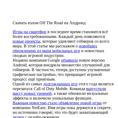
Скачать взлом Off The Road на Андроид
Игры на смартфон
в последнее время становятся всё
более востребованными. Каждый день появляются
новые проекты
, которые удивляют геймеров со всего
мира. В этой статье мы расскажем о
новейших
обновлениях из мира мобильных игр
и новостных
сводках игровой индустрии.
Недавно компания Google
объявила
новую версию
Android, которая внедрила множество улучшений для
геймеров. В частности, теперь доступны улучшенные
графические настройки, что превращает игровой
процесс ещё приятным.
Одной из самых
долгожданных игр
этого года является
перезапуск Call of Duty Mobile. Команда
выпустили
массу новых уровней
, а также обновили визуальные
эффекты и включили уникальные функции.
Важным новостью стало объявление новой игры
от
компании NetEase. Имя игры пока держится в секрете,
но источники говорят, что это будет захватывающий
экшен
с онлайн-режимом.