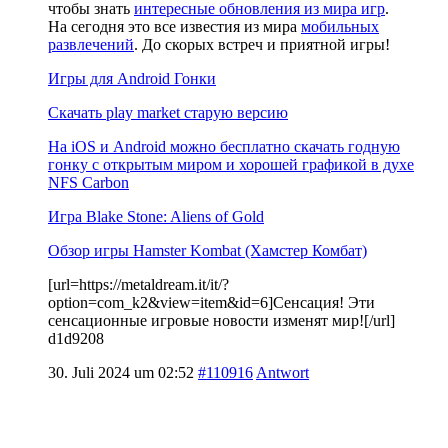
чтобы знать
интересные обновления из мира игр
.
На сегодня это все известия из мира
мобильных
развлечений
. До скорых встреч и приятной игры!
Игры для Android Гонки
Скачать play market старую версию
На iOS и Android можно бесплатно скачать годную
гонку с открытым миром и хорошей графикой в духе
NFS Carbon
Игра Blake Stone: Aliens of Gold
Обзор игры Hamster Kombat (Хамстер Комбат)
[url=https://metaldream.it/it/?
option=com_k2&view=item&id=6]Сенсация! Эти
сенсационные игровые новости изменят мир![/url]
d1d9208
30. Juli 2024 um 02:52
#110916
Antwort