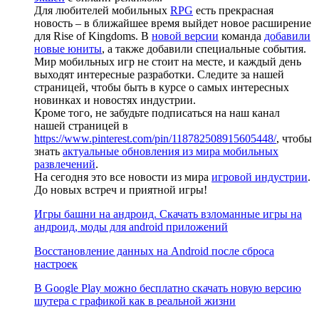
Для любителей мобильных
RPG
есть прекрасная
новость – в ближайшее время выйдет новое расширение
для Rise of Kingdoms. В
новой версии
команда
добавили
новые юниты
, а также добавили специальные события.
Мир мобильных игр не стоит на месте, и каждый день
выходят интересные разработки. Следите за нашей
страницей, чтобы быть в курсе о самых интересных
новинках и новостях индустрии.
Кроме того, не забудьте подписаться на наш канал
нашей страницей в
https://www.pinterest.com/pin/118782508915605448/
, чтобы
знать
актуальные обновления из мира мобильных
развлечений
.
На сегодня это все новости из мира
игровой индустрии
.
До новых встреч и приятной игры!
Игры башни на андроид. Скачать взломанные игры на
андроид, моды для android приложений
Восстановление данных на Android после сброса
настроек
В Google Play можно бесплатно скачать новую версию
шутера с графикой как в реальной жизни