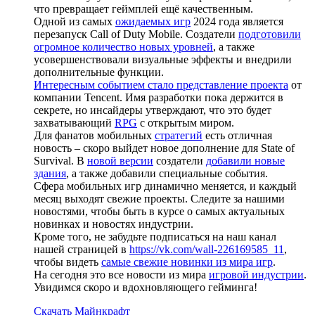
что превращает геймплей ещё качественным.
Одной из самых
ожидаемых игр
2024 года является
перезапуск Call of Duty Mobile. Создатели
подготовили
огромное количество новых уровней
, а также
усовершенствовали визуальные эффекты и внедрили
дополнительные функции.
Интересным событием стало представление проекта
от
компании Tencent. Имя разработки пока держится в
секрете, но инсайдеры утверждают, что это будет
захватывающий
RPG
с открытым миром.
Для фанатов мобильных
стратегий
есть отличная
новость – скоро выйдет новое дополнение для State of
Survival. В
новой версии
создатели
добавили новые
здания
, а также добавили специальные события.
Сфера мобильных игр динамично меняется, и каждый
месяц выходят свежие проекты. Следите за нашими
новостями, чтобы быть в курсе о самых актуальных
новинках и новостях индустрии.
Кроме того, не забудьте подписаться на наш канал
нашей страницей в
https://vk.com/wall-226169585_11
,
чтобы видеть
самые свежие новинки из мира игр
.
На сегодня это все новости из мира
игровой индустрии
.
Увидимся скоро и вдохновляющего гейминга!
Скачать Майнкрафт