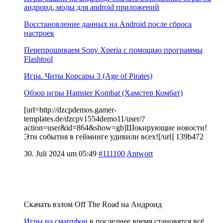
андроид, моды для android приложений
Восстановление данных на Android после сброса
настроек
Перепрошиваем Sony Xperia с помощью программы
Flashtool
Игра. Читы Корсары 3 (Age of Pirates)
Обзор игры Hamster Kombat (Хамстер Комбат)
[url=http://dzcpdemos.gamer-
templates.de/dzcpv1554demo11/user/?
action=user&id=864&show=gb]Шокирующие новости!
Эти события в гейминге удивили всех![/url] 139b472
30. Juli 2024 um 05:49
#111100
Antwort
Скачать взлом Off The Road на Андроид
Игры на смартфон
в последнее время становятся всё