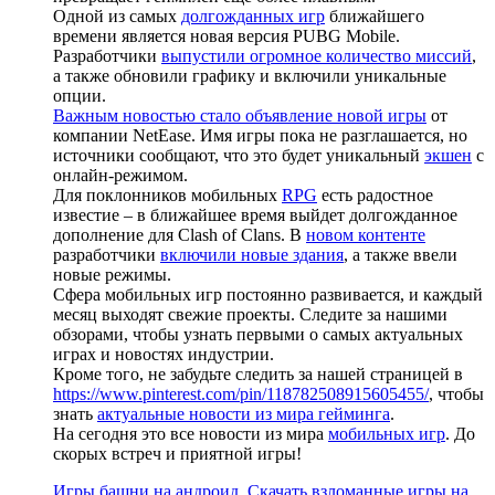
Одной из самых
долгожданных игр
ближайшего
времени является новая версия PUBG Mobile.
Разработчики
выпустили огромное количество миссий
,
а также обновили графику и включили уникальные
опции.
Важным новостью стало объявление новой игры
от
компании NetEase. Имя игры пока не разглашается, но
источники сообщают, что это будет уникальный
экшен
с
онлайн-режимом.
Для поклонников мобильных
RPG
есть радостное
известие – в ближайшее время выйдет долгожданное
дополнение для Clash of Clans. В
новом контенте
разработчики
включили новые здания
, а также ввели
новые режимы.
Сфера мобильных игр постоянно развивается, и каждый
месяц выходят свежие проекты. Следите за нашими
обзорами, чтобы узнать первыми о самых актуальных
играх и новостях индустрии.
Кроме того, не забудьте следить за нашей страницей в
https://www.pinterest.com/pin/118782508915605455/
, чтобы
знать
актуальные новости из мира гейминга
.
На сегодня это все новости из мира
мобильных игр
. До
скорых встреч и приятной игры!
Игры башни на андроид. Скачать взломанные игры на