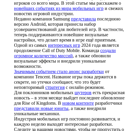
игроков со всего мира. В этой статье мы расскажем о
новейших событиях из мира мобильных игр
и свежих
новостях игровой индустрии.
Недавно компания Samsung
представила
последнюю
версию Android, которая принесла набор
усовершенствований для любителей игр. В частности,
теперь поддерживаются новейшие визуальные
настройки, что делает время в игре ещё приятным.
Одной из самых
интересных игр
2024 года является
продолжение Call of Duty Mobile. Команда
создали
огромное количество миссий
, а также обновили
визуальные эффекты и внедрили уникальные
возможности.
Значимым событием стало анонс разработки
от
компании Tencent. Название игры пока держится в
секрете, но утечки сообщают, что это будет
неповторимый
стратегия
с онлайн-режимом.
Для поклонников мобильных
шутеров
есть прекрасная
новость – в этом месяце выйдет последнее обновление
для Rise of Kingdoms. В
новом контенте
разработчики
представили новые юниты
, а также внедрили
уникальные механики.
Индустрия мобильных игр постоянно развивается, и
каждую неделю выходят интересные разработки.
Следите за нашими новостями, чтобы не пропустить о