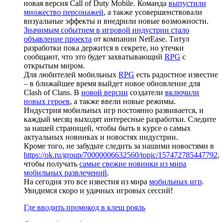
новая версия Call of Duty Mobile. Команда
выпустили
множество персонажей
, а также усовершенствовали
визуальные эффекты и внедрили новые возможности.
Значимым событием в игровой индустрии стало
объявление проекта
от компании NetEase. Титул
разработки пока держится в секрете, но утечки
сообщают, что это будет захватывающий
RPG
с
открытым миром.
Для любителей мобильных
RPG
есть радостное известие
– в ближайшее время выйдет новое обновление для
Clash of Clans. В
новой версии
создатели
включили
новых героев
, а также ввели новые режимы.
Индустрия мобильных игр постоянно развивается, и
каждый месяц выходят интересные разработки. Следите
за нашей страницей, чтобы быть в курсе о самых
актуальных новинках и новостях индустрии.
Кроме того, не забудьте следить за нашими новостями в
https://ok.ru/group/70000006632560/topic/157472785447792
,
чтобы получать
самые свежие новинки из мира
мобильных развлечений
.
На сегодня это все известия из мира
мобильных игр
.
Увидимся скоро и удачных игровых сессий!
Где вводить промокод в клеш рояль