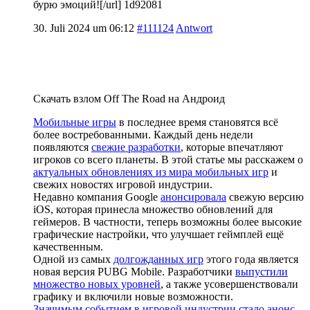
бурю эмоций![/url] 1d92081
30. Juli 2024 um 06:12
#111124
Antwort
Скачать взлом Off The Road на Андроид
Мобильные игры
в последнее время становятся всё
более востребованными. Каждый день недели
появляются
свежие разработки
, которые впечатляют
игроков со всего планеты. В этой статье мы расскажем о
актуальных обновлениях из мира мобильных игр
и
свежих новостях игровой индустрии.
Недавно компания Google
анонсировала
свежую версию
iOS, которая принесла множество обновлений для
геймеров. В частности, теперь возможны более высокие
графические настройки, что улучшает геймплей ещё
качественным.
Одной из самых
долгожданных игр
этого года является
новая версия PUBG Mobile. Разработчики
выпустили
множество новых уровней
, а также усовершенствовали
графику и включили новые возможности.
Значимым событием в игровой индустрии стало анонс