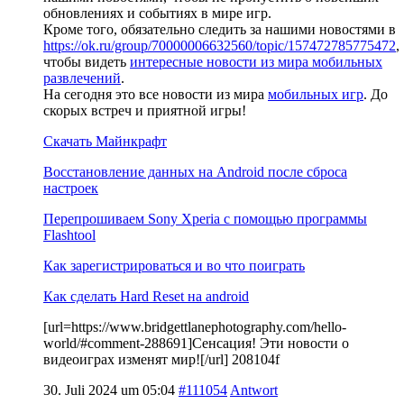
обновлениях и событиях в мире игр.
Кроме того, обязательно следить за нашими новостями в
https://ok.ru/group/70000006632560/topic/157472785775472
,
чтобы видеть
интересные новости из мира мобильных
развлечений
.
На сегодня это все новости из мира
мобильных игр
. До
скорых встреч и приятной игры!
Скачать Майнкрафт
Восстановление данных на Android после сброса
настроек
Перепрошиваем Sony Xperia с помощью программы
Flashtool
Как зарегистрироваться и во что поиграть
Как сделать Hard Reset на android
[url=https://www.bridgettlanephotography.com/hello-
world/#comment-288691]Сенсация! Эти новости о
видеоиграх изменят мир![/url] 208104f
30. Juli 2024 um 05:04
#111054
Antwort