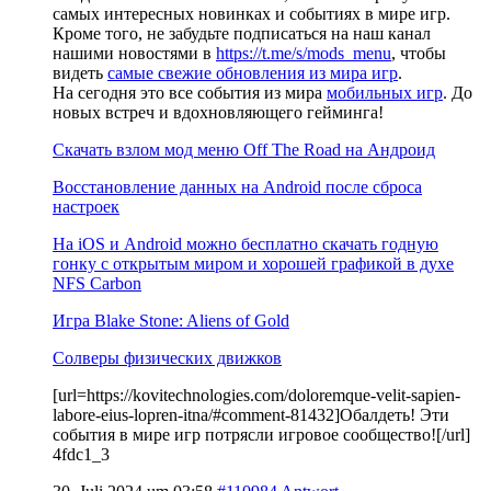
самых интересных новинках и событиях в мире игр.
Кроме того, не забудьте подписаться на наш канал
нашими новостями в
https://t.me/s/mods_menu
, чтобы
видеть
самые свежие обновления из мира игр
.
На сегодня это все события из мира
мобильных игр
. До
новых встреч и вдохновляющего гейминга!
Скачать взлом мод меню Off The Road на Андроид
Восстановление данных на Android после сброса
настроек
На iOS и Android можно бесплатно скачать годную
гонку с открытым миром и хорошей графикой в духе
NFS Carbon
Игра Blake Stone: Aliens of Gold
Солверы физических движков
[url=https://kovitechnologies.com/doloremque-velit-sapien-
labore-eius-lopren-itna/#comment-81432]Обалдеть! Эти
события в мире игр потрясли игровое сообщество![/url]
4fdc1_3