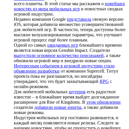
всего планеты. В этой статье мы расскажем о
новейших
новостях из мира мобильных игр
и новостных сводках
игровой индустрии.
Недавно компания Google
представила
свежую версию
iOS, которая добавила множество усовершенствований
для любителей игр. В частности, теперь доступны более
высокие визуализированные параметры, что улучшает
игровой процесс ещё более плавным.
Одной из самых
ожидаемых игр
ближайшего времени
является новая версия Genshin Impact. Создатели
выпустили огромное количество персонажей
, а также
обновили игровой мир и внедрили новые опции.
Интересным событием в игровой индустрии стало
объявление разработки
от компании Supercell. Титул
проекта пока не разглашается, но инсайдеры
утверждают, что это будет захватывающий
RPG
с
онлайн-режимом.
Для любителей мобильных
шутеров
есть радостное
известие – в ближайшее время выйдет долгожданное
расширение для Rise of Kingdoms. В
этом обновлении
создатели
добавили новые юниты
, а также добавили
новые режимы.
Индустрия мобильных игр постоянно развивается, и
каждый месяц появляются новые релизы. Следите за
нашими новостями, чтобы не пропустить о новейших