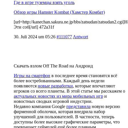
Где в игре туземцы взять уголь
Обзор игры Hamster Kombat (Хамстер Комбат)
[url=http://kanechan.sakura.ne.jp/bbs/zatsudan/zatsudan2.cgi
Эти соб[/url] 472a31f
30. Juli 2024 um 05:26
#111077
Antwort
Скачать взлом Off The Road на Андроид
Игры на смартфон
в последнее время становятся всё
более востребованными. Каждый день недели
появляются
новые разработки
, которые впечатляют
игроков со всего планеты. В этой статье мы расскажем о
актуальных новостях из мира мобильных игр
и
новостных сводках игровой индустрии.
Недавно компания Google
представила
новую версию
фирменной оболочки, которая внедрила набор
улучшений для пользователей. В частности, теперь
доступны более высокие графические параметры, что
превращает геймплей ещё более плавным.