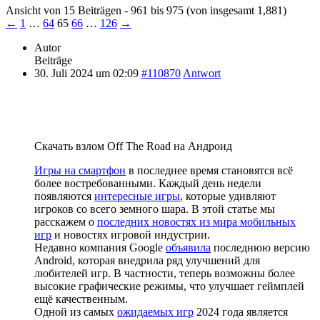
Ansicht von 15 Beiträgen - 961 bis 975 (von insgesamt 1,881)
←
1
…
64
65
66
…
126
→
Autor
Beiträge
30. Juli 2024 um 02:09
#110870
Antwort
Скачать взлом Off The Road на Андроид
Игры на смартфон
в последнее время становятся всё
более востребованными. Каждый день недели
появляются
интересные игры
, которые удивляют
игроков со всего земного шара. В этой статье мы
расскажем о
последних новостях из мира мобильных
игр
и новостях игровой индустрии.
Недавно компания Google
объявила
последнюю версию
Android, которая внедрила ряд улучшений для
любителей игр. В частности, теперь возможны более
высокие графические режимы, что улучшает геймплей
ещё качественным.
Одной из самых
ожидаемых игр
2024 года является