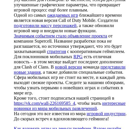
улучшенные графические параметры, что превращает
игровой процесс ещё более плавным.
Одной из самых
ожидаемых игр
ближайшего времени
является новая версия Call of Duty Mobile. Создатели
подготовили массу персонажей
, а также обновили
игровой мир и внедрили новые функции.
Значимым событием стало объявление проекта
от
компании Supercell. Название разработки пока не
разглашается, но источники утверждают, что это будет
захватывающий
стратегия
с кооперативным геймплеем.
Для поклонников мобильных
RPG
есть отличная
новость – в этом месяце выйдет последнее дополнение
для Clash of Clans. В
новой версии
команда
представили
новые здания
, а также добавили специальные события.
Сфера мобильных игр не стоит на месте, и каждый день
выходят свежие проекты. Следите за нашими обзорами,
чтобы узнать первыми о новейших играх и событиях в
мире игр.
Кроме того, стоит подписаться нашей страницей в
https://vk.com/wall-226169585_4
, чтобы знать
интересные
новинки из мира мобильных развлечений
.
На сегодня это все известия из мира
игровой индустрии
.
До скорых встреч и вдохновляющего гейминга!
Как взломать игры на деньги телефоне. Взлом онлайн