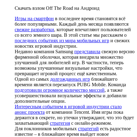
Скачать взлом Off The Road на Андроид
Игры на смартфон
в последнее время становятся всё
более популярными. Каждый день месяца появляются
свежие разработки
, которые впечатляют пользователей
со всего земного шара. В этой статье мы расскажем о
последних событиях из мира мобильных игр
и свежих
новостях игровой индустрии.
Недавно компания Samsung
представила
свежую версию
фирменной оболочки, которая внедрила множество
улучшений для любителей игр. В частности, теперь
возможны улучшенные визуальные настройки, что
превращает игровой процесс ещё качественным.
Одной из самых
долгожданных игр
ближайшего
времени является перезапуск PUBG Mobile. Команда
подготовили огромное количество миссий
, а также
усовершенствовали визуальные эффекты и добавили
дополнительные опции.
Интересным событием в игровой индустрии стало
анонс проекта
от компании Tencent. Имя игры пока
держится в секрете, но утечки утверждают, что это будет
захватывающий
стратегия
с онлайн-режимом.
Для поклонников мобильных
стратегий
есть радостное
известие – в ближайшее время выйдет новое