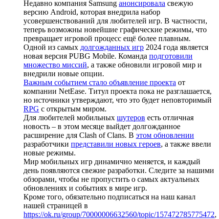
Недавно компания Samsung
анонсировала
свежую
версию Android, которая внедрила набор
усовершенствований для любителей игр. В частности,
теперь возможны новейшие графические режимы, что
превращает игровой процесс ещё более плавным.
Одной из самых
долгожданных игр
2024 года является
новая версия PUBG Mobile. Команда
подготовили
множество миссий
, а также обновили игровой мир и
внедрили новые опции.
Важным событием стало объявление проекта
от
компании NetEase. Титул проекта пока не разглашается,
но источники утверждают, что это будет неповторимый
RPG
с открытым миром.
Для любителей мобильных
шутеров
есть отличная
новость – в этом месяце выйдет долгожданное
расширение для Clash of Clans. В
этом обновлении
разработчики
представили новых героев
, а также ввели
новые режимы.
Мир мобильных игр динамично меняется, и каждый
день появляются свежие разработки. Следите за нашими
обзорами, чтобы не пропустить о самых актуальных
обновлениях и событиях в мире игр.
Кроме того, обязательно подписаться на наш канал
нашей страницей в
https://ok.ru/group/70000006632560/topic/157472785775472
,