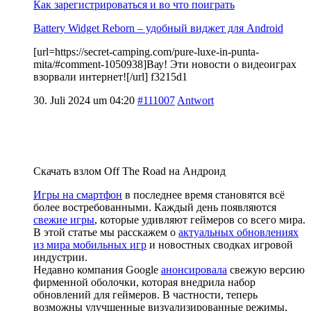
Как зарегистрироваться и во что поиграть
Battery Widget Reborn – удобный виджет для Android
[url=https://secret-camping.com/pure-luxe-in-punta-
mita/#comment-1050938]Вау! Эти новости о видеоиграх
взорвали интернет![/url] f3215d1
30. Juli 2024 um 04:20
#111007
Antwort
Скачать взлом Off The Road на Андроид
Игры на смартфон
в последнее время становятся всё
более востребованными. Каждый день появляются
свежие игры
, которые удивляют геймеров со всего мира.
В этой статье мы расскажем о
актуальных обновлениях
из мира мобильных игр
и новостных сводках игровой
индустрии.
Недавно компания Google
анонсировала
свежую версию
фирменной оболочки, которая внедрила набор
обновлений для геймеров. В частности, теперь
возможны улучшенные визуализированные режимы,