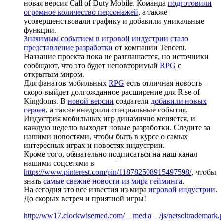
новая версия Call of Duty Mobile. Команда
подготовили
огромное количество персонажей
, а также
усовершенствовали графику и добавили уникальные
функции.
Значимым событием в игровой индустрии стало
представление разработки
от компании Tencent.
Название проекта пока не разглашается, но источники
сообщают, что это будет неповторимый
RPG
с
открытым миром.
Для фанатов мобильных
RPG
есть отличная новость –
скоро выйдет долгожданное расширение для Rise of
Kingdoms. В
новой версии
создатели
добавили новых
героев
, а также внедрили специальные события.
Индустрия мобильных игр динамично меняется, и
каждую неделю выходят новые разработки. Следите за
нашими новостями, чтобы быть в курсе о самых
интересных играх и новостях индустрии.
Кроме того, обязательно подписаться на наш канал
нашими соцсетями в
https://www.pinterest.com/pin/118782508915497598/
, чтобы
знать
самые свежие новости из мира гейминга
.
На сегодня это все известия из мира
игровой индустрии
.
До скорых встреч и приятной игры!
http://ww17.clockwisemed.com/__media__/js/netsoltrademark