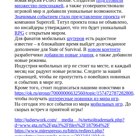
новая версия PUBG Mobile. Создатели
подготовили
множество персонажей
, а также усовершенствовали
игровой мир и добавили уникальные возможности.
Значимым событием стало представление проекта
от
компании Supercell. Титул проекта пока не объявлено,
но инсайдеры утверждают, что это будет уникальный
RPG
с открытым миром.
Для фанатов мобильных
шутеров
есть радостное
известие – в ближайшее время выйдет долгожданное
дополнение для State of Survival. В
новом контенте
разработчики
добавили новые здания
, а также добавили
новые режимы.
Индустрия мобильных игр не стоит на месте, и каждый
месяц нас радуют новые релизы. Следите за нашей
страницей, чтобы не пропустить о новейших новинках
и событиях в мире игр.
Кроме того, стоит подписаться нашими новостями в
https://ok.ru/group/70000006632560/topic/157472787282800
,
чтобы получать
интересные новинки из мира игр
.
На сегодня это все события из мира
мобильных игр
. До
скорых встреч и приятной игры!
http://judgework.com/__media__/js/netsoltrademark.php?
d=www.gta.ru%2Fgta3%2Ffiles%2F187964%2F
https://www.mirespresso.ru/bitrix/redirect.php?