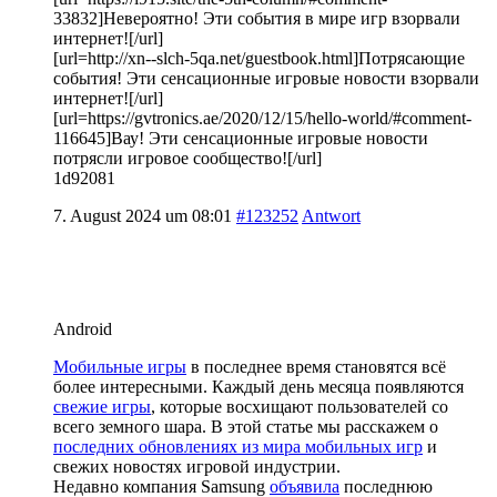
33832]Невероятно! Эти события в мире игр взорвали
интернет![/url]
[url=http://xn--slch-5qa.net/guestbook.html]Потрясающие
события! Эти сенсационные игровые новости взорвали
интернет![/url]
[url=https://gvtronics.ae/2020/12/15/hello-world/#comment-
116645]Вау! Эти сенсационные игровые новости
потрясли игровое сообщество![/url]
1d92081
7. August 2024 um 08:01
#123252
Antwort
Android
Мобильные игры
в последнее время становятся всё
более интересными. Каждый день месяца появляются
свежие игры
, которые восхищают пользователей со
всего земного шара. В этой статье мы расскажем о
последних обновлениях из мира мобильных игр
и
свежих новостях игровой индустрии.
Недавно компания Samsung
объявила
последнюю