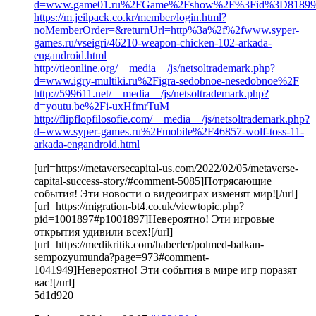
d=www.game01.ru%2FGame%2Fshow%2F%3Fid%3D81899
https://m.jeilpack.co.kr/member/login.html?
noMemberOrder=&returnUrl=http%3a%2f%2fwww.syper-
games.ru/vseigri/46210-weapon-chicken-102-arkada-
engandroid.html
http://tieonline.org/__media__/js/netsoltrademark.php?
d=www.igry-multiki.ru%2Figra-sedobnoe-nesedobnoe%2F
http://599611.net/__media__/js/netsoltrademark.php?
d=youtu.be%2Fi-uxHfmrTuM
http://flipflopfilosofie.com/__media__/js/netsoltrademark.php?
d=www.syper-games.ru%2Fmobile%2F46857-wolf-toss-11-
arkada-engandroid.html
[url=https://metaversecapital-us.com/2022/02/05/metaverse-
capital-success-story/#comment-5085]Потрясающие
события! Эти новости о видеоиграх изменят мир![/url]
[url=https://migration-bt4.co.uk/viewtopic.php?
pid=1001897#p1001897]Невероятно! Эти игровые
открытия удивили всех![/url]
[url=https://medikritik.com/haberler/polmed-balkan-
sempozyumunda?page=973#comment-
1041949]Невероятно! Эти события в мире игр поразят
вас![/url]
5d1d920