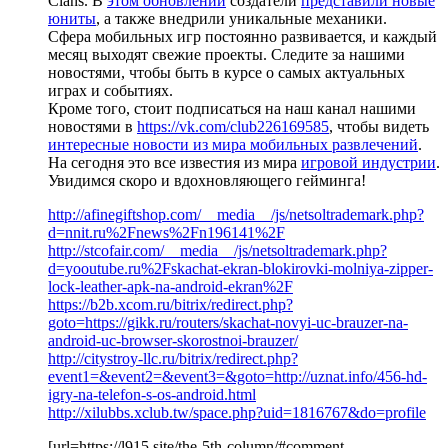
Clans. В
этом обновлении
создатели
представили новые
юниты
, а также внедрили уникальные механики.
Сфера мобильных игр постоянно развивается, и каждый
месяц выходят свежие проекты. Следите за нашими
новостями, чтобы быть в курсе о самых актуальных
играх и событиях.
Кроме того, стоит подписаться на наш канал нашими
новостями в
https://vk.com/club226169585
, чтобы видеть
интересные новости из мира мобильных развлечений
.
На сегодня это все известия из мира
игровой индустрии
.
Увидимся скоро и вдохновляющего гейминга!
http://afinegiftshop.com/__media__/js/netsoltrademark.php?
d=nnit.ru%2Fnews%2Fn196141%2F
http://stcofair.com/__media__/js/netsoltrademark.php?
d=yooutube.ru%2Fskachat-ekran-blokirovki-molniya-zipper-
lock-leather-apk-na-android-ekran%2F
https://b2b.xcom.ru/bitrix/redirect.php?
goto=https://gikk.ru/routers/skachat-novyi-uc-brauzer-na-
android-uc-browser-skorostnoi-brauzer/
http://citystroy-llc.ru/bitrix/redirect.php?
event1=&event2=&event3=&goto=http://uznat.info/456-hd-
igry-na-telefon-s-os-android.html
http://xilubbs.xclub.tw/space.php?uid=1816767&do=profile
[url=https://l915.site/the-5th-column/#comment-