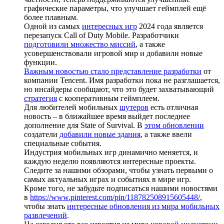
графические параметры, что улучшает геймплей ещё
более плавным.
Одной из самых
интересных игр
2024 года является
перезапуск Call of Duty Mobile. Разработчики
подготовили множество миссий
, а также
усовершенствовали игровой мир и добавили новые
функции.
Важным новостью стало представление разработки
от
компании Tencent. Имя разработки пока не разглашается,
но инсайдеры сообщают, что это будет захватывающий
стратегия
с кооперативным геймплеем.
Для любителей мобильных
шутеров
есть отличная
новость – в ближайшее время выйдет последнее
дополнение для State of Survival. В
этом обновлении
создатели
добавили новые здания
, а также ввели
специальные события.
Индустрия мобильных игр динамично меняется, и
каждую неделю появляются интересные проекты.
Следите за нашими обзорами, чтобы узнать первыми о
самых актуальных играх и событиях в мире игр.
Кроме того, не забудьте подписаться нашими новостями
в
https://www.pinterest.com/pin/118782508915605448/
,
чтобы знать
интересные обновления из мира мобильных
развлечений
.