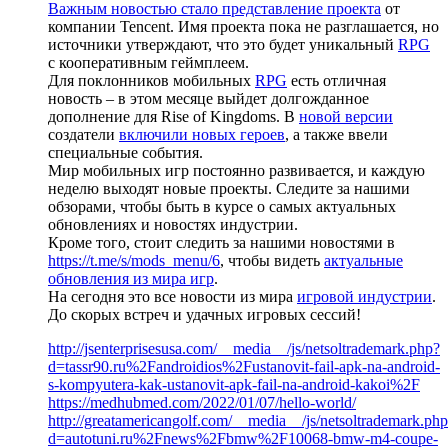
Важным новостью стало представление проекта
от
компании Tencent. Имя проекта пока не разглашается, но
источники утверждают, что это будет уникальный
RPG
с кооперативным геймплеем.
Для поклонников мобильных
RPG
есть отличная
новость – в этом месяце выйдет долгожданное
дополнение для Rise of Kingdoms. В
новой версии
создатели
включили новых героев
, а также ввели
специальные события.
Мир мобильных игр постоянно развивается, и каждую
неделю выходят новые проекты. Следите за нашими
обзорами, чтобы быть в курсе о самых актуальных
обновлениях и новостях индустрии.
Кроме того, стоит следить за нашими новостями в
https://t.me/s/mods_menu/6
, чтобы видеть
актуальные
обновления из мира игр
.
На сегодня это все новости из мира
игровой индустрии
.
До скорых встреч и удачных игровых сессий!
http://jsenterprisesusa.com/__media__/js/netsoltrademark.php?
d=tassr90.ru%2Fandroidios%2Fustanovit-fail-apk-na-android-
s-kompyutera-kak-ustanovit-apk-fail-na-android-kakoi%2F
https://medhubmed.com/2022/01/07/hello-world/
http://greatamericangolf.com/__media__/js/netsoltrademark.ph
d=autotuni.ru%2Fnews%2Fbmw%2F10068-bmw-m4-coupe-