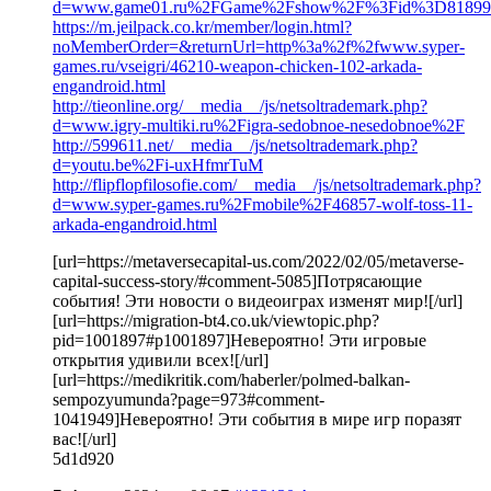
d=www.game01.ru%2FGame%2Fshow%2F%3Fid%3D81899
https://m.jeilpack.co.kr/member/login.html?
noMemberOrder=&returnUrl=http%3a%2f%2fwww.syper-
games.ru/vseigri/46210-weapon-chicken-102-arkada-
engandroid.html
http://tieonline.org/__media__/js/netsoltrademark.php?
d=www.igry-multiki.ru%2Figra-sedobnoe-nesedobnoe%2F
http://599611.net/__media__/js/netsoltrademark.php?
d=youtu.be%2Fi-uxHfmrTuM
http://flipflopfilosofie.com/__media__/js/netsoltrademark.php?
d=www.syper-games.ru%2Fmobile%2F46857-wolf-toss-11-
arkada-engandroid.html
[url=https://metaversecapital-us.com/2022/02/05/metaverse-
capital-success-story/#comment-5085]Потрясающие
события! Эти новости о видеоиграх изменят мир![/url]
[url=https://migration-bt4.co.uk/viewtopic.php?
pid=1001897#p1001897]Невероятно! Эти игровые
открытия удивили всех![/url]
[url=https://medikritik.com/haberler/polmed-balkan-
sempozyumunda?page=973#comment-
1041949]Невероятно! Эти события в мире игр поразят
вас![/url]
5d1d920