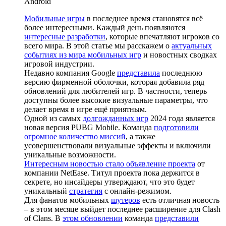
Android
Мобильные игры
в последнее время становятся всё
более интересными. Каждый день появляются
интересные разработки
, которые впечатляют игроков со
всего мира. В этой статье мы расскажем о
актуальных
событиях из мира мобильных игр
и новостных сводках
игровой индустрии.
Недавно компания Google
представила
последнюю
версию фирменной оболочки, которая добавила ряд
обновлений для любителей игр. В частности, теперь
доступны более высокие визуальные параметры, что
делает время в игре ещё приятным.
Одной из самых
долгожданных игр
2024 года является
новая версия PUBG Mobile. Команда
подготовили
огромное количество миссий
, а также
усовершенствовали визуальные эффекты и включили
уникальные возможности.
Интересным новостью стало объявление проекта
от
компании NetEase. Титул проекта пока держится в
секрете, но инсайдеры утверждают, что это будет
уникальный
стратегия
с онлайн-режимом.
Для фанатов мобильных
шутеров
есть отличная новость
– в этом месяце выйдет последнее расширение для Clash
of Clans. В
этом обновлении
команда
представили