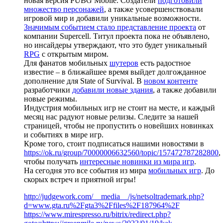
новая версия PUBG Mobile. Создатели
подготовили
множество персонажей
, а также усовершенствовали
игровой мир и добавили уникальные возможности.
Значимым событием стало представление проекта
от
компании Supercell. Титул проекта пока не объявлено,
но инсайдеры утверждают, что это будет уникальный
RPG
с открытым миром.
Для фанатов мобильных
шутеров
есть радостное
известие – в ближайшее время выйдет долгожданное
дополнение для State of Survival. В
новом контенте
разработчики
добавили новые здания
, а также добавили
новые режимы.
Индустрия мобильных игр не стоит на месте, и каждый
месяц нас радуют новые релизы. Следите за нашей
страницей, чтобы не пропустить о новейших новинках
и событиях в мире игр.
Кроме того, стоит подписаться нашими новостями в
https://ok.ru/group/70000006632560/topic/157472787282800
,
чтобы получать
интересные новинки из мира игр
.
На сегодня это все события из мира
мобильных игр
. До
скорых встреч и приятной игры!
http://judgework.com/__media__/js/netsoltrademark.php?
d=www.gta.ru%2Fgta3%2Ffiles%2F187964%2F
https://www.mirespresso.ru/bitrix/redirect.php?