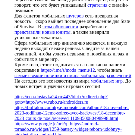
говорят, что это будет уникальный
стратегия
с онлайн-
режимом.
Для фанатов мобильных
шутеров
есть прекрасная
новость – скоро выйдет последнее обновление для State
of Survival. В
этом обновлении
разработчики
представили новые юниты
, а также внедрили
уникальные механики.
Сфера мобильных игр динамично меняется, и каждую
неделю выходят свежие релизы. Следите за нашей
страницей, чтобы узнать первыми о новейших играх и
событиях в мире игр.
Кроме того, стоит подписаться на наш канал нашими
соцсетями в
https://t.me/s/mods_menu/12
, чтобы знать
самые свежие новинки из мира мобильных развлечений
.
На сегодня это все известия из мира
мобильных игр
. До
новых встреч и удачных игровых сессий!
https://eco-dostavka24.ru:443/bitrix/redirect.php?
goto=http://www.rubo.ru/androiders.ru
https://buffalon-country.e-monsite.com/album/18-novembre-
2023-rodilhan-12eme-soiree-avec-backwest/18-decembre-
2023-cours-de-noel/received-1109350080498998.html
https://www.google.je/url?q=https://android-
tornado.ru/widget/1259-battery-widget-reborn-udobnyy-
vidzhet-dlya-android.html