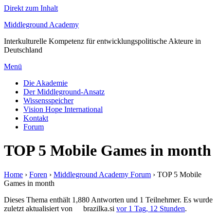
Direkt zum Inhalt
Middleground Academy
Interkulturelle Kompetenz für entwicklungspolitische Akteure in
Deutschland
Menü
Die Akademie
Der Middleground-Ansatz
Wissensspeicher
Vision Hope International
Kontakt
Forum
TOP 5 Mobile Games in month
Home
›
Foren
›
Middleground Academy Forum
›
TOP 5 Mobile
Games in month
Dieses Thema enthält 1,880 Antworten und 1 Teilnehmer. Es wurde
zuletzt aktualisiert von
brazilka.si
vor 1 Tag, 12 Stunden
.