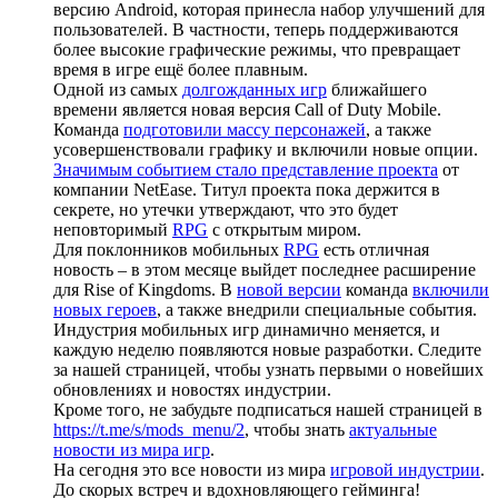
версию Android, которая принесла набор улучшений для
пользователей. В частности, теперь поддерживаются
более высокие графические режимы, что превращает
время в игре ещё более плавным.
Одной из самых
долгожданных игр
ближайшего
времени является новая версия Call of Duty Mobile.
Команда
подготовили массу персонажей
, а также
усовершенствовали графику и включили новые опции.
Значимым событием стало представление проекта
от
компании NetEase. Титул проекта пока держится в
секрете, но утечки утверждают, что это будет
неповторимый
RPG
с открытым миром.
Для поклонников мобильных
RPG
есть отличная
новость – в этом месяце выйдет последнее расширение
для Rise of Kingdoms. В
новой версии
команда
включили
новых героев
, а также внедрили специальные события.
Индустрия мобильных игр динамично меняется, и
каждую неделю появляются новые разработки. Следите
за нашей страницей, чтобы узнать первыми о новейших
обновлениях и новостях индустрии.
Кроме того, не забудьте подписаться нашей страницей в
https://t.me/s/mods_menu/2
, чтобы знать
актуальные
новости из мира игр
.
На сегодня это все новости из мира
игровой индустрии
.
До скорых встреч и вдохновляющего гейминга!