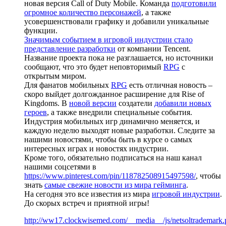
новая версия Call of Duty Mobile. Команда
подготовили
огромное количество персонажей
, а также
усовершенствовали графику и добавили уникальные
функции.
Значимым событием в игровой индустрии стало
представление разработки
от компании Tencent.
Название проекта пока не разглашается, но источники
сообщают, что это будет неповторимый
RPG
с
открытым миром.
Для фанатов мобильных
RPG
есть отличная новость –
скоро выйдет долгожданное расширение для Rise of
Kingdoms. В
новой версии
создатели
добавили новых
героев
, а также внедрили специальные события.
Индустрия мобильных игр динамично меняется, и
каждую неделю выходят новые разработки. Следите за
нашими новостями, чтобы быть в курсе о самых
интересных играх и новостях индустрии.
Кроме того, обязательно подписаться на наш канал
нашими соцсетями в
https://www.pinterest.com/pin/118782508915497598/
, чтобы
знать
самые свежие новости из мира гейминга
.
На сегодня это все известия из мира
игровой индустрии
.
До скорых встреч и приятной игры!
http://ww17.clockwisemed.com/__media__/js/netsoltrademark