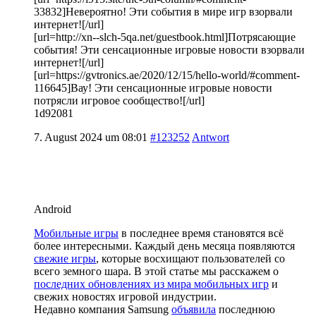
33832]Невероятно! Эти события в мире игр взорвали
интернет![/url]
[url=http://xn--slch-5qa.net/guestbook.html]Потрясающие
события! Эти сенсационные игровые новости взорвали
интернет![/url]
[url=https://gvtronics.ae/2020/12/15/hello-world/#comment-
116645]Вау! Эти сенсационные игровые новости
потрясли игровое сообщество![/url]
1d92081
7. August 2024 um 08:01
#123252
Antwort
Android
Мобильные игры
в последнее время становятся всё
более интересными. Каждый день месяца появляются
свежие игры
, которые восхищают пользователей со
всего земного шара. В этой статье мы расскажем о
последних обновлениях из мира мобильных игр
и
свежих новостях игровой индустрии.
Недавно компания Samsung
объявила
последнюю