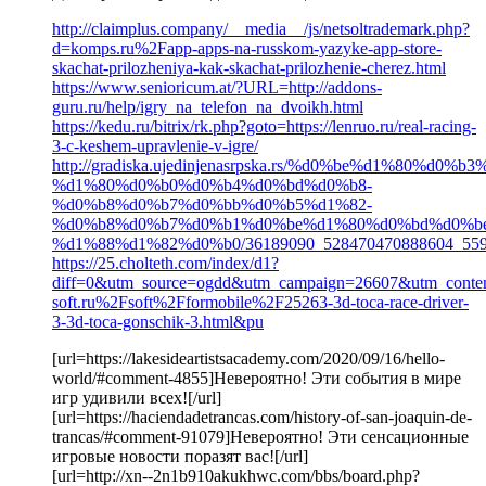
http://claimplus.company/__media__/js/netsoltrademark.php?
d=komps.ru%2Fapp-apps-na-russkom-yazyke-app-store-
skachat-prilozheniya-kak-skachat-prilozhenie-cherez.html
https://www.senioricum.at/?URL=http://addons-
guru.ru/help/igry_na_telefon_na_dvoikh.html
https://kedu.ru/bitrix/rk.php?goto=https://lenruo.ru/real-racing-
3-c-keshem-upravlenie-v-igre/
http://gradiska.ujedinjenasrpska.rs/%d0%be%d1%80
%d1%80%d0%b0%d0%b4%d0%bd%d0%b8-
%d0%b8%d0%b7%d0%bb%d0%b5%d1%82-
%d0%b8%d0%b7%d0%b1%d0%be%d1%80%d0%bd%d0%b
%d1%88%d1%82%d0%b0/36189090_528470470888604_5599
https://25.cholteth.com/index/d1?
diff=0&utm_source=ogdd&utm_campaign=26607&utm_conte
soft.ru%2Fsoft%2Fformobile%2F25263-3d-toca-race-driver-
3-3d-toca-gonschik-3.html&pu
[url=https://lakesideartistsacademy.com/2020/09/16/hello-
world/#comment-4855]Невероятно! Эти события в мире
игр удивили всех![/url]
[url=https://haciendadetrancas.com/history-of-san-joaquin-de-
trancas/#comment-91079]Невероятно! Эти сенсационные
игровые новости поразят вас![/url]
[url=http://xn--2n1b910akukhwc.com/bbs/board.php?