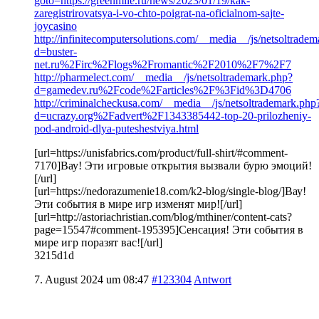
goto=https://greenmile.ru/news/2023/01/19/kak-
zaregistrirovatsya-i-vo-chto-poigrat-na-oficialnom-sajte-
joycasino
http://infinitecomputersolutions.com/__media__/js/netsoltrade
d=buster-
net.ru%2Firc%2Flogs%2Fromantic%2F2010%2F7%2F7
http://pharmelect.com/__media__/js/netsoltrademark.php?
d=gamedev.ru%2Fcode%2Farticles%2F%3Fid%3D4706
http://criminalcheckusa.com/__media__/js/netsoltrademark.php
d=ucrazy.org%2Fadvert%2F1343385442-top-20-prilozheniy-
pod-android-dlya-puteshestviya.html
[url=https://unisfabrics.com/product/full-shirt/#comment-
7170]Вау! Эти игровые открытия вызвали бурю эмоций!
[/url]
[url=https://nedorazumenie18.com/k2-blog/single-blog/]Вау!
Эти события в мире игр изменят мир![/url]
[url=http://astoriachristian.com/blog/mthiner/content-cats?
page=15547#comment-195395]Сенсация! Эти события в
мире игр поразят вас![/url]
3215d1d
7. August 2024 um 08:47
#123304
Antwort