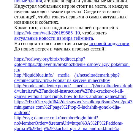
новые здания
, а также внедрили уникальные механики.
Индустрия мобильных игр не стоит на месте, и каждую
неделю выходят свежие проекты. Следите за нашей
страницей, чтобы узнать первыми о самых актуальных
новинках и событиях.
Кроме того, стоит подписаться нашей страницей в
https://vk.com/wall-226169585_10
, чтобы знать
актуальные новости из мира гейминга
.
На сегодня это все известия из мира
игровой индустрии
.
До новых встреч и удачных игровых сессий!
https://realway.org/bitrix/redirect.php?
goto=https://dplayer.ru/prokhozhdenie-osnovy-igry-pokemon-
go/
http://liquidblue.info/__media__/js/netsoltrademark.php?
d=minecraftov.ru%2Fdonat-na-servere-minecraftov
http://modelandtalentexpo.net/__media__/js/netsoltrademark.ph
d=ultrait.ru%2Fandroid-instructions%2Fthe-cracker-of-all-
games-without-root-rights-how-to-hack-android-games.html
https://cfzxb7exygbfi64i2dekspwwc3csulkuqo6snm7syu2pd43jpd
minigames.com%2Fpage%2Ftop-5-luchshih-gonok-dlja-
android/
http://rsyg.daumee.co.kr/member/login.html?
noMemberOrder=&returnUrl=https%3A%2F%2Faddons-
guru.ru%2Fhelp%2Fskachat_gta_2_na_android.html</a