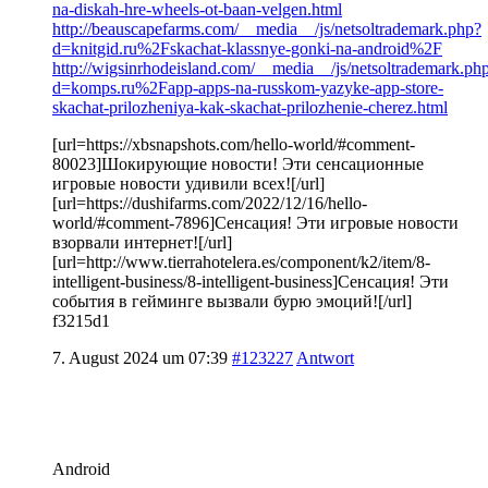
na-diskah-hre-wheels-ot-baan-velgen.html
http://beauscapefarms.com/__media__/js/netsoltrademark.php?
d=knitgid.ru%2Fskachat-klassnye-gonki-na-android%2F
http://wigsinrhodeisland.com/__media__/js/netsoltrademark.ph
d=komps.ru%2Fapp-apps-na-russkom-yazyke-app-store-
skachat-prilozheniya-kak-skachat-prilozhenie-cherez.html
[url=https://xbsnapshots.com/hello-world/#comment-
80023]Шокирующие новости! Эти сенсационные
игровые новости удивили всех![/url]
[url=https://dushifarms.com/2022/12/16/hello-
world/#comment-7896]Сенсация! Эти игровые новости
взорвали интернет![/url]
[url=http://www.tierrahotelera.es/component/k2/item/8-
intelligent-business/8-intelligent-business]Сенсация! Эти
события в гейминге вызвали бурю эмоций![/url]
f3215d1
7. August 2024 um 07:39
#123227
Antwort
Android