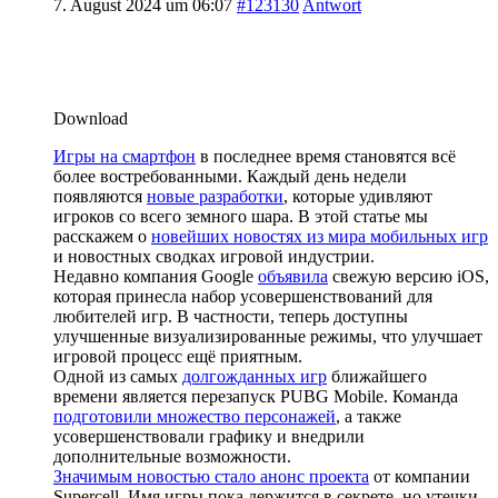
7. August 2024 um 06:07
#123130
Antwort
Download
Игры на смартфон
в последнее время становятся всё
более востребованными. Каждый день недели
появляются
новые разработки
, которые удивляют
игроков со всего земного шара. В этой статье мы
расскажем о
новейших новостях из мира мобильных игр
и новостных сводках игровой индустрии.
Недавно компания Google
объявила
свежую версию iOS,
которая принесла набор усовершенствований для
любителей игр. В частности, теперь доступны
улучшенные визуализированные режимы, что улучшает
игровой процесс ещё приятным.
Одной из самых
долгожданных игр
ближайшего
времени является перезапуск PUBG Mobile. Команда
подготовили множество персонажей
, а также
усовершенствовали графику и внедрили
дополнительные возможности.
Значимым новостью стало анонс проекта
от компании
Supercell. Имя игры пока держится в секрете, но утечки