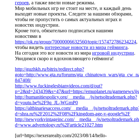
героев
, а также ввели новые режимы.
Мир мобильных игр не стоит на месте, и каждый день
выходят новые проекты. Следите за нашими обзорами,
чтобы не пропустить о самых актуальных играх и
новостях индустрии.
Кроме того, обязательно подписаться нашими
новостями в
https://ok.ru/group/70000006632560/topic/157472786234224
,
чтобы видеть
интересные новости из мира гейминга
.
На сегодня это все новости из мира
игровой индустрии
.
Увидимся скоро и вдохновляющего гейминга!
http://guzhkh.ru/bitrix/redirect.php?
goto=http://www.gta.ru/forums/gta_chinatown_wars/gta_cw_n
847408/
http://www.fuckinglesbianvideos.com/d/out?
p=2&id=243439&s=47&url=https://emuplanet.ru/gamenews/ijs
http://humanitiespolicy.org/__media__/js/netsoltrademark.php?
d=youtu.be%2F9q_JL-WGmP0
https://altbinariesaccess.com/__media__/js/netsoltrademark.php
d=shra.ru%2F2012%2F08%2Fkingdom-age-v-google%2F
http://newyorkvintageinc.com/__media__/js/netsoltrademark.p
d=www.advertology.ru%2Farticle21027.htm
[url=https://nexerarealty.com/2023/08/14/hello-