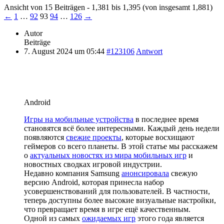
Ansicht von 15 Beiträgen - 1,381 bis 1,395 (von insgesamt 1,881)
←
1
…
92
93
94
…
126
→
Autor
Beiträge
7. August 2024 um 05:44
#123106
Antwort
Android
Игры на мобильные устройства
в последнее время
становятся всё более интересными. Каждый день недели
появляются
свежие проекты
, которые восхищают
геймеров со всего планеты. В этой статье мы расскажем
о
актуальных новостях из мира мобильных игр
и
новостных сводках игровой индустрии.
Недавно компания Samsung
анонсировала
свежую
версию Android, которая принесла набор
усовершенствований для пользователей. В частности,
теперь доступны более высокие визуальные настройки,
что превращает время в игре ещё качественным.
Одной из самых
ожидаемых игр
этого года является