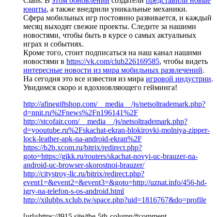
Clans. В
этом обновлении
создатели
представили новые
юниты
, а также внедрили уникальные механики.
Сфера мобильных игр постоянно развивается, и каждый
месяц выходят свежие проекты. Следите за нашими
новостями, чтобы быть в курсе о самых актуальных
играх и событиях.
Кроме того, стоит подписаться на наш канал нашими
новостями в
https://vk.com/club226169585
, чтобы видеть
интересные новости из мира мобильных развлечений
.
На сегодня это все известия из мира
игровой индустрии
.
Увидимся скоро и вдохновляющего гейминга!
http://afinegiftshop.com/__media__/js/netsoltrademark.php?
d=nnit.ru%2Fnews%2Fn196141%2F
http://stcofair.com/__media__/js/netsoltrademark.php?
d=yooutube.ru%2Fskachat-ekran-blokirovki-molniya-zipper-
lock-leather-apk-na-android-ekran%2F
https://b2b.xcom.ru/bitrix/redirect.php?
goto=https://gikk.ru/routers/skachat-novyi-uc-brauzer-na-
android-uc-browser-skorostnoi-brauzer/
http://citystroy-llc.ru/bitrix/redirect.php?
event1=&event2=&event3=&goto=http://uznat.info/456-hd-
igry-na-telefon-s-os-android.html
http://xilubbs.xclub.tw/space.php?uid=1816767&do=profile
[url=https://l915.site/the-5th-column/#comment-