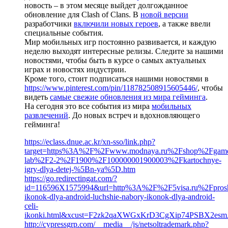
новость – в этом месяце выйдет долгожданное
обновление для Clash of Clans. В
новой версии
разработчики
включили новых героев
, а также ввели
специальные события.
Мир мобильных игр постоянно развивается, и каждую
неделю выходят интересные релизы. Следите за нашими
новостями, чтобы быть в курсе о самых актуальных
играх и новостях индустрии.
Кроме того, стоит подписаться нашими новостями в
https://www.pinterest.com/pin/118782508915605446/
, чтобы
видеть
самые свежие обновления из мира гейминга
.
На сегодня это все события из мира
мобильных
развлечений
. До новых встреч и вдохновляющего
гейминга!
https://eclass.dnue.ac.kr/xn-sso/link.php?
target=https%3A%2F%2Fwww.modnaya.ru%2Fshop%2Fgame
lab%2F2-2%2F1900%2F100000001900003%2Fkartochnye-
igry-dlya-detej-%5Bn-ya%5D.htm
https://go.redirectingat.com/?
id=116596X1575994&url=http%3A%2F%2F5visa.ru%2Fpros
ikonok-dlya-android-luchshie-nabory-ikonok-dlya-android-
celi-
ikonki.html&xcust=F2zk2qaXWGxKrD3CgXip74PSBX2es
http://cypressgrp.com/__media__/js/netsoltrademark.php?