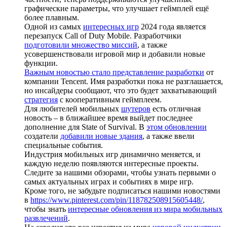
графические параметры, что улучшает геймплей ещё
более плавным.
Одной из самых
интересных игр
2024 года является
перезапуск Call of Duty Mobile. Разработчики
подготовили множество миссий
, а также
усовершенствовали игровой мир и добавили новые
функции.
Важным новостью стало представление разработки
от
компании Tencent. Имя разработки пока не разглашается,
но инсайдеры сообщают, что это будет захватывающий
стратегия
с кооперативным геймплеем.
Для любителей мобильных
шутеров
есть отличная
новость – в ближайшее время выйдет последнее
дополнение для State of Survival. В
этом обновлении
создатели
добавили новые здания
, а также ввели
специальные события.
Индустрия мобильных игр динамично меняется, и
каждую неделю появляются интересные проекты.
Следите за нашими обзорами, чтобы узнать первыми о
самых актуальных играх и событиях в мире игр.
Кроме того, не забудьте подписаться нашими новостями
в
https://www.pinterest.com/pin/118782508915605448/
,
чтобы знать
интересные обновления из мира мобильных
развлечений
.