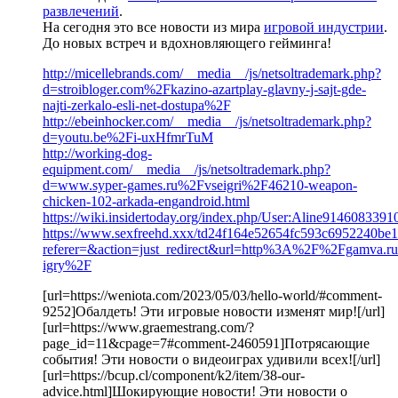
развлечений
.
На сегодня это все новости из мира
игровой индустрии
.
До новых встреч и вдохновляющего гейминга!
http://micellebrands.com/__media__/js/netsoltrademark.php?
d=stroibloger.com%2Fkazino-azartplay-glavny-j-sajt-gde-
najti-zerkalo-esli-net-dostupa%2F
http://ebeinhocker.com/__media__/js/netsoltrademark.php?
d=youtu.be%2Fi-uxHfmrTuM
http://working-dog-
equipment.com/__media__/js/netsoltrademark.php?
d=www.syper-games.ru%2Fvseigri%2F46210-weapon-
chicken-102-arkada-engandroid.html
https://wiki.insidertoday.org/index.php/User:Aline9146083391
https://www.sexfreehd.xxx/td24f164e52654fc593c6952240be
referer=&action=just_redirect&url=http%3A%2F%2Fgamva.r
igry%2F
[url=https://weniota.com/2023/05/03/hello-world/#comment-
9252]Обалдеть! Эти игровые новости изменят мир![/url]
[url=https://www.graemestrang.com/?
page_id=11&cpage=7#comment-2460591]Потрясающие
события! Эти новости о видеоиграх удивили всех![/url]
[url=https://bcup.cl/component/k2/item/38-our-
advice.html]Шокирующие новости! Эти новости о