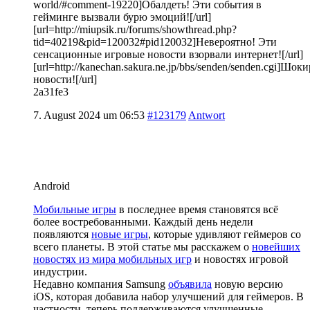
world/#comment-19220]Обалдеть! Эти события в
гейминге вызвали бурю эмоций![/url]
[url=http://miupsik.ru/forums/showthread.php?
tid=40219&pid=120032#pid120032]Невероятно! Эти
сенсационные игровые новости взорвали интернет![/url]
[url=http://kanechan.sakura.ne.jp/bbs/senden/senden.cgi]Шо
новости![/url]
2a31fe3
7. August 2024 um 06:53
#123179
Antwort
Android
Мобильные игры
в последнее время становятся всё
более востребованными. Каждый день недели
появляются
новые игры
, которые удивляют геймеров со
всего планеты. В этой статье мы расскажем о
новейших
новостях из мира мобильных игр
и новостях игровой
индустрии.
Недавно компания Samsung
объявила
новую версию
iOS, которая добавила набор улучшений для геймеров. В
частности, теперь поддерживаются улучшенные