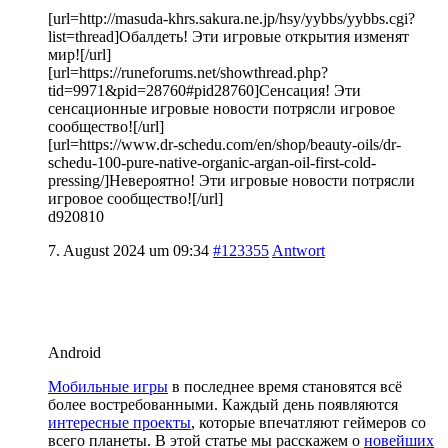
[url=http://masuda-khrs.sakura.ne.jp/hsy/yybbs/yybbs.cgi?
list=thread]Обалдеть! Эти игровые открытия изменят
мир![/url]
[url=https://runeforums.net/showthread.php?
tid=9971&pid=28760#pid28760]Сенсация! Эти
сенсационные игровые новости потрясли игровое
сообщество![/url]
[url=https://www.dr-schedu.com/en/shop/beauty-oils/dr-
schedu-100-pure-native-organic-argan-oil-first-cold-
pressing/]Невероятно! Эти игровые новости потрясли
игровое сообщество![/url]
d920810
7. August 2024 um 09:34
#123355
Antwort
Android
Мобильные игры
в последнее время становятся всё
более востребованными. Каждый день появляются
интересные проекты
, которые впечатляют геймеров со
всего планеты. В этой статье мы расскажем о
новейших