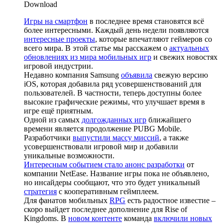
Download
Игры на смартфон
в последнее время становятся всё
более интересными. Каждый день недели появляются
интересные проекты
, которые впечатляют геймеров со
всего мира. В этой статье мы расскажем о
актуальных
обновлениях из мира мобильных игр
и свежих новостях
игровой индустрии.
Недавно компания Samsung
объявила
свежую версию
iOS, которая добавила ряд усовершенствований для
пользователей. В частности, теперь доступны более
высокие графические режимы, что улучшает время в
игре ещё приятным.
Одной из самых
долгожданных игр
ближайшего
времени является продолжение PUBG Mobile.
Разработчики
выпустили массу миссий
, а также
усовершенствовали игровой мир и добавили
уникальные возможности.
Интересным событием стало анонс разработки
от
компании NetEase. Название игры пока не объявлено,
но инсайдеры сообщают, что это будет уникальный
стратегия
с кооперативным геймплеем.
Для фанатов мобильных
RPG
есть радостное известие –
скоро выйдет последнее дополнение для Rise of
Kingdoms. В
новом контенте
команда
включили новых