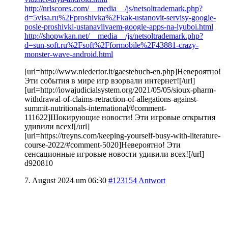
http://nrlscores.com/__media__/js/netsoltrademark.php?
d=5visa.ru%2Fproshivka%2Fkak-ustanovit-servisy-google-
posle-proshivki-ustanavlivaem-google-apps-na-lyuboi.html
http://shopwkan.net/__media__/js/netsoltrademark.php?
d=sun-soft.ru%2Fsoft%2Fformobile%2F43881-crazy-
monster-wave-android.html
[url=http://www.niedertor.it/gaestebuch-en.php]Невероятно!
Эти события в мире игр взорвали интернет![/url]
[url=http://iowajudicialsystem.org/2021/05/05/sioux-pharm-
withdrawal-of-claims-retraction-of-allegations-against-
summit-nutritionals-international/#comment-
111622]Шокирующие новости! Эти игровые открытия
удивили всех![/url]
[url=https://treyns.com/keeping-yourself-busy-with-literature-
course-2022/#comment-5020]Невероятно! Эти
сенсационные игровые новости удивили всех![/url]
d920810
7. August 2024 um 06:30
#123154
Antwort