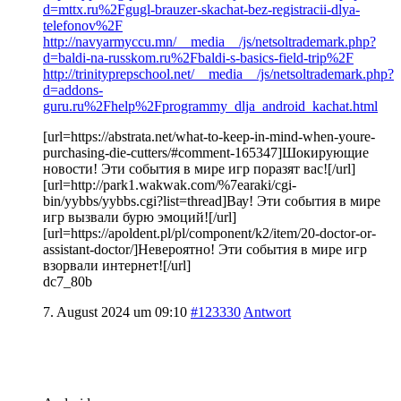
d=mttx.ru%2Fgugl-brauzer-skachat-bez-registracii-dlya-
telefonov%2F
http://navyarmyccu.mn/__media__/js/netsoltrademark.php?
d=baldi-na-russkom.ru%2Fbaldi-s-basics-field-trip%2F
http://trinityprepschool.net/__media__/js/netsoltrademark.php?
d=addons-
guru.ru%2Fhelp%2Fprogrammy_dlja_android_kachat.html
[url=https://abstrata.net/what-to-keep-in-mind-when-youre-
purchasing-die-cutters/#comment-165347]Шокирующие
новости! Эти события в мире игр поразят вас![/url]
[url=http://park1.wakwak.com/%7earaki/cgi-
bin/yybbs/yybbs.cgi?list=thread]Вау! Эти события в мире
игр вызвали бурю эмоций![/url]
[url=https://apoldent.pl/pl/component/k2/item/20-doctor-or-
assistant-doctor/]Невероятно! Эти события в мире игр
взорвали интернет![/url]
dc7_80b
7. August 2024 um 09:10
#123330
Antwort