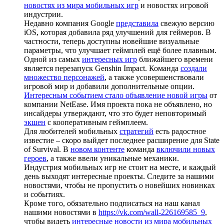
новостях из мира мобильных игр
и новостях игровой
индустрии.
Недавно компания Google
представила
свежую версию
iOS, которая добавила ряд улучшений для геймеров. В
частности, теперь доступны новейшие визуальные
параметры, что улучшает геймплей ещё более плавным.
Одной из самых
интересных игр
ближайшего времени
является перезапуск Genshin Impact. Команда
создали
множество персонажей
, а также усовершенствовали
игровой мир и добавили дополнительные опции.
Интересным событием стало объявление новой игры
от
компании NetEase. Имя проекта пока не объявлено, но
инсайдеры утверждают, что это будет неповторимый
экшен
с кооперативным геймплеем.
Для любителей мобильных
стратегий
есть радостное
известие – скоро выйдет последнее расширение для State
of Survival. В
новом контенте
команда
включили новых
героев
, а также ввели уникальные механики.
Индустрия мобильных игр не стоит на месте, и каждый
день выходят интересные проекты. Следите за нашими
новостями, чтобы не пропустить о новейших новинках
и событиях.
Кроме того, обязательно подписаться на наш канал
нашими новостями в
https://vk.com/wall-226169585_9
,
чтобы видеть
интересные новости из мира мобильных