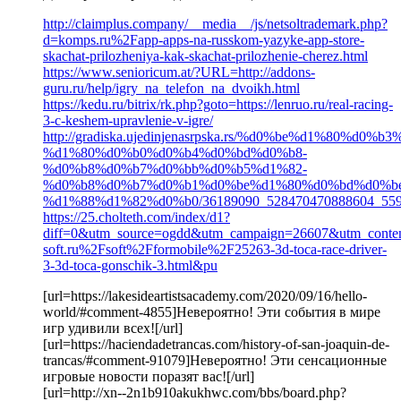
http://claimplus.company/__media__/js/netsoltrademark.php?
d=komps.ru%2Fapp-apps-na-russkom-yazyke-app-store-
skachat-prilozheniya-kak-skachat-prilozhenie-cherez.html
https://www.senioricum.at/?URL=http://addons-
guru.ru/help/igry_na_telefon_na_dvoikh.html
https://kedu.ru/bitrix/rk.php?goto=https://lenruo.ru/real-racing-
3-c-keshem-upravlenie-v-igre/
http://gradiska.ujedinjenasrpska.rs/%d0%be%d1%80
%d1%80%d0%b0%d0%b4%d0%bd%d0%b8-
%d0%b8%d0%b7%d0%bb%d0%b5%d1%82-
%d0%b8%d0%b7%d0%b1%d0%be%d1%80%d0%bd%d0%b
%d1%88%d1%82%d0%b0/36189090_528470470888604_5599
https://25.cholteth.com/index/d1?
diff=0&utm_source=ogdd&utm_campaign=26607&utm_conte
soft.ru%2Fsoft%2Fformobile%2F25263-3d-toca-race-driver-
3-3d-toca-gonschik-3.html&pu
[url=https://lakesideartistsacademy.com/2020/09/16/hello-
world/#comment-4855]Невероятно! Эти события в мире
игр удивили всех![/url]
[url=https://haciendadetrancas.com/history-of-san-joaquin-de-
trancas/#comment-91079]Невероятно! Эти сенсационные
игровые новости поразят вас![/url]
[url=http://xn--2n1b910akukhwc.com/bbs/board.php?