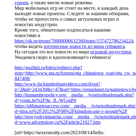
героев
, а также ввели новые режимы.
Мир мобильных игр не стоит на месте, и каждый день
выходят новые проекты. Следите за нашими обзорами,
чтобы не пропустить о самых актуальных играх и
новостях индустрии.
Кроме того, обязательно подписаться нашими
новостями в
https://ok.ru/group/70000006632560/topic/157472786234224
,
чтобы видеть
интересные новости из мира гейминга
.
На сегодня это все новости из мира
игровой индустрии
.
Увидимся скоро и вдохновляющего гейминга!
http://guzhkh.ru/bitrix/redirect.php?
goto=http://www.gta.ru/forums/gta_chinatown_wars/gta_cw_n
847408/
http://www.fuckinglesbianvideos.com/d/out?
p=2&id=243439&s=47&url=https://emuplanet.ru/gamenews/ijs
http://humanitiespolicy.org/__media__/js/netsoltrademark.php?
d=youtu.be%2F9q_JL-WGmP0
https://altbinariesaccess.com/__media__/js/netsoltrademark.php
d=shra.ru%2F2012%2F08%2Fkingdom-age-v-google%2F
http://newyorkvintageinc.com/__media__/js/netsoltrademark.p
d=www.advertology.ru%2Farticle21027.htm
[url=https://nexerarealty.com/2023/08/14/hello-