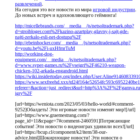
развлечений
.
На сегодня это все новости из мира
игровой индустрии
.
До новых встреч и вдохновляющего гейминга!
http://micellebrands.com/__media__/js/netsoltrademark.php?
d=stroibloger.com%2Fkazino-azartplay-glavny-j-sajt-gde-
najti-zerkalo-esli-net-dostupa%2F
http://ebeinhocker.com/__media__/js/netsoltrademark.php?
d=youtu.be%2Fi-uxHfmrTuM
http://working-dog-
equipment.com/__media__/js/netsoltrademark.php?
d=www.syper-games.ru%2Fvseigri%2F46210-weapon-
chicken-102-arkada-engandroid.html
https://wiki.insidertoday.org/index.php/User:Aline9146083391
https://www.sexfreehd.xxx/td24f164e52654fc593c6952240be
referer=&action=just_redirect&url=http%3A%2F%2Fgamva.r
igry%2F
[url=https://weniota.com/2023/05/03/hello-world/#comment-
9252]Обалдеть! Эти игровые новости изменят мир![/url]
[url=https://www.graemestrang.com/?
page_id=11&cpage=7#comment-2460591]Потрясающие
события! Эти новости о видеоиграх удивили всех![/url]
[url=https://bcup.cl/component/k2/item/38-our-
advice.html]Шокирующие новости! Эти новости о