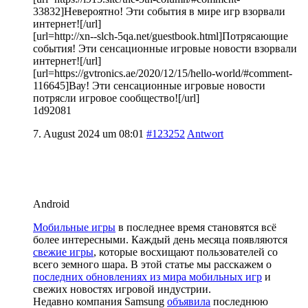
33832]Невероятно! Эти события в мире игр взорвали
интернет![/url]
[url=http://xn--slch-5qa.net/guestbook.html]Потрясающие
события! Эти сенсационные игровые новости взорвали
интернет![/url]
[url=https://gvtronics.ae/2020/12/15/hello-world/#comment-
116645]Вау! Эти сенсационные игровые новости
потрясли игровое сообщество![/url]
1d92081
7. August 2024 um 08:01
#123252
Antwort
Android
Мобильные игры
в последнее время становятся всё
более интересными. Каждый день месяца появляются
свежие игры
, которые восхищают пользователей со
всего земного шара. В этой статье мы расскажем о
последних обновлениях из мира мобильных игр
и
свежих новостях игровой индустрии.
Недавно компания Samsung
объявила
последнюю