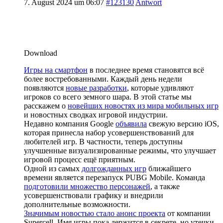
7. August 2024 um 06:07
#123130
Antwort
Download
Игры на смартфон
в последнее время становятся всё
более востребованными. Каждый день недели
появляются
новые разработки
, которые удивляют
игроков со всего земного шара. В этой статье мы
расскажем о
новейших новостях из мира мобильных игр
и новостных сводках игровой индустрии.
Недавно компания Google
объявила
свежую версию iOS,
которая принесла набор усовершенствований для
любителей игр. В частности, теперь доступны
улучшенные визуализированные режимы, что улучшает
игровой процесс ещё приятным.
Одной из самых
долгожданных игр
ближайшего
времени является перезапуск PUBG Mobile. Команда
подготовили множество персонажей
, а также
усовершенствовали графику и внедрили
дополнительные возможности.
Значимым новостью стало анонс проекта
от компании
Supercell. Имя игры пока держится в секрете, но утечки