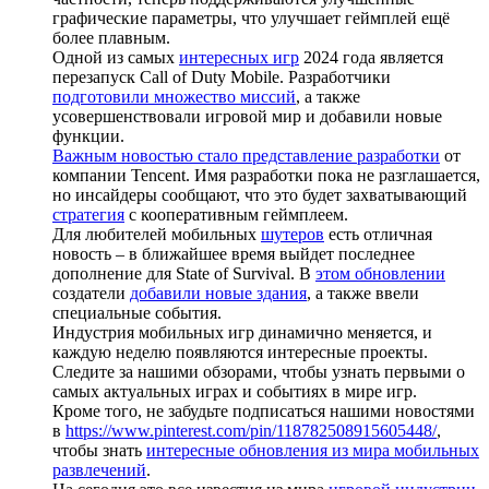
графические параметры, что улучшает геймплей ещё
более плавным.
Одной из самых
интересных игр
2024 года является
перезапуск Call of Duty Mobile. Разработчики
подготовили множество миссий
, а также
усовершенствовали игровой мир и добавили новые
функции.
Важным новостью стало представление разработки
от
компании Tencent. Имя разработки пока не разглашается,
но инсайдеры сообщают, что это будет захватывающий
стратегия
с кооперативным геймплеем.
Для любителей мобильных
шутеров
есть отличная
новость – в ближайшее время выйдет последнее
дополнение для State of Survival. В
этом обновлении
создатели
добавили новые здания
, а также ввели
специальные события.
Индустрия мобильных игр динамично меняется, и
каждую неделю появляются интересные проекты.
Следите за нашими обзорами, чтобы узнать первыми о
самых актуальных играх и событиях в мире игр.
Кроме того, не забудьте подписаться нашими новостями
в
https://www.pinterest.com/pin/118782508915605448/
,
чтобы знать
интересные обновления из мира мобильных
развлечений
.