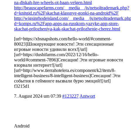
na-diskah-hre-wheels-ot-baan-velgen.html
http://beauscapefarms.com/__media__/js/netsoltrademark.php?
d=knitgid.ru%2Fskachat-klassnye-gonki-na-android%2F
http://wigsinrhodeisland.com/__media__/js/netsoltrademark.ph
d=komps.ru%2Fapp-apps-na-russkom-yazyke-app-store-
skachat-prilozheniya-kak-skachat-prilozhenie-cherez.html
[url=https://xbsnapshots.com/hello-world/#comment-
80023]Шокирующие новости! Эти сенсационные
игровые новости удивили всех![/url]
[url=https://dushifarms.com/2022/12/16/hello-
world/#comment-7896]Сенсация! Эти игровые новости
взорвали интернет![/url]
[url=http://www.tierrahotelera.es/component/k2/item/8-
intelligent-business/8-intelligent-business]Сенсация! Эти
события в гейминге вызвали бурю эмоций![/url]
f3215d1
7. August 2024 um 07:39
#123227
Antwort
Android