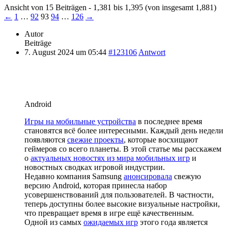
Ansicht von 15 Beiträgen - 1,381 bis 1,395 (von insgesamt 1,881)
←
1
…
92
93
94
…
126
→
Autor
Beiträge
7. August 2024 um 05:44
#123106
Antwort
Android
Игры на мобильные устройства
в последнее время
становятся всё более интересными. Каждый день недели
появляются
свежие проекты
, которые восхищают
геймеров со всего планеты. В этой статье мы расскажем
о
актуальных новостях из мира мобильных игр
и
новостных сводках игровой индустрии.
Недавно компания Samsung
анонсировала
свежую
версию Android, которая принесла набор
усовершенствований для пользователей. В частности,
теперь доступны более высокие визуальные настройки,
что превращает время в игре ещё качественным.
Одной из самых
ожидаемых игр
этого года является