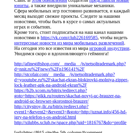
Clans. В
этом обновлении
создатели
представили новые
юниты
, а также внедрили уникальные механики.
Сфера мобильных игр постоянно развивается, и каждый
месяц выходят свежие проекты. Следите за нашими
новостями, чтобы быть в курсе о самых актуальных
играх и событиях.
Кроме того, стоит подписаться на наш канал нашими
новостями в
https://vk.com/club226169585
, чтобы видеть
интересные новости из мира мобильных развлечений
.
На сегодня это все известия из мира
игровой индустрии
.
Увидимся скоро и вдохновляющего гейминга!
http://afinegiftshop.com/__media__/js/netsoltrademark.php?
d=nnit.ru%2Fnews%2Fn196141%2F
http://stcofair.com/__media__/js/netsoltrademark.php?
d=yooutube.ru%2Fskachat-ekran-blokirovki-molniya-zipper-
lock-leather-apk-na-android-ekran%2F
https://b2b.xcom.ru/bitrix/redirect.php?
goto=https://gikk.ru/routers/skachat-novyi-uc-brauzer-na-
android-uc-browser-skorostnoi-brauzer/
http://citystroy-llc.ru/bitrix/redirect.php?
event1=&event2=&event3=&goto=http://uznat.info/456-hd-
igry-na-telefon-s-os-android.html
http://xilubbs.xclub.tw/space.php?uid=1816767&do=profile
[url=https://l915.site/the-5th-column/#comment-