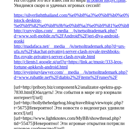
На сегодня это все известия из мира
игровой индустрии
.
Увидимся скоро и удачных игровых сессий!
https://silverlightthailand.com/%e0%b8%a3%e0
istock-desktop-
%e0%b9%82%e0%b8%9b%e0%b8%a3%e0%b9%81%e0%b8
http://curvyslips.com/__media__/js/netsoltrademark.php?
d=www.soft-mobile.ru%2FAndroid%2Figri-dlya-android-
gonki
http://madafaca.net/__media__/js/netsoltrademark.php?d=urs-
ufa.ru%2Fskachat-privatnyi-server-clash-royale-treshboks-
fhx-royale-privatnyi-server-clash-royale.html
http://clients1.google.st/url?q=https://link.ac/music/333-leos-
fortune-apkkesh-android.html
http://eyeinjurylawyer.com/__media__/js/netsoltrademark.php?
d=www.rubattle.net%2Fdiablo2%2Fitems%2Frunes%2F
[url=http://pribory.biz/component/k2/analizator-spektra-gsp-
7830.html]Обалдеть! Эти события в мире игр взорвали
интернет![/url]
[url=http://hollythehedgehog.blog/travelblog/viewtopic.php?
t=5675]Невероятно! Эти новости о видеоиграх удивили
всех![/url]
[url=https://www.lightknotes.com/MyBB/showthread.php?
tid=55475]Невероятно! Эти игровые открытия потрясли
игровое сообщество![/url]