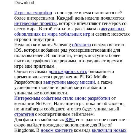
Download
Игры на смартфон
в последнее время становятся всё
более интересными. Каждый день недели появляются
интересные проекты
, которые впечатляют геймеров со
всего мира. В этой статье мы расскажем о
актуальных
обновлениях из мира мобильных игр
и свежих новостях
игровой индустрии.
Недавно компания Samsung
объявила
свежую версию
iOS, которая добавила ряд усовершенствований для
пользователей. В частности, теперь доступны более
высокие графические режимы, что улучшает время в
игре ещё приятным.
Одной из самых
долгожданных игр
ближайшего
времени является продолжение PUBG Mobile.
Разработчики
выпустили массу миссий
, а также
усовершенствовали игровой мир и добавили
уникальные возможности.
Интересным событием стало анонс разработки
от
компании NetEase. Название игры пока не объявлено,
но инсайдеры сообщают, что это будет уникальный
стратегия
с кооперативным геймплеем.
Для фанатов мобильных
RPG
есть радостное известие –
скоро выйдет последнее дополнение для Rise of
Kingdoms. В
новом контенте
команда
включили новых