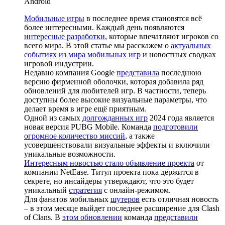
Android
Мобильные игры
в последнее время становятся всё
более интересными. Каждый день появляются
интересные разработки
, которые впечатляют игроков со
всего мира. В этой статье мы расскажем о
актуальных
событиях из мира мобильных игр
и новостных сводках
игровой индустрии.
Недавно компания Google
представила
последнюю
версию фирменной оболочки, которая добавила ряд
обновлений для любителей игр. В частности, теперь
доступны более высокие визуальные параметры, что
делает время в игре ещё приятным.
Одной из самых
долгожданных игр
2024 года является
новая версия PUBG Mobile. Команда
подготовили
огромное количество миссий
, а также
усовершенствовали визуальные эффекты и включили
уникальные возможности.
Интересным новостью стало объявление проекта
от
компании NetEase. Титул проекта пока держится в
секрете, но инсайдеры утверждают, что это будет
уникальный
стратегия
с онлайн-режимом.
Для фанатов мобильных
шутеров
есть отличная новость
– в этом месяце выйдет последнее расширение для Clash
of Clans. В
этом обновлении
команда
представили