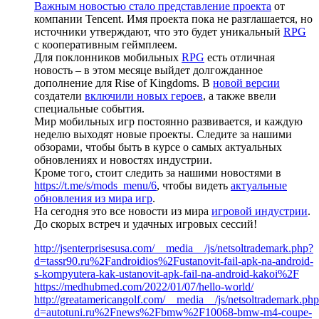
Важным новостью стало представление проекта
от
компании Tencent. Имя проекта пока не разглашается, но
источники утверждают, что это будет уникальный
RPG
с кооперативным геймплеем.
Для поклонников мобильных
RPG
есть отличная
новость – в этом месяце выйдет долгожданное
дополнение для Rise of Kingdoms. В
новой версии
создатели
включили новых героев
, а также ввели
специальные события.
Мир мобильных игр постоянно развивается, и каждую
неделю выходят новые проекты. Следите за нашими
обзорами, чтобы быть в курсе о самых актуальных
обновлениях и новостях индустрии.
Кроме того, стоит следить за нашими новостями в
https://t.me/s/mods_menu/6
, чтобы видеть
актуальные
обновления из мира игр
.
На сегодня это все новости из мира
игровой индустрии
.
До скорых встреч и удачных игровых сессий!
http://jsenterprisesusa.com/__media__/js/netsoltrademark.php?
d=tassr90.ru%2Fandroidios%2Fustanovit-fail-apk-na-android-
s-kompyutera-kak-ustanovit-apk-fail-na-android-kakoi%2F
https://medhubmed.com/2022/01/07/hello-world/
http://greatamericangolf.com/__media__/js/netsoltrademark.ph
d=autotuni.ru%2Fnews%2Fbmw%2F10068-bmw-m4-coupe-