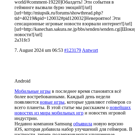
world/#comment-19220]Обалдеть! Эти события в
гейминге вызвали бурю эмоций![/url]
[url=http://miupsik.ru/forums/showthread.php?
tid=40219&pid=120032#pid120032]Невероятно! Эти
сенсационные игровые новости взорвали интернет![/url]
[url=http://kanechan.sakura.ne.jp/bbs/senden/senden.cgi]Шо
новости![/url]
2a31fe3
7. August 2024 um 06:53
#123179
Antwort
Android
Мобильные игры
в последнее время становятся всё
более востребованными. Каждый день недели
появляются
новые игры
, которые удивляют геймеров со
всего планеты. В этой статье мы расскажем о
новейших
новостях из мира мобильных игр
и новостях игровой
индустрии.
Недавно компания Samsung
объявила
новую версию
iOS, которая добавила набор улучшений для геймеров. В
частности, теперь поддерживаются улучшенные