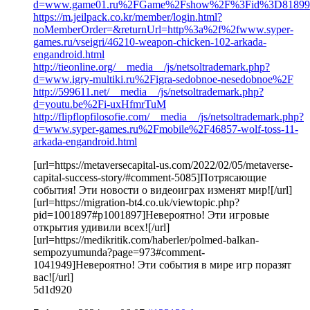
d=www.game01.ru%2FGame%2Fshow%2F%3Fid%3D81899
https://m.jeilpack.co.kr/member/login.html?
noMemberOrder=&returnUrl=http%3a%2f%2fwww.syper-
games.ru/vseigri/46210-weapon-chicken-102-arkada-
engandroid.html
http://tieonline.org/__media__/js/netsoltrademark.php?
d=www.igry-multiki.ru%2Figra-sedobnoe-nesedobnoe%2F
http://599611.net/__media__/js/netsoltrademark.php?
d=youtu.be%2Fi-uxHfmrTuM
http://flipflopfilosofie.com/__media__/js/netsoltrademark.php?
d=www.syper-games.ru%2Fmobile%2F46857-wolf-toss-11-
arkada-engandroid.html
[url=https://metaversecapital-us.com/2022/02/05/metaverse-
capital-success-story/#comment-5085]Потрясающие
события! Эти новости о видеоиграх изменят мир![/url]
[url=https://migration-bt4.co.uk/viewtopic.php?
pid=1001897#p1001897]Невероятно! Эти игровые
открытия удивили всех![/url]
[url=https://medikritik.com/haberler/polmed-balkan-
sempozyumunda?page=973#comment-
1041949]Невероятно! Эти события в мире игр поразят
вас![/url]
5d1d920