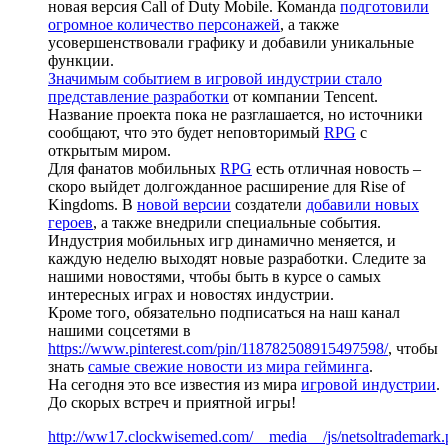
новая версия Call of Duty Mobile. Команда
подготовили
огромное количество персонажей
, а также
усовершенствовали графику и добавили уникальные
функции.
Значимым событием в игровой индустрии стало
представление разработки
от компании Tencent.
Название проекта пока не разглашается, но источники
сообщают, что это будет неповторимый
RPG
с
открытым миром.
Для фанатов мобильных
RPG
есть отличная новость –
скоро выйдет долгожданное расширение для Rise of
Kingdoms. В
новой версии
создатели
добавили новых
героев
, а также внедрили специальные события.
Индустрия мобильных игр динамично меняется, и
каждую неделю выходят новые разработки. Следите за
нашими новостями, чтобы быть в курсе о самых
интересных играх и новостях индустрии.
Кроме того, обязательно подписаться на наш канал
нашими соцсетями в
https://www.pinterest.com/pin/118782508915497598/
, чтобы
знать
самые свежие новости из мира гейминга
.
На сегодня это все известия из мира
игровой индустрии
.
До скорых встреч и приятной игры!
http://ww17.clockwisemed.com/__media__/js/netsoltrademark