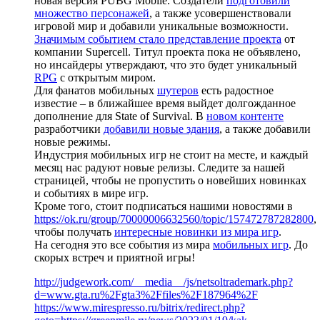
новая версия PUBG Mobile. Создатели
подготовили
множество персонажей
, а также усовершенствовали
игровой мир и добавили уникальные возможности.
Значимым событием стало представление проекта
от
компании Supercell. Титул проекта пока не объявлено,
но инсайдеры утверждают, что это будет уникальный
RPG
с открытым миром.
Для фанатов мобильных
шутеров
есть радостное
известие – в ближайшее время выйдет долгожданное
дополнение для State of Survival. В
новом контенте
разработчики
добавили новые здания
, а также добавили
новые режимы.
Индустрия мобильных игр не стоит на месте, и каждый
месяц нас радуют новые релизы. Следите за нашей
страницей, чтобы не пропустить о новейших новинках
и событиях в мире игр.
Кроме того, стоит подписаться нашими новостями в
https://ok.ru/group/70000006632560/topic/157472787282800
,
чтобы получать
интересные новинки из мира игр
.
На сегодня это все события из мира
мобильных игр
. До
скорых встреч и приятной игры!
http://judgework.com/__media__/js/netsoltrademark.php?
d=www.gta.ru%2Fgta3%2Ffiles%2F187964%2F
https://www.mirespresso.ru/bitrix/redirect.php?