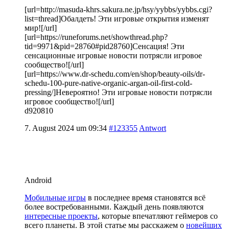
[url=http://masuda-khrs.sakura.ne.jp/hsy/yybbs/yybbs.cgi?
list=thread]Обалдеть! Эти игровые открытия изменят
мир![/url]
[url=https://runeforums.net/showthread.php?
tid=9971&pid=28760#pid28760]Сенсация! Эти
сенсационные игровые новости потрясли игровое
сообщество![/url]
[url=https://www.dr-schedu.com/en/shop/beauty-oils/dr-
schedu-100-pure-native-organic-argan-oil-first-cold-
pressing/]Невероятно! Эти игровые новости потрясли
игровое сообщество![/url]
d920810
7. August 2024 um 09:34
#123355
Antwort
Android
Мобильные игры
в последнее время становятся всё
более востребованными. Каждый день появляются
интересные проекты
, которые впечатляют геймеров со
всего планеты. В этой статье мы расскажем о
новейших