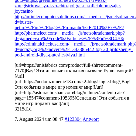
goto=https://greenmile.ru/news/2023/01/19/kak-
zaregistrirovatsya-i-vo-chto-poigrat-na-oficialnom-sajte-
joycasino
http://infinitecomputersolutions.com/__media__/js/netsoltrade
d=buster-
net.ru%2Firc%2Flogs%2Fromantic%2F2010%2F7%2F7
http://pharmelect.com/__media__/js/netsoltrademark.php?
d=gamedev.ru%2Fcode%2Farticles%2F%3Fid%3D4706
http://criminalcheckusa.com/__media__/js/netsoltrademark.php
d=ucrazy.org%2Fadvert%2F1343385442-top-20-prilozheniy-
pod-android-dlya-puteshestviya.html
[url=https://unisfabrics.com/product/full-shirt/#comment-
7170]Вау! Эти игровые открытия вызвали бурю эмоций!
[/url]
[url=https://nedorazumenie18.com/k2-blog/single-blog/]Вау!
Эти события в мире игр изменят мир![/url]
[url=http://astoriachristian.com/blog/mthiner/content-cats?
page=15547#comment-195395]Сенсация! Эти события в
мире игр поразят вас![/url]
3215d1d
7. August 2024 um 08:47
#123304
Antwort