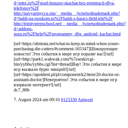
d=mttx.ru%2Fgugl-brauzer-skachat-bez-registracii-dlya-
telefonov%2F
http://navyarmyccu.mn/__media__/js/netsoltrademark.php?
d=baldi-na-russkom.ru%2Fbaldi-s-basics-field-trip%2F
http://trinityprepschool.net/__media__/js/netsoltrademark.php?
d=addons-
guru.ru%2Fhelp%2Fprogrammy_dlja_android_kachat.html
[url=https://abstrata.net/what-to-keep-in-mind-when-youre-
purchasing-die-cutters/#comment-165347]Шокирующие
новости! Эти события в мире игр поразят вас![/url]
[url=http://park1.wakwak.com/%7earaki/cgi-
bin/yybbs/yybbs.cgi?list=thread]Вау! Эти события в мире
игр вызвали бурю эмоций![/url]
[url=https://apoldent.pl/pl/component/k2/item/20-doctor-or-
assistant-doctor/]Невероятно! Эти события в мире игр
взорвали интернет![/url]
dc7_80b
7. August 2024 um 09:10
#123330
Antwort