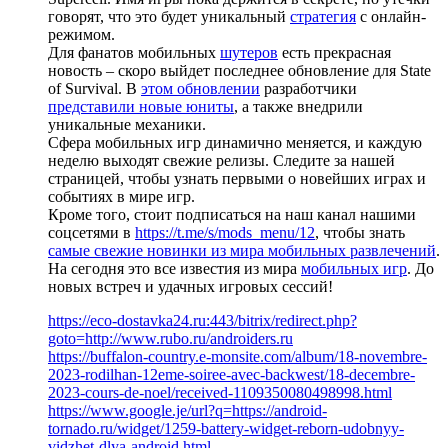
говорят, что это будет уникальный
стратегия
с онлайн-
режимом.
Для фанатов мобильных
шутеров
есть прекрасная
новость – скоро выйдет последнее обновление для State
of Survival. В
этом обновлении
разработчики
представили новые юниты
, а также внедрили
уникальные механики.
Сфера мобильных игр динамично меняется, и каждую
неделю выходят свежие релизы. Следите за нашей
страницей, чтобы узнать первыми о новейших играх и
событиях в мире игр.
Кроме того, стоит подписаться на наш канал нашими
соцсетями в
https://t.me/s/mods_menu/12
, чтобы знать
самые свежие новинки из мира мобильных развлечений
.
На сегодня это все известия из мира
мобильных игр
. До
новых встреч и удачных игровых сессий!
https://eco-dostavka24.ru:443/bitrix/redirect.php?
goto=http://www.rubo.ru/androiders.ru
https://buffalon-country.e-monsite.com/album/18-novembre-
2023-rodilhan-12eme-soiree-avec-backwest/18-decembre-
2023-cours-de-noel/received-1109350080498998.html
https://www.google.je/url?q=https://android-
tornado.ru/widget/1259-battery-widget-reborn-udobnyy-
vidzhet-dlya-android.html