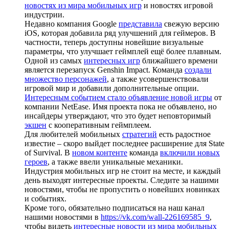
новостях из мира мобильных игр
и новостях игровой
индустрии.
Недавно компания Google
представила
свежую версию
iOS, которая добавила ряд улучшений для геймеров. В
частности, теперь доступны новейшие визуальные
параметры, что улучшает геймплей ещё более плавным.
Одной из самых
интересных игр
ближайшего времени
является перезапуск Genshin Impact. Команда
создали
множество персонажей
, а также усовершенствовали
игровой мир и добавили дополнительные опции.
Интересным событием стало объявление новой игры
от
компании NetEase. Имя проекта пока не объявлено, но
инсайдеры утверждают, что это будет неповторимый
экшен
с кооперативным геймплеем.
Для любителей мобильных
стратегий
есть радостное
известие – скоро выйдет последнее расширение для State
of Survival. В
новом контенте
команда
включили новых
героев
, а также ввели уникальные механики.
Индустрия мобильных игр не стоит на месте, и каждый
день выходят интересные проекты. Следите за нашими
новостями, чтобы не пропустить о новейших новинках
и событиях.
Кроме того, обязательно подписаться на наш канал
нашими новостями в
https://vk.com/wall-226169585_9
,
чтобы видеть
интересные новости из мира мобильных