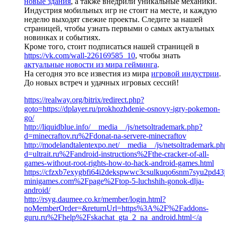
новые здания
, а также внедрили уникальные механики.
Индустрия мобильных игр не стоит на месте, и каждую
неделю выходят свежие проекты. Следите за нашей
страницей, чтобы узнать первыми о самых актуальных
новинках и событиях.
Кроме того, стоит подписаться нашей страницей в
https://vk.com/wall-226169585_10
, чтобы знать
актуальные новости из мира гейминга
.
На сегодня это все известия из мира
игровой индустрии
.
До новых встреч и удачных игровых сессий!
https://realway.org/bitrix/redirect.php?
goto=https://dplayer.ru/prokhozhdenie-osnovy-igry-pokemon-
go/
http://liquidblue.info/__media__/js/netsoltrademark.php?
d=minecraftov.ru%2Fdonat-na-servere-minecraftov
http://modelandtalentexpo.net/__media__/js/netsoltrademark.ph
d=ultrait.ru%2Fandroid-instructions%2Fthe-cracker-of-all-
games-without-root-rights-how-to-hack-android-games.html
https://cfzxb7exygbfi64i2dekspwwc3csulkuqo6snm7syu2pd43jpd
minigames.com%2Fpage%2Ftop-5-luchshih-gonok-dlja-
android/
http://rsyg.daumee.co.kr/member/login.html?
noMemberOrder=&returnUrl=https%3A%2F%2Faddons-
guru.ru%2Fhelp%2Fskachat_gta_2_na_android.html</a