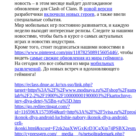
новость – в этом месяце выйдет долгожданное
обновление для Clash of Clans. В
новой версии
разработчики
включили новых героев
, а также ввели
специальные события.
Мир мобильных игр постоянно развивается, и каждую
неделю выходят интересные релизы. Следите за нашими
новостями, чтобы быть в курсе о самых актуальных
играх и новостях индустрии.
Кроме того, стоит подписаться нашими новостями в
https://www.pinterest.com/pin/118782508915605446/
, чтобы
видеть
самые свежие обновления из мира гейминга
.
На сегодня это все события из мира
мобильных
развлечений
. До новых встреч и вдохновляющего
гейминга!
https://eclass.dnue.ac.kr/xn-sso/link.php?
target=https%3A%2F%2Fwww.modnaya.ru%2Fshop%2Fgame
lab%2F2-2%2F1900%2F100000001900003%2Fkartochnye-
igry-dlya-detej-%5Bn-ya%5D.htm
https://go.redirectingat.com/?
id=116596X1575994&url=http%3A%2F%2F5visa.ru%2Fpros
ikonok-dlya-android-luchshie-nabory-ikonok-dlya-android-
celi-
ikonki.html&xcust=F2zk2qaXWGxKrD3CgXip74PSBX2es
http://cypressgrp.com/__media__/js/netsoltrademark.php?