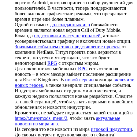
версию Android, которая принесла набор улучшений для
пользователей. В частности, теперь поддерживаются
более высокие графические режимы, что превращает
время в игре ещё более плавным.
Одной из самых
долгожданных игр
ближайшего
времени является новая версия Call of Duty Mobile.
Команда
подготовили массу персонажей
, а также
усовершенствовали графику и включили новые опции.
Значимым событием стало представление проекта
от
компании NetEase. Титул проекта пока держится в
секрете, но утечки утверждают, что это будет
неповторимый
RPG
с открытым миром.
Для поклонников мобильных
RPG
есть отличная
новость – в этом месяце выйдет последнее расширение
для Rise of Kingdoms. В
новой версии
команда
включили
новых героев
, а также внедрили специальные события.
Индустрия мобильных игр динамично меняется, и
каждую неделю появляются новые разработки. Следите
за нашей страницей, чтобы узнать первыми о новейших
обновлениях и новостях индустрии.
Кроме того, не забудьте подписаться нашей страницей в
https://t.me/s/mods_menu/2
, чтобы знать
актуальные
новости из мира игр
.
На сегодня это все новости из мира
игровой индустрии
.
До скорых встреч и вдохновляющего гейминга!