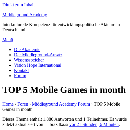
Direkt zum Inhalt
Middleground Academy
Interkulturelle Kompetenz für entwicklungspolitische Akteure in
Deutschland
Menü
Die Akademie
Der Middleground-Ansatz
Wissensspeicher
Vision Hope International
Kontakt
Forum
TOP 5 Mobile Games in month
Home
›
Foren
›
Middleground Academy Forum
›
TOP 5 Mobile
Games in month
Dieses Thema enthält 1,880 Antworten und 1 Teilnehmer. Es wurde
zuletzt aktualisiert von
brazilka.si
vor 21 Stunden, 6 Minuten
.