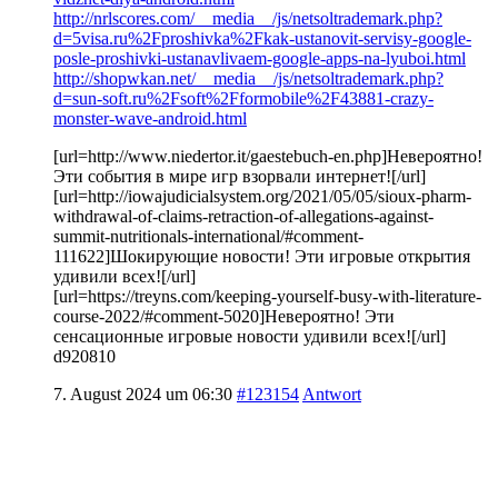
http://nrlscores.com/__media__/js/netsoltrademark.php?
d=5visa.ru%2Fproshivka%2Fkak-ustanovit-servisy-google-
posle-proshivki-ustanavlivaem-google-apps-na-lyuboi.html
http://shopwkan.net/__media__/js/netsoltrademark.php?
d=sun-soft.ru%2Fsoft%2Fformobile%2F43881-crazy-
monster-wave-android.html
[url=http://www.niedertor.it/gaestebuch-en.php]Невероятно!
Эти события в мире игр взорвали интернет![/url]
[url=http://iowajudicialsystem.org/2021/05/05/sioux-pharm-
withdrawal-of-claims-retraction-of-allegations-against-
summit-nutritionals-international/#comment-
111622]Шокирующие новости! Эти игровые открытия
удивили всех![/url]
[url=https://treyns.com/keeping-yourself-busy-with-literature-
course-2022/#comment-5020]Невероятно! Эти
сенсационные игровые новости удивили всех![/url]
d920810
7. August 2024 um 06:30
#123154
Antwort