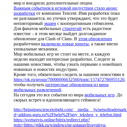
мир и внедрили дополнительные опции.
Важным событием в игровой индустрии стало анонс
разработки
от компании Tencent. Имя разработки пока
не разглашается, но утечки утверждают, что это будет
неповторимый
экшен
с кооперативным геймплеем.
Для фанатов мобильных
стратегий
есть радостное
известие – в этом месяце выйдет долгожданное
обновление для Clash of Clans. В
этом обновлении
разработчики
включили новые юниты
, а также ввели
уникальные механики.
Мир мобильных игр не стоит на месте, и каждую
неделю выходят интересные разработки. Следите за
нашими новостями, чтобы узнать первыми о новейших
новинках и новостях индустрии.
Кроме того, обязательно следить за нашими новостями в
https://ok.ru/group/70000006632560/topic/157472786955120
,
чтобы получать
интересные обновления из мира
мобильных развлечений
.
На сегодня это все события из мира
мобильных игр
. До
скорых встреч и вдохновляющего гейминга!
http://bringingsciencetolight.com/__media__/js/netsoltrademar
d=addons-guru.ru%2Fhelp%2Figry_jekshen_v_telefon.html
https://svetservis.online/bitrix/redirect.php?
goto=https://gikk.ru/windows/ne-ustanavlivayutsya-