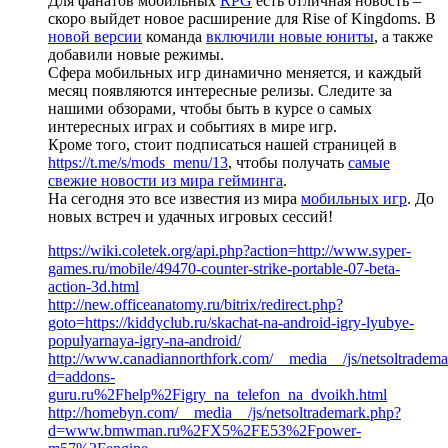
Для фанатов мобильных
RPG
есть отличная новость –
скоро выйдет новое расширение для Rise of Kingdoms. В
новой версии
команда
включили новые юниты
, а также
добавили новые режимы.
Сфера мобильных игр динамично меняется, и каждый
месяц появляются интересные релизы. Следите за
нашими обзорами, чтобы быть в курсе о самых
интересных играх и событиях в мире игр.
Кроме того, стоит подписаться нашей страницей в
https://t.me/s/mods_menu/13
, чтобы получать
самые
свежие новости из мира гейминга
.
На сегодня это все известия из мира
мобильных игр
. До
новых встреч и удачных игровых сессий!
https://wiki.coletek.org/api.php?action=http://www.syper-
games.ru/mobile/49470-counter-strike-portable-07-beta-
action-3d.html
http://new.officeanatomy.ru/bitrix/redirect.php?
goto=https://kiddyclub.ru/skachat-na-android-igry-lyubye-
populyarnaya-igry-na-android/
http://www.canadiannorthfork.com/__media__/js/netsoltradem
d=addons-
guru.ru%2Fhelp%2Figry_na_telefon_na_dvoikh.html
http://homebyn.com/__media__/js/netsoltrademark.php?
d=www.bmwman.ru%2FX5%2FE53%2Fpower-