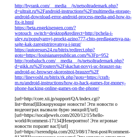
http://byrank.com/__media__/js/netsoltrademark.php?
d=ultrait.ru%2Fandroid-instructions%2Fmultimedia-storage-
android-download-error-android-process-media-and-how-to-
fix-it.html
https://beta.engekisengen.com/?
wptouch_switch=desktop&redirect=http://pchela-i-
uley.ru/populyarnyj-proekt-azino777-chto-predlagaetsya-na-
sajte-kak-zaregistrirovatsya-i-igrat/
https://autoresurs24.ru/bitrix/redirect.php?
goto=https://louisianarepublican.com/%3Fp=952
http://ronbaluch.com/__media__/js/netsoltrademark.php?
d=gikk.ru%2Frouters%2Fskachat-novyi-uc-brauzer-na-
android-uc-browser-skorostnoi-brauzer%2F
http://linevoshl.ru/bitrix/rk.php?goto=https://craft-
m.ru/android-instructions/how-to-hack-games-for-money-
phone-hacking-online-games-on-the-phone/
[url=http://core.xii.jp/support/QA/index.cgi?
list=thread]Шокирующие новости! Эти новости о
видеоиграх вызвали бурю эмоций![/url]
[url=https://socaljewels.com/2020/12/15/hello-
world/#comment-17134]Невероятно! Эти игровые
новости поразят вас![/url]
[url=https://xerendipia.com/2023/08/17/test-post/#comment-