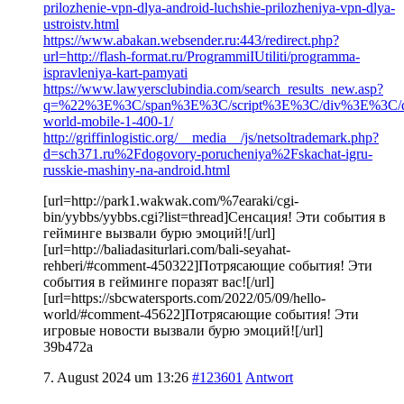
prilozhenie-vpn-dlya-android-luchshie-prilozheniya-vpn-dlya-
ustroistv.html
https://www.abakan.websender.ru:443/redirect.php?
url=http://flash-format.ru/ProgrammiIUtiliti/programma-
ispravleniya-kart-pamyati
https://www.lawyersclubindia.com/search_results_new.asp?
q=%22%3E%3C/span%3E%3C/script%3E%3C/div%3E%3C/div%3
world-mobile-1-400-1/
http://griffinlogistic.org/__media__/js/netsoltrademark.php?
d=sch371.ru%2Fdogovory-porucheniya%2Fskachat-igru-
russkie-mashiny-na-android.html
[url=http://park1.wakwak.com/%7earaki/cgi-
bin/yybbs/yybbs.cgi?list=thread]Сенсация! Эти события в
гейминге вызвали бурю эмоций![/url]
[url=http://baliadasiturlari.com/bali-seyahat-
rehberi/#comment-450322]Потрясающие события! Эти
события в гейминге поразят вас![/url]
[url=https://sbcwatersports.com/2022/05/09/hello-
world/#comment-45622]Потрясающие события! Эти
игровые новости вызвали бурю эмоций![/url]
39b472a
7. August 2024 um 13:26
#123601
Antwort