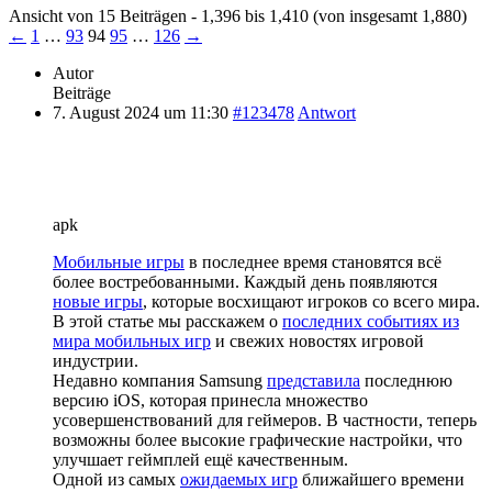
Ansicht von 15 Beiträgen - 1,396 bis 1,410 (von insgesamt 1,880)
←
1
…
93
94
95
…
126
→
Autor
Beiträge
7. August 2024 um 11:30
#123478
Antwort
apk
Мобильные игры
в последнее время становятся всё
более востребованными. Каждый день появляются
новые игры
, которые восхищают игроков со всего мира.
В этой статье мы расскажем о
последних событиях из
мира мобильных игр
и свежих новостях игровой
индустрии.
Недавно компания Samsung
представила
последнюю
версию iOS, которая принесла множество
усовершенствований для геймеров. В частности, теперь
возможны более высокие графические настройки, что
улучшает геймплей ещё качественным.
Одной из самых
ожидаемых игр
ближайшего времени