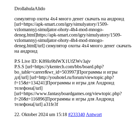
DrollahulaAlido
симулятор охоты 4х4 много денег скачать на андроид
[url=https://apk-smart.com/igry/simulyatory/1509-
vzlomannyj-simuljator-ohoty-4h4-mod-mnogo-
deneg.html]https://apk-smart.com/igry/simulyatory/1509-
vzlomannyj-simuljator-ohoty-4h4-mod-mnogo-
deneg.html[/url] симулятор охоты 4х4 много денег скачать
на андроид
P.S Live ID: K89Io9blWX1UfZWv3ajv
P.S.S [url=https://ykentech.com/bbs/board.php?
bo_table=career&wr_id=503997]Программы и игры
дл[/url] [url=http://youhotel.ru/forum/viewtopic.php?
f=15&t=134241]Программы и игры для Андроид
телефона[/url]
[url=https://www.fantasyboardgames.org/viewtopic.php?
f=20&t=116896]Программы и игры для Андроид
телефона[/url] a31fe3f
22. Oktober 2024 um 15:18
#233340
Antwort