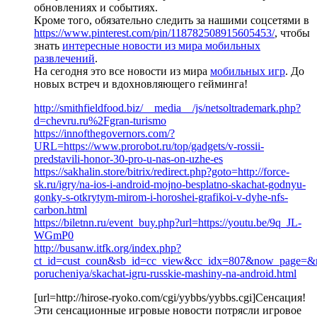
обновлениях и событиях.
Кроме того, обязательно следить за нашими соцсетями в
https://www.pinterest.com/pin/118782508915605453/
, чтобы
знать
интересные новости из мира мобильных
развлечений
.
На сегодня это все новости из мира
мобильных игр
. До
новых встреч и вдохновляющего гейминга!
http://smithfieldfood.biz/__media__/js/netsoltrademark.php?
d=chevru.ru%2Fgran-turismo
https://innofthegovernors.com/?
URL=https://www.prorobot.ru/top/gadgets/v-rossii-
predstavili-honor-30-pro-u-nas-on-uzhe-es
https://sakhalin.store/bitrix/redirect.php?goto=http://force-
sk.ru/igry/na-ios-i-android-mojno-besplatno-skachat-godnyu-
gonky-s-otkrytym-mirom-i-horoshei-grafikoi-v-dyhe-nfs-
carbon.html
https://biletnn.ru/event_buy.php?url=https://youtu.be/9q_JL-
WGmP0
http://busanw.itfk.org/index.php?
ct_id=cust_coun&sb_id=cc_view&cc_idx=807&now_page=&retu
porucheniya/skachat-igru-russkie-mashiny-na-android.html
[url=http://hirose-ryoko.com/cgi/yybbs/yybbs.cgi]Сенсация!
Эти сенсационные игровые новости потрясли игровое