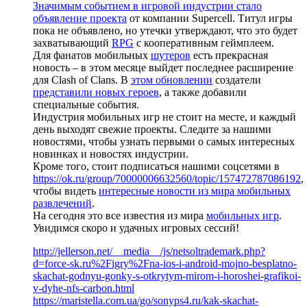
Значимым событием в игровой индустрии стало
объявление проекта
от компании Supercell. Титул игры
пока не объявлено, но утечки утверждают, что это будет
захватывающий
RPG
с кооперативным геймплеем.
Для фанатов мобильных
шутеров
есть прекрасная
новость – в этом месяце выйдет последнее расширение
для Clash of Clans. В
этом обновлении
создатели
представили новых героев
, а также добавили
специальные события.
Индустрия мобильных игр не стоит на месте, и каждый
день выходят свежие проекты. Следите за нашими
новостями, чтобы узнать первыми о самых интересных
новинках и новостях индустрии.
Кроме того, стоит подписаться нашими соцсетями в
https://ok.ru/group/70000006632560/topic/157472787086192
,
чтобы видеть
интересные новости из мира мобильных
развлечений
.
На сегодня это все известия из мира
мобильных игр
.
Увидимся скоро и удачных игровых сессий!
http://jellerson.net/__media__/js/netsoltrademark.php?
d=force-sk.ru%2Figry%2Fna-ios-i-android-mojno-besplatno-
skachat-godnyu-gonky-s-otkrytym-mirom-i-horoshei-grafikoi-
v-dyhe-nfs-carbon.html
https://maristella.com.ua/go/sonyps4.ru/kak-skachat-