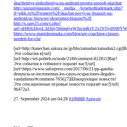
skachennye-prilozheniya-na-android-prostoi-sposob-skachat/
http://anzurestaurant.com/__media__/js/netsoltrademark.php?
d=gikk.ru%2Frouters%2Fskachat-novyi-uc-brauzer-na-
android-uc-browser-skorostnoi-brauzer%2F
http://x.sare25.com/x.php?
url=aHR0cDovL3d3dy5hbmdyeWJpcmRzY2x1Yi5ydS90Y
https://www.manishramuka.com/blog/are-coaching-classes-
needed-for-cfa/
[url=http://kanechan.sakura.ne.jp/bbs/zatsudan/zatsudan2.cgi]В
Эти события в[/url]
[url=http://sel-politeh.ru/node/218#comment-822811]Вау!
Эти события в гейминге поразят вас![/url]
[url=https://www.saforpress.com/2017/06/21/pp-gandia-
denuncia-se-incrementan-los-casos-ocupaciones-ilegales-
vandalismo/#comment-765627]Шокирующие новости!
Эти сенсационные игровые новости поразят вас![/url]
9b472a3
27. September 2024 um 04:28
#196888
Antwort