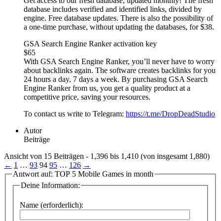
Get access to our fresh database, updated monthly! The fresh
database includes verified and identified links, divided by
engine. Free database updates. There is also the possibility of
a one-time purchase, without updating the databases, for $38.
GSA Search Engine Ranker activation key
$65
With GSA Search Engine Ranker, you’ll never have to worry
about backlinks again. The software creates backlinks for you
24 hours a day, 7 days a week. By purchasing GSA Search
Engine Ranker from us, you get a quality product at a
competitive price, saving your resources.
To contact us write to Telegram:
https://t.me/DropDeadStudio
Autor
Beiträge
Ansicht von 15 Beiträgen - 1,396 bis 1,410 (von insgesamt 1,880)
←
1
…
93
94
95
…
126
→
Antwort auf: TOP 5 Mobile Games in month
Deine Information:
Name (erforderlich):