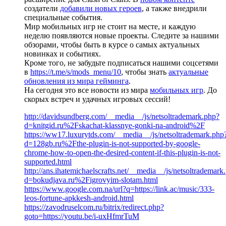
создатели
добавили новых героев
, а также внедрили
специальные события.
Мир мобильных игр не стоит на месте, и каждую
неделю появляются новые проекты. Следите за нашими
обзорами, чтобы быть в курсе о самых актуальных
новинках и событиях.
Кроме того, не забудьте подписаться нашими соцсетями
в
https://t.me/s/mods_menu/10
, чтобы знать
актуальные
обновления из мира гейминга
.
На сегодня это все новости из мира
мобильных игр
. До
скорых встреч и удачных игровых сессий!
http://davidsundberg.com/__media__/js/netsoltrademark.php?
d=knitgid.ru%2Fskachat-klassnye-gonki-na-android%2F
https://ww17.luxurytds.com/__media__/js/netsoltrademark.php
d=128gb.ru%2Fthe-plugin-is-not-supported-by-google-
chrome-how-to-open-the-desired-content-if-this-plugin-is-not-
supported.html
http://ans.ihatemichaelscrafts.net/__media__/js/netsoltrademark
d=bokudjava.ru%2Figrovyim-slotam.html
https://www.google.com.na/url?q=https://link.ac/music/333-
leos-fortune-apkkesh-android.html
https://zavodruselcom.ru/bitrix/redirect.php?
goto=https://youtu.be/i-uxHfmrTuM