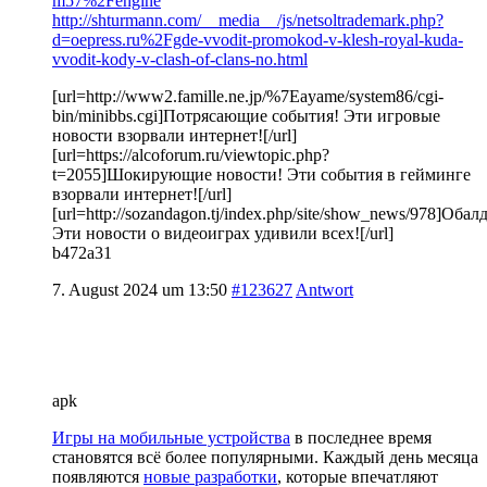
m57%2Fengine
http://shturmann.com/__media__/js/netsoltrademark.php?
d=oepress.ru%2Fgde-vvodit-promokod-v-klesh-royal-kuda-
vvodit-kody-v-clash-of-clans-no.html
[url=http://www2.famille.ne.jp/%7Eayame/system86/cgi-
bin/minibbs.cgi]Потрясающие события! Эти игровые
новости взорвали интернет![/url]
[url=https://alcoforum.ru/viewtopic.php?
t=2055]Шокирующие новости! Эти события в гейминге
взорвали интернет![/url]
[url=http://sozandagon.tj/index.php/site/show_news/978]Обал
Эти новости о видеоиграх удивили всех![/url]
b472a31
7. August 2024 um 13:50
#123627
Antwort
apk
Игры на мобильные устройства
в последнее время
становятся всё более популярными. Каждый день месяца
появляются
новые разработки
, которые впечатляют