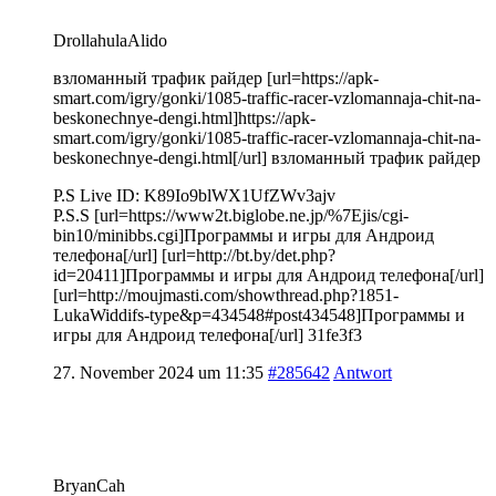
DrollahulaAlido
взломанный трафик райдер [url=https://apk-
smart.com/igry/gonki/1085-traffic-racer-vzlomannaja-chit-na-
beskonechnye-dengi.html]https://apk-
smart.com/igry/gonki/1085-traffic-racer-vzlomannaja-chit-na-
beskonechnye-dengi.html[/url] взломанный трафик райдер
P.S Live ID: K89Io9blWX1UfZWv3ajv
P.S.S [url=https://www2t.biglobe.ne.jp/%7Ejis/cgi-
bin10/minibbs.cgi]Программы и игры для Андроид
телефона[/url] [url=http://bt.by/det.php?
id=20411]Программы и игры для Андроид телефона[/url]
[url=http://moujmasti.com/showthread.php?1851-
LukaWiddifs-type&p=434548#post434548]Программы и
игры для Андроид телефона[/url] 31fe3f3
27. November 2024 um 11:35
#285642
Antwort
BryanCah