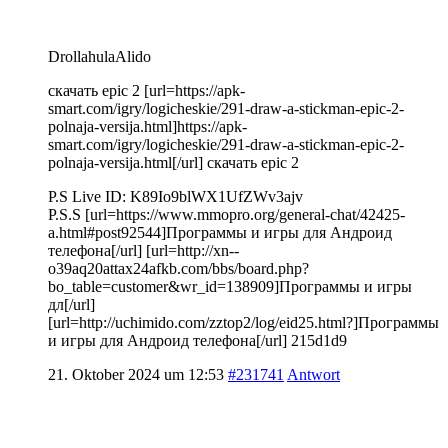
DrollahulaAlido
скачать epic 2 [url=https://apk-
smart.com/igry/logicheskie/291-draw-a-stickman-epic-2-
polnaja-versija.html]https://apk-
smart.com/igry/logicheskie/291-draw-a-stickman-epic-2-
polnaja-versija.html[/url] скачать epic 2
P.S Live ID: K89Io9blWX1UfZWv3ajv
P.S.S [url=https://www.mmopro.org/general-chat/42425-
a.html#post92544]Программы и игры для Андроид
телефона[/url] [url=http://xn--
o39aq20attax24afkb.com/bbs/board.php?
bo_table=customer&wr_id=138909]Программы и игры
дл[/url]
[url=http://uchimido.com/zztop2/log/eid25.html?]Программы
и игры для Андроид телефона[/url] 215d1d9
21. Oktober 2024 um 12:53
#231741
Antwort