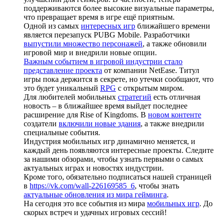
поддерживаются более высокие визуальные параметры,
что превращает время в игре ещё приятным.
Одной из самых
интересных игр
ближайшего времени
является перезапуск PUBG Mobile. Разработчики
выпустили множество персонажей
, а также обновили
игровой мир и внедрили новые опции.
Важным событием в игровой индустрии стало
представление проекта
от компании NetEase. Титул
игры пока держится в секрете, но утечки сообщают, что
это будет уникальный
RPG
с открытым миром.
Для любителей мобильных
стратегий
есть отличная
новость – в ближайшее время выйдет последнее
расширение для Rise of Kingdoms. В
новом контенте
создатели
включили новые здания
, а также внедрили
специальные события.
Индустрия мобильных игр динамично меняется, и
каждый день появляются интересные проекты. Следите
за нашими обзорами, чтобы узнать первыми о самых
актуальных играх и новостях индустрии.
Кроме того, обязательно подписаться нашей страницей
в
https://vk.com/wall-226169585_6
, чтобы знать
актуальные обновления из мира гейминга
.
На сегодня это все события из мира
мобильных игр
. До
скорых встреч и удачных игровых сессий!