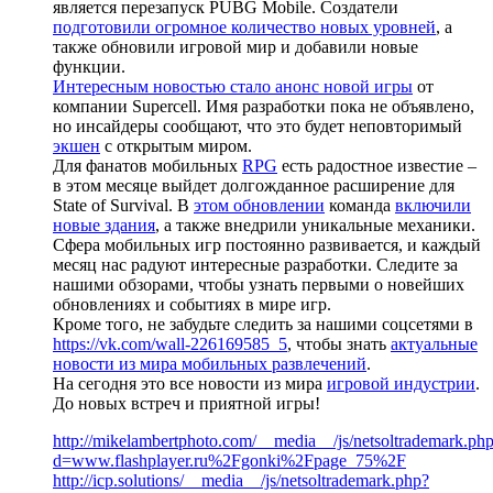
является перезапуск PUBG Mobile. Создатели
подготовили огромное количество новых уровней
, а
также обновили игровой мир и добавили новые
функции.
Интересным новостью стало анонс новой игры
от
компании Supercell. Имя разработки пока не объявлено,
но инсайдеры сообщают, что это будет неповторимый
экшен
с открытым миром.
Для фанатов мобильных
RPG
есть радостное известие –
в этом месяце выйдет долгожданное расширение для
State of Survival. В
этом обновлении
команда
включили
новые здания
, а также внедрили уникальные механики.
Сфера мобильных игр постоянно развивается, и каждый
месяц нас радуют интересные разработки. Следите за
нашими обзорами, чтобы узнать первыми о новейших
обновлениях и событиях в мире игр.
Кроме того, не забудьте следить за нашими соцсетями в
https://vk.com/wall-226169585_5
, чтобы знать
актуальные
новости из мира мобильных развлечений
.
На сегодня это все новости из мира
игровой индустрии
.
До новых встреч и приятной игры!
http://mikelambertphoto.com/__media__/js/netsoltrademark.ph
d=www.flashplayer.ru%2Fgonki%2Fpage_75%2F
http://icp.solutions/__media__/js/netsoltrademark.php?