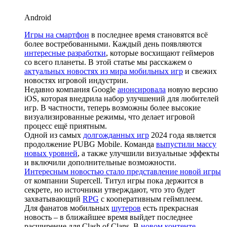
Android
Игры на смартфон
в последнее время становятся всё
более востребованными. Каждый день появляются
интересные разработки
, которые восхищают геймеров
со всего планеты. В этой статье мы расскажем о
актуальных новостях из мира мобильных игр
и свежих
новостях игровой индустрии.
Недавно компания Google
анонсировала
новую версию
iOS, которая внедрила набор улучшений для любителей
игр. В частности, теперь возможны более высокие
визуализированные режимы, что делает игровой
процесс ещё приятным.
Одной из самых
долгожданных игр
2024 года является
продолжение PUBG Mobile. Команда
выпустили массу
новых уровней
, а также улучшили визуальные эффекты
и включили дополнительные возможности.
Интересным новостью стало представление новой игры
от компании Supercell. Титул игры пока держится в
секрете, но источники утверждают, что это будет
захватывающий
RPG
с кооперативным геймплеем.
Для фанатов мобильных
шутеров
есть прекрасная
новость – в ближайшее время выйдет последнее
расширение для Clash of Clans. В
новом контенте