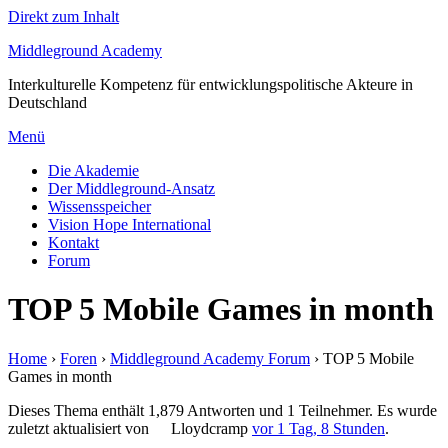
Direkt zum Inhalt
Middleground Academy
Interkulturelle Kompetenz für entwicklungspolitische Akteure in
Deutschland
Menü
Die Akademie
Der Middleground-Ansatz
Wissensspeicher
Vision Hope International
Kontakt
Forum
TOP 5 Mobile Games in month
Home
›
Foren
›
Middleground Academy Forum
›
TOP 5 Mobile
Games in month
Dieses Thema enthält 1,879 Antworten und 1 Teilnehmer. Es wurde
zuletzt aktualisiert von
Lloydcramp
vor 1 Tag, 8 Stunden
.