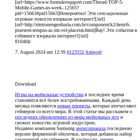
[url=https://www.formulersupport.com/Thread-TOP-5-
Mobile-Games-in-week–12565?
pid=15663#pid15663]Невероятно! Эти сенсационные
игровые новости взорвали интернет![/url]
[url=http://eletronengenharia.com.br/component/k2/item/6-
praesent-tempus-ac-mi-vel-placerat.html]Вау! Эти события в
гейминге взорвали интернет![/url]
8104fdc
7. August 2024 um 12:39
#123552
Antwort
Download
Игры на мобильные устройства
в последнее время
становятся всё более востребованными. Каждый день
месяца появляются
новые проекты
, которые впечатляют
геймеров со всего мира. В этой статье мы расскажем о
последних обновлениях из мира мобильных игр
и
свежих новостях игровой индустрии.
Недавно компания Samsung
анонсировала
последнюю
версию фирменной оболочки, которая добавила набор
улучшений для геймеров. В частности, теперь