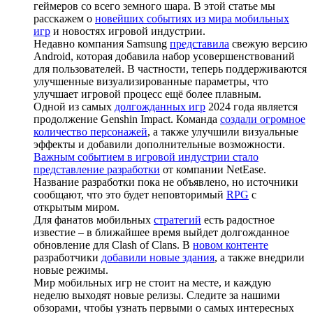
геймеров со всего земного шара. В этой статье мы
расскажем о
новейших событиях из мира мобильных
игр
и новостях игровой индустрии.
Недавно компания Samsung
представила
свежую версию
Android, которая добавила набор усовершенствований
для пользователей. В частности, теперь поддерживаются
улучшенные визуализированные параметры, что
улучшает игровой процесс ещё более плавным.
Одной из самых
долгожданных игр
2024 года является
продолжение Genshin Impact. Команда
создали огромное
количество персонажей
, а также улучшили визуальные
эффекты и добавили дополнительные возможности.
Важным событием в игровой индустрии стало
представление разработки
от компании NetEase.
Название разработки пока не объявлено, но источники
сообщают, что это будет неповторимый
RPG
с
открытым миром.
Для фанатов мобильных
стратегий
есть радостное
известие – в ближайшее время выйдет долгожданное
обновление для Clash of Clans. В
новом контенте
разработчики
добавили новые здания
, а также внедрили
новые режимы.
Мир мобильных игр не стоит на месте, и каждую
неделю выходят новые релизы. Следите за нашими
обзорами, чтобы узнать первыми о самых интересных