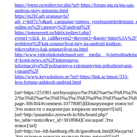
https://jetem.ru/redirector.php?url=https://forum-gta.ru/gta-san-
andreas-story-missions.html
https://m2bf.adj.st/anasayfa?
adj_t=k6f7z7o&adj_campaign=migros_yerelgazeteleriletisim
online.ru%2Fcategory%2Fandroid%2F
https://ingenerseti.ru/bitrix/redirect.php?
event1=click_to_call&event2=&event3=&goto=https%3A%2
problems%2Fkak-ustanavlivat-igry-na-android-kratkoe-
rukovodstvo-kak-ustanavlivat-na.html
http://www.videolinkondemand.net/__media__/js/netsoltradem
d=komi-news.ru%2Finteresnaya-
informacziya%2Fpolzuemsya-vzlomannyimi-prilozheniyami-
i-igrami%2F
https://www.keysolutions.se/?url=https://link.ac/music/333-
leos-fortune-apkkesh-android.html
[url=https://251901.net/biyoujisyo/%e3%82%ae%e3%83
2/%e3%82%ae%e3%83%a3%e3%83%a9%e3%83%aa%e3%83
page-306304/#comment-10778085]Шокирующие новости!
Эти новости о видеоиграх взорвали интернет![/url]
[url=http://pasarinko.zeroweb.kr/bbs/board.php?
bo_table=notice&wr_id=3018984]Сенсация! Эти
новос[/url]
[url=http://xn--hft-hamburg-rfb.de/guestbook.html]Обалдеть!
Эти игровые новости вызвали бурю эмоций![/url]