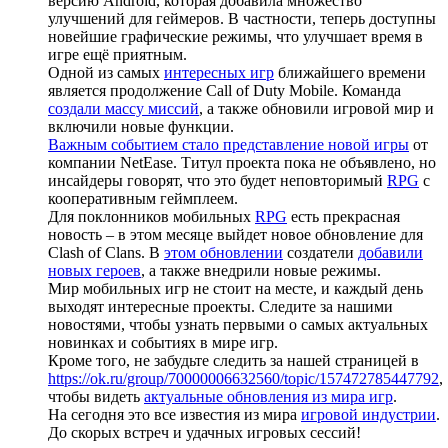
версию Android, которая добавила множество
улучшений для геймеров. В частности, теперь доступны
новейшие графические режимы, что улучшает время в
игре ещё приятным.
Одной из самых
интересных игр
ближайшего времени
является продолжение Call of Duty Mobile. Команда
создали массу миссий
, а также обновили игровой мир и
включили новые функции.
Важным событием стало представление новой игры
от
компании NetEase. Титул проекта пока не объявлено, но
инсайдеры говорят, что это будет неповторимый
RPG
с
кооперативным геймплеем.
Для поклонников мобильных
RPG
есть прекрасная
новость – в этом месяце выйдет новое обновление для
Clash of Clans. В
этом обновлении
создатели
добавили
новых героев
, а также внедрили новые режимы.
Мир мобильных игр не стоит на месте, и каждый день
выходят интересные проекты. Следите за нашими
новостями, чтобы узнать первыми о самых актуальных
новинках и событиях в мире игр.
Кроме того, не забудьте следить за нашей страницей в
https://ok.ru/group/70000006632560/topic/157472785447792
,
чтобы видеть
актуальные обновления из мира игр
.
На сегодня это все известия из мира
игровой индустрии
.
До скорых встреч и удачных игровых сессий!