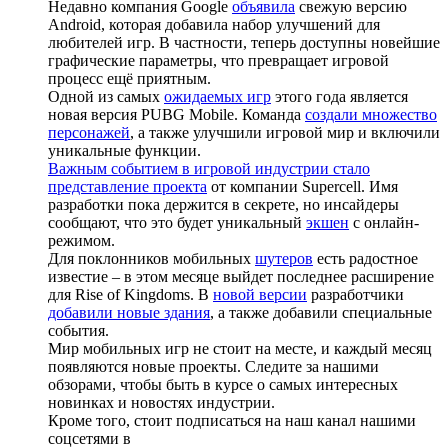
Недавно компания Google
объявила
свежую версию
Android, которая добавила набор улучшений для
любителей игр. В частности, теперь доступны новейшие
графические параметры, что превращает игровой
процесс ещё приятным.
Одной из самых
ожидаемых игр
этого года является
новая версия PUBG Mobile. Команда
создали множество
персонажей
, а также улучшили игровой мир и включили
уникальные функции.
Важным событием в игровой индустрии стало
представление проекта
от компании Supercell. Имя
разработки пока держится в секрете, но инсайдеры
сообщают, что это будет уникальный
экшен
с онлайн-
режимом.
Для поклонников мобильных
шутеров
есть радостное
известие – в этом месяце выйдет последнее расширение
для Rise of Kingdoms. В
новой версии
разработчики
добавили новые здания
, а также добавили специальные
события.
Мир мобильных игр не стоит на месте, и каждый месяц
появляются новые проекты. Следите за нашими
обзорами, чтобы быть в курсе о самых интересных
новинках и новостях индустрии.
Кроме того, стоит подписаться на наш канал нашими
соцсетями в