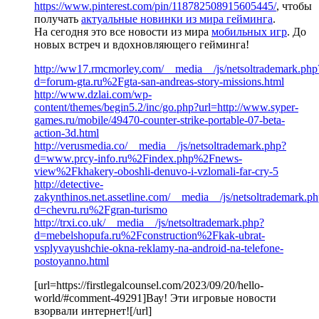
https://www.pinterest.com/pin/118782508915605445/
, чтобы
получать
актуальные новинки из мира гейминга
.
На сегодня это все новости из мира
мобильных игр
. До
новых встреч и вдохновляющего гейминга!
http://ww17.rmcmorley.com/__media__/js/netsoltrademark.php
d=forum-gta.ru%2Fgta-san-andreas-story-missions.html
http://www.dzlai.com/wp-
content/themes/begin5.2/inc/go.php?url=http://www.syper-
games.ru/mobile/49470-counter-strike-portable-07-beta-
action-3d.html
http://verusmedia.co/__media__/js/netsoltrademark.php?
d=www.prcy-info.ru%2Findex.php%2Fnews-
view%2Fkhakery-oboshli-denuvo-i-vzlomali-far-cry-5
http://detective-
zakynthinos.net.assetline.com/__media__/js/netsoltrademark.p
d=chevru.ru%2Fgran-turismo
http://trxi.co.uk/__media__/js/netsoltrademark.php?
d=mebelshopufa.ru%2Fconstruction%2Fkak-ubrat-
vsplyvayushchie-okna-reklamy-na-android-na-telefone-
postoyanno.html
[url=https://firstlegalcounsel.com/2023/09/20/hello-
world/#comment-49291]Вау! Эти игровые новости
взорвали интернет![/url]