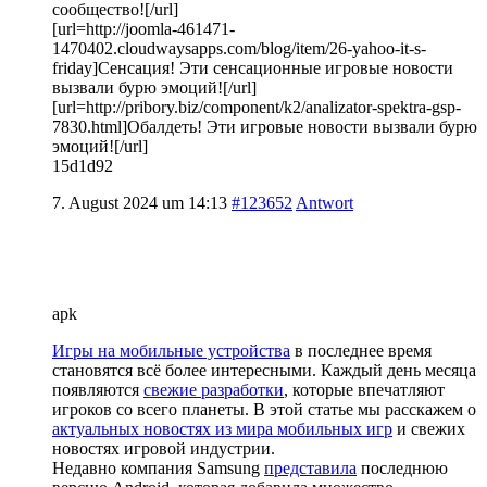
сообщество![/url]
[url=http://joomla-461471-
1470402.cloudwaysapps.com/blog/item/26-yahoo-it-s-
friday]Сенсация! Эти сенсационные игровые новости
вызвали бурю эмоций![/url]
[url=http://pribory.biz/component/k2/analizator-spektra-gsp-
7830.html]Обалдеть! Эти игровые новости вызвали бурю
эмоций![/url]
15d1d92
7. August 2024 um 14:13
#123652
Antwort
apk
Игры на мобильные устройства
в последнее время
становятся всё более интересными. Каждый день месяца
появляются
свежие разработки
, которые впечатляют
игроков со всего планеты. В этой статье мы расскажем о
актуальных новостях из мира мобильных игр
и свежих
новостях игровой индустрии.
Недавно компания Samsung
представила
последнюю