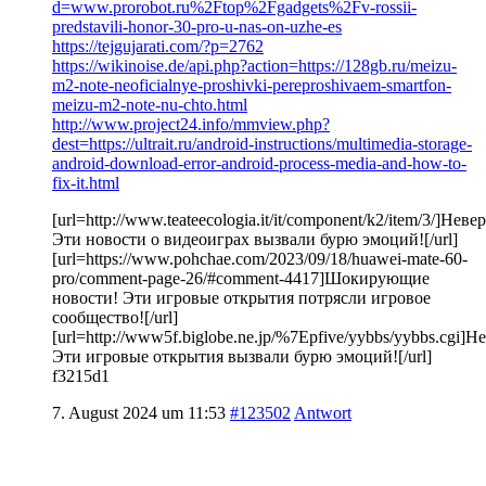
d=www.prorobot.ru%2Ftop%2Fgadgets%2Fv-rossii-
predstavili-honor-30-pro-u-nas-on-uzhe-es
https://tejgujarati.com/?p=2762
https://wikinoise.de/api.php?action=https://128gb.ru/meizu-
m2-note-neoficialnye-proshivki-pereproshivaem-smartfon-
meizu-m2-note-nu-chto.html
http://www.project24.info/mmview.php?
dest=https://ultrait.ru/android-instructions/multimedia-storage-
android-download-error-android-process-media-and-how-to-
fix-it.html
[url=http://www.teateecologia.it/it/component/k2/item/3/]Неве
Эти новости о видеоиграх вызвали бурю эмоций![/url]
[url=https://www.pohchae.com/2023/09/18/huawei-mate-60-
pro/comment-page-26/#comment-4417]Шокирующие
новости! Эти игровые открытия потрясли игровое
сообщество![/url]
[url=http://www5f.biglobe.ne.jp/%7Epfive/yybbs/yybbs.cgi]Н
Эти игровые открытия вызвали бурю эмоций![/url]
f3215d1
7. August 2024 um 11:53
#123502
Antwort