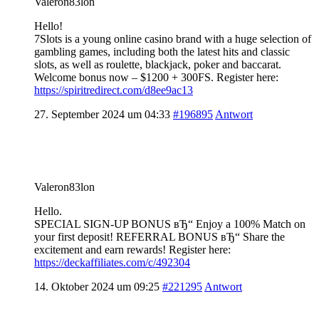
Valeron83lon
Hello!
7Slots is a young online casino brand with a huge selection of
gambling games, including both the latest hits and classic
slots, as well as roulette, blackjack, poker and baccarat.
Welcome bonus now – $1200 + 300FS. Register here:
https://spiritredirect.com/d8ee9ac13
27. September 2024 um 04:33
#196895
Antwort
Valeron83lon
Hello.
SPECIAL SIGN-UP BONUS вЂ“ Enjoy a 100% Match on
your first deposit! REFERRAL BONUS вЂ“ Share the
excitement and earn rewards! Register here:
https://deckaffiliates.com/c/492304
14. Oktober 2024 um 09:25
#221295
Antwort