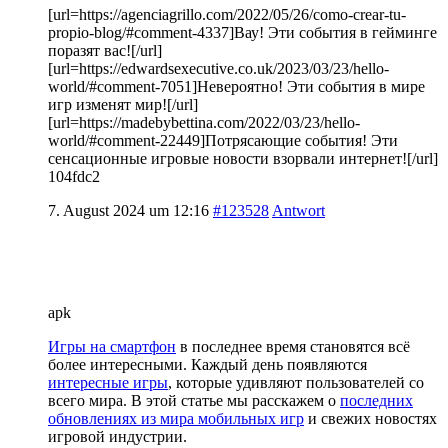
[url=https://agenciagrillo.com/2022/05/26/como-crear-tu-
propio-blog/#comment-4337]Вау! Эти события в гейминге
поразят вас![/url]
[url=https://edwardsexecutive.co.uk/2023/03/23/hello-
world/#comment-7051]Невероятно! Эти события в мире
игр изменят мир![/url]
[url=https://madebybettina.com/2022/03/23/hello-
world/#comment-22449]Потрясающие события! Эти
сенсационные игровые новости взорвали интернет![/url]
104fdc2
7. August 2024 um 12:16
#123528
Antwort
apk
Игры на смартфон
в последнее время становятся всё
более интересными. Каждый день появляются
интересные игры
, которые удивляют пользователей со
всего мира. В этой статье мы расскажем о
последних
обновлениях из мира мобильных игр
и свежих новостях
игровой индустрии.