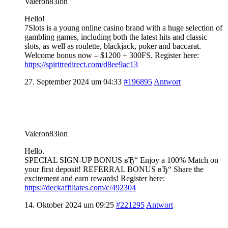
Valeron83lon
Hello!
7Slots is a young online casino brand with a huge selection of
gambling games, including both the latest hits and classic
slots, as well as roulette, blackjack, poker and baccarat.
Welcome bonus now – $1200 + 300FS. Register here:
https://spiritredirect.com/d8ee9ac13
27. September 2024 um 04:33
#196895
Antwort
Valeron83lon
Hello.
SPECIAL SIGN-UP BONUS вЂ“ Enjoy a 100% Match on
your first deposit! REFERRAL BONUS вЂ“ Share the
excitement and earn rewards! Register here:
https://deckaffiliates.com/c/492304
14. Oktober 2024 um 09:25
#221295
Antwort