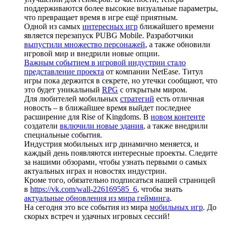
поддерживаются более высокие визуальные параметры,
что превращает время в игре ещё приятным.
Одной из самых
интересных игр
ближайшего времени
является перезапуск PUBG Mobile. Разработчики
выпустили множество персонажей
, а также обновили
игровой мир и внедрили новые опции.
Важным событием в игровой индустрии стало
представление проекта
от компании NetEase. Титул
игры пока держится в секрете, но утечки сообщают, что
это будет уникальный
RPG
с открытым миром.
Для любителей мобильных
стратегий
есть отличная
новость – в ближайшее время выйдет последнее
расширение для Rise of Kingdoms. В
новом контенте
создатели
включили новые здания
, а также внедрили
специальные события.
Индустрия мобильных игр динамично меняется, и
каждый день появляются интересные проекты. Следите
за нашими обзорами, чтобы узнать первыми о самых
актуальных играх и новостях индустрии.
Кроме того, обязательно подписаться нашей страницей
в
https://vk.com/wall-226169585_6
, чтобы знать
актуальные обновления из мира гейминга
.
На сегодня это все события из мира
мобильных игр
. До
скорых встреч и удачных игровых сессий!