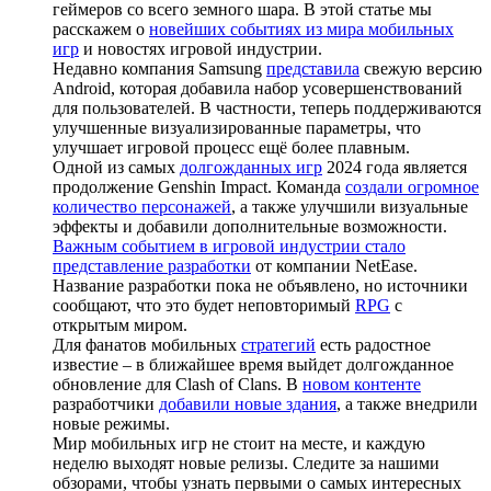
геймеров со всего земного шара. В этой статье мы
расскажем о
новейших событиях из мира мобильных
игр
и новостях игровой индустрии.
Недавно компания Samsung
представила
свежую версию
Android, которая добавила набор усовершенствований
для пользователей. В частности, теперь поддерживаются
улучшенные визуализированные параметры, что
улучшает игровой процесс ещё более плавным.
Одной из самых
долгожданных игр
2024 года является
продолжение Genshin Impact. Команда
создали огромное
количество персонажей
, а также улучшили визуальные
эффекты и добавили дополнительные возможности.
Важным событием в игровой индустрии стало
представление разработки
от компании NetEase.
Название разработки пока не объявлено, но источники
сообщают, что это будет неповторимый
RPG
с
открытым миром.
Для фанатов мобильных
стратегий
есть радостное
известие – в ближайшее время выйдет долгожданное
обновление для Clash of Clans. В
новом контенте
разработчики
добавили новые здания
, а также внедрили
новые режимы.
Мир мобильных игр не стоит на месте, и каждую
неделю выходят новые релизы. Следите за нашими
обзорами, чтобы узнать первыми о самых интересных