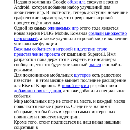
Недавно компания Google
объявила
свежую версию
Android, которая добавила набор улучшений для
любителей игр. В частности, теперь доступны новейшие
графические параметры, что превращает игровой
процесс ещё приятным.
Одной из самых
ожидаемых игр
этого года является
новая версия PUBG Mobile. Команда
создали множество
персонажей
, а также улучшили игровой мир и включили
уникальные функции.
Важным событием в игровой индустрии стало
представление проекта
от компании Supercell. Имя
разработки пока держится в секрете, но инсайдеры
сообщают, что это будет уникальный
экшен
с онлайн-
режимом.
Для поклонников мобильных
шутеров
есть радостное
известие – в этом месяце выйдет последнее расширение
для Rise of Kingdoms. В
новой версии
разработчики
добавили новые здания
, а также добавили специальные
события.
Мир мобильных игр не стоит на месте, и каждый месяц
появляются новые проекты. Следите за нашими
обзорами, чтобы быть в курсе о самых интересных
новинках и новостях индустрии.
Кроме того, стоит подписаться на наш канал нашими
соцсетями в