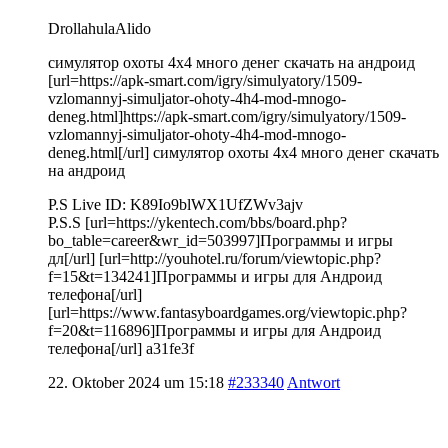
DrollahulaAlido
симулятор охоты 4х4 много денег скачать на андроид
[url=https://apk-smart.com/igry/simulyatory/1509-
vzlomannyj-simuljator-ohoty-4h4-mod-mnogo-
deneg.html]https://apk-smart.com/igry/simulyatory/1509-
vzlomannyj-simuljator-ohoty-4h4-mod-mnogo-
deneg.html[/url] симулятор охоты 4х4 много денег скачать
на андроид
P.S Live ID: K89Io9blWX1UfZWv3ajv
P.S.S [url=https://ykentech.com/bbs/board.php?
bo_table=career&wr_id=503997]Программы и игры
дл[/url] [url=http://youhotel.ru/forum/viewtopic.php?
f=15&t=134241]Программы и игры для Андроид
телефона[/url]
[url=https://www.fantasyboardgames.org/viewtopic.php?
f=20&t=116896]Программы и игры для Андроид
телефона[/url] a31fe3f
22. Oktober 2024 um 15:18
#233340
Antwort