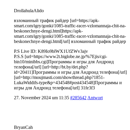
DrollahulaAlido
взломанный трафик райдер [url=https://apk-
smart.com/igry/gonki/1085-traffic-racer-vzlomannaja-chit-na-
beskonechnye-dengi.html]https://apk-
smart.com/igry/gonki/1085-traffic-racer-vzlomannaja-chit-na-
beskonechnye-dengi.html[/url] взломанный трафик райдер
P.S Live ID: K89Io9blWX1UfZWv3ajv
P.S.S [url=https://www2t.biglobe.ne.jp/%7Ejis/cgi-
bin10/minibbs.cgi]Программы и игры для Андроид
телефона[/url] [url=http://bt.by/det.php?
id=20411]Программы и игры для Андроид телефона[/url]
[url=http://moujmasti.com/showthread.php?1851-
LukaWiddifs-type&p=434548#post434548]Программы и
игры для Андроид телефона[/url] 31fe3f3
27. November 2024 um 11:35
#285642
Antwort
BryanCah