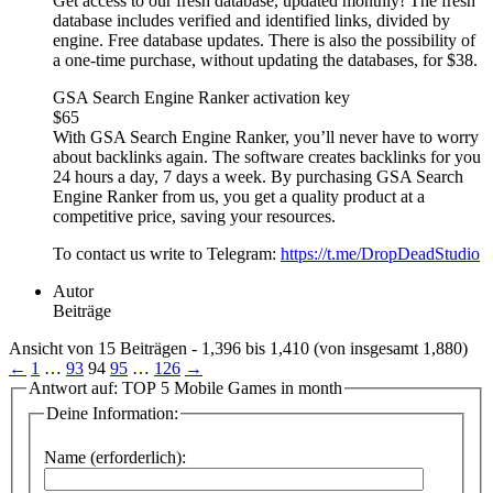
Get access to our fresh database, updated monthly! The fresh
database includes verified and identified links, divided by
engine. Free database updates. There is also the possibility of
a one-time purchase, without updating the databases, for $38.
GSA Search Engine Ranker activation key
$65
With GSA Search Engine Ranker, you’ll never have to worry
about backlinks again. The software creates backlinks for you
24 hours a day, 7 days a week. By purchasing GSA Search
Engine Ranker from us, you get a quality product at a
competitive price, saving your resources.
To contact us write to Telegram:
https://t.me/DropDeadStudio
Autor
Beiträge
Ansicht von 15 Beiträgen - 1,396 bis 1,410 (von insgesamt 1,880)
←
1
…
93
94
95
…
126
→
Antwort auf: TOP 5 Mobile Games in month
Deine Information:
Name (erforderlich):