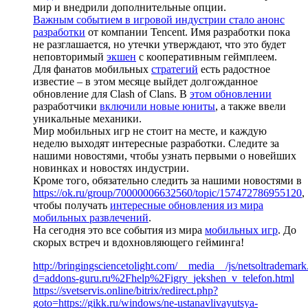
мир и внедрили дополнительные опции.
Важным событием в игровой индустрии стало анонс
разработки
от компании Tencent. Имя разработки пока
не разглашается, но утечки утверждают, что это будет
неповторимый
экшен
с кооперативным геймплеем.
Для фанатов мобильных
стратегий
есть радостное
известие – в этом месяце выйдет долгожданное
обновление для Clash of Clans. В
этом обновлении
разработчики
включили новые юниты
, а также ввели
уникальные механики.
Мир мобильных игр не стоит на месте, и каждую
неделю выходят интересные разработки. Следите за
нашими новостями, чтобы узнать первыми о новейших
новинках и новостях индустрии.
Кроме того, обязательно следить за нашими новостями в
https://ok.ru/group/70000006632560/topic/157472786955120
,
чтобы получать
интересные обновления из мира
мобильных развлечений
.
На сегодня это все события из мира
мобильных игр
. До
скорых встреч и вдохновляющего гейминга!
http://bringingsciencetolight.com/__media__/js/netsoltrademar
d=addons-guru.ru%2Fhelp%2Figry_jekshen_v_telefon.html
https://svetservis.online/bitrix/redirect.php?
goto=https://gikk.ru/windows/ne-ustanavlivayutsya-