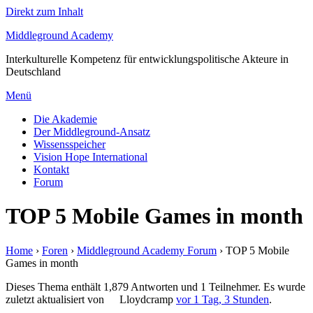
Direkt zum Inhalt
Middleground Academy
Interkulturelle Kompetenz für entwicklungspolitische Akteure in
Deutschland
Menü
Die Akademie
Der Middleground-Ansatz
Wissensspeicher
Vision Hope International
Kontakt
Forum
TOP 5 Mobile Games in month
Home
›
Foren
›
Middleground Academy Forum
›
TOP 5 Mobile
Games in month
Dieses Thema enthält 1,879 Antworten und 1 Teilnehmer. Es wurde
zuletzt aktualisiert von
Lloydcramp
vor 1 Tag, 3 Stunden
.