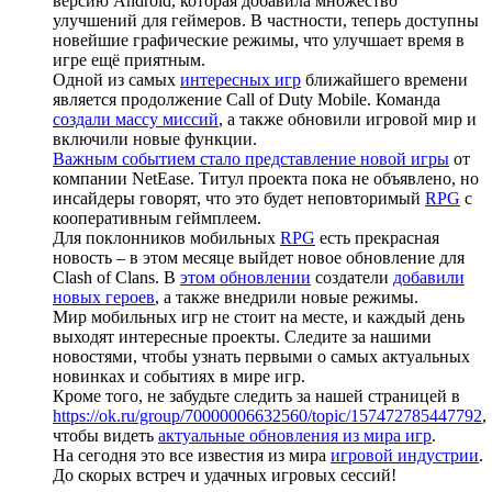
версию Android, которая добавила множество
улучшений для геймеров. В частности, теперь доступны
новейшие графические режимы, что улучшает время в
игре ещё приятным.
Одной из самых
интересных игр
ближайшего времени
является продолжение Call of Duty Mobile. Команда
создали массу миссий
, а также обновили игровой мир и
включили новые функции.
Важным событием стало представление новой игры
от
компании NetEase. Титул проекта пока не объявлено, но
инсайдеры говорят, что это будет неповторимый
RPG
с
кооперативным геймплеем.
Для поклонников мобильных
RPG
есть прекрасная
новость – в этом месяце выйдет новое обновление для
Clash of Clans. В
этом обновлении
создатели
добавили
новых героев
, а также внедрили новые режимы.
Мир мобильных игр не стоит на месте, и каждый день
выходят интересные проекты. Следите за нашими
новостями, чтобы узнать первыми о самых актуальных
новинках и событиях в мире игр.
Кроме того, не забудьте следить за нашей страницей в
https://ok.ru/group/70000006632560/topic/157472785447792
,
чтобы видеть
актуальные обновления из мира игр
.
На сегодня это все известия из мира
игровой индустрии
.
До скорых встреч и удачных игровых сессий!