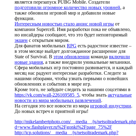
является перезапуск PUBG Mobile. Создатели
подготовили огромное количество новых уровней
, а
также обновили игровой мир и добавили новые
функции.
Интересным новостью стало анонс новой игры
от
компании Supercell. Имя разработки пока не объявлено,
но инсайдеры сообщают, что это будет неповторимый
экшен
с открытым миром.
Для фанатов мобильных
RPG
есть радостное известие –
в этом месяце выйдет долгожданное расширение для
State of Survival. В
этом обновлении
команда
включили
новые здания
, а также внедрили уникальные механики.
Сфера мобильных игр постоянно развивается, и каждый
месяц нас радуют интересные разработки. Следите за
нашими обзорами, чтобы узнать первыми о новейших
обновлениях и событиях в мире игр.
Кроме того, не забудьте следить за нашими соцсетями в
https://vk.com/wall-226169585_5
, чтобы знать
актуальные
новости из мира мобильных развлечений
.
На сегодня это все новости из мира
игровой индустрии
.
До новых встреч и приятной игры!
http://mikelambertphoto.com/__media__/js/netsoltrademark.ph
d=www.flashplayer.ru%2Fgonki%2Fpage_75%2F
http://icp.solutions/__media__/js/netsoltrademark.php?