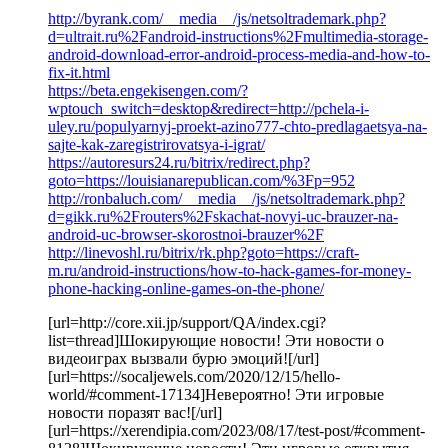
http://byrank.com/__media__/js/netsoltrademark.php?
d=ultrait.ru%2Fandroid-instructions%2Fmultimedia-storage-
android-download-error-android-process-media-and-how-to-
fix-it.html
https://beta.engekisengen.com/?
wptouch_switch=desktop&redirect=http://pchela-i-
uley.ru/populyarnyj-proekt-azino777-chto-predlagaetsya-na-
sajte-kak-zaregistrirovatsya-i-igrat/
https://autoresurs24.ru/bitrix/redirect.php?
goto=https://louisianarepublican.com/%3Fp=952
http://ronbaluch.com/__media__/js/netsoltrademark.php?
d=gikk.ru%2Frouters%2Fskachat-novyi-uc-brauzer-na-
android-uc-browser-skorostnoi-brauzer%2F
http://linevoshl.ru/bitrix/rk.php?goto=https://craft-
m.ru/android-instructions/how-to-hack-games-for-money-
phone-hacking-online-games-on-the-phone/
[url=http://core.xii.jp/support/QA/index.cgi?
list=thread]Шокирующие новости! Эти новости о
видеоиграх вызвали бурю эмоций![/url]
[url=https://socaljewels.com/2020/12/15/hello-
world/#comment-17134]Невероятно! Эти игровые
новости поразят вас![/url]
[url=https://xerendipia.com/2023/08/17/test-post/#comment-