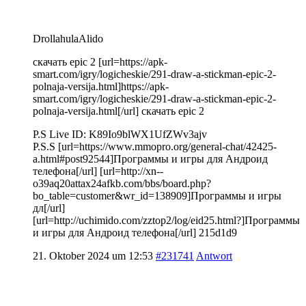
DrollahulaAlido
скачать epic 2 [url=https://apk-
smart.com/igry/logicheskie/291-draw-a-stickman-epic-2-
polnaja-versija.html]https://apk-
smart.com/igry/logicheskie/291-draw-a-stickman-epic-2-
polnaja-versija.html[/url] скачать epic 2
P.S Live ID: K89Io9blWX1UfZWv3ajv
P.S.S [url=https://www.mmopro.org/general-chat/42425-
a.html#post92544]Программы и игры для Андроид
телефона[/url] [url=http://xn--
o39aq20attax24afkb.com/bbs/board.php?
bo_table=customer&wr_id=138909]Программы и игры
дл[/url]
[url=http://uchimido.com/zztop2/log/eid25.html?]Программы
и игры для Андроид телефона[/url] 215d1d9
21. Oktober 2024 um 12:53
#231741
Antwort