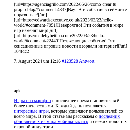
[url=https://agenciagrillo.com/2022/05/26/como-crear-tu-
propio-blog/#comment-4337]Вау! Эти события в гейминге
поразят вас![/url]
[url=https://edwardsexecutive.co.uk/2023/03/23/hello-
world/#comment-7051]Невероятно! Эти события в мире
игр изменят мир![/url]
[url=https://madebybettina.com/2022/03/23/hello-
world/#comment-22449]Потрясающие события! Эти
сенсационные игровые новости взорвали интернет![/url]
104fdc2
7. August 2024 um 12:16
#123528
Antwort
apk
Игры на смартфон
в последнее время становятся всё
более интересными. Каждый день появляются
интересные игры
, которые удивляют пользователей со
всего мира. В этой статье мы расскажем о
последних
обновлениях из мира мобильных игр
и свежих новостях
игровой индустрии.