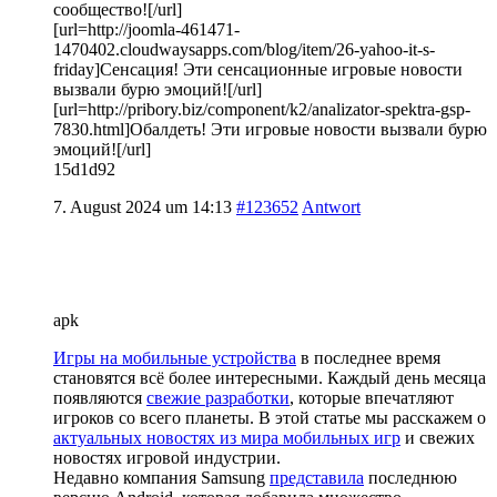
сообщество![/url]
[url=http://joomla-461471-
1470402.cloudwaysapps.com/blog/item/26-yahoo-it-s-
friday]Сенсация! Эти сенсационные игровые новости
вызвали бурю эмоций![/url]
[url=http://pribory.biz/component/k2/analizator-spektra-gsp-
7830.html]Обалдеть! Эти игровые новости вызвали бурю
эмоций![/url]
15d1d92
7. August 2024 um 14:13
#123652
Antwort
apk
Игры на мобильные устройства
в последнее время
становятся всё более интересными. Каждый день месяца
появляются
свежие разработки
, которые впечатляют
игроков со всего планеты. В этой статье мы расскажем о
актуальных новостях из мира мобильных игр
и свежих
новостях игровой индустрии.
Недавно компания Samsung
представила
последнюю