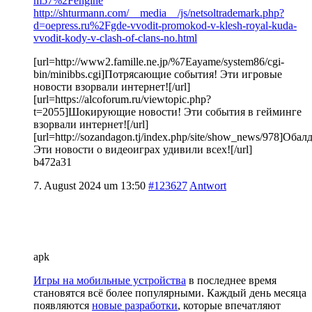
m57%2Fengine
http://shturmann.com/__media__/js/netsoltrademark.php?
d=oepress.ru%2Fgde-vvodit-promokod-v-klesh-royal-kuda-
vvodit-kody-v-clash-of-clans-no.html
[url=http://www2.famille.ne.jp/%7Eayame/system86/cgi-
bin/minibbs.cgi]Потрясающие события! Эти игровые
новости взорвали интернет![/url]
[url=https://alcoforum.ru/viewtopic.php?
t=2055]Шокирующие новости! Эти события в гейминге
взорвали интернет![/url]
[url=http://sozandagon.tj/index.php/site/show_news/978]Обал
Эти новости о видеоиграх удивили всех![/url]
b472a31
7. August 2024 um 13:50
#123627
Antwort
apk
Игры на мобильные устройства
в последнее время
становятся всё более популярными. Каждый день месяца
появляются
новые разработки
, которые впечатляют