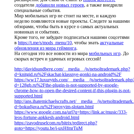
создатели
добавили новых героев
, а также внедрили
специальные события.
Мир мобильных игр не стоит на месте, и каждую
неделю появляются новые проекты. Следите за нашими
обзорами, чтобы быть в курсе о самых актуальных
новинках и событиях.
Кроме того, не забудьте подписаться нашими соцсетями
в
https://t.me/s/mods_menu/10
, чтобы знать
актуальные
обновления из мира гейминга
.
На сегодня это все новости из мира
мобильных игр
. До
скорых встреч и удачных игровых сессий!
http://davidsundberg.com/__media__/js/netsoltrademark.php?
d=knitgid.ru%2Fskachat-klassnye-gonki-na-android%2F
https://ww17.luxurytds.com/__media__/js/netsoltrademark.php
d=128gb.ru%2Fthe-plugin-is-not-supported-by-google-
chrome-how-to-open-the-desired-content-if-this-plugin-is-not-
supported.html
http://ans.ihatemichaelscrafts.net/__media__/js/netsoltrademark
d=bokudjava.ru%2Figrovyim-slotam.html
https://www.google.com.na/url?q=https://link.ac/music/333-
leos-fortune-apkkesh-android.html
https://zavodruselcom.ru/bitrix/redirect.php?
goto=https://youtu.be/i-uxHfmrTuM