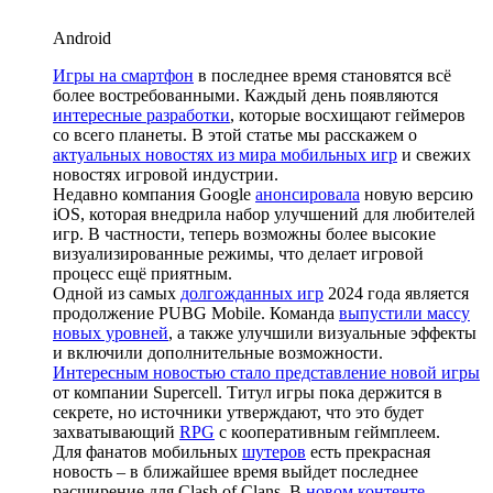
Android
Игры на смартфон
в последнее время становятся всё
более востребованными. Каждый день появляются
интересные разработки
, которые восхищают геймеров
со всего планеты. В этой статье мы расскажем о
актуальных новостях из мира мобильных игр
и свежих
новостях игровой индустрии.
Недавно компания Google
анонсировала
новую версию
iOS, которая внедрила набор улучшений для любителей
игр. В частности, теперь возможны более высокие
визуализированные режимы, что делает игровой
процесс ещё приятным.
Одной из самых
долгожданных игр
2024 года является
продолжение PUBG Mobile. Команда
выпустили массу
новых уровней
, а также улучшили визуальные эффекты
и включили дополнительные возможности.
Интересным новостью стало представление новой игры
от компании Supercell. Титул игры пока держится в
секрете, но источники утверждают, что это будет
захватывающий
RPG
с кооперативным геймплеем.
Для фанатов мобильных
шутеров
есть прекрасная
новость – в ближайшее время выйдет последнее
расширение для Clash of Clans. В
новом контенте