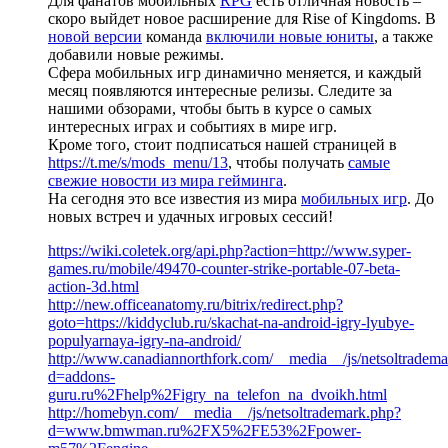
Для фанатов мобильных
RPG
есть отличная новость –
скоро выйдет новое расширение для Rise of Kingdoms. В
новой версии
команда
включили новые юниты
, а также
добавили новые режимы.
Сфера мобильных игр динамично меняется, и каждый
месяц появляются интересные релизы. Следите за
нашими обзорами, чтобы быть в курсе о самых
интересных играх и событиях в мире игр.
Кроме того, стоит подписаться нашей страницей в
https://t.me/s/mods_menu/13
, чтобы получать
самые
свежие новости из мира гейминга
.
На сегодня это все известия из мира
мобильных игр
. До
новых встреч и удачных игровых сессий!
https://wiki.coletek.org/api.php?action=http://www.syper-
games.ru/mobile/49470-counter-strike-portable-07-beta-
action-3d.html
http://new.officeanatomy.ru/bitrix/redirect.php?
goto=https://kiddyclub.ru/skachat-na-android-igry-lyubye-
populyarnaya-igry-na-android/
http://www.canadiannorthfork.com/__media__/js/netsoltradem
d=addons-
guru.ru%2Fhelp%2Figry_na_telefon_na_dvoikh.html
http://homebyn.com/__media__/js/netsoltrademark.php?
d=www.bmwman.ru%2FX5%2FE53%2Fpower-