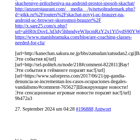
skachennye-prilozheniya-na-android-prostoi-sposob-skachat/
http://anzurestaurant.com/__media__/js/netsoltrademark.php?
d=gikk.ru%2Frouters%2Fskachat-novyi-uc-brauzer-na-
android-uc-browser-skorostnoi-brauzer%2F
http://x.sare25.com/x.php?
url=aHR0cDovL3d3dy5hbmdyeWJpcmRzY2x1Yi5ydS90Y
https://www.manishramuka.com/blog/are-coaching-classes-
needed-for-cfa/
[url=http://kanechan.sakura.ne.jp/bbs/zatsudan/zatsudan2.cgi]В
Эти события в[/url]
[url=http://sel-politeh.ru/node/218#comment-822811]Вау!
Эти события в гейминге поразят вас![/url]
[url=https://www.saforpress.com/2017/06/21/pp-gandia-
denuncia-se-incrementan-los-casos-ocupaciones-ilegales-
vandalismo/#comment-765627]Шокирующие новости!
Эти сенсационные игровые новости поразят вас![/url]
9b472a3
27. September 2024 um 04:28
#196888
Antwort