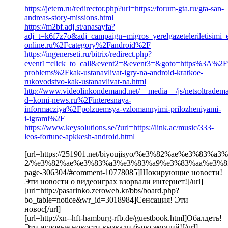
https://jetem.ru/redirector.php?url=https://forum-gta.ru/gta-san-
andreas-story-missions.html
https://m2bf.adj.st/anasayfa?
adj_t=k6f7z7o&adj_campaign=migros_yerelgazeteleriletisim
online.ru%2Fcategory%2Fandroid%2F
https://ingenerseti.ru/bitrix/redirect.php?
event1=click_to_call&event2=&event3=&goto=https%3A%2
problems%2Fkak-ustanavlivat-igry-na-android-kratkoe-
rukovodstvo-kak-ustanavlivat-na.html
http://www.videolinkondemand.net/__media__/js/netsoltradem
d=komi-news.ru%2Finteresnaya-
informacziya%2Fpolzuemsya-vzlomannyimi-prilozheniyami-
i-igrami%2F
https://www.keysolutions.se/?url=https://link.ac/music/333-
leos-fortune-apkkesh-android.html
[url=https://251901.net/biyoujisyo/%e3%82%ae%e3%83
2/%e3%82%ae%e3%83%a3%e3%83%a9%e3%83%aa%e3%83
page-306304/#comment-10778085]Шокирующие новости!
Эти новости о видеоиграх взорвали интернет![/url]
[url=http://pasarinko.zeroweb.kr/bbs/board.php?
bo_table=notice&wr_id=3018984]Сенсация! Эти
новос[/url]
[url=http://xn--hft-hamburg-rfb.de/guestbook.html]Обалдеть!
Эти игровые новости вызвали бурю эмоций![/url]