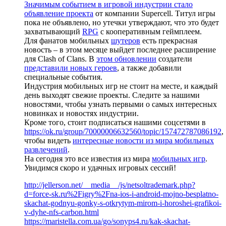
Значимым событием в игровой индустрии стало
объявление проекта
от компании Supercell. Титул игры
пока не объявлено, но утечки утверждают, что это будет
захватывающий
RPG
с кооперативным геймплеем.
Для фанатов мобильных
шутеров
есть прекрасная
новость – в этом месяце выйдет последнее расширение
для Clash of Clans. В
этом обновлении
создатели
представили новых героев
, а также добавили
специальные события.
Индустрия мобильных игр не стоит на месте, и каждый
день выходят свежие проекты. Следите за нашими
новостями, чтобы узнать первыми о самых интересных
новинках и новостях индустрии.
Кроме того, стоит подписаться нашими соцсетями в
https://ok.ru/group/70000006632560/topic/157472787086192
,
чтобы видеть
интересные новости из мира мобильных
развлечений
.
На сегодня это все известия из мира
мобильных игр
.
Увидимся скоро и удачных игровых сессий!
http://jellerson.net/__media__/js/netsoltrademark.php?
d=force-sk.ru%2Figry%2Fna-ios-i-android-mojno-besplatno-
skachat-godnyu-gonky-s-otkrytym-mirom-i-horoshei-grafikoi-
v-dyhe-nfs-carbon.html
https://maristella.com.ua/go/sonyps4.ru/kak-skachat-