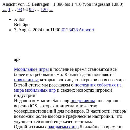
Ansicht von 15 Beiträgen - 1,396 bis 1,410 (von insgesamt 1,880)
←
1
…
93
94
95
…
126
→
Autor
Beiträge
7. August 2024 um 11:30
#123478
Antwort
apk
Мобильные игры
в последнее время становятся всё
более востребованными. Каждый день появляются
новые игры
, которые восхищают игроков со всего мира.
В этой статье мы расскажем о
последних событиях из
мира мобильных игр
и свежих новостях игровой
индустрии.
Недавно компания Samsung
представила
последнюю
версию iOS, которая принесла множество
усовершенствований для геймеров. В частности, теперь
возможны более высокие графические настройки, что
улучшает геймплей ещё качественным.
Одной из самых
ожидаемых игр
ближайшего времени