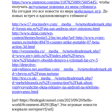
https://www.pinterest.com/pin/118782508915605445/
, чтобы
получать
актуальные новинки из мира гейминга
.
На сегодня это все новости из мира
мобильных игр
. До
новых встреч и вдохновляющего гейминга!
http://ww17.rmcmorley.com/__media__/js/netsoltrademark.php
d=forum-gta.ru%2Fgta-san-andreas-story-missions.html
http://www.dzlai.com/wp-
content/themes/begin5.2/inc/go.php?url=http://www.syper-
games.ru/mobile/49470-counter-strike-portable-07-beta-
action-3d.html
http://verusmedia.co/__media__/js/netsoltrademark.php?
d=www.prcy-info.ru%2Findex.php%2Fnews-
view%2Fkhakery-oboshli-denuvo-i-vzlomali-far-cry-5
http://detective-
zakynthinos.net.assetline.com/__media__/js/netsoltrademark.p
d=chevru.ru%2Fgran-turismo
http://trxi.co.uk/__media__/js/netsoltrademark.php?
d=mebelshopufa.ru%2Fconstruction%2Fkak-ubrat-
vsplyvayushchie-okna-reklamy-na-android-na-telefone-
postoyanno.html
[url=https://firstlegalcounsel.com/2023/09/20/hello-
world/#comment-49291]Вау! Эти игровые новости
взорвали интернет![/url]