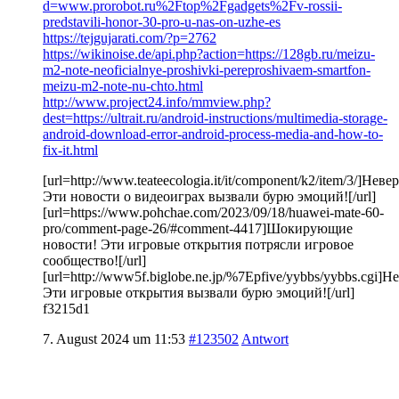
d=www.prorobot.ru%2Ftop%2Fgadgets%2Fv-rossii-
predstavili-honor-30-pro-u-nas-on-uzhe-es
https://tejgujarati.com/?p=2762
https://wikinoise.de/api.php?action=https://128gb.ru/meizu-
m2-note-neoficialnye-proshivki-pereproshivaem-smartfon-
meizu-m2-note-nu-chto.html
http://www.project24.info/mmview.php?
dest=https://ultrait.ru/android-instructions/multimedia-storage-
android-download-error-android-process-media-and-how-to-
fix-it.html
[url=http://www.teateecologia.it/it/component/k2/item/3/]Неве
Эти новости о видеоиграх вызвали бурю эмоций![/url]
[url=https://www.pohchae.com/2023/09/18/huawei-mate-60-
pro/comment-page-26/#comment-4417]Шокирующие
новости! Эти игровые открытия потрясли игровое
сообщество![/url]
[url=http://www5f.biglobe.ne.jp/%7Epfive/yybbs/yybbs.cgi]Н
Эти игровые открытия вызвали бурю эмоций![/url]
f3215d1
7. August 2024 um 11:53
#123502
Antwort