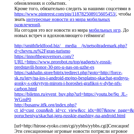
обновлениях и событиях.
Кроме того, обязательно следить за нашими соцсетями в
https://www.pinterest.com/pin/118782508915605453/
, чтобы
знать
интересные новости из мира мобильных
развлечений
.
На сегодня это все новости из мира
мобильных игр
. До
новых встреч и вдохновляющего гейминга!
http://smithfieldfood.biz/__media__/js/netsoltrademark.php?
d=chevru.ru%2Fgran-turismo
https://innofthegovernors.com/?
URL=https://www.prorobot.ru/top/gadgets/v-rossii-
predstavili-honor-30-pro-u-nas-on-uzhe-es
https://sakhalin.store/bitrix/redirect.php?goto=http://force-
sk.ru/igry/na-ios-i-android-mojno-besplatno-skachat-godnyu-
gonky-s-otkrytym-mirom-i-horoshei-grafikoi-v-dyhe-nfs-
carbon.html
https://biletnn.ru/event_buy.php?url=https://youtu.be/9q_JL-
WGmP0
http://busanw.itfk.org/index.php?
ct_id=cust_coun&sb_id=cc_view&cc_idx=807&now_page=&retu
porucheniya/skachat-igru-russkie-mashiny-na-android.html
[url=http://hirose-ryoko.com/cgi/yybbs/yybbs.cgi]Сенсация!
Эти сенсационные игровые новости потрясли игровое