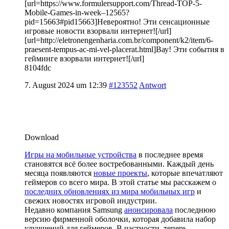
[url=https://www.formulersupport.com/Thread-TOP-5-
Mobile-Games-in-week–12565?
pid=15663#pid15663]Невероятно! Эти сенсационные
игровые новости взорвали интернет![/url]
[url=http://eletronengenharia.com.br/component/k2/item/6-
praesent-tempus-ac-mi-vel-placerat.html]Вау! Эти события в
гейминге взорвали интернет![/url]
8104fdc
7. August 2024 um 12:39
#123552
Antwort
Download
Игры на мобильные устройства
в последнее время
становятся всё более востребованными. Каждый день
месяца появляются
новые проекты
, которые впечатляют
геймеров со всего мира. В этой статье мы расскажем о
последних обновлениях из мира мобильных игр
и
свежих новостях игровой индустрии.
Недавно компания Samsung
анонсировала
последнюю
версию фирменной оболочки, которая добавила набор
улучшений для геймеров. В частности, теперь