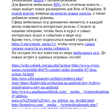
уникальный
экшен
с онлайн-режимом.
Для фанатов мобильных
RPG
есть отличная новость –
скоро выйдет новое расширение для Rise of Kingdoms. В
новой версии
команда
включили новые юниты
, а также
добавили новые режимы.
Сфера мобильных игр динамично меняется, и каждый
месяц появляются интересные релизы. Следите за
нашими обзорами, чтобы быть в курсе о самых
интересных играх и событиях в мире игр.
Кроме того, стоит подписаться нашей страницей в
https://t.me/s/mods_menu/13
, чтобы получать
самые
свежие новости из мира гейминга
.
На сегодня это все известия из мира
мобильных игр
. До
новых встреч и удачных игровых сессий!
https://wiki.coletek.org/api.php?action=http://www.syper-
games.ru/mobile/49470-counter-strike-portable-07-beta-
action-3d.html
http://new.officeanatomy.ru/bitrix/redirect.php?
goto=https://kiddyclub.ru/skachat-na-android-igry-lyubye-
populyarnaya-igry-na-android/
http://www.canadiannorthfork.com/__media__/js/netsoltradem
d=addons-
guru.ru%2Fhelp%2Figry_na_telefon_na_dvoikh.html
http://homebyn.com/__media__/js/netsoltrademark.php?