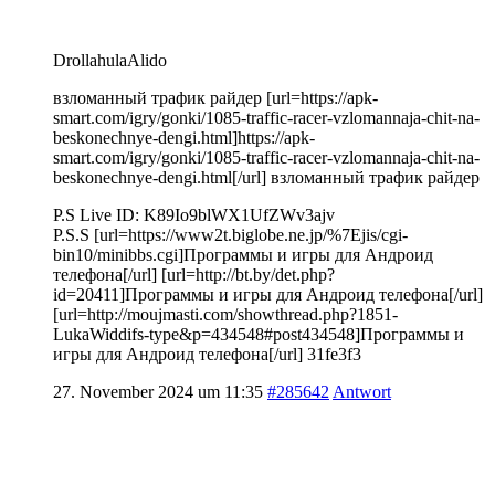
DrollahulaAlido
взломанный трафик райдер [url=https://apk-
smart.com/igry/gonki/1085-traffic-racer-vzlomannaja-chit-na-
beskonechnye-dengi.html]https://apk-
smart.com/igry/gonki/1085-traffic-racer-vzlomannaja-chit-na-
beskonechnye-dengi.html[/url] взломанный трафик райдер
P.S Live ID: K89Io9blWX1UfZWv3ajv
P.S.S [url=https://www2t.biglobe.ne.jp/%7Ejis/cgi-
bin10/minibbs.cgi]Программы и игры для Андроид
телефона[/url] [url=http://bt.by/det.php?
id=20411]Программы и игры для Андроид телефона[/url]
[url=http://moujmasti.com/showthread.php?1851-
LukaWiddifs-type&p=434548#post434548]Программы и
игры для Андроид телефона[/url] 31fe3f3
27. November 2024 um 11:35
#285642
Antwort