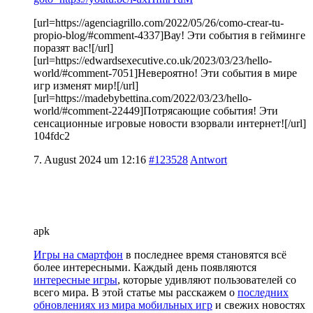
[url=https://agenciagrillo.com/2022/05/26/como-crear-tu-
propio-blog/#comment-4337]Вау! Эти события в гейминге
поразят вас![/url]
[url=https://edwardsexecutive.co.uk/2023/03/23/hello-
world/#comment-7051]Невероятно! Эти события в мире
игр изменят мир![/url]
[url=https://madebybettina.com/2022/03/23/hello-
world/#comment-22449]Потрясающие события! Эти
сенсационные игровые новости взорвали интернет![/url]
104fdc2
7. August 2024 um 12:16
#123528
Antwort
apk
Игры на смартфон
в последнее время становятся всё
более интересными. Каждый день появляются
интересные игры
, которые удивляют пользователей со
всего мира. В этой статье мы расскажем о
последних
обновлениях из мира мобильных игр
и свежих новостях