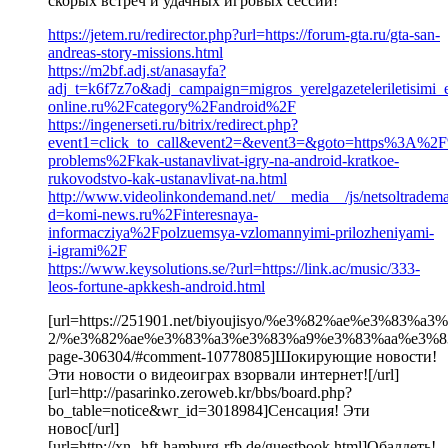
скорых встреч и удачных игровых сессий!
https://jetem.ru/redirector.php?url=https://forum-gta.ru/gta-san-
andreas-story-missions.html
https://m2bf.adj.st/anasayfa?
adj_t=k6f7z7o&adj_campaign=migros_yerelgazeteleriletisim
online.ru%2Fcategory%2Fandroid%2F
https://ingenerseti.ru/bitrix/redirect.php?
event1=click_to_call&event2=&event3=&goto=https%3A%2
problems%2Fkak-ustanavlivat-igry-na-android-kratkoe-
rukovodstvo-kak-ustanavlivat-na.html
http://www.videolinkondemand.net/__media__/js/netsoltradem
d=komi-news.ru%2Finteresnaya-
informacziya%2Fpolzuemsya-vzlomannyimi-prilozheniyami-
i-igrami%2F
https://www.keysolutions.se/?url=https://link.ac/music/333-
leos-fortune-apkkesh-android.html
[url=https://251901.net/biyoujisyo/%e3%82%ae%e3%83
2/%e3%82%ae%e3%83%a3%e3%83%a9%e3%83%aa%e3%83
page-306304/#comment-10778085]Шокирующие новости!
Эти новости о видеоиграх взорвали интернет![/url]
[url=http://pasarinko.zeroweb.kr/bbs/board.php?
bo_table=notice&wr_id=3018984]Сенсация! Эти
новос[/url]
[url=http://xn--hft-hamburg-rfb.de/guestbook.html]Обалдеть!