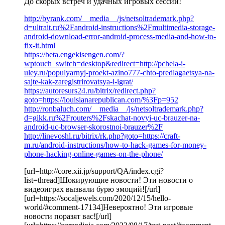
До скорых встреч и удачных игровых сессий!
http://byrank.com/__media__/js/netsoltrademark.php?
d=ultrait.ru%2Fandroid-instructions%2Fmultimedia-storage-
android-download-error-android-process-media-and-how-to-
fix-it.html
https://beta.engekisengen.com/?
wptouch_switch=desktop&redirect=http://pchela-i-
uley.ru/populyarnyj-proekt-azino777-chto-predlagaetsya-na-
sajte-kak-zaregistrirovatsya-i-igrat/
https://autoresurs24.ru/bitrix/redirect.php?
goto=https://louisianarepublican.com/%3Fp=952
http://ronbaluch.com/__media__/js/netsoltrademark.php?
d=gikk.ru%2Frouters%2Fskachat-novyi-uc-brauzer-na-
android-uc-browser-skorostnoi-brauzer%2F
http://linevoshl.ru/bitrix/rk.php?goto=https://craft-
m.ru/android-instructions/how-to-hack-games-for-money-
phone-hacking-online-games-on-the-phone/
[url=http://core.xii.jp/support/QA/index.cgi?
list=thread]Шокирующие новости! Эти новости о
видеоиграх вызвали бурю эмоций![/url]
[url=https://socaljewels.com/2020/12/15/hello-
world/#comment-17134]Невероятно! Эти игровые
новости поразят вас![/url]