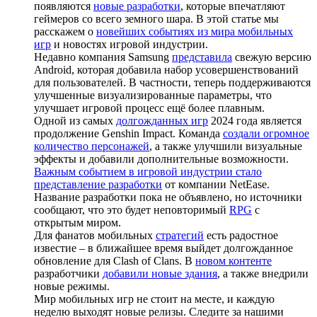
появляются
новые разработки
, которые впечатляют
геймеров со всего земного шара. В этой статье мы
расскажем о
новейших событиях из мира мобильных
игр
и новостях игровой индустрии.
Недавно компания Samsung
представила
свежую версию
Android, которая добавила набор усовершенствований
для пользователей. В частности, теперь поддерживаются
улучшенные визуализированные параметры, что
улучшает игровой процесс ещё более плавным.
Одной из самых
долгожданных игр
2024 года является
продолжение Genshin Impact. Команда
создали огромное
количество персонажей
, а также улучшили визуальные
эффекты и добавили дополнительные возможности.
Важным событием в игровой индустрии стало
представление разработки
от компании NetEase.
Название разработки пока не объявлено, но источники
сообщают, что это будет неповторимый
RPG
с
открытым миром.
Для фанатов мобильных
стратегий
есть радостное
известие – в ближайшее время выйдет долгожданное
обновление для Clash of Clans. В
новом контенте
разработчики
добавили новые здания
, а также внедрили
новые режимы.
Мир мобильных игр не стоит на месте, и каждую
неделю выходят новые релизы. Следите за нашими