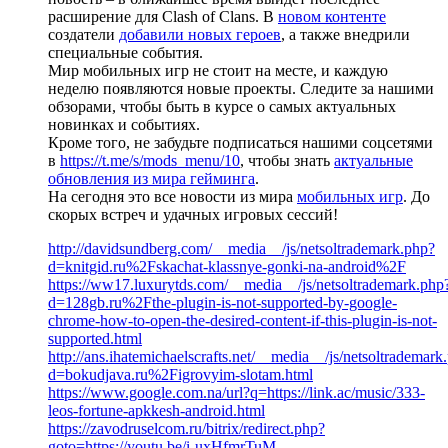
расширение для Clash of Clans. В
новом контенте
создатели
добавили новых героев
, а также внедрили
специальные события.
Мир мобильных игр не стоит на месте, и каждую
неделю появляются новые проекты. Следите за нашими
обзорами, чтобы быть в курсе о самых актуальных
новинках и событиях.
Кроме того, не забудьте подписаться нашими соцсетями
в
https://t.me/s/mods_menu/10
, чтобы знать
актуальные
обновления из мира гейминга
.
На сегодня это все новости из мира
мобильных игр
. До
скорых встреч и удачных игровых сессий!
http://davidsundberg.com/__media__/js/netsoltrademark.php?
d=knitgid.ru%2Fskachat-klassnye-gonki-na-android%2F
https://ww17.luxurytds.com/__media__/js/netsoltrademark.php
d=128gb.ru%2Fthe-plugin-is-not-supported-by-google-
chrome-how-to-open-the-desired-content-if-this-plugin-is-not-
supported.html
http://ans.ihatemichaelscrafts.net/__media__/js/netsoltrademark
d=bokudjava.ru%2Figrovyim-slotam.html
https://www.google.com.na/url?q=https://link.ac/music/333-
leos-fortune-apkkesh-android.html
https://zavodruselcom.ru/bitrix/redirect.php?
goto=https://youtu.be/i-uxHfmrTuM