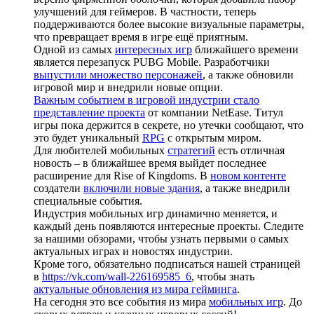
улучшений для геймеров. В частности, теперь
поддерживаются более высокие визуальные параметры,
что превращает время в игре ещё приятным.
Одной из самых
интересных игр
ближайшего времени
является перезапуск PUBG Mobile. Разработчики
выпустили множество персонажей
, а также обновили
игровой мир и внедрили новые опции.
Важным событием в игровой индустрии стало
представление проекта
от компании NetEase. Титул
игры пока держится в секрете, но утечки сообщают, что
это будет уникальный
RPG
с открытым миром.
Для любителей мобильных
стратегий
есть отличная
новость – в ближайшее время выйдет последнее
расширение для Rise of Kingdoms. В
новом контенте
создатели
включили новые здания
, а также внедрили
специальные события.
Индустрия мобильных игр динамично меняется, и
каждый день появляются интересные проекты. Следите
за нашими обзорами, чтобы узнать первыми о самых
актуальных играх и новостях индустрии.
Кроме того, обязательно подписаться нашей страницей
в
https://vk.com/wall-226169585_6
, чтобы знать
актуальные обновления из мира гейминга
.
На сегодня это все события из мира
мобильных игр
. До