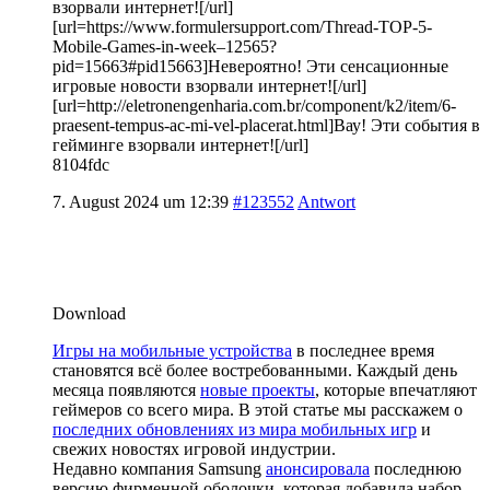
взорвали интернет![/url]
[url=https://www.formulersupport.com/Thread-TOP-5-
Mobile-Games-in-week–12565?
pid=15663#pid15663]Невероятно! Эти сенсационные
игровые новости взорвали интернет![/url]
[url=http://eletronengenharia.com.br/component/k2/item/6-
praesent-tempus-ac-mi-vel-placerat.html]Вау! Эти события в
гейминге взорвали интернет![/url]
8104fdc
7. August 2024 um 12:39
#123552
Antwort
Download
Игры на мобильные устройства
в последнее время
становятся всё более востребованными. Каждый день
месяца появляются
новые проекты
, которые впечатляют
геймеров со всего мира. В этой статье мы расскажем о
последних обновлениях из мира мобильных игр
и
свежих новостях игровой индустрии.
Недавно компания Samsung
анонсировала
последнюю
версию фирменной оболочки, которая добавила набор