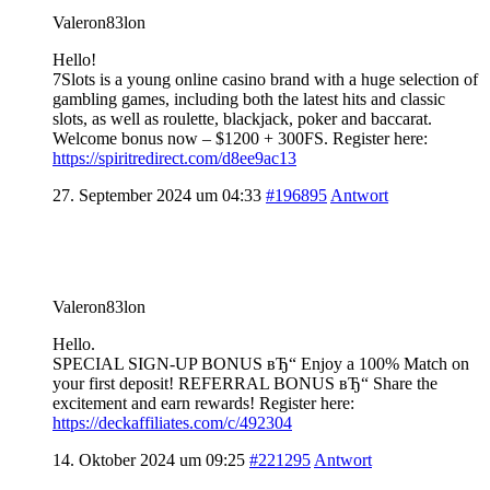
Valeron83lon
Hello!
7Slots is a young online casino brand with a huge selection of
gambling games, including both the latest hits and classic
slots, as well as roulette, blackjack, poker and baccarat.
Welcome bonus now – $1200 + 300FS. Register here:
https://spiritredirect.com/d8ee9ac13
27. September 2024 um 04:33
#196895
Antwort
Valeron83lon
Hello.
SPECIAL SIGN-UP BONUS вЂ“ Enjoy a 100% Match on
your first deposit! REFERRAL BONUS вЂ“ Share the
excitement and earn rewards! Register here:
https://deckaffiliates.com/c/492304
14. Oktober 2024 um 09:25
#221295
Antwort