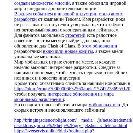
создали множество миссий
, а также обновили игровой
мир и внедрили дополнительные опции.
Важным событием в игровой индустрии стало анонс
разработки
от компании Tencent. Имя разработки пока
не разглашается, но утечки утверждают, что это будет
неповторимый
экшен
с кооперативным геймплеем.
Для фанатов мобильных
стратегий
есть радостное
известие – в этом месяце выйдет долгожданное
обновление для Clash of Clans. В
этом обновлении
разработчики
включили новые юниты
, а также ввели
уникальные механики.
Мир мобильных игр не стоит на месте, и каждую
неделю выходят интересные разработки. Следите за
нашими новостями, чтобы узнать первыми о новейших
новинках и новостях индустрии.
Кроме того, обязательно следить за нашими новостями в
https://ok.ru/group/70000006632560/topic/157472786955120
,
чтобы получать
интересные обновления из мира
мобильных развлечений
.
На сегодня это все события из мира
мобильных игр
. До
скорых встреч и вдохновляющего гейминга!
http://bringingsciencetolight.com/__media__/js/netsoltrademar
d=addons-guru.ru%2Fhelp%2Figry_jekshen_v_telefon.html
https://svetservis.online/bitrix/redirect.php?