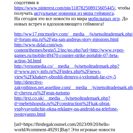
соцсетями в
https://www.pinterest.com/pin/118782508915605445/
, чтобы
получать
актуальные новинки из мира гейминга
.
На сегодня это все новости из мира
мобильных игр
. До
новых встреч и вдохновляющего гейминга!
http://ww17.rmcmorley.com/__media__/js/netsoltrademark.php
d=forum-gta.ru%2Fgta-san-andreas-story-missions.html
http://www.dzlai.com/wp-
content/themes/begin5.2/inc/go.php?url=http://www.syper-
games.ru/mobile/49470-counter-strike-portable-07-beta-
action-3d.html
http://verusmedia.co/__media__/js/netsoltrademark.php?
d=www.prcy-info.ru%2Findex.php%2Fnews-
view%2Fkhakery-oboshli-denuvo-i-vzlomali-far-cry-5
http://detective-
zakynthinos.net.assetline.com/__media__/js/netsoltrademark.p
d=chevru.ru%2Fgran-turismo
http://trxi.co.uk/__media__/js/netsoltrademark.php?
d=mebelshopufa.ru%2Fconstruction%2Fkak-ubrat-
vsplyvayushchie-okna-reklamy-na-android-na-telefone-
postoyanno.html
[url=https://firstlegalcounsel.com/2023/09/20/hello-
world/#comment-49291]Вау! Эти игровые новости