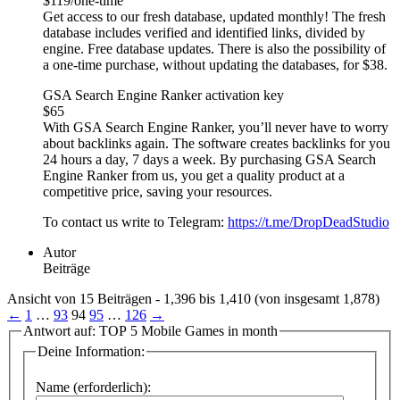
$119/one-time
Get access to our fresh database, updated monthly! The fresh
database includes verified and identified links, divided by
engine. Free database updates. There is also the possibility of
a one-time purchase, without updating the databases, for $38.
GSA Search Engine Ranker activation key
$65
With GSA Search Engine Ranker, you’ll never have to worry
about backlinks again. The software creates backlinks for you
24 hours a day, 7 days a week. By purchasing GSA Search
Engine Ranker from us, you get a quality product at a
competitive price, saving your resources.
To contact us write to Telegram:
https://t.me/DropDeadStudio
Autor
Beiträge
Ansicht von 15 Beiträgen - 1,396 bis 1,410 (von insgesamt 1,878)
←
1
…
93
94
95
…
126
→
Antwort auf: TOP 5 Mobile Games in month
Deine Information:
Name (erforderlich):