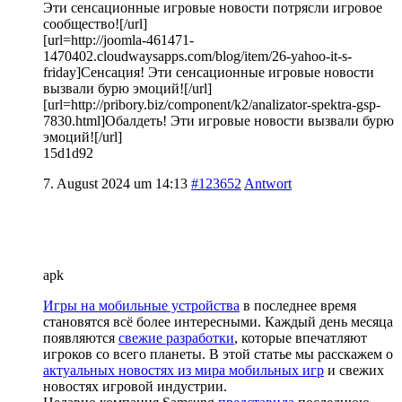
Эти сенсационные игровые новости потрясли игровое
сообщество![/url]
[url=http://joomla-461471-
1470402.cloudwaysapps.com/blog/item/26-yahoo-it-s-
friday]Сенсация! Эти сенсационные игровые новости
вызвали бурю эмоций![/url]
[url=http://pribory.biz/component/k2/analizator-spektra-gsp-
7830.html]Обалдеть! Эти игровые новости вызвали бурю
эмоций![/url]
15d1d92
7. August 2024 um 14:13
#123652
Antwort
apk
Игры на мобильные устройства
в последнее время
становятся всё более интересными. Каждый день месяца
появляются
свежие разработки
, которые впечатляют
игроков со всего планеты. В этой статье мы расскажем о
актуальных новостях из мира мобильных игр
и свежих
новостях игровой индустрии.