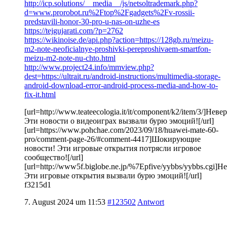
http://icp.solutions/__media__/js/netsoltrademark.php?
d=www.prorobot.ru%2Ftop%2Fgadgets%2Fv-rossii-
predstavili-honor-30-pro-u-nas-on-uzhe-es
https://tejgujarati.com/?p=2762
https://wikinoise.de/api.php?action=https://128gb.ru/meizu-
m2-note-neoficialnye-proshivki-pereproshivaem-smartfon-
meizu-m2-note-nu-chto.html
http://www.project24.info/mmview.php?
dest=https://ultrait.ru/android-instructions/multimedia-storage-
android-download-error-android-process-media-and-how-to-
fix-it.html
[url=http://www.teateecologia.it/it/component/k2/item/3/]Неве
Эти новости о видеоиграх вызвали бурю эмоций![/url]
[url=https://www.pohchae.com/2023/09/18/huawei-mate-60-
pro/comment-page-26/#comment-4417]Шокирующие
новости! Эти игровые открытия потрясли игровое
сообщество![/url]
[url=http://www5f.biglobe.ne.jp/%7Epfive/yybbs/yybbs.cgi]Н
Эти игровые открытия вызвали бурю эмоций![/url]
f3215d1
7. August 2024 um 11:53
#123502
Antwort