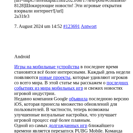
[url=https://xerendipia.com/2023/08/17/test-post/#comment-
8128]Шокирующие новости! Эти игровые открытия
взорвали интернет![/url]
2a31fe3
7. August 2024 um 14:52
#123691
Antwort
Android
Игры на мобильные устройства
в последнее время
становятся всё более интересными. Каждый день недели
появляются
новые проекты
, которые удивляют игроков
со всего мира. В этой статье мы расскажем о
последних
событиях из мира мобильных игр
и свежих новостях
игровой индустрии.
Недавно компания Google
объявила
последнюю версию
iOS, которая принесла множество обновлений для
пользователей. В частности, теперь возможны
улучшенные визуальные настройки, что улучшает
игровой процесс ещё более плавным.
Одной из самых
долгожданных игр
ближайшего
времени является перезапуск PUBG Mobile. Команда