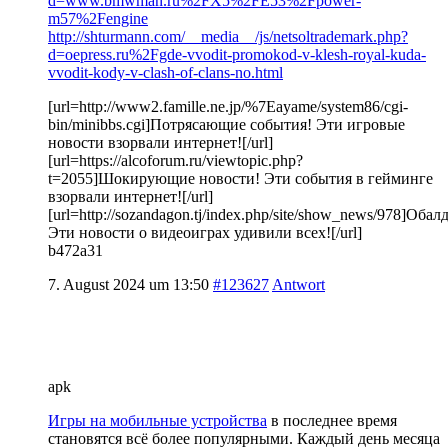
d=www.bmwman.ru%2FX5%2FE53%2Fpower-
m57%2Fengine
http://shturmann.com/__media__/js/netsoltrademark.php?
d=oepress.ru%2Fgde-vvodit-promokod-v-klesh-royal-kuda-
vvodit-kody-v-clash-of-clans-no.html
[url=http://www2.famille.ne.jp/%7Eayame/system86/cgi-
bin/minibbs.cgi]Потрясающие события! Эти игровые
новости взорвали интернет![/url]
[url=https://alcoforum.ru/viewtopic.php?
t=2055]Шокирующие новости! Эти события в гейминге
взорвали интернет![/url]
[url=http://sozandagon.tj/index.php/site/show_news/978]Обал
Эти новости о видеоиграх удивили всех![/url]
b472a31
7. August 2024 um 13:50
#123627
Antwort
apk
Игры на мобильные устройства
в последнее время
становятся всё более популярными. Каждый день месяца