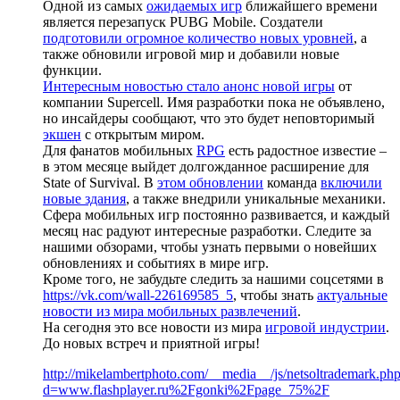
Одной из самых
ожидаемых игр
ближайшего времени
является перезапуск PUBG Mobile. Создатели
подготовили огромное количество новых уровней
, а
также обновили игровой мир и добавили новые
функции.
Интересным новостью стало анонс новой игры
от
компании Supercell. Имя разработки пока не объявлено,
но инсайдеры сообщают, что это будет неповторимый
экшен
с открытым миром.
Для фанатов мобильных
RPG
есть радостное известие –
в этом месяце выйдет долгожданное расширение для
State of Survival. В
этом обновлении
команда
включили
новые здания
, а также внедрили уникальные механики.
Сфера мобильных игр постоянно развивается, и каждый
месяц нас радуют интересные разработки. Следите за
нашими обзорами, чтобы узнать первыми о новейших
обновлениях и событиях в мире игр.
Кроме того, не забудьте следить за нашими соцсетями в
https://vk.com/wall-226169585_5
, чтобы знать
актуальные
новости из мира мобильных развлечений
.
На сегодня это все новости из мира
игровой индустрии
.
До новых встреч и приятной игры!
http://mikelambertphoto.com/__media__/js/netsoltrademark.ph
d=www.flashplayer.ru%2Fgonki%2Fpage_75%2F