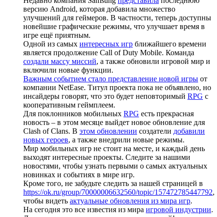
Недавно компания Samsung
представила
последнюю
версию Android, которая добавила множество
улучшений для геймеров. В частности, теперь доступны
новейшие графические режимы, что улучшает время в
игре ещё приятным.
Одной из самых
интересных игр
ближайшего времени
является продолжение Call of Duty Mobile. Команда
создали массу миссий
, а также обновили игровой мир и
включили новые функции.
Важным событием стало представление новой игры
от
компании NetEase. Титул проекта пока не объявлено, но
инсайдеры говорят, что это будет неповторимый
RPG
с
кооперативным геймплеем.
Для поклонников мобильных
RPG
есть прекрасная
новость – в этом месяце выйдет новое обновление для
Clash of Clans. В
этом обновлении
создатели
добавили
новых героев
, а также внедрили новые режимы.
Мир мобильных игр не стоит на месте, и каждый день
выходят интересные проекты. Следите за нашими
новостями, чтобы узнать первыми о самых актуальных
новинках и событиях в мире игр.
Кроме того, не забудьте следить за нашей страницей в
https://ok.ru/group/70000006632560/topic/157472785447792
,
чтобы видеть
актуальные обновления из мира игр
.
На сегодня это все известия из мира
игровой индустрии
.