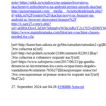
goto=https://gikk.ru/windows/ne-ustanavlivayutsya-
skachennye-prilozheniya-na-android-prostoi-sposob-skachat/
http://anzurestaurant.com/__media__/js/netsoltrademark.php?
d=gikk.ru%2Frouters%2Fskachat-novyi-uc-brauzer-na-
android-uc-browser-skorostnoi-brauzer%2F
http://x.sare25.com/x.php?
url=aHR0cDovL3d3dy5hbmdyeWJpcmRzY2x1Yi5ydS90Y
https://www.manishramuka.com/blog/are-coaching-classes-
needed-for-cfa/
[url=http://kanechan.sakura.ne.jp/bbs/zatsudan/zatsudan2.cgi]В
Эти события в[/url]
[url=http://sel-politeh.ru/node/218#comment-822811]Вау!
Эти события в гейминге поразят вас![/url]
[url=https://www.saforpress.com/2017/06/21/pp-gandia-
denuncia-se-incrementan-los-casos-ocupaciones-ilegales-
vandalismo/#comment-765627]Шокирующие новости!
Эти сенсационные игровые новости поразят вас![/url]
9b472a3
27. September 2024 um 04:28
#196888
Antwort