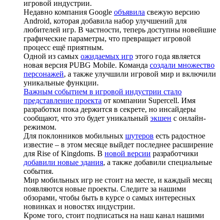
игровой индустрии.
Недавно компания Google
объявила
свежую версию
Android, которая добавила набор улучшений для
любителей игр. В частности, теперь доступны новейшие
графические параметры, что превращает игровой
процесс ещё приятным.
Одной из самых
ожидаемых игр
этого года является
новая версия PUBG Mobile. Команда
создали множество
персонажей
, а также улучшили игровой мир и включили
уникальные функции.
Важным событием в игровой индустрии стало
представление проекта
от компании Supercell. Имя
разработки пока держится в секрете, но инсайдеры
сообщают, что это будет уникальный
экшен
с онлайн-
режимом.
Для поклонников мобильных
шутеров
есть радостное
известие – в этом месяце выйдет последнее расширение
для Rise of Kingdoms. В
новой версии
разработчики
добавили новые здания
, а также добавили специальные
события.
Мир мобильных игр не стоит на месте, и каждый месяц
появляются новые проекты. Следите за нашими
обзорами, чтобы быть в курсе о самых интересных
новинках и новостях индустрии.
Кроме того, стоит подписаться на наш канал нашими