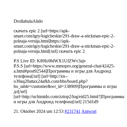
DrollahulaAlido
скачать epic 2 [url=https://apk-
smart.com/igry/logicheskie/291-draw-a-stickman-epic-2-
polnaja-versija.html]https://apk-
smart.com/igry/logicheskie/291-draw-a-stickman-epic-2-
polnaja-versija.html[/url] скачать epic 2
P.S Live ID: K89Io9blWX1UfZWv3ajv
P.S.S [url=https://www.mmopro.org/general-chat/42425-
a.html#post92544]Программы и игры для Андроид
телефона[/url] [url=http://xn--
o39aq20attax24afkb.com/bbs/board.php?
bo_table=customer&wr_id=138909]Программы и игры
дл[/url]
[url=http://uchimido.com/zztop2/log/eid25.html?]Программы
и игры для Андроид телефона[/url] 215d1d9
21. Oktober 2024 um 12:53
#231741
Antwort