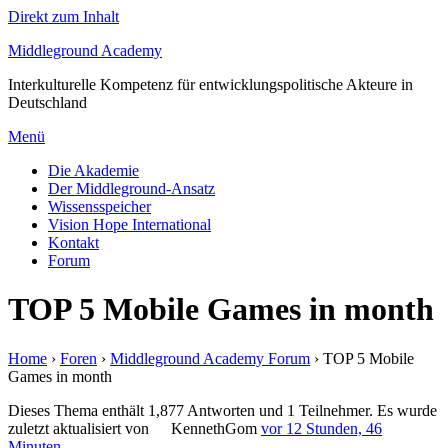
Direkt zum Inhalt
Middleground Academy
Interkulturelle Kompetenz für entwicklungspolitische Akteure in
Deutschland
Menü
Die Akademie
Der Middleground-Ansatz
Wissensspeicher
Vision Hope International
Kontakt
Forum
TOP 5 Mobile Games in month
Home
›
Foren
›
Middleground Academy Forum
›
TOP 5 Mobile
Games in month
Dieses Thema enthält 1,877 Antworten und 1 Teilnehmer. Es wurde
zuletzt aktualisiert von
KennethGom
vor 12 Stunden, 46
Minuten
.