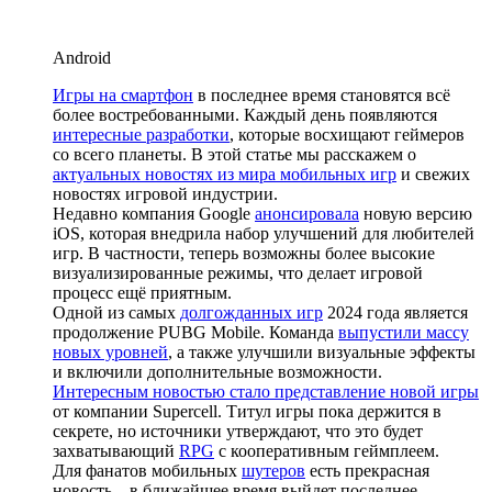
Android
Игры на смартфон
в последнее время становятся всё
более востребованными. Каждый день появляются
интересные разработки
, которые восхищают геймеров
со всего планеты. В этой статье мы расскажем о
актуальных новостях из мира мобильных игр
и свежих
новостях игровой индустрии.
Недавно компания Google
анонсировала
новую версию
iOS, которая внедрила набор улучшений для любителей
игр. В частности, теперь возможны более высокие
визуализированные режимы, что делает игровой
процесс ещё приятным.
Одной из самых
долгожданных игр
2024 года является
продолжение PUBG Mobile. Команда
выпустили массу
новых уровней
, а также улучшили визуальные эффекты
и включили дополнительные возможности.
Интересным новостью стало представление новой игры
от компании Supercell. Титул игры пока держится в
секрете, но источники утверждают, что это будет
захватывающий
RPG
с кооперативным геймплеем.
Для фанатов мобильных
шутеров
есть прекрасная
новость – в ближайшее время выйдет последнее