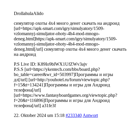
DrollahulaAlido
симулятор охоты 4х4 много денег скачать на андроид
[url=https://apk-smart.com/igry/simulyatory/1509-
vzlomannyj-simuljator-ohoty-4h4-mod-mnogo-
deneg.html]https://apk-smart.com/igry/simulyatory/1509-
vzlomannyj-simuljator-ohoty-4h4-mod-mnogo-
deneg.html[/url] симулятор охоты 4х4 много денег скачать
на андроид
P.S Live ID: K89Io9blWX1UfZWv3ajv
P.S.S [url=https://ykentech.com/bbs/board.php?
bo_table=career&wr_id=503997]Программы и игры
дл[/url] [url=http://youhotel.ru/forum/viewtopic.php?
f=15&t=134241]Программы и игры для Андроид
телефона[/url]
[url=https://www.fantasyboardgames.org/viewtopic.php?
f=20&t=116896]Программы и игры для Андроид
телефона[/url] a31fe3f
22. Oktober 2024 um 15:18
#233340
Antwort