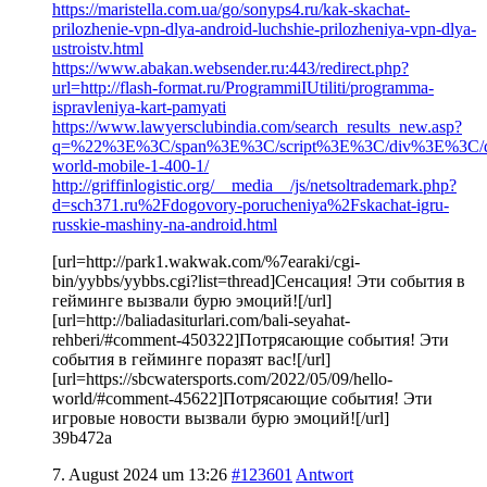
https://maristella.com.ua/go/sonyps4.ru/kak-skachat-
prilozhenie-vpn-dlya-android-luchshie-prilozheniya-vpn-dlya-
ustroistv.html
https://www.abakan.websender.ru:443/redirect.php?
url=http://flash-format.ru/ProgrammiIUtiliti/programma-
ispravleniya-kart-pamyati
https://www.lawyersclubindia.com/search_results_new.asp?
q=%22%3E%3C/span%3E%3C/script%3E%3C/div%3E%3C/div%3
world-mobile-1-400-1/
http://griffinlogistic.org/__media__/js/netsoltrademark.php?
d=sch371.ru%2Fdogovory-porucheniya%2Fskachat-igru-
russkie-mashiny-na-android.html
[url=http://park1.wakwak.com/%7earaki/cgi-
bin/yybbs/yybbs.cgi?list=thread]Сенсация! Эти события в
гейминге вызвали бурю эмоций![/url]
[url=http://baliadasiturlari.com/bali-seyahat-
rehberi/#comment-450322]Потрясающие события! Эти
события в гейминге поразят вас![/url]
[url=https://sbcwatersports.com/2022/05/09/hello-
world/#comment-45622]Потрясающие события! Эти
игровые новости вызвали бурю эмоций![/url]
39b472a
7. August 2024 um 13:26
#123601
Antwort