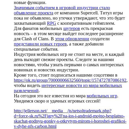
новые функции.
Значимым событием в игровой индустрии стало
объявление проекта
от компании Supercell. Титул игры
пока не объявлено, но утечки утверждают, что это будет
захватывающий
RPG
с кооперативным геймплеем.
Для фанатов мобильных
шутеров
есть прекрасная
новость – в этом месяце выйдет последнее расширение
для Clash of Clans. В
этом обновлении
создатели
представили новых героев
, а также добавили
специальные события.
Индустрия мобильных игр не стоит на месте, и каждый
день выходят свежие проекты. Следите за нашими
новостями, чтобы узнать первыми о самых интересных
новинках и новостях индустрии.
Кроме того, стоит подписаться нашими соцсетями в
https://ok.ru/group/70000006632560/topic/157472787086192
,
чтобы видеть
интересные новости из мира мобильных
развлечений
.
На сегодня это все известия из мира
мобильных игр
.
Увидимся скоро и удачных игровых сессий!
http://jellerson.net/__media__/js/netsoltrademark.php?
d=force-sk.ru%2Figry%2Fna-ios-i-android-mojno-besplatno-
skachat-godnyu-gonky-s-otkrytym-mirom-i-horoshei-grafikoi-
v-dyhe-nfs-carbon.html