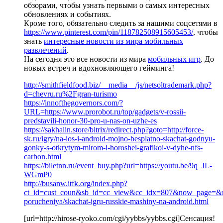
обзорами, чтобы узнать первыми о самых интересных
обновлениях и событиях.
Кроме того, обязательно следить за нашими соцсетями в
https://www.pinterest.com/pin/118782508915605453/
, чтобы
знать
интересные новости из мира мобильных
развлечений
.
На сегодня это все новости из мира
мобильных игр
. До
новых встреч и вдохновляющего гейминга!
http://smithfieldfood.biz/__media__/js/netsoltrademark.php?
d=chevru.ru%2Fgran-turismo
https://innofthegovernors.com/?
URL=https://www.prorobot.ru/top/gadgets/v-rossii-
predstavili-honor-30-pro-u-nas-on-uzhe-es
https://sakhalin.store/bitrix/redirect.php?goto=http://force-
sk.ru/igry/na-ios-i-android-mojno-besplatno-skachat-godnyu-
gonky-s-otkrytym-mirom-i-horoshei-grafikoi-v-dyhe-nfs-
carbon.html
https://biletnn.ru/event_buy.php?url=https://youtu.be/9q_JL-
WGmP0
http://busanw.itfk.org/index.php?
ct_id=cust_coun&sb_id=cc_view&cc_idx=807&now_page=&retu
porucheniya/skachat-igru-russkie-mashiny-na-android.html
[url=http://hirose-ryoko.com/cgi/yybbs/yybbs.cgi]Сенсация!