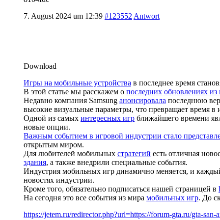
7. August 2024 um 12:39
#123552
Antwort
Download
Игры на мобильные устройства
в последнее время стано
В этой статье мы расскажем о
последних обновлениях из
Недавно компания Samsung
анонсировала
последнюю верс
высокие визуальные параметры, что превращает время в 
Одной из самых
интересных игр
ближайшего времени явл
новые опции.
Важным событием в игровой индустрии стало представл
открытым миром.
Для любителей мобильных
стратегий
есть отличная ново
здания
, а также внедрили специальные события.
Индустрия мобильных игр динамично меняется, и каждый
новостях индустрии.
Кроме того, обязательно подписаться нашей страницей в
На сегодня это все события из мира
мобильных игр
. До с
https://jetem.ru/redirector.php?url=https://forum-gta.ru/gta-san