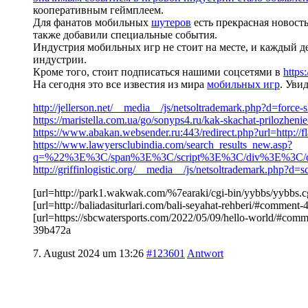
кооперативным геймплеем.
Для фанатов мобильных
шутеров
есть прекрасная новость
также добавили специальные события.
Индустрия мобильных игр не стоит на месте, и каждый д
индустрии.
Кроме того, стоит подписаться нашими соцсетями в
https
На сегодня это все известия из мира
мобильных игр
. Уви
http://jellerson.net/__media__/js/netsoltrademark.php?d=forc
https://maristella.com.ua/go/sonyps4.ru/kak-skachat-prilozheni
https://www.abakan.websender.ru:443/redirect.php?url=http://f
https://www.lawyersclubindia.com/search_results_new.asp?
q=%22%3E%3C/span%3E%3C/script%3E%3C/div%3E%3C/div%3E
http://griffinlogistic.org/__media__/js/netsoltrademark.php
[url=http://park1.wakwak.com/%7earaki/cgi-bin/yybbs/yybbs
[url=http://baliadasiturlari.com/bali-seyahat-rehberi/#com
[url=https://sbcwatersports.com/2022/05/09/hello-world/#
39b472a
7. August 2024 um 13:26
#123601
Antwort