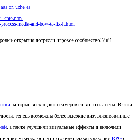
-nas-on-uzhe-es
nu-chto.html
-process-media-and-how-to-fix-it.html
ровые открытия потрясли игровое сообщество![/url]
ботки
, которые восхищают геймеров со всего планеты. В этой
тности, теперь возможны более высокие визуализированные
ней
, а также улучшили визуальные эффекты и включили
источники утверждают, что это будет захватывающий
RPG
с