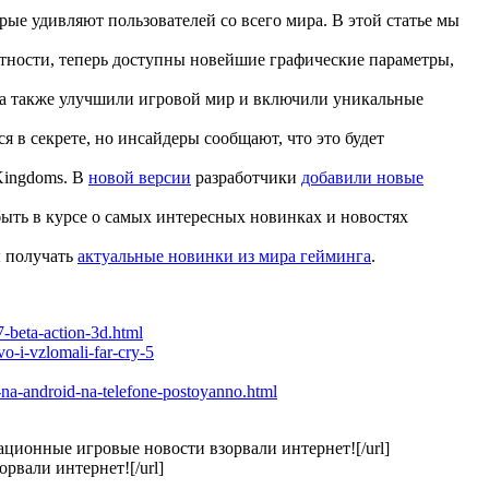
орые удивляют пользователей со всего мира. В этой статье мы
стности, теперь доступны новейшие графические параметры,
 а также улучшили игровой мир и включили уникальные
я в секрете, но инсайдеры сообщают, что это будет
 Kingdoms. В
новой версии
разработчики
добавили новые
ыть в курсе о самых интересных новинках и новостях
ы получать
актуальные новинки из мира гейминга
.
-beta-action-3d.html
-i-vzlomali-far-cry-5
na-android-na-telefone-postoyanno.html
ационные игровые новости взорвали интернет![/url]
зорвали интернет![/url]