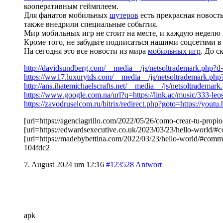
кооперативным геймплеем.
Для фанатов мобильных
шутеров
есть прекрасная новость
также внедрили специальные события.
Мир мобильных игр не стоит на месте, и каждую неделю 
Кроме того, не забудьте подписаться нашими соцсетями 
На сегодня это все новости из мира
мобильных игр
. До с
http://davidsundberg.com/__media__/js/netsoltrademark.php?
https://ww17.luxurytds.com/__media__/js/netsoltrademark.php?
http://ans.ihatemichaelscrafts.net/__media__/js/netsoltradem
https://www.google.com.na/url?q=https://link.ac/music/333-leo
https://zavodruselcom.ru/bitrix/redirect.php?goto=https://you
[url=https://agenciagrillo.com/2022/05/26/como-crear-tu-pro
[url=https://edwardsexecutive.co.uk/2023/03/23/hello-worl
[url=https://madebybettina.com/2022/03/23/hello-world/#
104fdc2
7. August 2024 um 12:16
#123528
Antwort
apk