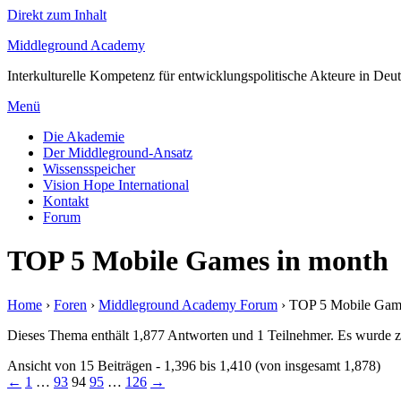
Direkt zum Inhalt
Middleground Academy
Interkulturelle Kompetenz für entwicklungspolitische Akteure in Deu
Menü
Die Akademie
Der Middleground-Ansatz
Wissensspeicher
Vision Hope International
Kontakt
Forum
TOP 5 Mobile Games in month
Home
›
Foren
›
Middleground Academy Forum
›
TOP 5 Mobile Gam
Dieses Thema enthält 1,877 Antworten und 1 Teilnehmer. Es wurde zu
Ansicht von 15 Beiträgen - 1,396 bis 1,410 (von insgesamt 1,878)
←
1
…
93
94
95
…
126
→