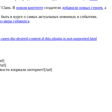
 Clans. В
новом контенте
создатели
добавили новых героев
, а
быть в курсе о самых актуальных новинках и событиях.
из мира гейминга
.
en-the-desired-content-if-this-plugin-is-not-supported.html
rl]
url]
ости взорвали интернет![/url]