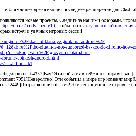
 – в ближайшее время выйдет последнее расширение для Clash of
появляются новые проекты. Следите за нашими обзорами, чтобы 
в
https://t.me/s/mods_menu/10
, чтобы знать
актуальные обновления 
корых встреч и удачных игровых сессий!
d=knitgid.ru%2Fskachat-klassnye-gonki-na-android%2F
d=128gb.ru%2Fthe-plugin-is-not-supported-by-google-chrome-how-to-op
ark.php?d=bokudjava.ru%2Figrovyim-slotam.html
s-fortune-apkkesh-android.html
tu.be/i-uxHfmrTuM
pio-blog/#comment-4337]Вау! Эти события в гейминге поразят вас![/u
d/#comment-7051]Невероятно! Эти события в мире игр изменят мир![/
comment-22449]Потрясающие события! Эти сенсационные игровые нов