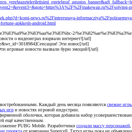
igros_yerelgazeteleriletisimi_egetelgraf_agustos_banner&adj_fal
o_call&event2=&event3=&goto=https%3A%2F%2Fmakewap.ru%2Fsolving-pr
emark.php?d=komi-news.ru%2Finteresnaya-informacziya%2Fpolzuemsya
s-fortune-apkkesh-android.html
83%a3%e3%83%a9%e3%83%aa%e3%83%bc-2/%e3%82%ae%e3%83%a3
сти о видеоиграх взорвали интернет![/url]
tice&wr_id=3018984]Сенсация! Эти новос[/url]
ь! Эти игровые новости вызвали бурю эмоций![/url]
е востребованными. Каждый день месяца появляются
свежие игр
ых игр
и новостях игровой индустрии.
ирменной оболочки, которая добавила набор усовершенствовани
ей ещё качественным.
должение PUBG Mobile. Разработчики
создали массу персонажей
ие проекта
от компании Supercell. Титул игры пока не объявлен