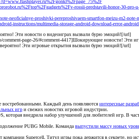
k.php?d=www.flashplayer.ru%2Fgonki%2Fpage_75%2F
.prorobot.ru%2Ftop%2Fgadgets%2Fv-rossii-predstavili-honor-30-pro-u
2-note-neoficialnye-proshivki-pereproshivaem-smartfon-meizu-m2-note-
android-instructions/multimedia-storage-android-download-error-android
евероятно! Эти новости о видеоиграх вызвали бурю эмоций![/url]
-pro/comment-page-26/#comment-4417]Шокирующие новости! Эти иг
]Невероятно! Эти игровые открытия вызвали бурю эмоций![/url]
лее востребованными. Каждый день появляются
интересные разра
ильных игр
и свежих новостях игровой индустрии.
S, которая внедрила набор улучшений для любителей игр. В час
продолжение PUBG Mobile. Команда
выпустили массу новых уров
т компании Supercell. Титул игры пока держится в секрете, но 