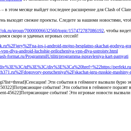
 – в этом месяце выйдет последнее расширение для Clash of Clan
ень выходят свежие проекты. Следите за нашими новостями, чт
://ok.ru/group/70000006632560/topic/157472787086192
, чтобы виде
димся скоро и удачных игровых сессий!
e-sk.ru%2Figry%2Fna-ios-i-android-mojno-besplatno-skachat-godnyu-go
e-vpn-dlya-android-luchshie-prilozheniya-vpn-dlya-ustroistv.html
lash-format.ru/ProgrammiIUtiliti/programma-ispravleniya-kart-pamyati
%3C/td%3E%3C/div%3E%3Ca%20href=%22https://perfekt.ru/techn
?d=sch371.ru%2Fdogovory-porucheniya%2Fskachat-igru-russkie-mashiny-
.cgi?list=thread]Сенсация! Эти события в гейминге вызвали бурю эм
ment-450322]Потрясающие события! Эти события в гейминге поразят ва
comment-45622]Потрясающие события! Эти игровые новости вызвали