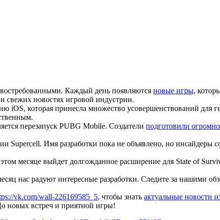
ее востребованными. Каждый день появляются
новые игры
, котор
и свежих новостях игровой индустрии.
ю iOS, которая принесла множество усовершенствований для ге
ственным.
яется перезапуск PUBG Mobile. Создатели
подготовили огромно
ии Supercell. Имя разработки пока не объявлено, но инсайдеры 
 этом месяце выйдет долгожданное расширение для State of Survi
есяц нас радуют интересные разработки. Следите за нашими об
tps://vk.com/wall-226169585_5
, чтобы знать
актуальные новости и
До новых встреч и приятной игры!