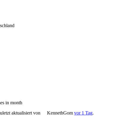
tschland
es in month
letzt aktualisiert von
KennethGom
vor 1 Tag
.