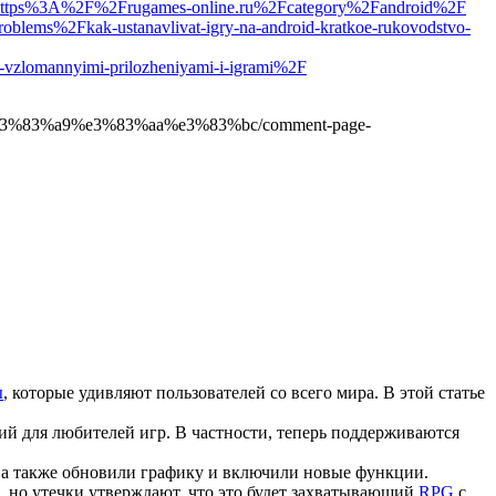
lback=https%3A%2F%2Frugames-online.ru%2Fcategory%2Fandroid%2F
oblems%2Fkak-ustanavlivat-igry-na-android-kratkoe-rukovodstvo-
-vzlomannyimi-prilozheniyami-i-igrami%2F
%e3%83%a9%e3%83%aa%e3%83%bc/comment-page-
ы
, которые удивляют пользователей со всего мира. В этой статье
й для любителей игр. В частности, теперь поддерживаются
, а также обновили графику и включили новые функции.
о, но утечки утверждают, что это будет захватывающий
RPG
с