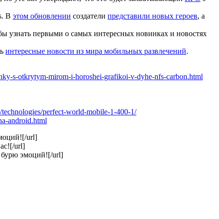
s. В
этом обновлении
создатели
представили новых героев
, а
обы узнать первыми о самых интересных новинках и новостях
ть
интересные новости из мира мобильных развлечений
.
nky-s-otkrytym-mirom-i-horoshei-grafikoi-v-dyhe-nfs-carbon.html
ologies/perfect-world-mobile-1-400-1/
na-android.html
оций![/url]
с![/url]
 бурю эмоций![/url]