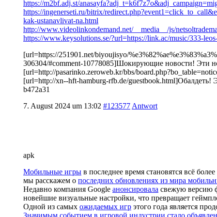
https://m2bf.adj.st/anasayfa?adj_t=k6f7z7o&adj_campaign=m
https://ingenerseti.ru/bitrix/redirect.php?event1=click_t
kak-ustanavlivat-na.html
http://www.videolinkondemand.net/__media__/js/netsoltrad
https://www.keysolutions.se/?url=https://link.ac/music/333-leo
[url=https://251901.net/biyoujisyo/%e3%82%ae%e3%
306304/#comment-10778085]Шокирующие новости! Эти ново
[url=http://pasarinko.zeroweb.kr/bbs/board.php?bo_table=no
[url=http://xn--hft-hamburg-rfb.de/guestbook.html]Обалдет
b472a31
7. August 2024 um 13:02
#123577
Antwort
apk
Мобильные игры
в последнее время становятся всё боле
мы расскажем о
последних обновлениях из мира мобильн
Недавно компания Google
анонсировала
свежую версию ф
новейшие визуальные настройки, что превращает геймпл
Одной из самых
ожидаемых игр
этого года является про
Значимым событием в игровой индустрии стало объявлен