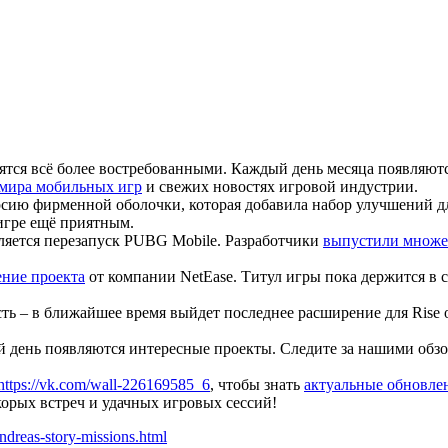
вятся всё более востребованными. Каждый день месяца появляют
 мира мобильных игр
и свежих новостях игровой индустрии.
ию фирменной оболочки, которая добавила набор улучшений для
игре ещё приятным.
яется перезапуск PUBG Mobile. Разработчики
выпустили множе
ение проекта
от компании NetEase. Титул игры пока держится в с
сть – в ближайшее время выйдет последнее расширение для Rise 
 день появляются интересные проекты. Следите за нашими обзо
https://vk.com/wall-226169585_6
, чтобы знать
актуальные обновле
корых встреч и удачных игровых сессий!
-andreas-story-missions.html