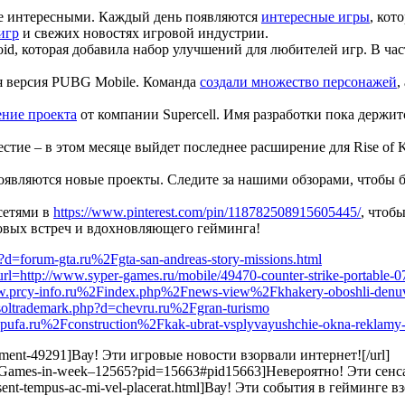
лее интересными. Каждый день появляются
интересные игры
, кот
игр
и свежих новостях игровой индустрии.
d, которая добавила набор улучшений для любителей игр. В ча
ая версия PUBG Mobile. Команда
создали множество персонажей
,
ение проекта
от компании Supercell. Имя разработки пока держитс
естие – в этом месяце выйдет последнее расширение для Rise of
оявляются новые проекты. Следите за нашими обзорами, чтобы б
сетями в
https://www.pinterest.com/pin/118782508915605445/
, чтоб
новых встреч и вдохновляющего гейминга!
?d=forum-gta.ru%2Fgta-san-andreas-story-missions.html
rl=http://www.syper-games.ru/mobile/49470-counter-strike-portable-07
ww.prcy-info.ru%2Findex.php%2Fnews-view%2Fkhakery-oboshli-denuvo
netsoltrademark.php?d=chevru.ru%2Fgran-turismo
hopufa.ru%2Fconstruction%2Fkak-ubrat-vsplyvayushchie-okna-reklamy-
#comment-49291]Вау! Эти игровые новости взорвали интернет![/url]
le-Games-in-week–12565?pid=15663#pid15663]Невероятно! Эти сенс
aesent-tempus-ac-mi-vel-placerat.html]Вау! Эти события в гейминге в