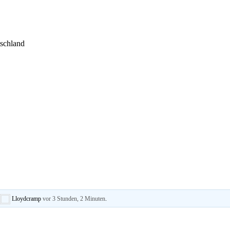
tschland
n
Lloydcramp
vor 3 Stunden, 2 Minuten
.