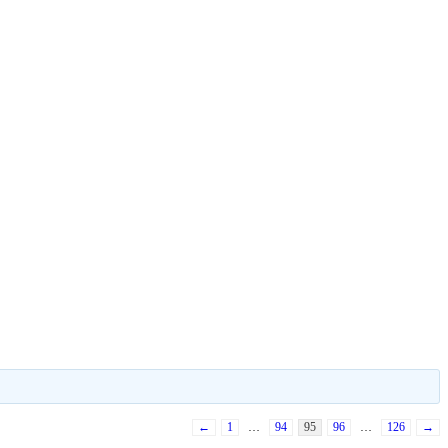
←
1
…
94
95
96
…
126
→