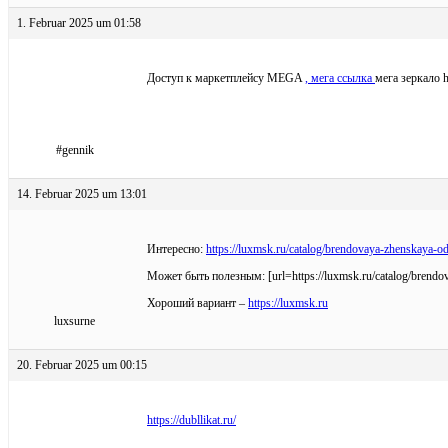
1. Februar 2025 um 01:58
Доступ к маркетплейсу MEGA
, мега ссылка
мега зеркало
#gennik
14. Februar 2025 um 13:01
Интересно:
https://luxmsk.ru/catalog/brendovaya-zhenskaya-o
Может быть полезным: [url=https://luxmsk.ru/catalog/bren
Хороший вариант –
https://luxmsk.ru
luxsurne
20. Februar 2025 um 00:15
https://dubllikat.ru/