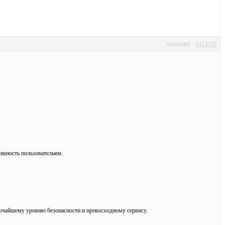
#413310
ANTWORT
имность пользовательям.
сочайшему уровню безопасности и превосходному сервису.