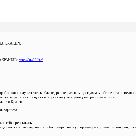
НА KRAKEN:
ки КРАКЕН):
https://kra29.life/
которой можно получить только благодаря специальным программам,обеспечивающие анон
ичных запрещенных веществ и оружия до услух убийц хакеров и наемников.
ляется Кракен.
в даркнета.
жно себе представить.
реди пользователей даркнет сети благодаря своему широкому ассортименту товаров, вы