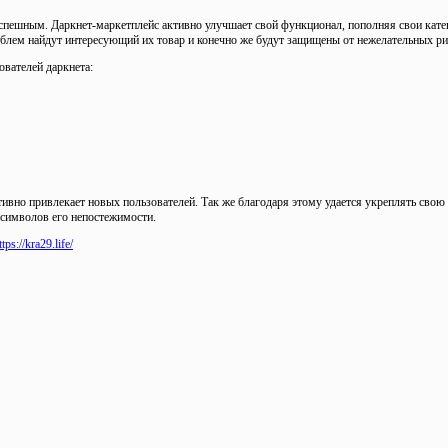
ешным. Даркнет-маркетплейс активно улучшает свой функционал, пополняя свои катего
блем найдут интересующий их товар и конечно же будут защищены от нежелательных ри
вателей даркнета:
тивно привлекает новых пользователей. Так же благодаря этому удается укреплять сво
 символов его непостежимости.
ttps://kra29.life/