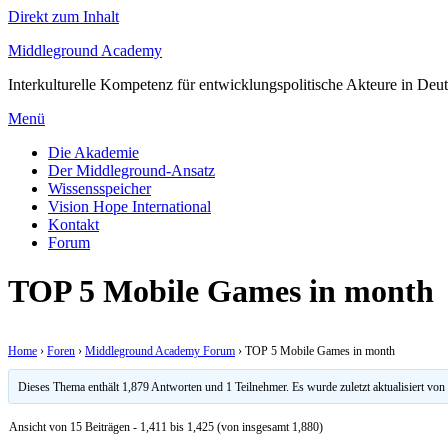
Direkt zum Inhalt
Middleground Academy
Interkulturelle Kompetenz für entwicklungspolitische Akteure in Deu
Menü
Die Akademie
Der Middleground-Ansatz
Wissensspeicher
Vision Hope International
Kontakt
Forum
TOP 5 Mobile Games in month
Home
›
Foren
›
Middleground Academy Forum
›
TOP 5 Mobile Games in month
Dieses Thema enthält 1,879 Antworten und 1 Teilnehmer. Es wurde zuletzt aktualisiert vo
Ansicht von 15 Beiträgen - 1,411 bis 1,425 (von insgesamt 1,880)