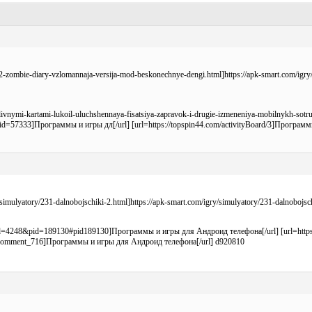
22-zombie-diary-vzlomannaja-versija-mod-beskonechnye-dengi.html]https://apk-smart.com/igr
-toplivnymi-kartami-lukoil-uluchshennaya-fisatsiya-zapravok-i-drugie-izmeneniya-mobilnyk
id=57333]Программы и игры дл[/url] [url=https://topspin44.com/activityBoard/3]Програм
imulyatory/231-dalnobojschiki-2.html]https://apk-smart.com/igry/simulyatory/231-dalnobojs
p?tid=4248&pid=189130#pid189130]Программы и игры для Андроид телефона[/url] [url=http
ews#comment_716]Программы и игры для Андроид телефона[/url] d920810