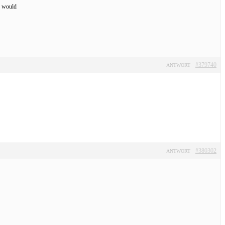
y would
#379740
ANTWORT
#380302
ANTWORT