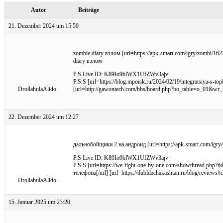
Autor
Beiträge
21. Dezember 2024 um 15:59
zombie diary взлом [url=https://apk-smart.com/igry/zombi/16
diary взлом
P.S Live ID: K89Io9blWX1UfZWv3ajv
P.S.S [url=https://blog.mpoisk.ru/2024/02/19/integratsiya-s
DrollahulaAlido
[url=http://gawontech.com/bbs/board.php?bo_table=o_01&wr_
22. Dezember 2024 um 12:27
дальнобойщики 2 на андроид [url=https://apk-smart.com/igry/s
P.S Live ID: K89Io9blWX1UfZWv3ajv
P.S.S [url=https://we-fight-one-by-one.com/showthread.ph
телефона[/url] [url=https://dubldachakashtan.ru/blog/revi
DrollahulaAlido
15. Januar 2025 um 23:20