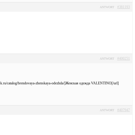
#381193
ANTWORT
#400251
ANTWORT
msk.ru/catalog/brendovaya-zhenskaya-odezhda/]Женская одежда VALENTINO[/url]
#407947
ANTWORT