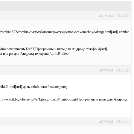
#320287
ANTWORT
y/zombi/1622-zombie-diary-vzlomannaja-versija-mod-beskonechnye-dengi.html[/url] zombie
h-sotrudniko/#comment-32163]Программы и игры для Андроид телефона[/url]
мы и игры для Андроид телефона[/url] c0_63e0
#321526
ANTWORT
chiki-2.html[/url] дальнобойщики 2 на андроид
s://www2t.biglobe.ne.jp/%7Ejis/cgi-bin10/minibbs.cgi]Программы и игры для Андроид
#358551
ANTWORT