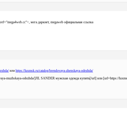
href=“mega4web.cc“>, мега даркнет, megaweb
официальная ссылка
dezhda/
или
https://luxmsk.ru/catalog/brendovaya-zhenskaya-odezhda/
dovaya-muzhskaya-odezhda/]JIL SANDER мужская одежда купить[/url] или [url=https://lux