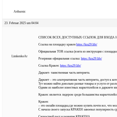
Arthurnic
23. Februar 2025 um 04:04
СПИСОК ВСЕХ ДОСТУПНЫХ ССЫЛОК ДЛЯ ВХОДА 
Ссылка на площадку кракен
https://kra29.life/
Официальная TOR ссылка (взята из инструкции с площад
LimkenkoAr
Резервная официальная ссылка:
https://kra29.life/
Ссылка Кракен:
https://kra29.life/
Даркнет- таинственная часть интернета.
Даркнет – это альтернативная часть интернета, доступ к 
Тут можно найти довольно разные товары и услуги от разл
Одним из наиболее известных маркетплейсов в даркнете яв
Кракен: является лидером среди большинства маркетплейсо
Кракен:
– это онлайн площадка,где можно купить почти все, что мо
С начала своего запуска КРАКЕН завоевал популярность с
Скоростной рост и развитие КРАКЕНА