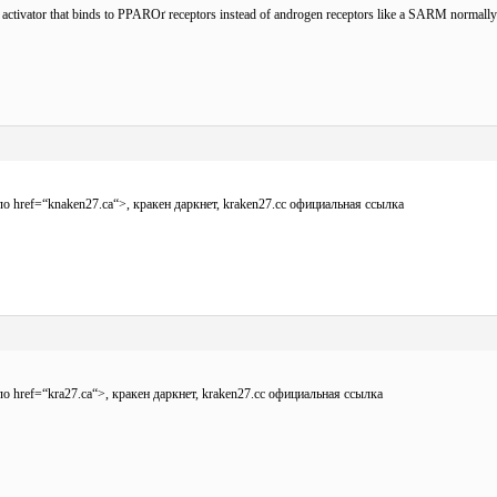
ive activator that binds to PPARОґ receptors instead of androgen receptors like a SARM normall
ало
href=“knaken27.ca“>, кракен даркнет, kraken27.cc
официальная ссылка
ало
href=“kra27.ca“>, кракен даркнет, kraken27.cc
официальная ссылка