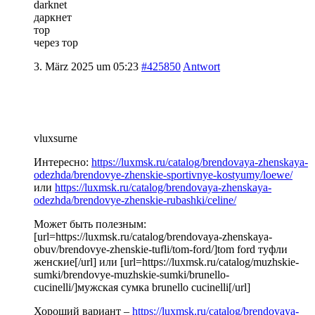
darknet
даркнет
тор
через тор
3. März 2025 um 05:23
#425850
Antwort
vluxsurne
Интересно:
https://luxmsk.ru/catalog/brendovaya-zhenskaya-
odezhda/brendovye-zhenskie-sportivnye-kostyumy/loewe/
или
https://luxmsk.ru/catalog/brendovaya-zhenskaya-
odezhda/brendovye-zhenskie-rubashki/celine/
Может быть полезным:
[url=https://luxmsk.ru/catalog/brendovaya-zhenskaya-
obuv/brendovye-zhenskie-tufli/tom-ford/]tom ford туфли
женские[/url] или [url=https://luxmsk.ru/catalog/muzhskie-
sumki/brendovye-muzhskie-sumki/brunello-
cucinelli/]мужская сумка brunello cucinelli[/url]
Хороший вариант –
https://luxmsk.ru/catalog/brendovaya-