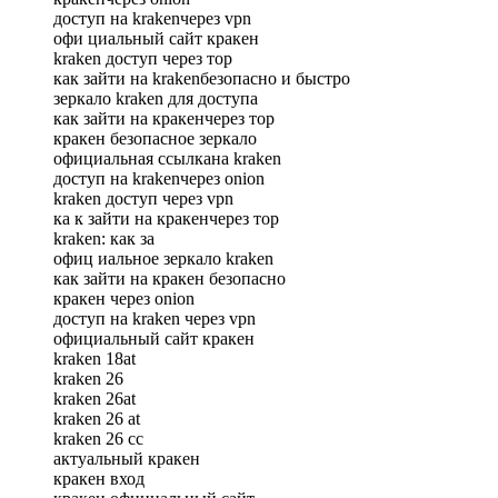
доступ на krakenчерез vpn
офи циальный сайт кракен
kraken доступ через тор
как зайти на krakenбезопасно и быстро
зеркало kraken для доступа
как зайти на кракенчерез тор
кракен безопасное зеркало
официальная ссылкана kraken
доступ на krakenчерез onion
kraken доступ через vpn
ка к зайти на кракенчерез тор
kraken: как за
офиц иальное зеркало kraken
как зайти на кракен безопасно
кракен через onion
доступ на kraken через vpn
официальный сайт кракен
kraken 18at
kraken 26
kraken 26at
kraken 26 at
kraken 26 сс
актуальный кракен
кракен вход