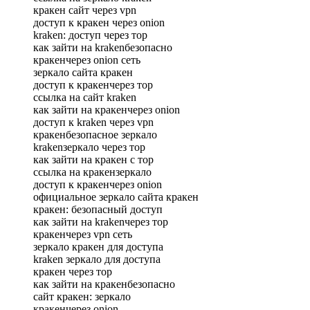
кракен сайт через vpn
доступ к кракен через onion
kraken: доступ через тор
как зайти на krakenбезопасно
кракенчерез onion сеть
зеркало сайта кракен
доступ к кракенчерез тор
ссылка на сайт kraken
как зайти на кракенчерез onion
доступ к kraken через vpn
кракенбезопасное зеркало
krakenзеркало через тор
как зайти на кракен с тор
ссылка на кракензеркало
доступ к кракенчерез onion
официальное зеркало сайта кракен
кракен: безопасный доступ
как зайти на krakenчерез тор
кракенчерез vpn сеть
зеркало кракен для доступа
kraken зеркало для доступа
кракен через тор
как зайти на кракенбезопасно
сайт кракен: зеркало
кракенчерез onion