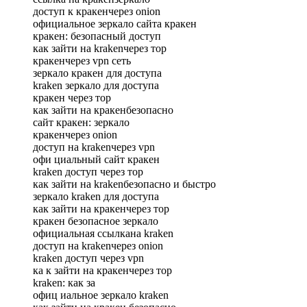
доступ к кракенчерез onion
официальное зеркало сайта кракен
кракен: безопасный доступ
как зайти на krakenчерез тор
кракенчерез vpn сеть
зеркало кракен для доступа
kraken зеркало для доступа
кракен через тор
как зайти на кракенбезопасно
сайт кракен: зеркало
кракенчерез onion
доступ на krakenчерез vpn
офи циальный сайт кракен
kraken доступ через тор
как зайти на krakenбезопасно и быстро
зеркало kraken для доступа
как зайти на кракенчерез тор
кракен безопасное зеркало
официальная ссылкана kraken
доступ на krakenчерез onion
kraken доступ через vpn
ка к зайти на кракенчерез тор
kraken: как за
офиц иальное зеркало kraken