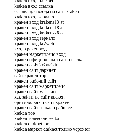
kraken вход на сайт
kraken вход ссылка
ссылка для входа на сайт kraken
kraken вход зеркало
кракен вход krakens13 at
кракен вход krakens18 at
кракен вход krakens26 сс
кракен вход зеркало
кракен вход kr2web in
вход кракен код
кракен маркетплейс вход
кракен официальный сайт ссылка
кракен сайт kr2web in
кракен сайт даркнет
сайт кракен тор
кракен рабочий сайт
кракен сайт маркетплейс
кракен сайт магазин
как зайти на сайт кракен
оригинальный сайт кракен
кракен сайт зеркало рабочее
kraken тор
kraken только через tor
kraken darknet tor
kraken маркет darknet только через tor