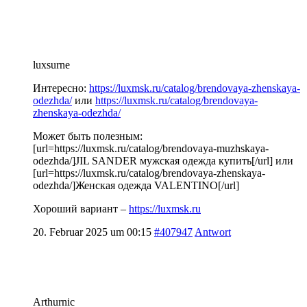
luxsurne
Интересно:
https://luxmsk.ru/catalog/brendovaya-zhenskaya-
odezhda/
или
https://luxmsk.ru/catalog/brendovaya-
zhenskaya-odezhda/
Может быть полезным:
[url=https://luxmsk.ru/catalog/brendovaya-muzhskaya-
odezhda/]JIL SANDER мужская одежда купить[/url] или
[url=https://luxmsk.ru/catalog/brendovaya-zhenskaya-
odezhda/]Женская одежда VALENTINO[/url]
Хороший вариант –
https://luxmsk.ru
20. Februar 2025 um 00:15
#407947
Antwort
Arthurnic