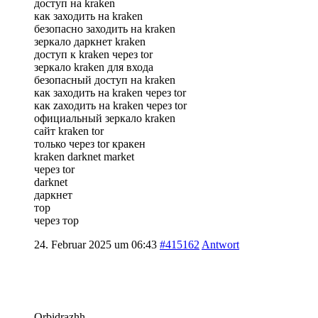
доступ на kraken
как заходить на kraken
безопасно заходить на kraken
зеркало даркнет kraken
доступ к kraken через tor
зеркало kraken для входа
безопасный доступ на kraken
как зaходить на kraken через tor
как zaходить на kraken через tor
официальный зеркало kraken
сайт kraken tor
только через tor кракен
kraken darknet market
через tor
darknet
даркнет
тор
через тор
24. Februar 2025 um 06:43
#415162
Antwort
Orbidrazhh