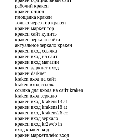
кракен официальный сайт
рабочий кракен
кракен онион
площадка кракен
только через тор кракен
кракен маркет тор
кракен сайт купить
кракен зеркало сайта
актуальное зеркало кракен
кракен вход ссылка
кракен вход на сайт
кракен вход магазин
кракен даркнет вход
кракен darknet
kraken вход на сайт
kraken вход ссылка
ссылка для входа на сайт kraken
kraken вход зеркало
кракен вход krakens13 at
кракен вход krakens18 at
кракен вход krakens26 сс
кракен вход зеркало
кракен вход kr2web in
вход кракен код
кракен маркетплейс вход