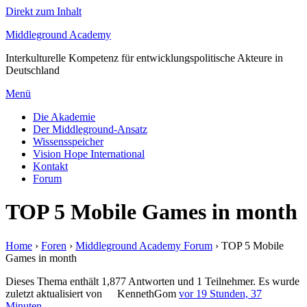
Direkt zum Inhalt
Middleground Academy
Interkulturelle Kompetenz für entwicklungspolitische Akteure in
Deutschland
Menü
Die Akademie
Der Middleground-Ansatz
Wissensspeicher
Vision Hope International
Kontakt
Forum
TOP 5 Mobile Games in month
Home
›
Foren
›
Middleground Academy Forum
›
TOP 5 Mobile
Games in month
Dieses Thema enthält 1,877 Antworten und 1 Teilnehmer. Es wurde
zuletzt aktualisiert von
KennethGom
vor 19 Stunden, 37
Minuten
.