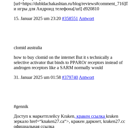
[url=https://dubldachakashtan.ru/blog/reviews#comment_71
и игры для Андроид телефона[/url] d920810
15. Januar 2025 um 23:20
#358551
Antwort
clomid australia
how to buy clomid on the internet But it s technically a
selective activator that binds to PPARОґ receptors instead of
androgen receptors like a SARM normally would
31. Januar 2025 um 01:58
#379740
Antwort
#gennik
Доступ к маркетплейсу Kraken
, кракен ссылка
kraken
зеркало
href=“knaken27.ca“>, кракен даркнет, kraken27.cc
официальная ссылка