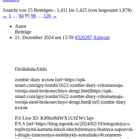
Ansicht von 15 Beiträgen - 1,411 bis 1,425 (von insgesamt 1,878)
←
1
…
94
95
96
…
126
→
Autor
Beiträge
21. Dezember 2024 um 15:59
#320287
Antwort
DrollahulaAlido
zombie diary взлом [url=https://apk-
smart.com/igry/zombi/1622-zombie-diary-vzlomannaja-
versija-mod-beskonechnye-dengi.html]https://apk-
smart.com/igry/zombi/1622-zombie-diary-vzlomannaja-
versija-mod-beskonechnye-dengi.html[/url] zombie diary
взлом
P.S Live ID: K89Io9blWX1UfZWv3ajv
P.S.S [url=https://blog.mpoisk.ru/2024/02/19/integratsiya-s-
toplivnymi-kartami-lukoil-uluchshennaya-fisatsiya-zapravok-
i-drugie-izmeneniya-mobilnykh-sotrudniko/#comment-