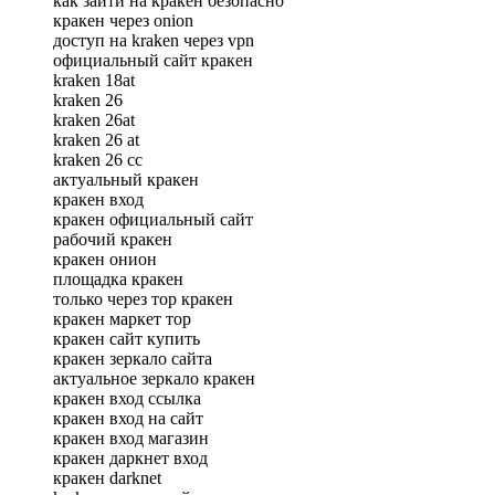
как зайти на кракен безопасно
кракен через onion
доступ на kraken через vpn
официальный сайт кракен
kraken 18at
kraken 26
kraken 26at
kraken 26 at
kraken 26 сс
актуальный кракен
кракен вход
кракен официальный сайт
рабочий кракен
кракен онион
площадка кракен
только через тор кракен
кракен маркет тор
кракен сайт купить
кракен зеркало сайта
актуальное зеркало кракен
кракен вход ссылка
кракен вход на сайт
кракен вход магазин
кракен даркнет вход
кракен darknet