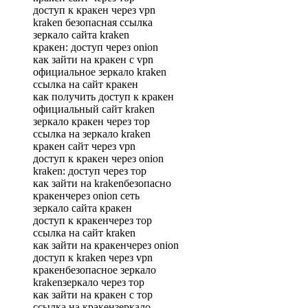
доступ к кракен через vpn
kraken безопасная ссылка
зеркало сайта kraken
кракен: доступ через onion
как зайти на кракен с vpn
официальное зеркало kraken
ссылка на сайт кракен
как получить доступ к кракен
официальный сайт kraken
зеркало кракен через тор
ссылка на зеркало kraken
кракен сайт через vpn
доступ к кракен через onion
kraken: доступ через тор
как зайти на krakenбезопасно
кракенчерез onion сеть
зеркало сайта кракен
доступ к кракенчерез тор
ссылка на сайт kraken
как зайти на кракенчерез onion
доступ к kraken через vpn
кракенбезопасное зеркало
krakenзеркало через тор
как зайти на кракен с тор
ссылка на кракензеркало