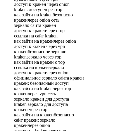
доступ к кракен через onion
kraken: доступ через тор
как зайти на krakenбезопасно
кракенчерез onion сеть
зеркало сайта кракен
доступ к кракенчерез тор
ссылка на сайт kraken
как зайти на кракенчерез onion
доступ к kraken через vpn
кракенбезопасное зеркало
krakenзеркало через тор
как зайти на кракен с тор
ссылка на кракензеркало
доступ к кракенчерез onion
официальное зеркало сайта кракен
кракен: безопасный доступ
как зайти на krakenчерез тор
кракенчерез vpn сеть
зеркало кракен для доступа
kraken зеркало для доступа
кракен через тор
как зайти на кракенбезопасно
сайт кракен: зеркало
кракенчерез onion
доступ на krakenчерез vpn