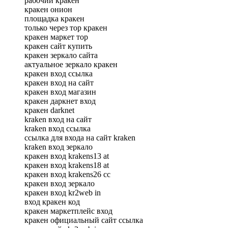
рабочий кракен
кракен онион
площадка кракен
только через тор кракен
кракен маркет тор
кракен сайт купить
кракен зеркало сайта
актуальное зеркало кракен
кракен вход ссылка
кракен вход на сайт
кракен вход магазин
кракен даркнет вход
кракен darknet
kraken вход на сайт
kraken вход ссылка
ссылка для входа на сайт kraken
kraken вход зеркало
кракен вход krakens13 at
кракен вход krakens18 at
кракен вход krakens26 сс
кракен вход зеркало
кракен вход kr2web in
вход кракен код
кракен маркетплейс вход
кракен официальный сайт ссылка