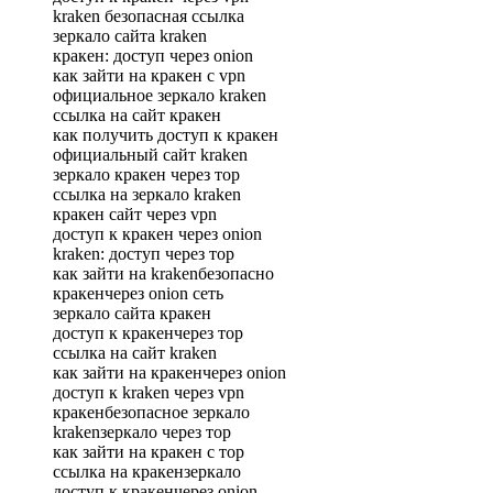
kraken безопасная ссылка
зеркало сайта kraken
кракен: доступ через onion
как зайти на кракен с vpn
официальное зеркало kraken
ссылка на сайт кракен
как получить доступ к кракен
официальный сайт kraken
зеркало кракен через тор
ссылка на зеркало kraken
кракен сайт через vpn
доступ к кракен через onion
kraken: доступ через тор
как зайти на krakenбезопасно
кракенчерез onion сеть
зеркало сайта кракен
доступ к кракенчерез тор
ссылка на сайт kraken
как зайти на кракенчерез onion
доступ к kraken через vpn
кракенбезопасное зеркало
krakenзеркало через тор
как зайти на кракен с тор
ссылка на кракензеркало
доступ к кракенчерез onion