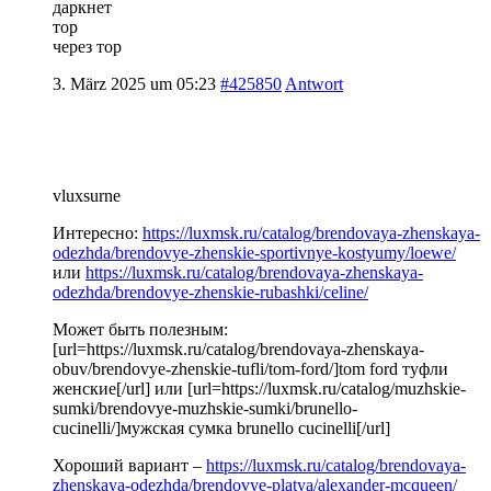
даркнет
тор
через тор
3. März 2025 um 05:23
#425850
Antwort
vluxsurne
Интересно:
https://luxmsk.ru/catalog/brendovaya-zhenskaya-
odezhda/brendovye-zhenskie-sportivnye-kostyumy/loewe/
или
https://luxmsk.ru/catalog/brendovaya-zhenskaya-
odezhda/brendovye-zhenskie-rubashki/celine/
Может быть полезным:
[url=https://luxmsk.ru/catalog/brendovaya-zhenskaya-
obuv/brendovye-zhenskie-tufli/tom-ford/]tom ford туфли
женские[/url] или [url=https://luxmsk.ru/catalog/muzhskie-
sumki/brendovye-muzhskie-sumki/brunello-
cucinelli/]мужская сумка brunello cucinelli[/url]
Хороший вариант –
https://luxmsk.ru/catalog/brendovaya-
zhenskaya-odezhda/brendovye-platya/alexander-mcqueen/