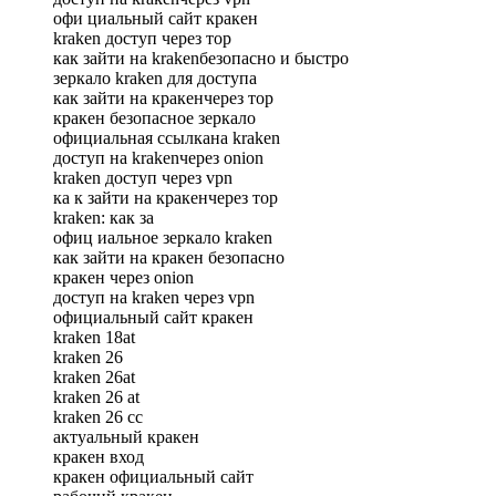
офи циальный сайт кракен
kraken доступ через тор
как зайти на krakenбезопасно и быстро
зеркало kraken для доступа
как зайти на кракенчерез тор
кракен безопасное зеркало
официальная ссылкана kraken
доступ на krakenчерез onion
kraken доступ через vpn
ка к зайти на кракенчерез тор
kraken: как за
офиц иальное зеркало kraken
как зайти на кракен безопасно
кракен через onion
доступ на kraken через vpn
официальный сайт кракен
kraken 18at
kraken 26
kraken 26at
kraken 26 at
kraken 26 сс
актуальный кракен
кракен вход
кракен официальный сайт