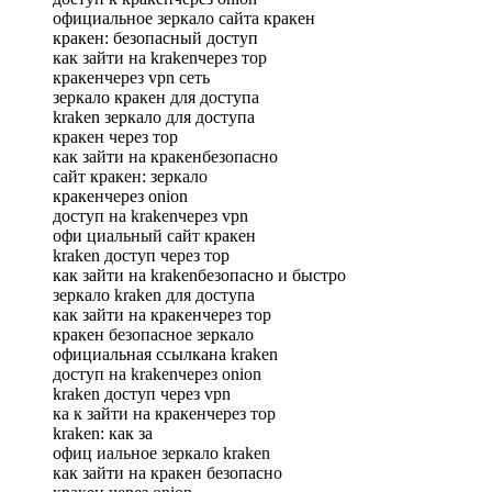
официальное зеркало сайта кракен
кракен: безопасный доступ
как зайти на krakenчерез тор
кракенчерез vpn сеть
зеркало кракен для доступа
kraken зеркало для доступа
кракен через тор
как зайти на кракенбезопасно
сайт кракен: зеркало
кракенчерез onion
доступ на krakenчерез vpn
офи циальный сайт кракен
kraken доступ через тор
как зайти на krakenбезопасно и быстро
зеркало kraken для доступа
как зайти на кракенчерез тор
кракен безопасное зеркало
официальная ссылкана kraken
доступ на krakenчерез onion
kraken доступ через vpn
ка к зайти на кракенчерез тор
kraken: как за
офиц иальное зеркало kraken
как зайти на кракен безопасно