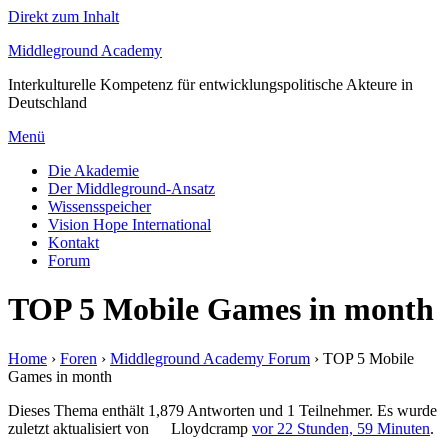
Direkt zum Inhalt
Middleground Academy
Interkulturelle Kompetenz für entwicklungspolitische Akteure in
Deutschland
Menü
Die Akademie
Der Middleground-Ansatz
Wissensspeicher
Vision Hope International
Kontakt
Forum
TOP 5 Mobile Games in month
Home
›
Foren
›
Middleground Academy Forum
›
TOP 5 Mobile
Games in month
Dieses Thema enthält 1,879 Antworten und 1 Teilnehmer. Es wurde
zuletzt aktualisiert von
Lloydcramp
vor 22 Stunden, 59 Minuten
.