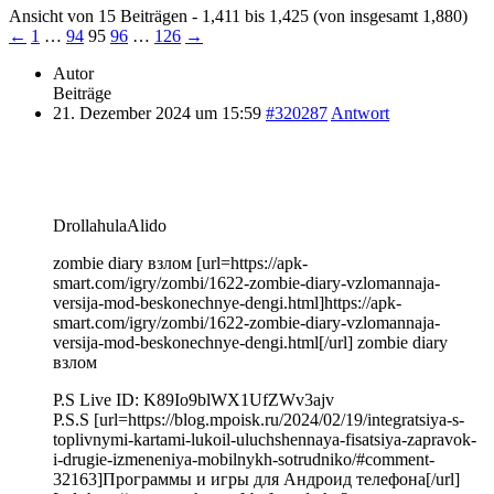
Ansicht von 15 Beiträgen - 1,411 bis 1,425 (von insgesamt 1,880)
←
1
…
94
95
96
…
126
→
Autor
Beiträge
21. Dezember 2024 um 15:59
#320287
Antwort
DrollahulaAlido
zombie diary взлом [url=https://apk-
smart.com/igry/zombi/1622-zombie-diary-vzlomannaja-
versija-mod-beskonechnye-dengi.html]https://apk-
smart.com/igry/zombi/1622-zombie-diary-vzlomannaja-
versija-mod-beskonechnye-dengi.html[/url] zombie diary
взлом
P.S Live ID: K89Io9blWX1UfZWv3ajv
P.S.S [url=https://blog.mpoisk.ru/2024/02/19/integratsiya-s-
toplivnymi-kartami-lukoil-uluchshennaya-fisatsiya-zapravok-
i-drugie-izmeneniya-mobilnykh-sotrudniko/#comment-
32163]Программы и игры для Андроид телефона[/url]