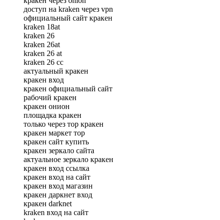
кракен через onion
доступ на kraken через vpn
официальный сайт кракен
kraken 18at
kraken 26
kraken 26at
kraken 26 at
kraken 26 сс
актуальный кракен
кракен вход
кракен официальный сайт
рабочий кракен
кракен онион
площадка кракен
только через тор кракен
кракен маркет тор
кракен сайт купить
кракен зеркало сайта
актуальное зеркало кракен
кракен вход ссылка
кракен вход на сайт
кракен вход магазин
кракен даркнет вход
кракен darknet
kraken вход на сайт