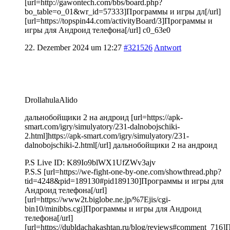
[url=http://gawontech.com/bbs/board.php?
bo_table=o_01&wr_id=57333]Программы и игры дл[/url]
[url=https://topspin44.com/activityBoard/3]Программы и
игры для Андроид телефона[/url] c0_63e0
22. Dezember 2024 um 12:27
#321526
Antwort
DrollahulaAlido
дальнобойщики 2 на андроид [url=https://apk-
smart.com/igry/simulyatory/231-dalnobojschiki-
2.html]https://apk-smart.com/igry/simulyatory/231-
dalnobojschiki-2.html[/url] дальнобойщики 2 на андроид
P.S Live ID: K89Io9blWX1UfZWv3ajv
P.S.S [url=https://we-fight-one-by-one.com/showthread.php?
tid=4248&pid=189130#pid189130]Программы и игры для
Андроид телефона[/url]
[url=https://www2t.biglobe.ne.jp/%7Ejis/cgi-
bin10/minibbs.cgi]Программы и игры для Андроид
телефона[/url]
[url=https://dubldachakashtan.ru/blog/reviews#comment_71