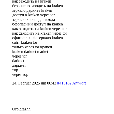
как заходить на kraken
безопасно заходить на kraken
зеркало даркнет kraken
доступ к kraken через tor
зеркало kraken для входа
безопасный доступ на kraken
как зaходить на kraken через tor
как zaходить на kraken через tor
официальный зеркало kraken
сайт kraken tor
только через tor кракен
kraken darknet market
через tor
darknet
даркнет
тор
через тор
24. Februar 2025 um 06:43
#415162
Antwort
Orbidrazhh