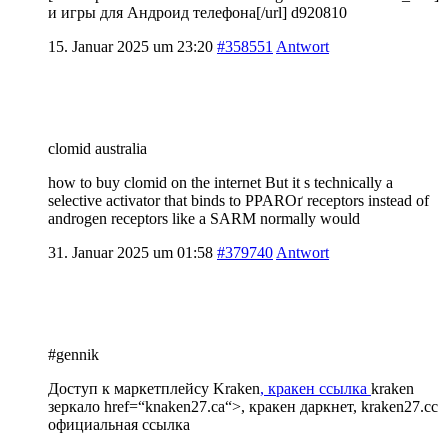
и игры для Андроид телефона[/url] d920810
15. Januar 2025 um 23:20
#358551
Antwort
clomid australia
how to buy clomid on the internet But it s technically a
selective activator that binds to PPARОґ receptors instead of
androgen receptors like a SARM normally would
31. Januar 2025 um 01:58
#379740
Antwort
#gennik
Доступ к маркетплейсу Kraken
, кракен ссылка
kraken
зеркало
href=“knaken27.ca“>, кракен даркнет, kraken27.cc
официальная ссылка