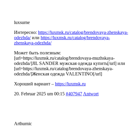
luxsurne
Интересно:
https://luxmsk.ru/catalog/brendovaya-zhenskaya-
odezhda/
или
https://luxmsk.ru/catalog/brendovaya-
zhenskaya-odezhda/
Может быть полезным:
[url=https://luxmsk.ru/catalog/brendovaya-muzhskaya-
odezhda/]JIL SANDER мужская одежда купить[/url] или
[url=https://luxmsk.ru/catalog/brendovaya-zhenskaya-
odezhda/]Женская одежда VALENTINO[/url]
Хороший вариант –
https://luxmsk.ru
20. Februar 2025 um 00:15
#407947
Antwort
Arthurnic