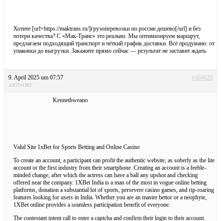
Хотите [url=https://maktrans.ru/]грузоперевозки по россии дешево[/url] и без
потери качества? С «Мак-Транс» это реально. Мы оптимизируем маршрут,
предлагаем подходящий транспорт и чёткий график доставки. Всё продумано: от
упаковки до выгрузки. Закажите прямо сейчас — результат не заставит ждать.
9. April 2025 um 07:57
#484828
ANTWORT
Kennethweano
Valid Site 1xBet for Sports Betting and Online Casino
To create an account, a participant can profit the authentic website, as soberly as the lite
account or the first industry from their smartphone. Creating an account is a feeble-
minded change, after which the actress can have a ball any upshot and checking
offered near the company. 1XBet India is a man of the most in vogue online betting
platforms, donation a substantial lot of sports, persevere casino games, and rip-roaring
features looking for users in India. Whether you are an master bettor or a neophyte,
1XBet online provides a seamless participation benefit of everyone.
The contestant intent call to enter a captcha and confirm their login to their account.