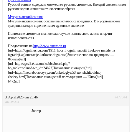
Русский сонник содержит множество русских символов. Каждый символ имеет
русские корни и включают известные образы.
Мусульманский сонник
Мусульманский сонник основан на исламских преданиях. В мусульманской
традиции каждое видение имеет духовное значение.
Понимание символов сна поможет лучше понять свою жизнь и научит
использовать сны.
Продолжение на
http://www.amanson.ru
[url=https://ogulinusrcu.com/1911-hoce-li-ogulin-snositi-troskove-nastale-na-
izgradnji-aglomeracije-karlovac-duga-resa]Значение снов по традициям —
Фрейда[/url]
[url=http://agcv2.ebizcom.kr/bbs/board.php?
bo_table=online&wr_id=24823]Толкование сновиден[/url]
[url=https://medrabotaotzyvy.com/onkologiya/53-rak-shchitovidnoj-
zhelezy.html]Толкование сновидений по традициям — Юнга[/url]
b472a31
3. April 2025 um 23:46
#477044
ANTWORT
Jonrep