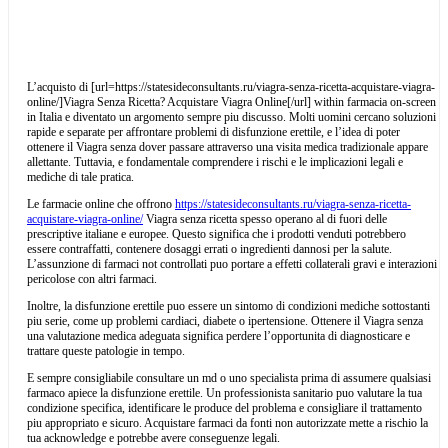
L’acquisto di [url=https://statesideconsultants.ru/viagra-senza-ricetta-acquistare-viagra-
online/]Viagra Senza Ricetta? Acquistare Viagra Online[/url] within farmacia on-screen
in Italia e diventato un argomento sempre piu discusso. Molti uomini cercano soluzioni
rapide e separate per affrontare problemi di disfunzione erettile, e l’idea di poter
ottenere il Viagra senza dover passare attraverso una visita medica tradizionale appare
allettante. Tuttavia, e fondamentale comprendere i rischi e le implicazioni legali e
mediche di tale pratica.
Le farmacie online che offrono
https://statesideconsultants.ru/viagra-senza-ricetta-
acquistare-viagra-online/
Viagra senza ricetta spesso operano al di fuori delle
prescriptive italiane e europee. Questo significa che i prodotti venduti potrebbero
essere contraffatti, contenere dosaggi errati o ingredienti dannosi per la salute.
L’assunzione di farmaci not controllati puo portare a effetti collaterali gravi e interazioni
pericolose con altri farmaci.
Inoltre, la disfunzione erettile puo essere un sintomo di condizioni mediche sottostanti
piu serie, come up problemi cardiaci, diabete o ipertensione. Ottenere il Viagra senza
una valutazione medica adeguata significa perdere l’opportunita di diagnosticare e
trattare queste patologie in tempo.
E sempre consigliabile consultare un md o uno specialista prima di assumere qualsiasi
farmaco apiece la disfunzione erettile. Un professionista sanitario puo valutare la tua
condizione specifica, identificare le produce del problema e consigliare il trattamento
piu appropriato e sicuro. Acquistare farmaci da fonti non autorizzate mette a rischio la
tua acknowledge e potrebbe avere conseguenze legali.