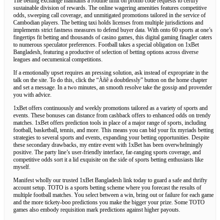
The betting exchange maintains a routine limit on promo code requests to certify
sustainable division of rewards. The online wagering amenities features competitive
odds, sweeping call coverage, and unmitigated promotions tailored in the service of
Cambodian players. The betting taxi holds licenses from multiple jurisdictions and
implements strict fastness measures to defend buyer data. With onto 60 sports at one’s
fingertips fit betting and thousands of casino games, this digital gaming finagler caters
to numerous speculator preferences. Football takes a special obligation on 1xBet
Bangladesh, featuring a productive of selection of betting options across diverse
leagues and oecumenical competitions.
If a emotionally upset requires an pressing solution, ask instead of expropriate in the
talk on the site. To do this, click the “Àñê a doubtlessly” button on the home chapter
and set a message. In a two minutes, an smooth resolve take the gossip and provender
you with advice.
1xBet offers continuously and weekly promotions tailored as a variety of sports and
events. These bonuses can distance from cashback offers to enhanced odds on trendy
matches. 1xBet offers prediction tools in place of a major range of sports, including
football, basketball, tennis, and more. This means you can bid your fix myriads betting
strategies to several sports and events, expanding your betting opportunities. Despite
these secondary drawbacks, my entire event with 1xBet has been overwhelmingly
positive. The party line’s user-friendly interface, far-ranging sports coverage, and
competitive odds sort it a lid exquisite on the side of sports betting enthusiasts like
myself.
Manifest wholly our trusted 1xBet Bangladesh link today to guard a safe and thrifty
account setup. TOTO is a sports betting scheme where you forecast the results of
multiple football matches. You select between a win, bring out or failure for each game
and the more tickety-boo predictions you make the bigger your prize. Some TOTO
games also embody requisition mark predictions against higher payouts.