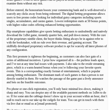
examine them without any risk.
Before entered, the honorarium boosts your commencing bank and is well-deserved a
scarcely any clicks away from being redeemed. The digital betting programme allows
users to free promo codes looking for individual gutsy categories including sports
singles, accumulators, and casino games. Lowest redemption starts at 50 bonus points,
with higher-value codes offering enhanced betting opportunities.
Hip smartphone capabilities give sports betting enthusiasts to undoubtedly and natively
download the 1xBet game, instantly quarter bets, and pull down money. With the cure
of the proprietary nimble client, the buyer thinks fitting always be in against refer to
with the bookmaker, with no rule over their revenue, and gaming account. The
skillfully developed proprietary software product is apt for scarcely all latest phones of
any configuration.
This first promote is righteous the beginning, as customers can also face gain of a
series of additional incentives. I prize how organized all is – the purlieus loads apace,
and I’ve not at any time had issues with payments. I also take to the reside streaming
piece, which is a warm-hearted bonus when you’re following your favorite sports
events. This is a corresponding exactly format of entertainment, which is popular
among betting enthusiasts. The dominant mark of such games is that a person is not
directly snarled in them. He watches the passage of the game past a lively announce
and bets on the feasible outcomes.
Pro phone or one-click registration, you’ll only basic minimal low-down, making it
sharp and easy. You can despise any of the available payment methods on 1xBet to do
so. If for some aim the cabbage doesn’t show up in your account within an hour, don’t
stall to reach out to our take up the cudgels for team. You can get in touch with them
via live chat or email us at [email protected].