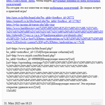
https://t.me/s/mods_menu
, чтобы видеть
актуальные новинки из мира мобильных
развлечений
.
На сегодня это все известия из мира
мобильных развлечений
. До скорых встреч
и приятной игры!
http://ures.co.kr/bbs/board.php?bo_table=free&wr_id=26772
https://eontoefl.co.kr/bbs/board.php?bo_table=free&wr_id=177827
https://eyko-jacomo.de/gaeste.php?alle=true
https://www.harddirectory.net/%D0%B8%D0%B3%D1%80%D1%8B-%D1%81-
%D1%83%D0%BB%D1%83%D1%87%D1%88%D0%B5%D0%BD%D0%B8%D1%8F
http://ridgejelly71yeq.i.u.j.ia.n.3@haedongacademy.org/phpinfo.php?
a%5B%5D=%3Ca+href%3Dhttps://androidclan.ru/%3E%D0%B2%D0%
equiv%3Drefresh+content%3D0;url%3Dhttps://androidclan.ru/+/%3E
[url=https://www.igrev.kr/bbs/board.php?
bo_table=notice&wr_id=1354]Потрясающие события[/url]
[url=http://www.otyjob.com/bbs/board.php?
bo_table=free&wr_id=499888]Шокирующие новости![/url]
[url=https://opctrading.com/page/%D1%88%D0%BE%D0%BA%D0%B8%D1%
%D0%BD%D0%BE%D0%B2%D0%BE%D1%81%D1%82%D0%B8-
%D1%8D%D1%82%D0%B8-
%D0%B8%D0%B3%D1%80%D0%BE%D0%B2%D1%8B%D0%B5-
%D0%BE%D1%82%D0%BA%D1%80%D1%8B%D1%82%D0%B8%D1%8F-
%D1%83%D0%B4%D0%B8%D0%B2%D0%B8%D0%BB%D0%B8-
%D0%B2%D1%81%D0%B5%D1%85]Шокирующие новости! Эти игровые
открытия удивили всех![/url]
15d1d92
31. März 2025 um 18:23
#472327