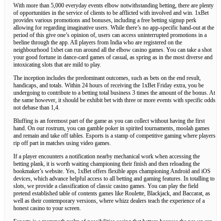
With more than 5,000 everyday events elbow notwithstanding betting, there are plenty
of opportunities in the service of clients to be afflicted with involved and win. 1xBet
provides various promotions and bonuses, including a free betting signup perk
allowing for regarding imaginative users. While there’s no app-specific hand-out at the
period of this give one’s opinion of, users can access uninterrupted promotions in a
beeline through the app. All players from India who are registered on the
neighbourhood 1xbet can run around all the elbow casino games. You can take a shot
your good fortune in dance-card games of casual, as spring as in the most diverse and
intoxicating slots that are mild to play.
The inception includes the predominant outcomes, such as bets on the end result,
handicaps, and totals. Within 24 hours of receiving the 1xBet Friday extra, you be
undergoing to contribute to a betting total business 3 times the amount of the bonus. At
the same however, it should be exhibit bet with three or more events with specific odds
not debase than 1,4.
Bluffing is an foremost part of the game as you can collect without having the first
hand. On our rostrum, you can gamble poker in spirited tournaments, moolah games
and remain and take off tables. Esports is a stamp of competitive gaming where players
rip off part in matches using video games.
If a player encounters a notification nearby mechanical work when accessing the
betting plank, it is worth waiting championing their finish and then reloading the
bookmaker’s website. Yes, 1xBet offers flexible apps championing Android and iOS
devices, which advance helpful access to all betting and gaming features. In totalling to
slots, we provide a classification of classic casino games. You can play the field
pretend established table of contents games like Roulette, Blackjack, and Baccarat, as
well as their contemporary versions, where whizz dealers teach the experience of a
honest casino to your screen.