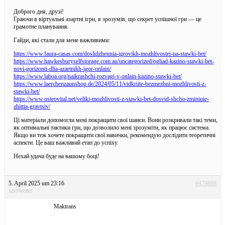
Доброго дня, друзі!
Граючи в віртуальні азартні ігри, я зрозумів, що секрет успішної гри — це
грамотне планування.
Гайди, які стали для мене важливими:
https://www.faura-casas.com/doslidzhennia-igrovikh-mozhlivostei-na-stawki-bet/
https://www.hawkesburyselfstorage.com.au/uncategorized/ogliad-kazino-stawki-bet-
novi-gorizonti-dlia-azartnikh-igor-onlain/
https://www.laboa.org/naikrashchi-rozvagi-v-onlain-kazino-stawki-bet/
https://www.laerchenzaunshop.de/2024/05/11/vidkriite-bezmezhni-mozhlivosti-z-
stawki-bet/
https://www.osteovital.net/veliki-mozhlivosti-z-stawki-bet-dosvid-shcho-zminiuie-
zhittia-gravtsiv/
Ці матеріали допомогли мені покращити свої шанси. Вони розкривали такі теми,
як оптимальні тактики гри, що дозволило мені зрозуміти, як працює система.
Якщо ви теж хочете покращити свої навички, рекомендую дослідити теоретичні
аспекти. Це ваш важливий етап до успіху.
Нехай удача буде на вашому боці!
5. April 2025 um 23:16
#479888
ANTWORT
Maktrans