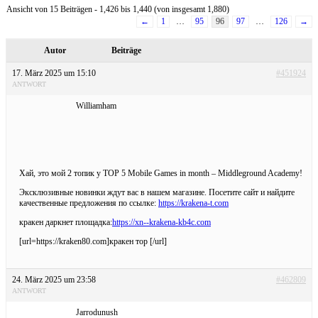
Ansicht von 15 Beiträgen - 1,426 bis 1,440 (von insgesamt 1,880)
←
1
…
95
96
97
…
126
→
Autor
Beiträge
17. März 2025 um 15:10
#451924
ANTWORT
Williamham
Хай, это мой 2 топик у TOP 5 Mobile Games in month – Middleground Academy!
Эксклюзивные новинки ждут вас в нашем магазине. Посетите сайт и найдите
качественные предложения по ссылке:
https://krakena-t.com
кракен даркнет площадка:
https://xn--krakena-kb4c.com
[url=https://kraken80.com]кракен тор [/url]
24. März 2025 um 23:58
#462809
ANTWORT
Jarrodunush