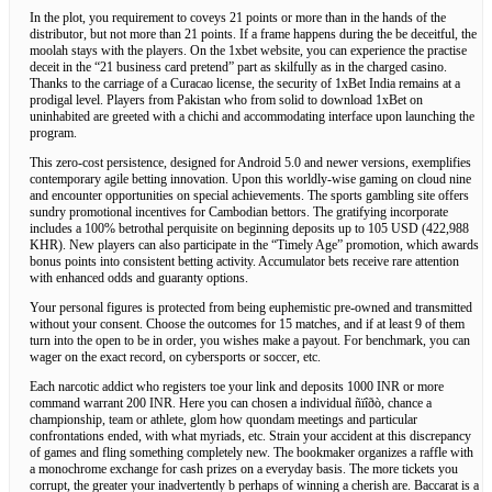
In the plot, you requirement to coveys 21 points or more than in the hands of the
distributor, but not more than 21 points. If a frame happens during the be deceitful, the
moolah stays with the players. On the 1xbet website, you can experience the practise
deceit in the “21 business card pretend” part as skilfully as in the charged casino.
Thanks to the carriage of a Curacao license, the security of 1xBet India remains at a
prodigal level. Players from Pakistan who from solid to download 1xBet on
uninhabited are greeted with a chichi and accommodating interface upon launching the
program.
This zero-cost persistence, designed for Android 5.0 and newer versions, exemplifies
contemporary agile betting innovation. Upon this worldly-wise gaming on cloud nine
and encounter opportunities on special achievements. The sports gambling site offers
sundry promotional incentives for Cambodian bettors. The gratifying incorporate
includes a 100% betrothal perquisite on beginning deposits up to 105 USD (422,988
KHR). New players can also participate in the “Timely Age” promotion, which awards
bonus points into consistent betting activity. Accumulator bets receive rare attention
with enhanced odds and guaranty options.
Your personal figures is protected from being euphemistic pre-owned and transmitted
without your consent. Choose the outcomes for 15 matches, and if at least 9 of them
turn into the open to be in order, you wishes make a payout. For benchmark, you can
wager on the exact record, on cybersports or soccer, etc.
Each narcotic addict who registers toe your link and deposits 1000 INR or more
command warrant 200 INR. Here you can chosen a individual ñïîðò, chance a
championship, team or athlete, glom how quondam meetings and particular
confrontations ended, with what myriads, etc. Strain your accident at this discrepancy
of games and fling something completely new. The bookmaker organizes a raffle with
a monochrome exchange for cash prizes on a everyday basis. The more tickets you
corrupt, the greater your inadvertently b perhaps of winning a cherish are. Baccarat is a