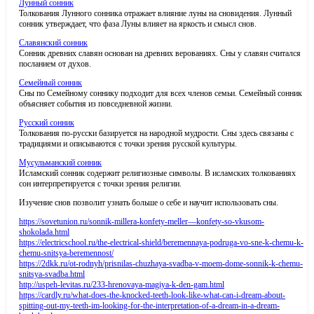
Лунный сонник
Толкования Лунного сонника отражает влияние луны на сновидения. Лунный
сонник утверждает, что фаза Луны влияет на яркость и смысл снов.
Славянский сонник
Сонник древних славян основан на древних верованиях. Сны у славян считался
посланием от духов.
Семейный сонник
Сны по Семейному соннику подходит для всех членов семьи. Семейный сонник
объясняет события из повседневной жизни.
Русский сонник
Толкования по-русски базируется на народной мудрости. Сны здесь связаны с
традициями и описываются с точки зрения русской культуры.
Мусульманский сонник
Исламский сонник содержит религиозные символы. В исламских толкованиях
сон интерпретируется с точки зрения религии.
Изучение снов позволит узнать больше о себе и научит использовать сны.
https://sovetunion.ru/sonnik-millera-konfety-meller—konfety-so-vkusom-
shokolada.html
https://electricschool.ru/the-electrical-shield/beremennaya-podruga-vo-sne-k-chemu-k-
chemu-snitsya-beremennost/
https://2dkk.ru/ot-rodnyh/prisnilas-chuzhaya-svadba-v-moem-dome-sonnik-k-chemu-
snitsya-svadba.html
http://uspeh-levitas.ru/233-hrenovaya-magiya-k-den-gam.html
https://cardly.ru/what-does-the-knocked-teeth-look-like-what-can-i-dream-about-
spitting-out-my-teeth-im-looking-for-the-interpretation-of-a-dream-in-a-dream-