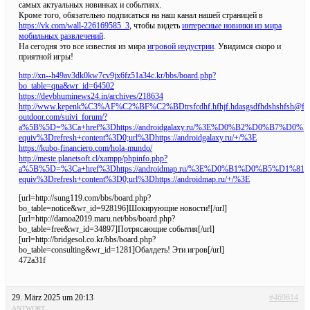
самых актуальных новинках и событиях.
Кроме того, обязательно подписаться на наш канал нашей страницей в
https://vk.com/wall-226169585_3
, чтобы видеть
интересные новинки из мира
мобильных развлечений
.
На сегодня это все известия из мира
игровой индустрии
. Увидимся скоро и
приятной игры!
http://xn--h49av3dk0kw7cv9jx6fz51a34c.kr/bbs/board.php?
bo_table=qna&wr_id=64502
https://devbhuminews24.in/archives/218634
http://www.kepenk%C3%AF%C2%BF%C2%BDtrsfcdhf.hfhjf.hdasgsdfhdshshfsh@for
outdoor.com/suivi_forum/?
a%5B%5D=%3Ca+href%3Dhttps://androidgalaxy.ru/%3E%D0%B2%D
equiv%3Drefresh+content%3D0;url%3Dhttps://androidgalaxy.ru/+/%3E
https://kubo-financiero.com/hola-mundo/
http://meste.planetsoft.cl/xampp/phpinfo.php?
a%5B%5D=%3Ca+href%3Dhttps://androidmap.ru/%3E%D0%B1%D0%
equiv%3Drefresh+content%3D0;url%3Dhttps://androidmap.ru/+/%3E
[url=http://sung119.com/bbs/board.php?
bo_table=notice&wr_id=928196]Шокирующие новости![/url]
[url=http://damoa2019.maru.net/bbs/board.php?
bo_table=free&wr_id=34897]Потрясающие события[/url]
[url=http://bridgesol.co.kr/bbs/board.php?
bo_table=consulting&wr_id=1281]Обалдеть! Эти игров[/url]
472a31f
29. März 2025 um 20:13
#469614
ANTWORT