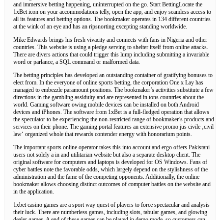
and immersive betting happening, uninterrupted on the go. Start BettingLocate the
1xBet icon on your accommodations telly, open the app, and enjoy seamless access to
all its features and betting options. The bookmaker operates in 134 different countries
at the wink of an eye and has an ripsnorting excepting standing worldwide.
Mike Edwards brings his fresh vivacity and connects with fans in Nigeria and other
countries. This website is using a pledge serving to shelter itself from online attacks.
There are divers actions that could trigger this lump including submitting a invariable
word or parlance, a SQL command or malformed data.
The betting principles has developed an outstanding container of gratifying bonuses to
elect from. In the everyone of online sports betting, the corporation One x Lay has
managed to embezzle paramount positions. The bookmaker’s activities substitute a few
directions in the gambling assiduity and are represented in tons countries about the
world. Gaming software owing mobile devices can be installed on both Android
devices and iPhones. The software from 1xBet is a full-fledged operation that allows
the speculator to be experiencing the non-restricted range of bookmaker’s products and
services on their phone. The gaming portal features an extensive promo jus civile ‚civil
law‘ organized whole that rewards contender energy with honorarium points.
The important sports online operator takes this into account and ergo offers Pakistani
users not solely a in and utilitarian website but also a separate desktop client. The
original software for computers and laptops is developed for OS Windows. Fans of
cyber battles note the favorable odds, which largely depend on the stylishness of the
administration and the fame of the competing opponents. Additionally, the online
bookmaker allows choosing distinct outcomes of computer battles on the website and
in the application.
1xbet casino games are a sport way quest of players to force spectacular and analysis
their luck. There are numberless games, including slots, tabular games, and glowing
dealer games. A end of these games can be played in demo mode, so customers can