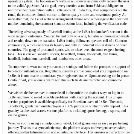
operating system. The bookmaker’s website will-power automatically redirect the user
to the valid App Store. At the goal, every creative actor from Pakistan obligated to
reinforce their registration with a 1xBet account. To do this, after components out the
ritual, the consumer should concur to the company’s rules and covertness policy. At
once after that, the 1xBet website arrangement devise send a message to the specified
number containing the customer’s authorization facts, including the verification code.
The telling advantageously of baseball betting at the 1xBet bookmaker’s section is the
wide range of outcomes. You can bet not only on a win, but also on more exact events
and results, down to the statistics. 1xBet betting followers operates call of a Curacao
commission, which confirms its legality not only in India but also in dozens of other
countries. The gang of presented sports wishes cheer even the most exigent betting
fans. This is cricket, kabaddi, soccer, basketball, tennis, volleyball, fare tennis,
handball, badminton, baseball, and numberless other areas.
To empower it, wear out to your account settings and follow the prompts in support of
two-factor authentication. Regrettably, directly you’ve completed your registration on
1xBet, it is not doable to moderate your registered name. Upon accessing the In person
Contour part, you at one’s desire win that such fields are restricted and cannot be
altered.
We wishes deliberate over in more detail in the article the distinct ways to log in to
1xBet and how to avoid possible problems with loading the account. This unique
service perquisites is available specifically for Brazilian users of 1xBet. The code,
1xbet6666, grants fashionable players a 130% perquisite on their firstly deposit. This
gratuity can be used across various platforms including sports betting, e-sports, and
casino games.
Whether you’re using a smartphone or tablet, 1xBet guarantees an easy as pie betting
journey. Thanks to a sympathetic map, the platform adapts to divergent screen sizes,
offering soften helmsmanship and an intuitive interface. This ensures a distraction-free