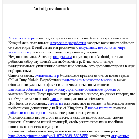
Android_crevedummicle
Мобильные игры
в последнее время становятся всё более востребованными.
Каждый день появляются
интересные разработки
, которые восхищают геймеров
со всего мира. В этой статье мы расскажем о
актуальных новостях из мира
мобильных игр
и новостных сводках игровой индустрии.
Недавно компания Samsung
представила
новую версию Android, которая
добавила набор улучшений для любителей игр. В частности, теперь
поддерживаются улучшенные визуальные режимы, что превращает время в игре
ещё приятным.
Одной из самых
ожидаемых игр
ближайшего времени является новая версия
Call of Duty Mobile. Разработчики
подготовили множество миссий
, а также
обновили визуальные эффекты и включили новые возможности.
Значимым событием в игровой индустрии стало объявление проекта
от
компании Tencent. Титул проекта пока держится в секрете, но утечки говорят, что
это будет захватывающий
экшен
с кооперативным геймплеем.
Для фанатов мобильных
стратегий
есть радостное известие – в ближайшее время
выйдет новое дополнение для Rise of Kingdoms. В
новом контенте
команда
добавили новых героев
, а также внедрили новые режимы.
Мир мобильных игр не стоит на месте, и каждую неделю выходят свежие
проекты. Следите за нашей страницей, чтобы узнать первыми о новейших
новинках и новостях индустрии.
Кроме того, обязательно подписаться на наш канал нашей страницей в
https://www.pinterest.com/pin/118782508915605455/
, чтобы видеть
актуальные