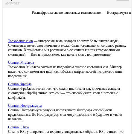
ANTWORT
Расшифровка сна по известным толкователям — Нострадамуса и д
Толкование снов
— интересная тема, которая волнует большинства людей.
Сновидения имеет свое значение и может быть истолкован с помощью разных
сонников. В этой статье мы расскажем о основных книгах с толкованиями
сновидений — Ванги и расскажем, как понять сны с их применением.
Сонник Миллера
Толкования Миллера состоит на подробном анализе состояния сна. Миллер
писал, что сон помогают нам, как избежать неприятностей и отражают наше
подсознание.
Сонник Фрейда
Сонник Фрейда известен тем, что секс и инстинкты как ключевые аспекты
сновидений. Фрейд считал, что сон — это способ узнать свои внутренние
конфликты.
Сонник Нострадамуса
Сонник Нострадамуса получил популярность благодаря способности
предсказывать. По Нострадамусу, сны могут рассказать о будущем в жизни
человека.
Сонник Юнга
Сны по Юнгу опирается на теорию универсальных образов. Юнг считал, что