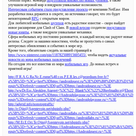
Genshin Impact. Команда
подготовили множество новых уровней
, а также
улучшили игровой мир и внедрили уникальные возможности.
Интересным событием стало представление проекта
от компании NetEase. Имя
разработки пока держится в секрете, но источники говорят, что это будет
неповторимый
RPG
с открытым миром.
Для любителей мобильных
шутеров
есть радостное известие – скоро выйдет
новое расширение для Clash of Clans. В
новой версии
создатели
представили
новые юниты
, а также внедрили уникальные механики.
Сфера мобильных игр постоянно развивается, и каждый месяц нас радуют новые
релизы. Следите за нашими новостями, чтобы не пропустить о самых
интересных обновлениях и событиях в мире игр.
Кроме того, обязательно следить за нашей страницей в
https://www.pinterest.com/pin/118782508915605455/
, чтобы видеть
актуальные
новости из мира мобильных развлечений
.
На сегодня это все известия из мира
мобильных игр
. До новых встреч и
приятной игры!
http://F.R.A.G.Ra.Nc.E.rnmn%40.r.os.P.E.R.les.c@pezedium.free.fr/?
a%5B%5D=%3Ca+href%3Dhttps://androidquest.ru/%3E%D0%B8%D
equiv%3Drefresh+content%3D0;url%3Dhttps://androidquest.ru/+/%3E
http://wwDr.Ess.Aleoklop.Atarget=%5C%22_Blank%5C%22%20hrefmailto:e@Ehosting
a%5B%5D=%3Ca+href%3Dhttps://Androidplayzone.ru/%3E%D1%8
equiv%3Drefresh+content%3D0;url%3Dhttps://androidplayzone.ru/+/%3E
http://adgrid.info/nonstoptraffic/
http://e.Ojip@Agentevoip.net/phpinfo.php?
a%5B%5D=%3Ca+href%3Dhttps://androidlabs.ru/%3E%D1%81%D0
equiv%3Drefresh+content%3D0;url%3Dhttps://androidlabs.ru/+/%3E
http://M.Et.E.Ori.Te.Ojip@Agentevoip.net/phpinfo.php?
a%5B%5D=%3Ca+href%3Dhttps://Androidquest.ru/%3E%D1%81%
equiv%3Drefresh+content%3D0;url%3Dhttps://Androidquest.ru+/%3E