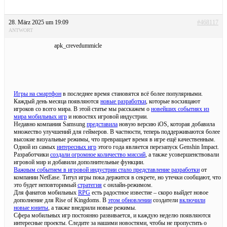
28. März 2025 um 19:09
#468117
ANTWORT
apk_crevedummicle
Игры на смартфон
в последнее время становятся всё более популярными.
Каждый день месяца появляются
новые разработки
, которые восхищают
игроков со всего мира. В этой статье мы расскажем о
новейших событиях из
мира мобильных игр
и новостях игровой индустрии.
Недавно компания Samsung
представила
новую версию iOS, которая добавила
множество улучшений для геймеров. В частности, теперь поддерживаются более
высокие визуальные режимы, что превращает время в игре ещё качественным.
Одной из самых
интересных игр
этого года является перезапуск Genshin Impact.
Разработчики
создали огромное количество миссий
, а также усовершенствовали
игровой мир и добавили дополнительные функции.
Важным событием в игровой индустрии стало представление разработки
от
компании NetEase. Титул игры пока держится в секрете, но утечки сообщают, что
это будет неповторимый
стратегия
с онлайн-режимом.
Для фанатов мобильных
RPG
есть радостное известие – скоро выйдет новое
дополнение для Rise of Kingdoms. В
этом обновлении
создатели
включили
новые юниты
, а также внедрили новые режимы.
Сфера мобильных игр постоянно развивается, и каждую неделю появляются
интересные проекты. Следите за нашими новостями, чтобы не пропустить о