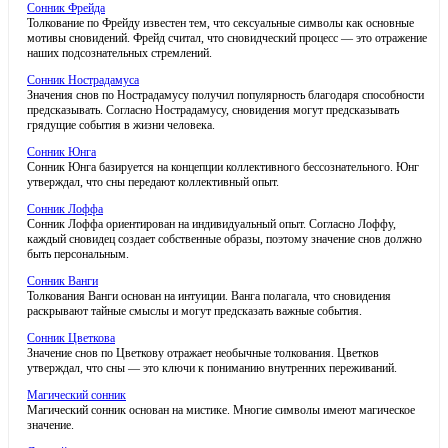
Сонник Фрейда
Толкование по Фрейду известен тем, что сексуальные символы как основные
мотивы сновидений. Фрейд считал, что сновидческий процесс — это отражение
наших подсознательных стремлений.
Сонник Нострадамуса
Значения снов по Нострадамусу получил популярность благодаря способности
предсказывать. Согласно Нострадамусу, сновидения могут предсказывать
грядущие события в жизни человека.
Сонник Юнга
Сонник Юнга базируется на концепции коллективного бессознательного. Юнг
утверждал, что сны передают коллективный опыт.
Сонник Лоффа
Сонник Лоффа ориентирован на индивидуальный опыт. Согласно Лоффу,
каждый сновидец создает собственные образы, поэтому значение снов должно
быть персональным.
Сонник Ванги
Толкования Ванги основан на интуиции. Ванга полагала, что сновидения
раскрывают тайные смыслы и могут предсказать важные события.
Сонник Цветкова
Значение снов по Цветкову отражает необычные толкования. Цветков
утверждал, что сны — это ключи к пониманию внутренних переживаний.
Магический сонник
Магический сонник основан на мистике. Многие символы имеют магическое
значение.