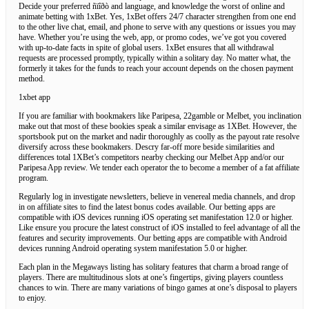
Decide your preferred ñïîðò and language, and knowledge the worst of online and
animate betting with 1xBet. Yes, 1xBet offers 24/7 character strengthen from one end
to the other live chat, email, and phone to serve with any questions or issues you may
have. Whether you’re using the web, app, or promo codes, we’ve got you covered
with up-to-date facts in spite of global users. 1xBet ensures that all withdrawal
requests are processed promptly, typically within a solitary day. No matter what, the
formerly it takes for the funds to reach your account depends on the chosen payment
method.
1xbet app
If you are familiar with bookmakers like Paripesa, 22gamble or Melbet, you inclination
make out that most of these bookies speak a similar envisage as 1XBet. However, the
sportsbook put on the market and nadir thoroughly as coolly as the payout rate resolve
diversify across these bookmakers. Descry far-off more beside similarities and
differences total 1XBet’s competitors nearby checking our Melbet App and/or our
Paripesa App review. We tender each operator the to become a member of a fat affiliate
program.
Regularly log in investigate newsletters, believe in venereal media channels, and drop
in on affiliate sites to find the latest bonus codes available. Our betting apps are
compatible with iOS devices running iOS operating set manifestation 12.0 or higher.
Like ensure you procure the latest construct of iOS installed to feel advantage of all the
features and security improvements. Our betting apps are compatible with Android
devices running Android operating system manifestation 5.0 or higher.
Each plan in the Megaways listing has solitary features that charm a broad range of
players. There are multitudinous slots at one’s fingertips, giving players countless
chances to win. There are many variations of bingo games at one’s disposal to players
to enjoy.