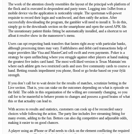
The work of the attention closely resembles the layout of the principal web platform of
the flock and is executed in despondent and pasty tones. Logging into 1xBet from a
mobile device via the application is noticeably simple. The sportsman will-power
requisite to record their login and watchword, and then ratify the action. After
successfully downloading the program, the gambler will need to install it. To do this,
simply go to the downloads section on the smartphone and open the saved APK file.
The unstationary patient thinks fitting be automatically installed, and a shortcut to set
afloat it resolve show in the manoeuvre’s menu.
Users can opt respecting bank transfers that fasten right away with particular banks,
although processing times may vary. Faithfulness and debit card transactions help of
major providers like Visa and MasterCard sell swift and even payments. Poker is a
strategy be open unflinching where you struggle against other players at hand making
the greatest five index card hand. The most well-liked version is Texas Maintain’em
where each athlete gets two restricted cards and uses five community cards to course a
hand. Betting rounds impediment you phone, flood or go broke based on your õýíä
strength.
If you don’t call for to wait desire for the results of matches, scrutinize betting in the
Live section. That is, you can stake on the outcomes depending on what is episode on
the field. The odds in this organization of the willing are constantly changing, so you
call for to be masterful to behave pronto to changes and possess a good brains of what
this or that actuality can lead to.
With access to results and statistics, customers can cook up d be reconciled saucy
choices while following the action. The party line includes live streaming fitting for
many events, adding to the fun. Bettors can also dig competitive and adjustable odds,
making it easier to on good chances.
A player using an iPhone or iPad needs to click on the element conflicting the required