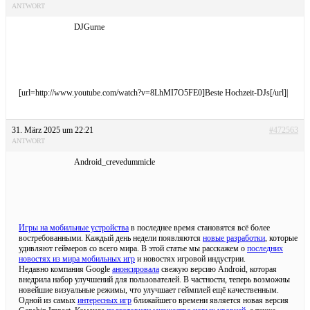
ANTWORT
DJGurne
[url=http://www.youtube.com/watch?v=8LhMI7O5FE0]Beste Hochzeit-DJs[/url]|
31. März 2025 um 22:21
#472563
ANTWORT
Android_crevedummicle
Игры на мобильные устройства
в последнее время становятся всё более
востребованными. Каждый день недели появляются
новые разработки
, которые
удивляют геймеров со всего мира. В этой статье мы расскажем о
последних
новостях из мира мобильных игр
и новостях игровой индустрии.
Недавно компания Google
анонсировала
свежую версию Android, которая
внедрила набор улучшений для пользователей. В частности, теперь возможны
новейшие визуальные режимы, что улучшает геймплей ещё качественным.
Одной из самых
интересных игр
ближайшего времени является новая версия