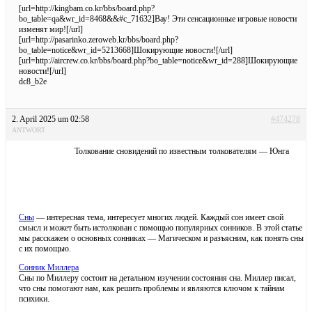
[url=http://kingbam.co.kr/bbs/board.php?
bo_table=qa&wr_id=8468&&#c_71632]Вау! Эти сенсационные игровые новости
изменят мир![/url]
[url=http://pasarinko.zeroweb.kr/bbs/board.php?
bo_table=notice&wr_id=5213668]Шокирующие новости![/url]
[url=http://aircrew.co.kr/bbs/board.php?bo_table=notice&wr_id=288]Шокирующие
новости![/url]
dc8_b2e
2. April 2025 um 02:58
#474278
ANTWORT
Толкование сновидений по известным толкователям — Юнга
Сны
— интересная тема, интересует многих людей. Каждый сон имеет свой
смысл и может быть истолкован с помощью популярных сонников. В этой статье
мы расскажем о основных сонниках — Магическом и разъясним, как понять сны
с их помощью.
Сонник Миллера
Сны по Миллеру состоит на детальном изучении состояния сна. Миллер писал,
что сны помогают нам, как решить проблемы и являются ключом к тайнам
психики.