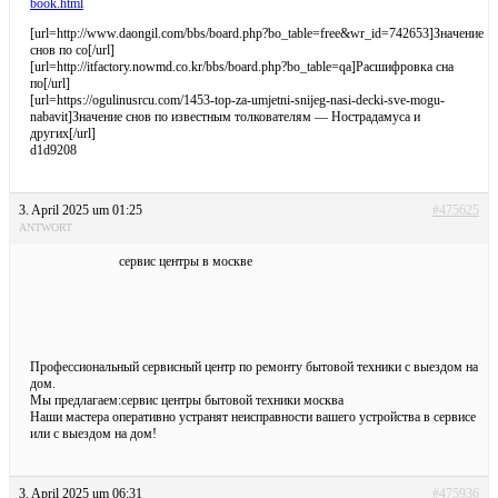
book.html
[url=http://www.daongil.com/bbs/board.php?bo_table=free&wr_id=742653]Значение
снов по со[/url]
[url=http://itfactory.nowmd.co.kr/bbs/board.php?bo_table=qa]Расшифровка сна
по[/url]
[url=https://ogulinusrcu.com/1453-top-za-umjetni-snijeg-nasi-decki-sve-mogu-
nabavit]Значение снов по известным толкователям — Нострадамуса и
других[/url]
d1d9208
3. April 2025 um 01:25
#475625
ANTWORT
сервис центры в москве
Профессиональный сервисный центр по ремонту бытовой техники с выездом на
дом.
Мы предлагаем:
сервис центры бытовой техники москва
Наши мастера оперативно устранят неисправности вашего устройства в сервисе
или с выездом на дом!
3. April 2025 um 06:31
#475936