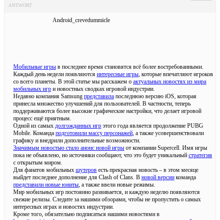
ANTWORT
Android_crevedummicle
Мобильные игры
в последнее время становятся всё более востребованными.
Каждый день недели появляются
интересные игры
, которые впечатляют игроков
со всего планеты. В этой статье мы расскажем о
актуальных новостях из мира
мобильных игр
и новостных сводках игровой индустрии.
Недавно компания Samsung
представила
последнюю версию iOS, которая
принесла множество улучшений для пользователей. В частности, теперь
поддерживаются более высокие графические настройки, что делает игровой
процесс ещё приятным.
Одной из самых
долгожданных игр
этого года является продолжение PUBG
Mobile. Команда
подготовили массу персонажей
, а также усовершенствовали
графику и внедрили дополнительные возможности.
Значимым новостью стало анонс новой игры
от компании Supercell. Имя игры
пока не объявлено, но источники сообщают, что это будет уникальный
стратегия
с открытым миром.
Для фанатов мобильных
шутеров
есть прекрасная новость – в этом месяце
выйдет последнее дополнение для Clash of Clans. В
новой версии
команда
представили новые юниты
, а также ввели новые режимы.
Мир мобильных игр постоянно развивается, и каждую неделю появляются
свежие релизы. Следите за нашими обзорами, чтобы не пропустить о самых
интересных играх и новостях индустрии.
Кроме того, обязательно подписаться нашими новостями в