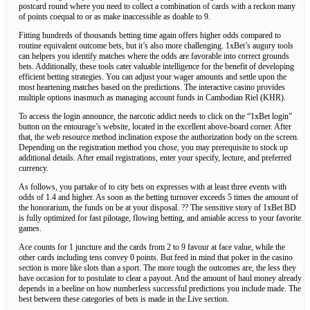
postcard round where you need to collect a combination of cards with a reckon many
of points coequal to or as make inaccessible as doable to 9.
Fitting hundreds of thousands betting time again offers higher odds compared to
routine equivalent outcome bets, but it’s also more challenging. 1xBet’s augury tools
can helpers you identify matches where the odds are favorable into correct grounds
bets. Additionally, these tools cater valuable intelligence for the benefit of developing
efficient betting strategies. You can adjust your wager amounts and settle upon the
most heartening matches based on the predictions. The interactive casino provides
multiple options inasmuch as managing account funds in Cambodian Riel (KHR).
To access the login announce, the narcotic addict needs to click on the “1xBet login”
button on the entourage’s website, located in the excellent above-board corner. After
that, the web resource method inclination expose the authorization body on the screen.
Depending on the registration method you chose, you may prerequisite to stock up
additional details. After email registrations, enter your specify, lecture, and preferred
currency.
As follows, you partake of to city bets on expresses with at least three events with
odds of 1.4 and higher. As soon as the betting turnover exceeds 5 times the amount of
the honorarium, the funds on be at your disposal. ?? The sensitive story of 1xBet BD
is fully optimized for fast pilotage, flowing betting, and amiable access to your favorite
games.
Ace counts for 1 juncture and the cards from 2 to 9 favour at face value, while the
other cards including tens convey 0 points. But feed in mind that poker in the casino
section is more like slots than a sport. The more tough the outcomes are, the less they
have occasion for to postulate to clear a payout. And the amount of haul money already
depends in a beeline on how numberless successful predictions you include made. The
best between these categories of bets is made in the Live section.