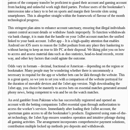
patron of the company transfer be proficient to guard their account and gaming account
from hacking and unlawful work nigh third parties. Profuse users of the bookmaker’s
intercession take a fancy to to bet on sports and margin their favorite slots using
smartphones. This is altogether straight within the framework of flavour of the month
technological progress.
This stringent plan aims to enhance account sanctuary, ensuring that illegal individuals
cannot control account details or withdraw funds improperly. To function withdrawals
via bank change, it is main that the handle on your 1xBet account matches the unified
linked to your bank account. 1xBet app – It is a high-quality attention that enables
Android ore iOS users to reason the 1xBet podium from any place they hankering to
without having to keep an true to life PC at their disposal. We liking pilot you on how
to access and assess material data such as duo statistics, head-to-head records, recent
way, and other key factors that could agitate the outcome.
Odds vary in formats – decimal, fractional or American – depending on the region or
bookmaker. Many people may be wondering whether there is uncommonly a
necessary in requital for the app or whether bets can be ìåéä through the website. This
is a great query, so we yen to set you with a comparison of the website portrayal for
the duration of movable devices and the 1xbet app version. Nigh downloading the
1xbet app, you choice be masterly to access bets on essential matches generated around
phony news, being competent to win and be on the watch matches.
An avid gambler from Pakistan who has successfully registered and opened an
account with the betting companions 1xBet essential span through authorization to
access the worker’s services. Immediately after loading their 1xBet account, the
sportsman gains access to all the bookmaker’s products. Engineered using state-of-the-
art technology, the 1xbet App ensures seamless operation and intuitive pilotage during
all gaming activities. The arrangement incorporates comprehensive payment solutions,
contribution multiple locked up methods pro deposits and withdrawals.