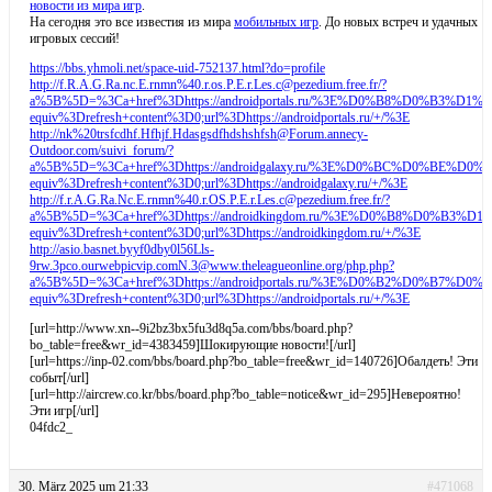
новости из мира игр
.
На сегодня это все известия из мира
мобильных игр
. До новых встреч и удачных
игровых сессий!
https://bbs.yhmoli.net/space-uid-752137.html?do=profile
http://f.R.A.G.Ra.nc.E.rnmn%40.r.os.P.E.r.Les.c@pezedium.free.fr/?
a%5B%5D=%3Ca+href%3Dhttps://androidportals.ru/%3E%D0%B8%D
equiv%3Drefresh+content%3D0;url%3Dhttps://androidportals.ru/+/%3E
http://nk%20trsfcdhf.Hfhjf.Hdasgsdfhdshshfsh@Forum.annecy-
Outdoor.com/suivi_forum/?
a%5B%5D=%3Ca+href%3Dhttps://androidgalaxy.ru/%3E%D0%BC%D0
equiv%3Drefresh+content%3D0;url%3Dhttps://androidgalaxy.ru/+/%3E
http://f.r.A.G.Ra.Nc.E.rnmn%40.r.OS.P.E.r.Les.c@pezedium.free.fr/?
a%5B%5D=%3Ca+href%3Dhttps://androidkingdom.ru/%3E%D0%B8%D
equiv%3Drefresh+content%3D0;url%3Dhttps://androidkingdom.ru/+/%3E
http://asio.basnet.byyf0dby0l56Lls-
9rw.3pco.ourwebpicvip.comN.3@www.theleagueonline.org/php.php?
a%5B%5D=%3Ca+href%3Dhttps://androidportals.ru/%3E%D0%B2
equiv%3Drefresh+content%3D0;url%3Dhttps://androidportals.ru/+/%3E
[url=http://www.xn--9i2bz3bx5fu3d8q5a.com/bbs/board.php?
bo_table=free&wr_id=4383459]Шокирующие новости![/url]
[url=https://inp-02.com/bbs/board.php?bo_table=free&wr_id=140726]Обалдеть! Эти
событ[/url]
[url=http://aircrew.co.kr/bbs/board.php?bo_table=notice&wr_id=295]Невероятно!
Эти игр[/url]
04fdc2_
30. März 2025 um 21:33
#471068