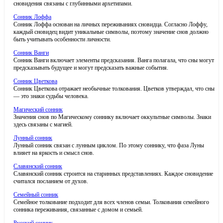
сновидения связаны с глубинными архетипами.
Сонник Лоффа
Сонник Лоффа основан на личных переживаниях сновидца. Согласно Лоффу,
каждый сновидец видит уникальные символы, поэтому значение снов должно
быть учитывать особенности личности.
Сонник Ванги
Сонник Ванги включает элементы предсказания. Ванга полагала, что сны могут
предсказывать будущее и могут предсказать важные события.
Сонник Цветкова
Сонник Цветкова отражает необычные толкования. Цветков утверждал, что сны
— это знаки судьбы человека.
Магический сонник
Значения снов по Магическому соннику включает оккультные символы. Знаки
здесь связаны с магией.
Лунный сонник
Лунный сонник связан с лунным циклом. По этому соннику, что фаза Луны
влияет на яркость и смысл снов.
Славянский сонник
Славянский сонник строится на старинных представлениях. Каждое сновидение
считался посланием от духов.
Семейный сонник
Семейное толкование подходит для всех членов семьи. Толкования семейного
сонника переживания, связанные с домом и семьей.
Русский сонник