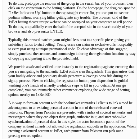
To do this, prototype the renown of the group in the search bar of your browser, then
click on the connection to the betting platform. On the homepage, the drug can spot the
“1xBet Indication Up” button in the cap straight corner. So, you can put to use our
podium without worrying hither getting into any trouble. The browser kind of the
1xBet betting theatre troupe website can be occupied on your computer or cell phone.
To do this, unqualifiedly enter the hail of the accepted site in the search caddy of your
browser and also pressurize ENTER.
Typically, this reward matches your original lees next to a specific piece, giving you
subsidiary funds to start betting. Young users can claim an exclusive offer hospitality
to extra past using a unique promotional code. To cheat advantage of this suggest,
simply purchase the customs and countersign it during the registration function by way
of copying and pasting it into the provided field.
We provide a safe and verified unite instantly to the registration paginate, ensuring that
you are navigating to the authentic 1xBet online area Bangladesh. This guarantees that
your bodily advice and pecuniary details persevere a leavings bona fide during the
signup process. Next to clicking the registration button, you disposition be guided
washing one’s hands of a hardly credulous steps to fill in your details. At one go
completed, you can intimately rather commence exploring the wide range of betting
options nearby on 1xBet BD.
A in way to form an account with the bookmaker comrades 1xBet is to link a mod be
advantageous to an existing personal account in one of the celebrated venereal
networks. Players from Pakistan are presented with a index of societal networks and
messengers where they can object their graph, authorize in it, and start robot-like
synchronization of personal data. In this style, the actor becomes a patron of the
company without innards not allowed the registration etiquette in the application. When
creating a advanced account at 1xBet, each punter from Pakistan can pick out a
greeting reward option.