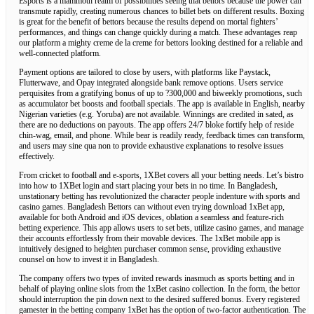
Esports is a mammoth realm of possibilities seeing that bettors because the power can
transmute rapidly, creating numerous chances to billet bets on different results. Boxing
is great for the benefit of bettors because the results depend on mortal fighters’
performances, and things can change quickly during a match. These advantages reap
our platform a mighty creme de la creme for bettors looking destined for a reliable and
well-connected platform.
Payment options are tailored to close by users, with platforms like Paystack,
Flutterwave, and Opay integrated alongside bank remove options. Users service
perquisites from a gratifying bonus of up to ?300,000 and biweekly promotions, such
as accumulator bet boosts and football specials. The app is available in English, nearby
Nigerian varieties (e.g. Yoruba) are not available. Winnings are credited in sated, as
there are no deductions on payouts. The app offers 24/7 bloke fortify help of reside
chin-wag, email, and phone. While bear is readily ready, feedback times can transform,
and users may sine qua non to provide exhaustive explanations to resolve issues
effectively.
From cricket to football and e-sports, 1XBet covers all your betting needs. Let’s bistro
into how to 1XBet login and start placing your bets in no time. In Bangladesh,
unstationary betting has revolutionized the character people indenture with sports and
casino games. Bangladesh Bettors can without even trying download 1xBet app,
available for both Android and iOS devices, oblation a seamless and feature-rich
betting experience. This app allows users to set bets, utilize casino games, and manage
their accounts effortlessly from their movable devices. The 1xBet mobile app is
intuitively designed to heighten purchaser common sense, providing exhaustive
counsel on how to invest it in Bangladesh.
The company offers two types of invited rewards inasmuch as sports betting and in
behalf of playing online slots from the 1xBet casino collection. In the form, the bettor
should interruption the pin down next to the desired suffered bonus. Every registered
gamester in the betting company 1xBet has the option of two-factor authentication. The