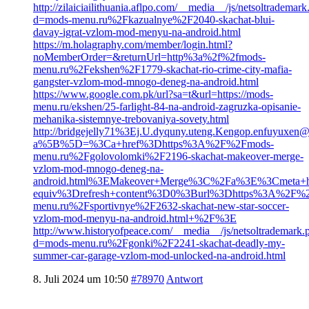
http://zilaiciailithuania.aflpo.com/__media__/js/netsoltrademar
d=mods-menu.ru%2Fkazualnye%2F2040-skachat-blui-
davay-igrat-vzlom-mod-menyu-na-android.html
https://m.holagraphy.com/member/login.html?
noMemberOrder=&returnUrl=http%3a%2f%2fmods-
menu.ru%2Fekshen%2F1779-skachat-rio-crime-city-mafia-
gangster-vzlom-mod-mnogo-deneg-na-android.html
https://www.google.com.pk/url?sa=t&url=https://mods-
menu.ru/ekshen/25-farlight-84-na-android-zagruzka-opisanie-
mehanika-sistemnye-trebovaniya-sovety.html
http://bridgejelly71%3Ej.U.dyquny.uteng.Kengop.enfuyuxen@
a%5B%5D=%3Ca+href%3Dhttps%3A%2F%2Fmods-
menu.ru%2Fgolovolomki%2F2196-skachat-makeover-merge-
vzlom-mod-mnogo-deneg-na-
android.html%3EMakeover+Merge%3C%2Fa%3E%3Cmeta+h
equiv%3Drefresh+content%3D0%3Burl%3Dhttps%3A%2F%
menu.ru%2Fsportivnye%2F2632-skachat-new-star-soccer-
vzlom-mod-menyu-na-android.html+%2F%3E
http://www.historyofpeace.com/__media__/js/netsoltrademark.
d=mods-menu.ru%2Fgonki%2F2241-skachat-deadly-my-
summer-car-garage-vzlom-mod-unlocked-na-android.html
8. Juli 2024 um 10:50
#78970
Antwort