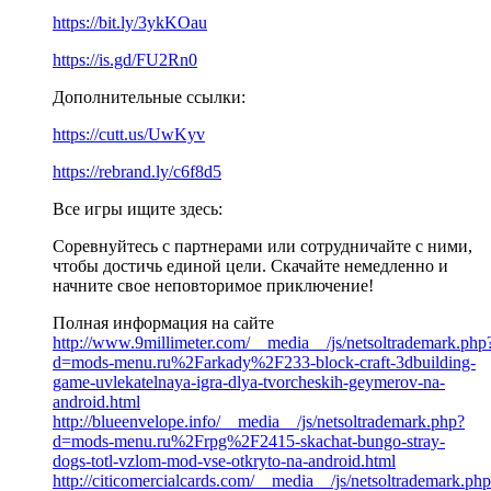
https://bit.ly/3ykKOau
https://is.gd/FU2Rn0
Дополнительные ссылки:
https://cutt.us/UwKyv
https://rebrand.ly/c6f8d5
Все игры ищите здесь:
Соревнуйтесь с партнерами или сотрудничайте с ними,
чтобы достичь единой цели. Скачайте немедленно и
начните свое неповторимое приключение!
Полная информация на сайте
http://www.9millimeter.com/__media__/js/netsoltrademark.php
d=mods-menu.ru%2Farkady%2F233-block-craft-3dbuilding-
game-uvlekatelnaya-igra-dlya-tvorcheskih-geymerov-na-
android.html
http://blueenvelope.info/__media__/js/netsoltrademark.php?
d=mods-menu.ru%2Frpg%2F2415-skachat-bungo-stray-
dogs-totl-vzlom-mod-vse-otkryto-na-android.html
http://citicomercialcards.com/__media__/js/netsoltrademark.ph