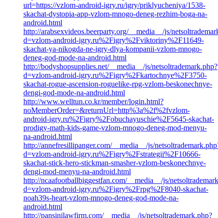
url=https://vzlom-android-igry.ru/igry/priklyucheniya/1538-
skachat-dystopia-app-vzlom-mnogo-deneg-rezhim-boga-na-
android.html
http://arabsexvideos.beerparty.org/__media__/js/netsoltradema
d=vzlom-android-igry.ru%2Figry%2Fviktoriny%2F11649-
skachat-ya-nikogda-ne-igry-dlya-kompanii-vzlom-mnogo-
deneg-god-mode-na-android.html
http://bodyshopsupplies.net/__media__/js/netsoltrademark.php?
d=vzlom-android-igry.ru%2Figry%2Fkartochnye%2F3750-
skachat-rogue-ascension-roguelike-rpg-vzlom-beskonechnye-
dengi-god-mode-na-android.html
http://www.welltun.co.kr/member/login.html?
noMemberOrder=&returnUrl=http%3a%2f%2fvzlom-
android-igry.ru%2Figry%2Fobuchayuschie%2F5645-skachat-
prodigy-math-kids-game-vzlom-mnogo-deneg-mod-menyu-
na-android.html
http://annefresillipanger.com/__media__/js/netsoltrademark.php
d=vzlom-android-igry.ru%2Figry%2Fstrategii%2F10666-
skachat-stick-hero-stickman-smasher-vzlom-beskonechnye-
dengi-mod-menyu-na-android.html
http://ncaafootballbiggestfan.com/__media__/js/netsoltrademar
d=vzlom-android-igry.ru%2Figry%2Frpg%2F8040-skachat-
noah39s-heart-vzlom-mnogo-deneg-god-mode-na-
android.html
http://pansinilawfirm.com/__media__/js/netsoltrademark.php?