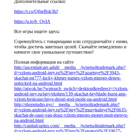
Дополнительные ссылки:
https://t.co/QfneBsk3hJ
https://u.to/b_OvIA
Все игры ищите здесь:
Соревнуйтесь с товарищами или сотрудничайте с ними,
чтобы достичь заветных целей. Скачайте немедленно и
начните свое уникальное путешествие!
Полная информация на сайте
http://ascentialcare.adult/__media__/js/netsoltrademark.php?
d=vzlom-android-igry.ru%2Figry%2Fazartnye%2F3943-
skachat-ng777-lucky-khmer-games-vzlom-mnogo-deneg-
unlocked-na-android.html
http://atwok.be/?wptouch_switch=desktop&redirect=//vzlom-
android-igry.ru/igry/ekshen/139-skachat-beyblade-burst-app-
vzlom-beskonechnye-dengi-god-mode-na-android.html
http://shopstudio.nyc/__media__/js/netsoltrademark.php?
d=vzlom-android-igry.ru%2Figry%2Fmuzykalnye%2F6635-
skachat-de-oase-van-douz-vzlom-mnogo-monet-mod-menyu-
na-android.html
http://capitalcuplax.com/__media__/js/netsoltrademark.php?
d=vzlom-android-igry.ru%2Figry%2Fstrategii%2F10627-