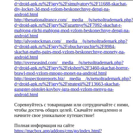
d=droid-apk.ru%2Figry%2Fsimulyatory%2F11688-skachat-
diy-locker-3d-mod-vzlom-beskonechnye-dengi-na-
android.html
http://thenationaltrance.com/__media__/js/netsoltrademark.php
d=droid-apk.ru%2Figry%2Fazartnye%2F7092-skachat-r-
mahjong-riichi-mahjong-mod-vzlom-beskonechnye-dengi-na-
android.html
http://alvostockman.com/__media__/js/netsoltrademark.php?
d=droid-apk.ru%2Figry%2Fobuchayuschie%2F8984-
skachat-maths-pairs-mod-vzlom-beskonechnye-monety-na-
android.html
http://overseasind.com/__media__/js/netsoltrademark.php?
d=droid-apk.ru%2Figry%2Fekshen%2F3460-skachat-horror-
brawl-mod-vzlom-mnogo-monet-na-android.html
http://inspectionreports.biz/__media__/js/netsoltrademark.php?
d=droid-apk.ru%2Figry%2Fstrategii%2F13663-skachat-
gangster-pistolet-kovboy-igra-mod-vzlom-menyu-na-
android.html
Соревнуйтесь с товарищами или сотрудничайте с ними,
чтобы достичь общих целей. Скачайте немедленно и
начните свое уникальное путешествие!
Полная информация на сайте
https://macbox.app/addons/cms/go/index.html?