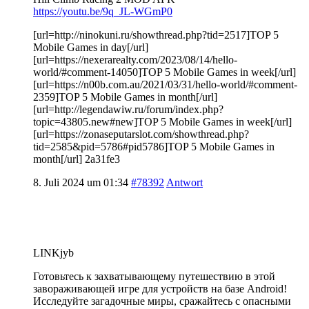
https://youtu.be/9q_JL-WGmP0
[url=http://ninokuni.ru/showthread.php?tid=2517]TOP 5
Mobile Games in day[/url]
[url=https://nexerarealty.com/2023/08/14/hello-
world/#comment-14050]TOP 5 Mobile Games in week[/url]
[url=https://n00b.com.au/2021/03/31/hello-world/#comment-
2359]TOP 5 Mobile Games in month[/url]
[url=http://legendawiw.ru/forum/index.php?
topic=43805.new#new]TOP 5 Mobile Games in week[/url]
[url=https://zonaseputarslot.com/showthread.php?
tid=2585&pid=5786#pid5786]TOP 5 Mobile Games in
month[/url] 2a31fe3
8. Juli 2024 um 01:34
#78392
Antwort
LINKjyb
Готовьтесь к захватывающему путешествию в этой
завораживающей игре для устройств на базе Android!
Исследуйте загадочные миры, сражайтесь с опасными