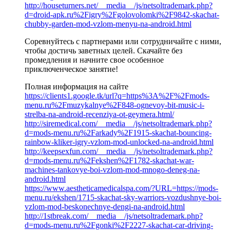
http://houseturners.net/__media__/js/netsoltrademark.php?
d=droid-apk.ru%2Figry%2Fgolovolomki%2F9842-skachat-
chubby-garden-mod-vzlom-menyu-na-android.html
Соревнуйтесь с партнерами или сотрудничайте с ними,
чтобы достичь заветных целей. Скачайте без
промедления и начните свое особенное
приключенческое занятие!
Полная информация на сайте
https://clients1.google.tk/url?q=https%3A%2F%2Fmods-
menu.ru%2Fmuzykalnye%2F848-ognevoy-bit-music-i-
strelba-na-android-recenziya-ot-geymera.html/
http://siremedical.com/__media__/js/netsoltrademark.php?
d=mods-menu.ru%2Farkady%2F1915-skachat-bouncing-
rainbow-kliker-igry-vzlom-mod-unlocked-na-android.html
http://keepsexfun.com/__media__/js/netsoltrademark.php?
d=mods-menu.ru%2Fekshen%2F1782-skachat-war-
machines-tankovye-boi-vzlom-mod-mnogo-deneg-na-
android.html
https://www.aestheticamedicalspa.com/?URL=https://mods-
menu.ru/ekshen/1715-skachat-sky-warriors-vozdushnye-boi-
vzlom-mod-beskonechnye-dengi-na-android.html
http://1stbreak.com/__media__/js/netsoltrademark.php?
d=mods-menu.ru%2Fgonki%2F2227-skachat-car-driving-