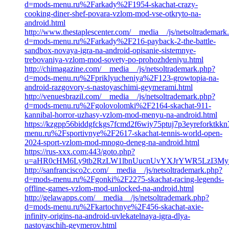
d=mods-menu.ru%2Farkady%2F1954-skachat-crazy-
cooking-diner-shef-povara-vzlom-mod-vse-otkryto-na-
android.html
http://www.thestaplescenter.com/__media__/js/netsoltrademark
d=mods-menu.ru%2Farkady%2F216-payback-2-the-battle-
sandbox-novaya-igra-na-android-opisanie-sistemnye-
trebovaniya-vzlom-mod-sovety-po-prohozhdeniyu.html
http://chimagazine.com/__media__/js/netsoltrademark.php?
d=mods-menu.ru%2Fpriklyucheniya%2F123-growtopia-na-
android-razgovory-s-nastoyaschimi-geymerami.html
http://venuesbrazil.com/__media__/js/netsoltrademark.php?
d=mods-menu.ru%2Fgolovolomki%2F2164-skachat-911-
kannibal-horror-uzhasy-vzlom-mod-menyu-na-android.html
https://kzgpp56biddgfckgs7fcmd2f6wiy75ptuj7p3eyreforktkk
menu.ru%2Fsportivnye%2F2617-skachat-tennis-world-open-
2024-sport-vzlom-mod-mnogo-deneg-na-android.html
https://rus-xxx.com:443/goto.php?
u=aHR0cHM6Ly9tb2RzLW1lbnUucnUvYXJrYWR5LzI3My1
http://sanfrancisco2c.com/__media__/js/netsoltrademark.php?
d=mods-menu.ru%2Fgonki%2F2275-skachat-racing-legends-
offline-games-vzlom-mod-unlocked-na-android.html
http://gelawapps.com/__media__/js/netsoltrademark.php?
d=mods-menu.ru%2Fkartochnye%2F456-skachat-axie-
infinity-origins-na-android-uvlekatelnaya-igra-dlya-
nastoyaschih-geymerov.html