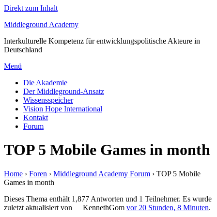
Direkt zum Inhalt
Middleground Academy
Interkulturelle Kompetenz für entwicklungspolitische Akteure in
Deutschland
Menü
Die Akademie
Der Middleground-Ansatz
Wissensspeicher
Vision Hope International
Kontakt
Forum
TOP 5 Mobile Games in month
Home
›
Foren
›
Middleground Academy Forum
›
TOP 5 Mobile
Games in month
Dieses Thema enthält 1,877 Antworten und 1 Teilnehmer. Es wurde
zuletzt aktualisiert von
KennethGom
vor 20 Stunden, 8 Minuten
.