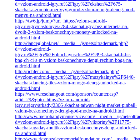
d=vzlom-android-igry.ru%2Figry%2Fekshen%2F675-
skachat-a-zombie-mertvyy-gorod-vzlom-mnogo-deneg-mod-
menyu-na-android.html
https://tw6.jp/jump/?url=https://vzlom-android-
igry.ru/igry/nastolnye/2784-skachat-igry-bez-interneta-na-
dvoih-2-vzlom-beskonechnye-monety-unlocked-na-
android.html
http://danceglobal.net/__media__/js/netsoltrademark.php?
d=vzlom-android-
igry.ru%2Figry%2Fobuchayuschie%2F5993-skachat-b-hc-
bng-ch-ci-s-m-vzlom-beskonechnye-dengi-rezhim-boga-na-
android.html
http://richler.com/__media__/js/netsoltrademark.php?
d=vzlom-android-igry.ru%2Figry%2Fmuzykalnye%2F6440-
skachat-dancing-tiles-vzlom-mnogo-deneg-unlocked-na-
android.html
https://www.resohangout.com/sponsors/counter.asp?
adid=29&goto=https://vzlom-android-
igry.ru/igry/arkady/2366-skachat-taiwan-night-market-pinball-
vzlom-beskonechnye-dengi-god-mode-na-android.html
http://www.metrohandymanservice.com/__media__/js/netsoltr
d=vzlom-android-igry.ru%2Figry%2Fviktoriny%2F11775-
skachat-ugaday-multik-vzlom-beskonechnye-dengi-unlocked-
na-android.html
http://www.ricgonzalezmemorialfoundation.com/__media__/js/