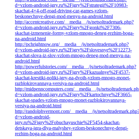
d=vzlom-android-igry.ru%2Figry%2Fstrategii%2F10983-
skachat-4×4-off-road-driving-car-games-vzlom-
beskonechnye-dengi-mod-menyu-na-android.html
http://accentcreative.com/__media__/js/netsoltrademark.php?
d=vzlom-android-igry.ru%2Figry%2Fgonki%2F7306-
skachat-izmenenie-formy-vzlom-mnogo-deneg-rezhim-boga-
na-android.html
http://pchrightnow.org/__media__/js/netsoltrademark.php?
d=vzlom-android-igry.ru%2Figry%2Fslovesnye%2F12273-
skachat-slova-iz-slov-vzlom-mnogo-deneg-mod-menyu-na-
android.html
http://powerfulstories.com/__media__/js/netsoltrademark.php?
d=vzlom-android-igry.ru%2Figry%2Fkazualnye%2F4537-
skachat-krestiki-noliki-igry-na-dvoih-vzlom-mnogo-monet-
razblokirovannaya-versiya-na-android.html
http://midpenncomputers.com/__media__/js/netsoltrademark.p
d=vzlom-android-igry.ru%2Figry%2Fkartochnye%2F3665-
skachat-spades-vzlom-mnogo-monet-razblokirovannaya-
versiya-na-android.html
http://randolphvermont.com/__media__/js/netsoltrademark.php
d=vzlom-android-
igry.ru%2Figry%2Fobuchayuschie%2F5454-skachat-
detskaya-igra-dlya-malyshey-vzlom-beskonechnye-dengi-
rezhim-boga-na-android.html