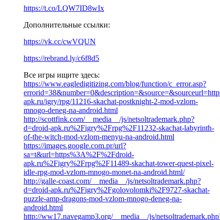
https://t.co/LQW7ID8wIx
Дополнительные ссылки:
https://vk.cc/cwVQUN
https://rebrand.ly/c6f8d5
Все игры ищите здесь:
https://www.eagledigitizing.com/blog/function/c_error.asp?
errorid=38&number=0&description=&source=&sourceurl=https:
apk.ru/igry/rpg/11216-skachat-postknight-2-mod-vzlom-
mnogo-deneg-na-android.html
http://scottfink.com/__media__/js/netsoltrademark.php?
d=droid-apk.ru%2Figry%2Frpg%2F11232-skachat-labyrinth-
of-the-witch-mod-vzlom-menyu-na-android.html
https://images.google.com.pr/url?
sa=t&url=https%3A%2F%2Fdroid-
apk.ru%2Figry%2Frpg%2F11489-skachat-tower-quest-pixel-
idle-rpg-mod-vzlom-mnogo-monet-na-android.html/
http://galle-coast.com/__media__/js/netsoltrademark.php?
d=droid-apk.ru%2Figry%2Fgolovolomki%2F9727-skachat-
puzzle-amp-dragons-mod-vzlom-mnogo-deneg-na-
android.html
http://ww17.navegamp3.org/__media__/js/netsoltrademark.php