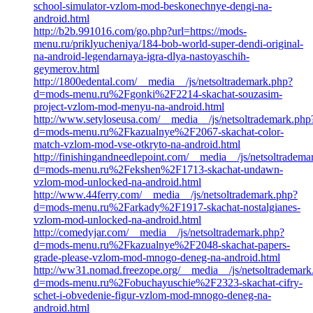
school-simulator-vzlom-mod-beskonechnye-dengi-na-
android.html
http://b2b.991016.com/go.php?url=https://mods-
menu.ru/priklyucheniya/184-bob-world-super-dendi-original-
na-android-legendarnaya-igra-dlya-nastoyaschih-
geymerov.html
http://1800edental.com/__media__/js/netsoltrademark.php?
d=mods-menu.ru%2Fgonki%2F2214-skachat-souzasim-
project-vzlom-mod-menyu-na-android.html
http://www.setyloseusa.com/__media__/js/netsoltrademark.php
d=mods-menu.ru%2Fkazualnye%2F2067-skachat-color-
match-vzlom-mod-vse-otkryto-na-android.html
http://finishingandneedlepoint.com/__media__/js/netsoltradema
d=mods-menu.ru%2Fekshen%2F1713-skachat-undawn-
vzlom-mod-unlocked-na-android.html
http://www.44ferry.com/__media__/js/netsoltrademark.php?
d=mods-menu.ru%2Farkady%2F1917-skachat-nostalgianes-
vzlom-mod-unlocked-na-android.html
http://comedyjar.com/__media__/js/netsoltrademark.php?
d=mods-menu.ru%2Fkazualnye%2F2048-skachat-papers-
grade-please-vzlom-mod-mnogo-deneg-na-android.html
http://ww31.nomad.freezope.org/__media__/js/netsoltrademark
d=mods-menu.ru%2Fobuchayuschie%2F2323-skachat-cifry-
schet-i-obvedenie-figur-vzlom-mod-mnogo-deneg-na-
android.html