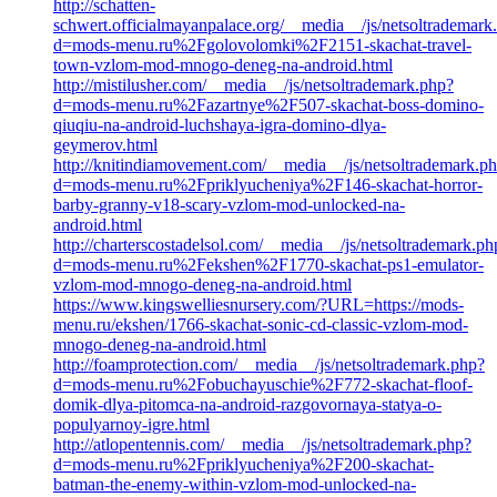
http://schatten-
schwert.officialmayanpalace.org/__media__/js/netsoltrademark
d=mods-menu.ru%2Fgolovolomki%2F2151-skachat-travel-
town-vzlom-mod-mnogo-deneg-na-android.html
http://mistilusher.com/__media__/js/netsoltrademark.php?
d=mods-menu.ru%2Fazartnye%2F507-skachat-boss-domino-
qiuqiu-na-android-luchshaya-igra-domino-dlya-
geymerov.html
http://knitindiamovement.com/__media__/js/netsoltrademark.p
d=mods-menu.ru%2Fpriklyucheniya%2F146-skachat-horror-
barby-granny-v18-scary-vzlom-mod-unlocked-na-
android.html
http://charterscostadelsol.com/__media__/js/netsoltrademark.ph
d=mods-menu.ru%2Fekshen%2F1770-skachat-ps1-emulator-
vzlom-mod-mnogo-deneg-na-android.html
https://www.kingswelliesnursery.com/?URL=https://mods-
menu.ru/ekshen/1766-skachat-sonic-cd-classic-vzlom-mod-
mnogo-deneg-na-android.html
http://foamprotection.com/__media__/js/netsoltrademark.php?
d=mods-menu.ru%2Fobuchayuschie%2F772-skachat-floof-
domik-dlya-pitomca-na-android-razgovornaya-statya-o-
populyarnoy-igre.html
http://atlopentennis.com/__media__/js/netsoltrademark.php?
d=mods-menu.ru%2Fpriklyucheniya%2F200-skachat-
batman-the-enemy-within-vzlom-mod-unlocked-na-