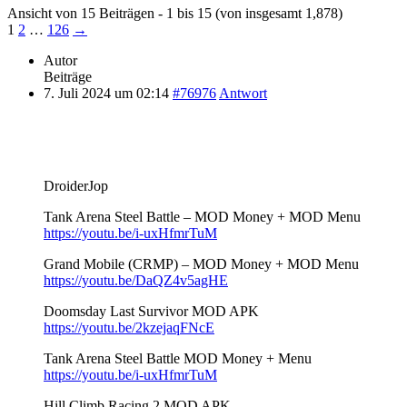
Ansicht von 15 Beiträgen - 1 bis 15 (von insgesamt 1,878)
1
2
…
126
→
Autor
Beiträge
7. Juli 2024 um 02:14
#76976
Antwort
DroiderJop
Tank Arena Steel Battle – MOD Money + MOD Menu
https://youtu.be/i-uxHfmrTuM
Grand Mobile (CRMP) – MOD Money + MOD Menu
https://youtu.be/DaQZ4v5agHE
Doomsday Last Survivor MOD APK
https://youtu.be/2kzejaqFNcE
Tank Arena Steel Battle MOD Money + Menu
https://youtu.be/i-uxHfmrTuM
Hill Climb Racing 2 MOD APK