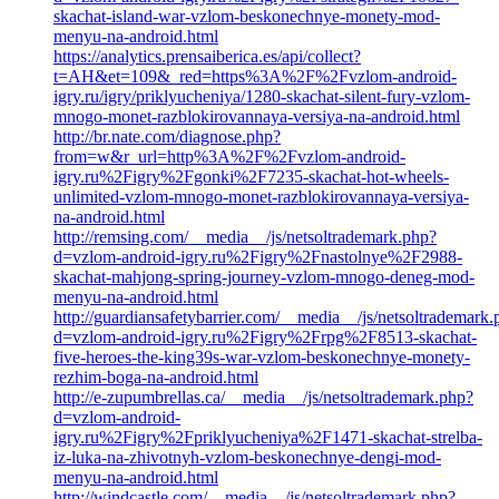
skachat-island-war-vzlom-beskonechnye-monety-mod-
menyu-na-android.html
https://analytics.prensaiberica.es/api/collect?
t=AH&et=109&_red=https%3A%2F%2Fvzlom-android-
igry.ru/igry/priklyucheniya/1280-skachat-silent-fury-vzlom-
mnogo-monet-razblokirovannaya-versiya-na-android.html
http://br.nate.com/diagnose.php?
from=w&r_url=http%3A%2F%2Fvzlom-android-
igry.ru%2Figry%2Fgonki%2F7235-skachat-hot-wheels-
unlimited-vzlom-mnogo-monet-razblokirovannaya-versiya-
na-android.html
http://remsing.com/__media__/js/netsoltrademark.php?
d=vzlom-android-igry.ru%2Figry%2Fnastolnye%2F2988-
skachat-mahjong-spring-journey-vzlom-mnogo-deneg-mod-
menyu-na-android.html
http://guardiansafetybarrier.com/__media__/js/netsoltrademark
d=vzlom-android-igry.ru%2Figry%2Frpg%2F8513-skachat-
five-heroes-the-king39s-war-vzlom-beskonechnye-monety-
rezhim-boga-na-android.html
http://e-zupumbrellas.ca/__media__/js/netsoltrademark.php?
d=vzlom-android-
igry.ru%2Figry%2Fpriklyucheniya%2F1471-skachat-strelba-
iz-luka-na-zhivotnyh-vzlom-beskonechnye-dengi-mod-
menyu-na-android.html
http://windcastle.com/__media__/js/netsoltrademark.php?