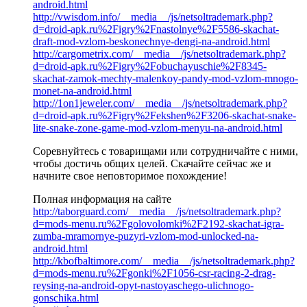
android.html
http://vwisdom.info/__media__/js/netsoltrademark.php?
d=droid-apk.ru%2Figry%2Fnastolnye%2F5586-skachat-
draft-mod-vzlom-beskonechnye-dengi-na-android.html
http://cargometrix.com/__media__/js/netsoltrademark.php?
d=droid-apk.ru%2Figry%2Fobuchayuschie%2F8345-
skachat-zamok-mechty-malenkoy-pandy-mod-vzlom-mnogo-
monet-na-android.html
http://1on1jeweler.com/__media__/js/netsoltrademark.php?
d=droid-apk.ru%2Figry%2Fekshen%2F3206-skachat-snake-
lite-snake-zone-game-mod-vzlom-menyu-na-android.html
Соревнуйтесь с товарищами или сотрудничайте с ними,
чтобы достичь общих целей. Скачайте сейчас же и
начните свое неповторимое похождение!
Полная информация на сайте
http://taborguard.com/__media__/js/netsoltrademark.php?
d=mods-menu.ru%2Fgolovolomki%2F2192-skachat-igra-
zumba-mramornye-puzyri-vzlom-mod-unlocked-na-
android.html
http://kbofbaltimore.com/__media__/js/netsoltrademark.php?
d=mods-menu.ru%2Fgonki%2F1056-csr-racing-2-drag-
reysing-na-android-opyt-nastoyaschego-ulichnogo-
gonschika.html