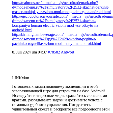
http://mahroos.net/__media__/js/netsoltrademark.php?
d=mods-menu.ru%2Fsimulyatory%2F2532-skachat-parking-
master-multiplayer-vzlom-mod-mnogo-deneg-na-android.html
http://eject.doctorsonyourside.com/__media__/js/netsoltradema
d=mods-menu.ru%2Fsimulyatory%2F2521-skachat-
kompaniya-human-electric-vzlom-mod-vse-otkryto-na-
android.html
http://birminghambeverage.com/__media__/js/netsoltrademark.
d=mods-menu.ru%2Frpg%2F2428-skachat-peglin-a-
pachinko-roguelike-vzlom-mod-menyu-na-android.html
8. Juli 2024 um 04:37
#78582
Antwort
LINKxkm
Готовьтесь к захватывающему экспедиции в этой
завораживающей игре для устройств на базе Android!
Исследуйте интересные миры, сражайтесь с опасными
врагами, разгадывайте задачи и достигайте успеха с
помощью удобного управления. Погрузитесь в
удивительный сюжет и раскройте все подробности этой