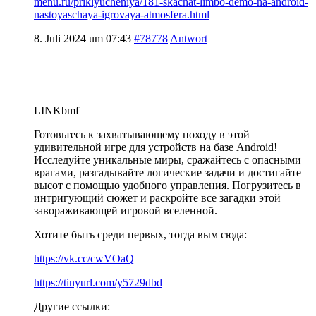
menu.ru/priklyucheniya/181-skachat-limbo-demo-na-android-
nastoyaschaya-igrovaya-atmosfera.html
8. Juli 2024 um 07:43
#78778
Antwort
LINKbmf
Готовьтесь к захватывающему походу в этой
удивительной игре для устройств на базе Android!
Исследуйте уникальные миры, сражайтесь с опасными
врагами, разгадывайте логические задачи и достигайте
высот с помощью удобного управления. Погрузитесь в
интригующий сюжет и раскройте все загадки этой
завораживающей игровой вселенной.
Хотите быть среди первых, тогда вым сюда:
https://vk.cc/cwVOaQ
https://tinyurl.com/y5729dbd
Другие ссылки: