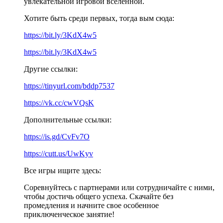
увлекательной игровой вселенной.
Хотите быть среди первых, тогда вым сюда:
https://bit.ly/3KdX4w5
https://bit.ly/3KdX4w5
Другие ссылки:
https://tinyurl.com/bddp7537
https://vk.cc/cwVQsK
Дополнительные ссылки:
https://is.gd/CvFv7O
https://cutt.us/UwKyv
Все игры ищите здесь:
Соревнуйтесь с партнерами или сотрудничайте с ними,
чтобы достичь общего успеха. Скачайте без
промедления и начните свое особенное
приключенческое занятие!