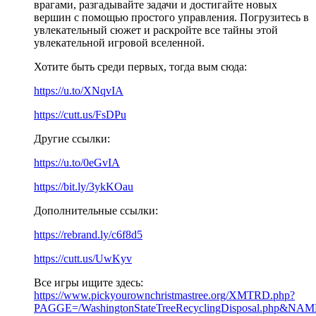
врагами, разгадывайте задачи и достигайте новых
вершин с помощью простого управления. Погрузитесь в
увлекательный сюжет и раскройте все тайны этой
увлекательной игровой вселенной.
Хотите быть среди первых, тогда вым сюда:
https://u.to/XNqvIA
https://cutt.us/FsDPu
Другие ссылки:
https://u.to/0eGvIA
https://bit.ly/3ykKOau
Дополнительные ссылки:
https://rebrand.ly/c6f8d5
https://cutt.us/UwKyv
Все игры ищите здесь:
https://www.pickyourownchristmastree.org/XMTRD.php?
PAGGE=/WashingtonStateTreeRecyclingDisposal.php&NAME