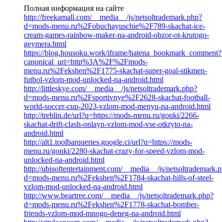
Полная информация на сайте
http://freekamall.com/__media__/js/netsoltrademark.php?
d=mods-menu.ru%2Fobuchayuschie%2F789-skachat-ice-
cream-games-rainbow-maker-na-android-obzor-ot-krutogo-
geymera.html
https://blog.housoku.work/iframe/hatena_bookmark_comment?
canonical_uri=http%3A%2F%2Fmods-
menu.ru%2Fekshen%2F1775-skachat-super-goal-stikmen-
futbol-vzlom-mod-unlocked-na-android.html
http://littleskye.com/__media__/js/netsoltrademark.php?
d=mods-menu.ru%2Fsportivnye%2F2628-skachat-football-
world-soccer-cup-2023-vzlom-mod-menyu-na-android.html
http://treblin.de/url?q=https://mods-menu.ru/gonki/2266-
skachat-drift-clash-onlayn-vzlom-mod-vse-otkryto-na-
android.html
http://alt1.toolbarqueries.google.ci/url?q=https://mods-
menu.ru/gonki/2280-skachat-crazy-for-speed-vzlom-mod-
unlocked-na-android.html
http://ubisoftentertainment.com/__media__/js/netsoltrademark.
d=mods-menu.ru%2Fekshen%2F1784-skachat-hills-of-steel-
vzlom-mod-unlocked-na-android.html
http://www.beartree.com/__media__/js/netsoltrademark.php?
d=mods-menu.ru%2Fekshen%2F1778-skachat-bomber-
friends-vzlom-mod-mnogo-deneg-na-android.html