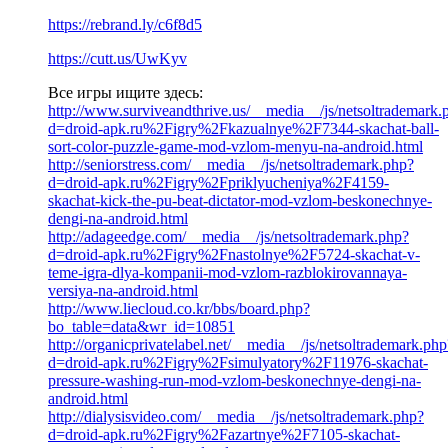
https://rebrand.ly/c6f8d5
https://cutt.us/UwKyv
Все игры ищите здесь:
http://www.surviveandthrive.us/__media__/js/netsoltrademark.
d=droid-apk.ru%2Figry%2Fkazualnye%2F7344-skachat-ball-
sort-color-puzzle-game-mod-vzlom-menyu-na-android.html
http://seniorstress.com/__media__/js/netsoltrademark.php?
d=droid-apk.ru%2Figry%2Fpriklyucheniya%2F4159-
skachat-kick-the-pu-beat-dictator-mod-vzlom-beskonechnye-
dengi-na-android.html
http://adageedge.com/__media__/js/netsoltrademark.php?
d=droid-apk.ru%2Figry%2Fnastolnye%2F5724-skachat-v-
teme-igra-dlya-kompanii-mod-vzlom-razblokirovannaya-
versiya-na-android.html
http://www.liecloud.co.kr/bbs/board.php?
bo_table=data&wr_id=10851
http://organicprivatelabel.net/__media__/js/netsoltrademark.php
d=droid-apk.ru%2Figry%2Fsimulyatory%2F11976-skachat-
pressure-washing-run-mod-vzlom-beskonechnye-dengi-na-
android.html
http://dialysisvideo.com/__media__/js/netsoltrademark.php?
d=droid-apk.ru%2Figry%2Fazartnye%2F7105-skachat-