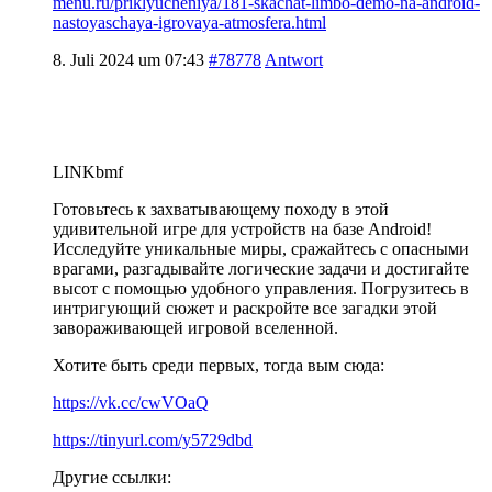
menu.ru/priklyucheniya/181-skachat-limbo-demo-na-android-
nastoyaschaya-igrovaya-atmosfera.html
8. Juli 2024 um 07:43
#78778
Antwort
LINKbmf
Готовьтесь к захватывающему походу в этой
удивительной игре для устройств на базе Android!
Исследуйте уникальные миры, сражайтесь с опасными
врагами, разгадывайте логические задачи и достигайте
высот с помощью удобного управления. Погрузитесь в
интригующий сюжет и раскройте все загадки этой
завораживающей игровой вселенной.
Хотите быть среди первых, тогда вым сюда:
https://vk.cc/cwVOaQ
https://tinyurl.com/y5729dbd
Другие ссылки: