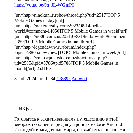
https://youtu.be/9q_JL-WGmP0
[url=http://ninokuni.ru/showthread.php?tid=2517]TOP 5
Mobile Games in day[/url]
[url=https://nexerarealty.com/2023/08/14/hello-
world/#comment-14050]TOP 5 Mobile Games in week[/url]
[url=https://n00b.com.au/2021/03/31/hello-world/#comment-
2359]TOP 5 Mobile Games in month[/url]
[url=http://legendawiw.ru/forum/index.php?
topic=43805.new#new]TOP 5 Mobile Games in week[/url]
[url=https://zonaseputarslot.com/showthread.php?
tid=2585&pid=5786#pid5786]TOP 5 Mobile Games in
month[/url] 2a31fe3
8. Juli 2024 um 01:34
#78392
Antwort
LINKjyb
Готовьтесь к захватывающему путешествию в этой
завораживающей игре для устройств на базе Android!
Исследуйте загадочные миры, сражайтесь с опасными