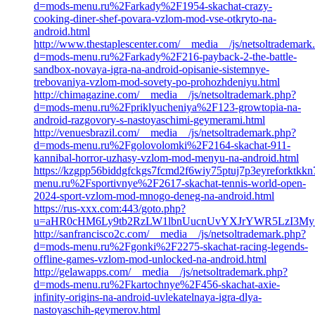
d=mods-menu.ru%2Farkady%2F1954-skachat-crazy-
cooking-diner-shef-povara-vzlom-mod-vse-otkryto-na-
android.html
http://www.thestaplescenter.com/__media__/js/netsoltrademark
d=mods-menu.ru%2Farkady%2F216-payback-2-the-battle-
sandbox-novaya-igra-na-android-opisanie-sistemnye-
trebovaniya-vzlom-mod-sovety-po-prohozhdeniyu.html
http://chimagazine.com/__media__/js/netsoltrademark.php?
d=mods-menu.ru%2Fpriklyucheniya%2F123-growtopia-na-
android-razgovory-s-nastoyaschimi-geymerami.html
http://venuesbrazil.com/__media__/js/netsoltrademark.php?
d=mods-menu.ru%2Fgolovolomki%2F2164-skachat-911-
kannibal-horror-uzhasy-vzlom-mod-menyu-na-android.html
https://kzgpp56biddgfckgs7fcmd2f6wiy75ptuj7p3eyreforktkk
menu.ru%2Fsportivnye%2F2617-skachat-tennis-world-open-
2024-sport-vzlom-mod-mnogo-deneg-na-android.html
https://rus-xxx.com:443/goto.php?
u=aHR0cHM6Ly9tb2RzLW1lbnUucnUvYXJrYWR5LzI3My1
http://sanfrancisco2c.com/__media__/js/netsoltrademark.php?
d=mods-menu.ru%2Fgonki%2F2275-skachat-racing-legends-
offline-games-vzlom-mod-unlocked-na-android.html
http://gelawapps.com/__media__/js/netsoltrademark.php?
d=mods-menu.ru%2Fkartochnye%2F456-skachat-axie-
infinity-origins-na-android-uvlekatelnaya-igra-dlya-
nastoyaschih-geymerov.html