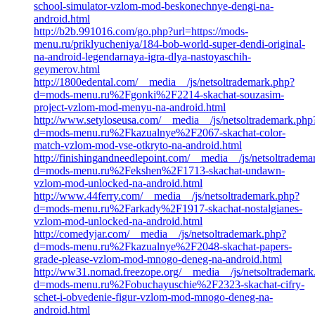
school-simulator-vzlom-mod-beskonechnye-dengi-na-
android.html
http://b2b.991016.com/go.php?url=https://mods-
menu.ru/priklyucheniya/184-bob-world-super-dendi-original-
na-android-legendarnaya-igra-dlya-nastoyaschih-
geymerov.html
http://1800edental.com/__media__/js/netsoltrademark.php?
d=mods-menu.ru%2Fgonki%2F2214-skachat-souzasim-
project-vzlom-mod-menyu-na-android.html
http://www.setyloseusa.com/__media__/js/netsoltrademark.php
d=mods-menu.ru%2Fkazualnye%2F2067-skachat-color-
match-vzlom-mod-vse-otkryto-na-android.html
http://finishingandneedlepoint.com/__media__/js/netsoltradema
d=mods-menu.ru%2Fekshen%2F1713-skachat-undawn-
vzlom-mod-unlocked-na-android.html
http://www.44ferry.com/__media__/js/netsoltrademark.php?
d=mods-menu.ru%2Farkady%2F1917-skachat-nostalgianes-
vzlom-mod-unlocked-na-android.html
http://comedyjar.com/__media__/js/netsoltrademark.php?
d=mods-menu.ru%2Fkazualnye%2F2048-skachat-papers-
grade-please-vzlom-mod-mnogo-deneg-na-android.html
http://ww31.nomad.freezope.org/__media__/js/netsoltrademark
d=mods-menu.ru%2Fobuchayuschie%2F2323-skachat-cifry-
schet-i-obvedenie-figur-vzlom-mod-mnogo-deneg-na-
android.html