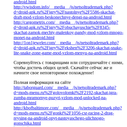
android.html
http://vwisdom.info/__media__/js/netsoltrademark.php?
d=droid-apk.ru%2Figry%2Fnastolnye%2F5586-skachat-
draft-mod-vzlom-beskonechnye-dengi-na-android.html
http://cargometrix.com/__media__/js/netsoltrademark.php?
d=droid-apk.ru%2Figry%2Fobuchayuschie%2F8345-
skachat-zamok-mechty-malenkoy-pandy-mod-vzlom-mnogo-
monet-na-android.html
http://1on1jeweler.com/__media__/js/netsoltrademark.php?
d=droid-apk.ru%2Figry%2Fekshen%2F3206-skachat-snake-
lite-snake-zone-game-mod-vzlom-menyu-na-android.html
Соревнуйтесь с товарищами или сотрудничайте с ними,
чтобы достичь общих целей. Скачайте сейчас же и
начните свое неповторимое похождение!
Полная информация на сайте
http://taborguard.com/__media__/js/netsoltrademark.php?
d=mods-menu.ru%2Fgolovolomki%2F2192-skachat-igra-
zumba-mramornye-puzyri-vzlom-mod-unlocked-na-
android.html
http://kbofbaltimore.com/__media__/js/netsoltrademark.php?
d=mods-menu.ru%2Fgonki%2F1056-csr-racing-2-drag-
reysing-na-android-opyt-nastoyaschego-ulichnogo-
gonschika.html