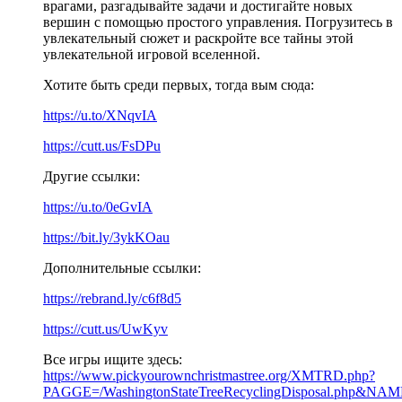
врагами, разгадывайте задачи и достигайте новых
вершин с помощью простого управления. Погрузитесь в
увлекательный сюжет и раскройте все тайны этой
увлекательной игровой вселенной.
Хотите быть среди первых, тогда вым сюда:
https://u.to/XNqvIA
https://cutt.us/FsDPu
Другие ссылки:
https://u.to/0eGvIA
https://bit.ly/3ykKOau
Дополнительные ссылки:
https://rebrand.ly/c6f8d5
https://cutt.us/UwKyv
Все игры ищите здесь:
https://www.pickyourownchristmastree.org/XMTRD.php?
PAGGE=/WashingtonStateTreeRecyclingDisposal.php&NAME