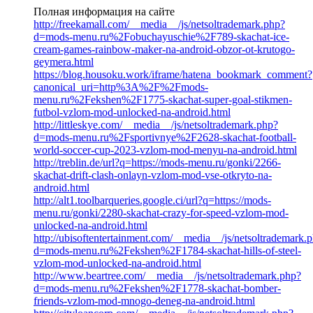
Полная информация на сайте
http://freekamall.com/__media__/js/netsoltrademark.php?
d=mods-menu.ru%2Fobuchayuschie%2F789-skachat-ice-
cream-games-rainbow-maker-na-android-obzor-ot-krutogo-
geymera.html
https://blog.housoku.work/iframe/hatena_bookmark_comment?
canonical_uri=http%3A%2F%2Fmods-
menu.ru%2Fekshen%2F1775-skachat-super-goal-stikmen-
futbol-vzlom-mod-unlocked-na-android.html
http://littleskye.com/__media__/js/netsoltrademark.php?
d=mods-menu.ru%2Fsportivnye%2F2628-skachat-football-
world-soccer-cup-2023-vzlom-mod-menyu-na-android.html
http://treblin.de/url?q=https://mods-menu.ru/gonki/2266-
skachat-drift-clash-onlayn-vzlom-mod-vse-otkryto-na-
android.html
http://alt1.toolbarqueries.google.ci/url?q=https://mods-
menu.ru/gonki/2280-skachat-crazy-for-speed-vzlom-mod-
unlocked-na-android.html
http://ubisoftentertainment.com/__media__/js/netsoltrademark.
d=mods-menu.ru%2Fekshen%2F1784-skachat-hills-of-steel-
vzlom-mod-unlocked-na-android.html
http://www.beartree.com/__media__/js/netsoltrademark.php?
d=mods-menu.ru%2Fekshen%2F1778-skachat-bomber-
friends-vzlom-mod-mnogo-deneg-na-android.html