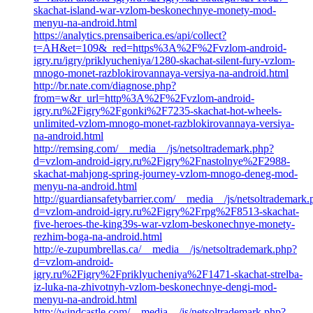
skachat-island-war-vzlom-beskonechnye-monety-mod-
menyu-na-android.html
https://analytics.prensaiberica.es/api/collect?
t=AH&et=109&_red=https%3A%2F%2Fvzlom-android-
igry.ru/igry/priklyucheniya/1280-skachat-silent-fury-vzlom-
mnogo-monet-razblokirovannaya-versiya-na-android.html
http://br.nate.com/diagnose.php?
from=w&r_url=http%3A%2F%2Fvzlom-android-
igry.ru%2Figry%2Fgonki%2F7235-skachat-hot-wheels-
unlimited-vzlom-mnogo-monet-razblokirovannaya-versiya-
na-android.html
http://remsing.com/__media__/js/netsoltrademark.php?
d=vzlom-android-igry.ru%2Figry%2Fnastolnye%2F2988-
skachat-mahjong-spring-journey-vzlom-mnogo-deneg-mod-
menyu-na-android.html
http://guardiansafetybarrier.com/__media__/js/netsoltrademark
d=vzlom-android-igry.ru%2Figry%2Frpg%2F8513-skachat-
five-heroes-the-king39s-war-vzlom-beskonechnye-monety-
rezhim-boga-na-android.html
http://e-zupumbrellas.ca/__media__/js/netsoltrademark.php?
d=vzlom-android-
igry.ru%2Figry%2Fpriklyucheniya%2F1471-skachat-strelba-
iz-luka-na-zhivotnyh-vzlom-beskonechnye-dengi-mod-
menyu-na-android.html
http://windcastle.com/__media__/js/netsoltrademark.php?