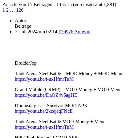
Ansicht von 15 Beiträgen - 1 bis 15 (von insgesamt 1,881)
1
2
…
126
→
Autor
Beiträge
7. Juli 2024 um 02:14
#76976
Antwort
DroiderJop
Tank Arena Steel Battle – MOD Money + MOD Menu
https://youtu.be/i-uxHfmrTuM
Grand Mobile (CRMP) – MOD Money + MOD Menu
https://youtu.be/DaQZ4v5agHE
Doomsday Last Survivor MOD APK
https://youtu.be/2kzejaqFNcE
Tank Arena Steel Battle MOD Money + Menu
https://youtu.be/i-uxHfmrTuM
Hill Climb Racing 2 MOD APK