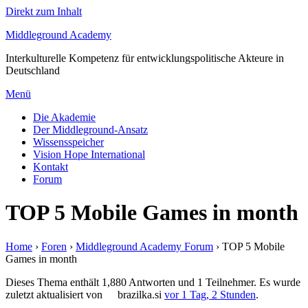
Direkt zum Inhalt
Middleground Academy
Interkulturelle Kompetenz für entwicklungspolitische Akteure in
Deutschland
Menü
Die Akademie
Der Middleground-Ansatz
Wissensspeicher
Vision Hope International
Kontakt
Forum
TOP 5 Mobile Games in month
Home
›
Foren
›
Middleground Academy Forum
›
TOP 5 Mobile
Games in month
Dieses Thema enthält 1,880 Antworten und 1 Teilnehmer. Es wurde
zuletzt aktualisiert von
brazilka.si
vor 1 Tag, 2 Stunden
.