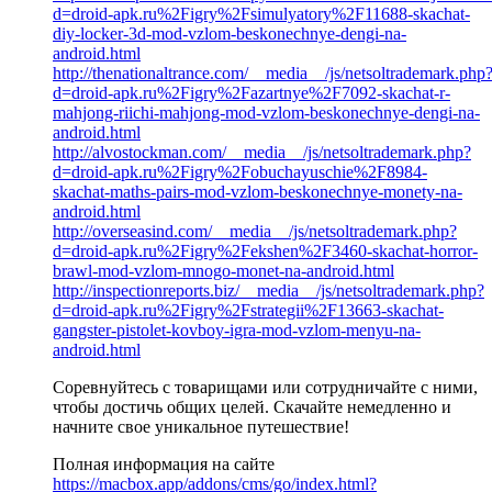
d=droid-apk.ru%2Figry%2Fsimulyatory%2F11688-skachat-
diy-locker-3d-mod-vzlom-beskonechnye-dengi-na-
android.html
http://thenationaltrance.com/__media__/js/netsoltrademark.php
d=droid-apk.ru%2Figry%2Fazartnye%2F7092-skachat-r-
mahjong-riichi-mahjong-mod-vzlom-beskonechnye-dengi-na-
android.html
http://alvostockman.com/__media__/js/netsoltrademark.php?
d=droid-apk.ru%2Figry%2Fobuchayuschie%2F8984-
skachat-maths-pairs-mod-vzlom-beskonechnye-monety-na-
android.html
http://overseasind.com/__media__/js/netsoltrademark.php?
d=droid-apk.ru%2Figry%2Fekshen%2F3460-skachat-horror-
brawl-mod-vzlom-mnogo-monet-na-android.html
http://inspectionreports.biz/__media__/js/netsoltrademark.php?
d=droid-apk.ru%2Figry%2Fstrategii%2F13663-skachat-
gangster-pistolet-kovboy-igra-mod-vzlom-menyu-na-
android.html
Соревнуйтесь с товарищами или сотрудничайте с ними,
чтобы достичь общих целей. Скачайте немедленно и
начните свое уникальное путешествие!
Полная информация на сайте
https://macbox.app/addons/cms/go/index.html?