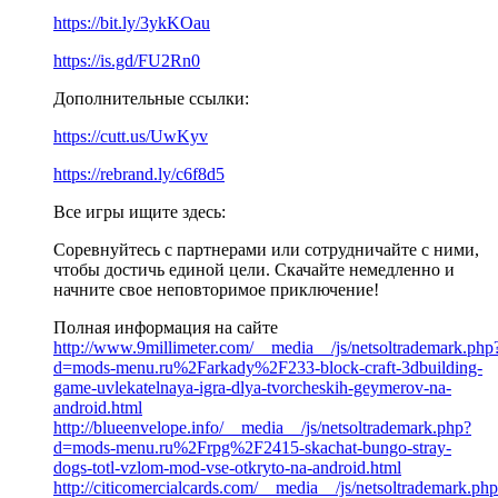
https://bit.ly/3ykKOau
https://is.gd/FU2Rn0
Дополнительные ссылки:
https://cutt.us/UwKyv
https://rebrand.ly/c6f8d5
Все игры ищите здесь:
Соревнуйтесь с партнерами или сотрудничайте с ними,
чтобы достичь единой цели. Скачайте немедленно и
начните свое неповторимое приключение!
Полная информация на сайте
http://www.9millimeter.com/__media__/js/netsoltrademark.php
d=mods-menu.ru%2Farkady%2F233-block-craft-3dbuilding-
game-uvlekatelnaya-igra-dlya-tvorcheskih-geymerov-na-
android.html
http://blueenvelope.info/__media__/js/netsoltrademark.php?
d=mods-menu.ru%2Frpg%2F2415-skachat-bungo-stray-
dogs-totl-vzlom-mod-vse-otkryto-na-android.html
http://citicomercialcards.com/__media__/js/netsoltrademark.ph