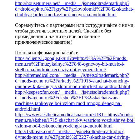
http://houseturners.net/__media__/js/netsoltrademark.php?
d=droid-apk.ru%2Figry%2Fgolovolomki%2F9842-skachat-
chubby-garden-mod-vzlom-menyu-na-android.html
Соревнуйтесь с партнерами или сотрудничайте с ними,
чтобы достичь заветных целей. Скачайте без
промедления и начните свое особенное
приключенческое занятие!
Полная информация на сайте
https://clients1.google.tk/url?q=https%3A%2F%2Fmods-
menu.ru%2Fmuzykalnye%2F848-ognevoy-bit-music-i-
strelba-na-android-recenziya-ot-geymera.html/
http://siremedical.com/__media__/js/netsoltrademark.php?
d=mods-menu.ru%2Farkady%2F1915-skachat-bouncing-
rainbow-kliker-igry-vzlom-mod-unlocked-na-android.html
http://keepsexfun.com/__media__/js/netsoltrademark.php?
d=mods-menu.ru%2Fekshen%2F1782-skachat-war-
machines-tankovye-boi-vzlom-mod-mnogo-deneg-na-
android.html
https://www.aestheticamedicalspa.com/?URL=https://mods-
menu.ru/ekshen/1715-skachat-sky-warriors-vozdushnye-boi-
vzlom-mod-beskonechnye-dengi-na-android.html
http://1stbreak.com/__media__/js/netsoltrademark.php?
d=mods-menu.ru%2Fgonki%2F2227-skachat-car-driving-