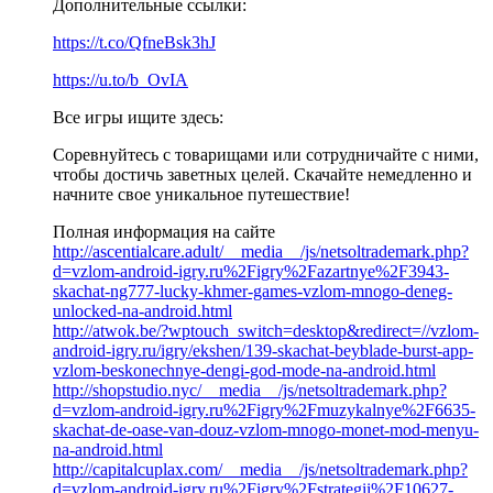
Дополнительные ссылки:
https://t.co/QfneBsk3hJ
https://u.to/b_OvIA
Все игры ищите здесь:
Соревнуйтесь с товарищами или сотрудничайте с ними,
чтобы достичь заветных целей. Скачайте немедленно и
начните свое уникальное путешествие!
Полная информация на сайте
http://ascentialcare.adult/__media__/js/netsoltrademark.php?
d=vzlom-android-igry.ru%2Figry%2Fazartnye%2F3943-
skachat-ng777-lucky-khmer-games-vzlom-mnogo-deneg-
unlocked-na-android.html
http://atwok.be/?wptouch_switch=desktop&redirect=//vzlom-
android-igry.ru/igry/ekshen/139-skachat-beyblade-burst-app-
vzlom-beskonechnye-dengi-god-mode-na-android.html
http://shopstudio.nyc/__media__/js/netsoltrademark.php?
d=vzlom-android-igry.ru%2Figry%2Fmuzykalnye%2F6635-
skachat-de-oase-van-douz-vzlom-mnogo-monet-mod-menyu-
na-android.html
http://capitalcuplax.com/__media__/js/netsoltrademark.php?
d=vzlom-android-igry.ru%2Figry%2Fstrategii%2F10627-