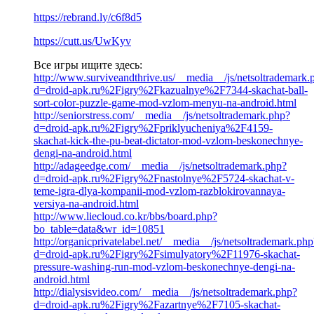
https://rebrand.ly/c6f8d5
https://cutt.us/UwKyv
Все игры ищите здесь:
http://www.surviveandthrive.us/__media__/js/netsoltrademark.
d=droid-apk.ru%2Figry%2Fkazualnye%2F7344-skachat-ball-
sort-color-puzzle-game-mod-vzlom-menyu-na-android.html
http://seniorstress.com/__media__/js/netsoltrademark.php?
d=droid-apk.ru%2Figry%2Fpriklyucheniya%2F4159-
skachat-kick-the-pu-beat-dictator-mod-vzlom-beskonechnye-
dengi-na-android.html
http://adageedge.com/__media__/js/netsoltrademark.php?
d=droid-apk.ru%2Figry%2Fnastolnye%2F5724-skachat-v-
teme-igra-dlya-kompanii-mod-vzlom-razblokirovannaya-
versiya-na-android.html
http://www.liecloud.co.kr/bbs/board.php?
bo_table=data&wr_id=10851
http://organicprivatelabel.net/__media__/js/netsoltrademark.php
d=droid-apk.ru%2Figry%2Fsimulyatory%2F11976-skachat-
pressure-washing-run-mod-vzlom-beskonechnye-dengi-na-
android.html
http://dialysisvideo.com/__media__/js/netsoltrademark.php?
d=droid-apk.ru%2Figry%2Fazartnye%2F7105-skachat-