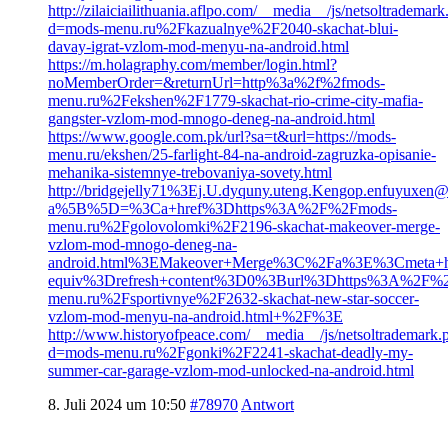
http://zilaiciailithuania.aflpo.com/__media__/js/netsoltrademar
d=mods-menu.ru%2Fkazualnye%2F2040-skachat-blui-
davay-igrat-vzlom-mod-menyu-na-android.html
https://m.holagraphy.com/member/login.html?
noMemberOrder=&returnUrl=http%3a%2f%2fmods-
menu.ru%2Fekshen%2F1779-skachat-rio-crime-city-mafia-
gangster-vzlom-mod-mnogo-deneg-na-android.html
https://www.google.com.pk/url?sa=t&url=https://mods-
menu.ru/ekshen/25-farlight-84-na-android-zagruzka-opisanie-
mehanika-sistemnye-trebovaniya-sovety.html
http://bridgejelly71%3Ej.U.dyquny.uteng.Kengop.enfuyuxen@
a%5B%5D=%3Ca+href%3Dhttps%3A%2F%2Fmods-
menu.ru%2Fgolovolomki%2F2196-skachat-makeover-merge-
vzlom-mod-mnogo-deneg-na-
android.html%3EMakeover+Merge%3C%2Fa%3E%3Cmeta+h
equiv%3Drefresh+content%3D0%3Burl%3Dhttps%3A%2F%
menu.ru%2Fsportivnye%2F2632-skachat-new-star-soccer-
vzlom-mod-menyu-na-android.html+%2F%3E
http://www.historyofpeace.com/__media__/js/netsoltrademark.
d=mods-menu.ru%2Fgonki%2F2241-skachat-deadly-my-
summer-car-garage-vzlom-mod-unlocked-na-android.html
8. Juli 2024 um 10:50
#78970
Antwort