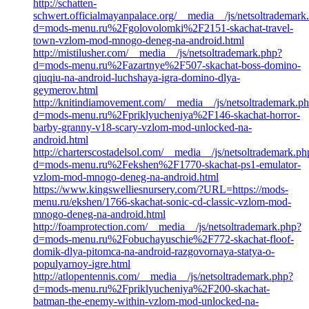
http://schatten-
schwert.officialmayanpalace.org/__media__/js/netsoltrademark
d=mods-menu.ru%2Fgolovolomki%2F2151-skachat-travel-
town-vzlom-mod-mnogo-deneg-na-android.html
http://mistilusher.com/__media__/js/netsoltrademark.php?
d=mods-menu.ru%2Fazartnye%2F507-skachat-boss-domino-
qiuqiu-na-android-luchshaya-igra-domino-dlya-
geymerov.html
http://knitindiamovement.com/__media__/js/netsoltrademark.p
d=mods-menu.ru%2Fpriklyucheniya%2F146-skachat-horror-
barby-granny-v18-scary-vzlom-mod-unlocked-na-
android.html
http://charterscostadelsol.com/__media__/js/netsoltrademark.ph
d=mods-menu.ru%2Fekshen%2F1770-skachat-ps1-emulator-
vzlom-mod-mnogo-deneg-na-android.html
https://www.kingswelliesnursery.com/?URL=https://mods-
menu.ru/ekshen/1766-skachat-sonic-cd-classic-vzlom-mod-
mnogo-deneg-na-android.html
http://foamprotection.com/__media__/js/netsoltrademark.php?
d=mods-menu.ru%2Fobuchayuschie%2F772-skachat-floof-
domik-dlya-pitomca-na-android-razgovornaya-statya-o-
populyarnoy-igre.html
http://atlopentennis.com/__media__/js/netsoltrademark.php?
d=mods-menu.ru%2Fpriklyucheniya%2F200-skachat-
batman-the-enemy-within-vzlom-mod-unlocked-na-