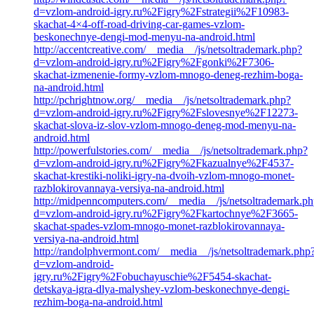
d=vzlom-android-igry.ru%2Figry%2Fstrategii%2F10983-
skachat-4×4-off-road-driving-car-games-vzlom-
beskonechnye-dengi-mod-menyu-na-android.html
http://accentcreative.com/__media__/js/netsoltrademark.php?
d=vzlom-android-igry.ru%2Figry%2Fgonki%2F7306-
skachat-izmenenie-formy-vzlom-mnogo-deneg-rezhim-boga-
na-android.html
http://pchrightnow.org/__media__/js/netsoltrademark.php?
d=vzlom-android-igry.ru%2Figry%2Fslovesnye%2F12273-
skachat-slova-iz-slov-vzlom-mnogo-deneg-mod-menyu-na-
android.html
http://powerfulstories.com/__media__/js/netsoltrademark.php?
d=vzlom-android-igry.ru%2Figry%2Fkazualnye%2F4537-
skachat-krestiki-noliki-igry-na-dvoih-vzlom-mnogo-monet-
razblokirovannaya-versiya-na-android.html
http://midpenncomputers.com/__media__/js/netsoltrademark.p
d=vzlom-android-igry.ru%2Figry%2Fkartochnye%2F3665-
skachat-spades-vzlom-mnogo-monet-razblokirovannaya-
versiya-na-android.html
http://randolphvermont.com/__media__/js/netsoltrademark.php
d=vzlom-android-
igry.ru%2Figry%2Fobuchayuschie%2F5454-skachat-
detskaya-igra-dlya-malyshey-vzlom-beskonechnye-dengi-
rezhim-boga-na-android.html