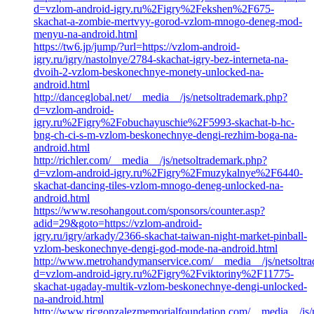
d=vzlom-android-igry.ru%2Figry%2Fekshen%2F675-
skachat-a-zombie-mertvyy-gorod-vzlom-mnogo-deneg-mod-
menyu-na-android.html
https://tw6.jp/jump/?url=https://vzlom-android-
igry.ru/igry/nastolnye/2784-skachat-igry-bez-interneta-na-
dvoih-2-vzlom-beskonechnye-monety-unlocked-na-
android.html
http://danceglobal.net/__media__/js/netsoltrademark.php?
d=vzlom-android-
igry.ru%2Figry%2Fobuchayuschie%2F5993-skachat-b-hc-
bng-ch-ci-s-m-vzlom-beskonechnye-dengi-rezhim-boga-na-
android.html
http://richler.com/__media__/js/netsoltrademark.php?
d=vzlom-android-igry.ru%2Figry%2Fmuzykalnye%2F6440-
skachat-dancing-tiles-vzlom-mnogo-deneg-unlocked-na-
android.html
https://www.resohangout.com/sponsors/counter.asp?
adid=29&goto=https://vzlom-android-
igry.ru/igry/arkady/2366-skachat-taiwan-night-market-pinball-
vzlom-beskonechnye-dengi-god-mode-na-android.html
http://www.metrohandymanservice.com/__media__/js/netsoltr
d=vzlom-android-igry.ru%2Figry%2Fviktoriny%2F11775-
skachat-ugaday-multik-vzlom-beskonechnye-dengi-unlocked-
na-android.html
http://www.ricgonzalezmemorialfoundation.com/__media__/js/