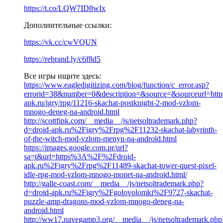
https://t.co/LQW7ID8wIx
Дополнительные ссылки:
https://vk.cc/cwVQUN
https://rebrand.ly/c6f8d5
Все игры ищите здесь:
https://www.eagledigitizing.com/blog/function/c_error.asp?
errorid=38&number=0&description=&source=&sourceurl=https:
apk.ru/igry/rpg/11216-skachat-postknight-2-mod-vzlom-
mnogo-deneg-na-android.html
http://scottfink.com/__media__/js/netsoltrademark.php?
d=droid-apk.ru%2Figry%2Frpg%2F11232-skachat-labyrinth-
of-the-witch-mod-vzlom-menyu-na-android.html
https://images.google.com.pr/url?
sa=t&url=https%3A%2F%2Fdroid-
apk.ru%2Figry%2Frpg%2F11489-skachat-tower-quest-pixel-
idle-rpg-mod-vzlom-mnogo-monet-na-android.html/
http://galle-coast.com/__media__/js/netsoltrademark.php?
d=droid-apk.ru%2Figry%2Fgolovolomki%2F9727-skachat-
puzzle-amp-dragons-mod-vzlom-mnogo-deneg-na-
android.html
http://ww17.navegamp3.org/__media__/js/netsoltrademark.php