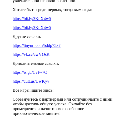
увлекательной игровой вселенной.
Хотите быть среди первых, тогда вым сюда:
https://bit.ly/3KdX4w5
https://bit.ly/3KdX4w5
Другие ссылки:
https://tinyurl.com/bddp7537
https://vk.cc/cwVQsK
Дополнительные ссылки:
https://is.gd/CvFv7O
https://cutt.us/UwKyv
Все игры ищите здесь:
Соревнуйтесь с партнерами или сотрудничайте с ними,
чтобы достичь общего успеха. Скачайте без
промедления и начните свое особенное
приключенческое занятие!