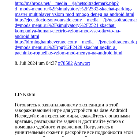
http://mahroos.net/__media__/js/netsoltrademark.php?
d=mods-menu.ru%2Fsimulyatory%2F2532-skachat-parking-
master-multiplayer-vzlom-mod-mnogo-deneg-na-android.html
http://eject.doctorsonyourside.com/__media__/js/netsoltradema
d=mods-menu.ru%2Fsimulyatory%2F2521-skachat-
kompaniya-human-electric-vzlom-mod-vse-otkryto-na-
android.html
http://birminghambeverage.com/__media__/js/netsoltrademark.
d=mods-menu.ru%2Frpg%2F2428-skachat-peglin-a-
pachinko-roguelike-vzlom-mod-menyu-na-android.html
8. Juli 2024 um 04:37
#78582
Antwort
LINKxkm
Готовьтесь к захватывающему экспедиции в этой
завораживающей игре для устройств на базе Android!
Исследуйте интересные миры, сражайтесь с опасными
врагами, разгадывайте задачи и достигайте успеха с
помощью удобного управления. Погрузитесь в
удивительный сюжет и раскройте все подробности этой