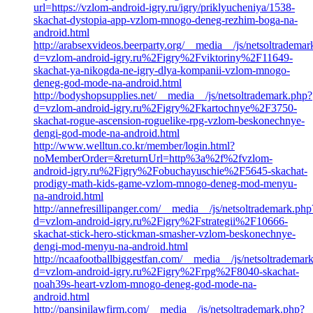
url=https://vzlom-android-igry.ru/igry/priklyucheniya/1538-
skachat-dystopia-app-vzlom-mnogo-deneg-rezhim-boga-na-
android.html
http://arabsexvideos.beerparty.org/__media__/js/netsoltradema
d=vzlom-android-igry.ru%2Figry%2Fviktoriny%2F11649-
skachat-ya-nikogda-ne-igry-dlya-kompanii-vzlom-mnogo-
deneg-god-mode-na-android.html
http://bodyshopsupplies.net/__media__/js/netsoltrademark.php?
d=vzlom-android-igry.ru%2Figry%2Fkartochnye%2F3750-
skachat-rogue-ascension-roguelike-rpg-vzlom-beskonechnye-
dengi-god-mode-na-android.html
http://www.welltun.co.kr/member/login.html?
noMemberOrder=&returnUrl=http%3a%2f%2fvzlom-
android-igry.ru%2Figry%2Fobuchayuschie%2F5645-skachat-
prodigy-math-kids-game-vzlom-mnogo-deneg-mod-menyu-
na-android.html
http://annefresillipanger.com/__media__/js/netsoltrademark.php
d=vzlom-android-igry.ru%2Figry%2Fstrategii%2F10666-
skachat-stick-hero-stickman-smasher-vzlom-beskonechnye-
dengi-mod-menyu-na-android.html
http://ncaafootballbiggestfan.com/__media__/js/netsoltrademar
d=vzlom-android-igry.ru%2Figry%2Frpg%2F8040-skachat-
noah39s-heart-vzlom-mnogo-deneg-god-mode-na-
android.html
http://pansinilawfirm.com/__media__/js/netsoltrademark.php?