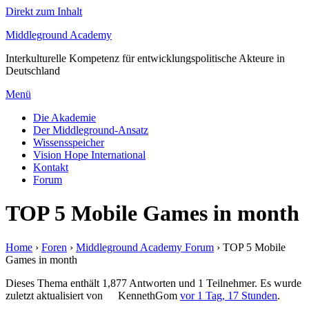
Direkt zum Inhalt
Middleground Academy
Interkulturelle Kompetenz für entwicklungspolitische Akteure in
Deutschland
Menü
Die Akademie
Der Middleground-Ansatz
Wissensspeicher
Vision Hope International
Kontakt
Forum
TOP 5 Mobile Games in month
Home
›
Foren
›
Middleground Academy Forum
›
TOP 5 Mobile
Games in month
Dieses Thema enthält 1,877 Antworten und 1 Teilnehmer. Es wurde
zuletzt aktualisiert von
KennethGom
vor 1 Tag, 17 Stunden
.