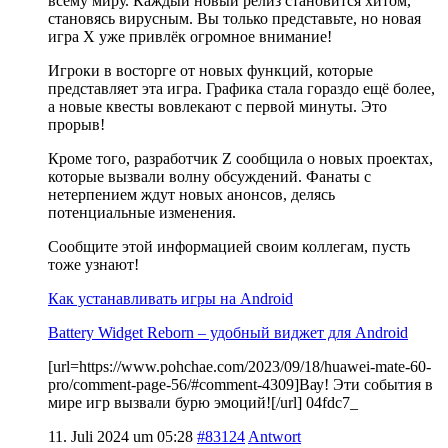
всему миру. Каждый новый релиз становится хитом,
становясь вирусным. Вы только представьте, но новая
игра X уже привлёк огромное внимание!
Игроки в восторге от новых функций, которые
представляет эта игра. Графика стала гораздо ещё более,
а новые квесты вовлекают с первой минуты. Это
прорыв!
Кроме того, разработчик Z сообщила о новых проектах,
которые вызвали волну обсуждений. Фанаты с
нетерпением ждут новых анонсов, делясь
потенциальные изменения.
Сообщите этой информацией своим коллегам, пусть
тоже узнают!
Как устанавливать игры на Android
Battery Widget Reborn – удобный виджет для Android
[url=https://www.pohchae.com/2023/09/18/huawei-mate-60-
pro/comment-page-56/#comment-4309]Вау! Эти события в
мире игр вызвали бурю эмоций![/url] 04fdc7_
11. Juli 2024 um 05:28
#83124
Antwort