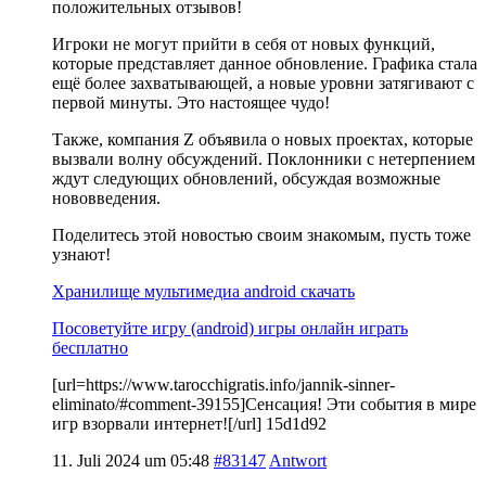
положительных отзывов!
Игроки не могут прийти в себя от новых функций,
которые представляет данное обновление. Графика стала
ещё более захватывающей, а новые уровни затягивают с
первой минуты. Это настоящее чудо!
Также, компания Z объявила о новых проектах, которые
вызвали волну обсуждений. Поклонники с нетерпением
ждут следующих обновлений, обсуждая возможные
нововведения.
Поделитесь этой новостью своим знакомым, пусть тоже
узнают!
Хранилище мультимедиа android скачать
Посоветуйте игру (android) игры онлайн играть
бесплатно
[url=https://www.tarocchigratis.info/jannik-sinner-
eliminato/#comment-39155]Сенсация! Эти события в мире
игр взорвали интернет![/url] 15d1d92
11. Juli 2024 um 05:48
#83147
Antwort