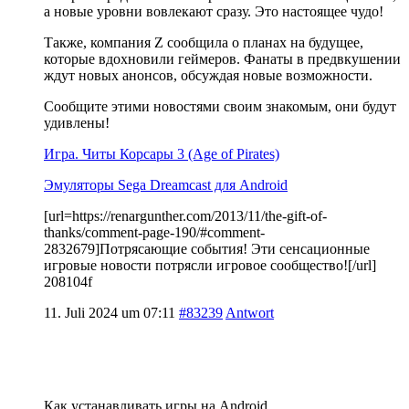
а новые уровни вовлекают сразу. Это настоящее чудо!
Также, компания Z сообщила о планах на будущее,
которые вдохновили геймеров. Фанаты в предвкушении
ждут новых анонсов, обсуждая новые возможности.
Сообщите этими новостями своим знакомым, они будут
удивлены!
Игра. Читы Корсары 3 (Age of Pirates)
Эмуляторы Sega Dreamcast для Android
[url=https://renargunther.com/2013/11/the-gift-of-
thanks/comment-page-190/#comment-
2832679]Потрясающие события! Эти сенсационные
игровые новости потрясли игровое сообщество![/url]
208104f
11. Juli 2024 um 07:11
#83239
Antwort
Как устанавливать игры на Android