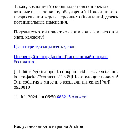
Также, компания Y сообщила о новых проектах,
которые вызвали волну обсуждений. Поклонники в
предвкушении ждут следующих обновлений, делясь
потенциальные изменения.
Поделитесь этой новостью своим коллегам, это стоит
знать каждому!
Где в игре туземцы взять уголь
Посоветуйте игру (android) игры онлайн играть
бесплатно
[url=https://gosteampunk.com/product/black-velvet-short-
bolero-jacket/#comment-11335]Шокирующие новости!
Эти события в мире игр взорвали интернет![/url]
d920810
11. Juli 2024 um 06:50
#83215
Antwort
Как устанавливать игры на Android